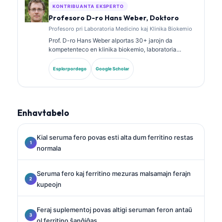
KONTRIBUANTA EKSPERTO
Profesoro D-ro Hans Weber, Doktoro
Profesoro pri Laboratoria Medicino kaj Klinika Biokemio
Prof. D-ro Hans Weber alportas 30+ jarojn da
kompetenteco en klinika biokemio, laboratoria
medicino kaj biomarkila esplorado. Iama Prezidanto
de la Germana Societo por Klinika Kemio, li
Esplorpordego
Google Scholar
specialiĝas pri analizo de diagnozaj paneloj,
normigado de biomarkiloj, kaj AI-helpata laboratoria
medicino.
Enhavtabelo
Kial seruma fero povas esti alta dum ferritino restas
normala
Seruma fero kaj ferritino mezuras malsamajn ferajn
kupeojn
Feraj suplementoj povas altigi seruman feron antaŭ
ol ferritino ŝanĝiĝas