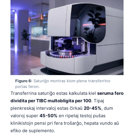
Figuro 6:
Saturiĝo montras kiom plene transferrino
portas feron.
Transferrina saturiĝo estas kalkulata kiel
seruma fero
dividita per TIBC multobligita per 100
. Tipaj
plenkreskaj intervaloj estas ĉirkaŭ
20-45%
, dum
valoroj super
45-50%
en ripetaj testoj puŝas
klinikistojn pensi pri fera troŝarĝo, hepata vundo aŭ
efiko de suplemento.