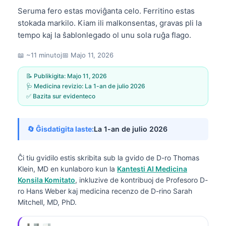
Seruma fero estas moviĝanta celo. Ferritino estas
stokada markilo. Kiam ili malkonsentas, gravas pli la
tempo kaj la ŝablonlegado ol unu sola ruĝa flago.
📖 ~11 minutoj
📅
Majo 11, 2026
📝 Publikigita:
Majo 11, 2026
🩺 Medicina revizio:
La 1-an de julio 2026
✅ Bazita sur evidenteco
🔄 Ĝisdatigita laste:
La 1-an de julio 2026
Ĉi tiu gvidilo estis skribita sub la gvido de
D-ro Thomas
Klein, MD
en kunlaboro kun la
Kantesti AI Medicina
Konsila Komitato
, inkluzive de kontribuoj de Profesoro D-
ro Hans Weber kaj medicina recenzo de D-rino Sarah
Mitchell, MD, PhD.