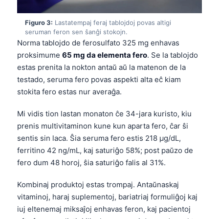
Figuro 3:
Lastatempaj feraj tablojdoj povas altigi
seruman feron sen ŝanĝi stokojn.
Norma tablojdo de ferosulfato 325 mg enhavas
proksimume
65 mg da elementa fero
. Se la tablojdo
estas prenita la nokton antaŭ aŭ la matenon de la
testado, seruma fero povas aspekti alta eĉ kiam
stokita fero estas nur averaĝa.
Mi vidis tion lastan monaton ĉe 34-jara kuristo, kiu
prenis multivitaminon kune kun aparta fero, ĉar ŝi
sentis sin laca. Ŝia seruma fero estis 218 µg/dL,
ferritino 42 ng/mL, kaj saturiĝo 58%; post paŭzo de
fero dum 48 horoj, ŝia saturiĝo falis al 31%.
Kombinaj produktoj estas trompaj. Antaŭnaskaj
vitaminoj, haraj suplementoj, bariatriaj formuliĝoj kaj
iuj eltenemaj miksaĵoj enhavas feron, kaj pacientoj