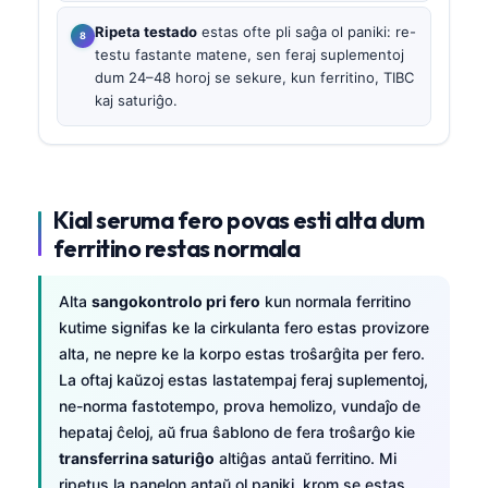
Ripeta testado
estas ofte pli saĝa ol paniki: re-
testu fastante matene, sen feraj suplementoj
dum 24–48 horoj se sekure, kun ferritino, TIBC
kaj saturiĝo.
Kial seruma fero povas esti alta dum
ferritino restas normala
Alta
sangokontrolo pri fero
kun normala ferritino
kutime signifas ke la cirkulanta fero estas provizore
alta, ne nepre ke la korpo estas troŝarĝita per fero.
La oftaj kaŭzoj estas lastatempaj feraj suplementoj,
ne-norma fastotempo, prova hemolizo, vundaĵo de
hepataj ĉeloj, aŭ frua ŝablono de fera troŝarĝo kie
transferrina saturiĝo
altiĝas antaŭ ferritino. Mi
ripetus la panelon antaŭ ol paniki, krom se estas