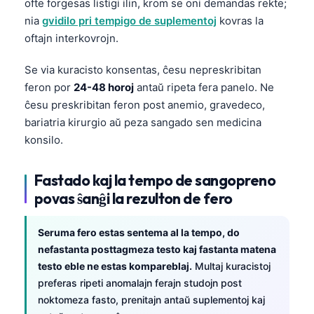
ofte forgesas listigi ilin, krom se oni demandas rekte;
nia
gvidilo pri tempigo de suplementoj
kovras la
oftajn interkovrojn.
Se via kuracisto konsentas, ĉesu nepreskribitan
feron por
24-48 horoj
antaŭ ripeta fera panelo. Ne
ĉesu preskribitan feron post anemio, gravedeco,
bariatria kirurgio aŭ peza sangado sen medicina
konsilo.
Fastado kaj la tempo de sangopreno
povas ŝanĝi la rezulton de fero
Seruma fero estas sentema al la tempo, do
nefastanta posttagmeza testo kaj fastanta matena
testo eble ne estas kompareblaj.
Multaj kuracistoj
preferas ripeti anomalajn ferajn studojn post
noktomeza fasto, prenitajn antaŭ suplementoj kaj