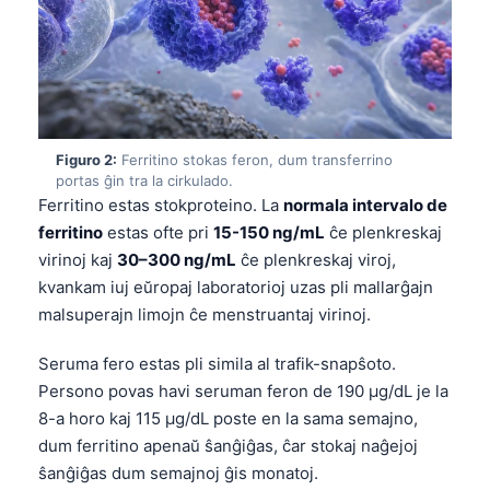
Figuro 2:
Ferritino stokas feron, dum transferrino
portas ĝin tra la cirkulado.
Ferritino estas stokproteino. La
normala intervalo de
ferritino
estas ofte pri
15-150 ng/mL
ĉe plenkreskaj
virinoj kaj
30–300 ng/mL
ĉe plenkreskaj viroj,
kvankam iuj eŭropaj laboratorioj uzas pli mallarĝajn
malsuperajn limojn ĉe menstruantaj virinoj.
Seruma fero estas pli simila al trafik-snapŝoto.
Persono povas havi seruman feron de 190 µg/dL je la
8-a horo kaj 115 µg/dL poste en la sama semajno,
dum ferritino apenaŭ ŝanĝiĝas, ĉar stokaj naĝejoj
ŝanĝiĝas dum semajnoj ĝis monatoj.