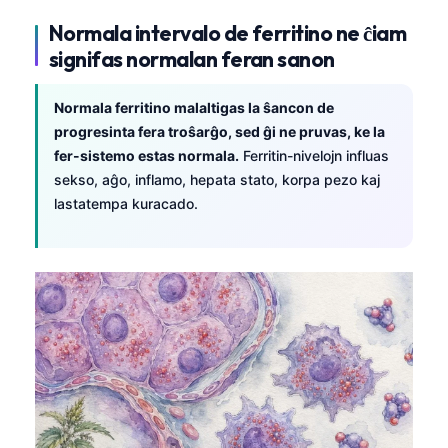
Frysk
Normala intervalo de ferritino ne ĉiam
Беларуская мова
signifas normalan feran sanon
Татар теле
Normala ferritino malaltigas la ŝancon de
Кыргызча
progresinta fera troŝarĝo, sed ĝi ne pruvas, ke la
ئۇيغۇرچە
fer-sistemo estas normala.
Ferritin-nivelojn influas
sekso, aĝo, inflamo, hepata stato, korpa pezo kaj
Cebuano
lastatempa kuracado.
Basa Jawa
ພາສາລາວ
Монгол
Afrikaans
العربية المغربية
Occitan
Gàidhlig