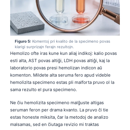
Figuro 5:
Komentoj pri kvalito de la specimeno povas
klarigi surprizajn ferajn rezultojn.
Hemolizo ofte iras kune kun aliaj indikoj: kalio povas
esti alta, AST povas altiĝi, LDH povas altiĝi, kaj la
laboratorio povas presi hemolizan indicon aŭ
komenton. Mildete alta seruma fero apud videble
hemolizita specimeno estas pli malforta pruvo ol la
sama rezulto el pura specimeno.
Ne ĉiu hemolizita specimeno malĝuste altigas
seruman feron per drama kvanto. La pruvo ĉi tie
estas honeste miksita, ĉar la metodoj de analizo
malsamas, sed en ĉiutaga revizio mi traktas