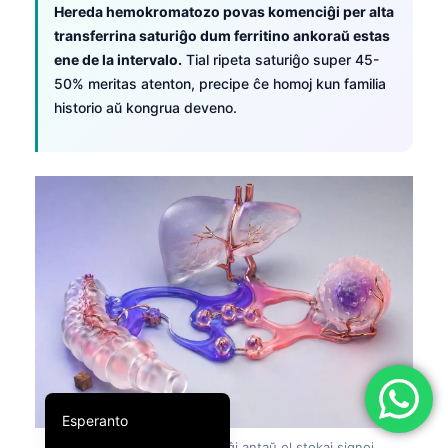
Hereda hemokromatozo povas komenciĝi per alta
简体中文
transferrina saturiĝo dum ferritino ankoraŭ estas
Română
ene de la intervalo.
Tial ripeta saturiĝo super 45-
50% meritas atenton, precipe ĉe homoj kun familia
Türkçe
historio aŭ kongrua deveno.
Ελληνικά
Português
Español
Italiano
עִבְרִית
Français
العربية
Deutsch
English
Esperanto
Figuro 9:
Saturiĝo povas altiĝi antaŭ ol stokaj signoj