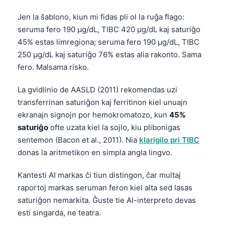
Jen la ŝablono, kiun mi fidas pli ol la ruĝa flago:
seruma fero 190 µg/dL, TIBC 420 µg/dL kaj saturiĝo
45% estas limregiona; seruma fero 190 µg/dL, TIBC
250 µg/dL kaj saturiĝo 76% estas alia rakonto. Sama
fero. Malsama risko.
La gvidlinio de AASLD (2011) rekomendas uzi
transferrinan saturiĝon kaj ferritinon kiel unuajn
ekranajn signojn por hemokromatozo, kun
45%
saturiĝo
ofte uzata kiel la sojlo, kiu plibonigas
sentemon (Bacon et al., 2011). Nia
klarigilo pri TIBC
donas la aritmetikon en simpla angla lingvo.
Kantesti AI markas ĉi tiun distingon, ĉar multaj
raportoj markas seruman feron kiel alta sed lasas
saturiĝon nemarkita. Ĝuste tie AI-interpreto devas
Norsk bokmål
esti singarda, ne teatra.
Ślōnskŏ gŏdka