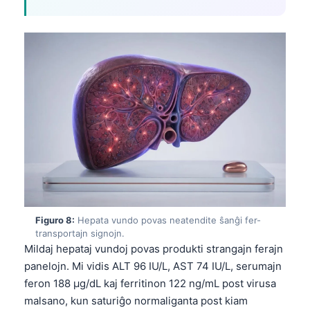
తెలుగు
मराठी
اردو
বাংলা
Shqip
Magyar
Slovenščina
한국어
Polski
Figuro 8:
Hepata vundo povas neatendite ŝanĝi fer-
Lietuvių kalba
transportajn signojn.
Mildaj hepataj vundoj povas produkti strangajn ferajn
Русский
panelojn. Mi vidis ALT 96 IU/L, AST 74 IU/L, serumajn
ქართული
feron 188 µg/dL kaj ferritinon 122 ng/mL post virusa
Čeština
malsano, kun saturiĝo normaliganta post kiam