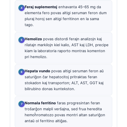
Feraj suplementoj
enhavanta 45–65 mg da
elementa fero povas altigi seruman feron dum
pluraj horoj sen altigi ferritinon en la sama
tago.
Hemolizo
povas distordi ferajn analizojn kaj
rilatajn markilojn kiel kalio, AST kaj LDH, precipe
kiam la laboratoria raporto montras komenton
pri hemolizo.
Hepata vundo
povas altigi seruman feron aŭ
saturiĝon ĉar hepatocitoj pritraktas feran
stokadon kaj transporton; ALT, AST, GGT kaj
bilirubino donas kuntekston.
Normala ferritino
faras progresintan feran
troŝarĝon malpli verŝajna, sed frua heredita
hemoĥromatozo povas montri altan saturiĝon
antaŭ ol ferritino altiĝas.