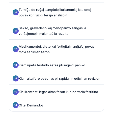
Turniĝo de ruĝaj sangĉeloj kaj anemiaj ŝablonoj
povas konfuzigi ferajn analizojn
Sekso, gravedeco kaj menopaŭzo ŝanĝas la
verŝajnecojn malantaŭ la rezulto
Medikamentoj, dieto kaj fortigitaj manĝaĵoj povas
movi seruman feron
Kiam ripeta testado estas pli saĝa ol paniko
Kiam alta fero bezonas pli rapidan medicinan revizion
Kiel Kantesti legas altan feron kun normala ferritino
Oftaj Demandoj