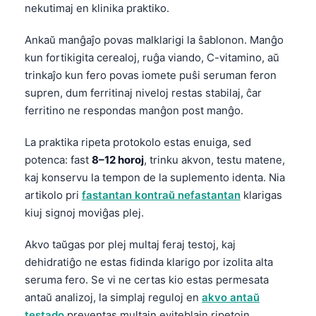
nekutimaj en klinika praktiko.
Ankaŭ manĝaĵo povas malklarigi la ŝablonon. Manĝo
kun fortikigita cerealoj, ruĝa viando, C-vitamino, aŭ
trinkaĵo kun fero povas iomete puŝi seruman feron
supren, dum ferritinaj niveloj restas stabilaj, ĉar
ferritino ne respondas manĝon post manĝo.
La praktika ripeta protokolo estas enuiga, sed
potenca: fast
8–12 horoj
, trinku akvon, testu matene,
kaj konservu la tempon de la suplemento identa. Nia
artikolo pri
fastantan kontraŭ nefastantan
klarigas
kiuj signoj moviĝas plej.
Akvo taŭgas por plej multaj feraj testoj, kaj
dehidratiĝo ne estas fidinda klarigo por izolita alta
seruma fero. Se vi ne certas kio estas permesata
antaŭ analizoj, la simplaj reguloj en
akvo antaŭ
testado
preventas multajn eviteblajn ripetojn.