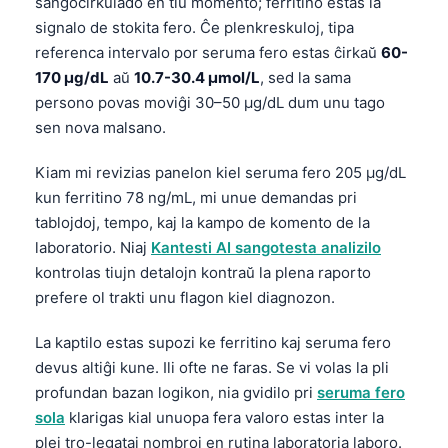
sangocirkulado en tiu momento; ferritino estas la
signalo de stokita fero. Ĉe plenkreskuloj, tipa
referenca intervalo por seruma fero estas ĉirkaŭ
60-
170 µg/dL
aŭ
10.7-30.4 µmol/L
, sed la sama
persono povas moviĝi 30–50 µg/dL dum unu tago
sen nova malsano.
Kiam mi revizias panelon kiel seruma fero 205 µg/dL
kun ferritino 78 ng/mL, mi unue demandas pri
tablojdoj, tempo, kaj la kampo de komento de la
laboratorio. Niaj
Kantesti AI sangotesta analizilo
kontrolas tiujn detalojn kontraŭ la plena raporto
prefere ol trakti unu flagon kiel diagnozon.
La kaptilo estas supozi ke ferritino kaj seruma fero
devus altiĝi kune. Ili ofte ne faras. Se vi volas la pli
profundan bazan logikon, nia gvidilo pri
seruma fero
sola
klarigas kial unuopa fera valoro estas inter la
plej tro-legataj nombroj en rutina laboratoria laboro.