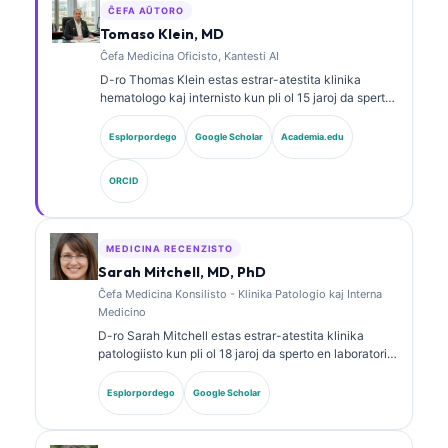
ĈEFA AŬTORO
Tomaso Klein, MD
Ĉefa Medicina Oficisto, Kantesti AI
D-ro Thomas Klein estas estrar-atestita klinika
hematologo kaj internisto kun pli ol 15 jaroj da sperto
en laboratoria medicino kaj AI-helpita klinika analizo.
Kiel Ĉefa Medicina Oficiro ĉe Kantesti AI, li provizas
Esplorpordego
Google Scholar
Academia.edu
klinikan superrigardon pri la medicina precizeco de la
proprieta neŭrala reto. D-ro Klein publikigis vaste pri
ORCID
interpretado de biomarkiloj kaj laboratoria
diagnozado pri temoj de laboratoria medicino.
MEDICINA RECENZISTO
Sarah Mitchell, MD, PhD
Ĉefa Medicina Konsilisto - Klinika Patologio kaj Interna
Medicino
D-ro Sarah Mitchell estas estrar-atestita klinika
patologiisto kun pli ol 18 jaroj da sperto en laboratoria
medicino kaj diagnoza analizo. Ŝi havas specialajn
atestojn en klinika kemio kaj publikigis amplekse pri
Esplorpordego
Google Scholar
biomarkilaj paneloj kaj laboratoria analizo en klinika
praktiko.