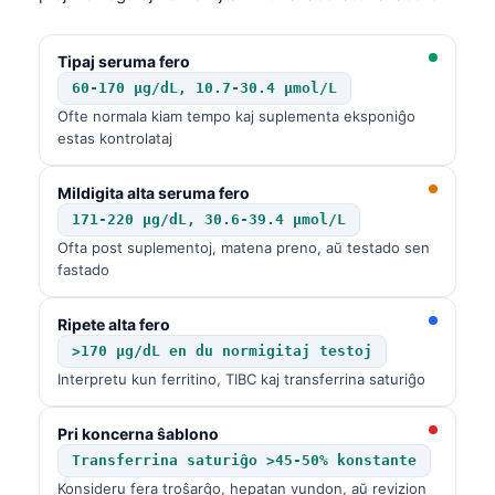
Tipaj seruma fero
60-170 µg/dL, 10.7-30.4 µmol/L
Ofte normala kiam tempo kaj suplementa eksponiĝo
estas kontrolataj
Mildigita alta seruma fero
171-220 µg/dL, 30.6-39.4 µmol/L
Ofta post suplementoj, matena preno, aŭ testado sen
fastado
Ripete alta fero
>170 µg/dL en du normigitaj testoj
Interpretu kun ferritino, TIBC kaj transferrina saturiĝo
Pri koncerna ŝablono
Transferrina saturiĝo >45-50% konstante
Konsideru fera troŝarĝo, hepatan vundon, aŭ revizion