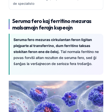
de specialisto
Seruma fero kaj ferritino mezuras
malsamajn ferajn kupeojn
Seruma fero mezuras cirkulantan feron ligitan
plejparte al transferrino, dum ferritino taksas
stokitan feron ene de ĉeloj.
Tial normala ferritino ne
povas forviŝi altan rezulton de seruma fero, sed ĝi
ŝanĝas la verŝajnecon de serioza fera troŝarĝo.