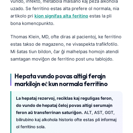
vundo, infekto, metabola malsano kaj peza alkohola
O‘zbekcha
uzado. Se ferritino estas alta prefere ol normala, nia
Українська
artikolo pri
kion signifas alta feritino
estas la pli
bona komencpunkto.
አማርኛ
Kiswahili
Thomas Klein, MD, ofte diras al pacientoj, ke ferritino
ភាសាខ្មែរ
estas takso de magazeno, ne vivaspekta trafikfotilo.
Mi ŝatas tiun bildon, ĉar ĝi malhelpas homojn atendi
ဗမာစာ
samtagan moviĝon de ferritino post unu tablojdo.
ไทย
Tagalog
Hepata vundo povas altigi ferajn
markilojn eĉ kun normala ferritino
Tiếng Việt
Bahasa Melayu
La hepataj rezervoj, reciklas kaj reguligas feron,
മലയാളം
do vundo de hepataj ĉeloj povas altigi serumajn
ಕನ್ನಡ
feron aŭ transferrinan saturiĝon.
ALT, AST, GGT,
bilirubino kaj alkohola historio ofte estas pli informaj
ગુજરાતી
ol ferritino sola.
தமிழ்