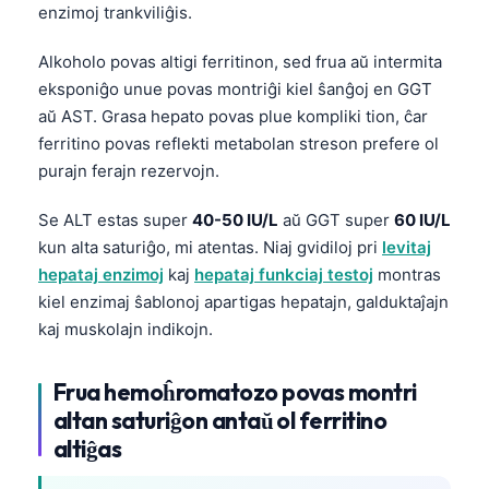
日本語
enzimoj trankviliĝis.
Eesti
Alkoholo povas altigi ferritinon, sed frua aŭ intermita
Azərbaycan dili
eksponiĝo unue povas montriĝi kiel ŝanĝoj en GGT
aŭ AST. Grasa hepato povas plue kompliki tion, ĉar
Bosanski
ferritino povas reflekti metabolan streson prefere ol
Svenska
purajn ferajn rezervojn.
Српски језик
Se ALT estas super
40-50 IU/L
aŭ GGT super
60 IU/L
Íslenska
kun alta saturiĝo, mi atentas. Niaj gvidiloj pri
levitaj
Հայերեն
hepataj enzimoj
kaj
hepataj funkciaj testoj
montras
Bahasa Indonesia
kiel enzimaj ŝablonoj apartigas hepatajn, galduktaĵajn
kaj muskolajn indikojn.
हिन्दी
Nederlands
Frua hemoĥromatozo povas montri
Dansk
altan saturiĝon antaŭ ol ferritino
Български
altiĝas
فارسی