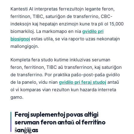
Kantesti AI interpretas ferrezultojn legante feron,
ferritinon, TIBC, saturiĝon de transferrino, CBC-
indeksojn kaj hepatajn enzimojn kune tra pli ol 15,000
biomarkiloj. La markomapo en nia
gvidilo pri
biosignoj
estas utila, se via raporto uzas nekonatajn
mallongigojn.
Kompleta fera studo kutime inkluzivas seruman
feron, ferritinon, TIBC aŭ transferrinon, kaj saturiĝon
de transferrino. Por praktika paŝo-post-paŝa gvidilo
de la panelo, vidu nian
gvidilo pri feraj studoj
antaŭ
ol vi komparas vian rezulton kun hazarda interreta
gamo.
Feraj suplementoj povas altigi
seruman feron antaŭ ol ferritino
ŝanĝiĝas