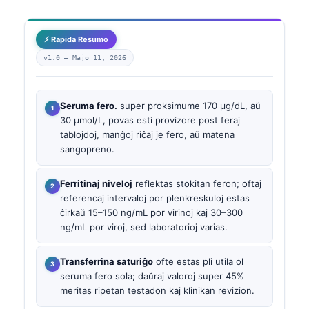
⚡ Rapida Resumo
v1.0 —
Majo 11, 2026
Seruma fero.
super proksimume 170 µg/dL, aŭ
30 µmol/L, povas esti provizore post feraj
tablojdoj, manĝoj riĉaj je fero, aŭ matena
sangopreno.
Ferritinaj niveloj
reflektas stokitan feron; oftaj
referencaj intervaloj por plenkreskuloj estas
ĉirkaŭ 15–150 ng/mL por virinoj kaj 30–300
ng/mL por viroj, sed laboratorioj varias.
Transferrina saturiĝo
ofte estas pli utila ol
seruma fero sola; daŭraj valoroj super 45%
meritas ripetan testadon kaj klinikan revizion.