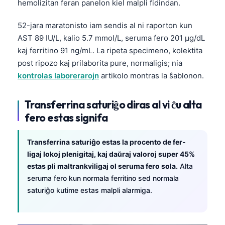
hemolizitan feran panelon kiel malpli fidindan.
52-jara maratonisto iam sendis al ni raporton kun
AST 89 IU/L, kalio 5.7 mmol/L, seruma fero 201 µg/dL
kaj ferritino 91 ng/mL. La ripeta specimeno, kolektita
post ripozo kaj prilaborita pure, normaligis; nia
kontrolas laborerarojn
artikolo montras la ŝablonon.
Transferrina saturiĝo diras al vi ĉu alta
fero estas signifa
Transferrina saturiĝo estas la procento de fer-
ligaj lokoj plenigitaj, kaj daŭraj valoroj super 45%
estas pli maltrankviligaj ol seruma fero sola.
Alta
seruma fero kun normala ferritino sed normala
saturiĝo kutime estas malpli alarmiga.