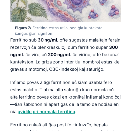
Euskara
Македонски јазик
Latviešu valoda
Figuro 7:
Ferritino estas utila, sed ĝia kunteksto
Galego
ŝanĝas ĝian signifon.
অসমীয়া
Ferritino sub
30 ng/mL
ofte sugestas malaltajn ferajn
rezervojn ĉe plenkreskuloj, dum ferritino super
300
සිංහල
ng/mL
ĉe viroj aŭ
200 ng/mL
ĉe virinoj ofte bezonas
سنڌي
kuntekston. La griza zono inter tiuj nombroj estas kie
پښتو
gravas simptomoj, CBC-indeksoj kaj saturiĝo.
Inflamo povas altigi ferritinon eĉ kiam uzebla fero
Slovenčina
estas malalta. Tial malalta saturiĝo kun normala aŭ
alta ferritino povas okazi en kronikaj inflamaj kondiĉoj
Hrvatski
—tian ŝablonon ni apartigas de la temo de hodiaŭ en
Suomi
nia
gvidilo pri normala ferritino
.
Қазақ тілі
Ferritino ankaŭ altiĝas post fer-infuzaĵo, hepata
Català