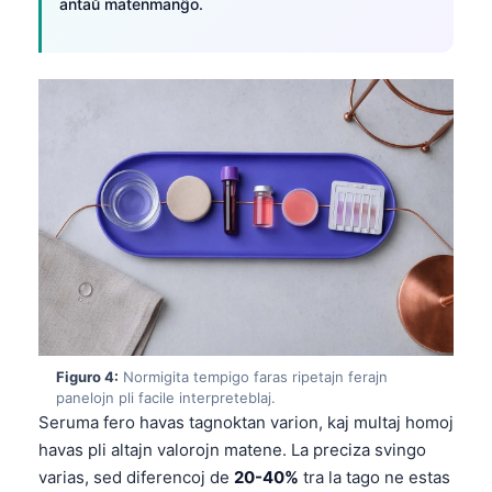
antaŭ matenmanĝo.
Figuro 4:
Normigita tempigo faras ripetajn ferajn
panelojn pli facile interpreteblaj.
Seruma fero havas tagnoktan varion, kaj multaj homoj
havas pli altajn valorojn matene. La preciza svingo
varias, sed diferencoj de
20-40%
tra la tago ne estas