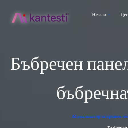
Начало
Цен
Бъбречен пане
бъбречна
AI анализатор за кръвен т
Бъбречен 