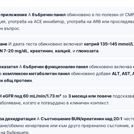
 приложение
A
бъбречен панел
обикновено е по-полезен от CMP
ия, употреба на ACE инхибитор, употреба на ARB или проследяв
ен въпрос.
ане
И двата теста обикновено включват
натрий 135–145 mmol/L
N 7-20 mg/dL
,
креатинин
,
калций
, и
глюкозата
.
оказател
A
бъбречен функционален панел
обикновено включва
 a
комплексен метаболитен панел
обикновено добавя
ALT, AST, 
 и общ протеин
.
Н
eGFR под 60 mL/min/1.73 m²
за
3 месеца или повече
подсказва
аболяване, когато е потвърдено в клиничен контекст.
за дехидратация
A
Съотношение BUN/креатинин над 20:1
чест
ане/обемно изчерпване или към друго преренално състояние, а
на бъбреците.