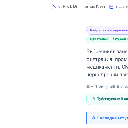
от Prof. Dr. Thomas Klein
8 апри
Бъбречни изследвани
Приятелски настроен 
Бъбречният панел
филтрация, пром
медикаменти. CM
чернодробни пок
📖 ~11 минути
📅
8 апр
📝 Публикувано:
8 ап
Norsk bokmål
🔄 Последна акту
Ślōnskŏ gŏdka