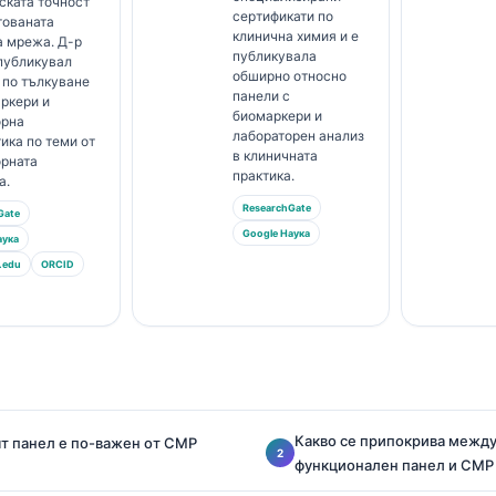
ската точност
сертификати по
тованата
клинична химия и е
а мрежа. Д-р
публикувала
публикувал
обширно относно
 по тълкуване
панели с
ркери и
биомаркери и
орна
лабораторен анализ
ика по теми от
в клиничната
орната
практика.
а.
ResearchGate
Gate
Google Наука
аука
.edu
ORCID
Какво се припокрива межд
т панел е по-важен от CMP
функционален панел и CMP