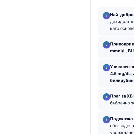
தமிழ்
Най-добро
తెలుగు
дехидратац
като основ
मराठी
اردو
Припокрив
বাংলা
mmol/L
,
BU
Shqip
Уникален п
Magyar
4.5 mg/dL
;
Slovenščina
билирубин
한국어
Праг за ХБ
Polski
бъбречно з
Lietuvių kalba
Русский
Подсказка 
обезводняв
ქართული
увреждане 