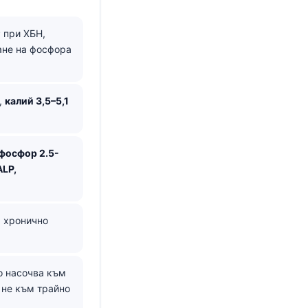
 при ХБН,
ане на фосфора
,
калий 3,5–5,1
фосфор 2.5-
ALP,
 хронично
о насочва към
 не към трайно