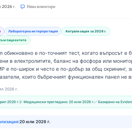
л 2026 г.
Няма коментари
я
Лабораторна интерпретация
Актуализация за 2026 г.
към пациентите
 обикновено е по-точният тест, когато въпросът е 
ени в електролитите, баланс на фосфора или монито
P е по-широк и често е по-добър за общ скрининг, 
азатели, които бъбречният функционален панел не 
ил 2026 г.
рил 2026 г.
🩺 Медицински прегледано:
20 юли 2026 г.
✅ Базирано на Evide
ализация:
20 юли 2026 г.