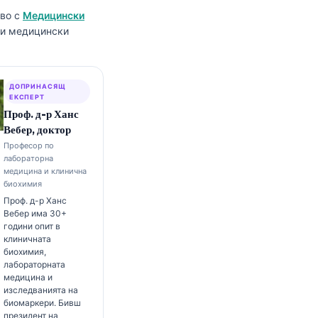
тво с
Медицински
р и медицински
ДОПРИНАСЯЩ
ЕКСПЕРТ
Проф. д-р Ханс
Вебер, доктор
Професор по
лабораторна
медицина и клинична
биохимия
Проф. д-р Ханс
Вебер има 30+
години опит в
клиничната
биохимия,
лабораторната
медицина и
изследванията на
биомаркери. Бивш
президент на