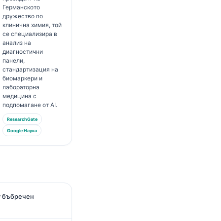
Германското
дружество по
клинична химия, той
се специализира в
анализ на
диагностични
панели,
стандартизация на
биомаркери и
лабораторна
медицина с
подпомагане от AI.
ResearchGate
Google Наука
у бъбречен