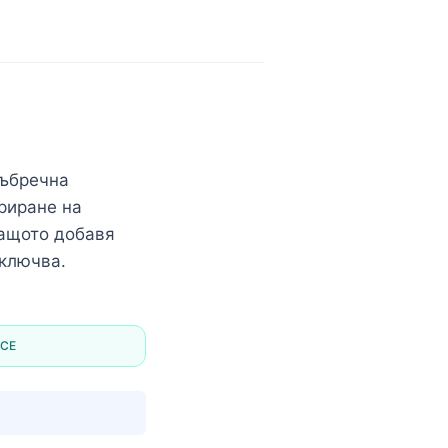
бъбречна
риране на
защото добавя
включва.
nCE