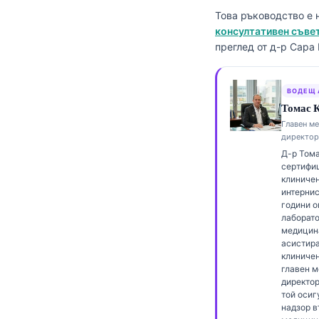
Frysk
Това ръководство е 
консултативен съвет
Esperanto
преглед от д-р Сара
Беларуская мова
Татар теле
ВОДЕЩ 
Томас К
Кыргызча
Главен м
ئۇيغۇرچە
директор
Д-р Тома
Cebuano
сертифиц
Basa Jawa
клиничен
интернис
ພາສາລາວ
години о
лаборат
Монгол
медицин
асистира
Afrikaans
клиничен
главен 
العربية المغربية
директор 
той осиг
Occitan
надзор в