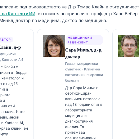
написано под ръководството на
Д-р Томас Клайн
в сътрудничес
 на Кантести ИИ
, включително приноси от проф. д-р Ханс Вебе
 Мичъл, доктор по медицина, доктор по медицина.
МЕДИЦИНСКИ
АВТОР
РЕЦЕНЗЕНТ
лайн, д-р
Сара Мичъл, д-р,
едицински
доктор
, Кантести АИ
Главен медицински
с Клайн е
съветник - Клинична
иран от борда
патология и вътрешни
 хематолог и
болести
т с над 15
Д-р Сара Мичъл е
пит в
сертифициран
орната
клиничен патолог с
а и
над 18 години опит в
ния от AI
лабораторната
 анализ. Като
медицина и
медицински
диагностичния
в Kantesti AI,
анализ. Тя
урява клиничен
притежава
ърху
специализирани