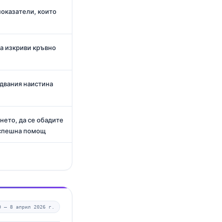
показатели, които
а изкриви кръвно
двания наистина
нето, да се обадите
 спешна помощ
0 —
8 април 2026 г.