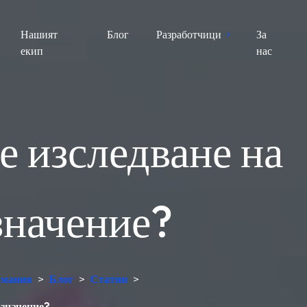
Нашият
Блог
Разработчици
За
екип
нас
 изследване на
значение?
ермания
>
Блог
>
Статии
>
 значение?