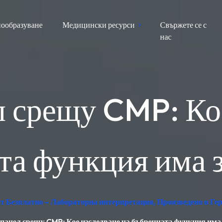
ообразуване
Медицински ресурси
Свържете се с
нас
л срещу CMP: Кое
та функция има 
ест Безплатно – Лабораторна интерпретация, Произведено в Г
панел срещу CMP: Кое изследване на бъбречната функция има