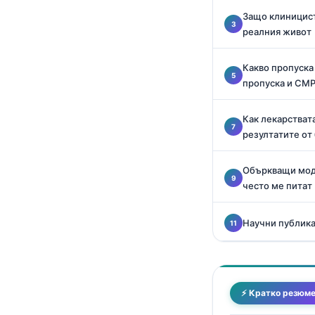
Català
Защо клиницист
реалния живот
O‘zbekcha
Українська
Какво пропуска
አማርኛ
пропуска и CM
Kiswahili
Как лекарстват
ភាសាខ្មែរ
резултатите от
ဗမာစာ
Объркващи моде
ไทย
често ме питат
Tagalog
Tiếng Việt
Научни публика
Bahasa Melayu
മലയാളം
ಕನ್ನಡ
⚡ Кратко резюм
ગુજરાતી