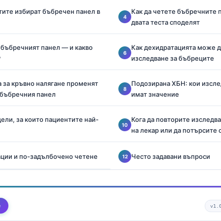
ите избират бъбречен панел в
Как да четете бъбречните 
двата теста споделят
 бъбречният панел — и какво
Как дехидратацията може д
P
изследване за бъбреците
а за кръвно налягане променят
Подозирана ХБН: кои изсле
 бъбречния панел
имат значение
ли, за които пациентите най-
Кога да повторите изследва
на лекар или да потърсите
ции и по-задълбочено четене
Често задавани въпроси
е
v1.