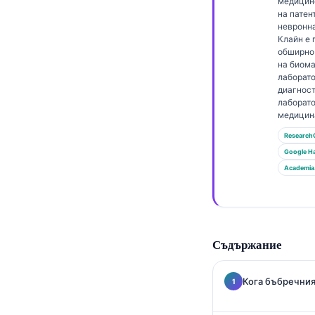
Gàidhlig
медицин
на патен
Euskara
невронн
Клайн е 
Македонски јазик
обширно
на биома
Latviešu valoda
лаборат
диагност
Galego
лаборат
медицин
অসমীয়া
Research
සිංහල
Google Н
سنڌي
Academia
پښتو
Slovenčina
Съдържание
Hrvatski
Suomi
Кога бъбречния
Қазақ тілі