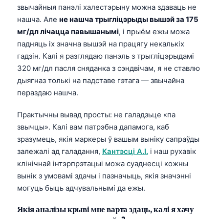
звычайныя панэлі халестэрыну можна здаваць не
нашча. Але
не нашча трыгліцэрыды вышэй за 175
мг/дл лічацца павышанымі
, і прыём ежы можа
падняць іх значна вышэй на працягу некалькіх
гадзін. Калі я разглядаю панэль з трыгліцэрыдамі
320 мг/дл пасля сняданка з сэндвічам, я не ставлю
дыягназ толькі на падставе гэтага — звычайна
пераздаю нашча.
Практычны вывад просты: не галадзьце «па
звычцы». Калі вам патрэбна дапамога, каб
зразумець, якія маркеры ў вашым выніку сапраўды
залежалі ад галадання,
Кантэсці А.І.
і наш рухавік
клінічнай інтэрпрэтацыі можа суаднесці кожны
вынік з умовамі здачы і пазначыць, якія значэнні
могуць быць адчувальнымі да ежы.
Якія аналізы крыві мне варта здаць, калі я хачу