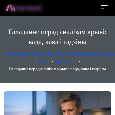
Галаданне перад аналізам крыві:
вада, кава і гадзіны
Бясплатны аналізатар крыві са штучным інтэлектам - лаб
>
Блог
>
Артыкулы
>
Галаданне перад аналізам крыві: вада, кава і гадзіны