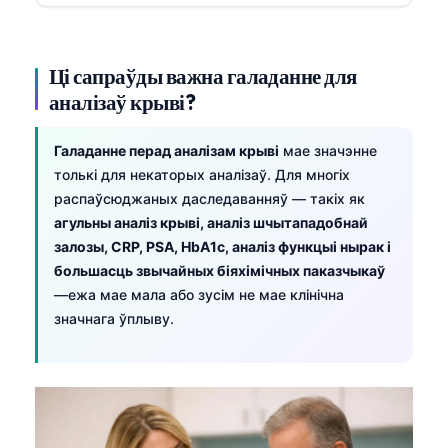
Ці сапраўды важна галаданне для
аналізаў крыві?
Галаданне перад аналізам крыві
мае значэнне
толькі для некаторых аналізаў. Для многіх
распаўсюджаных даследаванняў — такіх як
агульны аналіз крыві, аналіз шчытападобнай
залозы, CRP, PSA, HbA1c, аналіз функцыі нырак і
большасць звычайных біяхімічных паказчыкаў
—ежа мае мала або зусім не мае клінічна
значнага ўплыву.