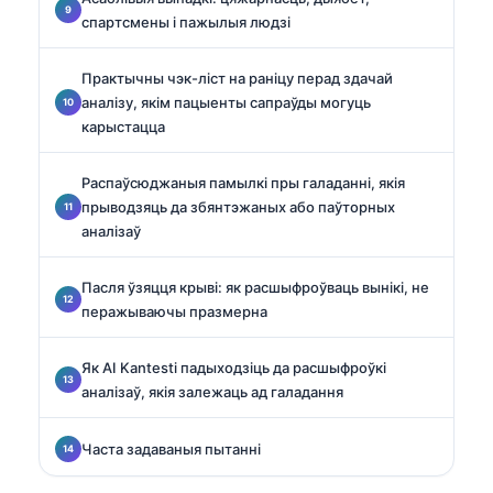
спартсмены і пажылыя людзі
Практычны чэк-ліст на раніцу перад здачай
аналізу, якім пацыенты сапраўды могуць
карыстацца
Распаўсюджаныя памылкі пры галаданні, якія
прыводзяць да збянтэжаных або паўторных
аналізаў
Пасля ўзяцця крыві: як расшыфроўваць вынікі, не
перажываючы празмерна
Як AI Kantesti падыходзіць да расшыфроўкі
аналізаў, якія залежаць ад галадання
Часта задаваныя пытанні