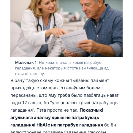
Малюнак 1:
Не кожны аналіз крыві патрабуе
галадання, але некаторыя істотна змяняюцца ад
ежы ці кафеіну.
Я бачу такую схему кожны тыдзень: пацыент
прыходзіць стомлены, з галаўным болем і
перакананы, што яму трэба было пазбягаць нават
вады 12 гадзін, бо “усе аналізы крыві патрабуюць
галадання”. Гэта проста не так.
Показчыкі
агульнага аналізу крыві не патрабуюць
галадання
і
HbA1c не патрабуе галадання
бо ён
адлюстроўвае сярэдняе ўздзеянне глюкозы