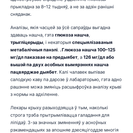
прыкладна за 8–12 тыдняў, а не за адзін ранішні
сняданак.
Аналізы, якія часцей за ўсё сапраўды выгадна
здаваць нашча, гэта
глюкоза нашча
,
трыгліцерыды
, і некаторыя
спецыялізаваныя
метабалічныя панэлі
.
. Глюкоза нашча 100–125
мг/дл паказвае на предыябет
, а
126 мг/дл або
вышэй па двух асобных вымярэннях нашча
пацвярджае дыябет
. Калі чалавек выпівае
салодкую каву па дарозе ў лабараторыю, гэта адно
рашэнне можа змяніць расшыфроўка аналізу крыві
з нормы на адхіленне.
Лекары крыху разыходзяцца ў тым, наколькі
строга трэба прытрымлівацца галадання для
ліпідаў. З-за значных змяненняў у асноўных
рэкамендацыях за апошняе дзесяцігоддзе многія