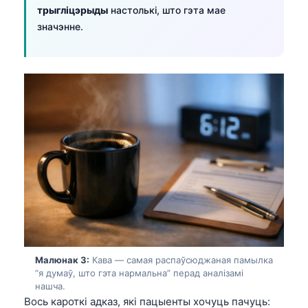
трыгліцэрыды
настолькі, што гэта мае
значэнне.
Малюнак 3:
Кава — самая распаўсюджаная памылка
“я думаў, што гэта нармальна” перад аналізамі
нашча.
Вось кароткі адказ, які пацыенты хочуць пачуць: