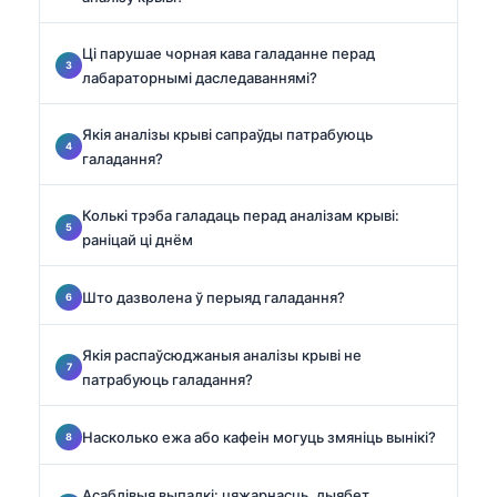
Ці парушае чорная кава галаданне перад
лабараторнымі даследаваннямі?
Якія аналізы крыві сапраўды патрабуюць
галадання?
Колькі трэба галадаць перад аналізам крыві:
раніцай ці днём
Што дазволена ў перыяд галадання?
Якія распаўсюджаныя аналізы крыві не
патрабуюць галадання?
Насколько ежа або кафеін могуць змяніць вынікі?
Асаблівыя выпадкі: цяжарнасць, дыябет,