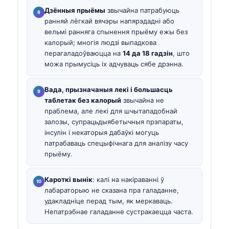
Дзённыя прыёмы
звычайна патрабуюць
ранняй лёгкай вячэры напярэдадні або
вельмі ранняга спынення прыёму ежы без
калорый; многія людзі выпадкова
перагаладоўваюцца на
14 да 18 гадзін
, што
можа прымусіць іх адчуваць сябе дрэнна.
Вада, прызначаныя лекі і большасць
таблетак без калорый
звычайна не
праблема, але лекі для шчытападобнай
залозы, супрацьдыябетычныя прэпараты,
інсулін і некаторыя дабаўкі могуць
патрабаваць спецыфічнага для аналізу часу
прыёму.
Кароткі вынік
: калі на накіраванні ў
лабараторыю не сказана пра галаданне,
удакладніце перад тым, як меркаваць.
Непатрэбнае галаданне сустракаецца часта.