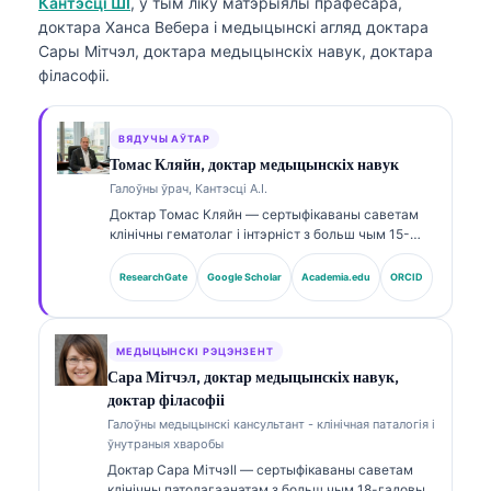
Кантэсці ШІ
, у тым ліку матэрыялы прафесара,
доктара Ханса Вебера і медыцынскі агляд доктара
Сары Мітчэл, доктара медыцынскіх навук, доктара
філасофіі.
ВЯДУЧЫ АЎТАР
Томас Кляйн, доктар медыцынскіх навук
Галоўны ўрач, Кантэсці А.І.
Доктар Томас Кляйн — сертыфікаваны саветам
клінічны гематолаг і інтэрніст з больш чым 15-
гадовым досвідом у лабараторнай медицині та
клінічным аналізе з використанням ШІ. Як галоўны
ResearchGate
Google Scholar
Academia.edu
ORCID
медыцынскі дырэктар у Kantesti AI, ён
забяспечвае клінічны нагляд за медыцынскай
дакладнасцю запатэнтаванаї нейроннай сеткі.
Доктар Кляйн шырока публікуецца па
МЕДЫЦЫНСКІ РЭЦЭНЗЕНТ
інтэрпрэтацыі біямаркераў і лабараторнай
Сара Мітчэл, доктар медыцынскіх навук,
дыягностыцы па тэмах лабараторнай медыцыны.
доктар філасофіі
Галоўны медыцынскі кансультант - клінічная паталогія і
ўнутраныя хваробы
Доктар Сара Мітчэll — сертыфікаваны саветам
клінічны патолагаанатам з больш чым 18-гадовым