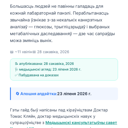
Большасць людзей не павінны галадаць для
кожнай лабараторнай панэлі. Пераблытанасць
звычайна ўзнікае з-за некалькіх канкрэтных
аналізаў — глюкозы, трыгліцэрыдаў і выбраных
метабалічных даследаванняў — дзе час сапраўды
можа змяніць вынік.
📖 ~11 хвілін
📅
28 сакавіка, 2026
📝 апублікавана:
28 сакавіка, 2026
🩺 медыцынскі агляд:
23 ліпеня 2026 г.
✅ Пабудавана на доказах
🔄 Апошня апдэйтка:
23 ліпеня 2026 г.
Гэты гайд быў напісаны пад кіраўніцтвам
Доктар
Томас Кляйн, доктар медыцынскіх навук
у
супрацоўніцтве з
Медыцынскі кансультатыўны савет