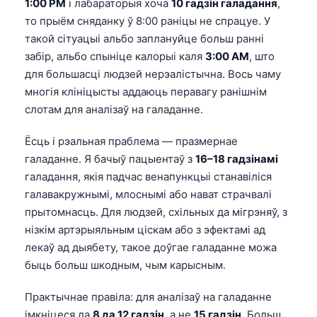
1:00 PM
і лабараторыя хоча
10 гадзін галадання
,
O‘zbekcha
то прыём сняданку ў 8:00 раніцы не спрацуе. У
Українська
такой сітуацыі альбо заплануйце больш ранні
забір, альбо спыніце калорыі каля
3:00 AM
, што
አማርኛ
для большасці людзей нерэалістычна. Вось чаму
Kiswahili
многія клініцысты аддаюць перавагу ранішнім
ភាសាខ្មែរ
слотам для аналізаў на галаданне.
ဗမာစာ
Ёсць і рэальная праблема — празмернае
ไทย
галаданне. Я бачыў пацыентаў з
16–18 гадзінамі
Tagalog
галадання, якія падчас венапункцыі станавіліся
галавакружнымі, млоснымі або нават страчвалі
Tiếng Việt
прытомнасць. Для людзей, схільных да мігрэняў, з
Bahasa Melayu
нізкім артэрыяльным ціскам або з эфектамі ад
മലയാളം
лекаў ад дыябету, такое доўгае галаданне можа
быць больш шкодным, чым карысным.
ಕನ್ನಡ
ગુજરાતી
Практычнае правіла: для аналізаў на галаданне
імкніцеся да
8 да 12 гадзін
, а не
15 гадзін
. Больш
தமிழ்