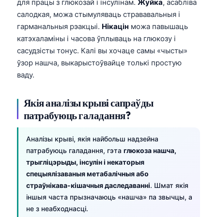
для працы з глюкозай і інсулінам.
Жуйка
, асабліва
салодкая, можа стымуляваць стрававальныя і
гарманальныя рэакцыі.
Нікацін
можа павышаць
катэхаламіны і часова ўплываць на глюкозу і
сасудзісты тонус. Калі вы хочаце самы «чысты»
ўзор нашча, выкарыстоўвайце толькі простую
ваду.
Якія аналізы крыві сапраўды
патрабуюць галадання?
Аналізы крыві, якія найбольш надзейна
патрабуюць галадання, гэта
глюкоза нашча,
трыгліцэрыды, інсулін і некаторыя
спецыялізаваныя метабалічныя або
страўнікава-кішачныя даследаванні
. Шмат якія
іншыя часта прызначаюць «нашча» па звычцы, а
не з неабходнасці.