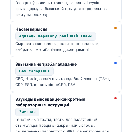
Галадны ўзровень глюкозы, галадны інсулін,
трыгліцэрыды, базавыя ўзоры для пероральнага
тэсту на глюкозу
Часам карысна
Аддаюць перавагу ранішняй здачы
Сыроватачнае жалеза, насычэнне жалезам,
выбраныя метабалічныя даследаванні
Звычайна не трэба галаданне
Без галадання
CBC, HbA1c, аналіз шчытападобнай залозы (TSH),
CRP, ESR, креатынін, eGFR, PSA
Заўсёды выконвайце канкрэтныя
лабараторныя інструкцыі
Зменная
Norsk bokmål
Генетычныя тэсты, тэсты для падаўлення/
стымуляцыі працы эндакрыннай сістэмы,
Ślōnskŏ gŏdka
даследаванні падрыхтоўкі ЖКТ, лабараторыі для