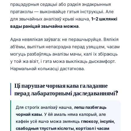
працэдурныя седацыі або рэдкія эндакрынныя
пратаколы — выконвайце гэтыя інструкцыі. Але
для звычайных аналізаў крыві нашча,
1–2 шклянкі
вады раніцай звычайна можна
.
Адна невялікая заўвага: не перашчыруйце. Вялікія
аб’ёмы, выпітыя непасрэдна перад узяццем, часам
могуць разбаўляць аналізы мачы, калі іх збіраюць
у той жа візіт, і гэта можа выклікаць дыскамфорт.
Нармальнай колькасці дастаткова.
Ці парушае чорная кава галаданне
перад лабараторнымі даследаваннямі?
Для строгіх аналізаў нашча,
лепш пазбягаць
чорнай кавы
. У ёй амаль няма калорый, але
кафеін усё яшчэ можа змяняць
глюкозу, інсулін,
свабодныя тлустыя кіслоты, кортізол і часам