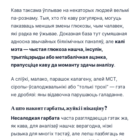
Кава таксама ўплывае на некаторых людзей вельмі
па-рознаму. Тыя, хто п’е каву рэгулярна, могуць
паказваць меншыя змены глюкозы, чым чалавек,
які рэдка яе ўжывае. Доказная база тут сумяшаная
адносна звычайных біяхімічных панэляў, але
калі
мэта — чыстая глюкоза нашча, інсулін,
трыгліцэрыды або метабалічная ацэнка,
прапусціце каву да моманту здачы аналізу
.
А сліўкі, малако, парашок калагену, алей MCT,
сіропы-ўсалоджвальнікі або “толькі трохі” — гэта
не дробязі: яны відавочна парушаюць галаданне.
А што наконт гарбаты, жуйкі і нікаціну?
Несалодкая гарбата
часта разглядаецца гэтак жа,
як кава, для аналізаў нашча: верагодна, нізкі
рызыка для многіх тэстаў, але лепш пазбягаць яе