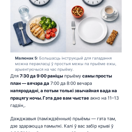
Euskara
Македонски јазик
Latviešu valoda
Galego
অসমীয়া
සිංහල
Малюнак 5:
Большасць інструкцый для галадання
سنڌي
можна перакласці ў простыя межы па прыёме ежы,
پښتو
арыентуючыся на час прыёму.
Для
7:30 да 9:00 раніцы
прыёму
самы просты
план — вячэра да
7:00 да 8:00 вечара
Slovenčina
напярэдадні, а потым толькі звычайная вада на
Hrvatski
працягу ночы. Гэта дае вам чыстае
акно на 11–13
гадзін,.
Suomi
Қазақ тілі
Дажджавыя (паміждзённыя) прыёмы — гэта там,
дзе здараюцца памылкі. Калі ў вас забір крыві ў
Català