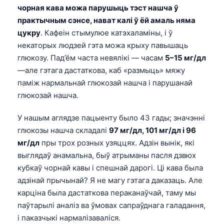
чорная кава можа парушыць тэст нашча ў
практычным сэнсе, нават калі ў ёй амаль няма
цукру
. Кафеін стымулюе катэхаламіны, і ў
некаторых людзей гэта можа крыху павышаць
глюкозу. Пад’ём часта невялікі — часам
5–15 мг/дл
—але гэтага дастаткова, каб «размыць» мяжу
паміж нармальнай глюкозай нашча і парушанай
глюкозай нашча.
У нашым аглядзе пацыенту было 43 гады; значэнні
глюкозы нашча складалі
97 мг/дл, 101 мг/дл і 96
мг/дл
пры трох розных узяццях. Адзін вынік, які
выглядаў анамальна, быў атрыманы пасля дзвюх
кубкаў чорнай кавы і спешнай дарогі. Ці кава была
адзінай прычынай? Я не магу гэтага даказаць. Але
карціна была дастаткова пераканаўчай, таму мы
паўтарылі аналіз ва ўмовах сапраўднага галадання,
і паказчыкі нармалізаваліся.