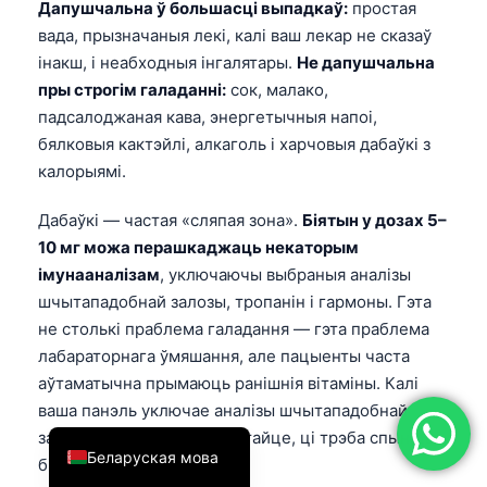
Дапушчальна ў большасці выпадкаў:
простая
简体中文
вада, прызначаныя лекі, калі ваш лекар не сказаў
інакш, і неабходныя інгалятары.
Не дапушчальна
Română
пры строгім галаданні:
сок, малако,
Türkçe
падсалоджаная кава, энергетычныя напоі,
Ελληνικά
бялковыя кактэйлі, алкаголь і харчовыя дабаўкі з
Português
калорыямі.
Español
Дабаўкі — частая «сляпая зона».
Біятын у дозах 5–
Italiano
10 мг можа перашкаджаць некаторым
імунааналізам
, уключаючы выбраныя аналізы
עִבְרִית
шчытападобнай залозы, тропанін і гармоны. Гэта
Français
не столькі праблема галадання — гэта праблема
العربية
лабараторнага ўмяшання, але пацыенты часта
аўтаматычна прымаюць ранішнія вітаміны. Калі
Deutsch
ваша панэль уключае аналізы шчытападобнай
English
залозы або гармонаў, спытайце, ці трэба спыніць
Беларуская мова
біятын на
24–72 гадзіны
.