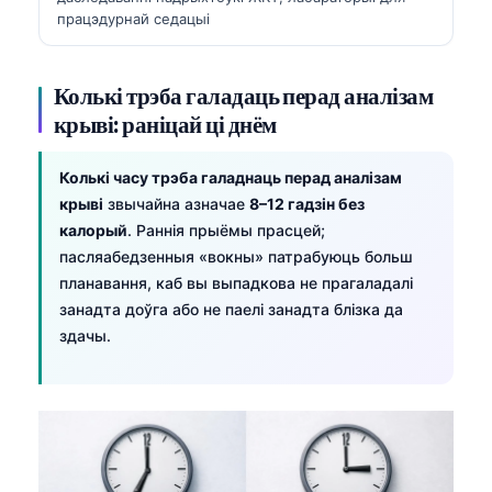
працэдурнай седацыі
Frysk
Esperanto
Колькі трэба галадаць перад аналізам
Татар теле
крыві: раніцай ці днём
Кыргызча
ئۇيغۇرچە
Колькі часу трэба галаднаць перад аналізам
Cebuano
крыві
звычайна азначае
8–12 гадзін без
калорый
. Раннія прыёмы прасцей;
Basa Jawa
пасляабедзенныя «вокны» патрабуюць больш
ພາສາລາວ
планавання, каб вы выпадкова не прагаладалі
занадта доўга або не паелі занадта блізка да
Монгол
здачы.
Afrikaans
العربية المغربية
Occitan
Gàidhlig