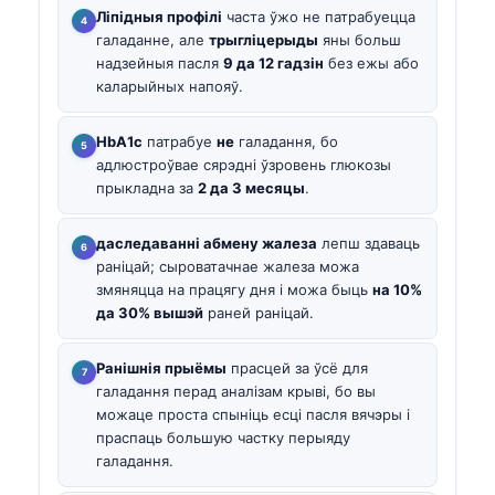
Ліпідныя профілі
часта ўжо не патрабуецца
галаданне, але
трыгліцерыды
яны больш
надзейныя пасля
9 да 12 гадзін
без ежы або
каларыйных напояў.
HbA1c
патрабуе
не
галадання, бо
адлюстроўвае сярэдні ўзровень глюкозы
прыкладна за
2 да 3 месяцы
.
даследаванні абмену жалеза
лепш здаваць
раніцай; сыроватачнае жалеза можа
змяняцца на працягу дня і можа быць
на 10%
да 30% вышэй
раней раніцай.
Ранішнія прыёмы
прасцей за ўсё для
галадання перад аналізам крыві, бо вы
можаце проста спыніць есці пасля вячэры і
праспаць большую частку перыяду
галадання.