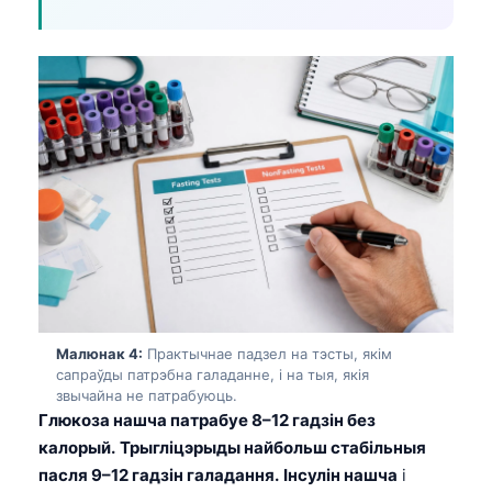
Малюнак 4:
Практычнае падзел на тэсты, якім
сапраўды патрэбна галаданне, і на тыя, якія
звычайна не патрабуюць.
Глюкоза нашча патрабуе 8–12 гадзін без
калорый.
Трыгліцэрыды найбольш стабільныя
пасля 9–12 гадзін галадання.
Інсулін нашча
і