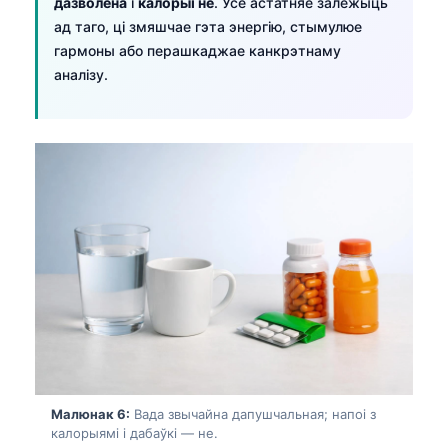
дазволена
і
калорыі не
. Усё астатняе залежыць
日本語
ад таго, ці змяшчае гэта энергію, стымулюе
Eesti
гармоны або перашкаджае канкрэтнаму
аналізу.
Azərbaycan dili
Bosanski
Svenska
Српски језик
Íslenska
Հայերեն
Bahasa Indonesia
हिन्दी
Nederlands
Dansk
Български
Малюнак 6:
Вада звычайна дапушчальная; напоі з
калорыямі і дабаўкі — не.
فارسی