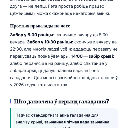
доўга — не лепш. Гэта проста робіць працэс
తెలుగు
цяжэйшым і можа скажонаць некаторыя вынікі.
मराठी
Простыя прыклады па часе
اردو
Забор у 8:00 раніцы:
скончыце вячэру да 8:00
বাংলা
вечара.
Забор у 10:30 раніцы:
скончыце вячэру да
Shqip
22:30, але многія людзі ўсё ж аддаюць перавагу не
Magyar
перакусваць позна ўвечары.
14:00 — забір крыві:
альбо перанясіце на раніцу, альбо спытайце ў
Slovenščina
лабараторыі, ці дапушчальны варыянт без
한국어
галадання. Для многіх звычайных ліпідных панэляў
Polski
у 2026 годзе гэта часта так.
Lietuvių kalba
Што дазволена ў перыяд галадання?
Русский
ქართული
Падчас стандартнага акна галадання для
Čeština
аналізу крыві,
звычайная пітная вада звычайна