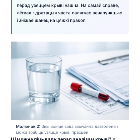
перад узяццем крыві нашча. На самай справе,
лёгкая гідратацыя часта палягчае венапункцыю
і зніжае шанец на цяжкі пракол.
Малюнак 2:
Звычайная вада звычайна дазволена і
можа зрабіць узяцце крыві прасцей.
Ці можна піць ваду перад аналізам крыві?
У