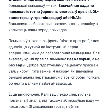
большасці выпадкаў — так.
Звычайная вада не
павышае істотна ўзровень глюкозы ў крыві, LDL-
халестэрыну, трыгліцэрыдаў або HbA1c
, і
большасць лабараторый заахвочваюць невялікую
колькасць вады перад прыходам.
Памылка ўзнікае з-за фразы “нічога праз рот”, якая
адносіцца хутчэй да інструкцый перад
аперацыямі, чым да лабараторнай медыцыны. Для
аналізаў крыві правіла звычайна
без калорый
, а не
без вады
. Добра гідратуемаму пацыенту прасцей
узяць кроў, і гэта важна. Я назіраў, як звычайны
ранішні аналіз ператварыўся ў тры спробы іголкай,
бо нехта цалкам пазбягаў вадкасці.
Ёсць выключэнні. Калі ваш лекар спецыяльна
прызначыў аналіз, які таксама абмяжоўвае ваду —
некаторыя GI дыхальныя тэсты, пэўныя