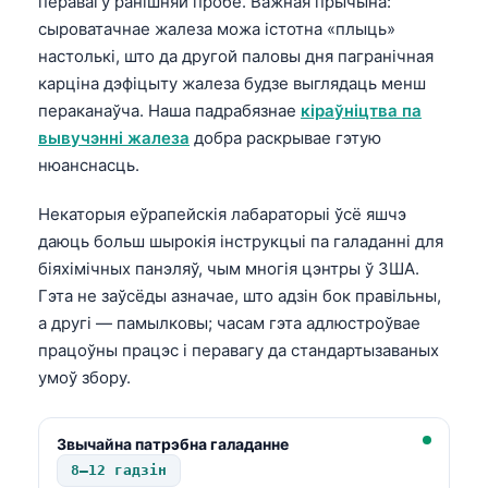
перавагу ранішняй пробе. Важная прычына:
сыроватачнае жалеза можа істотна «плыць»
настолькі, што да другой паловы дня пагранічная
карціна дэфіцыту жалеза будзе выглядаць менш
пераканаўча. Наша падрабязнае
кіраўніцтва па
вывучэнні жалеза
добра раскрывае гэтую
нюанснасць.
Некаторыя еўрапейскія лабараторыі ўсё яшчэ
даюць больш шырокія інструкцыі па галаданні для
біяхімічных панэляў, чым многія цэнтры ў ЗША.
Гэта не заўсёды азначае, што адзін бок правільны,
а другі — памылковы; часам гэта адлюстроўвае
працоўны працэс і перавагу да стандартызаваных
умоў збору.
Звычайна патрэбна галаданне
8–12 гадзін