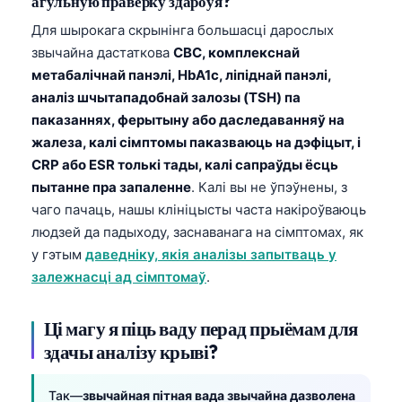
агульную праверку здароўя?
Для шырокага скрынінга большасці дарослых
звычайна дастаткова
CBC, комплекснай
метабалічнай панэлі, HbA1c, ліпіднай панэлі,
аналіз шчытападобнай залозы (TSH) па
паказаннях, ферытыну або даследаванняў на
жалеза, калі сімптомы паказваюць на дэфіцыт, і
CRP або ESR толькі тады, калі сапраўды ёсць
пытанне пра запаленне
. Калі вы не ўпэўнены, з
чаго пачаць, нашы клініцысты часта накіроўваюць
людзей да падыходу, заснаванага на сімптомах, як
у гэтым
даведніку, якія аналізы запытваць у
залежнасці ад сімптомаў
.
Ці магу я піць ваду перад прыёмам для
здачы аналізу крыві?
Так—
звычайная пітная вада звычайна дазволена