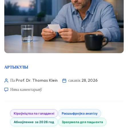
АРТЫКУЛЫ
Па Prof. Dr. Thomas Klein
сакавік 28, 2026
Няма каментарыяў
Кіраўніцтва па галаданні
Расшыфроўка аналізу
Абнаўленне за 2026 год
Зразумела для пацыента