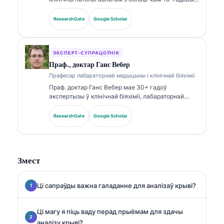
досведам у лабараторнай медыцыне і
дыягнастычным аналізе. Яна мае
ResearchGate
Google Scholar
спецыялізаваныя сертыфікаты па клінічнай біяхіміі
і шырока публікавалася па панэлях біямаркераў і
лабараторным аналізе ў клінічнай практыцы.
ЭКСПЕРТ-СУПРАЦОЎНІК
Праф., доктар Ганс Вебер
Прафесар лабараторнай медыцыны і клінічнай біяхіміі
Праф. доктар Ганс Вебер мае 30+ гадоў
экспертызы ў клінічнай біяхіміі, лабараторнай
медыцыне і даследаваннях біямаркераў. Былы
прэзідэнт Нямецкага таварыства клінічнай хіміі,
ResearchGate
Google Scholar
ён спецыялізуецца на аналізе дыягнастычных
панэляў, стандартызацыі біямаркераў і
лабараторнай медыцыне з дапамогай ІІ.
Змест
Ці сапраўды важна галаданне для аналізаў крыві?
Ці магу я піць ваду перад прыёмам для здачы
аналізу крыві?