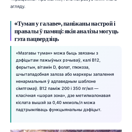
Euskara
агляду.
Македонски јазик
Latviešu valoda
«Туман у галаве», паніжаны настрой і
Galego
правалы ў памяці: якія аналізы могуць
гэта пацвердзіць
অসমীয়া
සිංහල
«Мазгавы туман» можа быць звязаны з
سنڌي
дэфіцытам пажыўных рэчываў, калі B12,
ферытын, вітамін D, фолат, глюкоза,
پښتو
шчытападобная залоза або маркеры запалення
ненармальныя ў адпаведным шаблоне
Slovenčina
сімптомаў. B12 паміж 200 і 350 пг/мл —
класічная «шэрая зона», дзе метилмалонавая
Hrvatski
кіслата вышэй за 0,40 мкмоль/л можа
Suomi
падтрымліваць функцыянальны дэфіцыт.
Қазақ тілі
Català