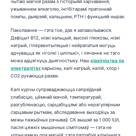
чытаю магній разам з гісторыяй харчавання,
Frysk
ужываннем алкаголю, інгібітарамі пратоннай
Esperanto
помпы, дыярэяй, кальцыем, PTH і функцыяй нырак.
Татар теле
Паколванне — гэта тое, дзе я запавольваюся.
Кыргызча
Дэфіцыт B12, нізкі кальцый, высокі глюкозы, нізкі
натрый, гіпервентыляцыя і нейрапатыя могуць
ئۇيغۇرچە
адчувацца як «іголкі і шпількі», і лячэнне не таго
Cebuano
можа адцягнуць дыягностыку. Наш
кіраўніцтва па
Basa Jawa
электралітах
карысны, калі натрый, калій, хлор і
CO2 рухаюцца разам.
ພາສາລາວ
Монгол
Калі курчы суправаджаюцца сапраўднай
Afrikaans
слабасцю, цёмнай мачой, тэмпературай,
разгубленасцю, сэрцабіццямі або нерэгулярным
العربية المغربية
сэрцавым рытмам, абследаванне выходзіць за
Occitan
межы пажыўных рэчываў. CK вышэй за 1 000 IU/L
Gàidhlig
пасля цяжкіх мышачных сімптомаў — гэта не
«прыцемка» пра магній; гэта патрабуе клінічнага