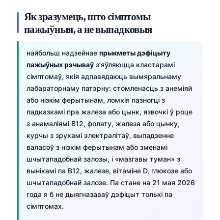
Як зразумець, што сімптомы
пажыўныя, а не выпадковыя
найбольш надзейнае
прыкметы дэфіцыту
пажыўных рэчываў
з’яўляюцца кластарамі
сімптомаў, якія адпавядаюць вымяральнаму
лабараторнаму патэрну: стомленасць з анеміяй
або нізкім ферытынам, ломкія пазногці з
падказкамі пра жалеза або цынк, язвочкі ў роце
з анамаліямі B12, фолату, жалеза або цынку,
курчы з зрухамі электралітаў, выпадзенне
валасоў з нізкім ферытынам або зменамі
шчытападобнай залозы, і «мазгавы туман» з
вынікамі па B12, жалезе, вітаміне D, глюкозе або
шчытападобнай залозе. Па стане на 21 мая 2026
года я б не дыягназаваў дэфіцыт толькі па
сімптомах.