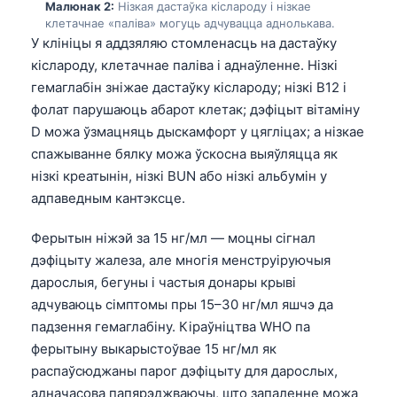
Малюнак 2:
Нізкая дастаўка кіслароду і нізкае
клетачнае «паліва» могуць адчувацца аднолькава.
У клініцы я аддзяляю стомленасць на дастаўку
кіслароду, клетачнае паліва і аднаўленне. Нізкі
гемаглабін зніжае дастаўку кіслароду; нізкі B12 і
фолат парушаюць абарот клетак; дэфіцыт вітаміну
D можа ўзмацняць дыскамфорт у цягліцах; а нізкае
спажыванне бялку можа ўскосна выяўляцца як
нізкі креатынін, нізкі BUN або нізкі альбумін у
адпаведным кантэксце.
Ферытын ніжэй за 15 нг/мл — моцны сігнал
дэфіцыту жалеза, але многія менструіруючыя
дарослыя, бегуны і частыя донары крыві
адчуваюць сімптомы пры 15–30 нг/мл яшчэ да
падзення гемаглабіну. Кіраўніцтва WHO па
ферытыну выкарыстоўвае 15 нг/мл як
распаўсюджаны парог дэфіцыту для дарослых,
адначасова папярэджваючы, што запаленне можа