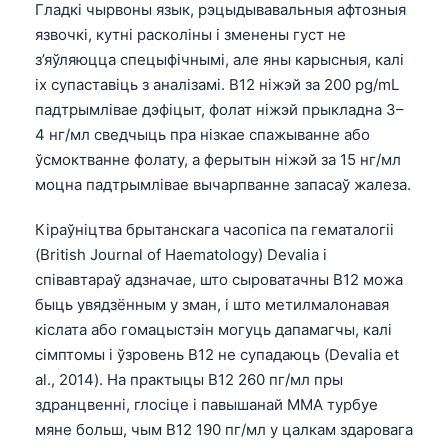
Гладкі чырвоны язык, рэцыдывавальныя афтозныя
язвочкі, кутні расколіны і зменены густ не
з’яўляюцца спецыфічнымі, але яны карысныя, калі
іх супаставіць з аналізамі. B12 ніжэй за 200 pg/mL
падтрымлівае дэфіцыт, фолат ніжэй прыкладна 3–
4 нг/мл сведчыць пра нізкае спажыванне або
ўсмоктванне фолату, а ферытын ніжэй за 15 нг/мл
моцна падтрымлівае вычарпванне запасаў жалеза.
Кіраўніцтва брытанскага часопіса па гематалогіі
(British Journal of Haematology) Devalia і
співавтараў адзначае, што сыроватачны B12 можа
быць увядзённым у зман, і што метилмалонавая
кіслата або гомацыстэін могуць дапамагчы, калі
сімптомы і ўзровень B12 не супадаюць (Devalia et
al., 2014). На практыцы B12 260 пг/мл пры
здранцвенні, глосіце і павышанай MMA турбуе
мяне больш, чым B12 190 пг/мл у цалкам здаровага