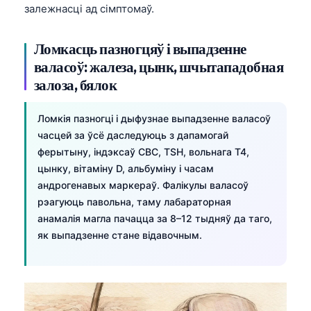
залежнасці ад сімптомаў.
Ломкасць пазногцяў і выпадзенне
валасоў: жалеза, цынк, шчытападобная
залоза, бялок
Ломкія пазногці і дыфузнае выпадзенне валасоў
часцей за ўсё даследуюць з дапамогай
ферытыну, індэксаў CBC, TSH, вольнага T4,
цынку, вітаміну D, альбуміну і часам
андрогенавых маркераў. Фалікулы валасоў
рэагуюць павольна, таму лабараторная
анамалія магла пачацца за 8–12 тыдняў да таго,
як выпадзенне стане відавочным.