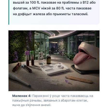
вышэй за 100 fL паказвае на праблемы з B12 або
фолатам, а MCV ніжэй за 80 fL часта паказвае
на дэфіцыт жалеза або прыкметы таласеміі.
Малюнак 4:
Паражэнні ў роце часта паказваюць на
пажыўныя рэчывы, звязаныя з абаротам клетак,
яшчэ да з’яўлення анеміі.