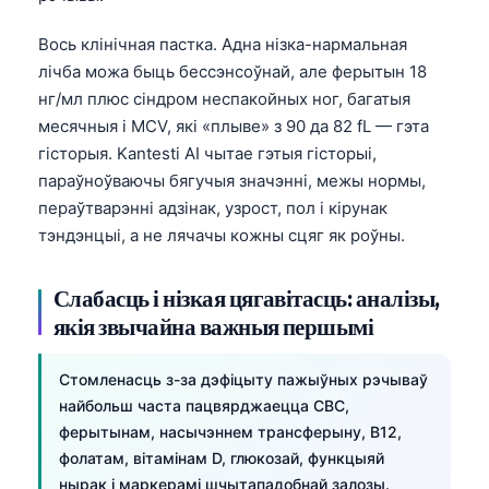
Вось клінічная пастка. Адна нізка-нармальная
лічба можа быць бессэнсоўнай, але ферытын 18
нг/мл плюс сіндром неспакойных ног, багатыя
месячныя і MCV, які «плыве» з 90 да 82 fL — гэта
гісторыя. Kantesti AI чытае гэтыя гісторыі,
параўноўваючы бягучыя значэнні, межы нормы,
пераўтварэнні адзінак, узрост, пол і кірунак
тэндэнцыі, а не лячачы кожны сцяг як роўны.
Слабасць і нізкая цягавітасць: аналізы,
якія звычайна важныя першымі
Стомленасць з-за дэфіцыту пажыўных рэчываў
найбольш часта пацвярджаецца CBC,
ферытынам, насычэннем трансферыну, B12,
фолатам, вітамінам D, глюкозай, функцыяй
нырак і маркерамі шчытападобнай залозы.