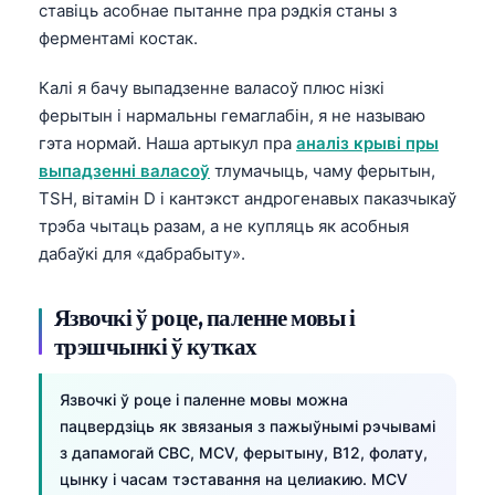
ставіць асобнае пытанне пра рэдкія станы з
ферментамі костак.
Калі я бачу выпадзенне валасоў плюс нізкі
ферытын і нармальны гемаглабін, я не называю
гэта нормай. Наша артыкул пра
аналіз крыві пры
выпадзенні валасоў
тлумачыць, чаму ферытын,
TSH, вітамін D і кантэкст андрогенавых паказчыкаў
трэба чытаць разам, а не купляць як асобныя
дабаўкі для «дабрабыту».
Язвочкі ў роце, паленне мовы і
трэшчынкі ў кутках
Язвочкі ў роце і паленне мовы можна
пацвердзіць як звязаныя з пажыўнымі рэчывамі
з дапамогай CBC, MCV, ферытыну, B12, фолату,
цынку і часам тэставання на целиакию. MCV