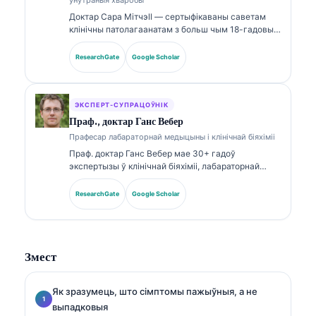
Доктар Сара Мітчэll — сертыфікаваны саветам
клінічны патолагаанатам з больш чым 18-гадовым
досведам у лабараторнай медыцыне і
дыягнастычным аналізе. Яна мае
ResearchGate
Google Scholar
спецыялізаваныя сертыфікаты па клінічнай біяхіміі
і шырока публікавалася па панэлях біямаркераў і
лабараторным аналізе ў клінічнай практыцы.
ЭКСПЕРТ-СУПРАЦОЎНІК
Праф., доктар Ганс Вебер
Прафесар лабараторнай медыцыны і клінічнай біяхіміі
Праф. доктар Ганс Вебер мае 30+ гадоў
экспертызы ў клінічнай біяхіміі, лабараторнай
медыцыне і даследаваннях біямаркераў. Былы
прэзідэнт Нямецкага таварыства клінічнай хіміі,
ResearchGate
Google Scholar
ён спецыялізуецца на аналізе дыягнастычных
панэляў, стандартызацыі біямаркераў і
лабараторнай медыцыне з дапамогай ІІ.
Змест
Як зразумець, што сімптомы пажыўныя, а не
выпадковыя