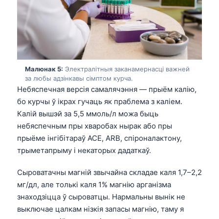
Малюнак 5:
Электралітныя заканамернасці важней
за любы адзінкавы сімптом курча.
Небяспечная версія самалячэння — прыём калію,
бо курчы ў ікрах гучаць як праблема з каліем.
Калій вышэй за 5,5 ммоль/л можа быць
небяспечным пры хваробах нырак або пры
прыёме інгібітараў ACE, ARB, спіроналактону,
трыметапрыму і некаторых дадаткаў.
Сыроватачны магній звычайна складае каля 1,7–2,2
мг/дл, але толькі каля 1% магнію арганізма
знаходзіцца ў сыроватцы. Нармальны вынік не
Norsk bokmål
выключае цалкам нізкія запасы магнію, таму я
Ślōnskŏ gŏdka