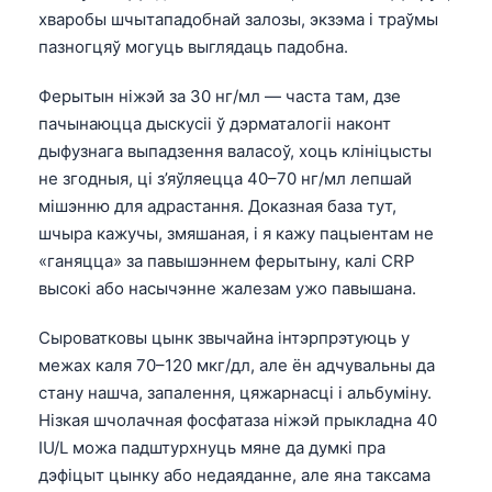
хваробы шчытападобнай залозы, экзэма і траўмы
пазногцяў могуць выглядаць падобна.
Ферытын ніжэй за 30 нг/мл — часта там, дзе
пачынаюцца дыскусіі ў дэрматалогіі наконт
дыфузнага выпадзення валасоў, хоць клініцысты
не згодныя, ці з’яўляецца 40–70 нг/мл лепшай
мішэнню для адрастання. Доказная база тут,
шчыра кажучы, змяшаная, і я кажу пацыентам не
«ганяцца» за павышэннем ферытыну, калі CRP
высокі або насычэнне жалезам ужо павышана.
Сыроватковы цынк звычайна інтэрпрэтуюць у
межах каля 70–120 мкг/дл, але ён адчувальны да
стану нашча, запалення, цяжарнасці і альбуміну.
Нізкая шчолачная фосфатаза ніжэй прыкладна 40
IU/L можа падштурхнуць мяне да думкі пра
дэфіцыт цынку або недаяданне, але яна таксама