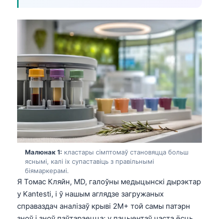
Малюнак 1:
кластары сімптомаў становяцца больш
яснымі, калі іх супаставіць з правільнымі
біямаркерамі.
Я Томас Кляйн, MD, галоўны медыцынскі дырэктар
у Kantesti, і ў нашым аглядзе загружаных
справаздач аналізаў крыві 2M+ той самы патэрн
зноў і зноў паўтараецца: у пацыентаў часта ёсць