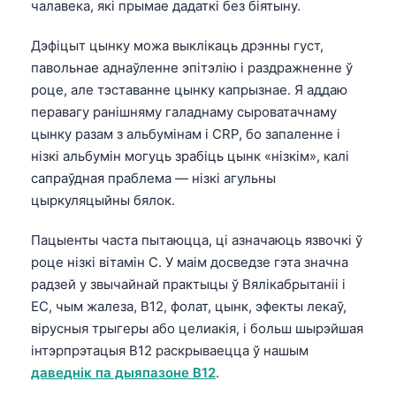
чалавека, які прымае дадаткі без біятыну.
Дэфіцыт цынку можа выклікаць дрэнны густ,
павольнае аднаўленне эпітэлію і раздражненне ў
роце, але тэставанне цынку капрызнае. Я аддаю
перавагу ранішняму галаднаму сыроватачнаму
цынку разам з альбумінам і CRP, бо запаленне і
нізкі альбумін могуць зрабіць цынк «нізкім», калі
сапраўдная праблема — нізкі агульны
цыркуляцыйны бялок.
Пацыенты часта пытаюцца, ці азначаюць язвочкі ў
роце нізкі вітамін C. У маім досведзе гэта значна
радзей у звычайнай практыцы ў Вялікабрытаніі і
ЕС, чым жалеза, B12, фолат, цынк, эфекты лекаў,
вірусныя трыгеры або целиакія, і больш шырэйшая
інтэрпрэтацыя B12 раскрываецца ў нашым
даведнік па дыяпазоне B12
.