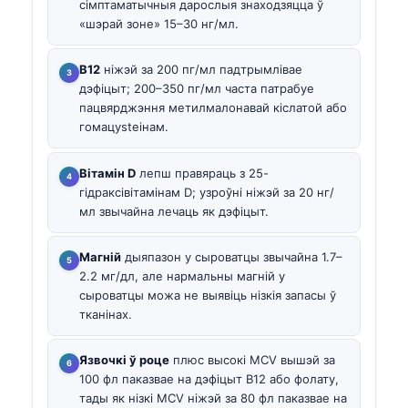
сімптаматычныя дарослыя знаходзяцца ў
«шэрай зоне» 15–30 нг/мл.
В12
ніжэй за 200 пг/мл падтрымлівае
дэфіцыт; 200–350 пг/мл часта патрабуе
пацвярджэння метилмалонавай кіслатой або
гомацysteінам.
Вітамін D
лепш правяраць з 25-
гідраксівітамінам D; узроўні ніжэй за 20 нг/
мл звычайна лечаць як дэфіцыт.
Магній
дыяпазон у сыроватцы звычайна 1.7–
2.2 мг/дл, але нармальны магній у
сыроватцы можа не выявіць нізкія запасы ў
тканінах.
Язвочкі ў роце
плюс высокі MCV вышэй за
100 фл паказвае на дэфіцыт B12 або фолату,
тады як нізкі MCV ніжэй за 80 фл паказвае на