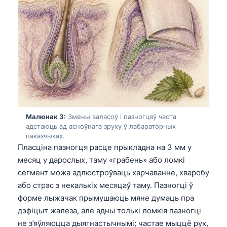
Малюнак 3:
Змены валасоў і пазногцяў часта
адстаюць ад асноўнага зруху ў лабараторных
паказчыках.
Пласціна пазногця расце прыкладна на 3 мм у
месяц у дарослых, таму «грабень» або ломкі
сегмент можа адлюстроўваць харчаванне, хваробу
або стрэс з некалькіх месяцаў таму. Пазногці ў
форме лыжачак прымушаюць мяне думаць пра
дэфіцыт жалеза, але адны толькі ломкія пазногці
не з’яўляюцца дыягнастычнымі; частае мыццё рук,