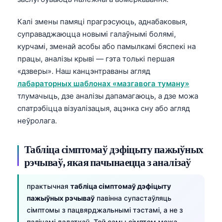
日本語
Калі змены памяці прагрэсуюць, аднабаковыя,
Eesti
суправаджаюцца новымі галаўнымі болямі,
Azərbaycan dili
курчамі, зменай асобы або памылкамі бяспекі на
Bosanski
працы, аналізы крыві — гэта толькі першая
Svenska
«дзверы». Наш канцэнтраваны агляд
лабараторных шаблонах «мазгавога туману»
Српски језик
тлумачыць, дзе аналізы дапамагаюць, а дзе можа
Íslenska
спатрэбіцца візуалізацыя, ацэнка сну або агляд
Հայերեն
неўролага.
Bahasa Indonesia
Табліца сімптомаў дэфіцыту пажыўных
हिन्दी
рэчываў, якая пачынаецца з аналізаў
Nederlands
Dansk
практычная
табліца сімптомаў дэфіцыту
пажыўных рэчываў
павінна супастаўляць
Български
сімптомы з пацвярджальнымі тэстамі, а не з
فارسی
паліцамі дадаткаў. Той самы сімптом можа