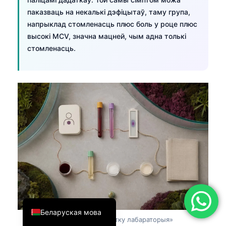
паказваць на некалькі дэфіцытаў, таму група,
简体中文
напрыклад стомленасць плюс боль у роце плюс
Română
высокі MCV, значна мацней, чым адна толькі
Türkçe
стомленасць.
Ελληνικά
Português
Español
Italiano
עִבְרִית
Français
العربية
Deutsch
English
Беларуская мова
Малюнак 7:
Табліца «спачатку лабараторыя»