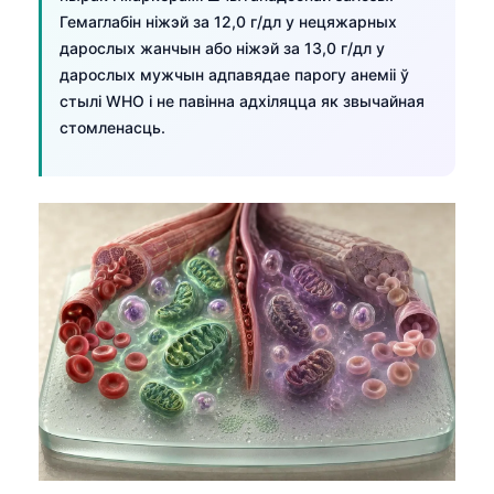
Гемаглабін ніжэй за 12,0 г/дл у нецяжарных
дарослых жанчын або ніжэй за 13,0 г/дл у
дарослых мужчын адпавядае парогу анеміі ў
стылі WHO і не павінна адхіляцца як звычайная
стомленасць.