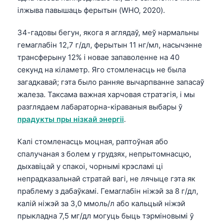
ілжыва павышаць ферытын (WHO, 2020).
34-гадовы бегун, якога я аглядаў, меў нармальны
гемаглабін 12,7 г/дл, ферытын 11 нг/мл, насычэнне
трансферыну 12% і новае запаволенне на 40
секунд на кіламетр. Яго стомленасць не была
загадкавай; гэта было ранняе вычарпванне запасаў
жалеза. Таксама важная харчовая стратэгія, і мы
разглядаем лабараторна-кіраваныя выбары ў
прадукты пры нізкай энергіі
.
Калі стомленасць моцная, раптоўная або
спалучаная з болем у грудзях, непрытомнасцю,
дыхавіцай у спакоі, чорнымі крэсламі ці
непрадказальнай стратай вагі, не лячыце гэта як
праблему з дабаўкамі. Гемаглабін ніжэй за 8 г/дл,
калій ніжэй за 3,0 ммоль/л або кальцый ніжэй
прыкладна 7,5 мг/дл могуць быць тэрміновымі ў