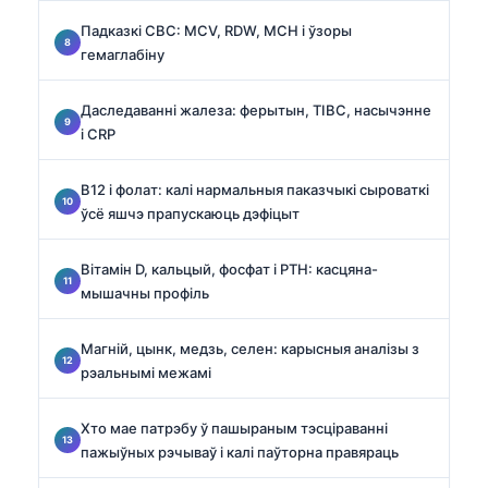
Падказкі CBC: MCV, RDW, MCH і ўзоры
гемаглабіну
Даследаванні жалеза: ферытын, TIBC, насычэнне
і CRP
B12 і фолат: калі нармальныя паказчыкі сыроваткі
ўсё яшчэ прапускаюць дэфіцыт
Вітамін D, кальцый, фосфат і PTH: касцяна-
мышачны профіль
Магній, цынк, медзь, селен: карысныя аналізы з
рэальнымі межамі
Хто мае патрэбу ў пашыраным тэсціраванні
пажыўных рэчываў і калі паўторна правяраць