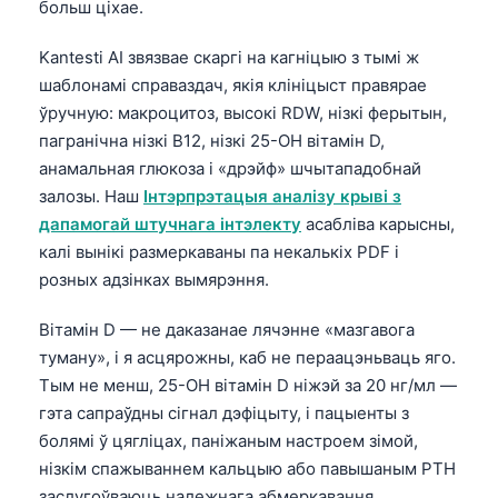
больш ціхае.
తెలుగు
Kantesti AI звязвае скаргі на кагніцыю з тымі ж
मराठी
шаблонамі справаздач, якія клініцыст правярае
اردو
ўручную: макроцитоз, высокі RDW, нізкі ферытын,
пагранічна нізкі B12, нізкі 25-OH вітамін D,
বাংলা
анамальная глюкоза і «дрэйф» шчытападобнай
Shqip
залозы. Наш
Інтэрпрэтацыя аналізу крыві з
Magyar
дапамогай штучнага інтэлекту
асабліва карысны,
калі вынікі размеркаваны па некалькіх PDF і
Slovenščina
розных адзінках вымярэння.
한국어
Polski
Вітамін D — не даказанае лячэнне «мазгавога
туману», і я асцярожны, каб не пераацэньваць яго.
Lietuvių kalba
Тым не менш, 25-OH вітамін D ніжэй за 20 нг/мл —
Русский
гэта сапраўдны сігнал дэфіцыту, і пацыенты з
ქართული
болямі ў цягліцах, паніжаным настроем зімой,
нізкім спажываннем кальцыю або павышаным PTH
Čeština
заслугоўваюць належнага абмеркавання.