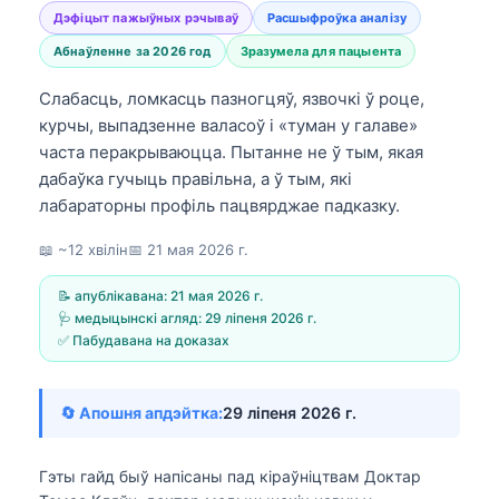
Дэфіцыт пажыўных рэчываў
Расшыфроўка аналізу
Абнаўленне за 2026 год
Зразумела для пацыента
Слабасць, ломкасць пазногцяў, язвочкі ў роце,
курчы, выпадзенне валасоў і «туман у галаве»
часта перакрываюцца. Пытанне не ў тым, якая
дабаўка гучыць правільна, а ў тым, які
лабараторны профіль пацвярджае падказку.
📖 ~12 хвілін
📅
21 мая 2026 г.
📝 апублікавана:
21 мая 2026 г.
🩺 медыцынскі агляд:
29 ліпеня 2026 г.
✅ Пабудавана на доказах
🔄 Апошня апдэйтка:
29 ліпеня 2026 г.
Гэты гайд быў напісаны пад кіраўніцтвам
Доктар