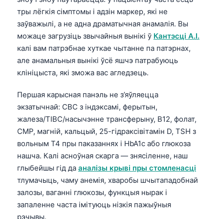
тры лёгкія сімптомы і адзін маркер, які не
заўважылі, а не адна драматычная анамалія. Вы
можаце загрузіць звычайныя вынікі ў
Кантэсці А.І.
калі вам патрэбнае хуткае чытанне па патэрнах,
але анамальныя вынікі ўсё яшчэ патрабуюць
клініцыста, які зможа вас агледзець.
Першая карысная панэль не з’яўляецца
экзатычнай: CBC з індэксамі, ферытын,
жалеза/TIBC/насычэнне трансферыну, B12, фолат,
CMP, магній, кальцый, 25-гідраксівітамін D, TSH з
вольным T4 пры паказаннях і HbA1c або глюкоза
нашча. Калі асноўная скарга — знясіленне, наш
глыбейшы гід да
аналізы крыві пры стомленасці
тлумачыць, чаму анемія, хваробы шчытападобнай
залозы, ваганні глюкозы, функцыя нырак і
запаленне часта імітуюць нізкія пажыўныя
рэчывы.