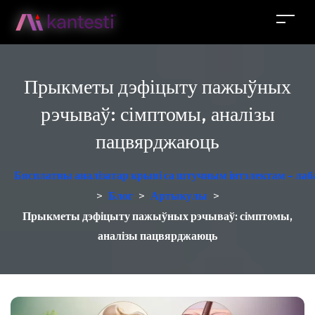
Прыкметы дэфіцыту пажыўных
рэчываў: сімптомы, аналізы
пацвярджаюць
Бясплатны аналізатар крыві са штучным інтэлектам - лаб
>
Блог
>
Артыкулы
>
Прыкметы дэфіцыту пажыўных рэчываў: сімптомы,
аналізы пацвярджаюць