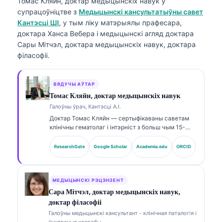
Томас Кляйн, доктар медыцынскіх навук
у
супрацоўніцтве з
Медыцынскі кансультатыўны савет
Кантэсці ШІ
, у тым ліку матэрыялы прафесара,
доктара Ханса Вебера і медыцынскі агляд доктара
Сары Мітчэл, доктара медыцынскіх навук, доктара
філасофіі.
ВЯДУЧЫ АЎТАР
Томас Кляйн, доктар медыцынскіх навук
Галоўны ўрач, Кантэсці А.І.
Доктар Томас Кляйн — сертыфікаваны саветам
клінічны гематолаг і інтэрніст з больш чым 15-
гадовым досвідом у лабараторнай медицині та
клінічным аналізе з використанням ШІ. Як галоўны
ResearchGate
Google Scholar
Academia.edu
ORCID
медыцынскі дырэктар у Kantesti AI, ён
забяспечвае клінічны нагляд за медыцынскай
дакладнасцю запатэнтаванаї нейроннай сеткі.
Доктар Кляйн шырока публікуецца па
МЕДЫЦЫНСКІ РЭЦЭНЗЕНТ
інтэрпрэтацыі біямаркераў і лабараторнай
Сара Мітчэл, доктар медыцынскіх навук,
дыягностыцы па тэмах лабараторнай медыцыны.
доктар філасофіі
Галоўны медыцынскі кансультант - клінічная паталогія і
ўнутраныя хваробы