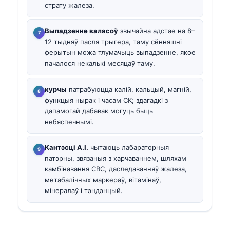
страту жалеза.
Выпадзенне валасоў
звычайна адстае на 8–
12 тыдняў пасля трыгера, таму сённяшні
ферытын можа тлумачыць выпадзенне, якое
пачалося некалькі месяцаў таму.
курчы
патрабуюцца калій, кальцый, магній,
функцыя нырак і часам CK; здагадкі з
дапамогай дабавак могуць быць
небяспечнымі.
Кантэсці А.І.
чытаюць лабараторныя
патэрны, звязаныя з харчаваннем, шляхам
камбінавання CBC, даследаванняў жалеза,
метабалічных маркераў, вітамінаў,
мінералаў і тэндэнцый.