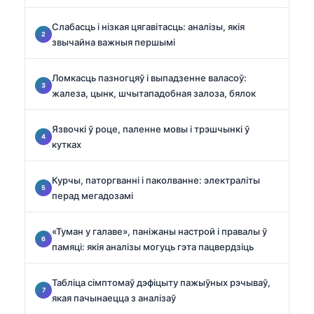
Слабасць і нізкая цягавітасць: аналізы, якія
звычайна важныя першымі
Ломкасць пазногцяў і выпадзенне валасоў:
жалеза, цынк, шчытападобная залоза, бялок
Язвочкі ў роце, паленне мовы і трэшчынкі ў
кутках
Курчы, паторгванні і паколванне: электраліты
перад мегадозамі
«Туман у галаве», паніжаны настрой і правалы ў
памяці: якія аналізы могуць гэта пацвердзіць
Табліца сімптомаў дэфіцыту пажыўных рэчываў,
якая пачынаецца з аналізаў