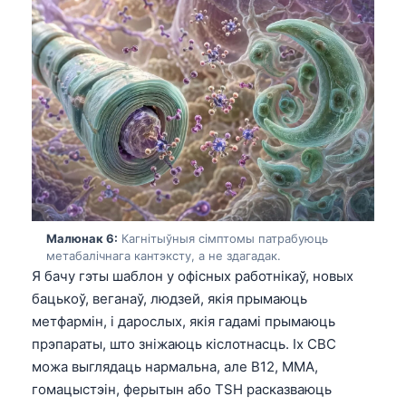
O‘zbekcha
Українська
አማርኛ
Kiswahili
ភាសាខ្មែរ
ဗမာစာ
ไทย
Tagalog
Малюнак 6:
Кагнітыўныя сімптомы патрабуюць
Tiếng Việt
метабалічнага кантэксту, а не здагадак.
Я бачу гэты шаблон у офісных работнікаў, новых
Bahasa Melayu
бацькоў, веганаў, людзей, якія прымаюць
മലയാളം
метфармін, і дарослых, якія гадамі прымаюць
ಕನ್ನಡ
прэпараты, што зніжаюць кіслотнасць. Іх CBC
можа выглядаць нармальна, але B12, MMA,
ગુજરાતી
гомацыстэін, ферытын або TSH расказваюць
தமிழ்