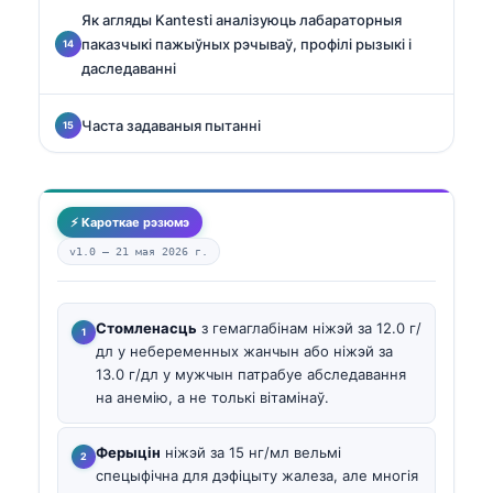
Як агляды Kantesti аналізуюць лабараторныя
паказчыкі пажыўных рэчываў, профілі рызыкі і
даследаванні
Часта задаваныя пытанні
⚡ Кароткае рэзюмэ
v1.0 —
21 мая 2026 г.
Стомленасць
з гемаглабінам ніжэй за 12.0 г/
дл у небеременных жанчын або ніжэй за
13.0 г/дл у мужчын патрабуе абследавання
на анемію, а не толькі вітамінаў.
Ферыцін
ніжэй за 15 нг/мл вельмі
спецыфічна для дэфіцыту жалеза, але многія