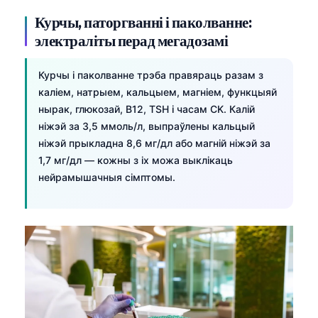
Курчы, паторгванні і паколванне:
электраліты перад мегадозамі
Курчы і паколванне трэба правяраць разам з
каліем, натрыем, кальцыем, магніем, функцыяй
нырак, глюкозай, B12, TSH і часам CK. Калій
ніжэй за 3,5 ммоль/л, выпраўлены кальцый
ніжэй прыкладна 8,6 мг/дл або магній ніжэй за
1,7 мг/дл — кожны з іх можа выклікаць
нейрамышачныя сімптомы.