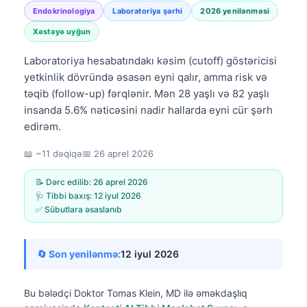
Endokrinologiya
Laboratoriya şərhi
2026 yenilənməsi
Xəstəyə uyğun
Laboratoriya hesabatındakı kəsim (cutoff) göstəricisi
yetkinlik dövründə əsasən eyni qalır, amma risk və
təqib (follow-up) fərqlənir. Mən 28 yaşlı və 82 yaşlı
insanda 5.6% nəticəsini nadir hallarda eyni cür şərh
edirəm.
📖 ~11 dəqiqə
📅
26 aprel 2026
📝 Dərc edilib:
26 aprel 2026
🩺 Tibbi baxış:
12 iyul 2026
✅ Sübutlara əsaslanıb
🔄 Son yenilənmə:
12 iyul 2026
Bu bələdçi
Doktor Tomas Klein, MD
ilə əməkdaşlıq