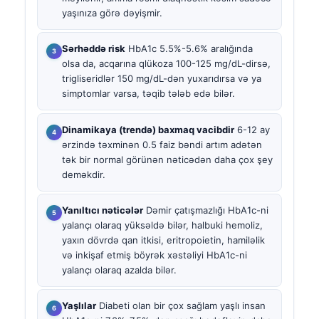
yaşınıza görə dəyişmir.
Sərhəddə risk
HbA1c 5.5%-5.6% aralığında
olsa da, acqarına qlükoza 100-125 mg/dL-dirsə,
trigliseridlər 150 mg/dL-dən yuxarıdırsa və ya
simptomlar varsa, təqib tələb edə bilər.
Dinamikaya (trendə) baxmaq vacibdir
6-12 ay
ərzində təxminən 0.5 faiz bəndi artım adətən
tək bir normal görünən nəticədən daha çox şey
deməkdir.
Yanıltıcı nəticələr
Dəmir çatışmazlığı HbA1c-ni
yalançı olaraq yüksəldə bilər, halbuki hemoliz,
yaxın dövrdə qan itkisi, eritropoietin, hamiləlik
və inkişaf etmiş böyrək xəstəliyi HbA1c-ni
yalançı olaraq azalda bilər.
Yaşlılar
Diabeti olan bir çox sağlam yaşlı insan