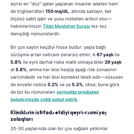
əyrisi ən “düz” qalan yaşlanan insanlar adətən həm
də trigliseridləri
150 mq/dL
, altında saxlayır, bel
ölçüsü sabit qalır və yuxu nisbətən ardıcıl olur—
həkimlərimizin
Tibbi Məsləhət Şurası
tez-tez
danışdığı nümunələrdir.
Bir çox saytın keçdiyi hissə budur: yaşla bağlı
sürüşmə artan nəticəni zərərsiz etmir. A
67 yaşlı
ilə
5.8%
ilə eyni dərhal riskə malik olmaya bilər
29 yaşlı
at
5.8%
, amma hər ikisi həqiqi aşağı risk zonasının
xaricindədir və hər ikisi kontekst tələb edir—xüsusən
də əvvəlki nəticə
5.2%
və ya
5.3%
, idisə; buna görə
də biz bu nümunələri
sərhəddə prediabet
bələdçimizdə ciddi qəbul edirik
.
Kliniklərin istifadə etdiyi qeyri-rəsmi yaş
zolaqları
20-30 yaşlarında olan bir çox sağlam yetkinlər