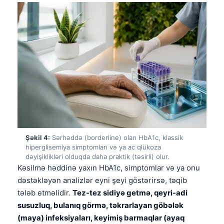
Şəkil 4:
Sərhəddə (borderline) olan HbA1c, klassik
hiperglisemiya simptomları və ya ac qlükoza
dəyişiklikləri olduqda daha praktik (təsirli) olur.
Kəsilmə həddinə yaxın HbA1c, simptomlar və ya onu
dəstəkləyən analizlər eyni şeyi göstərirsə, təqib
tələb etməlidir.
Tez-tez sidiyə getmə, qeyri-adi
susuzluq, bulanıq görmə, təkrarlayan göbələk
(maya) infeksiyaları, keyimiş barmaqlar (ayaq