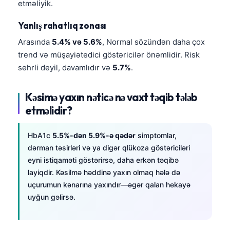
etməliyik.
Yanlış rahatlıq zonası
Arasında
5.4% və 5.6%
, Normal sözündən daha çox
trend və müşayiətedici göstəricilər önəmlidir. Risk
sehrli deyil, davamlıdır və
5.7%
.
Kəsimə yaxın nəticə nə vaxt təqib tələb
etməlidir?
HbA1c
5.5%-dən 5.9%-ə qədər
simptomlar,
dərman təsirləri və ya digər qlükoza göstəriciləri
eyni istiqaməti göstərirsə, daha erkən təqibə
layiqdir. Kəsilmə həddinə yaxın olmaq hələ də
uçurumun kənarına yaxındır—əgər qalan hekayə
uyğun gəlirsə.