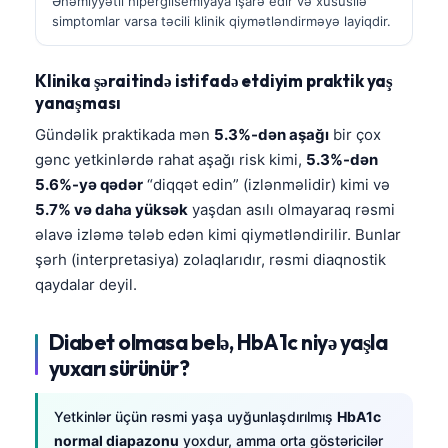
Əhəmiyyətli hiperglisemiyaya işarə edir və xüsusilə
simptomlar varsa təcili klinik qiymətləndirməyə layiqdir.
Klinika şəraitində istifadə etdiyim praktik yaş
yanaşması
Gündəlik praktikada mən
5.3%-dən aşağı
bir çox
gənc yetkinlərdə rahat aşağı risk kimi,
5.3%-dən
5.6%-yə qədər
“diqqət edin” (izlənməlidir) kimi və
5.7% və daha yüksək
yaşdan asılı olmayaraq rəsmi
əlavə izləmə tələb edən kimi qiymətləndirilir. Bunlar
şərh (interpretasiya) zolaqlarıdır, rəsmi diaqnostik
qaydalar deyil.
Diabet olmasa belə, HbA1c niyə yaşla
yuxarı sürünür?
Yetkinlər üçün rəsmi yaşa uyğunlaşdırılmış
HbA1c
normal diapazonu
yoxdur, amma orta göstəricilər