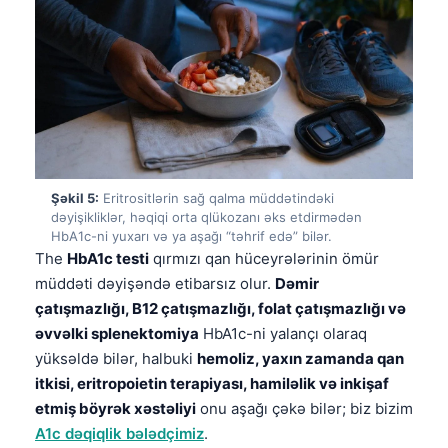
Şəkil 5:
Eritrositlərin sağ qalma müddətindəki
dəyişikliklər, həqiqi orta qlükozanı əks etdirmədən
HbA1c-ni yuxarı və ya aşağı “təhrif edə” bilər.
The
HbA1c testi
qırmızı qan hüceyrələrinin ömür
müddəti dəyişəndə etibarsız olur.
Dəmir
çatışmazlığı, B12 çatışmazlığı, folat çatışmazlığı və
əvvəlki splenektomiya
HbA1c-ni yalançı olaraq
yüksəldə bilər, halbuki
hemoliz, yaxın zamanda qan
itkisi, eritropoietin terapiyası, hamiləlik və inkişaf
etmiş böyrək xəstəliyi
onu aşağı çəkə bilər; biz bizim
A1c dəqiqlik bələdçimiz
.