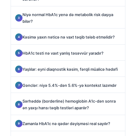
Niyə normal HbA1c yenə də metabolik risk daşıya
bilər?
Kəsimə yaxın nəticə nə vaxt təqib tələb etməlidir?
HbA1c testi nə vaxt yanlış təsəvvür yaradır?
Yaşlılar: eyni diaqnostik kəsim, fərqli müalicə hədəfi
Gənclər: niyə 5.4%-dən 5.6%-yə kontekst lazımdır
Sərhəddə (borderline) hemoglobin A1c-dən sonra
ən yaxşı hansı təqib testləri aparılır?
Zamanla HbA1c nə qədər dəyişməsi real sayılır?