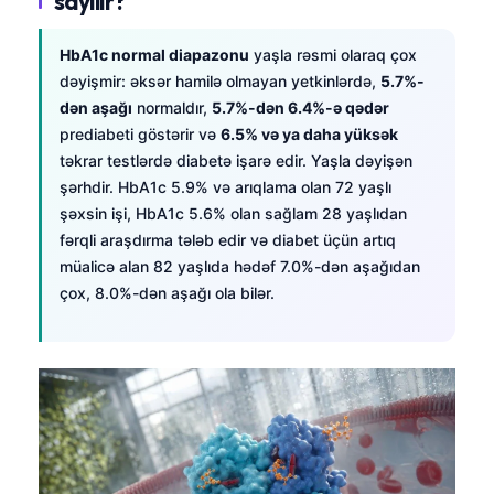
sayılır?
HbA1c normal diapazonu
yaşla rəsmi olaraq çox
dəyişmir: əksər hamilə olmayan yetkinlərdə,
5.7%-
dən aşağı
normaldır,
5.7%-dən 6.4%-ə qədər
prediabeti göstərir və
6.5% və ya daha yüksək
təkrar testlərdə diabetə işarə edir. Yaşla dəyişən
şərhdir. HbA1c 5.9% və arıqlama olan 72 yaşlı
şəxsin işi, HbA1c 5.6% olan sağlam 28 yaşlıdan
fərqli araşdırma tələb edir və diabet üçün artıq
müalicə alan 82 yaşlıda hədəf 7.0%-dən aşağıdan
çox, 8.0%-dən aşağı ola bilər.