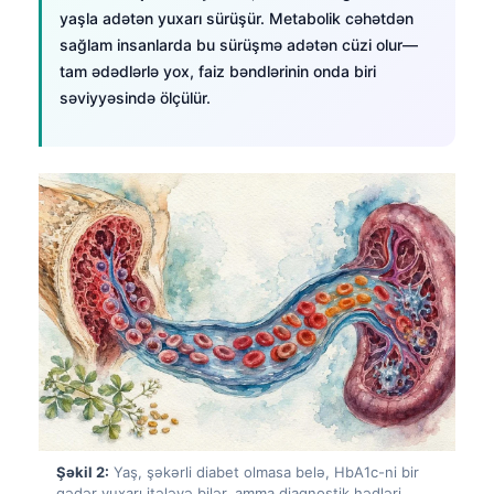
yaşla adətən yuxarı sürüşür. Metabolik cəhətdən
sağlam insanlarda bu sürüşmə adətən cüzi olur—
tam ədədlərlə yox, faiz bəndlərinin onda biri
səviyyəsində ölçülür.
Şəkil 2:
Yaş, şəkərli diabet olmasa belə, HbA1c-ni bir
qədər yuxarı itələyə bilər, amma diaqnostik hədləri