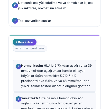
Nəticəniz çox yüksəkdirsə və ya demək olar ki, çox
yüksəkdirsə, növbəti nə etməli?
Tez-tez verilən suallar
⚡ Qısa Xülasə
v1.0 —
26 aprel 2026
Normal kəsim
HbA1c 5.7%-dən aşağı və ya 39
mmol/mol-dən aşağı əksər hamilə olmayan
böyüklər üçün normaldır; 5.7%-6.4%
prediabetdir və 6.5% və ya 48 mmol/mol-dən
yuxarı təkrar testdə diabet olduğunu göstərir.
Yaş effekti
Orta hesabla hemoglobin A1c
yaşlanma ilə faizin onda biri qədər yuxarı
meyllənir, amma rəsmi diaqnostik kəsim sadəcə