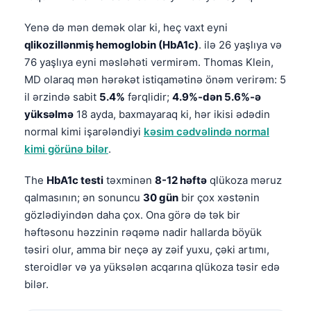
Yenə də mən demək olar ki, heç vaxt eyni
qlikozillənmiş hemoglobin (HbA1c)
. ilə 26 yaşlıya və
76 yaşlıya eyni məsləhəti vermirəm. Thomas Klein,
MD olaraq mən hərəkət istiqamətinə önəm verirəm: 5
il ərzində sabit
5.4%
fərqlidir;
4.9%-dən 5.6%-ə
yüksəlmə
18 ayda, baxmayaraq ki, hər ikisi ədədin
normal kimi işarələndiyi
kəsim cədvəlində normal
kimi görünə bilər
.
The
HbA1c testi
təxminən
8-12 həftə
qlükoza məruz
qalmasının; ən sonuncu
30 gün
bir çox xəstənin
gözlədiyindən daha çox. Ona görə də tək bir
həftəsonu həzzinin rəqəmə nadir hallarda böyük
təsiri olur, amma bir neçə ay zəif yuxu, çəki artımı,
steroidlər və ya yüksələn acqarına qlükoza təsir edə
bilər.