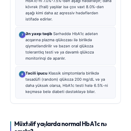
HbA1c-ni 7.0%-7.5%-dən aşağı hədəfləyir; daha
kövrək (frail) yaşlılar isə çox vaxt 8.0%-dən
aşağı kimi daha az aqressiv hədəflərdən
istifadə edirlər.
Ən yaxşı təqib
Sərhəddə HbA1c adətən
acqarına plazma qlükozası ilə birlikdə
qiymətləndirilir və bəzən oral qlükoza
tolerantlıq testi və ya davamlı qlükoza
monitorinqi də aparılır.
Təcili ipucu
Klassik simptomlarla birlikdə
təsadüfi (random) qlükoza 200 mg/dL və ya
daha yüksək olarsa, HbA1c testi hələ 6.5%-ni
keçməsə belə diabeti dəstəkləyə bilər.
Müxtəlif yaşlarda normal HbA1c nə