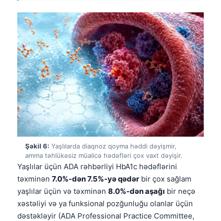
Gàidhlig
Euskara
Македонски јазик
Latviešu valoda
Galego
অসমীয়া
සිංහල
سنڌي
پښتو
Şəkil 6:
Yaşlılarda diaqnoz qoyma həddi dəyişmir,
amma təhlükəsiz müalicə hədəfləri çox vaxt dəyişir.
Slovenčina
Yaşlılar üçün ADA rəhbərliyi HbA1c hədəflərini
təxminən
7.0%-dən 7.5%-yə qədər
bir çox sağlam
Hrvatski
yaşlılar üçün və təxminən
8.0%-dən aşağı
bir neçə
Suomi
xəstəliyi və ya funksional pozğunluğu olanlar üçün
Қазақ тілі
dəstəkləyir (ADA Professional Practice Committee,