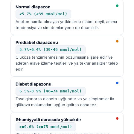
Normal diapazon
<5.7% (<39 mmol/mol)
Adətən hamilə olmayan yetkinlərdə diabet deyil, amma
tendensiya və simptomlar yenə də önəmlidir.
Prediabet diapazonu
5.7%-6.4% (39-46 mmol/mol)
Qlükoza tənzimlənməsinin pozulmasına işarə edir və
adətən əlavə izləmə testləri və ya təkrar analizlər tələb
edir.
Diabet diapazonu
6.5%-8.9% (48–74 mmol/mol)
Təsdiqlənərsə diabetə uyğundur və ya simptomlar ilə
qlükoza məlumatları uyğun gəlirsə daha tez.
Əhəmiyyətli dərəcədə yüksəkdir
>=9.0% (>=75 mmol/mol)