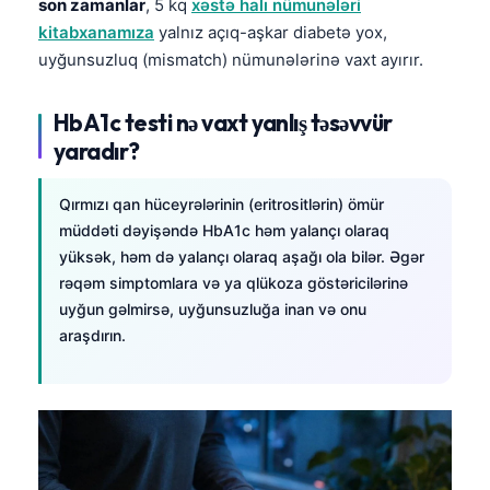
son zamanlar
, 5 kq
xəstə halı nümunələri
kitabxanamıza
yalnız açıq-aşkar diabetə yox,
uyğunsuzluq (mismatch) nümunələrinə vaxt ayırır.
HbA1c testi nə vaxt yanlış təsəvvür
yaradır?
Qırmızı qan hüceyrələrinin (eritrositlərin) ömür
müddəti dəyişəndə HbA1c həm yalançı olaraq
yüksək, həm də yalançı olaraq aşağı ola bilər. Əgər
rəqəm simptomlara və ya qlükoza göstəricilərinə
uyğun gəlmirsə, uyğunsuzluğa inan və onu
araşdırın.