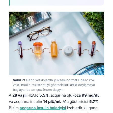
Čeština
日本語
Eesti
Bosanski
Svenska
Српски језик
Íslenska
Հայերեն
Bahasa Indonesia
हिन्दी
Şəkil 7:
Gənc yetkinlərdə yüksək-normal HbA1c çox
vaxt insulin rezistentliyi göstəriciləri artıq dəyişməyə
Nederlands
başlayanda ən çox önəm daşıyır.
Dansk
A
28 yaşlı
HbA1c
5.5%
, acqarına qlükoza
99 mq/dL
,
və acqarına insulin
14 µIU/mL
A1c göstəricisi
5.7%
.
Български
Bizim
acqarına insulin bələdçisi
izah edir ki, gənc
فارسی