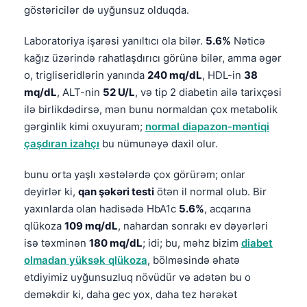
göstəricilər də uyğunsuz olduqda.
Laboratoriya işarəsi yanıltıcı ola bilər.
5.6%
Nəticə
kağız üzərində rahatlaşdırıcı görünə bilər, amma əgər
o, trigliseridlərin yanında
240 mq/dL
, HDL-in
38
mq/dL
, ALT-nin
52 U/L
, və tip 2 diabetin ailə tarixçəsi
ilə birlikdədirsə, mən bunu normaldan çox metabolik
gərginlik kimi oxuyuram;
normal diapazon-məntiqi
çaşdıran izahçı
bu nümunəyə daxil olur.
bunu orta yaşlı xəstələrdə çox görürəm; onlar
deyirlər ki,
qan şəkəri testi
ötən il normal olub. Bir
yaxınlarda olan hadisədə HbA1c
5.6%
, acqarına
qlükoza
109 mq/dL
, nahardan sonrakı ev dəyərləri
isə təxminən
180 mq/dL
; idi; bu, məhz bizim
diabet
olmadan yüksək qlükoza
, bölməsində əhatə
etdiyimiz uyğunsuzluq növüdür və adətən bu o
deməkdir ki, daha gec yox, daha tez hərəkət