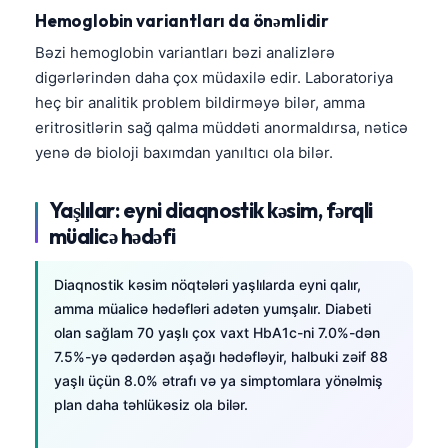
Hemoglobin variantları da önəmlidir
Frysk
Bəzi hemoglobin variantları bəzi analizlərə
Esperanto
digərlərindən daha çox müdaxilə edir. Laboratoriya
Беларуская мова
heç bir analitik problem bildirməyə bilər, amma
Татар теле
eritrositlərin sağ qalma müddəti anormaldırsa, nəticə
yenə də bioloji baxımdan yanıltıcı ola bilər.
Кыргызча
ئۇيغۇرچە
Yaşlılar: eyni diaqnostik kəsim, fərqli
Cebuano
müalicə hədəfi
Basa Jawa
ພາສາລາວ
Diaqnostik kəsim nöqtələri yaşlılarda eyni qalır,
amma müalicə hədəfləri adətən yumşalır. Diabeti
Монгол
olan sağlam 70 yaşlı çox vaxt HbA1c-ni 7.0%-dən
Afrikaans
7.5%-yə qədərdən aşağı hədəfləyir, halbuki zəif 88
yaşlı üçün 8.0% ətrafı və ya simptomlara yönəlmiş
العربية المغربية
plan daha təhlükəsiz ola bilər.
Occitan