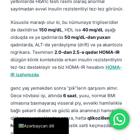
yetkinlərdə HbA1c testi rəsmi olaraq anormal
简体中文
sayılmadan əvvəl insulin rezistentliyi tez-tez görünür.
Română
Xüsusilə maraqlı olur ki, bu nümunəyə trigliseridlər
Türkçe
də daxildirsə
150 mq/dL
, HDL isə
40 mq/dL
aşağı
Ελληνικά
olduqda və ya qadınlarda
50 mq/dL-dən yuxarı
qadınlarda, ALT-də yerdəyişmə (drift) və ya akantozis
Português
nigrikans. Təxminən
2.0-dan 2.5-ə qədər HOMA-IR
Español
düzgün klinik kontekstdə erkən insulin rezistentliyini
Italiano
tez-tez dəstəkləyir və biz HOMA-IR hesabını
HOMA-
IR izahımızda
.
עִבְרִית
Français
gənc yaş yeməkdən sonra “pik”lərin qarşısını almır.
Gecə növbəsi işi, altında
6 saat
, yuxu, normal BMI
العربية
olmasına baxmayaraq visseral piy, əvvəlki hamiləliklə
Deutsch
bağlı şəkərli diabet və güclü ailə anamnezi hamısı
English
qlükozanı yeməklərdən sonra, hətta
qlikozillənmiş
hemoglobin (HbA1c)
diaqnostik xətti keçməzdən çox
Azərbaycan dili
əvvəl yüksəldə bilər.