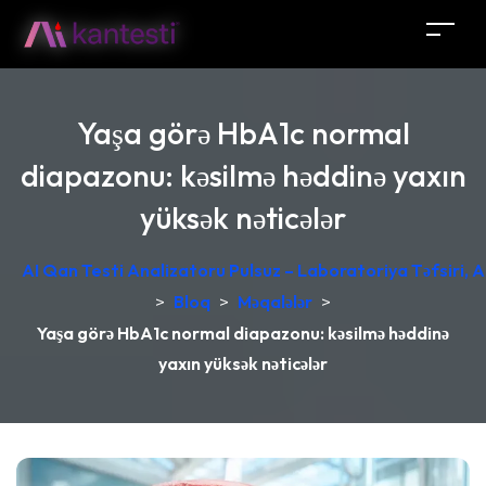
Yaşa görə HbA1c normal
diapazonu: kəsilmə həddinə yaxın
yüksək nəticələr
AI Qan Testi Analizatoru Pulsuz – Laboratoriya Təfsiri, A
>
Bloq
>
Məqalələr
>
Yaşa görə HbA1c normal diapazonu: kəsilmə həddinə
yaxın yüksək nəticələr