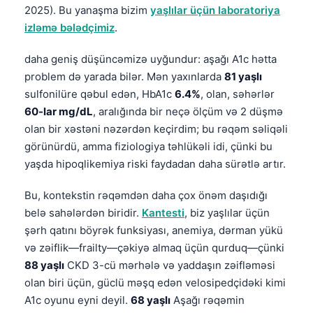
2025). Bu yanaşma bizim
yaşlılar üçün laboratoriya
Català
izləmə bələdçimiz
.
O‘zbekcha
Українська
daha geniş düşüncəmizə uyğundur: aşağı A1c hətta
problem də yarada bilər. Mən yaxınlarda
81 yaşlı
አማርኛ
sulfonilüre qəbul edən, HbA1c
6.4%
, olan, səhərlər
Kiswahili
60-lar mg/dL
, aralığında bir neçə ölçüm və 2 düşmə
ភាសាខ្មែរ
olan bir xəstəni nəzərdən keçirdim; bu rəqəm səliqəli
görünürdü, amma fiziologiya təhlükəli idi, çünki bu
ဗမာစာ
yaşda hipoqlikemiya riski faydadan daha sürətlə artır.
ไทย
Bu, kontekstin rəqəmdən daha çox önəm daşıdığı
Tagalog
belə sahələrdən biridir.
Kantesti
, biz yaşlılar üçün
Tiếng Việt
şərh qatını böyrək funksiyası, anemiya, dərman yükü
Bahasa Melayu
və zəiflik—frailty—çəkiyə almaq üçün qurduq—çünki
മലയാളം
88 yaşlı
CKD 3-cü mərhələ və yaddaşın zəifləməsi
olan biri üçün, güclü məşq edən velosipedçidəki kimi
ಕನ್ನಡ
A1c oyunu eyni deyil.
68 yaşlı
Aşağı rəqəmin
ગુજરાતી