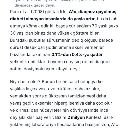
dəyişəcək qədər deyil.
Pani et al. (2008) göstərdi ki,
A1c, diaqnoz qoyulmuş
diabeti olmayan insanlarda da yaşla artır
, bu da izah
etməyə kömək edir ki, başqa cür sağlam 70 yaşlı şəxs
30 yaşlıdan bir az daha yüksək göstərə bilər.
Buradakı sübutlar sürüşmənin dəqiq ölçüsü barədə
dürüst desək qarışıqdır, amma əksər verilənlər
bazasında təxminən
0.1%-dən 0.4%-yə qədər
yetkinlik onillikləri boyunca dəyişir; rəsmi diaqnoz
xəttini dəyişmək üçün kifayət deyil.
Niyə belə olur? Bunun bir hissəsi biologiyadır:
yaşlılarda çox vaxt əzələ kütləsi daha az olur,
yeməkdən sonra qlükozanın təmizlənməsi daha
yavaş gedir, axşamlar hiperglisemiya daha çox olur
və qırmızı qan hüceyrələrinin dövriyyəsində incə
dəyişikliklər baş verir. Bizim
2 milyon
Kantesti üzrə
yüklənmiş laboratoriya hesabatlarına baxışımızda, A1c