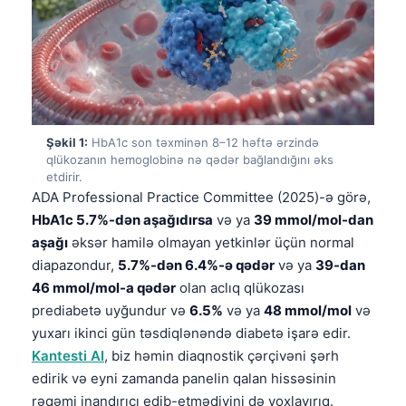
Şəkil 1:
HbA1c son təxminən 8–12 həftə ərzində
qlükozanın hemoglobinə nə qədər bağlandığını əks
etdirir.
ADA Professional Practice Committee (2025)-ə görə,
HbA1c 5.7%-dən aşağıdırsa
və ya
39 mmol/mol-dan
aşağı
əksər hamilə olmayan yetkinlər üçün normal
diapazondur,
5.7%-dən 6.4%-ə qədər
və ya
39-dan
46 mmol/mol-a qədər
olan aclıq qlükozası
prediabetə uyğundur və
6.5%
və ya
48 mmol/mol
və
yuxarı ikinci gün təsdiqlənəndə diabetə işarə edir.
Kantesti AI
, biz həmin diaqnostik çərçivəni şərh
edirik və eyni zamanda panelin qalan hissəsinin
rəqəmi inandırıcı edib-etmədiyini də yoxlayırıq.