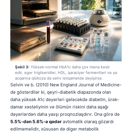
Şəkil 3:
Yüksək-normal HbA1c daha çox məna kəsb
edir, əgər trigliseridlər, HDL, qaraciyər fermentləri və ya
acqarına qlükoza da səhv istiqamətdə dəyişirsə.
Selvin və b. (2010) New England Journal of Medicine-
də göstərdilər ki, qeyri-diabetik diapazonda olan
daha yüksək A1c dəyərləri gələcəkdə diabetin, ürək-
damar xəstəliyinin və ölümün riskini daha aşağı
dəyərlərdən daha yaxşı proqnozlaşdırır. Ona görə də
5.5%-dən 5.6%-ə qədər
avtomatik olaraq gözardı
edilməməlidir, xüsusən də digər metabolik