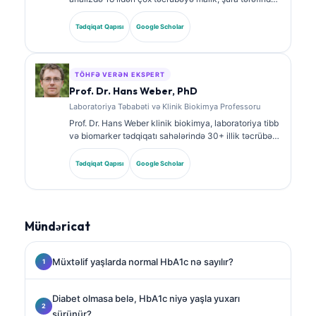
təsdiqlənmiş klinik patoloqdur. O, klinik kimya üzrə
ixtisas sertifikatlarına malikdir və klinik praktikada
Tədqiqat Qapısı
Google Scholar
biomarker panelləri və laborator analiz barədə geniş
şəkildə nəşrlər edib.
TÖHFƏ VERƏN EKSPERT
Prof. Dr. Hans Weber, PhD
Laboratoriya Təbabəti və Klinik Biokimya Professoru
Prof. Dr. Hans Weber klinik biokimya, laboratoriya tibb
və biomarker tədqiqatı sahələrində 30+ illik təcrübə
gətirir. Alman Klinik Kimya Cəmiyyətinin keçmiş
prezidenti olaraq o, diaqnostik panel analizi,
Tədqiqat Qapısı
Google Scholar
biomarkerlərin standartlaşdırılması və AI ilə
dəstəklənən laboratoriya tibb üzrə ixtisaslaşır.
Mündəricat
Müxtəlif yaşlarda normal HbA1c nə sayılır?
Diabet olmasa belə, HbA1c niyə yaşla yuxarı
sürünür?