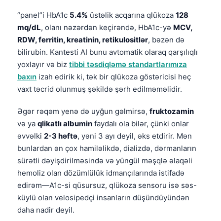
“panel”i HbA1c
5.4%
üstəlik acqarına qlükoza
128
mq/dL
, olanı nəzərdən keçirəndə, HbA1c-yə
MCV,
RDW, ferritin, kreatinin, retikulositlər
, bəzən də
bilirubin. Kantesti AI bunu avtomatik olaraq qarşılıqlı
yoxlayır və biz
tibbi təsdiqləmə standartlarımıza
baxın
izah edirik ki, tək bir qlükoza göstəricisi heç
vaxt təcrid olunmuş şəkildə şərh edilməməlidir.
Əgər rəqəm yenə də uyğun gəlmirsə,
fruktozamin
və ya
qlikatlı albumin
faydalı ola bilər, çünki onlar
əvvəlki
2-3 həftə
, yəni 3 ayı deyil, əks etdirir. Mən
bunlardan ən çox hamiləlikdə, dializdə, dərmanların
sürətli dəyişdirilməsində və yüngül məşqlə əlaqəli
hemoliz olan dözümlülük idmançılarında istifadə
edirəm—A1c-si qüsursuz, qlükoza sensoru isə səs-
küylü olan velosipedçi insanların düşündüyündən
Norsk bokmål
daha nadir deyil.
Ślōnskŏ gŏdka