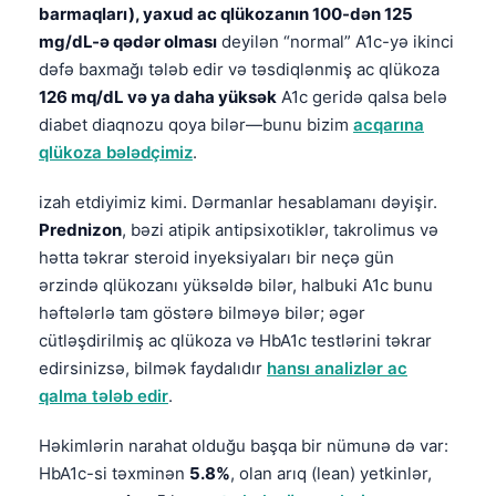
barmaqları), yaxud ac qlükozanın 100-dən 125
mg/dL-ə qədər olması
deyilən “normal” A1c-yə ikinci
dəfə baxmağı tələb edir və təsdiqlənmiş ac qlükoza
126 mq/dL və ya daha yüksək
A1c geridə qalsa belə
diabet diaqnozu qoya bilər—bunu bizim
acqarına
qlükoza bələdçimiz
.
izah etdiyimiz kimi. Dərmanlar hesablamanı dəyişir.
Prednizon
, bəzi atipik antipsixotiklər, takrolimus və
hətta təkrar steroid inyeksiyaları bir neçə gün
ərzində qlükozanı yüksəldə bilər, halbuki A1c bunu
həftələrlə tam göstərə bilməyə bilər; əgər
cütləşdirilmiş ac qlükoza və HbA1c testlərini təkrar
edirsinizsə, bilmək faydalıdır
hansı analizlər ac
qalma tələb edir
.
Həkimlərin narahat olduğu başqa bir nümunə də var:
HbA1c-si təxminən
5.8%
, olan arıq (lean) yetkinlər,