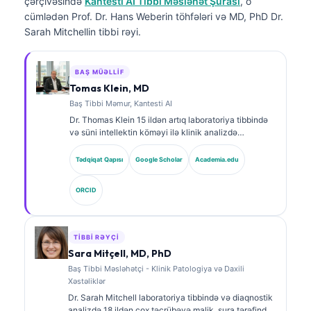
çərçivəsində
Kantesti AI Tibbi Məsləhət Şurası
, o
cümlədən Prof. Dr. Hans Weberin töhfələri və MD, PhD Dr.
Sarah Mitchellin tibbi rəyi.
BAŞ MÜƏLLIF
Tomas Klein, MD
Baş Tibbi Məmur, Kantesti AI
Dr. Thomas Klein 15 ildən artıq laboratoriya tibbində
və süni intellektin köməyi ilə klinik analizdə
təcrübəyə malik, sertifikatlı klinik hematoloq və
internistdir. Kantesti AI şirkətində Baş Tibb Direktoru
Tədqiqat Qapısı
Google Scholar
Academia.edu
kimi o, məxsusi neyron şəbəkənin tibbi dəqiqliyinə
dair klinik nəzarəti həyata keçirir. Dr. Klein
ORCID
biomarkerlərin şərhi və laboratoriya diaqnostikası
mövzularında laboratoriya tibbinə dair geniş şəkildə
nəşrlər edib.
TIBBI RƏYÇI
Sara Mitçell, MD, PhD
Baş Tibbi Məsləhətçi - Klinik Patologiya və Daxili
Xəstəliklər
Dr. Sarah Mitchell laboratoriya tibbində və diaqnostik
analizdə 18 ildən çox təcrübəyə malik, şura tərəfindən