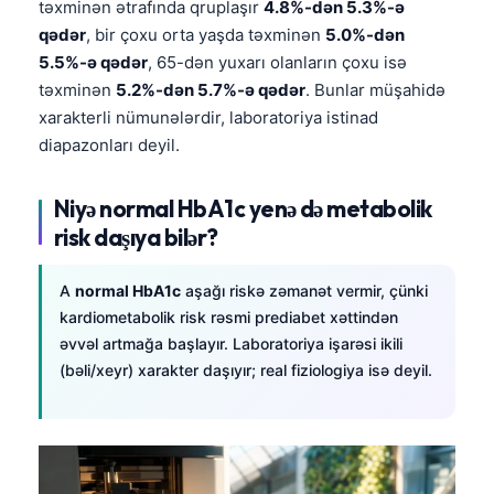
təxminən ətrafında qruplaşır
4.8%-dən 5.3%-ə
qədər
, bir çoxu orta yaşda təxminən
5.0%-dən
5.5%-ə qədər
, 65-dən yuxarı olanların çoxu isə
təxminən
5.2%-dən 5.7%-ə qədər
. Bunlar müşahidə
xarakterli nümunələrdir, laboratoriya istinad
diapazonları deyil.
Niyə normal HbA1c yenə də metabolik
risk daşıya bilər?
A
normal HbA1c
aşağı riskə zəmanət vermir, çünki
kardiometabolik risk rəsmi prediabet xəttindən
əvvəl artmağa başlayır. Laboratoriya işarəsi ikili
(bəli/xeyr) xarakter daşıyır; real fiziologiya isə deyil.