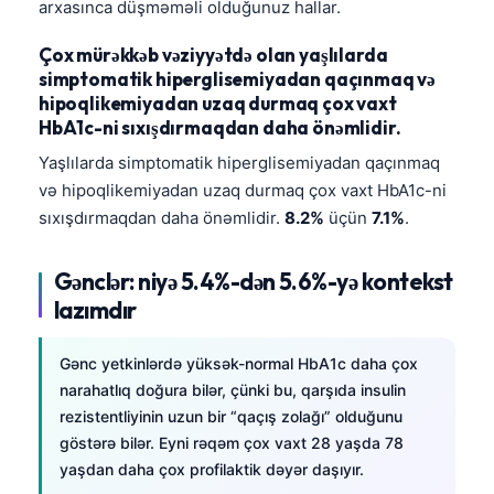
arxasınca düşməməli olduğunuz hallar.
தமிழ்
Çox mürəkkəb vəziyyətdə olan yaşlılarda
తెలుగు
simptomatik hiperglisemiyadan qaçınmaq və
hipoqlikemiyadan uzaq durmaq çox vaxt
मराठी
HbA1c-ni sıxışdırmaqdan daha önəmlidir.
اردو
Yaşlılarda simptomatik hiperglisemiyadan qaçınmaq
বাংলা
və hipoqlikemiyadan uzaq durmaq çox vaxt HbA1c-ni
Shqip
sıxışdırmaqdan daha önəmlidir.
8.2%
üçün
7.1%
.
Magyar
Gənclər: niyə 5.4%-dən 5.6%-yə kontekst
Slovenščina
lazımdır
한국어
Polski
Gənc yetkinlərdə yüksək-normal HbA1c daha çox
narahatlıq doğura bilər, çünki bu, qarşıda insulin
Lietuvių kalba
rezistentliyinin uzun bir “qaçış zolağı” olduğunu
Русский
göstərə bilər. Eyni rəqəm çox vaxt 28 yaşda 78
ქართული
yaşdan daha çox profilaktik dəyər daşıyır.