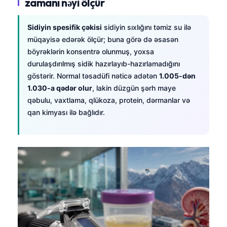
zamanı nəyi ölçür
Sidiyin spesifik çəkisi
sidiyin sıxlığını təmiz su ilə
müqayisə edərək ölçür; buna görə də əsasən
böyrəklərin konsentrə olunmuş, yoxsa
durulaşdırılmış sidik hazırlayıb-hazırlamadığını
göstərir. Normal təsadüfi nəticə adətən
1.005-dən
1.030-a qədər olur
, lakin düzgün şərh maye
qəbulu, vaxtlama, qlükoza, protein, dərmanlar və
qan kimyası ilə bağlıdır.