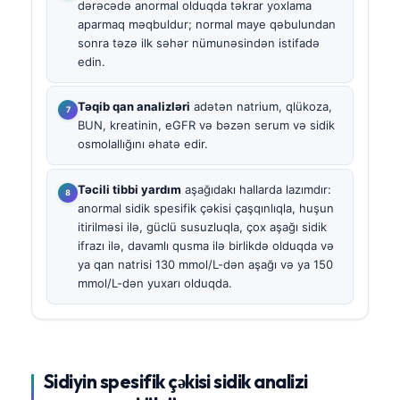
dərəcədə anormal olduqda təkrar yoxlama
aparmaq məqbuldur; normal maye qəbulundan
sonra təzə ilk səhər nümunəsindən istifadə
edin.
Təqib qan analizləri
adətən natrium, qlükoza,
BUN, kreatinin, eGFR və bəzən serum və sidik
osmolallığını əhatə edir.
Təcili tibbi yardım
aşağıdakı hallarda lazımdır:
anormal sidik spesifik çəkisi çaşqınlıqla, huşun
itirilməsi ilə, güclü susuzluqla, çox aşağı sidik
ifrazı ilə, davamlı qusma ilə birlikdə olduqda və
ya qan natrisi 130 mmol/L-dən aşağı və ya 150
mmol/L-dən yuxarı olduqda.
Sidiyin spesifik çəkisi sidik analizi