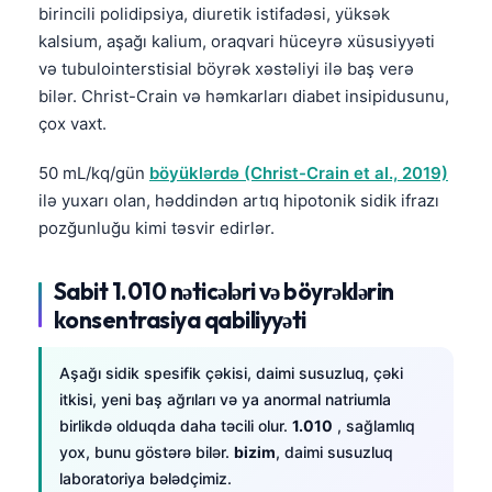
birincili polidipsiya, diuretik istifadəsi, yüksək
kalsium, aşağı kalium, oraqvari hüceyrə xüsusiyyəti
və tubulointerstisial böyrək xəstəliyi ilə baş verə
bilər. Christ-Crain və həmkarları diabet insipidusunu,
çox vaxt.
50 mL/kq/gün
böyüklərdə (Christ-Crain et al., 2019)
ilə yuxarı olan, həddindən artıq hipotonik sidik ifrazı
pozğunluğu kimi təsvir edirlər.
Sabit 1.010 nəticələri və böyrəklərin
konsentrasiya qabiliyyəti
Aşağı sidik spesifik çəkisi, daimi susuzluq, çəki
itkisi, yeni baş ağrıları və ya anormal natriumla
birlikdə olduqda daha təcili olur.
1.010
, sağlamlıq
yox, bunu göstərə bilər.
bizim
, daimi susuzluq
laboratoriya bələdçimiz.