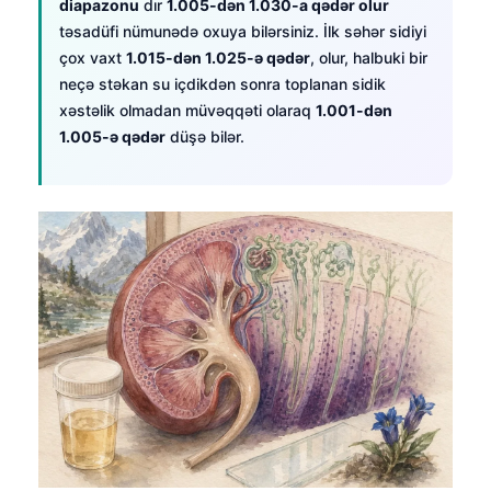
diapazonu
dır
1.005-dən 1.030-a qədər olur
təsadüfi nümunədə oxuya bilərsiniz. İlk səhər sidiyi
çox vaxt
1.015-dən 1.025-ə qədər
, olur, halbuki bir
neçə stəkan su içdikdən sonra toplanan sidik
xəstəlik olmadan müvəqqəti olaraq
1.001-dən
1.005-ə qədər
düşə bilər.