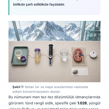
Gàidhlig
birlikdə şərh edildikdə faydalıdır.
Euskara
Македонски јазик
Latviešu valoda
Galego
অসমীয়া
සිංහල
سنڌي
پښتو
Slovenčina
Şəkil 7:
İdman tər və maye əvəzlənməsi vasitəsilə
Hrvatski
sidiyin konsentrasiyasını dəyişir.
Suomi
Bu nümunəni mən tez-tez dözümlülük idmançılarında
görürəm: tünd rəngli sidik, spesifik çəki
1.028
, yüngül
Қазақ тілі