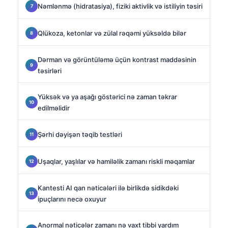
Nəmlənmə (hidratasiya), fiziki aktivlik və istiliyin təsiri
Qlükoza, ketonlar və zülal rəqəmi yüksəldə bilər
Dərman və görüntüləmə üçün kontrast maddəsinin
təsirləri
Yüksək və ya aşağı göstərici nə zaman təkrar
edilməlidir
Şərhi dəyişən təqib testləri
Uşaqlar, yaşlılar və hamiləlik zamanı riskli məqamlar
Kantesti AI qan nəticələri ilə birlikdə sidikdəki
ipuçlarını necə oxuyur
Anormal nəticələr zamanı nə vaxt tibbi yardım