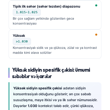
Tipik ilk səhər (səhər tezdən) diapazonu
1.015-1.025
Bir çox sağlam yetkində gözlənilən gecə
konsentrasiyası
Yüksək
>1.030
Konsentrasiyalı sidik və ya qlükoza, zülal və ya kontrast
maddə kimi əlavə solütlər
Yüksək sidiyin spesifik çəkisi: ümumi
səbəblər və işarələr
Yüksək sidiyin spesifik çəkisi
adətən sidiyin
konsentrasiyalı olduğunu göstərir; ən çox səbəb
susuzlaşma, maye itkisi və ya ilk səhər nümunəsidir.
Dəyərlər
1.030
kontekst tələb edir, çünki qlükoza,