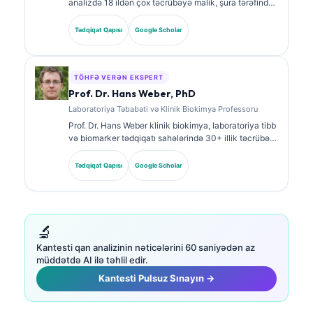
analizdə 18 ildən çox təcrübəyə malik, şura tərəfindən
təsdiqlənmiş klinik patoloqdur. O, klinik kimya üzrə
ixtisas sertifikatlarına malikdir və klinik praktikada
Tədqiqat Qapısı
Google Scholar
biomarker panelləri və laborator analiz barədə geniş
şəkildə nəşrlər edib.
TÖHFƏ VERƏN EKSPERT
Prof. Dr. Hans Weber, PhD
Laboratoriya Təbabəti və Klinik Biokimya Professoru
Prof. Dr. Hans Weber klinik biokimya, laboratoriya tibb
və biomarker tədqiqatı sahələrində 30+ illik təcrübə
gətirir. Alman Klinik Kimya Cəmiyyətinin keçmiş
prezidenti olaraq o, diaqnostik panel analizi,
Tədqiqat Qapısı
Google Scholar
biomarkerlərin standartlaşdırılması və AI ilə
dəstəklənən laboratoriya tibb üzrə ixtisaslaşır.
🔬
Kantesti qan analizinin nəticələrini 60 saniyədən az
müddətdə AI ilə təhlil edir.
Kantesti Pulsuz Sınayın →