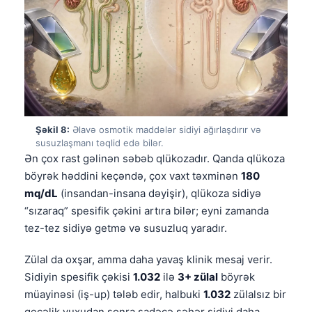
Čeština
日本語
Eesti
Bosanski
Svenska
Српски језик
Şəkil 8:
Əlavə osmotik maddələr sidiyi ağırlaşdırır və
susuzlaşmanı təqlid edə bilər.
Íslenska
Ən çox rast gəlinən səbəb qlükozadır. Qanda qlükoza
Հայերեն
böyrək həddini keçəndə, çox vaxt təxminən
180
Bahasa Indonesia
mq/dL
(insandan-insana dəyişir), qlükoza sidiyə
“sızaraq” spesifik çəkini artıra bilər; eyni zamanda
हिन्दी
tez-tez sidiyə getmə və susuzluq yaradır.
Nederlands
Zülal da oxşar, amma daha yavaş klinik mesaj verir.
Dansk
Sidiyin spesifik çəkisi
1.032
ilə
3+ zülal
böyrək
Български
müayinəsi (iş-up) tələb edir, halbuki
1.032
zülalsız bir
فارسی
gecəlik yuxudan sonra sadəcə səhər sidiyi daha