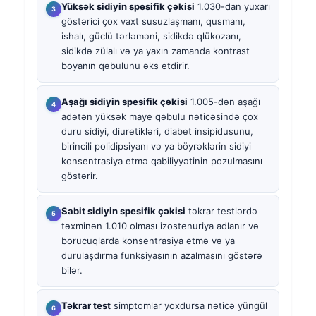
Yüksək sidiyin spesifik çəkisi
1.030-dan yuxarı
göstərici çox vaxt susuzlaşmanı, qusmanı,
ishalı, güclü tərləməni, sidikdə qlükozanı,
sidikdə zülalı və ya yaxın zamanda kontrast
boyanın qəbulunu əks etdirir.
Aşağı sidiyin spesifik çəkisi
1.005-dən aşağı
adətən yüksək maye qəbulu nəticəsində çox
duru sidiyi, diuretikləri, diabet insipidusunu,
birincili polidipsiyanı və ya böyrəklərin sidiyi
konsentrasiya etmə qabiliyyətinin pozulmasını
göstərir.
Sabit sidiyin spesifik çəkisi
təkrar testlərdə
təxminən 1.010 olması izostenuriya adlanır və
borucuqlarda konsentrasiya etmə və ya
durulaşdırma funksiyasının azalmasını göstərə
bilər.
Təkrar test
simptomlar yoxdursa nəticə yüngül