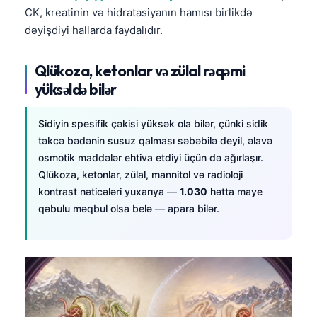
CK, kreatinin və hidratasiyanın hamısı birlikdə
தமிழ்
dəyişdiyi hallarda faydalıdır.
తెలుగు
मराठी
Qlükoza, ketonlar və zülal rəqəmi
yüksəldə bilər
اردو
বাংলা
Sidiyin spesifik çəkisi yüksək ola bilər, çünki sidik
Shqip
təkcə bədənin susuz qalması səbəbilə deyil, əlavə
osmotik maddələr ehtiva etdiyi üçün də ağırlaşır.
Magyar
Qlükoza, ketonlar, zülal, mannitol və radioloji
Slovenščina
kontrast nəticələri yuxarıya —
1.030
hətta maye
한국어
qəbulu məqbul olsa belə — apara bilər.
Polski
Lietuvių kalba
Русский
ქართული