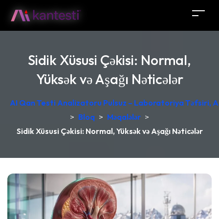
Sidik Xüsusi Çəkisi: Normal,
Yüksək və Aşağı Nəticələr
AI Qan Testi Analizatoru Pulsuz – Laboratoriya Təfsiri, A
>
Bloq
>
Məqalələr
>
Sidik Xüsusi Çəkisi: Normal, Yüksək və Aşağı Nəticələr