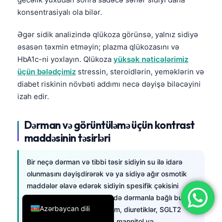
konsentrasiyalı ola bilər.
简体中文
Română
Əgər sidik analizində qlükoza görünsə, yalnız sidiyə
Türkçe
əsasən təxmin etməyin; plazma qlükozasını və
HbA1c-ni yoxlayın. Qlükoza
yüksək nəticələrimiz
Ελληνικά
üçün bələdçimiz
stressin, steroidlərin, yeməklərin və
Português
diabet riskinin növbəti addımı necə dəyişə biləcəyini
Español
izah edir.
Italiano
Dərman və görüntüləmə üçün kontrast
עִבְרִית
maddəsinin təsirləri
Français
العربية
Bir neçə dərman və tibbi təsir sidiyin su ilə idarə
olunmasını dəyişdirərək və ya sidiyə ağır osmotik
Deutsch
maddələr əlavə edərək sidiyin spesifik çəkisini
English
dəyişə bilər. Mən ilk növbədə dərmanla bağlı bu
Azərbaycan dili
nümunələri yoxlayıram: litium, diuretiklər, SGLT2
inhibitorları, desmopressin, mannitol və