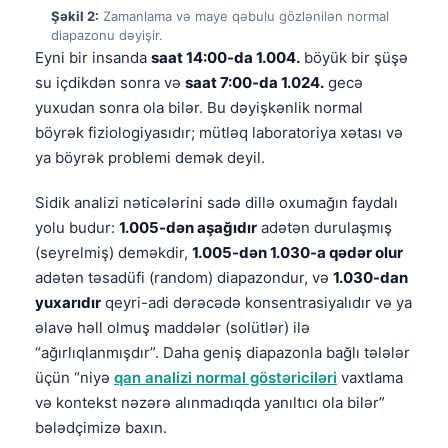
Şəkil 2:
Zamanlama və maye qəbulu gözlənilən normal
diapazonu dəyişir.
Eyni bir insanda
saat 14:00-da 1.004.
böyük bir şüşə
su içdikdən sonra və
saat 7:00-da 1.024.
gecə
yuxudan sonra ola bilər. Bu dəyişkənlik normal
böyrək fiziologiyasıdır; mütləq laboratoriya xətası və
ya böyrək problemi demək deyil.
Sidik analizi nəticələrini sadə dillə oxumağın faydalı
yolu budur:
1.005-dən aşağıdır
adətən durulaşmış
(seyrelmiş) deməkdir,
1.005-dən 1.030-a qədər olur
adətən təsadüfi (random) diapazondur, və
1.030-dan
yuxarıdır
qeyri-adi dərəcədə konsentrasiyalıdır və ya
əlavə həll olmuş maddələr (solütlər) ilə
“ağırlıqlanmışdır”. Daha geniş diapazonla bağlı tələlər
üçün “niyə
qan analizi normal göstəriciləri
vaxtlama
və kontekst nəzərə alınmadıqda yanıltıcı ola bilər”
bələdçimizə baxın.