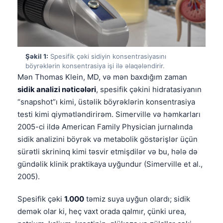
Şəkil 1:
Spesifik çəki sidiyin konsentrasiyasını
böyrəklərin konsentrasiya işi ilə əlaqələndirir.
Mən Thomas Klein, MD, və mən baxdığım zaman
sidik analizi nəticələri
, spesifik çəkini hidratasiyanın
“snapshot”ı kimi, üstəlik böyrəklərin konsentrasiya
testi kimi qiymətləndirirəm. Simerville və həmkarları
2005-ci ildə American Family Physician jurnalında
sidik analizini böyrək və metabolik göstərişlər üçün
sürətli skrininq kimi təsvir etmişdilər və bu, hələ də
gündəlik klinik praktikaya uyğundur (Simerville et al.,
2005).
Spesifik çəki
1.000
təmiz suya uyğun olardı; sidik
demək olar ki, heç vaxt orada qalmır, çünki urea,