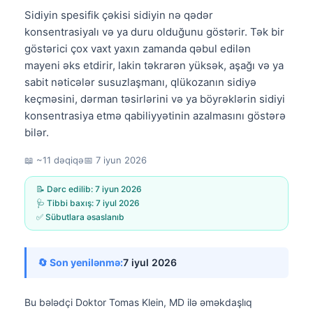
Sidiyin spesifik çəkisi sidiyin nə qədər
konsentrasiyalı və ya duru olduğunu göstərir. Tək bir
göstərici çox vaxt yaxın zamanda qəbul edilən
mayeni əks etdirir, lakin təkrarən yüksək, aşağı və ya
sabit nəticələr susuzlaşmanı, qlükozanın sidiyə
keçməsini, dərman təsirlərini və ya böyrəklərin sidiyi
konsentrasiya etmə qabiliyyətinin azalmasını göstərə
bilər.
📖 ~11 dəqiqə
📅
7 iyun 2026
📝 Dərc edilib:
7 iyun 2026
🩺 Tibbi baxış:
7 iyul 2026
✅ Sübutlara əsaslanıb
🔄 Son yenilənmə:
7 iyul 2026
Bu bələdçi
Doktor Tomas Klein, MD
ilə əməkdaşlıq