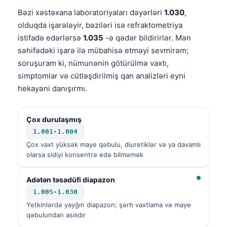
Bəzi xəstəxana laboratoriyaları dəyərləri
1.030
,
olduqda işarələyir, bəziləri isə refraktometriya
istifadə edərlərsə
1.035
-ə qədər bildirirlər. Mən
səhifədəki işarə ilə mübahisə etməyi sevmirəm;
soruşuram ki, nümunənin götürülmə vaxtı,
simptomlar və cütləşdirilmiş qan analizləri eyni
hekayəni danışırmı.
Çox durulaşmış
1.001-1.004
Çox vaxt yüksək maye qəbulu, diuretiklər və ya davamlı
olarsa sidiyi konsentrə edə bilməmək
Adətən təsadüfi diapazon
1.005-1.030
Yetkinlərdə yayğın diapazon; şərh vaxtlama və maye
qəbulundan asılıdır