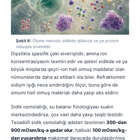
Şəkil 6:
Ölçmə metodu sidikdə qlükoza və ya protein
olduqda önəmlidir.
Dipstiklə spesifik çəki əlverişlidir, amma ion
konsentrasiyasını təxmin edir və qələvi sidikdə və ya
böyük miqdarda qeyri-ion həll olmuş maddələr olan
nümunələrdə daha az etibarlı ola bilər. Refraktometr
sidiyin işığı necə sındırdığını ölçür, buna görə də
ümumi həll olmuş materialı daha yaxşı əks etdirir.
Sidik osmolallığı, su balansı fiziologiyası sualın
mərkəzindədirsə, çox vaxt daha yaxşı təqib testidir.
Təsadüfi sidik osmolallığı adətən təxminən
300-dən
Norsk bokmål
900 mOsm/kq-a qədər olur
, halbuki
100 mOsm/kg-
Ślōnskŏ gŏdka
dan yuxarıdırsa
maksimal dərəcədə durulaşdırılmış