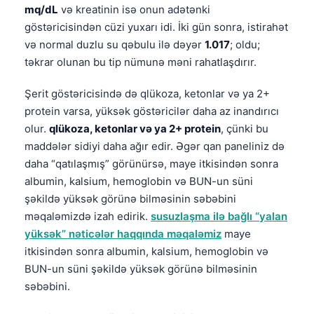
mq/dL
və kreatinin isə onun adətənki
göstəricisindən cüzi yuxarı idi. İki gün sonra, istirahət
və normal duzlu su qəbulu ilə dəyər
1.017
; oldu;
təkrar olunan bu tip nümunə məni rahatlaşdırır.
Şerit göstəricisində də qlükoza, ketonlar və ya 2+
protein varsa, yüksək göstəricilər daha az inandırıcı
olur.
qlükoza, ketonlar və ya 2+ protein
, çünki bu
maddələr sidiyi daha ağır edir. Əgər qan paneliniz də
daha “qatılaşmış” görünürsə, maye itkisindən sonra
albumin, kalsium, hemoglobin və BUN-un süni
şəkildə yüksək görünə bilməsinin səbəbini
məqaləmizdə izah edirik.
susuzlaşma ilə bağlı “yalan
yüksək” nəticələr haqqında məqaləmiz
maye
itkisindən sonra albumin, kalsium, hemoglobin və
BUN-un süni şəkildə yüksək görünə bilməsinin
səbəbini.