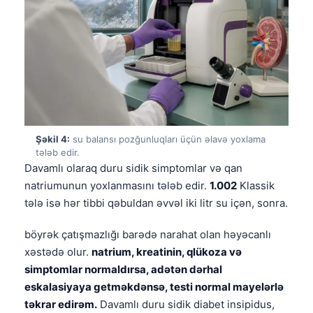
Şəkil 4:
su balansı pozğunluqları üçün əlavə yoxlama
tələb edir.
Davamlı olaraq duru sidik simptomlar və qan
natriumunun yoxlanmasını tələb edir.
1.002
Klassik
tələ isə hər tibbi qəbuldan əvvəl iki litr su içən, sonra.
böyrək çatışmazlığı barədə narahat olan həyəcanlı
xəstədə olur.
natrium, kreatinin, qlükoza və
simptomlar normaldırsa, adətən dərhal
eskalasiyaya getməkdənsə, testi normal mayelərlə
təkrar edirəm.
Davamlı duru sidik diabet insipidus,