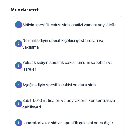
Mündəricat
Sidiyin spesifik çəkisi sidik analizi zamanı nəyi ölçür
Normal sidiyin spesifik çəkisi göstəriciləri və
vaxtlama
Yüksək sidiyin spesifik çəkisi: ümumi səbəblər və
işarələr
Aşağı sidiyin spesifik çəkisi və duru sidik
Sabit 1.010 nəticələri və böyrəklərin konsentrasiya
qabiliyyəti
Laboratoriyalar sidiyin spesifik çəkisini necə ölçür