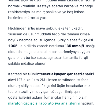
yüksək BUN və uzunmüddətli təlim blokundan sonra
Català
normal kreatinin. Xəstəyə adətən bərpa və məntiqli
O‘zbekcha
rehidratasiya lazımdır; panika və ya beş ixtisas
həkiminə müraciət yox.
Українська
አማርኛ
Həddindən artıq maye qəbulu əks təhlükədir,
xüsusən də uzunmüddətli tədbirlər zamanı kimsə
Kiswahili
böyük həcmdə adi su içəndə. Sidiyin spesifik çəkisi
ភាសាខ្មែរ
1.005
ilə birlikdə zərdab natriumu
135 mmol/L
aşağı
ဗမာစာ
olduqda, məşqlə əlaqəli hipo-natriemiyaya uyğun
gələ bilər; bu isə susuzlaşmadan tamamilə fərqli
ไทย
şəkildə müalicə olunur.
Tagalog
Tiếng Việt
Kantesti bir
Süni intellektlə işləyən qan testi analizi
aləti
127 ölkə üzrə 2M+ insan tərəfindən istifadə
Bahasa Melayu
olunur; sidiyin spesifik çəkisi üçün hesabatlarımız
മലയാളം
təqibin təcilliyini dəyişən cütləşdirilmiş qan
ಕನ್ನಡ
göstəricilərini axtarır. İdmançılar həmçinin bizim
marafon qaçışçısı laboratoriya analizlərini
natrium,
ગુજરાતી