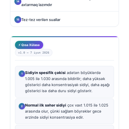
axtarmaq lazımdır
Tez-tez verilən suallar
⚡ Qısa Xülasə
v1.0 —
7 iyun 2026
Sidiyin spesifik çəkisi
adətən böyüklərdə
1.005 ilə 1.030 arasında bildirilir; daha yüksək
göstərici daha konsentrasiyalı sidiyi, daha aşağı
göstərici isə daha duru sidiyi göstərir.
Normal ilk səhər sidiyi
çox vaxt 1.015 ilə 1.025
arasında olur, çünki sağlam böyrəklər gecə
ərzində sidiyi konsentrasiya edir.