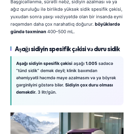
Başgicəllənmə, sürətli nəbz, sidiyin azalması və ya
ağız quruluğu ilə birlikdə yüksək sidik spesifik çəkisi,
yuxudan sonra yaxşı vəziyyətdə olan bir insanda eyni
rəqəmdən daha çox narahatlıq doğurur.
böyüklərdə
gündə təxminən
400–500 mL.
Aşağı sidiyin spesifik çəkisi və duru sidik
Aşağı sidiyin spesifik çəkisi
aşağı
1.005
sadəcə
“tünd sidik” demək deyil; klinik baxımdan
əhəmiyyətli həcmdə maye azalmasını və ya böyrək
gərginliyini göstərə bilər.
Sidiyin çox duru olması
deməkdir.
3 litr/gün.