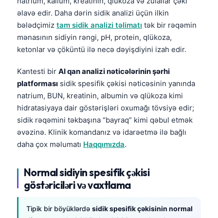
natrium, kalium, kreatinin, qlükoza və zülallar çəki
əlavə edir. Daha dərin sidik analizi üçün ilkin
bələdçimiz
tam sidik analizi təlimatı
tək bir rəqəmin
mənasının sidiyin rəngi, pH, protein, qlükoza,
ketonlar və çöküntü ilə necə dəyişdiyini izah edir.
Kantesti bir
AI qan analizi nəticələrinin şərhi
platforması
sidik spesifik çəkisi nəticəsinin yanında
natrium, BUN, kreatinin, albumin və qlükoza kimi
hidratasiyaya dair göstərişləri oxumağı tövsiyə edir;
sidik rəqəmini təkbaşına “bayraq” kimi qəbul etmək
əvəzinə. Klinik komandanız və idarəetmə ilə bağlı
daha çox məlumatı
Haqqımızda
.
Normal sidiyin spesifik çəkisi
göstəriciləri və vaxtlama
Tipik bir böyüklərdə
sidik spesifik çəkisinin normal