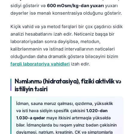
sidiyi göstərir və
600 mOsm/kg-dan yuxarı
yuxarı
Frysk
dəyərlər isə mənalı konsentrasiya olduğunu göstərir.
Esperanto
Беларуская мова
Kiçik vahid və ya metod fərqləri bir çox çaşdırıcı sidik
analizi hesabatlarını izah edir. Nəticəniz başqa bir
Татар теле
laboratoriyadan sonra dəyişibsə, metodun,
Кыргызча
kalibrlənmənin və istinad intervallarının nəticələri
ئۇيغۇرچە
olduğundan daha dramatik göstərə biləcəyini bizim
fərqli laboratoriya vahidləri
izah edir.
Cebuano
Basa Jawa
Nəmlənmə (hidratasiya), fiziki aktivlik və
ພາສາລາວ
istiliyin təsiri
Монгол
İdman, sauna məruz qalması, qızdırma, yüksəklik
Afrikaans
və isti hava sidiyin spesifik çəkisini
1.020-dən
العربية المغربية
1.030-a qədər
maye itkisini artırmaqla yüksəldə
Occitan
bilər. İdmançılarda bu rəqəm yalnız bədən çəkisinin
dəyişməsi, natrium, kreatinin, CK və simptomlarla