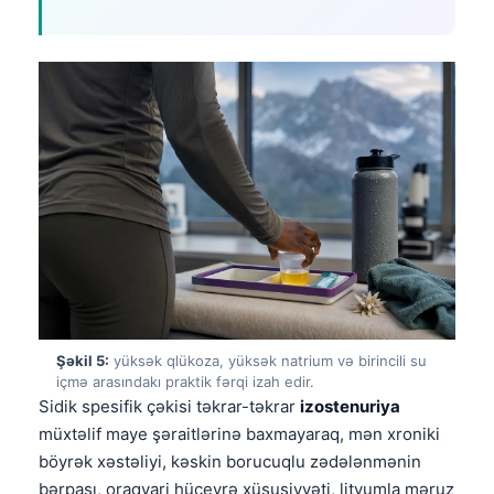
Şəkil 5:
yüksək qlükoza, yüksək natrium və birincili su
içmə arasındakı praktik fərqi izah edir.
Sidik spesifik çəkisi təkrar-təkrar
izostenuriya
müxtəlif maye şəraitlərinə baxmayaraq, mən xroniki
böyrək xəstəliyi, kəskin borucuqlu zədələnmənin
bərpası, oraqvari hüceyrə xüsusiyyəti, lityumla məruz