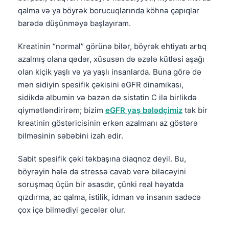
qalma və ya böyrək borucuqlarında köhnə çapıqlar
barədə düşünməyə başlayıram.
Kreatinin “normal” görünə bilər, böyrək ehtiyatı artıq
azalmış olana qədər, xüsusən də əzələ kütləsi aşağı
olan kiçik yaşlı və ya yaşlı insanlarda. Buna görə də
mən sidiyin spesifik çəkisini eGFR dinamikası,
sidikdə albumin və bəzən də sistatin C ilə birlikdə
qiymətləndirirəm; bizim
eGFR yaş bələdçimiz
tək bir
kreatinin göstəricisinin erkən azalmanı az göstərə
bilməsinin səbəbini izah edir.
Sabit spesifik çəki təkbaşına diaqnoz deyil. Bu,
böyrəyin hələ də stressə cavab verə biləcəyini
soruşmaq üçün bir əsasdır, çünki real həyatda
qızdırma, ac qalma, istilik, idman və insanın sadəcə
çox içə bilmədiyi gecələr olur.