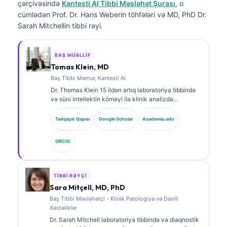
çərçivəsində
Kantesti AI Tibbi Məsləhət Şurası
, o
cümlədən Prof. Dr. Hans Weberin töhfələri və MD, PhD Dr.
Sarah Mitchellin tibbi rəyi.
BAŞ MÜƏLLIF
Tomas Klein, MD
Baş Tibbi Məmur, Kantesti AI
Dr. Thomas Klein 15 ildən artıq laboratoriya tibbində
və süni intellektin köməyi ilə klinik analizdə
təcrübəyə malik, sertifikatlı klinik hematoloq və
internistdir. Kantesti AI şirkətində Baş Tibb Direktoru
Tədqiqat Qapısı
Google Scholar
Academia.edu
kimi o, məxsusi neyron şəbəkənin tibbi dəqiqliyinə
dair klinik nəzarəti həyata keçirir. Dr. Klein
ORCID
biomarkerlərin şərhi və laboratoriya diaqnostikası
mövzularında laboratoriya tibbinə dair geniş şəkildə
nəşrlər edib.
TIBBI RƏYÇI
Sara Mitçell, MD, PhD
Baş Tibbi Məsləhətçi - Klinik Patologiya və Daxili
Xəstəliklər
Dr. Sarah Mitchell laboratoriya tibbində və diaqnostik