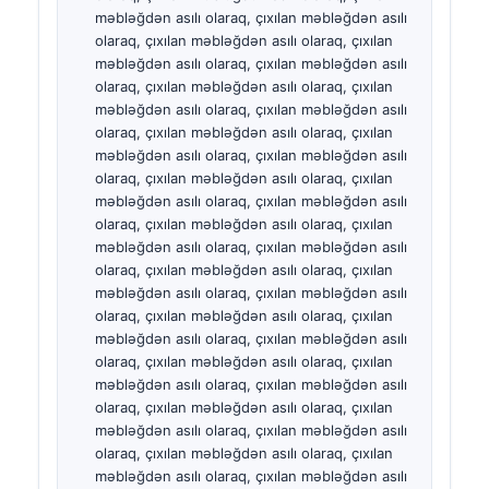
Norsk bokmål
Ślōnskŏ gŏdka