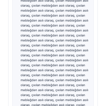
Gàidhlig
Euskara
Македонски јазик
Latviešu valoda
Galego
অসমীয়া
සිංහල
سنڌي
پښتو
Slovenčina
Hrvatski
Suomi
Қазақ тілі