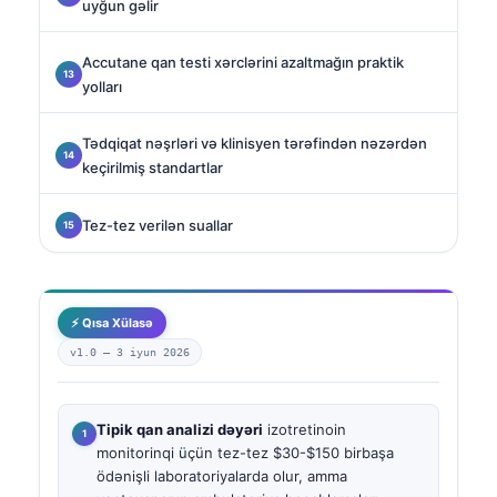
uyğun gəlir
Accutane qan testi xərclərini azaltmağın praktik
yolları
Tədqiqat nəşrləri və klinisyen tərəfindən nəzərdən
keçirilmiş standartlar
Tez-tez verilən suallar
⚡ Qısa Xülasə
v1.0 —
3 iyun 2026
Tipik qan analizi dəyəri
izotretinoin
monitorinqi üçün tez-tez $30-$150 birbaşa
ödənişli laboratoriyalarda olur, amma