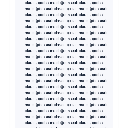
தமிழ்
తెలుగు
मराठी
اردو
বাংলা
Shqip
Magyar
Slovenščina
한국어
Polski
Lietuvių kalba
Русский
ქართული