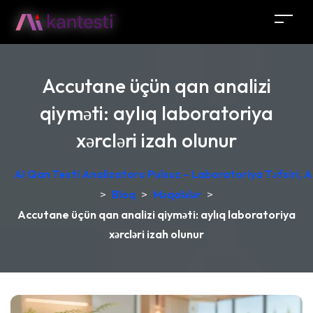
Accutane üçün qan analizi
qiyməti: aylıq laboratoriya
xərcləri izah olunur
AI Qan Testi Analizatoru Pulsuz – Laboratoriya Təfsiri, A
>
Bloq
>
Məqalələr
>
Accutane üçün qan analizi qiyməti: aylıq laboratoriya
xərcləri izah olunur