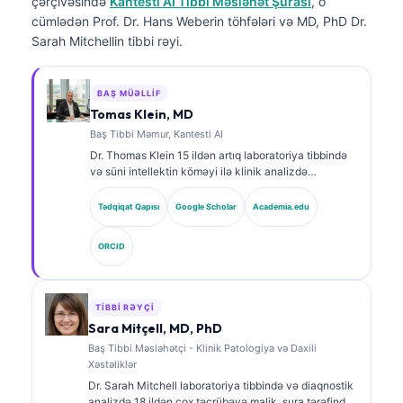
çərçivəsində
Kantesti AI Tibbi Məsləhət Şurası
, o
cümlədən Prof. Dr. Hans Weberin töhfələri və MD, PhD Dr.
Sarah Mitchellin tibbi rəyi.
BAŞ MÜƏLLIF
Tomas Klein, MD
Baş Tibbi Məmur, Kantesti AI
Dr. Thomas Klein 15 ildən artıq laboratoriya tibbində
və süni intellektin köməyi ilə klinik analizdə
təcrübəyə malik, sertifikatlı klinik hematoloq və
internistdir. Kantesti AI şirkətində Baş Tibb Direktoru
Tədqiqat Qapısı
Google Scholar
Academia.edu
kimi o, məxsusi neyron şəbəkənin tibbi dəqiqliyinə
dair klinik nəzarəti həyata keçirir. Dr. Klein
ORCID
biomarkerlərin şərhi və laboratoriya diaqnostikası
mövzularında laboratoriya tibbinə dair geniş şəkildə
nəşrlər edib.
TIBBI RƏYÇI
Sara Mitçell, MD, PhD
Baş Tibbi Məsləhətçi - Klinik Patologiya və Daxili
Xəstəliklər
Dr. Sarah Mitchell laboratoriya tibbində və diaqnostik
analizdə 18 ildən çox təcrübəyə malik, şura tərəfindən