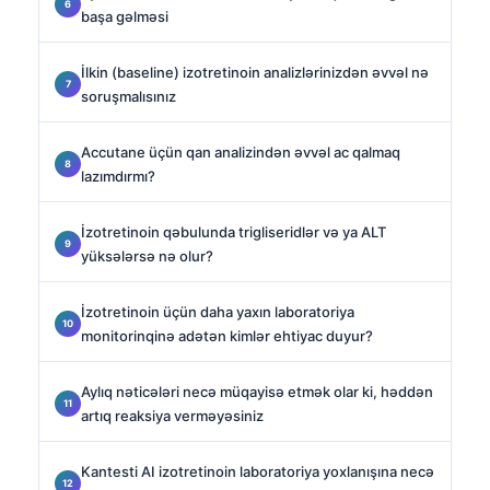
başa gəlməsi
İlkin (baseline) izotretinoin analizlərinizdən əvvəl nə
soruşmalısınız
Accutane üçün qan analizindən əvvəl ac qalmaq
lazımdırmı?
İzotretinoin qəbulunda trigliseridlər və ya ALT
yüksələrsə nə olur?
İzotretinoin üçün daha yaxın laboratoriya
monitorinqinə adətən kimlər ehtiyac duyur?
Aylıq nəticələri necə müqayisə etmək olar ki, həddən
artıq reaksiya verməyəsiniz
Kantesti AI izotretinoin laboratoriya yoxlanışına necə