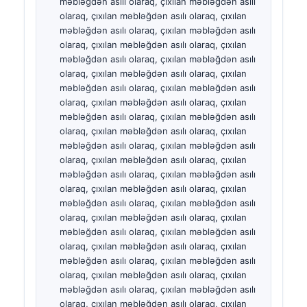
Čeština
日本語
Eesti
Bosanski
Svenska
Српски језик
Íslenska
Հայերեն
Bahasa Indonesia
हिन्दी
Nederlands
Dansk
Български
فارسی