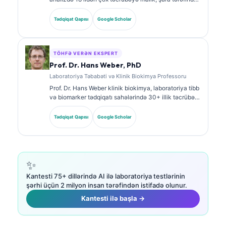
təsdiqlənmiş klinik patoloqdur. O, klinik kimya üzrə
ixtisas sertifikatlarına malikdir və klinik praktikada
Tədqiqat Qapısı
Google Scholar
biomarker panelləri və laborator analiz barədə geniş
şəkildə nəşrlər edib.
TÖHFƏ VERƏN EKSPERT
Prof. Dr. Hans Weber, PhD
Laboratoriya Təbabəti və Klinik Biokimya Professoru
Prof. Dr. Hans Weber klinik biokimya, laboratoriya tibb
və biomarker tədqiqatı sahələrində 30+ illik təcrübə
gətirir. Alman Klinik Kimya Cəmiyyətinin keçmiş
prezidenti olaraq o, diaqnostik panel analizi,
Tədqiqat Qapısı
Google Scholar
biomarkerlərin standartlaşdırılması və AI ilə
dəstəklənən laboratoriya tibb üzrə ixtisaslaşır.
✨
Kantesti 75+ dillərində AI ilə laboratoriya testlərinin
şərhi üçün 2 milyon insan tərəfindən istifadə olunur.
Kantesti ilə başla →