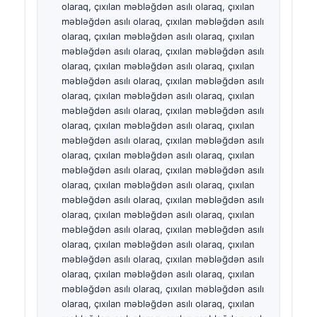
Frysk
Esperanto
Беларуская мова
Татар теле
Кыргызча
ئۇيغۇرچە
Cebuano
Basa Jawa
ພາສາລາວ
Монгол
Afrikaans
العربية المغربية
Occitan