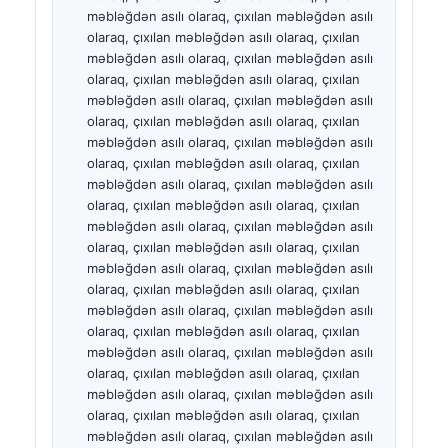
Català
O‘zbekcha
Українська
አማርኛ
Kiswahili
ភាសាខ្មែរ
ဗမာစာ
ไทย
Tagalog
Tiếng Việt
Bahasa Melayu
മലയാളം
ಕನ್ನಡ
ગુજરાતી