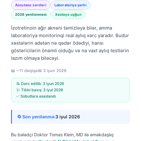
Accutane xərcləri
Laboratoriya şərhi
2026 yenilənməsi
Xəstəyə uyğun
İzotretinoin ağır aknəni təmizləyə bilər, amma
laboratoriya monitorinqi real aylıq xərc yaradır. Budur
xəstələrin adətən nə qədər ödədiyi, hansı
göstəricilərin önəmli olduğu və nə vaxt aylıq testlərin
lazım olmaya biləcəyi.
📖 ~11 dəqiqə
📅
3 iyun 2026
📝 Dərc edilib:
3 iyun 2026
🩺 Tibbi baxış:
3 iyul 2026
✅ Sübutlara əsaslanıb
🔄 Son yenilənmə:
3 iyul 2026
Bu bələdçi
Doktor Tomas Klein, MD
ilə əməkdaşlıq