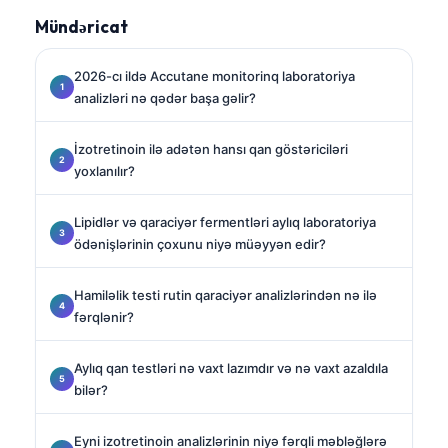
Mündəricat
2026-cı ildə Accutane monitorinq laboratoriya
analizləri nə qədər başa gəlir?
İzotretinoin ilə adətən hansı qan göstəriciləri
yoxlanılır?
Lipidlər və qaraciyər fermentləri aylıq laboratoriya
ödənişlərinin çoxunu niyə müəyyən edir?
Hamiləlik testi rutin qaraciyər analizlərindən nə ilə
fərqlənir?
Aylıq qan testləri nə vaxt lazımdır və nə vaxt azaldıla
bilər?
Eyni izotretinoin analizlərinin niyə fərqli məbləğlərə