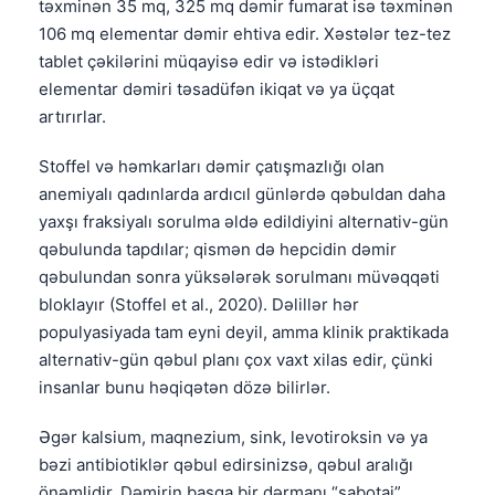
təxminən 35 mq, 325 mq dəmir fumarat isə təxminən
106 mq elementar dəmir ehtiva edir. Xəstələr tez-tez
tablet çəkilərini müqayisə edir və istədikləri
elementar dəmiri təsadüfən ikiqat və ya üçqat
artırırlar.
Stoffel və həmkarları dəmir çatışmazlığı olan
anemiyalı qadınlarda ardıcıl günlərdə qəbuldan daha
yaxşı fraksiyalı sorulma əldə edildiyini alternativ-gün
qəbulunda tapdılar; qismən də hepcidin dəmir
qəbulundan sonra yüksələrək sorulmanı müvəqqəti
bloklayır (Stoffel et al., 2020). Dəlillər hər
populyasiyada tam eyni deyil, amma klinik praktikada
alternativ-gün qəbul planı çox vaxt xilas edir, çünki
insanlar bunu həqiqətən dözə bilirlər.
Əgər kalsium, maqnezium, sink, levotiroksin və ya
Norsk bokmål
bəzi antibiotiklər qəbul edirsinizsə, qəbul aralığı
Ślōnskŏ gŏdka
önəmlidir. Dəmirin başqa bir dərmanı “sabotaj”