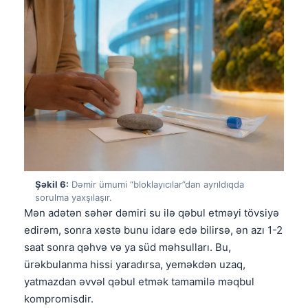
Català
O‘zbekcha
Українська
አማርኛ
Kiswahili
ភាសាខ្មែរ
ဗမာစာ
ไทย
Şəkil 6:
Dəmir ümumi “bloklayıcılar”dan ayrıldıqda
Tagalog
sorulma yaxşılaşır.
Mən adətən səhər dəmiri su ilə qəbul etməyi tövsiyə
Tiếng Việt
edirəm, sonra xəstə bunu idarə edə bilirsə, ən azı 1-2
Bahasa Melayu
saat sonra qəhvə və ya süd məhsulları. Bu,
മലയാളം
ürəkbulanma hissi yaradırsa, yeməkdən uzaq,
yatmazdan əvvəl qəbul etmək tamamilə məqbul
ಕನ್ನಡ
kompromisdir.
ગુજરાતી