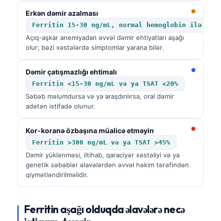
Erkən dəmir azalması
Ferritin 15-30 ng/mL, normal hemoglobin ilə
Açıq-aşkar anemiyadan əvvəl dəmir ehtiyatları aşağı
olur; bəzi xəstələrdə simptomlar yarana bilər.
Dəmir çatışmazlığı ehtimalı
Ferritin <15-30 ng/mL və ya TSAT <20%
Səbəb məlumdursa və ya araşdırılırsa, oral dəmir
adətən istifadə olunur.
Kor-koranə özbaşına müalicə etməyin
Ferritin >300 ng/mL və ya TSAT >45%
Dəmir yüklənməsi, iltihab, qaraciyər xəstəliyi və ya
genetik səbəblər əlavələrdən əvvəl həkim tərəfindən
qiymətləndirilməlidir.
Ferritin aşağı olduqda əlavələrə necə