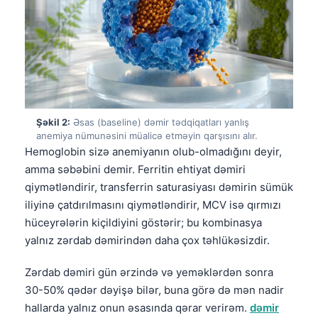
Şəkil 2:
Əsas (baseline) dəmir tədqiqatları yanlış
anemiya nümunəsini müalicə etməyin qarşısını alır.
Hemoglobin sizə anemiyanın olub-olmadığını deyir,
amma səbəbini demir. Ferritin ehtiyat dəmiri
qiymətləndirir, transferrin saturasiyası dəmirin sümük
iliyinə çatdırılmasını qiymətləndirir, MCV isə qırmızı
hüceyrələrin kiçildiyini göstərir; bu kombinasya
yalnız zərdab dəmirindən daha çox təhlükəsizdir.
Zərdab dəmiri gün ərzində və yeməklərdən sonra
30-50% qədər dəyişə bilər, buna görə də mən nadir
hallarda yalnız onun əsasında qərar verirəm.
dəmir