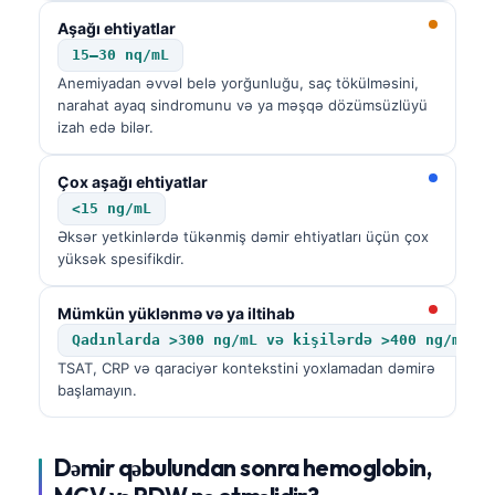
Aşağı ehtiyatlar
15–30 nq/mL
Anemiyadan əvvəl belə yorğunluğu, saç tökülməsini,
narahat ayaq sindromunu və ya məşqə dözümsüzlüyü
izah edə bilər.
Çox aşağı ehtiyatlar
<15 ng/mL
Əksər yetkinlərdə tükənmiş dəmir ehtiyatları üçün çox
yüksək spesifikdir.
Mümkün yüklənmə və ya iltihab
Qadınlarda >300 ng/mL və kişilərdə >400 ng/mL
TSAT, CRP və qaraciyər kontekstini yoxlamadan dəmirə
başlamayın.
Dəmir qəbulundan sonra hemoglobin,