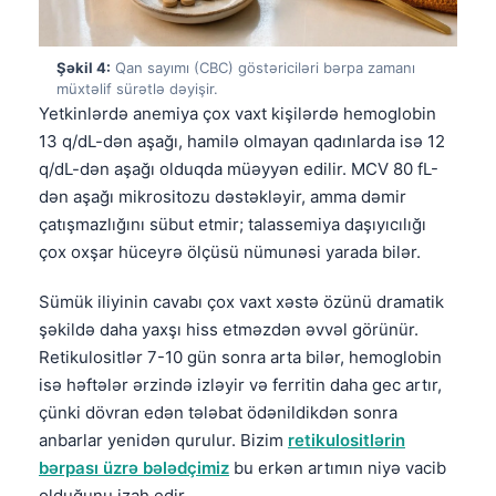
Şəkil 4:
Qan sayımı (CBC) göstəriciləri bərpa zamanı
müxtəlif sürətlə dəyişir.
Yetkinlərdə anemiya çox vaxt kişilərdə hemoglobin
13 q/dL-dən aşağı, hamilə olmayan qadınlarda isə 12
q/dL-dən aşağı olduqda müəyyən edilir. MCV 80 fL-
dən aşağı mikrositozu dəstəkləyir, amma dəmir
çatışmazlığını sübut etmir; talassemiya daşıyıcılığı
çox oxşar hüceyrə ölçüsü nümunəsi yarada bilər.
Sümük iliyinin cavabı çox vaxt xəstə özünü dramatik
şəkildə daha yaxşı hiss etməzdən əvvəl görünür.
Retikulositlər 7-10 gün sonra arta bilər, hemoglobin
isə həftələr ərzində izləyir və ferritin daha gec artır,
çünki dövran edən tələbat ödənildikdən sonra
anbarlar yenidən qurulur. Bizim
retikulositlərin
bərpası üzrə bələdçimiz
bu erkən artımın niyə vacib
olduğunu izah edir.