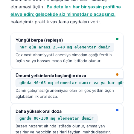
Frysk
etməməsi üçün
. Bu detalları hər bir şəxsin profilinə
əlavə edin; gələcəkdə siz minnətdar olacaqsınız.
Esperanto
bələdçimiz praktik vaxtlama qaydaları verir.
Беларуская мова
Татар теле
Yüngül bərpa (repleşn)
Кыргызча
hər gün arası 25-40 mq elementar dəmir
Çox vaxt əhəmiyyətli anemiya olmadan aşağı ferritin
ئۇيغۇرچە
üçün və ya həssas mədə üçün istifadə olunur.
Cebuano
Basa Jawa
Ümumi yetkinlərdə başlanğıc doza
gündə 40-65 mq elementar dəmir və ya hər gün ar
ພາສາລາວ
Dəmir çatışmazlığı anemiyası olan bir çox yetkin üçün
Монгол
ağlabatan ilk oral doza.
Afrikaans
Daha yüksək oral doza
العربية المغربية
gündə 80-130 mq elementar dəmir
Occitan
Bəzən nəzarət altında istifadə olunur, amma yan
təsirlər və hepcidin təsirləri faydanı məhdudlaşdırır.