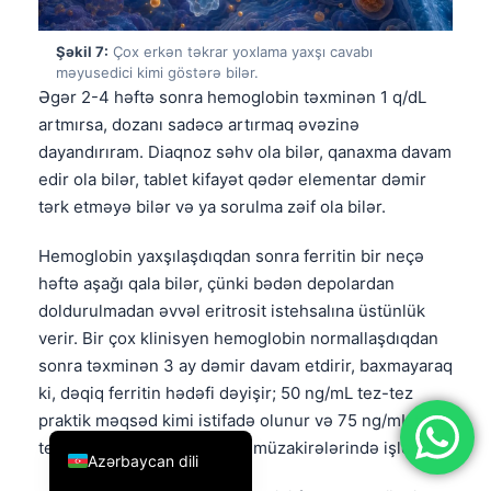
简体中文
Şəkil 7:
Çox erkən təkrar yoxlama yaxşı cavabı
Română
məyusedici kimi göstərə bilər.
Əgər 2-4 həftə sonra hemoglobin təxminən 1 q/dL
Türkçe
artmırsa, dozanı sadəcə artırmaq əvəzinə
Ελληνικά
dayandırıram. Diaqnoz səhv ola bilər, qanaxma davam
Português
edir ola bilər, tablet kifayət qədər elementar dəmir
tərk etməyə bilər və ya sorulma zəif ola bilər.
Español
Italiano
Hemoglobin yaxşılaşdıqdan sonra ferritin bir neçə
עִבְרִית
həftə aşağı qala bilər, çünki bədən depolardan
doldurulmadan əvvəl eritrosit istehsalına üstünlük
Français
verir. Bir çox klinisyen hemoglobin normallaşdıqdan
العربية
sonra təxminən 3 ay dəmir davam etdirir, baxmayaraq
Deutsch
ki, dəqiq ferritin hədəfi dəyişir; 50 ng/mL tez-tez
praktik məqsəd kimi istifadə olunur və 75 ng/mL tez-
English
tez “rahat olmayan ayaqlar” müzakirələrində işlədilir.
Azərbaycan dili