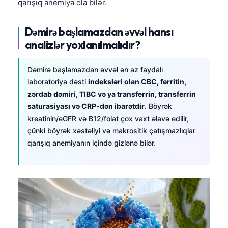
qarışıq anemiya ola bilər.
Dəmirə başlamazdan əvvəl hansı
analizlər yoxlanılmalıdır?
Dəmirə başlamazdan əvvəl ən az faydalı
laboratoriya dəsti
indeksləri olan CBC, ferritin,
zərdab dəmiri, TIBC və ya transferrin, transferrin
saturasiyası və CRP-dən ibarətdir
. Böyrək
kreatinin/eGFR və B12/folat çox vaxt əlavə edilir,
çünki böyrək xəstəliyi və makrositik çatışmazlıqlar
qarışıq anemiyanın içində gizlənə bilər.