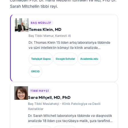
Sarah Mitchellin tibbi rəyi.
BAŞ MÜƏLLIF
Tomas Klein, MD
Baş Tibbi Məmur, Kantesti AI
Dr. Thomas Klein 15 ildən artıq laboratoriya tibbində
və süni intellektin köməyi ilə klinik analizdə
təcrübəyə malik, sertifikatlı klinik hematoloq və
internistdir. Kantesti AI şirkətində Baş Tibb Direktoru
Tədqiqat Qapısı
Google Scholar
Academia.edu
kimi o, məxsusi neyron şəbəkənin tibbi dəqiqliyinə
dair klinik nəzarəti həyata keçirir. Dr. Klein
ORCID
biomarkerlərin şərhi və laboratoriya diaqnostikası
mövzularında laboratoriya tibbinə dair geniş şəkildə
nəşrlər edib.
TIBBI RƏYÇI
Sara Mitçell, MD, PhD
Baş Tibbi Məsləhətçi - Klinik Patologiya və Daxili
Xəstəliklər
Dr. Sarah Mitchell laboratoriya tibbində və diaqnostik
analizdə 18 ildən çox təcrübəyə malik, şura tərəfindən
təsdiqlənmiş klinik patoloqdur. O, klinik kimya üzrə