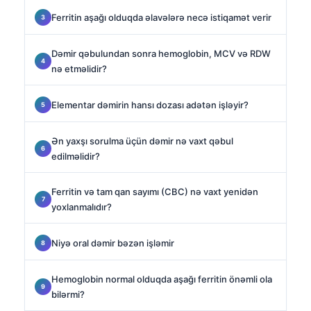
Ferritin aşağı olduqda əlavələrə necə istiqamət verir
Dəmir qəbulundan sonra hemoglobin, MCV və RDW
nə etməlidir?
Elementar dəmirin hansı dozası adətən işləyir?
Ən yaxşı sorulma üçün dəmir nə vaxt qəbul
edilməlidir?
Ferritin və tam qan sayımı (CBC) nə vaxt yenidən
yoxlanmalıdır?
Niyə oral dəmir bəzən işləmir
Hemoglobin normal olduqda aşağı ferritin önəmli ola
bilərmi?