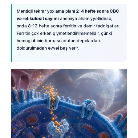
Čeština
Məntiqli təkrar yoxlama planı
2-4 həftə sonra CBC
日本語
və retikulosit sayımı
anemiya əhəmiyyətlidirsə,
Eesti
onda 8-12 həftə sonra ferritin və dəmir tədqiqatları.
Ferritin çox erkən qiymətləndirilməməlidir, çünki
Bosanski
hemoglobinin bərpası adətən depolardan
Svenska
doldurulmadan əvvəl baş verir.
Српски језик
Íslenska
Հայերեն
Bahasa Indonesia
हिन्दी
Nederlands
Dansk
Български
فارسی