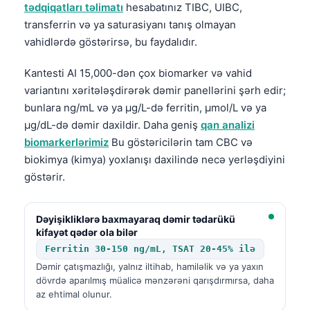
tədqiqatları təlimatı
hesabatınız TIBC, UIBC,
transferrin və ya saturasiyanı tanış olmayan
vahidlərdə göstərirsə, bu faydalıdır.
Kantesti AI 15,000-dən çox biomarker və vahid
variantını xəritələşdirərək dəmir panellərini şərh edir;
bunlara ng/mL və ya µg/L-də ferritin, µmol/L və ya
µg/dL-də dəmir daxildir. Daha geniş
qan analizi
biomarkerlərimiz
Bu göstəricilərin tam CBC və
biokimya (kimya) yoxlanışı daxilində necə yerləşdiyini
göstərir.
Dəyişikliklərə baxmayaraq dəmir tədarükü
kifayət qədər ola bilər
Ferritin 30-150 ng/mL, TSAT 20-45% ilə
Dəmir çatışmazlığı, yalnız iltihab, hamiləlik və ya yaxın
dövrdə aparılmış müalicə mənzərəni qarışdırmırsa, daha
az ehtimal olunur.