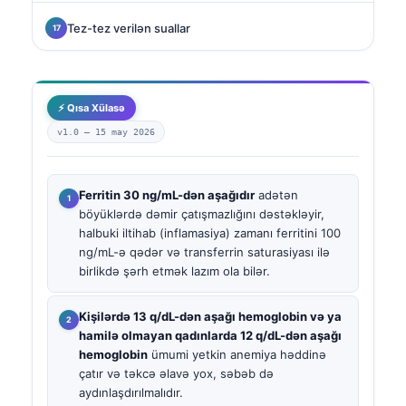
Tez-tez verilən suallar
⚡ Qısa Xülasə
v1.0 —
15 may 2026
Ferritin 30 ng/mL-dən aşağıdır
adətən
böyüklərdə dəmir çatışmazlığını dəstəkləyir,
halbuki iltihab (inflamasiya) zamanı ferritini 100
ng/mL-ə qədər və transferrin saturasiyası ilə
birlikdə şərh etmək lazım ola bilər.
Kişilərdə 13 q/dL-dən aşağı hemoglobin və ya
hamilə olmayan qadınlarda 12 q/dL-dən aşağı
hemoglobin
ümumi yetkin anemiya həddinə
çatır və təkcə əlavə yox, səbəb də
aydınlaşdırılmalıdır.