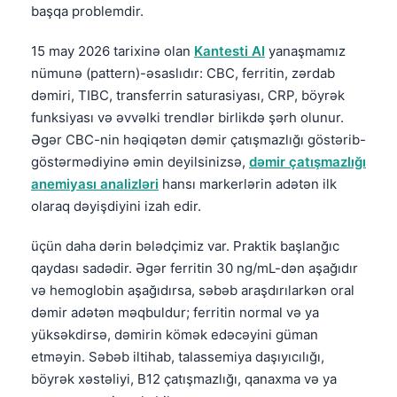
başqa problemdir.
15 may 2026 tarixinə olan
Kantesti AI
yanaşmamız
nümunə (pattern)-əsaslıdır: CBC, ferritin, zərdab
dəmiri, TIBC, transferrin saturasiyası, CRP, böyrək
funksiyası və əvvəlki trendlər birlikdə şərh olunur.
Əgər CBC-nin həqiqətən dəmir çatışmazlığı göstərib-
göstərmədiyinə əmin deyilsinizsə,
dəmir çatışmazlığı
anemiyası analizləri
hansı markerlərin adətən ilk
olaraq dəyişdiyini izah edir.
üçün daha dərin bələdçimiz var. Praktik başlanğıc
qaydası sadədir. Əgər ferritin 30 ng/mL-dən aşağıdır
və hemoglobin aşağıdırsa, səbəb araşdırılarkən oral
dəmir adətən məqbuldur; ferritin normal və ya
yüksəkdirsə, dəmirin kömək edəcəyini güman
etməyin. Səbəb iltihab, talassemiya daşıyıcılığı,
böyrək xəstəliyi, B12 çatışmazlığı, qanaxma və ya