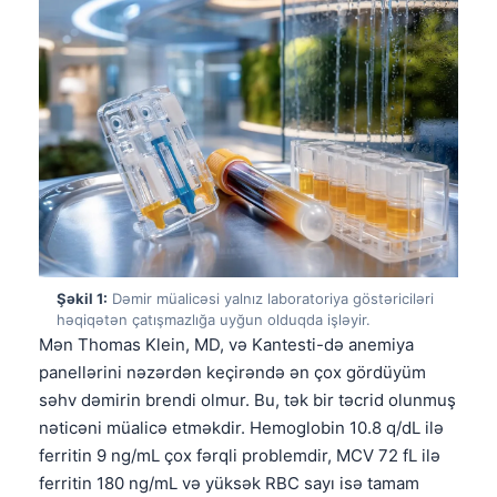
Şəkil 1:
Dəmir müalicəsi yalnız laboratoriya göstəriciləri
həqiqətən çatışmazlığa uyğun olduqda işləyir.
Mən Thomas Klein, MD, və Kantesti-də anemiya
panellərini nəzərdən keçirəndə ən çox gördüyüm
səhv dəmirin brendi olmur. Bu, tək bir təcrid olunmuş
nəticəni müalicə etməkdir. Hemoglobin 10.8 q/dL ilə
ferritin 9 ng/mL çox fərqli problemdir, MCV 72 fL ilə
ferritin 180 ng/mL və yüksək RBC sayı isə tamam