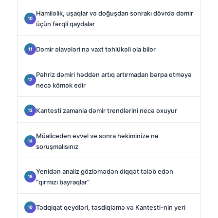
Hamiləlik, uşaqlar və doğuşdan sonrakı dövrdə dəmir
üçün fərqli qaydalar
Dəmir əlavələri nə vaxt təhlükəli ola bilər
Pəhriz dəmiri həddən artıq artırmadan bərpa etməyə
necə kömək edir
Kantesti zamanla dəmir trendlərini necə oxuyur
Müalicədən əvvəl və sonra həkiminizə nə
soruşmalısınız
Yenidən analiz gözləmədən diqqət tələb edən
“qırmızı bayraqlar”
Tədqiqat qeydləri, təsdiqləmə və Kantesti-nin yeri