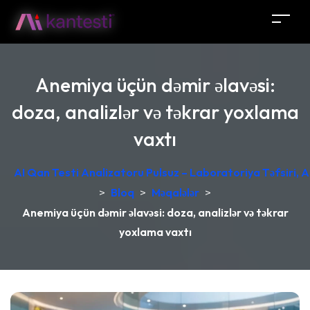
Anemiya üçün dəmir əlavəsi:
doza, analizlər və təkrar yoxlama
vaxtı
AI Qan Testi Analizatoru Pulsuz – Laboratoriya Təfsiri, A
>
Bloq
>
Məqalələr
>
Anemiya üçün dəmir əlavəsi: doza, analizlər və təkrar
yoxlama vaxtı