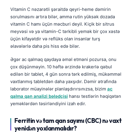
தமிழ்
Vitamin C nəzarətli şəraitdə qeyri-heme dəmirin
sorulmasını artıra bilər, amma rutin yüksək dozada
తెలుగు
vitamin C hamı üçün məcburi deyil. Kiçik bir sitrus
मराठी
meyvəsi və ya vitamin-C tərkibli yemək bir çox xəstə
اردو
üçün kifayətdir və reflüks olan insanlar turş
əlavələrlə daha pis hiss edə bilər.
বাংলা
Shqip
Əgər ac qalmaq qaydaya əməl etməni pozursa, onu
çox düşünməyin. 10 həftə ərzində krakerlə qəbul
Magyar
edilən bir tablet, 4 gün sonra tərk edilmiş, mükəmməl
Slovenščina
vaxtlanmış tabletdən daha yaxşıdır. Dəmir ətrafında
한국어
laborator müayinələr planlaşdırırsınızsa, bizim
ac
qalma qan analizi bələdçisi
hansı testlərin həqiqətən
Polski
yeməklərdən təsirləndiyini izah edir.
Lietuvių kalba
Русский
Ferritin və tam qan sayımı (CBC) nə vaxt
ქართული
yenidən yoxlanmalıdır?