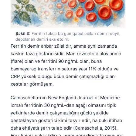
Şəkil 3:
Ferritin təkcə bu gün qəbul edilən dəmiri deyil,
depolanan dəmiri əks etdirir.
Ferritin dəmir anbar zülalıdır, amma eyni zamanda
kəskin faza göstəricisidir. Mən revmatoid alovlanma
(flare) olan və ferritini 90 ng/mL olan, buna
baxmayaraq transferrin saturasiyası 11% olduğu və
CRP yüksək olduğu üçün dəmir çatışmazlığı olan
xəstələr görmüşəm.
Camaschella-nın New England Journal of Medicine
icmalı ferritinin 30 ng/mL-dən aşağı olmasını tipik
yetkinlərdə dəmir çatışmazlığını güclü şəkildə
dəstəkləyən göstərici kimi təsvir edir, halbuki iltihab
daha ehtiyatlı şərh tələb edir (Camaschella, 2015).
Ferritininiz yüksəkdirsə, nümunəni diqqətlə oxuyun;