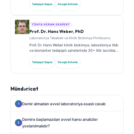
ixtisas sertifikatlarına malikdir və klinik praktikada
Tədqiqat Qapısı
Google Scholar
biomarker panelləri və laborator analiz barədə geniş
şəkildə nəşrlər edib.
TÖHFƏ VERƏN EKSPERT
Prof. Dr. Hans Weber, PhD
Laboratoriya Təbabəti və Klinik Biokimya Professoru
Prof. Dr. Hans Weber klinik biokimya, laboratoriya tibb
və biomarker tədqiqatı sahələrində 30+ illik təcrübə
gətirir. Alman Klinik Kimya Cəmiyyətinin keçmiş
prezidenti olaraq o, diaqnostik panel analizi,
Tədqiqat Qapısı
Google Scholar
biomarkerlərin standartlaşdırılması və AI ilə
dəstəklənən laboratoriya tibb üzrə ixtisaslaşır.
Mündəricat
Dəmir almadan əvvəl laboratoriya əsaslı cavab
Dəmirə başlamazdan əvvəl hansı analizlər
yoxlanılmalıdır?