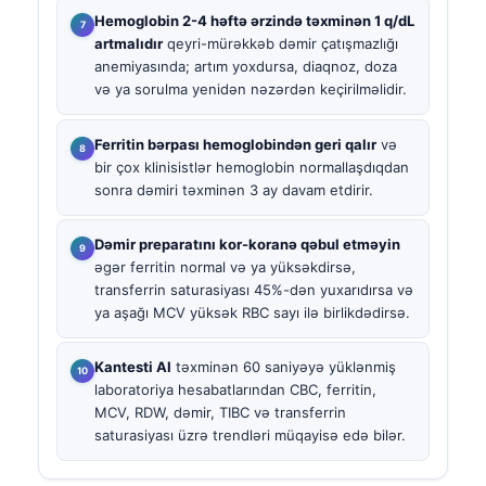
Hemoglobin 2-4 həftə ərzində təxminən 1 q/dL
artmalıdır
qeyri-mürəkkəb dəmir çatışmazlığı
anemiyasında; artım yoxdursa, diaqnoz, doza
və ya sorulma yenidən nəzərdən keçirilməlidir.
Ferritin bərpası hemoglobindən geri qalır
və
bir çox klinisistlər hemoglobin normallaşdıqdan
sonra dəmiri təxminən 3 ay davam etdirir.
Dəmir preparatını kor-koranə qəbul etməyin
əgər ferritin normal və ya yüksəkdirsə,
transferrin saturasiyası 45%-dən yuxarıdırsa və
ya aşağı MCV yüksək RBC sayı ilə birlikdədirsə.
Kantesti AI
təxminən 60 saniyəyə yüklənmiş
laboratoriya hesabatlarından CBC, ferritin,
MCV, RDW, dəmir, TIBC və transferrin
saturasiyası üzrə trendləri müqayisə edə bilər.