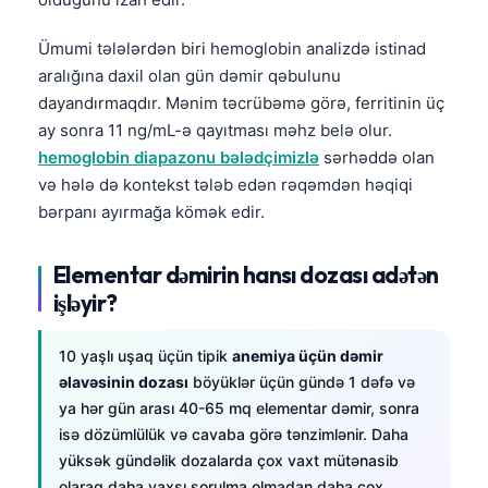
Ümumi tələlərdən biri hemoglobin analizdə istinad
aralığına daxil olan gün dəmir qəbulunu
dayandırmaqdır. Mənim təcrübəmə görə, ferritinin üç
ay sonra 11 ng/mL-ə qayıtması məhz belə olur.
hemoglobin diapazonu bələdçimizlə
sərhəddə olan
və hələ də kontekst tələb edən rəqəmdən həqiqi
bərpanı ayırmağa kömək edir.
Elementar dəmirin hansı dozası adətən
işləyir?
10 yaşlı uşaq üçün tipik
anemiya üçün dəmir
əlavəsinin dozası
böyüklər üçün gündə 1 dəfə və
ya hər gün arası 40-65 mq elementar dəmir, sonra
isə dözümlülük və cavaba görə tənzimlənir. Daha
yüksək gündəlik dozalarda çox vaxt mütənasib
olaraq daha yaxşı sorulma olmadan daha çox