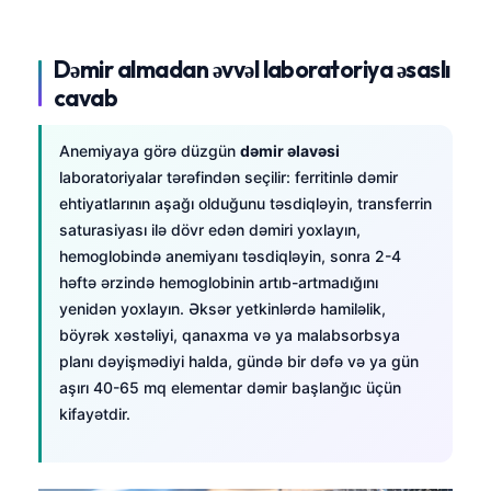
Dəmir almadan əvvəl laboratoriya əsaslı
cavab
Anemiyaya görə düzgün
dəmir əlavəsi
laboratoriyalar tərəfindən seçilir: ferritinlə dəmir
ehtiyatlarının aşağı olduğunu təsdiqləyin, transferrin
saturasiyası ilə dövr edən dəmiri yoxlayın,
hemoglobində anemiyanı təsdiqləyin, sonra 2-4
həftə ərzində hemoglobinin artıb-artmadığını
yenidən yoxlayın. Əksər yetkinlərdə hamiləlik,
böyrək xəstəliyi, qanaxma və ya malabsorbsya
planı dəyişmədiyi halda, gündə bir dəfə və ya gün
aşırı 40-65 mq elementar dəmir başlanğıc üçün
kifayətdir.