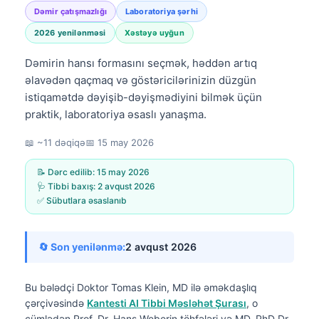
Dəmir çatışmazlığı
Laboratoriya şərhi
2026 yenilənməsi
Xəstəyə uyğun
Dəmirin hansı formasını seçmək, həddən artıq
əlavədən qaçmaq və göstəricilərinizin düzgün
istiqamətdə dəyişib-dəyişmədiyini bilmək üçün
praktik, laboratoriya əsaslı yanaşma.
📖 ~11 dəqiqə
📅
15 may 2026
📝 Dərc edilib:
15 may 2026
🩺 Tibbi baxış:
2 avqust 2026
✅ Sübutlara əsaslanıb
🔄 Son yenilənmə:
2 avqust 2026
Bu bələdçi
Doktor Tomas Klein, MD
ilə əməkdaşlıq
çərçivəsində
Kantesti AI Tibbi Məsləhət Şurası
, o
cümlədən Prof. Dr. Hans Weberin töhfələri və MD, PhD Dr.