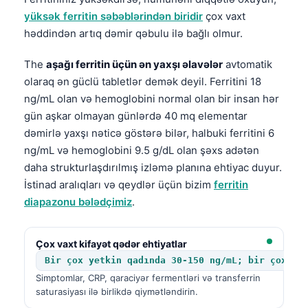
yüksək ferritin səbəblərindən biridir
çox vaxt
həddindən artıq dəmir qəbulu ilə bağlı olmur.
The
aşağı ferritin üçün ən yaxşı əlavələr
avtomatik
olaraq ən güclü tabletlər demək deyil. Ferritini 18
ng/mL olan və hemoglobini normal olan bir insan hər
gün aşkar olmayan günlərdə 40 mq elementar
dəmirlə yaxşı nəticə göstərə bilər, halbuki ferritini 6
ng/mL və hemoglobini 9.5 g/dL olan şəxs adətən
daha strukturlaşdırılmış izləmə planına ehtiyac duyur.
İstinad aralıqları və qeydlər üçün bizim
ferritin
diapazonu bələdçimiz
.
Çox vaxt kifayət qədər ehtiyatlar
Bir çox yetkin qadında 30-150 ng/mL; bir çox ye
Simptomlar, CRP, qaraciyər fermentləri və transferrin
saturasiyası ilə birlikdə qiymətləndirin.