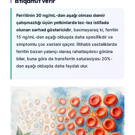
istiqamət verir
Ferritinin 30 ng/mL-dən aşağı olması dəmir
çatışmazlığı üçün yetkinlərdə tez-tez istifadə
olunan sərhəd göstəricidir
, baxmayaraq ki, ferritin
15 ng/mL-dən aşağı olduqda daha spesifikdir və
simptomlu çox xəstəni qaçırır. İltihablı xəstəliklərdə
ferritin bəzən yalançı olaraq rahatlaşdırıcı görünə
bilər, buna görə də transferrin saturasiyası 20%-
dən aşağı olduqda daha faydalı olur.