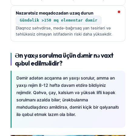
Gàidhlig
Euskara
Nəzarətsiz meqadozadan uzaq durun
Македонски јазик
Gündəlik >150 mq elementar dəmir
Diaqnoz səhvdirsə, mədə-bağırsaq yan təsirləri və
Latviešu valoda
təhlükəsiz olmayan istifadənin riski daha yüksəkdir.
Galego
অসমীয়া
Ən yaxşı sorulma üçün dəmir nə vaxt
සිංහල
qəbul edilməlidir?
سنڌي
Dəmir adətən acqarına ən yaxşı sorulur, amma ən
پښتو
yaxşı rejim 8-12 həftə davam etdirə bildiyiniz
rejimdir. Qəhvə, çay, kalsium və yüksək lifli kəpək
sorulmanı azalda bilər; ürəkbulanma
Slovenčina
məhdudlaşdırıcı amildirsə, dəmiri kiçik bir qəlyanaltı
Hrvatski
ilə qəbul etmək lazım ola bilər.
Suomi
Қазақ тілі