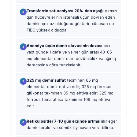
Transferrin saturasiyası 20%-dən aşağı
qırmızı
qan hüceyrələrinin istehsalı üçün dövran edən
dəmirin çox az olduğunu göstərir, xüsusən də
TIBC yüksək olduqda.
Anemiya üçün dəmir əlavəsinin dozası
çox
vaxt gündə 1 dəfə və ya hər gün arası 40–65
mq elementar dəmir olur; dözümlülük və ağırlıq
dərəcəsinə görə tənzimlənir.
325 mq dəmir sulfat
təxminən 65 mq
elementar dəmir ehtiva edir; 325 mq ferrous
qlükonat təxminən 35 mq ehtiva edir; 325 mq
ferrous fumarat isə təxminən 106 mq ehtiva
edir.
Retikulositlər 7-10 gün ərzində artmalıdır
əgər
dəmir sorulur və sümük iliyi cavab verə bilirsə.