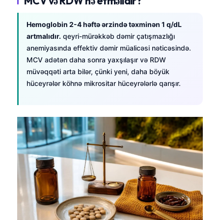
MCV və RDW nə etməlidir?
Hemoglobin 2-4 həftə ərzində təxminən 1 q/dL
artmalıdır.
qeyri-mürəkkəb dəmir çatışmazlığı
anemiyasında effektiv dəmir müalicəsi nəticəsində.
MCV adətən daha sonra yaxşılaşır və RDW
müvəqqəti arta bilər, çünki yeni, daha böyük
hüceyrələr köhnə mikrositar hüceyrələrlə qarışır.