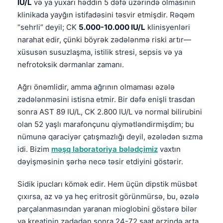
IU/L
və ya yuxarı həddin 5 dəfə üzərində olmasının
klinikada yayğın istifadəsini təsvir etmişdir. Rəqəm
“sehrli” deyil; CK
5.000-10.000 IU/L
klinisyenləri
narahat edir, çünki böyrək zədələnmə riski artır—
xüsusən susuzlaşma, istilik stresi, sepsis və ya
nefrotoksik dərmanlar zamanı.
Ağrı önəmlidir, amma ağrının olmaması əzələ
zədələnməsini istisna etmir. Bir dəfə enişli trasdan
sonra AST 89 IU/L, CK 2.800 IU/L və normal bilirubini
olan 52 yaşlı marafonçunu qiymətləndirmişdim; bu
nümunə qaraciyər çatışmazlığı deyil, əzələdən sızma
idi. Bizim
məşq laboratoriya bələdçimiz
vaxtın
dəyişməsinin şərhə necə təsir etdiyini göstərir.
Sidik ipucları kömək edir. Hem üçün dipstik müsbət
çıxırsa, az və ya heç eritrosit görünmürsə, bu, əzələ
parçalanmasından yaranan mioglobini göstərə bilər
və kreatinin zədədən sonra 24-72 saat ərzində arta