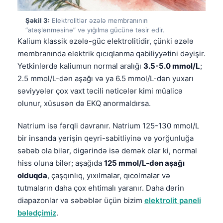
Şəkil 3:
Elektrolitlər əzələ membranının
“atəşlənməsinə” və yığılma gücünə təsir edir.
Kalium klassik əzələ-güc elektrolitidir, çünki əzələ
membranında elektrik qıcıqlanma qabiliyyətini dəyişir.
Yetkinlərdə kaliumun normal aralığı
3.5-5.0 mmol/L
;
2.5 mmol/L-dən aşağı və ya 6.5 mmol/L-dən yuxarı
səviyyələr çox vaxt təcili nəticələr kimi müalicə
olunur, xüsusən də EKQ anormaldırsa.
Natrium isə fərqli davranır. Natrium 125-130 mmol/L
bir insanda yerişin qeyri-sabitliyinə və yorğunluğa
səbəb ola bilər, digərində isə demək olar ki, normal
hiss oluna bilər; aşağıda
125 mmol/L-dən aşağı
olduqda
, çaşqınlıq, yıxılmalar, qıcolmalar və
tutmaların daha çox ehtimalı yaranır. Daha dərin
diapazonlar və səbəblər üçün bizim
elektrolit paneli
bələdçimiz
.