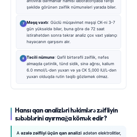
antiviral dərmanlar hamısı laboratoriyada fərqli
şəkildə görünən zəiflik nümunələri yarada bilər.
Məşq vaxtı
: Güclü müqavimət məşqi CK-ni 3-7
gün yüksəldə bilər, buna görə də 72 saat
istirahətdən sonra təkrar analiz çox vaxt yalançı
həyəcanın qarşısını alır.
Təcili nümunə
: Qəfil birtərəfli zəiflik, nəfəs
almaqda çətinlik, tünd sidik, sinə ağrısı, kalium
6.0 mmol/L-dən yuxarı və ya CK 5,000 IU/L-dən
yuxarı olduqda rutin təqib gözləmək olmaz.
Hansı qan analizləri həkimlərə zəifliyin
səbəblərini ayırmağa kömək edir?
A
əzələ zəifliyi üçün qan analizi
adətən elektrolitlər,