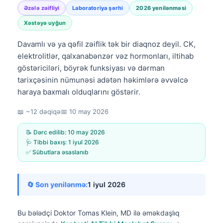
Əzələ zəifliyi
Laboratoriya şərhi
2026 yenilənməsi
Xəstəyə uyğun
Davamlı və ya qəfil zəiflik tək bir diaqnoz deyil. CK,
elektrolitlər, qalxanabənzər vəz hormonları, iltihab
göstəriciləri, böyrək funksiyası və dərman
tarixçəsinin nümunəsi adətən həkimlərə əvvəlcə
haraya baxmalı olduqlarını göstərir.
📖 ~12 dəqiqə
📅
10 may 2026
📝 Dərc edilib:
10 may 2026
🩺 Tibbi baxış:
1 iyul 2026
✅ Sübutlara əsaslanıb
🔄 Son yenilənmə:
1 iyul 2026
Bu bələdçi
Doktor Tomas Klein, MD
ilə əməkdaşlıq