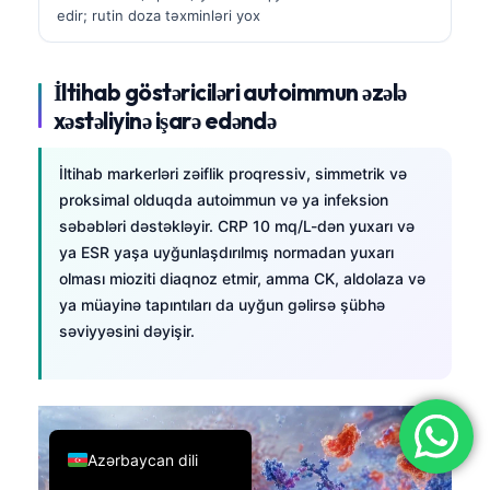
edir; rutin doza təxminləri yox
简体中文
Română
İltihab göstəriciləri autoimmun əzələ
Türkçe
xəstəliyinə işarə edəndə
Ελληνικά
Português
İltihab markerləri zəiflik proqressiv, simmetrik və
proksimal olduqda autoimmun və ya infeksion
Español
səbəbləri dəstəkləyir. CRP 10 mq/L-dən yuxarı və
Italiano
ya ESR yaşa uyğunlaşdırılmış normadan yuxarı
olması mioziti diaqnoz etmir, amma CK, aldolaza və
עִבְרִית
ya müayinə tapıntıları da uyğun gəlirsə şübhə
Français
səviyyəsini dəyişir.
العربية
Deutsch
English
Azərbaycan dili