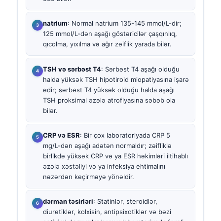
natrium
: Normal natrium 135-145 mmol/L-dir;
125 mmol/L-dən aşağı göstəricilər çaşqınlıq,
qıcolma, yıxılma və ağır zəiflik yarada bilər.
TSH və sərbəst T4
: Sərbəst T4 aşağı olduğu
halda yüksək TSH hipotiroid miopatiyasına işarə
edir; sərbəst T4 yüksək olduğu halda aşağı
TSH proksimal əzələ atrofiyasına səbəb ola
bilər.
CRP və ESR
: Bir çox laboratoriyada CRP 5
mg/L-dən aşağı adətən normaldır; zəifliklə
birlikdə yüksək CRP və ya ESR həkimləri iltihablı
əzələ xəstəliyi və ya infeksiya ehtimalını
nəzərdən keçirməyə yönəldir.
dərman təsirləri
: Statinlər, steroidlər,
diuretiklər, kolxisin, antipsixotiklər və bəzi