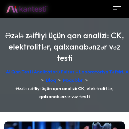
Əzələ zəifliyi üçün qan analizi: CK,
elektrolitlər, qalxanabənzər vəz
testi
AI Qan Testi Analizatoru Pulsuz – Laboratoriya Təfsiri, A
>
Bloq
>
Məqalələr
>
Əzələ zəifliyi üçün qan analizi: CK, elektrolitlər,
qalxanabənzər vəz testi