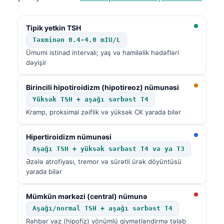
Čeština
日本語
Tipik yetkin TSH
Eesti
Təxminən 0.4-4.0 mIU/L
Ümumi istinad intervalı; yaş və hamiləlik hədəfləri
Bosanski
dəyişir
Svenska
Birincili hipotiroidizm (hipotireoz) nümunəsi
Српски језик
Yüksək TSH + aşağı sərbəst T4
Íslenska
Kramp, proksimal zəiflik və yüksək CK yarada bilər
Հայերեն
Hipertiroidizm nümunəsi
Bahasa Indonesia
Aşağı TSH + yüksək sərbəst T4 və ya T3
हिन्दी
Əzələ atrofiyası, tremor və sürətli ürək döyüntüsü
Nederlands
yarada bilər
Dansk
Mümkün mərkəzi (central) nümunə
Български
Aşağı/normal TSH + aşağı sərbəst T4
فارسی
Rəhbər vəz (hipofiz) yönümlü qiymətləndirmə tələb