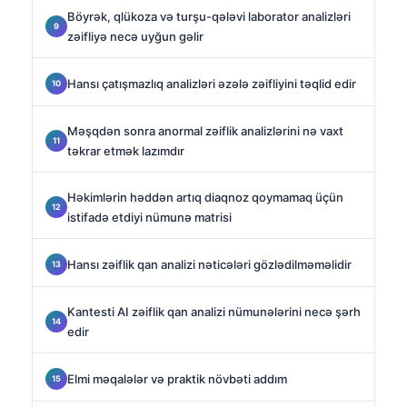
Böyrək, qlükoza və turşu-qələvi laborator analizləri
zəifliyə necə uyğun gəlir
Hansı çatışmazlıq analizləri əzələ zəifliyini təqlid edir
Məşqdən sonra anormal zəiflik analizlərini nə vaxt
təkrar etmək lazımdır
Həkimlərin həddən artıq diaqnoz qoymamaq üçün
istifadə etdiyi nümunə matrisi
Hansı zəiflik qan analizi nəticələri gözlədilməməlidir
Kantesti AI zəiflik qan analizi nümunələrini necə şərh
edir
Elmi məqalələr və praktik növbəti addım