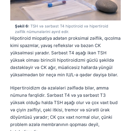
Català
O‘zbekcha
Українська
Şəkil 6:
TSH və sərbəst T4 hipotiroid və hipertiroid
zəiflik nümunələrini ayırd edir.
አማርኛ
Hipotiroid miopatiya adətən proksimal zəiflik, qıcolma
Kiswahili
kimi spazmlar, yavaş reflekslər və bəzən CK
yüksəlməsi yaradır. Sərbəst T4 aşağı ikən TSH
ភាសាខ្មែរ
yüksək olması birincili hipotiroidizmi güclü şəkildə
ဗမာစာ
dəstəkləyir və CK ağır, müalicəsiz hallarda yüngül
ไทย
yüksəlmədən bir neçə min IU/L-ə qədər dəyişə bilər.
Tagalog
Hipertiroidizm də əzələləri zəiflədə bilər, amma
Tiếng Việt
nümunə fərqlidir. Sərbəst T4 və ya sərbəst T3
Bahasa Melayu
yüksək olduğu halda TSH aşağı olur və çox vaxt bud
və çiyin zəifliyi, çəki itkisi, tremor və sürətli ürək
മലയാളം
döyüntüsü yaradır; CK çox vaxt normal olur, çünki
ಕನ್ನಡ
problem əzələ membranının qopması deyil,
ગુજરાતી