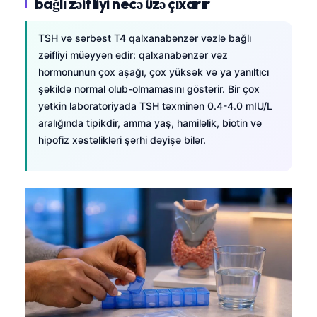
bağlı zəifliyi necə üzə çıxarır
Gàidhlig
Euskara
TSH və sərbəst T4 qalxanabənzər vəzlə bağlı
Македонски јазик
zəifliyi müəyyən edir: qalxanabənzər vəz
Latviešu valoda
hormonunun çox aşağı, çox yüksək və ya yanıltıcı
şəkildə normal olub-olmamasını göstərir. Bir çox
Galego
yetkin laboratoriyada TSH təxminən 0.4-4.0 mIU/L
অসমীয়া
aralığında tipikdir, amma yaş, hamiləlik, biotin və
hipofiz xəstəlikləri şərhi dəyişə bilər.
සිංහල
سنڌي
پښتو
Slovenčina
Hrvatski
Suomi
Қазақ тілі