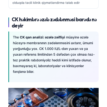
olduqda təcili klinik qiymətləndirmə tələb edir
CK həkimlərə əzələ zədələnməsi barədə nə
deyir
The
CK qan analizi: əzələ zəifliyi
müayinə əzələ
hüceyrə membranının zədələnməsini axtarır, ümumi
yorğunluğu yox. CK 1.000 IU/L-dən yuxarı və ya
yuxarı referens limitindən 5 dəfədən çox olması tez-
tez praktik rabdomiyoliz həddi kimi istifadə olunur,
baxmayaraq ki, laboratoriyalar və klinisyenlər
fərqlənə bilər.