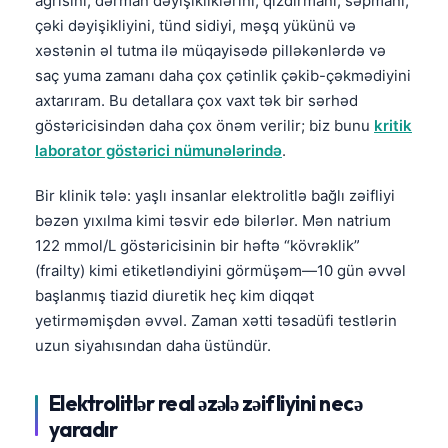
ağrısını, dərman dəyişikliklərini, qızdırmanı, səpmanı,
çəki dəyişikliyini, tünd sidiyi, məşq yükünü və
xəstənin əl tutma ilə müqayisədə pilləkənlərdə və
saç yuma zamanı daha çox çətinlik çəkib-çəkmədiyini
axtarıram. Bu detallara çox vaxt tək bir sərhəd
göstəricisindən daha çox önəm verilir; biz bunu
kritik
laborator göstərici nümunələrində
.
Bir klinik tələ: yaşlı insanlar elektrolitlə bağlı zəifliyi
bəzən yıxılma kimi təsvir edə bilərlər. Mən natrium
122 mmol/L göstəricisinin bir həftə “kövrəklik”
(frailty) kimi etiketləndiyini görmüşəm—10 gün əvvəl
başlanmış tiazid diuretik heç kim diqqət
yetirməmişdən əvvəl. Zaman xətti təsadüfi testlərin
uzun siyahısından daha üstündür.
Elektrolitlər real əzələ zəifliyini necə
yaradır