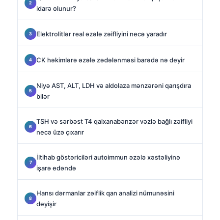
idarə olunur?
Elektrolitlər real əzələ zəifliyini necə yaradır
CK həkimlərə əzələ zədələnməsi barədə nə deyir
Niyə AST, ALT, LDH və aldolaza mənzərəni qarışdıra
bilər
TSH və sərbəst T4 qalxanabənzər vəzlə bağlı zəifliyi
necə üzə çıxarır
İltihab göstəriciləri autoimmun əzələ xəstəliyinə
işarə edəndə
Hansı dərmanlar zəiflik qan analizi nümunəsini
dəyişir