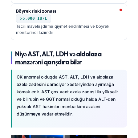
Böyrək riski zonası
>5,000 IU/L
Təcili mayeləşdirmə qiymətləndirilməsi və böyrək
monitorinqi lazımdır
Niyə AST, ALT, LDH və aldolaza
mənzərəni qarışdıra bilər
CK anormal olduqda AST, ALT, LDH və aldolaza
əzələ zədəsini qaraciyər xəstəliyindən ayırmağa
kömək edir. AST çox vaxt əzələ zədəsi ilə yüksəlir
və bilirubin və GGT normal olduğu halda ALT-dən
yüksək AST həkimləri mənbə kimi əzələni
düşünməyə vadar etməlidir.