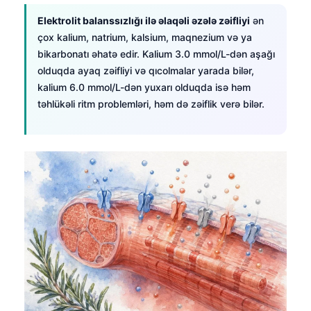
Elektrolit balanssızlığı ilə əlaqəli əzələ zəifliyi
ən
çox kalium, natrium, kalsium, maqnezium və ya
bikarbonatı əhatə edir. Kalium 3.0 mmol/L-dən aşağı
olduqda ayaq zəifliyi və qıcolmalar yarada bilər,
kalium 6.0 mmol/L-dən yuxarı olduqda isə həm
təhlükəli ritm problemləri, həm də zəiflik verə bilər.