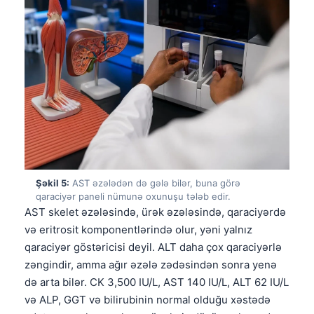
Şəkil 5:
AST əzələdən də gələ bilər, buna görə
qaraciyər paneli nümunə oxunuşu tələb edir.
AST skelet əzələsində, ürək əzələsində, qaraciyərdə
və eritrosit komponentlərində olur, yəni yalnız
qaraciyər göstəricisi deyil. ALT daha çox qaraciyərlə
zəngindir, amma ağır əzələ zədəsindən sonra yenə
də arta bilər. CK 3,500 IU/L, AST 140 IU/L, ALT 62 IU/L
Norsk bokmål
və ALP, GGT və bilirubinin normal olduğu xəstədə
Ślōnskŏ gŏdka