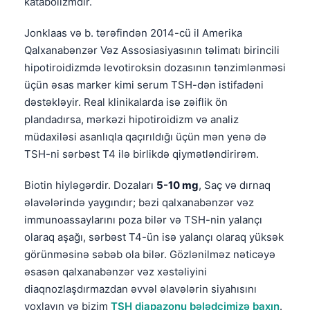
katabolizmdir.
தமிழ்
Jonklaas və b. tərəfindən 2014-cü il Amerika
తెలుగు
Qalxanabənzər Vəz Assosiasiyasının təlimatı birincili
मराठी
hipotiroidizmdə levotiroksin dozasının tənzimlənməsi
üçün əsas marker kimi serum TSH-dən istifadəni
اردو
dəstəkləyir. Real klinikalarda isə zəiflik ön
বাংলা
plandadırsa, mərkəzi hipotiroidizm və analiz
Shqip
müdaxiləsi asanlıqla qaçırıldığı üçün mən yenə də
TSH-ni sərbəst T4 ilə birlikdə qiymətləndirirəm.
Magyar
Slovenščina
Biotin hiyləgərdir. Dozaları
5-10 mg
, Saç və dırnaq
əlavələrində yaygındır; bəzi qalxanabənzər vəz
한국어
immunoassaylarını poza bilər və TSH-nin yalançı
Polski
olaraq aşağı, sərbəst T4-ün isə yalançı olaraq yüksək
Lietuvių kalba
görünməsinə səbəb ola bilər. Gözlənilməz nəticəyə
əsasən qalxanabənzər vəz xəstəliyini
Русский
diaqnozlaşdırmazdan əvvəl əlavələrin siyahısını
ქართული
yoxlayın və bizim
TSH diapazonu bələdçimizə baxın
.