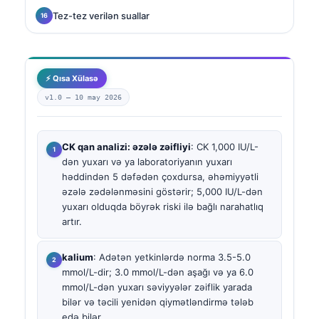
Tez-tez verilən suallar
⚡ Qısa Xülasə
v1.0 —
10 may 2026
CK qan analizi: əzələ zəifliyi
: CK 1,000 IU/L-
dən yuxarı və ya laboratoriyanın yuxarı
həddindən 5 dəfədən çoxdursa, əhəmiyyətli
əzələ zədələnməsini göstərir; 5,000 IU/L-dən
yuxarı olduqda böyrək riski ilə bağlı narahatlıq
artır.
kalium
: Adətən yetkinlərdə norma 3.5-5.0
mmol/L-dir; 3.0 mmol/L-dən aşağı və ya 6.0
mmol/L-dən yuxarı səviyyələr zəiflik yarada
bilər və təcili yenidən qiymətləndirmə tələb
edə bilər.