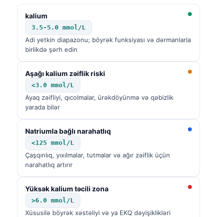
kalium
3.5-5.0 mmol/L
Adi yetkin diapazonu; böyrək funksiyası və dərmanlarla
birlikdə şərh edin
Aşağı kalium zəiflik riski
<3.0 mmol/L
Ayaq zəifliyi, qıcolmalar, ürəkdöyünmə və qəbizlik
yarada bilər
Natriumla bağlı narahatlıq
<125 mmol/L
Çaşqınlıq, yıxılmalar, tutmalar və ağır zəiflik üçün
narahatlıq artırır
Yüksək kalium təcili zona
>6.0 mmol/L
Xüsusilə böyrək xəstəliyi və ya EKQ dəyişiklikləri