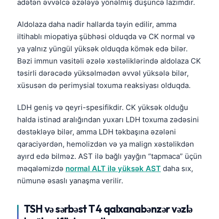
adətən əvvəlcə əzələyə yönəlmiş düşüncə lazımdır.
Frysk
Aldolaza daha nadir hallarda təyin edilir, amma
Esperanto
iltihablı miopatiya şübhəsi olduqda və CK normal və
Беларуская мова
ya yalnız yüngül yüksək olduqda kömək edə bilər.
Татар теле
Bəzi immun vasitəli əzələ xəstəliklərində aldolaza CK
təsirli dərəcədə yüksəlmədən əvvəl yüksələ bilər,
Кыргызча
xüsusən də perimysial toxuma reaksiyası olduqda.
ئۇيغۇرچە
Cebuano
LDH geniş və qeyri-spesifikdir. CK yüksək olduğu
halda istinad aralığından yuxarı LDH toxuma zədəsini
Basa Jawa
dəstəkləyə bilər, amma LDH təkbaşına əzələni
ພາສາລາວ
qaraciyərdən, hemolizdən və ya malign xəstəlikdən
Монгол
ayırd edə bilməz. AST ilə bağlı yayğın “tapmaca” üçün
məqaləmizdə
normal ALT ilə yüksək AST
daha sıx,
Afrikaans
nümunə əsaslı yanaşma verilir.
العربية المغربية
Occitan
TSH və sərbəst T4 qalxanabənzər vəzlə