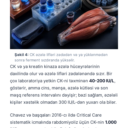
Şəkil 4:
CK əzələ lifləri zədədən və ya yüklənmədən
sonra ferment sızdıranda yüksəlir.
CK və ya kreatin kinaza əzələ hüceyrələrinin
daxilində olur və əzələ lifləri zədələnəndə sızır. Bir
çox laboratoriya yetkin CK-ni təxminən
40-200 IU/L
,
göstərir, amma cins, mənşə, əzələ kütləsi və son
məşq referens intervalını dəyişir; bəzi sağlam, əzələli
kişilər xəstəlik olmadan 300 IU/L-dən yuxarı ola bilər.
Chavez və başqaları 2016-cı ildə Critical Care
sistematik icmalında rabdomiyoliz üçün CK-nin
1.000