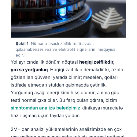
Şəkil 1:
Nümunə əsaslı zəiflik testi əzələ,
qalxanabənzər vəz və elektrolit siqnallarını müqayisə
edir.
Yol ayrıcında ilk dönüm nöqtəsi
həqiqi zəiflikdir,
yoxsa yorğunluq
. Həqiqi zəiflik o deməkdir ki, əzələ
gözlənilən qüvvəni yarada bilmir; məsələn, qolları
istifadə etmədən stuldan qalxmaqda çətinlik.
Yorğunluq aşağı enerji kimi hiss olunur, amma güc
testi normal çıxa bilər. Bu fərq bulanıqdırsa, bizim
simptomdan analizə bələdçimiz
klinikaya müraciətə
hazırlaşmaq üçün faydalı yoldur.
2M+ qan analizi yükləmələrinin analizimizdə ən çox
rast gəlinən qaçınılmaz səhv tək bir anormal nəticəni