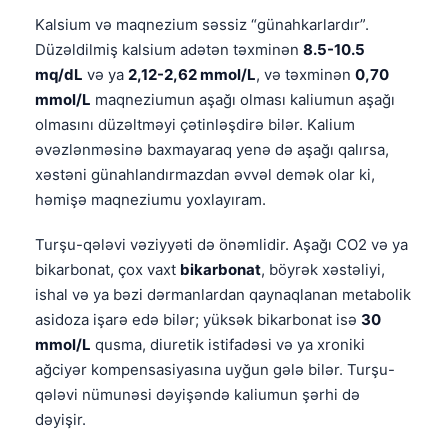
Kalsium və maqnezium səssiz “günahkarlardır”.
Düzəldilmiş kalsium adətən təxminən
8.5-10.5
mq/dL
və ya
2,12-2,62 mmol/L
, və təxminən
0,70
mmol/L
maqneziumun aşağı olması kaliumun aşağı
olmasını düzəltməyi çətinləşdirə bilər. Kalium
əvəzlənməsinə baxmayaraq yenə də aşağı qalırsa,
xəstəni günahlandırmazdan əvvəl demək olar ki,
həmişə maqneziumu yoxlayıram.
Turşu-qələvi vəziyyəti də önəmlidir. Aşağı CO2 və ya
bikarbonat, çox vaxt
bikarbonat
, böyrək xəstəliyi,
ishal və ya bəzi dərmanlardan qaynaqlanan metabolik
asidoza işarə edə bilər; yüksək bikarbonat isə
30
mmol/L
qusma, diuretik istifadəsi və ya xroniki
ağciyər kompensasiyasına uyğun gələ bilər. Turşu-
qələvi nümunəsi dəyişəndə kaliumun şərhi də
dəyişir.