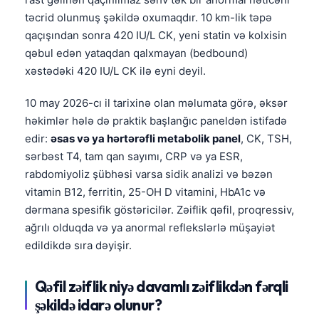
təcrid olunmuş şəkildə oxumaqdır. 10 km-lik təpə
qaçışından sonra 420 IU/L CK, yeni statin və kolxisin
qəbul edən yataqdan qalxmayan (bedbound)
xəstədəki 420 IU/L CK ilə eyni deyil.
10 may 2026-cı il tarixinə olan məlumata görə, əksər
həkimlər hələ də praktik başlanğıc paneldən istifadə
edir:
əsas və ya hərtərəfli metabolik panel
, CK, TSH,
sərbəst T4, tam qan sayımı, CRP və ya ESR,
rabdomiyoliz şübhəsi varsa sidik analizi və bəzən
vitamin B12, ferritin, 25-OH D vitamini, HbA1c və
dərmana spesifik göstəricilər. Zəiflik qəfil, proqressiv,
ağrılı olduqda və ya anormal reflekslərlə müşayiət
edildikdə sıra dəyişir.
Qəfil zəiflik niyə davamlı zəiflikdən fərqli
şəkildə idarə olunur?