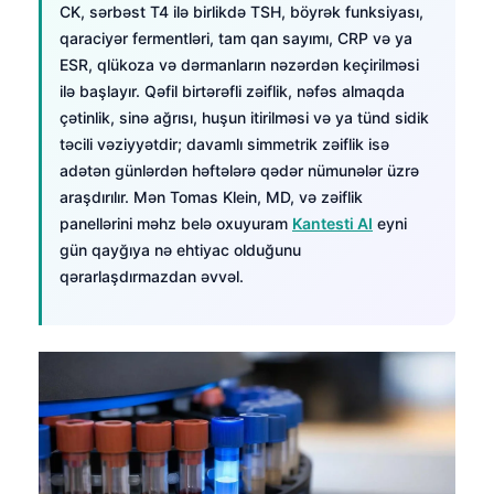
CK, sərbəst T4 ilə birlikdə TSH, böyrək funksiyası,
qaraciyər fermentləri, tam qan sayımı, CRP və ya
ESR, qlükoza və dərmanların nəzərdən keçirilməsi
ilə başlayır. Qəfil birtərəfli zəiflik, nəfəs almaqda
çətinlik, sinə ağrısı, huşun itirilməsi və ya tünd sidik
təcili vəziyyətdir; davamlı simmetrik zəiflik isə
adətən günlərdən həftələrə qədər nümunələr üzrə
araşdırılır. Mən Tomas Klein, MD, və zəiflik
panellərini məhz belə oxuyuram
Kantesti AI
eyni
gün qayğıya nə ehtiyac olduğunu
qərarlaşdırmazdan əvvəl.