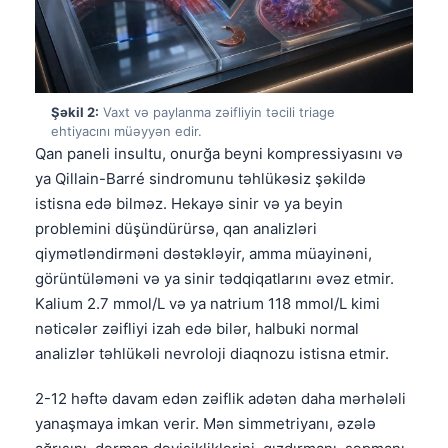
Şəkil 2:
Vaxt və paylanma zəifliyin təcili triage
ehtiyacını müəyyən edir.
Qan paneli insultu, onurğa beyni kompressiyasını və
ya Qillain-Barré sindromunu təhlükəsiz şəkildə
istisna edə bilməz. Hekayə sinir və ya beyin
problemini düşündürürsə, qan analizləri
qiymətləndirməni dəstəkləyir, amma müayinəni,
görüntüləməni və ya sinir tədqiqatlarını əvəz etmir.
Kalium 2.7 mmol/L və ya natrium 118 mmol/L kimi
nəticələr zəifliyi izah edə bilər, halbuki normal
analizlər təhlükəli nevroloji diaqnozu istisna etmir.
2-12 həftə davam edən zəiflik adətən daha mərhələli
yanaşmaya imkan verir. Mən simmetriyanı, əzələ