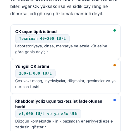
bilər. Əgər CK yüksəkdirsə və sidik çay rənginə
dönürsə, adi görüşü gözləmək məntiqli deyil.
CK üçün tipik istinad
Təxminən 40-200 IU/L
Laboratoriyaya, cinsə, mənşəyə və əzələ kütləsinə
görə geniş dəyişir
Yüngül CK artımı
200-1,000 IU/L
Çox vaxt məşq, inyeksiyalar, düşmələr, qıcolmalar və ya
dərman təsiri
Rhabdomiyoliz üçün tez-tez istifadə olunan
hədd
>1,000 IU/L və ya >5x ULN
Düzgün kontekstdə klinik baxımdan əhəmiyyətli əzələ
zədəsini göstərir