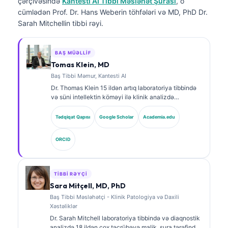
çərçivəsində
Kantesti AI Tibbi Məsləhət Şurası
, o
cümlədən Prof. Dr. Hans Weberin töhfələri və MD, PhD Dr.
Sarah Mitchellin tibbi rəyi.
BAŞ MÜƏLLIF
Tomas Klein, MD
Baş Tibbi Məmur, Kantesti AI
Dr. Thomas Klein 15 ildən artıq laboratoriya tibbində
və süni intellektin köməyi ilə klinik analizdə
təcrübəyə malik, sertifikatlı klinik hematoloq və
internistdir. Kantesti AI şirkətində Baş Tibb Direktoru
Tədqiqat Qapısı
Google Scholar
Academia.edu
kimi o, məxsusi neyron şəbəkənin tibbi dəqiqliyinə
dair klinik nəzarəti həyata keçirir. Dr. Klein
ORCID
biomarkerlərin şərhi və laboratoriya diaqnostikası
mövzularında laboratoriya tibbinə dair geniş şəkildə
nəşrlər edib.
TIBBI RƏYÇI
Sara Mitçell, MD, PhD
Baş Tibbi Məsləhətçi - Klinik Patologiya və Daxili
Xəstəliklər
Dr. Sarah Mitchell laboratoriya tibbində və diaqnostik
analizdə 18 ildən çox təcrübəyə malik, şura tərəfindən