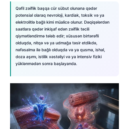
Qəfil zəiflik başqa cür sübut olunana qədər
potensial olaraq nevroloji, kardiak, toksik və ya
elektrolitlə bağlı kimi müalicə olunur. Dəqiqələrdən
saatlara qədər inkişaf edən zəiflik təcili
qiymətləndirmə tələb edir; xüsusən birtərəfli
olduqda, nitqə və ya udmağa təsir etdikdə,
nəfəsalma ilə bağlı olduqda və ya qusma, ishal,
doza aşımı, istilik xəstəliyi və ya intensiv fiziki
yüklənmədən sonra başlayanda.