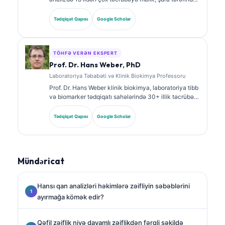
təsdiqlənmiş klinik patoloqdur. O, klinik kimya üzrə
ixtisas sertifikatlarına malikdir və klinik praktikada
Tədqiqat Qapısı
Google Scholar
biomarker panelləri və laborator analiz barədə geniş
şəkildə nəşrlər edib.
TÖHFƏ VERƏN EKSPERT
Prof. Dr. Hans Weber, PhD
Laboratoriya Təbabəti və Klinik Biokimya Professoru
Prof. Dr. Hans Weber klinik biokimya, laboratoriya tibb
və biomarker tədqiqatı sahələrində 30+ illik təcrübə
gətirir. Alman Klinik Kimya Cəmiyyətinin keçmiş
prezidenti olaraq o, diaqnostik panel analizi,
Tədqiqat Qapısı
Google Scholar
biomarkerlərin standartlaşdırılması və AI ilə
dəstəklənən laboratoriya tibb üzrə ixtisaslaşır.
Mündəricat
Hansı qan analizləri həkimlərə zəifliyin səbəblərini
ayırmağa kömək edir?
Qəfil zəiflik niyə davamlı zəiflikdən fərqli şəkildə