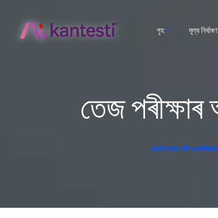
গৃহ
মূল্য নিৰ্ধাৰণ
তেজ পৰীক্ষাৰ
এআই ব্লাড টেষ্ট এনালাইজাৰ ফ্