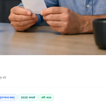
্য নাই
খ্যা[সম্পাদনা কৰক]
2026 আপডেট
ৰোগী-বান্ধৱ