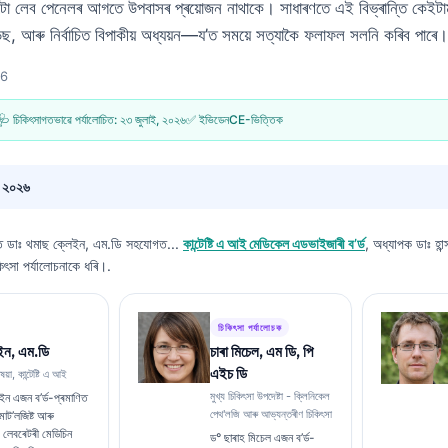
িটো লেব পেনেলৰ আগতে উপবাসৰ প্ৰয়োজন নাথাকে। সাধাৰণতে এই বিভ্ৰান্তি কেইটামান ন
ডছ, আৰু নিৰ্বাচিত বিপাকীয় অধ্যয়ন—য’ত সময়ে সত্যাকৈ ফলাফল সলনি কৰিব পাৰে।
26
🩺 চিকিৎসাগতভাৱে পৰ্যালোচিত:
২৩ জুলাই, ২০২৬
✅ ইভিডেনCE-ভিত্তিক
, ২০২৬
বত
ডাঃ থমাছ ক্লেইন, এম.ডি
সহযোগত...
কান্টেষ্টি এ আই মেডিকেল এডভাইজাৰী ব’ৰ্ড
, অধ্যাপক ডাঃ হান
িৎসা পৰ্যালোচনাকে ধৰি।.
চিকিৎসা পৰ্যালোচক
ইন, এম.ডি
চাৰা মিচেল, এম ডি, পি
এইচ ডি
ষয়া, কান্টেষ্টি এ আই
মুখ্য চিকিৎসা উপদেষ্টা - ক্লিনিকেল
ইন এজন ব’ৰ্ড-প্ৰমাণিত
পেথ'লজি আৰু আভ্যন্তৰীণ চিকিৎসা
মাট’লজিষ্ট আৰু
যাৰ লেবৰেটৰী মেডিচিন
ড° ছাৰাহ মিচেল এজন ব’ৰ্ড-