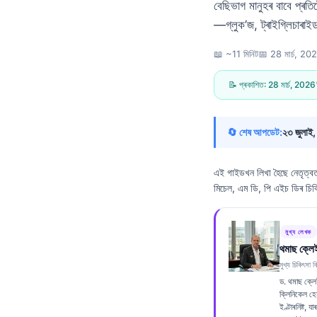
বেছিভাগ মানুহৰ বাবে প্ৰত
—গ্লুক’জ, ট্ৰাইগ্লিচাৰাই
📖 ~11 মিনিট
📅
28 মাৰ্চ, 20
📝 প্ৰকাশিত:
28 মাৰ্চ, 2026
🔄 শেষ আপডেট:
২৩ জুলাই
এই গাইডখন লিখা হৈছে নেতৃত্
মিচেল, এম ডি, পি এইচ ডিৰ চিক
মুখ্য লেখক
থমাছ ক্লে
মুখ্য চিকিৎসা বি
ড. থমাছ ক্লে
Norsk bokmål
ক্লিনিকেল হে
ইণ্টাৰনিষ্ট, 
Ślōnskŏ gŏdka