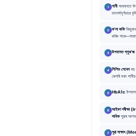
O‘zbekcha
পানী
সাধাৰণতে উপব
তাৎপৰ্যপূৰ্ণভাৱে ব
Українська
አማርኛ
ক’লা কফি
কিছুমান
Kiswahili
কৰিব পাৰে—সাধা
ភាសាខ្មែរ
উপবাসত গ্লুক’জ
ဗမာစာ
ไทย
লিপিড পেনেল
বহু 
Tagalog
কেলৰি থকা পানীয
Tiếng Việt
HbA1c
উপবাসৰ
Bahasa Melayu
മലയാളം
আইৰণ পৰীক্ষা 
ಕನ್ನಡ
অধিক
পুৱাৰ আগভ
ગુજરાતી
পুৱা সাক্ষাৎ
தமிழ்