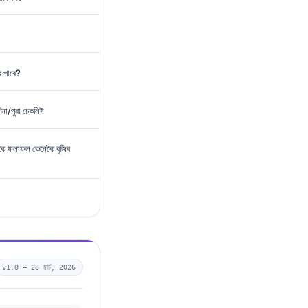
ব পাৰে?
না/পুৱা চেকলিষ্ট
াকৈ ফলাফল কেনেকৈ বুজিব
v1.0 —
28 মাৰ্চ, 2026