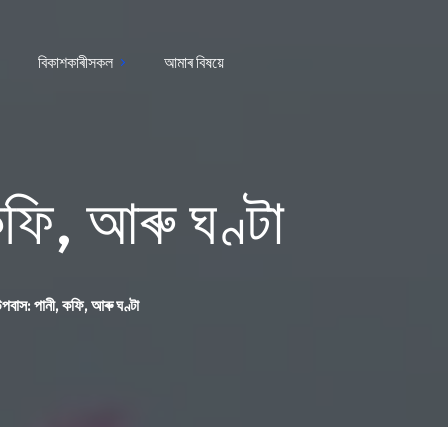
বিকাশকাৰীসকল
আমাৰ বিষয়ে
ফি, আৰু ঘণ্টা
বাস: পানী, কফি, আৰু ঘণ্টা