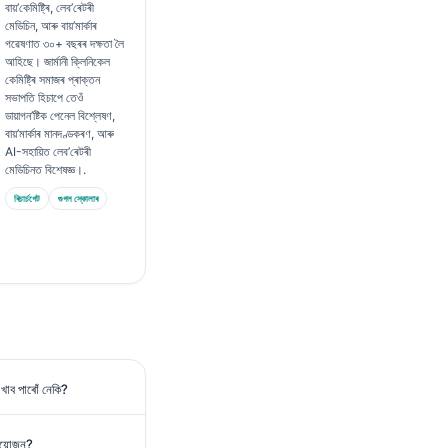
বায়’কেমিষ্ট্ৰি, লেব’ৰেটৰী
মেডিচিন, আৰু বায়’মাৰ্কাৰ
গৱেষণাত ৩০+ বছৰৰ দক্ষতা লৈ
আহিছে। জাৰ্মানী ক্লিনিকেল
কেমিষ্ট্ৰি সমাজৰ প্ৰাক্তন
সভাপতি হিচাপে তেওঁ
ডায়াগন’ষ্টিক পেনেল বিশ্লেষণ,
বায়’মাৰ্কাৰ মানদণ্ডকৰণ, আৰু
AI-সহায়িত লেব’ৰেটৰী
মেডিচিনত বিশেষজ্ঞ।.
ৰিচাৰ্চগেট
গুগল স্কোলাৰ
খাব পাৰোঁ নেকি?
ৰয়োজন?