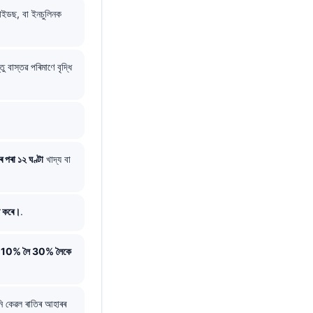
ৰাইডছ, বা ইনচুলিনক
বাস্তৱ পৰিমাণে বৃদ্ধি
ৰ পৰা ১২ ঘণ্টা
খাদ্য বা
ত কৰে।
.
ই
10% লৈ 30% লৈকে
ি কেৱল ৰাতিৰ আহাৰৰ