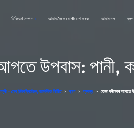
চিকিৎসা সম্পদ
আমাৰ সৈতে যোগাযোগ কৰক
আমাৰ দল
ব্লগ
 আগতে উপবাস: পানী, ক
ৰী – লেব ইন্টাৰপ্ৰিটেচন, জাৰ্মানীত নিৰ্মিত
>
ব্লগ
>
প্ৰবন্ধ
>
তেজ পৰীক্ষাৰ আগতে উপ