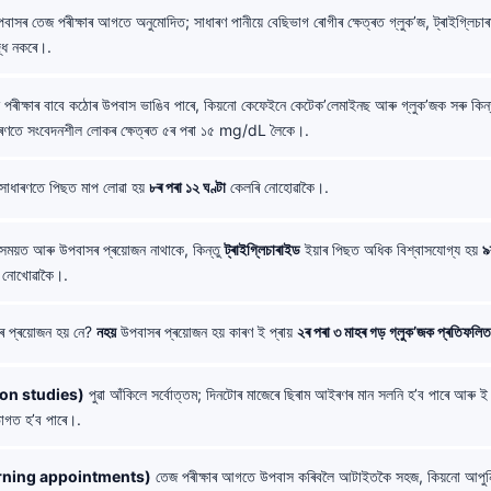
াসৰ তেজ পৰীক্ষাৰ আগতে অনুমোদিত; সাধাৰণ পানীয়ে বেছিভাগ ৰোগীৰ ক্ষেত্ৰত গ্লুক’জ, ট্ৰাইগ্লিচা
ৃদ্ধি নকৰে।.
 পৰীক্ষাৰ বাবে কঠোৰ উপবাস ভাঙিব পাৰে, কিয়নো কেফেইনে কেটেক’লেমাইনছ আৰু গ্লুক’জক সৰু কিন্তু 
ৰণতে সংবেদনশীল লোকৰ ক্ষেত্ৰত ৫ৰ পৰা ১৫ mg/dL লৈকে।.
সাধাৰণতে পিছত মাপ লোৱা হয়
৮ৰ পৰা ১২ ঘণ্টা
কেলৰি নোহোৱাকৈ।.
সময়ত আৰু উপবাসৰ প্ৰয়োজন নাথাকে, কিন্তু
ট্ৰাইগ্লিচাৰাইড
ইয়াৰ পিছত অধিক বিশ্বাসযোগ্য হয়
৯
় নোখোৱাকৈ।.
 প্ৰয়োজন হয় নে?
নহয়
উপবাসৰ প্ৰয়োজন হয় কাৰণ ই প্ৰায়
২ৰ পৰা ৩ মাহৰ গড় গ্লুক’জক প্ৰতিফলি
(Iron studies)
পুৱা আঁকিলে সৰ্বোত্তম; দিনটোৰ মাজেৰে ছিৰাম আইৰণৰ মান সলনি হ’ব পাৰে আৰু 
াগত হ’ব পাৰে।.
 (Morning appointments)
তেজ পৰীক্ষাৰ আগতে উপবাস কৰিবলৈ আটাইতকৈ সহজ, কিয়নো আপুন