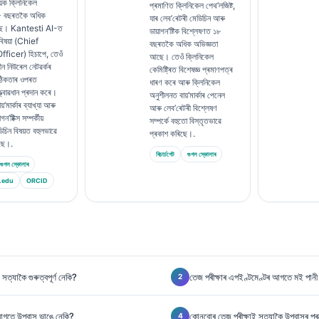
়ক ক্লিনিকেল
প্ৰমাণিত ক্লিনিকেল পেথ’লজিষ্ট,
১৫ বছৰতকৈ অধিক
যাৰ লেব’ৰেটৰী মেডিচিন আৰু
ছে। Kantesti AI-ত
ডায়াগন’ষ্টিক বিশ্লেষণত ১৮
 বিষয়া (Chief
বছৰতকৈ অধিক অভিজ্ঞতা
ficer) হিচাপে, তেওঁ
আছে। তেওঁ ক্লিনিকেল
ীন নিউৰেল নেটৱৰ্কৰ
কেমিষ্ট্ৰিত বিশেষজ্ঞ প্ৰমাণপত্ৰ
ঠিকতাৰ ওপৰত
ধাৰণ কৰে আৰু ক্লিনিকেল
ত্বাৱধান প্ৰদান কৰে।
অনুশীলনত বায়’মাৰ্কাৰ পেনেল
়’মাৰ্কাৰ ব্যাখ্যা আৰু
আৰু লেব’ৰেটৰী বিশ্লেষণ
’ষ্টিক্স সম্পৰ্কীয়
সম্পৰ্কে বহুতো বিস্তৃতভাৱে
িচিন বিষয়ত বহুলভাৱে
প্ৰকাশ কৰিছে।.
িছে।.
ৰিচাৰ্চগেট
গুগল স্কোলাৰ
গুগল স্কোলাৰ
.edu
ORCID
সত্যাকৈ গুৰুত্বপূৰ্ণ নেকি?
তেজ পৰীক্ষাৰ এপইণ্টমেণ্টৰ আগতে মই পানী 
 আগতে উপবাস ভাঙে নেকি?
কোনবোৰ তেজ পৰীক্ষাই সত্যাকৈ উপবাসৰ প্