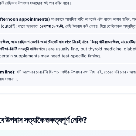
কৰি বেছিভাগ উপবাসৰ সময়ছোৱা শুই পাৰ কৰিব পাৰে।.
ষাৎ (Afternoon appointments)
সাধাৰণতে আগদিনা ৰাতি আগতেই এটা পাতল আহাৰ লাগিব, অ
া (cutoff); বহুতে ভুলবশতঃ
১৪ৰ পৰা ১৮ ঘণ্টা
, বেছি উপবাস কৰি পেলায়, যিয়ে তেওঁলোকক অস্বস্ত
চন ঔষধ, আৰু বেছিভাগ কেলৰি নথকা টেবলেট সাধাৰণতে ঠিকেই থাকে, কিন্তু থাইৰয়ডৰ ঔষধ, ডায়েবেটি
ৰীক্ষা-নিৰ্দিষ্ট সময়সূচী লাগিব পাৰে।
are usually fine, but thyroid medicine, diabe
 certain supplements may need test-specific timing.
om line)
: যদি আপোনাৰ লেবৰেটৰী স্লিপত স্পষ্টকৈ উপবাসৰ কথা লিখা নাই, তেন্তে ধৰি লোৱাৰ আগ
বাস সাধাৰণ।.
বে উপবাস সত্যাকৈ গুৰুত্বপূৰ্ণ নেকি?