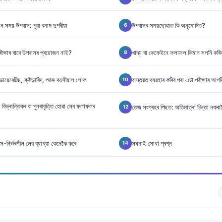
 সময় উপবাস: পুৱা বনাম দুপৰীয়া
উপবাসৰ সময়ছোৱাত কি অনুমোদিত?
ক্ষাৰ বাবে উপবাসৰ প্ৰয়োজন নাই?
খাদ্য বা কেফেইনে ফলাফল কিমান সলনি কৰি
, ডায়েবেটিছ, ক্ৰীড়াবিদ, আৰু বয়সীয়াল লোক
বাস্তৱত ব্যৱহাৰ কৰিব পৰা এটা পৰীক্ষাৰ আগদি
 বিভ্ৰান্তিকৰ বা পুনৰাবৃত্তি হোৱা লেব ফলাফলৰ
তেজ সংগ্ৰহৰ পিছত: অতিমাত্ৰা চিন্তা নকৰ
িৰ্ভৰশীল লেব ব্যাখ্যা কেনেকৈ কৰে
সঘনাই সোধা প্ৰশ্ন