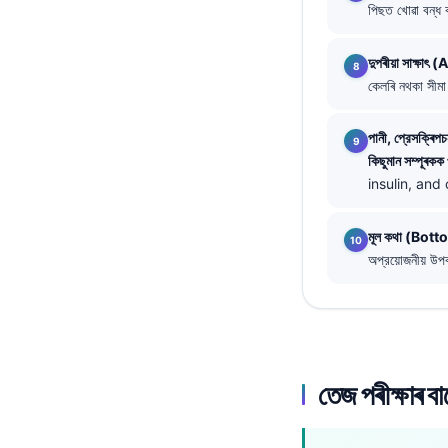
পিছত খোৱা বন্ধ 
తెలుగు
मराठी
দুপৰীয়া সাক্
কেলৰি নথকা সীম
اردو
বাংলা
পানী, প্রেসক্ৰিপ
কিছুমান সম্পূৰকক প
Shqip
insulin, and
Magyar
Slovenščina
মূল কথা (Bott
অপ্রয়োজনীয় উপ
한국어
Polski
Lietuvių kalba
Русский
তেজ পৰীক্ষাৰ বা
ქართული
Čeština