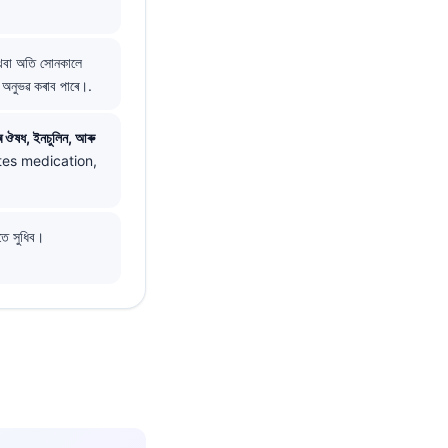
থবা অতি সোনকালে
ি অনুভৱ কৰাব পাৰে।.
ছৰ ঔষধ, ইনচুলিন, আৰু
tes medication,
তে সুধিব।