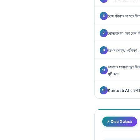
Gàidhlig
Euskara
তেজ পৰীক্ষাৰ আগতে কিমান
Македонски јазик
Latviešu valoda
কোনবোৰ সাধাৰণ তেজ পৰী
Galego
বিশেষ ক্ষেত্ৰ: গৰ্ভাৱস্থা
සිංහල
سنڌي
উপবাসৰ সাধাৰণ ভুল যিয়ে
پښتو
সৃষ্টি কৰে
Kantesti AI এ উপবাস-ন
Slovenčina
Hrvatski
Suomi
⚡ Qısa Xülasə
Қазақ тілі
Català