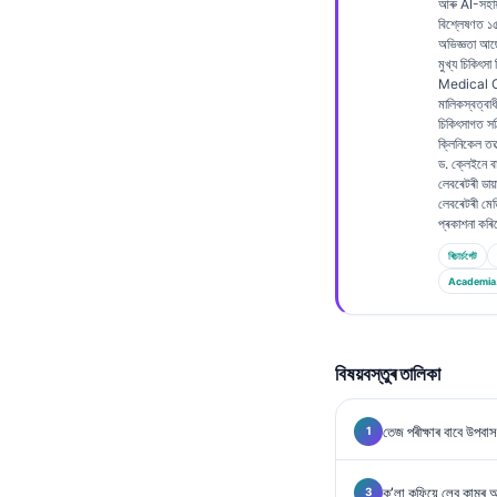
আৰু AI-সহায
Frysk
বিশ্লেষণত 
অভিজ্ঞতা আ
Esperanto
মুখ্য চিকিৎসা
Medical Of
Беларуская мова
মালিকস্বত্বাধ
চিকিৎসাগত স
Татар теле
ক্লিনিকেল তত্
ড. ক্লেইনে বায
Кыргызча
লেবৰেটৰী ডায়াগন
লেবৰেটৰী মেড
ئۇيغۇرچە
প্ৰকাশনা কৰ
Cebuano
ৰিচাৰ্চগেট
Basa Jawa
Academia
ພາສາລາວ
Монгол
বিষয়বস্তুৰ তালিকা
Afrikaans
العربية المغربية
তেজ পৰীক্ষাৰ বাবে উপবাস 
Occitan
ক’লা কফিয়ে লেব কামৰ