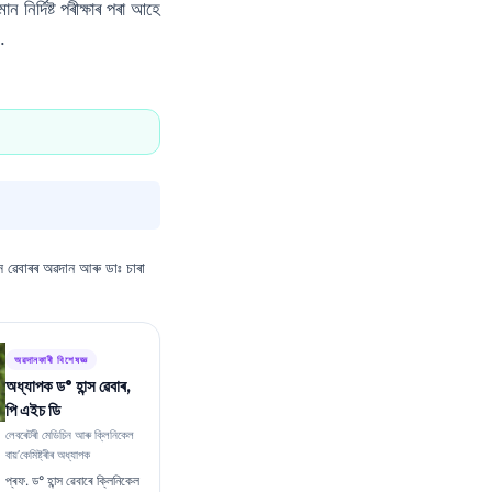
িৰ্দিষ্ট পৰীক্ষাৰ পৰা আহে
.
্স ৱেবাৰৰ অৱদান আৰু ডাঃ চাৰা
অৱদানকাৰী বিশেষজ্ঞ
অধ্যাপক ড° হান্স ৱেবাৰ,
পি এইচ ডি
লেবৰেটৰী মেডিচিন আৰু ক্লিনিকেল
বায়’কেমিষ্ট্ৰীৰ অধ্যাপক
প্ৰফ. ড° হান্স ৱেবাৰে ক্লিনিকেল