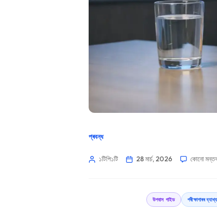
প্ৰবন্ধ
১টিপি১টি
28 মাৰ্চ, 2026
কোনো মন্তব
উপবাস গাইড
পৰীক্ষাগাৰৰ ব্যা