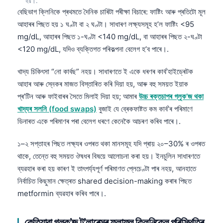
Gàidhlig
হয়।.
বেছিভাগ ক্লিনিকে প্ৰথমতে দৈনিক চাৰিটা পৰীক্ষা বিচাৰে: ফাষ্টিং আৰু প্ৰতিটো মূল
Euskara
আহাৰৰ পিছত হয় ১ ঘণ্টা বা ২ ঘণ্টা। সাধাৰণ লক্ষ্যসমূহ হ’ল ফাষ্টিং <95
Македонски јазик
mg/dL, আহাৰৰ পিছত ১-ঘণ্টা <140 mg/dL, বা আহাৰৰ পিছত ২-ঘণ্টা
<120 mg/dL, যদিও ব্যক্তিগত পৰিকল্পনা বেলেগ হ’ব পাৰে।.
Latviešu valoda
Galego
খাদ্য চিকিৎসা “নো কাৰ্বছ” নহয়। সাধাৰণতে ই একে ধৰণৰ কাৰ্ব’হাইড্ৰেটক
සිංහල
আহাৰ আৰু স্নেকৰ মাজত বিস্তাৰিত কৰি দিয়া হয়, আৰু বহু সময়ত ইয়াক
প্ৰ’টিন আৰু ফাইবাৰৰ সৈতে মিলাই দিয়া হয়; আমাৰ
উচ্চ ৰক্তচাপৰ গ্লুক’জ থকা
سنڌي
খাদ্যৰ সলনি (food swaps)
বুজাই যে ব্ৰেকফাষ্টত কম কাৰ্ব’ৰ পৰিমাণে
پښتو
ডিনাৰত একে পৰিমাণৰ পৰা বেলেগ ধৰণে কেনেকৈ আচৰণ কৰিব পাৰে।.
১–২ সপ্তাহৰ পিছত লক্ষ্যৰ ওপৰত থকা মানসমূহ যদি প্ৰায় ২০–30% ৰ ওপৰত
Slovenčina
থাকে, তেন্তে বহু সময়ত ঔষধৰ বিষয়ে আলোচনা কৰা হয়। ইনচুলিন সাধাৰণতে
Hrvatski
ব্যৱহাৰ কৰা হয় কাৰণ ই তাৎপৰ্য্যপূর্ণ পৰিমাণত প্লেচেণ্টা পাৰ নহয়, আনহাতে
নিৰ্বাচিত কিছুমান ক্ষেত্ৰত shared decision-making কৰাৰ পিছত
Suomi
metformin ব্যৱহাৰ কৰিব পাৰে।.
Қазақ тілі
Català
কেতিয়াবা গ্লুক’জ ট’লাৰেন্সৰ ফলাফল ক্লিনিকেল পৰিস্থিতিৰ