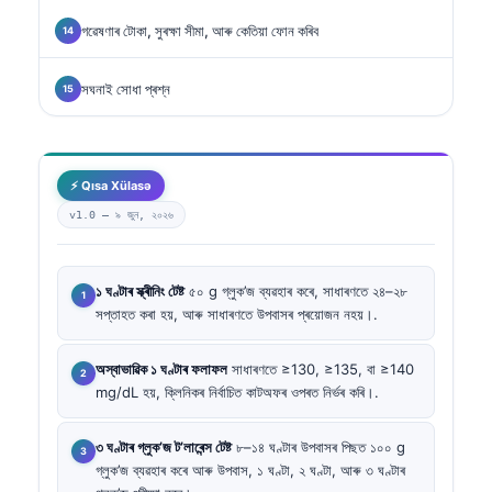
গৱেষণাৰ টোকা, সুৰক্ষা সীমা, আৰু কেতিয়া ফোন কৰিব
সঘনাই সোধা প্ৰশ্ন
⚡ Qısa Xülasə
v1.0 —
৯ জুন, ২০২৬
১ ঘণ্টাৰ স্ক্ৰীনিং টেষ্ট
৫০ g গ্লুক’জ ব্যৱহাৰ কৰে, সাধাৰণতে ২৪–২৮
সপ্তাহত কৰা হয়, আৰু সাধাৰণতে উপবাসৰ প্ৰয়োজন নহয়।.
অস্বাভাৱিক ১ ঘণ্টাৰ ফলাফল
সাধাৰণতে ≥130, ≥135, বা ≥140
mg/dL হয়, ক্লিনিকৰ নিৰ্বাচিত কাটঅফৰ ওপৰত নিৰ্ভৰ কৰি।.
৩ ঘণ্টাৰ গ্লুক’জ ট’লাৰেন্স টেষ্ট
৮–১৪ ঘণ্টাৰ উপবাসৰ পিছত ১০০ g
গ্লুক’জ ব্যৱহাৰ কৰে আৰু উপবাস, ১ ঘণ্টা, ২ ঘণ্টা, আৰু ৩ ঘণ্টাৰ