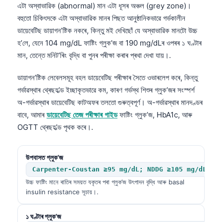
এটা অস্বাভাৱিক (abnormal) মান এটা ধূসৰ অঞ্চল (grey zone)।
বহুতো চিকিৎসকে এটা অস্বাভাৱিক মানৰ পিছত আনুষ্ঠানিকভাৱে গৰ্ভকালীন
ডায়েবেটিছ ডায়াগন’ষ্টিক নকৰে, কিন্তু মই দেখিছোঁ যে অস্বাভাৱিক মানটো উচ্চ
হ’লে, যেনে 104 mg/dL ফাষ্টিং গ্লুক’জ বা 190 mg/dLৰ ওপৰৰ ১ ঘণ্টাৰ
মান, তেন্তে মনিট’ৰিং বৃদ্ধি বা পুনৰ পৰীক্ষা কৰাৰ প্ৰথা দেখা যায়।.
ডায়াগন’ষ্টিক লেবেলসমূহ বহল ডায়েবেটিছ পৰীক্ষাৰ সৈতে ওভাৰলেপ কৰে, কিন্তু
গৰ্ভাৱস্থাৰ থ্ৰেছহ’ল্ড ইচ্ছাকৃতভাৱে কম, কাৰণ গৰ্ভস্থ শিশুৰ গ্লুক’জৰ সংস্পৰ্শ
অ-গৰ্ভাৱস্থাৰ ডায়েবেটিছ কাটঅফৰ তলতো গুৰুত্বপূৰ্ণ। অ-গৰ্ভাৱস্থাৰ মানদণ্ডৰ
বাবে, আমাৰ
ডায়েবেটিছ তেজ পৰীক্ষাৰ গাইড
ফাষ্টিং গ্লুক’জ, HbA1c, আৰু
OGTT থ্ৰেছহ’ল্ড পৃথক কৰে।.
উপবাসত গ্লুক’জ
Carpenter-Coustan ≥95 mg/dL; NDDG ≥105 mg/dL
উচ্চ ফাষ্টিং মানে ৰাতিৰ সময়ত যকৃতৰ পৰা গ্লুক’জ উৎপাদন বৃদ্ধি আৰু basal
insulin resistance সূচায়।.
১ ঘণ্টাৰ গ্লুক’জ