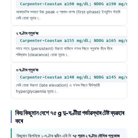
Carpenter-Coustan ≥180 mg/dL; NDDG ≥190 mg/dL
আৰম্ভণিৰ সময়ত উচ্চ peak এ প্ৰথম-ধাপৰ (first-phase) ইনচুলিন সঁহাৰি
দেৰি হোৱা সূচায়।.
২ ঘণ্টাৰ গ্লুক’জ
Carpenter-Coustan ≥155 mg/dL; NDDG ≥165 mg/dL
লাহে লাহে (persistent) উচ্চতা থাকিলে ল’ডৰ পিছত গ্লুক’জ ধীৰে ধীৰে
পৰিষ্কাৰ (clearance) হোৱা সূচায়।.
৩ ঘণ্টাৰ গ্লুক’জ
Carpenter-Coustan ≥140 mg/dL; NDDG ≥145 mg/dL
দেৰি হোৱা উচ্চতা (late elevation) এ ল’ডৰ পিছত দীর্ঘস্থায়ী
hyperglycaemia সূচায়।.
কিয় কিছুমান দেশে ৭৫ g দু-ঘণ্টীয়া গৰ্ভাৱস্থাৰ টেষ্ট ব্যৱহাৰ
কৰে
কিছুমান ক্লিনিকে ১-ঘণ্টাৰ স্ক্ৰীন এৰি দি
৭৫ গ্রাম ২ ঘণ্টার মৌখিক গ্লুকোজ