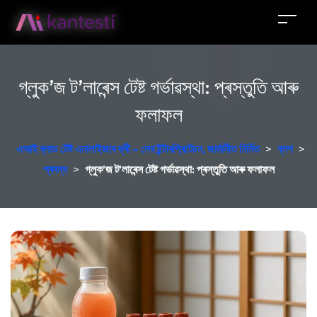
গ্লুক’জ ট’লাৰেন্স টেষ্ট গৰ্ভাৱস্থা: প্ৰস্তুতি আৰু
ফলাফল
এআই ব্লাড টেষ্ট এনালাইজাৰ ফ্ৰী – লেব ইন্টাৰপ্ৰিটেচন, জাৰ্মানীত নিৰ্মিত
>
ব্লগ
>
প্ৰবন্ধ
>
গ্লুক’জ ট’লাৰেন্স টেষ্ট গৰ্ভাৱস্থা: প্ৰস্তুতি আৰু ফলাফল