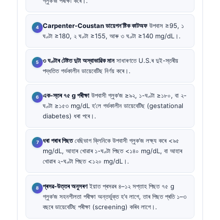
গ্লুক’জ পৰীক্ষা কৰে।.
Carpenter-Coustan ডায়েগন’ষ্টিক কাটঅফ
উপবাস ≥95, ১
ঘণ্টা ≥180, ২ ঘণ্টা ≥155, আৰু ৩ ঘণ্টা ≥140 mg/dL।.
৩ ঘণ্টাৰ টেষ্টত দুটা অস্বাভাৱিক মান
সাধাৰণতে U.S.ৰ দুই-স্তৰীয়
পদ্ধতিত গৰ্ভকালীন ডায়েবেটিছ নিৰ্ণয় কৰে।.
এক-স্তৰ ৭৫ g পৰীক্ষা
উপবাসী গ্লুক’জ ≥৯২, ১-ঘণ্টা ≥১৮০, বা ২-
ঘণ্টা ≥১৫৩ mg/dL হ’লে গৰ্ভকালীন ডায়েবেটিছ (gestational
diabetes) ধৰা পৰে।.
ধৰা পৰাৰ পিছত
বেছিভাগ ক্লিনিকে উপবাসী গ্লুক’জ লক্ষ্য কৰে <৯৫
mg/dL, আহাৰ খোৱাৰ ১-ঘণ্টা পিছত <১৪০ mg/dL, বা আহাৰ
খোৱাৰ ২-ঘণ্টা পিছত <১২০ mg/dL।.
প্ৰসৱ-উত্তৰ অনুসৰণ
ইয়াত প্ৰসৱৰ ৪–১২ সপ্তাহ পিছত ৭৫ g
গ্লুক’জ সহনশীলতা পৰীক্ষা অন্তৰ্ভুক্ত হ’ব লাগে, তাৰ পিছত প্ৰতি ১–৩
বছৰে ডায়েবেটিছ পৰীক্ষা (screening) কৰিব লাগে।.