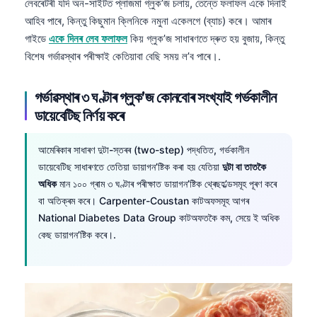
লেবৰেটৰী যদি অন-সাইটত প্লাজমা গ্লুক’জ চলায়, তেন্তে ফলাফল একে দিনাই
আহিব পাৰে, কিন্তু কিছুমান ক্লিনিকে নমুনা একেলগে (ব্যাচ) কৰে। আমাৰ
গাইডে
একে দিনৰ লেব ফলাফল
কিয় গ্লুক’জ সাধাৰণতে দ্ৰুত হয় বুজায়, কিন্তু
বিশেষ গৰ্ভাৱস্থাৰ পৰীক্ষাই কেতিয়াবা বেছি সময় ল’ব পাৰে।.
গৰ্ভাৱস্থাৰ ৩ ঘণ্টাৰ গ্লুক’জ কোনবোৰ সংখ্যাই গৰ্ভকালীন
ডায়েবেটিছ নিৰ্ণয় কৰে
আমেৰিকাৰ সাধাৰণ দুটা-স্তৰৰ (two-step) পদ্ধতিত, গৰ্ভকালীন
ডায়েবেটিছ সাধাৰণতে তেতিয়া ডায়াগন’ষ্টিক কৰা হয় যেতিয়া
দুটা বা তাতকৈ
অধিক
মান ১০০ গ্ৰাম ৩ ঘণ্টাৰ পৰীক্ষাত ডায়াগন’ষ্টিক থ্ৰেছহ’ল্ডসমূহ পূৰণ কৰে
বা অতিক্ৰম কৰে। Carpenter-Coustan কাটঅফসমূহ আগৰ
National Diabetes Data Group কাটঅফতকৈ কম, সেয়ে ই অধিক
কেছ ডায়াগন’ষ্টিক কৰে।.