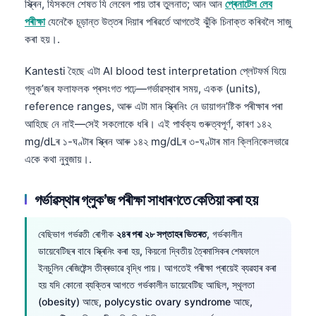
স্ক্ৰিন, যিসকলে শেষত যি লেবেল পায় তাৰ তুলনাত; আন আন
প্ৰেনাটেল লেব
পৰীক্ষা
যেনেকৈ চূড়ান্ত উত্তৰ দিয়াৰ পৰিৱর্তে আগতেই ঝুঁকি চিনাক্ত কৰিবলৈ সাজু
কৰা হয়।.
Kantesti হৈছে এটা AI blood test interpretation প্লেটফৰ্ম যিয়ে
গ্লুক’জৰ ফলাফলক প্ৰসংগত পঢ়ে—গৰ্ভাৱস্থাৰ সময়, একক (units),
reference ranges, আৰু এটা মান স্ক্ৰিনিং নে ডায়াগন’ষ্টিক পৰীক্ষাৰ পৰা
আহিছে নে নাই—সেই সকলোকে ধৰি। এই পাৰ্থক্য গুৰুত্বপূৰ্ণ, কাৰণ ১৪২
mg/dLৰ ১-ঘণ্টাৰ স্ক্ৰিন আৰু ১৪২ mg/dLৰ ৩-ঘণ্টাৰ মান ক্লিনিকেলভাৱে
একে কথা নুবুজায়।.
গৰ্ভাৱস্থাৰ গ্লুক’জ পৰীক্ষা সাধাৰণতে কেতিয়া কৰা হয়
বেছিভাগ গৰ্ভৱতী ৰোগীক
২৪ৰ পৰা ২৮ সপ্তাহৰ ভিতৰত
, গৰ্ভকালীন
ডায়েবেটিছৰ বাবে স্ক্ৰিনিং কৰা হয়, কিয়নো দ্বিতীয় ত্ৰৈমাসিকৰ শেষফালে
ইনচুলিন ৰেজিষ্টেন্স তীব্ৰভাৱে বৃদ্ধি পায়। আগতেই পৰীক্ষা প্ৰায়েই ব্যৱহাৰ কৰা
হয় যদি কোনো ব্যক্তিৰ আগতে গৰ্ভকালীন ডায়েবেটিছ আছিল, স্থূলতা
(obesity) আছে, polycystic ovary syndrome আছে,