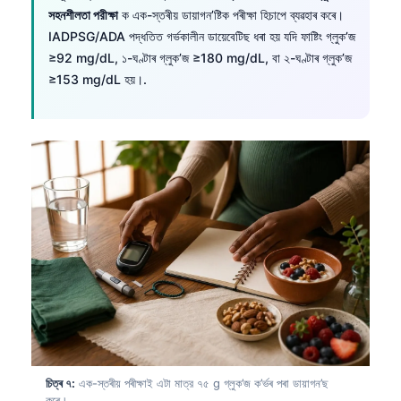
সহনশীলতা পরীক্ষা
ক এক-স্তৰীয় ডায়াগন’ষ্টিক পৰীক্ষা হিচাপে ব্যৱহাৰ কৰে।
IADPSG/ADA পদ্ধতিত গৰ্ভকালীন ডায়েবেটিছ ধৰা হয় যদি ফাষ্টিং গ্লুক’জ
≥92 mg/dL, ১-ঘণ্টাৰ গ্লুক’জ ≥180 mg/dL, বা ২-ঘণ্টাৰ গ্লুক’জ
≥153 mg/dL হয়।.
চিত্ৰ ৭:
এক-স্তৰীয় পৰীক্ষাই এটা মাত্র ৭৫ g গ্লুক’জ ক’ৰ্ভৰ পৰা ডায়াগন’ছ
কৰে।.