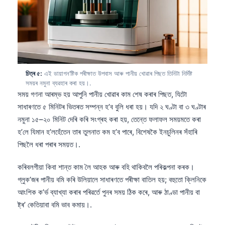
চিত্ৰ ৫:
এই ডায়াগন’ষ্টিক পৰীক্ষাত উপবাস আৰু পানীয় খোৱাৰ পিছত তিনিটা নিৰ্দিষ্ট
সময়ৰ নমুনা ব্যৱহাৰ কৰা হয়।.
সময় গণনা আৰম্ভ হয় আপুনি পানীয় খোৱাৰ কাম শেষ কৰাৰ পিছত, যিটো
সাধাৰণতে ৫ মিনিটৰ ভিতৰত সম্পন্ন হ’ব বুলি ধৰা হয়। যদি ২ ঘণ্টা বা ৩ ঘণ্টাৰ
নমুনা ১৫–২০ মিনিট দেৰি কৰি সংগ্ৰহ কৰা হয়, তেন্তে ফলাফল সময়মতে কৰা
হ’লে যিমান হ’লহেঁতেন তাৰ তুলনাত কম হ’ব পাৰে, বিশেষকৈ ইনচুলিনৰ সঁহাৰি
পিছলৈ ধৰা পৰাৰ সময়ত।.
কৰিবলগীয়া কিবা শান্ত কাম লৈ আহক আৰু বহি থাকিবলৈ পৰিকল্পনা কৰক।
গ্লুক’জৰ পানীয় বমি কৰি উলিয়ালে সাধাৰণতে পৰীক্ষা বাতিল হয়; বহুতো ক্লিনিকে
আংশিক ক’ৰ্ভ ব্যাখ্যা কৰাৰ পৰিৱৰ্তে পুনৰ সময় ঠিক কৰে, আৰু ঠাণ্ডা পানীয় বা
ষ্ট্ৰ’ কেতিয়াবা বমি ভাব কমায়।.