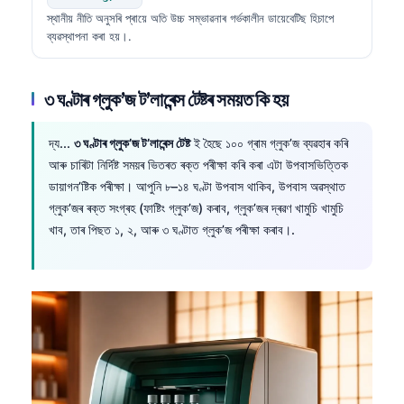
স্থানীয় নীতি অনুসৰি প্ৰায়ে অতি উচ্চ সম্ভাৱনাৰ গৰ্ভকালীন ডায়েবেটিছ হিচাপে
ব্যৱস্থাপনা কৰা হয়।.
৩ ঘণ্টাৰ গ্লুক’জ ট’লাৰেন্স টেষ্টৰ সময়ত কি হয়
দ্য...
৩ ঘণ্টাৰ গ্লুক’জ ট’লাৰেন্স টেষ্ট
ই হৈছে ১০০ গ্ৰাম গ্লুক’জ ব্যৱহাৰ কৰি
আৰু চাৰিটা নিৰ্দিষ্ট সময়ৰ ভিতৰত ৰক্ত পৰীক্ষা কৰি কৰা এটা উপবাসভিত্তিক
ডায়াগন’ষ্টিক পৰীক্ষা। আপুনি ৮–১৪ ঘণ্টা উপবাস থাকিব, উপবাস অৱস্থাত
গ্লুক’জৰ ৰক্ত সংগ্ৰহ (ফাষ্টিং গ্লুক’জ) কৰাব, গ্লুক’জৰ দ্ৰৱণ খামুচি খামুচি
খাব, তাৰ পিছত ১, ২, আৰু ৩ ঘণ্টাত গ্লুক’জ পৰীক্ষা কৰাব।.