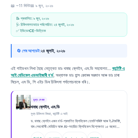
📖 ~11 মিনিট
📅
৯ জুন, ২০২৬
📝 প্ৰকাশিত:
৯ জুন, ২০২৬
🩺 চিকিৎসাগতভাৱে পৰ্যালোচিত:
২৪ জুলাই, ২০২৬
✅ ইভিডেনCE-ভিত্তিক
🔄 শেষ আপডেট:
২৪ জুলাই, ২০২৬
এই গাইডখন লিখা হৈছে নেতৃত্বত
ডাঃ থমাছ ক্লেইন, এম.ডি
সহযোগত...
কান্টেষ্টি এ
আই মেডিকেল এডভাইজাৰী ব’ৰ্ড
, অধ্যাপক ডাঃ হান্স ৱেবাৰৰ অৱদান আৰু ডাঃ চাৰা
মিচেল, এম ডি, পি এইচ ডিৰ চিকিৎসা পৰ্যালোচনাকে ধৰি।.
মুখ্য লেখক
থমাছ ক্লেইন, এম.ডি
মুখ্য চিকিৎসা বিষয়া, কান্টেষ্টি এ আই
ড. থমাছ ক্লেইন এজন ব’ৰ্ড-প্ৰমাণিত ক্লিনিকেল হেমাট’লজিষ্ট আৰু ইণ্টাৰনিষ্ট,
যাৰ লেবৰেটৰী মেডিচিন আৰু AI-সহায়িত ক্লিনিকেল বিশ্লেষণত ১৫ বছৰতকৈ
অধিক অভিজ্ঞতা আছে। Kantesti AI-ৰ চীফ মেডিকেল অফিচাৰ হিচাপে,
তেওঁ মালিকানাধীন নিউৰেল নেটৱৰ্কৰ চিকিৎসাজনিত সঠিকতাৰ ওপৰত ক্লিনিকেল