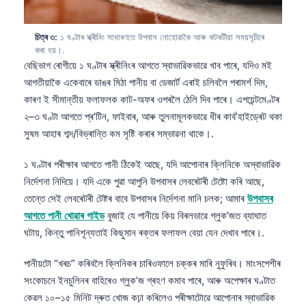
চিত্ৰ ৩:
১ ঘণ্টাৰ স্ক্ৰীনিং সাধাৰণতে উপবাস নোহোৱাকৈ আৰু কটকটীয়া সময়সূচীৰে
কৰা হয়।.
বেছিভাগ ৰোগীয়ে ১ ঘণ্টাৰ স্ক্ৰীনিংৰ আগতে স্বাভাৱিকভাৱে খাব পাৰে, যদিও মই
আগতীয়াকৈ একেবাৰে ডাঙৰ মিঠা পানীয় বা ডেজাৰ্ট এৰাই চলিবলৈ পৰামৰ্শ দিম,
কাৰণ ই সীমান্তীয় ফলাফলক কাট-অফৰ ওপৰলৈ ঠেলি দিব পাৰে। এপয়েন্টমেণ্টৰ
২–৩ ঘণ্টা আগতে প্ৰ’টিন, ফাইবাৰ, আৰু তুলনামূলকভাৱে ধীৰ কাৰ্ব’হাইড্ৰেট থকা
সুষম আহাৰ শব্দ/বিভ্ৰান্তি কম সৃষ্টি কৰাৰ সম্ভাৱনা থাকে।.
১ ঘণ্টাৰ পৰীক্ষাৰ আগতে পানী ঠিকেই আছে, যদি আপোনাৰ ক্লিনিকে অস্বাভাৱিক
নিৰ্দেশনা নিদিয়ে। যদি একে পুৱা আপুনি উপবাসৰ লেবৰেটৰী টেষ্টো কৰি আছে,
তেন্তে সেই লেবৰেটৰী টেষ্টৰ বাবে উপবাসৰ নিৰ্দেশনা মানি চলক; আমাৰ
উপবাসৰ
আগতে পানী খোৱাৰ গাইড
বুজাই যে পানীয়ে কিয় বিৰলভাৱে গ্লুক’জত ব্যাঘাত
ঘটায়, কিন্তু পানিশূন্যতাই কিছুমান ৰক্তৰ ফলাফল বেয়া যেন দেখাব পাৰে।.
পানীয়টো “খৰচ” কৰিবলৈ ক্লিনিকৰ চাৰিওফালে চক্কৰ মাৰি নুফুৰিব। মাংসপেশীৰ
সংকোচনে ইনচুলিনৰ বাহিৰেও গ্লুক’জ গ্ৰহণ কমাব পাৰে, আৰু অপেক্ষাৰ ঘণ্টাত
কেৱল ১০–১৫ মিনিট দ্ৰুত খোজ কঢ়া কৰিলেও পৰীক্ষাটোৱে আপোনাৰ স্বাভাৱিক