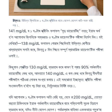
চিত্ৰ ৪:
বিভিন্ন ক্লিনিকে ১ ঘণ্টাৰ স্ক্ৰীনিংৰ বাবে বেলেগ বেলেগ কাট-অফ বাছি
লয়।.
141 mg/dL ৰ ১ ঘণ্টাৰ স্ক্ৰীনিং ফলাফল “মৃদু ডায়েবেটিছ” নহয়; ইয়াৰ অৰ্থ
হ’ল আপোনাৰ ক্লিনিকে সম্ভৱতঃ ৩ ঘণ্টাৰ ডায়েগন’ষ্টিক পৰীক্ষা নিৰ্দেশ দিব। মই
দেখিছোঁ—138 mg/dL ফলাফল পোৱাৰ পিছদিনাই উদ্বিগ্ন ৰোগীয়ে
খাদ্যাভ্যাস সলনি কৰে, কিন্তু ৫ দিন পিছত সম্পূৰ্ণ স্বাভাৱিক ডায়েগন’ষ্টিক পৰীক্ষা
ওলাই।.
কিছুমান প্ৰেক্টিচে 130 mg/dL ব্যৱহাৰ কৰে কাৰণ ই প্ৰায় 90% গৰ্ভকালীন
ডায়েবেটিছ কেছ ধৰে, আনহাতে 140 mg/dL এ কম কেছ ধৰে কিন্তু দীঘলীয়া
পৰীক্ষালৈ পঠিওৱা লোকৰ সংখ্যা কমায়। এই সমঝোতা ইচ্ছাকৃত: স্ক্ৰীনিং পৰীক্ষা
সংবেদনশীল হ’বলৈ গঢ় দিয়া হয়, নিখুঁতভাৱে নিৰ্দিষ্ট নহয়।.
যদি আপোনাৰ ১ ঘণ্টাৰ ফলাফল অতি বেছি হয়, যেনে ≥200 mg/dL, তেন্তে
বহুতো চিকিৎসকে ইয়াক গৰ্ভকালীন ডায়েবেটিছৰ বাবে শক্তিশালী সূচক হিচাপে
ব্যৱহাৰ কৰে, যদিও নীতি বেলেগ বেলেগ। গৰ্ভাৱস্থাৰ বাহিৰত এককভাৱে গ্লুক’জ