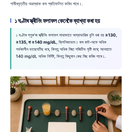
শাৰীৰবৃত্তীয় অৱস্থাক কম প্ৰতিফলিত কৰিব পাৰে।.
১ ঘণ্টাৰ স্ক্ৰীনিং ফলাফল কেনেকৈ ব্যাখ্যা কৰা হয়
১ ঘণ্টাৰ গ্লুক’জ স্ক্ৰীনিং ফলাফল সাধাৰণতে অস্বাভাৱিক বুলি ধৰা হয়
≥130,
≥135, বা ≥140 mg/dL
, ক্লিনিকভেদে। কম কাট-অফে অধিক
গৰ্ভকালীন ডায়েবেটিছ ধৰে, কিন্তু অধিক মিছা পজিটিভ সৃষ্টি কৰে; আনহাতে
140 mg/dL অধিক নিৰ্দিষ্ট, কিন্তু কিছুমান কেছ মিছ কৰিব পাৰে।.