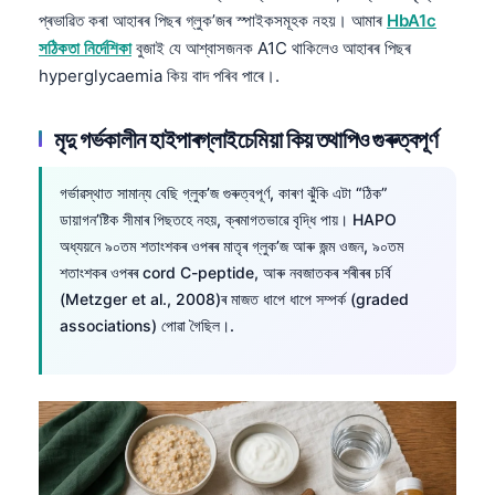
日本語
প্ৰভাৱিত কৰা আহাৰৰ পিছৰ গ্লুক’জৰ স্পাইকসমূহক নহয়। আমাৰ
HbA1c
সঠিকতা নিৰ্দেশিকা
বুজাই যে আশ্বাসজনক A1C থাকিলেও আহাৰৰ পিছৰ
Eesti
hyperglycaemia কিয় বাদ পৰিব পাৰে।.
Azərbaycan dili
Bosanski
মৃদু গৰ্ভকালীন হাইপাৰগ্লাইচেমিয়া কিয় তথাপিও গুৰুত্বপূৰ্ণ
Svenska
গৰ্ভাৱস্থাত সামান্য বেছি গ্লুক’জ গুৰুত্বপূৰ্ণ, কাৰণ ঝুঁকি এটা “ঠিক”
Српски језик
ডায়াগন’ষ্টিক সীমাৰ পিছতহে নহয়, ক্ৰমাগতভাৱে বৃদ্ধি পায়। HAPO
Íslenska
অধ্যয়নে ৯০তম শতাংশকৰ ওপৰৰ মাতৃৰ গ্লুক’জ আৰু জন্ম ওজন, ৯০তম
Հայերեն
শতাংশকৰ ওপৰৰ cord C-peptide, আৰু নবজাতকৰ শৰীৰৰ চৰ্বি
(Metzger et al., 2008)ৰ মাজত ধাপে ধাপে সম্পৰ্ক (graded
Bahasa Indonesia
associations) পোৱা গৈছিল।.
हिन्दी
Nederlands
Dansk
Български
فارسی