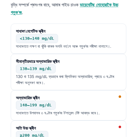
বৃদ্ধি সম্পৰ্কে প্ৰসংগৰ বাবে, আমাৰ গাইড চাওক
ডায়েবেটিছ নোহোৱাকৈ উচ্চ
গ্লুক’জ
.
সাধাৰণ নেগেটিভ স্ক্ৰীন
<130–140 mg/dL
সাধাৰণতে লক্ষণ বা ঝুঁকি কাৰক সলনি নহ’লে আৰু গ্লুক’জ পৰীক্ষা নালাগে।.
সীমান্তীয়ভাৱে অস্বাভাৱিক স্ক্ৰীন
130–139 mg/dL
130 বা 135 mg/dL ব্যৱহাৰ কৰা ক্লিনিকত অস্বাভাৱিক; প্ৰায়ে ৩ ঘণ্টাৰ
পৰীক্ষা অনুসৰণ কৰে।.
অস্বাভাৱিক স্ক্ৰীন
140–199 mg/dL
সাধাৰণতে উপবাসৰ ৩ ঘণ্টাৰ গ্লুক’জ ট’লাৰেন্স টেষ্ট আৰম্ভ কৰে।.
অতি উচ্চ স্ক্ৰীন
≥200 mg/dL