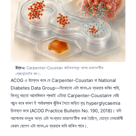
চিত্ৰ ৬:
Carpenter-Coustan কাটঅফসমূহ আগৰ ডায়াগন’ষ্টিক
থ্ৰেছহ’ল্ডতকৈ কম।.
ACOG এ উল্লেখ কৰে যে Carpenter-Coustan বা National
Diabetes Data Group—যিকোনো এটা মানদণ্ড ব্যৱহাৰ কৰিব পাৰি,
কিন্তু বহুতো আমেৰিকান প্ৰথাই এতিয়া Carpenter-Coustanক বেছি
পছন্দ কৰে কাৰণ ই গৰ্ভাৱস্থাৰ ঝুঁকিৰ সৈতে জড়িত মৃদু hyperglycaemia
চিনাক্ত কৰে (ACOG Practice Bulletin No. 190, 2018)। যদি
আপোনাৰ বন্ধুক অন্য এটা সংখ্যাত ডায়াগন’ষ্টিক কৰা হৈছিল, তেন্তে লেবৰেটৰী
কেৱল বেলেগ এটা মানদণ্ড ব্যৱহাৰ কৰি থাকিব পাৰে।.