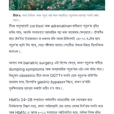
తెలుగు
চিত্ৰ ৯:
সময় নিৰ্ধাৰণ আৰু নমুনা ধৰি ৰখাৰ পদ্ধতিয়ে গ্লুক’জৰ ব্যাখ্যা সলনি কৰিব
मराठी
পাৰে।.
اردو
তীব্ৰ অসুস্থতাই cortisol আৰু adrenalineৰ জৰিয়তে গ্লুক’জ বৃদ্ধি
কৰিব পাৰে, আনকি সাধাৰণতে স্বাভাৱিক পঢ়া থকা কাৰোবাৰ ক্ষেত্ৰতো। হাঁপানীৰ
বাংলা
বাবে ষ্টেৰ’ইড ইনজেকচন বা গুৰুতৰ বমি-ভাবৰ চিকিৎসাই ২৪–৭২ ঘণ্টাৰ বাবে
Shqip
গ্লুক’জ বঢ়াই দিব পাৰে, সেয়ে পৰীক্ষাৰ আগতে শেহতীয়া ঔষধৰ বিষয়ে ক্লিনিকক
Magyar
জনাওক।.
Slovenščina
আগতে কৰা bariatric surgery এটা বিশেষ ক্ষেত্ৰ, কাৰণ গ্লুক’জ পানীয়ে
한국어
dumping symptoms আৰু অস্বাভাৱিক গ্লুক’জৰ ওঠা-নমা ঘটাব পাৰে।
Polski
কিছুমান obstetric টিমে মানক OGTTৰ সলনি হোম গ্লুক’জ মনিট’ৰিং
ব্যৱহাৰ কৰে, বিশেষকৈ gastric bypassৰ পিছত, কাৰণ ক’ৰ্ভটো
Lietuvių kalba
সুৰক্ষিতভাৱে ব্যাখ্যা কৰাটো কঠিন হ’ব পাৰে।.
Русский
HbA1c 24–28 সপ্তাহত গৰ্ভকালীন ডায়েবেটিছ ধৰা পেলোৱাৰ বাবে
ქართული
নিৰ্ভৰযোগ্য বিকল্প নহয়, কাৰণ গৰ্ভাৱস্থাই ৰেড ব্লাড কোষৰ টাৰ্ন’ভাৰ সলনি কৰে
Čeština
আৰু HbA1c এ আগৰ ৮–১২ সপ্তাহক প্ৰতিফলিত কৰে, গৰ্ভস্থ শিশুৰ বৃদ্ধি