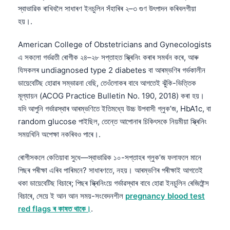
স্বাভাৱিক ৰাখিবলৈ সাধাৰণ ইনচুলিন সঁহাৰিৰ ২–৩ গুণ উৎপাদন কৰিবলগীয়া
হয়।.
American College of Obstetricians and Gynecologists
এ সকলো গৰ্ভৱতী ৰোগীক ২৪–২৮ সপ্তাহত স্ক্ৰিনিং কৰাৰ সমৰ্থন কৰে, আৰু
যিসকলৰ undiagnosed type 2 diabetes বা আৰম্ভণিৰ গৰ্ভকালীন
ডায়েবেটিছ হোৱাৰ সম্ভাৱনা বেছি, তেওঁলোকৰ বাবে আগতেই ঝুঁকি-ভিত্তিক
মূল্যায়ন (ACOG Practice Bulletin No. 190, 2018) কৰা হয়।
যদি আপুনি গৰ্ভাৱস্থাৰ আৰম্ভণিতে ইতিমধ্যে উচ্চ উপবাসী গ্লুক’জ, HbA1c, বা
random glucose পাইছিল, তেন্তে আপোনাৰ চিকিৎসকে নিয়মীয়া স্ক্ৰিনিং
সময়খিনি অপেক্ষা নকৰিবও পাৰে।.
ৰোগীসকলে কেতিয়াবা সুধে—স্বাভাৱিক ১০-সপ্তাহৰ গ্লুক’জ ফলাফলে মানে
পিছৰ পৰীক্ষা এৰিব পাৰিমনে? সাধাৰণতে, নহয়। আৰম্ভণিৰ পৰীক্ষাই আগতেই
থকা ডায়েবেটিছ বিচাৰে; পিছৰ স্ক্ৰিনিংয়ে গৰ্ভাৱস্থাৰ বাবে হোৱা ইনচুলিন ৰেজিষ্টেন্স
বিচাৰে, সেয়ে ই আন আন সময়-সংবেদনশীল
pregnancy blood test
red flags ৰ কাষত থাকে।
.