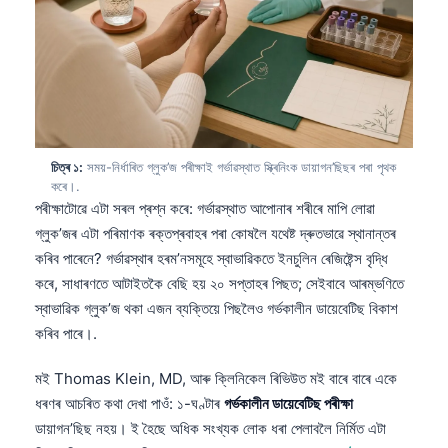
চিত্ৰ ১:
সময়-নিৰ্ধাৰিত গ্লুক’জ পৰীক্ষাই গৰ্ভাৱস্থাত স্ক্ৰিনিংক ডায়াগন’ছিছৰ পৰা পৃথক
কৰে।.
পৰীক্ষাটোৱে এটা সৰল প্ৰশ্ন কৰে: গৰ্ভাৱস্থাত আপোনাৰ শৰীৰে মাপি লোৱা
গ্লুক’জৰ এটা পৰিমাণক ৰক্তপ্ৰবাহৰ পৰা কোষলৈ যথেষ্ট দ্ৰুতভাৱে স্থানান্তৰ
কৰিব পাৰেনে? গৰ্ভাৱস্থাৰ হৰম’নসমূহে স্বাভাৱিকতে ইনচুলিন ৰেজিষ্টেন্স বৃদ্ধি
কৰে, সাধাৰণতে আটাইতকৈ বেছি হয় ২০ সপ্তাহৰ পিছত; সেইবাবে আৰম্ভণিতে
স্বাভাৱিক গ্লুক’জ থকা এজন ব্যক্তিয়ে পিছলৈও গৰ্ভকালীন ডায়েবেটিছ বিকাশ
কৰিব পাৰে।.
মই Thomas Klein, MD, আৰু ক্লিনিকেল ৰিভিউত মই বাৰে বাৰে একে
ধৰণৰ আচৰিত কথা দেখা পাওঁ: ১-ঘণ্টাৰ
গৰ্ভকালীন ডায়েবেটিছ পৰীক্ষা
ডায়াগন’ছিছ নহয়। ই হৈছে অধিক সংখ্যক লোক ধৰা পেলাবলৈ নিৰ্মিত এটা