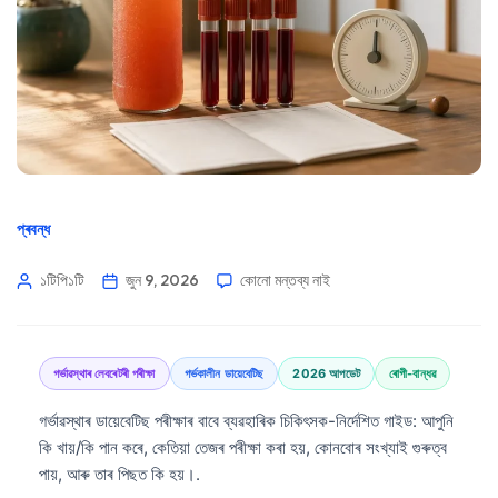
প্ৰবন্ধ
১টিপি১টি
জুন 9, 2026
কোনো মন্তব্য নাই
গৰ্ভাৱস্থাৰ লেবৰেটৰী পৰীক্ষা
গৰ্ভকালীন ডায়েবেটিছ
2026 আপডেট
ৰোগী-বান্ধৱ
গৰ্ভাৱস্থাৰ ডায়েবেটিছ পৰীক্ষাৰ বাবে ব্যৱহাৰিক চিকিৎসক-নিৰ্দেশিত গাইড: আপুনি
কি খায়/কি পান কৰে, কেতিয়া তেজৰ পৰীক্ষা কৰা হয়, কোনবোৰ সংখ্যাই গুৰুত্ব
পায়, আৰু তাৰ পিছত কি হয়।.