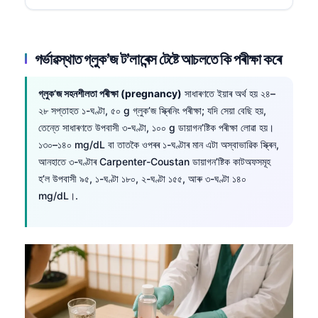
গৰ্ভাৱস্থাত গ্লুক’জ ট’লাৰেন্স টেষ্টে আচলতে কি পৰীক্ষা কৰে
গ্লুক’জ সহনশীলতা পৰীক্ষা (pregnancy)
সাধাৰণতে ইয়াৰ অৰ্থ হয় ২৪–
২৮ সপ্তাহত ১-ঘণ্টা, ৫০ g গ্লুক’জ স্ক্ৰিনিং পৰীক্ষা; যদি সেয়া বেছি হয়,
তেন্তে সাধাৰণতে উপবাসী ৩-ঘণ্টা, ১০০ g ডায়াগন’ষ্টিক পৰীক্ষা লোৱা হয়।
১৩০–১৪০ mg/dL বা তাতকৈ ওপৰৰ ১-ঘণ্টাৰ মান এটা অস্বাভাৱিক স্ক্ৰিন,
আনহাতে ৩-ঘণ্টাৰ Carpenter-Coustan ডায়াগন’ষ্টিক কাটঅফসমূহ
হ’ল উপবাসী ৯৫, ১-ঘণ্টা ১৮০, ২-ঘণ্টা ১৫৫, আৰু ৩-ঘণ্টা ১৪০
mg/dL।.