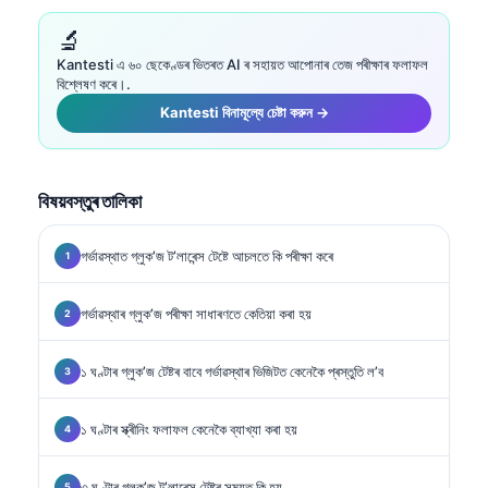
🔬
Kantesti এ ৬০ ছেকেণ্ডৰ ভিতৰত AI ৰ সহায়ত আপোনাৰ তেজ পৰীক্ষাৰ ফলাফল
বিশ্লেষণ কৰে।.
Kantesti বিনামূল্যে চেষ্টা করুন →
বিষয়বস্তুৰ তালিকা
গৰ্ভাৱস্থাত গ্লুক’জ ট’লাৰেন্স টেষ্টে আচলতে কি পৰীক্ষা কৰে
গৰ্ভাৱস্থাৰ গ্লুক’জ পৰীক্ষা সাধাৰণতে কেতিয়া কৰা হয়
১ ঘণ্টাৰ গ্লুক’জ টেষ্টৰ বাবে গৰ্ভাৱস্থাৰ ভিজিটত কেনেকৈ প্ৰস্তুতি ল’ব
১ ঘণ্টাৰ স্ক্ৰীনিং ফলাফল কেনেকৈ ব্যাখ্যা কৰা হয়
৩ ঘণ্টাৰ গ্লুক’জ ট’লাৰেন্স টেষ্টৰ সময়ত কি হয়