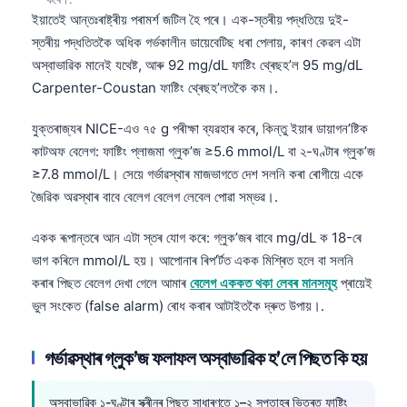
ইয়াতেই আন্তঃৰাষ্ট্ৰীয় পৰামৰ্শ জটিল হৈ পৰে। এক-স্তৰীয় পদ্ধতিয়ে দুই-
স্তৰীয় পদ্ধতিতকৈ অধিক গৰ্ভকালীন ডায়েবেটিছ ধৰা পেলায়, কাৰণ কেৱল এটা
অস্বাভাৱিক মানেই যথেষ্ট, আৰু 92 mg/dL ফাষ্টিং থ্ৰেছহ’ল 95 mg/dL
Carpenter-Coustan ফাষ্টিং থ্ৰেছহ’লতকৈ কম।.
যুক্তৰাজ্যৰ NICE-এও ৭৫ g পৰীক্ষা ব্যৱহাৰ কৰে, কিন্তু ইয়াৰ ডায়াগন’ষ্টিক
কাটঅফ বেলেগ: ফাষ্টিং প্লাজমা গ্লুক’জ ≥5.6 mmol/L বা ২-ঘণ্টাৰ গ্লুক’জ
≥7.8 mmol/L। সেয়ে গৰ্ভাৱস্থাৰ মাজভাগতে দেশ সলনি কৰা ৰোগীয়ে একে
জৈৱিক অৱস্থাৰ বাবে বেলেগ বেলেগ লেবেল পোৱা সম্ভৱ।.
একক ৰূপান্তৰে আন এটা স্তৰ যোগ কৰে: গ্লুক’জৰ বাবে mg/dL ক 18-ৰে
ভাগ কৰিলে mmol/L হয়। আপোনাৰ ৰিপ’ৰ্টত একক মিশ্ৰিত হলে বা সলনি
কৰাৰ পিছত বেলেগ দেখা গেলে আমাৰ
বেলেগ এককত থকা লেবৰ মানসমূহ
প্ৰায়েই
ভুল সংকেত (false alarm) ৰোধ কৰাৰ আটাইতকৈ দ্ৰুত উপায়।.
গৰ্ভাৱস্থাৰ গ্লুক’জ ফলাফল অস্বাভাৱিক হ’লে পিছত কি হয়
Norsk bokmål
Ślōnskŏ gŏdka
অস্বাভাৱিক ১-ঘণ্টাৰ স্ক্ৰীনৰ পিছত সাধাৰণতে ১–২ সপ্তাহৰ ভিতৰত ফাষ্টিং