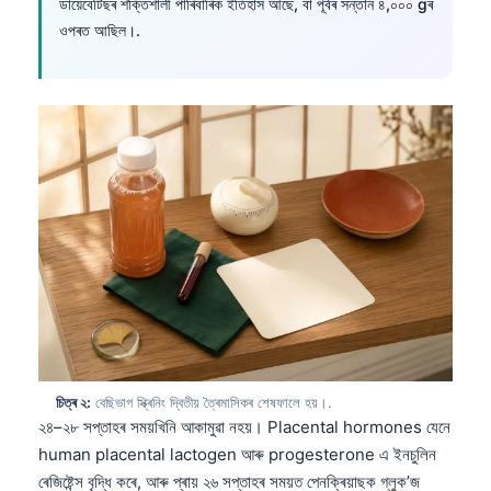
ডায়েবেটিছৰ শক্তিশালী পাৰিবাৰিক ইতিহাস আছে, বা পূৰ্বৰ সন্তান ৪,০০০ gৰ
ওপৰত আছিল।.
চিত্ৰ ২:
বেছিভাগ স্ক্ৰিনিং দ্বিতীয় ত্ৰৈমাসিকৰ শেষফালে হয়।.
২৪–২৮ সপ্তাহৰ সময়খিনি আকামুৱা নহয়। Placental hormones যেনে
human placental lactogen আৰু progesterone এ ইনচুলিন
ৰেজিষ্টেন্স বৃদ্ধি কৰে, আৰু প্ৰায় ২৬ সপ্তাহৰ সময়ত পেনক্ৰিয়াছক গ্লুক’জ