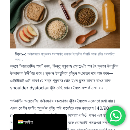
简体中文
Română
Türkçe
Ελληνικά
Português
চিত্ৰ ১০:
গৰ্ভাৱস্থাত গ্লুক’জৰ সংস্পৰ্শই ভ্ৰূণৰ ইনচুলিন সঁহাৰি আৰু বৃদ্ধি প্ৰভাৱিত
Español
কৰে।.
Italiano
ভ্ৰূণে “ডায়েবেটিছ পায়” নহয়, কিন্তু গ্লুক’জ প্লেচেণ্টা পাৰ হৈ ভ্ৰূণৰ ইনচুলিন
উৎপাদনক উদ্দীপিত কৰে। ভ্ৰূণৰ ইনচুলিনে বৃদ্ধিৰ সংকেতৰ দৰে কাম কৰে—
עִבְרִית
এইটোৱেই এটা কাৰণ যে মাতৃৰ গ্লুক’জ বেছি হ’লে জন্মৰ আকাৰ ডাঙৰ আৰু
Français
shoulder dystociaৰ ঝুঁকি বেছি হোৱাৰ সৈতে সম্পৰ্ক দেখা যায়।.
العربية
গৰ্ভকালীন ডায়েবেটিছ গৰ্ভাৱস্থাৰ ৰক্তচাপৰ ঝুঁকিৰ সৈতেও একেলগে দেখা যায়।
Deutsch
এজন ৰোগীৰ ফাষ্টিং গ্লুক’জ বৃদ্ধি পাই থাকোঁতে আৰু ৰক্তচাপ 140/90
English
mmHg দিশে গতি কৰোঁতে মই বিশেষকৈ মনোযোগ দিওঁ, কাৰণ এই দুয়োৰে
অসমীয়া
সংমিশ্ৰণে obstetric monitoring আৰু ডেলিভাৰী পৰিকল্পনা সলনি কৰিব
পাৰে; আমাৰ
গৰ্ভাৱস্থাৰ ৰক্তচাপ গাইড
সেই কল থ্ৰেছহ’ল্ডসমূহক সামৰি লয়।.