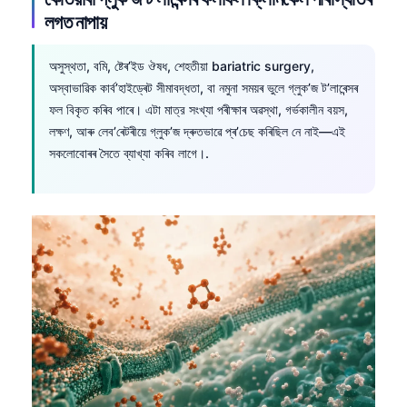
O‘zbekcha
লগত নাপায়
Українська
অসুস্থতা, বমি, ষ্টেৰ’ইড ঔষধ, শেহতীয়া bariatric surgery,
አማርኛ
অস্বাভাৱিক কাৰ্ব’হাইড্ৰেট সীমাবদ্ধতা, বা নমুনা সময়ৰ ভুলে গ্লুক’জ ট’লাৰেন্সৰ
Kiswahili
ফল বিকৃত কৰিব পাৰে। এটা মাত্র সংখ্যা পৰীক্ষাৰ অৱস্থা, গৰ্ভকালীন বয়স,
লক্ষণ, আৰু লেব’ৰেটৰীয়ে গ্লুক’জ দ্ৰুতভাৱে প্ৰ’চেছ কৰিছিল নে নাই—এই
ភាសាខ្មែរ
সকলোবোৰৰ সৈতে ব্যাখ্যা কৰিব লাগে।.
ဗမာစာ
ไทย
Tagalog
Tiếng Việt
Bahasa Melayu
മലയാളം
ಕನ್ನಡ
ગુજરાતી
தமிழ்