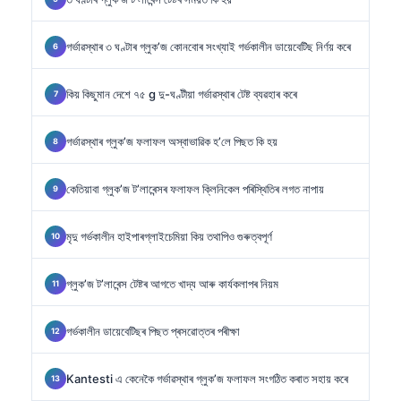
গৰ্ভাৱস্থাৰ ৩ ঘণ্টাৰ গ্লুক’জ কোনবোৰ সংখ্যাই গৰ্ভকালীন ডায়েবেটিছ নিৰ্ণয় কৰে
কিয় কিছুমান দেশে ৭৫ g দু-ঘণ্টীয়া গৰ্ভাৱস্থাৰ টেষ্ট ব্যৱহাৰ কৰে
গৰ্ভাৱস্থাৰ গ্লুক’জ ফলাফল অস্বাভাৱিক হ’লে পিছত কি হয়
কেতিয়াবা গ্লুক’জ ট’লাৰেন্সৰ ফলাফল ক্লিনিকেল পৰিস্থিতিৰ লগত নাপায়
মৃদু গৰ্ভকালীন হাইপাৰগ্লাইচেমিয়া কিয় তথাপিও গুৰুত্বপূৰ্ণ
গ্লুক’জ ট’লাৰেন্স টেষ্টৰ আগতে খাদ্য আৰু কাৰ্যকলাপৰ নিয়ম
গৰ্ভকালীন ডায়েবেটিছৰ পিছত প্ৰসৱোত্তৰ পৰীক্ষা
Kantesti এ কেনেকৈ গৰ্ভাৱস্থাৰ গ্লুক’জ ফলাফল সংগঠিত কৰাত সহায় কৰে