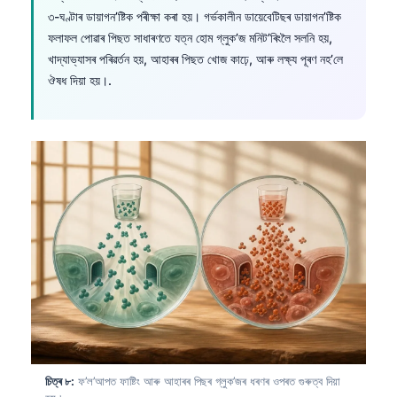
৩-ঘণ্টাৰ ডায়াগন’ষ্টিক পৰীক্ষা কৰা হয়। গৰ্ভকালীন ডায়েবেটিছৰ ডায়াগন’ষ্টিক
Frysk
ফলাফল পোৱাৰ পিছত সাধাৰণতে যত্ন হোম গ্লুক’জ মনিট’ৰিংলৈ সলনি হয়,
Esperanto
খাদ্যাভ্যাসৰ পৰিৱর্তন হয়, আহাৰৰ পিছত খোজ কাঢ়ে, আৰু লক্ষ্য পূৰণ নহ’লে
Беларуская мова
ঔষধ দিয়া হয়।.
Татар теле
Кыргызча
ئۇيغۇرچە
Cebuano
Basa Jawa
ພາສາລາວ
Монгол
Afrikaans
العربية المغربية
Occitan
চিত্ৰ ৮:
ফ’ল’আপত ফাষ্টিং আৰু আহাৰৰ পিছৰ গ্লুক’জৰ ধৰণৰ ওপৰত গুৰুত্ব দিয়া