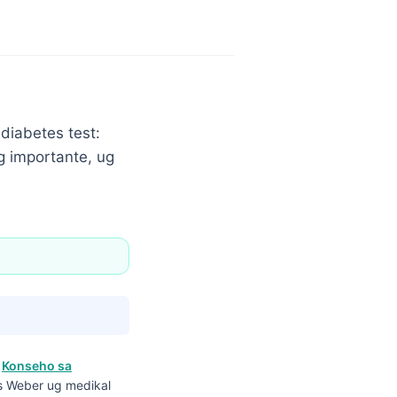
diabetes test:
 importante, ug
a
Konseho sa
ns Weber ug medikal