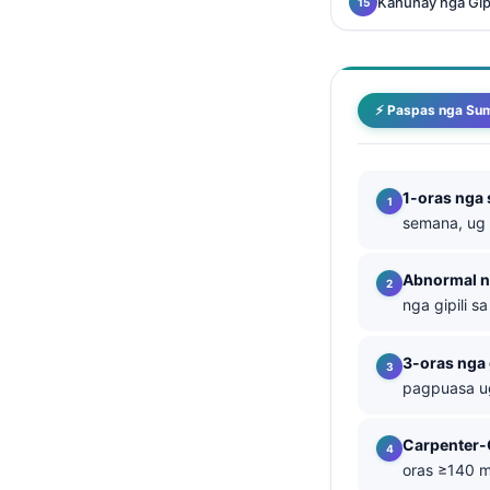
Kanunay nga Gi
తెలుగు
मराठी
اردو
⚡ Paspas nga Su
বাংলা
Shqip
1-oras nga 
Magyar
semana, ug 
Slovenščina
Abnormal ng
한국어
nga gipili sa
Polski
Lietuvių kalba
3-oras nga 
pagpuasa ug
Русский
ქართული
Carpenter-
Čeština
oras ≥140 