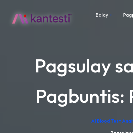
Balay
Pag
Pagsulay s
Pagbuntis:
AI Blood Test Ana
Pagsulay 