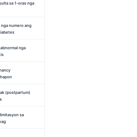
ulta sa 1-oras nga
e nga numero ang
diabetes
 abnormal nga
is
gnancy
ihapon
ak (postpartum)
s
limitasyon sa
wag