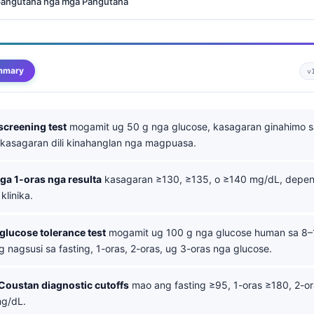
pangutana nga mga Pangutana
mmary
v
screening test
mogamit ug 50 g nga glucose, kasagaran ginahimo s
kasagaran dili kinahanglan nga magpuasa.
a 1-oras nga resulta
kasagaran ≥130, ≥135, o ≥140 mg/dL, depen
 klinika.
glucose tolerance test
mogamit ug 100 g nga glucose human sa 8–
 nagsusi sa fasting, 1-oras, 2-oras, ug 3-oras nga glucose.
Coustan diagnostic cutoffs
mao ang fasting ≥95, 1-oras ≥180, 2-or
mg/dL.