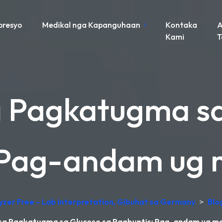
presyo
Medikal nga Kapanguhaan
Kontaka
A
Kami
a Pagkatugma sa
 Pag-andam ug 
lyzer Free – Lab Interpretation, Gibuhat sa Germany
>
Blo
sa Pagkatugma sa Glucose sa Pagbuntis: Pag-andam ug m