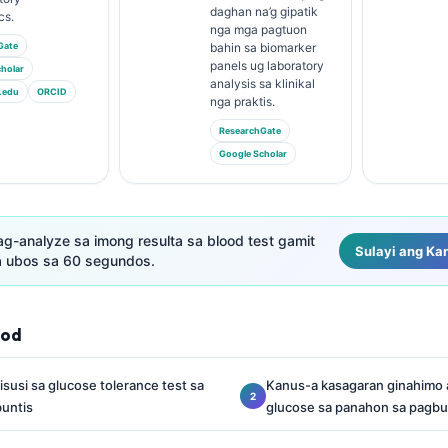
daghan na’g gipatik
cs.
nga mga pagtuon
Gate
bahin sa biomarker
panels ug laboratory
holar
analysis sa klinikal
.edu
ORCID
nga praktis.
ResearchGate
Google Scholar
ag-analyze sa imong resulta sa blood test gamit
Sulayi ang Kan
a ubos sa 60 segundos.
lod
susi sa glucose tolerance test sa
Kanus-a kasagaran ginahimo 
untis
glucose sa panahon sa pagbu