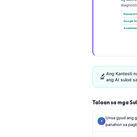
Euskara
diagnosti
Македонски јазик
Research
Latviešu valoda
Google Sc
Academia
Galego
অসমীয়া
සිංහල
سنڌي
پښتو
Ang Kantesti n
🔬
ang AI sulod s
Slovenčina
Hrvatski
Talaan sa mga Su
Suomi
Unsa gyud ang gi
Қазақ тілі
panahon sa pagb
Català