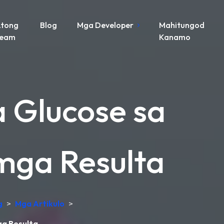
tong
Blog
Mga Developer
Mahitungod
Team
Kanamo
 Glucose sa
mga Resulta
g
>
Mga Artikulo
>
ga Resulta