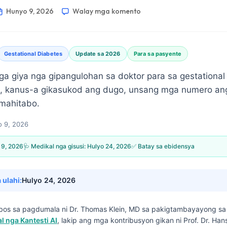
Hunyo 9, 2026
Walay mga komento
Gestational Diabetes
Update sa 2026
Para sa pasyente
nga giya nga gipangulohan sa doktor para sa gestational 
, kanus-a gikasukod ang dugo, unsang mga numero ang
mahitabo.
 9, 2026
 9, 2026
🩺 Medikal nga gisusi:
Hulyo 24, 2026
✅ Batay sa ebidensya
 ulahi:
Hulyo 24, 2026
 ubos sa pagdumala ni
Dr. Thomas Klein, MD
sa pakigtambayayong s
 nga Kantesti AI
, lakip ang mga kontribusyon gikan ni Prof. Dr. Ha