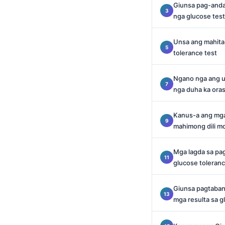
Giunsa pag-andam
O‘zbekcha
nga glucose test
Українська
አማርኛ
Unsa ang mahita
tolerance test
Kiswahili
ភាសាខ្មែរ
Ngano nga ang 
nga duha ka oras
ဗမာစာ
ไทย
Kanus-a ang mga
Tagalog
mahimong dili mo
Tiếng Việt
Mga lagda sa pag
Bahasa Melayu
glucose toleranc
മലയാളം
Giunsa pagtabang
ಕನ್ನಡ
mga resulta sa g
ગુજરાતી
தமிழ்