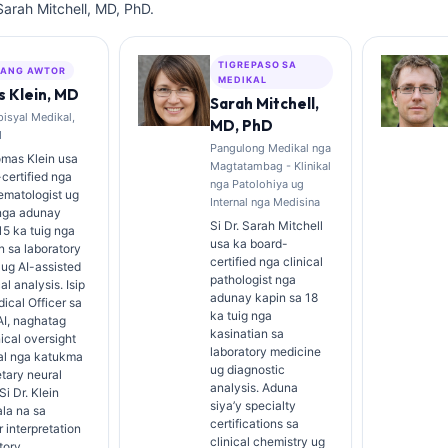
Sarah Mitchell, MD, PhD.
TIGREPASO SA
ANG AWTOR
MEDIKAL
 Klein, MD
Sarah Mitchell,
isyal Medikal,
MD, PhD
I
Pangulong Medikal nga
omas Klein usa
Magtatambag - Klinikal
certified nga
nga Patolohiya ug
hematologist ug
Internal nga Medisina
 nga adunay
Si Dr. Sarah Mitchell
15 ka tuig nga
usa ka board-
n sa laboratory
certified nga clinical
ug AI-assisted
pathologist nga
al analysis. Isip
adunay kapin sa 18
ical Officer sa
ka tuig nga
AI, naghatag
kasinatian sa
nical oversight
laboratory medicine
al nga katukma
ug diagnostic
etary neural
analysis. Aduna
Si Dr. Klein
siya’y specialty
la na sa
certifications sa
 interpretation
clinical chemistry ug
tory