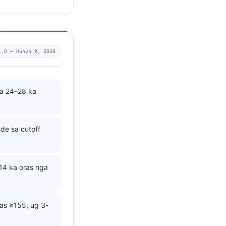
1.0 —
Hunyo 9, 2026
a 24–28 ka
de sa cutoff
14 ka oras nga
as ≥155, ug 3-