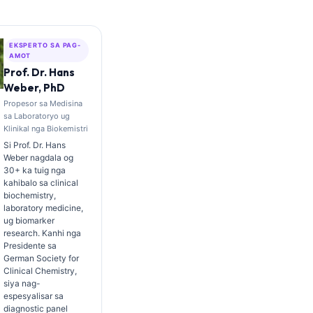
EKSPERTO SA PAG-
AMOT
Prof. Dr. Hans
Weber, PhD
Propesor sa Medisina
sa Laboratoryo ug
Klinikal nga Biokemistri
Si Prof. Dr. Hans
Weber nagdala og
30+ ka tuig nga
kahibalo sa clinical
biochemistry,
laboratory medicine,
ug biomarker
research. Kanhi nga
Presidente sa
German Society for
Clinical Chemistry,
siya nag-
espesyalisar sa
diagnostic panel