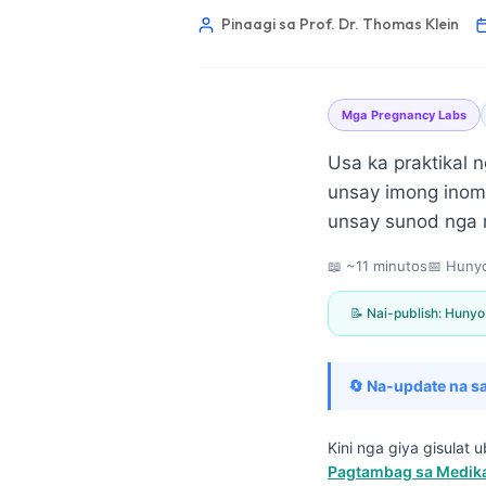
Pinaagi sa Prof. Dr. Thomas Klein
Mga Pregnancy Labs
Usa ka praktikal 
unsay imong inom
unsay sunod nga 
📖 ~11 minutos
📅
Hunyo
📝 Nai-publish:
Hunyo
🔄 Na-update na sa
Norsk bokmål
Kini nga giya gisulat
Pagtambag sa Medikal
Ślōnskŏ gŏdka