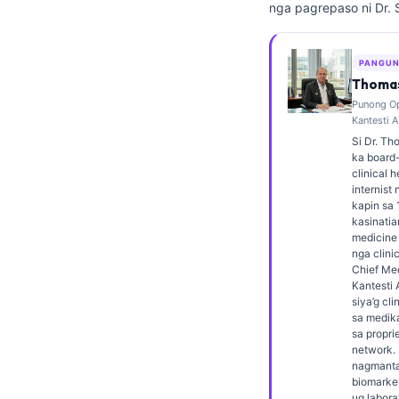
nga pagrepaso ni Dr. 
Frysk
Esperanto
PANGUN
Беларуская мова
Thomas
Punong Op
Татар теле
Kantesti A
Кыргызча
Si Dr. Th
ka board-
ئۇيغۇرچە
clinical 
internist
Basa Jawa
kapin sa 
kasinatia
ພາສາລາວ
medicine 
Монгол
nga clinic
Chief Med
Afrikaans
Kantesti 
siya’g cli
العربية المغربية
sa medik
sa propri
Occitan
network. 
nagmanta
Gàidhlig
biomarker
ug labora