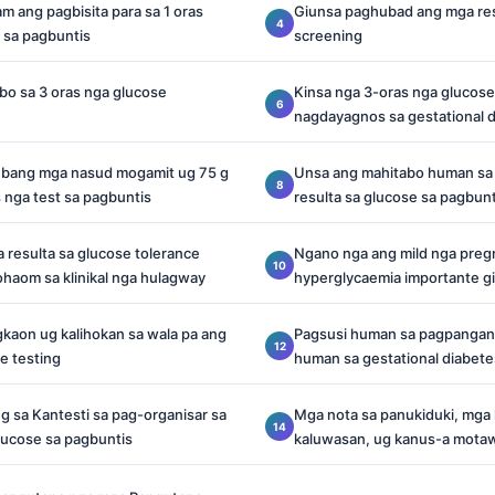
 ang pagbisita para sa 1 oras
Giunsa paghubad ang mga res
 sa pagbuntis
screening
bo sa 3 oras nga glucose
Kinsa nga 3-oras nga glucos
nagdayagnos sa gestational 
ubang mga nasud mogamit ug 75 g
Unsa ang mahitabo human sa
 nga test sa pagbuntis
resulta sa glucose sa pagbunt
 resulta sa glucose tolerance
Ngano nga ang mild nga pre
haom sa klinikal nga hulagway
hyperglycaemia importante g
kaon ug kalihokan sa wala pa ang
Pagsusi human sa pagpangan
e testing
human sa gestational diabete
 sa Kantesti sa pag-organisar sa
Mga nota sa panukiduki, mga 
lucose sa pagbuntis
kaluwasan, ug kanus-a mota