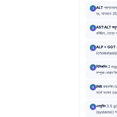
O‘zbekcha
ALT
প্ৰাপ্তবয
Українська
হয়, আনহাতে 25
አማርኛ
AST:ALT অনুপ
Kiswahili
কৰিছিল, তেন্তে পৰ
ភាសាខ្មែរ
ALP + GGT
e
ဗမာစာ
(cholestasis)ল
ไทย
Tagalog
বিলিৰুবিন
2 mg/dL
সম্পূৰক খোৱাৰ প
Tiếng Việt
Bahasa Melayu
INR
ৱাৰফেৰিন (
മലയാളം
সতৰ্ক সংকেত (
ಕನ್ನಡ
এলবুমিন
3.5 g/d
ગુજરાતી
(systemic) সমস
தமிழ்