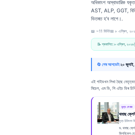
অধিকাংশ অস্বাভাৱিক যকৃত
AST, ALP, GGT, বিলিৰুব
ভিতৰত হ’ব লাগে।.
📖 ~11 মিনিট
📅
৮ এপ্ৰিল, ২০
📝 প্ৰকাশিত:
৮ এপ্ৰিল, ২০২৬
🔄 শেষ আপডেট:
২০ জুলাই
এই গাইডখন লিখা হৈছে নেতৃত্
মিচেল, এম ডি, পি এইচ ডিৰ চিক
মুখ্য লেখক
থমাছ ক্লে
Norsk bokmål
মুখ্য চিকিৎসা বি
ড. থমাছ ক্লে
Ślōnskŏ gŏdka
ক্লিনিকেল হে