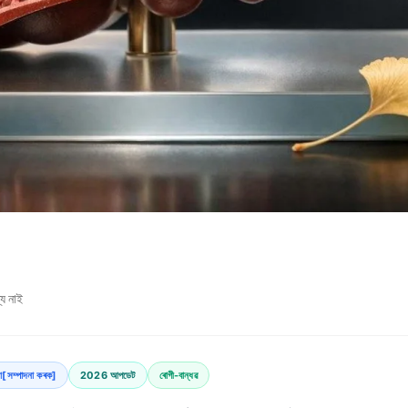
য নাই
খ্যা[সম্পাদনা কৰক]
2026 আপডেট
ৰোগী-বান্ধৱ