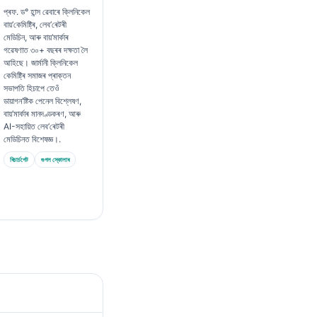
প্ৰফ. ড° হান্স ৱেবাৰে ক্লিনিকেল
বায়’কেমিষ্ট্ৰি, লেব’ৰেটৰী
মেডিচিন, আৰু বায়’মাৰ্কাৰ
গৱেষণাত ৩০+ বছৰৰ দক্ষতা লৈ
আহিছে। জাৰ্মানী ক্লিনিকেল
কেমিষ্ট্ৰি সমাজৰ প্ৰাক্তন
সভাপতি হিচাপে তেওঁ
ডায়াগন’ষ্টিক পেনেল বিশ্লেষণ,
বায়’মাৰ্কাৰ মানদণ্ডকৰণ, আৰু
AI-সহায়িত লেব’ৰেটৰী
মেডিচিনত বিশেষজ্ঞ।.
ৰিচাৰ্চগেট
গুগল স্কোলাৰ