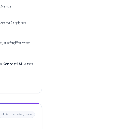
দিব পাৰে
ৰ এনজাইম বৃদ্ধি কৰে
ইটিছ, বা অটোইমিউন ৰোগলৈ
েকৈ Kantesti AI-এ সহায়
v1.0 —
৮ এপ্ৰিল, ২০২৬