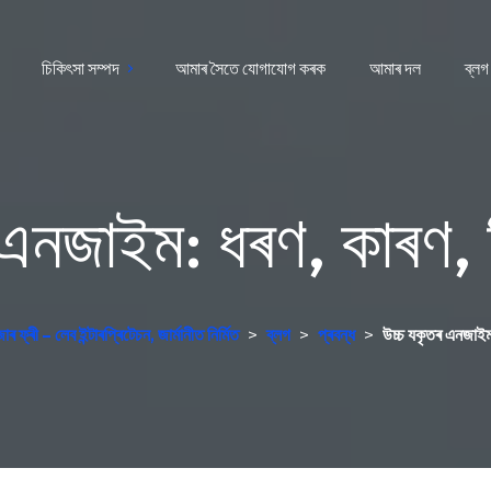
চিকিৎসা সম্পদ
আমাৰ সৈতে যোগাযোগ কৰক
আমাৰ দল
ব্লগ
 এনজাইম: ধৰণ, কাৰণ, 
 ফ্ৰী – লেব ইন্টাৰপ্ৰিটেচন, জাৰ্মানীত নিৰ্মিত
>
ব্লগ
>
প্ৰবন্ধ
>
উচ্চ যকৃতৰ এনজাইম: