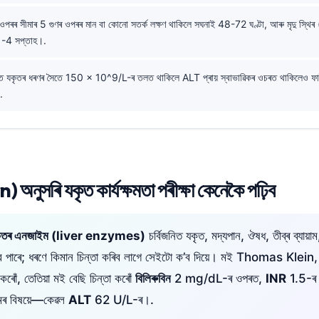
ওপৰৰ সীমাৰ 5 গুণৰ ওপৰৰ মান বা কোনো সতৰ্ক লক্ষণ থাকিলে সঘনাই 48-72 ঘণ্টা, আৰু মৃদু স্থি
1-4 সপ্তাহ।.
িত যকৃতৰ ধৰণৰ সৈতে 150 × 10^9/L-ৰ তলত থাকিলে ALT প্ৰায় স্বাভাৱিকৰ ওচৰত থাকিলেও ফা
.
অনুসৰি যকৃত কাৰ্যক্ষমতা পৰীক্ষা কেনেকৈ পঢ়িব
া যকৃতৰ এনজাইম (liver enzymes)
চর্বিজনিত যকৃত, মদ্যপান, ঔষধ, তীব্ৰ ব্যায়
’ব পাৰে; ধৰণে কিমান চিন্তা কৰিব লাগে সেইটো ক’ব দিয়ে। মই Thomas Klein
কৰোঁ, তেতিয়া মই বেছি চিন্তা কৰোঁ
বিলিৰুবিন
2 mg/dL-ৰ ওপৰত,
INR
1.5-ৰ 
মৰ বিষয়ে—কেৱল
ALT
62 U/L-ৰ।.