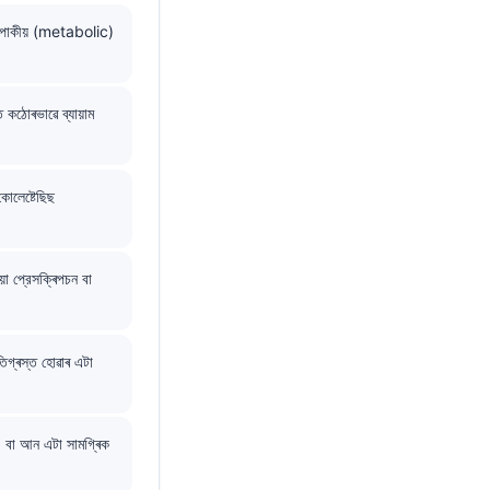
বিপাকীয় (metabolic)
কঠোৰভাৱে ব্যায়াম
োলেষ্টেছিছ
 প্রেসক্ৰিপচন বা
গ্ৰস্ত হোৱাৰ এটা
বা আন এটা সামগ্ৰিক