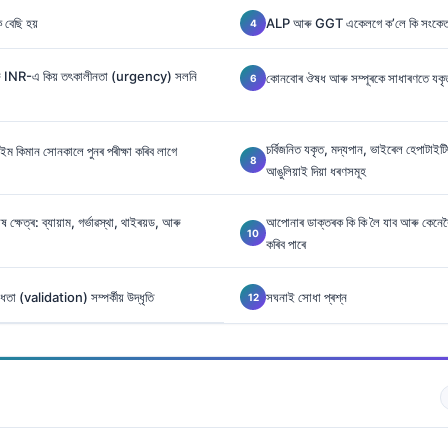
বেছি হয়
ALP আৰু GGT একেলগে ক’লে কি সংকেত 
আৰু INR-এ কিয় তৎকালীনতা (urgency) সলনি
কোনবোৰ ঔষধ আৰু সম্পূৰকে সাধাৰণতে যকৃত
চর্বিজনিত যকৃত, মদ্যপান, ভাইৰেল হেপাটা
ম কিমান সোনকালে পুনৰ পৰীক্ষা কৰিব লাগে
আঙুলিয়াই দিয়া ধৰণসমূহ
 ক্ষেত্ৰ: ব্যায়াম, গৰ্ভাৱস্থা, থাইৰয়ড, আৰু
আপোনাৰ ডাক্তৰক কি কি লৈ যাব আৰু কেন
কৰিব পাৰে
ধতা (validation) সম্পৰ্কীয় উদ্ধৃতি
সঘনাই সোধা প্ৰশ্ন