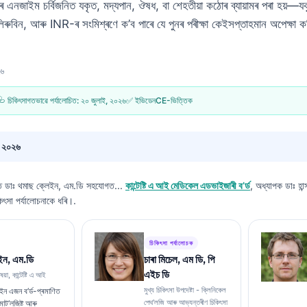
ৰ এনজাইম চর্বিজনিত যকৃত, মদ্যপান, ঔষধ, বা শেহতীয়া কঠোৰ ব্যায়ামৰ পৰা হয়
িন, আৰু INR-ৰ সংমিশ্ৰণে ক’ব পাৰে যে পুনৰ পৰীক্ষা কেইসপ্তাহমান অপেক্ষা ক
২৬
🩺 চিকিৎসাগতভাৱে পৰ্যালোচিত:
২০ জুলাই, ২০২৬
✅ ইভিডেনCE-ভিত্তিক
, ২০২৬
বত
ডাঃ থমাছ ক্লেইন, এম.ডি
সহযোগত...
কান্টেষ্টি এ আই মেডিকেল এডভাইজাৰী ব’ৰ্ড
, অধ্যাপক ডাঃ হান
িৎসা পৰ্যালোচনাকে ধৰি।.
চিকিৎসা পৰ্যালোচক
ইন, এম.ডি
চাৰা মিচেল, এম ডি, পি
এইচ ডি
ষয়া, কান্টেষ্টি এ আই
মুখ্য চিকিৎসা উপদেষ্টা - ক্লিনিকেল
ইন এজন ব’ৰ্ড-প্ৰমাণিত
পেথ'লজি আৰু আভ্যন্তৰীণ চিকিৎসা
মাট’লজিষ্ট আৰু