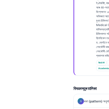
ইণ্টাৰনিষ্ট, 
Frysk
আৰু AI-সহায
বিশ্লেষণত 
Esperanto
অভিজ্ঞতা আ
মুখ্য চিকিৎসা
Беларуская мова
Medical Of
Татар теле
মালিকস্বত্বাধ
চিকিৎসাগত স
Кыргызча
ক্লিনিকেল তত্
ড. ক্লেইনে বায
ئۇيغۇرچە
লেবৰেটৰী ডায়াগন
লেবৰেটৰী মেড
Cebuano
প্ৰকাশনা কৰ
Basa Jawa
ৰিচাৰ্চগেট
Academia
ພາສາລາວ
Монгол
Afrikaans
বিষয়বস্তুৰ তালিকা
العربية المغربية
Occitan
ধৰণ (pattern) অনুসৰি যক