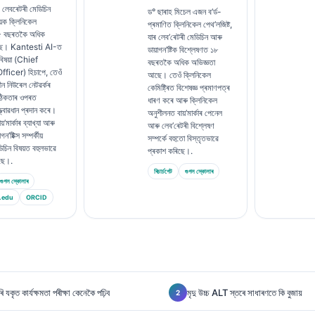
যাৰ লেবৰেটৰী মেডিচিন
ড° ছাৰাহ মিচেল এজন ব’ৰ্ড-
়ক ক্লিনিকেল
প্ৰমাণিত ক্লিনিকেল পেথ’লজিষ্ট,
১৫ বছৰতকৈ অধিক
যাৰ লেব’ৰেটৰী মেডিচিন আৰু
ছে। Kantesti AI-ত
ডায়াগন’ষ্টিক বিশ্লেষণত ১৮
 বিষয়া (Chief
বছৰতকৈ অধিক অভিজ্ঞতা
ficer) হিচাপে, তেওঁ
আছে। তেওঁ ক্লিনিকেল
ীন নিউৰেল নেটৱৰ্কৰ
কেমিষ্ট্ৰিত বিশেষজ্ঞ প্ৰমাণপত্ৰ
ঠিকতাৰ ওপৰত
ধাৰণ কৰে আৰু ক্লিনিকেল
ত্বাৱধান প্ৰদান কৰে।
অনুশীলনত বায়’মাৰ্কাৰ পেনেল
়’মাৰ্কাৰ ব্যাখ্যা আৰু
আৰু লেব’ৰেটৰী বিশ্লেষণ
’ষ্টিক্স সম্পৰ্কীয়
সম্পৰ্কে বহুতো বিস্তৃতভাৱে
িচিন বিষয়ত বহুলভাৱে
প্ৰকাশ কৰিছে।.
িছে।.
ৰিচাৰ্চগেট
গুগল স্কোলাৰ
গুগল স্কোলাৰ
.edu
ORCID
ৃত কাৰ্যক্ষমতা পৰীক্ষা কেনেকৈ পঢ়িব
মৃদু উচ্চ ALT স্তৰে সাধাৰণতে কি বুজায়