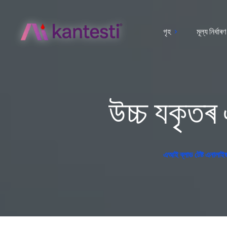
গৃহ
মূল্য নিৰ্ধাৰণ
উচ্চ যকৃতৰ
এআই ব্লাড টেষ্ট এনালাইজাৰ