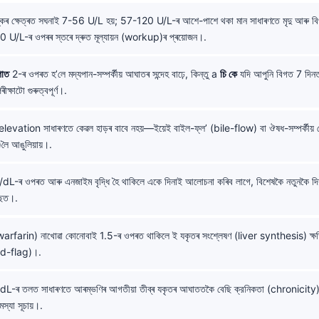
়স্কৰ ক্ষেত্ৰত সঘনাই 7-56 U/L হয়; 57-120 U/L-ৰ আশে-পাশে থকা মান সাধাৰণতে মৃদু আৰু 
0 U/L-ৰ ওপৰৰ স্তৰে দ্ৰুত মূল্যায়ন (workup)ৰ প্ৰয়োজন।.
াত
2-ৰ ওপৰত হ’লে মদ্যপান-সম্পৰ্কীয় আঘাতৰ সন্দেহ বাঢ়ে, কিন্তু a
চি কে
যদি আপুনি বিগত 7 দিনত 
ীক্ষাটো গুৰুত্বপূৰ্ণ।.
levation সাধাৰণতে কেৱল হাড়ৰ বাবে নহয়—ইয়েই বাইল-ফ্ল’ (bile-flow) বা ঔষধ-সম্পৰ্কীয় ক
ৈ আঙুলিয়ায়।.
-ৰ ওপৰত আৰু এনজাইম বৃদ্ধি হৈ থাকিলে একে দিনাই আলোচনা কৰিব লাগে, বিশেষকৈ নতুনকৈ দিয়া
িছত।.
warfarin) নাখোৱা কোনোবাই 1.5-ৰ ওপৰত থাকিলে ই যকৃতৰ সংশ্লেষণ (liver synthesis) ক্ষতি
red-flag)।.
L-ৰ তলত সাধাৰণতে আৰম্ভণিৰ আগতীয়া তীব্ৰ যকৃতৰ আঘাততকৈ বেছি ক্রনিকতা (chronicity) 
্যা সূচায়।.