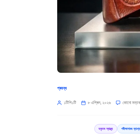
প্ৰবন্ধ
১টিপি১টি
৮ এপ্ৰিল, ২০২৬
কোনো মন্তব্
যকৃতৰ স্বাস্থ্য
পৰীক্ষাগাৰৰ ব্যা