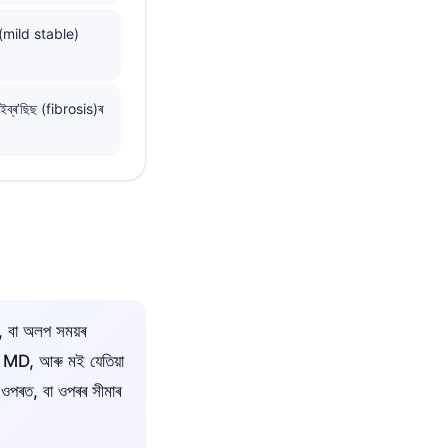
ৰ (mild stable)
ইব্ৰ’ছিছ (fibrosis)ৰ
াম, বা অলপ সময়ৰ
, MD, আৰু মই যেতিয়া
ওপৰত, বা ওপৰৰ সীমাৰ