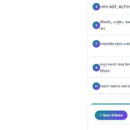
Gàidhlig
কেতিয়া AST, ALTতকৈ 
Euskara
Македонски јазик
বিলিৰুবিন, এলবুমিন, 
কৰে
Latviešu valoda
Galego
অস্বাভাৱিক যকৃতৰ এনজাই
සිංහල
سنڌي
মানুহে সঘনাই পাহৰা বিশেষ
پښتو
চিলিয়াক
গৱেষণা প্ৰকাশনা আৰু বৈ
Slovenčina
Hrvatski
Suomi
Қазақ тілі
⚡ Qısa Xülasə
Català