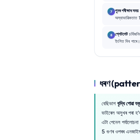
తెలుగు
পুনৰ পৰীক্ষাৰ সময়
অস্বাভাৱিকতাত 
मराठी
اردو
প্লেটলেট
চর্বিজন
বাংলা
ইংগিত দিব পাৰে।
Shqip
Magyar
Slovenščina
ধৰণ (pattern) 
한국어
Polski
Lietuvių kalba
বেছিভাগ
বৃদ্ধি পোৱ
Русский
ভাইৰেল অসুখৰ পৰা হ
এটা পেনেল পৰ্যালোচনা 
ქართული
5 গুণৰ ওপৰৰ এনজাই
Čeština