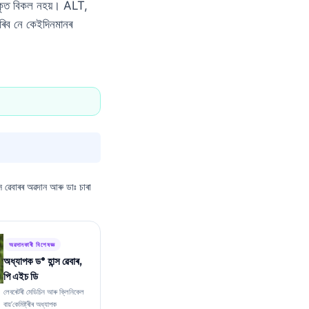
—যকৃত বিকল নহয়। ALT,
ৰিব নে কেইদিনমানৰ
্স ৱেবাৰৰ অৱদান আৰু ডাঃ চাৰা
অৱদানকাৰী বিশেষজ্ঞ
অধ্যাপক ড° হান্স ৱেবাৰ,
পি এইচ ডি
লেবৰেটৰী মেডিচিন আৰু ক্লিনিকেল
বায়’কেমিষ্ট্ৰীৰ অধ্যাপক