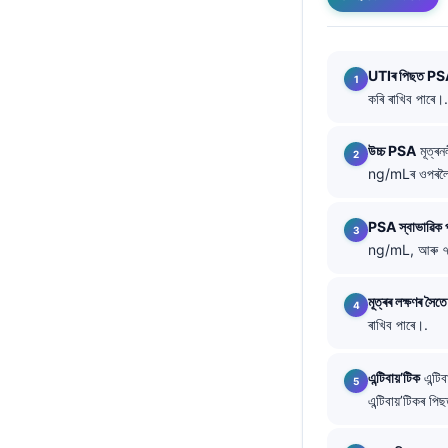
O‘zbekcha
Українська
UTIৰ পিছত PSA 
አማርኛ
কৰি ৰাখিব পাৰে।.
Kiswahili
ភាសាខ្មែរ
উচ্চ PSA
মূত্ৰন
ng/mLৰ ওপৰলৈ 
ဗမာစာ
ไทย
PSA স্বাভাৱিক প
Tagalog
ng/mL, আৰু ৭০
Tiếng Việt
মূত্ৰৰ লক্ষণৰ সৈতে
Bahasa Melayu
ৰাখিব পাৰে।.
മലയാളം
এন্টিবায়’টিক
এন্টি
ಕನ್ನಡ
এন্টিবায়’টিকৰ প
ગુજરાતી
தமிழ்