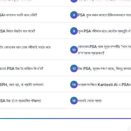
কে PSAৰ ফলাফল সলনি কৰে নেকি?
PSA পুনৰ কৰাৰ আগতে চিকিৎসকসকলে সাধা
SA কিমান উচ্চলৈ যাব পাৰে?
পুনৰ PSA পৰীক্ষাৰ বাবে কেনেকৈ প্ৰস্তুতি ল
কোনবোৰ PSA আৰু মূত্ৰ সম্পৰ্কীয় “লাল 
ৈ কোনবোৰ আন তেজ পৰীক্ষাই সহায় কৰে
ফ’ল’আপৰ প্ৰয়োজন?
িছতো PSA উচ্চ হৈ থাকিলে কি হ’ব?
উচ্চ PSA, মূত্ৰৰ লক্ষণ আছে, কিন্তু কালচ
 BPH, বয়স বঢ়া, বা প্ৰষ্টেট অপসাৰণ
সংক্ৰমণৰ পিছত Kantesti AI এ PSAৰ ধ
উচ্চ হ’লে ব্যৱহাৰিক পৰিকল্পনা
সঘনাই সোধা প্ৰশ্ন