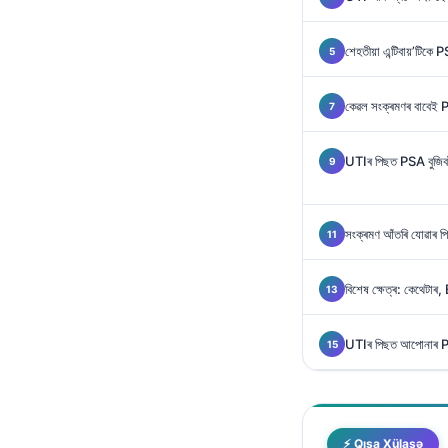
Gàidhlig
Euskara
শেহতীয়া এন্টিবায়’টি
Македонски јазик
Latviešu valoda
কেৱল সংক্ৰমণৰ বাবেই P
Galego
UTIৰ পিছত PSA বুজিবল
සිංහල
سنڌي
پښتو
সংক্ৰমণ আঁতৰি যোৱাৰ প
বিশেষ ক্ষেত্ৰ: কেথেটাৰ,
Slovenčina
Hrvatski
UTIৰ পিছত আপোনাৰ PSA 
Suomi
Қазақ тілі
Català
⚡ Qısa Xülasə