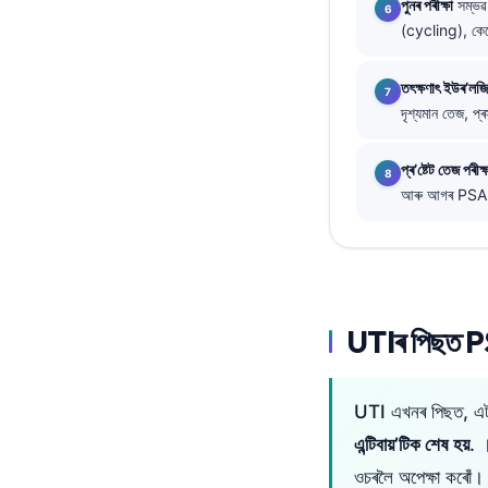
পুনৰ পৰীক্ষা
সম্ভৱ 
(cycling), কেথ
తెలుగు
मराठी
তৎক্ষণাৎ ইউৰ’ল
اردو
দৃশ্যমান তেজ, প্
বাংলা
প্ৰ’ষ্টেট তেজ পৰী
Shqip
আৰু আগৰ PSA ধা
Magyar
Slovenščina
한국어
Polski
UTIৰ পিছত PSA
Lietuvių kalba
Русский
UTI এখনৰ পিছত, এ
ქართული
এন্টিবায়’টিক শেষ হয়
. 
Čeština
ওচৰলৈ অপেক্ষা কৰোঁ।