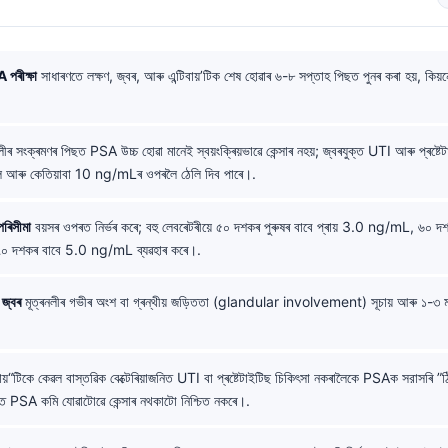
পৰীক্ষা
সাধাৰণতে লক্ষণ, জ্বৰ, আৰু এন্টিবায়’টিক শেষ হোৱাৰ ৬-৮ সপ্তাহ পিছত পুনৰ কৰা হয়, কিয
লীৰ সংক্ৰমণৰ পিছত PSA উচ্চ হোৱা মানেই স্বয়ংক্ৰিয়ভাৱে কেন্সাৰ নহয়; জ্বৰযুক্ত UTI আৰু প্ৰষ
আৰু কেতিয়াবা 10 ng/mLৰ ওপৰলৈ ঠেলি দিব পাৰে।.
ৰিসীমা
বয়সৰ ওপৰত নিৰ্ভৰ কৰে; বহু লেবৰেটৰীয়ে ৫০ দশকৰ পুৰুষৰ বাবে প্ৰায় 3.0 ng/mL, ৬০ 
 দশকৰ বাবে 5.0 ng/mL ব্যৱহাৰ কৰে।.
 জ্বৰ
মূত্ৰনলীৰ গভীৰ অংশ বা গ্ৰন্থীয় জড়িততা (glandular involvement) সূচায় আৰু ১-৩ মা
বায়“টিকে কেৱল বাস্তৱিক বেক্টেৰিয়াজনিত UTI বা প্ৰষ্টেটাইটিছ চিকিৎসা নকৰালৈকে PSAক সরাসৰি ”
িছত PSA কমি যোৱাটোৱে কেন্সাৰ নথকাটো নিশ্চিত নকৰে।.