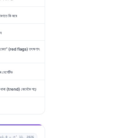
ৰণতে কি কৰে
’ব
সংকেত” (red flags) তৎক্ষণাৎ
াৰ নেগেটিভ
াৰা (trend) কেনেকৈ পঢ়ে
v1.0 —
মে’ 11, 2026