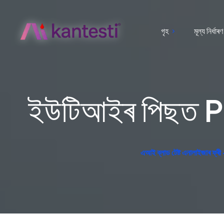
গৃহ
মূল্য নিৰ্ধাৰণ
ইউটিআইৰ পিছত PSA
এআই ব্লাড টেষ্ট এনালাইজাৰ ফ্ৰী – ল