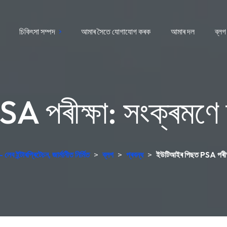
চিকিৎসা সম্পদ
আমাৰ সৈতে যোগাযোগ কৰক
আমাৰ দল
ব্লগ
 পৰীক্ষা: সংক্ৰমণে ফ
েব ইন্টাৰপ্ৰিটেচন, জাৰ্মানীত নিৰ্মিত
>
ব্লগ
>
প্ৰবন্ধ
>
ইউটিআইৰ পিছত PSA পৰীক্ষা