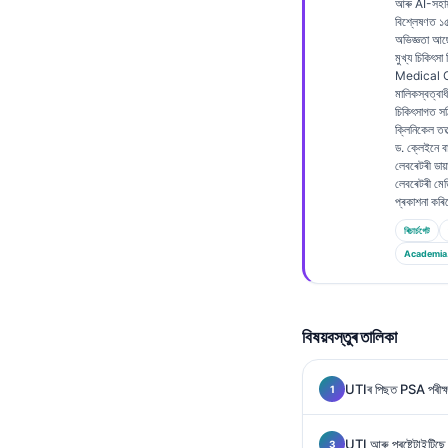
আৰু AI-সহায
Frysk
বিশ্লেষণত 
অভিজ্ঞতা আ
Esperanto
মুখ্য চিকিৎসা
Medical Of
Беларуская мова
মালিকস্বত্বাধ
চিকিৎসাগত স
Татар теле
ক্লিনিকেল তত্
ড. ক্লেইনে বায
Кыргызча
লেবৰেটৰী ডায়াগন
লেবৰেটৰী মেড
ئۇيغۇرچە
প্ৰকাশনা কৰ
Cebuano
ৰিচাৰ্চগেট
Basa Jawa
Academia
ພາສາລາວ
Монгол
বিষয়বস্তুৰ তালিকা
Afrikaans
العربية المغربية
UTIৰ পিছত PSA পৰীক্ষা
Occitan
UTI আৰু প্ৰষ্টেটাইটিছে 