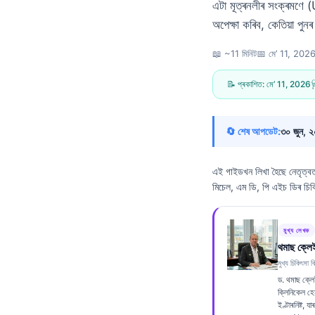
এটা মূত্ৰনলীৰ সংক্ৰমণে (
অপেক্ষা কৰিব, কেতিয়া প
📖 ~11 মিনিট
📅
মে’ 11, 202
📝 প্ৰকাশিত:
মে’ 11, 2026

🔄 শেষ আপডেট:
৩০ জুন, 
এই গাইডখন লিখা হৈছে নেতৃত্
মিচেল, এম ডি, পি এইচ ডিৰ চিক
মুখ্য লেখক
থমাছ ক্লে
মুখ্য চিকিৎসা বি
ড. থমাছ ক্লে
Norsk bokmål
ক্লিনিকেল হে
ইণ্টাৰনিষ্ট, 
Ślōnskŏ gŏdka