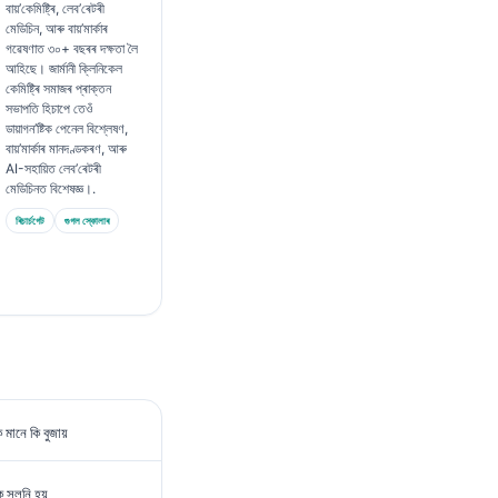
বায়’কেমিষ্ট্ৰি, লেব’ৰেটৰী
মেডিচিন, আৰু বায়’মাৰ্কাৰ
গৱেষণাত ৩০+ বছৰৰ দক্ষতা লৈ
আহিছে। জাৰ্মানী ক্লিনিকেল
কেমিষ্ট্ৰি সমাজৰ প্ৰাক্তন
সভাপতি হিচাপে তেওঁ
ডায়াগন’ষ্টিক পেনেল বিশ্লেষণ,
বায়’মাৰ্কাৰ মানদণ্ডকৰণ, আৰু
AI-সহায়িত লেব’ৰেটৰী
মেডিচিনত বিশেষজ্ঞ।.
ৰিচাৰ্চগেট
গুগল স্কোলাৰ
মানে কি বুজায়
ৈ সলনি হয়