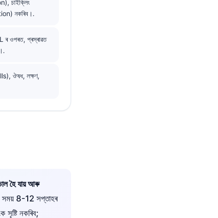
n), চাইক্লিং
ation) নকৰিব।.
 ৰ ওপৰত, প্ৰস্ৰাৱত
ন।.
), ঔষধ, লক্ষণ,
ভাল হৈ যায় আৰু
াগ সময় 8-12 সপ্তাহৰ
সৃষ্টি নকৰিব;