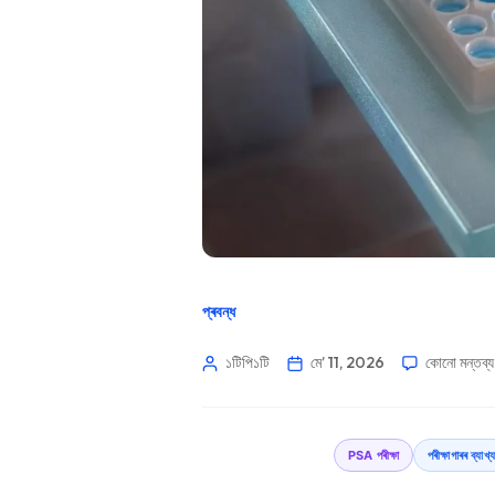
প্ৰবন্ধ
১টিপি১টি
মে’ 11, 2026
কোনো মন্তব্য
PSA পৰীক্ষা
পৰীক্ষাগাৰৰ ব্যা