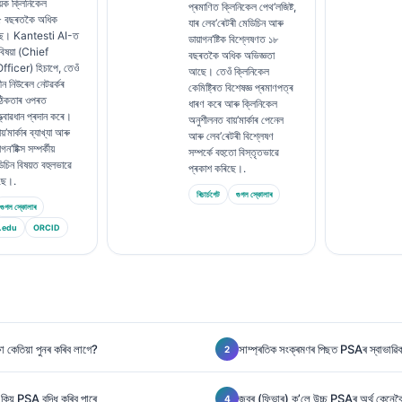
়ক ক্লিনিকেল
প্ৰমাণিত ক্লিনিকেল পেথ’লজিষ্ট,
১৫ বছৰতকৈ অধিক
যাৰ লেব’ৰেটৰী মেডিচিন আৰু
ছে। Kantesti AI-ত
ডায়াগন’ষ্টিক বিশ্লেষণত ১৮
 বিষয়া (Chief
বছৰতকৈ অধিক অভিজ্ঞতা
ficer) হিচাপে, তেওঁ
আছে। তেওঁ ক্লিনিকেল
ীন নিউৰেল নেটৱৰ্কৰ
কেমিষ্ট্ৰিত বিশেষজ্ঞ প্ৰমাণপত্ৰ
ঠিকতাৰ ওপৰত
ধাৰণ কৰে আৰু ক্লিনিকেল
ত্বাৱধান প্ৰদান কৰে।
অনুশীলনত বায়’মাৰ্কাৰ পেনেল
়’মাৰ্কাৰ ব্যাখ্যা আৰু
আৰু লেব’ৰেটৰী বিশ্লেষণ
’ষ্টিক্স সম্পৰ্কীয়
সম্পৰ্কে বহুতো বিস্তৃতভাৱে
িচিন বিষয়ত বহুলভাৱে
প্ৰকাশ কৰিছে।.
িছে।.
ৰিচাৰ্চগেট
গুগল স্কোলাৰ
গুগল স্কোলাৰ
.edu
ORCID
 কেতিয়া পুনৰ কৰিব লাগে?
সাম্প্ৰতিক সংক্ৰমণৰ পিছত PSAৰ স্বাভাৱিক 
কিয় PSA বৃদ্ধি কৰিব পাৰে
জ্বৰ (ফিভাৰ) ক’লে উচ্চ PSAৰ অৰ্থ কেনেক