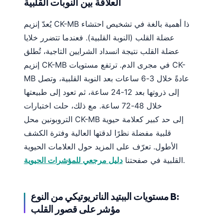
العلاقة بين النوبات القلبية
Frysk
يُعدّ إنزيم CK-MB ذا أهمية بالغة في تشخيص احتشاء
Esperanto
عضلة القلب (النوبة القلبية). فعندما تتضرر خلايا
Беларуская мова
عضلة القلب نتيجة انسداد الشرايين التاجية، تُطلق
Татар теле
إنزيم CK-MB في مجرى الدم. ترتفع مستويات CK-
Кыргызча
MB عادةً خلال 3-6 ساعات بعد النوبة القلبية، وتصل
ئۇيغۇرچە
إلى ذروتها بعد 12-24 ساعة، ثم تعود إلى طبيعتها
خلال 48-72 ساعة. مع ذلك، حلت اختبارات
Cebuano
التروبونين محل CK-MB إلى حد كبير كعلامة حيوية
Basa Jawa
قلبية مفضلة نظرًا لدقتها العالية وفترة الكشف
ພາສາລາວ
الأطول. تعرّف على المزيد حول العلامات الحيوية
Монгол
.
القلبية في صفحتنا
دليل مرجعي للمؤشرات الحيوية
Afrikaans
Occitan
مستويات الببتيد الناتريوتيكي من النوع B:
Gàidhlig
مؤشر على قصور القلب