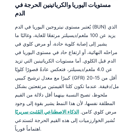
مستويات اليوريا والكرياتينين الحرجة في
الدم
يُعتبر مستوى نيتروجين اليوريا في الدم (BUN) الذي
يزيد عن 100 ملغم/ديسيلتر مرتفعًا للغاية، وغالبًا ما
يشير إلى إصابة كلوية حادة، أو مرض كلوي في
مراحله النهائية، أو ارتفاع حاد في مستوى اليوريا في
الدم قبل الكلوي. أما مستويات الكرياتينين التي تزيد
عن 4.0 ملغم/ديسيلتر، فتعكس عادةً قصورًا كلويًا
كبيرًا مع معدل ترشيح كبيبي (GFR) أقل من 15-20
مل/دقيقة. عندما تكون كلتا القيمتين مرتفعتين بشكل
ملحوظ، تصبح النسبة بينهما أقل دلالة من القيم
المطلقة نفسها، لأن هذا النمط يشير بقوة إلى وجود
مرض كلوي كامن.
الذكاء الاصطناعي المُثبت سريريًا
تُشير الخوارزميات إلى هذه القيم الحرجة لتستدعي
اهتماماً فورياً.