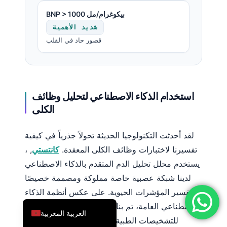
简体中文
BNP > 1000 بيكوغرام/مل
شديد الأهمية
Română
قصور حاد في القلب
Türkçe
Ελληνικά
Português
استخدام الذكاء الاصطناعي لتحليل وظائف
Español
الكلى
Italiano
עִבְרִית
لقد أحدثت التكنولوجيا الحديثة تحولاً جذرياً في كيفية
Français
تفسيرنا لاختبارات وظائف الكلى المعقدة.
كانتستي
, ،
العربية
يستخدم محلل تحليل الدم المتقدم بالذكاء الاصطناعي
لدينا شبكة عصبية خاصة مملوكة ومصممة خصيصًا
Deutsch
لتفسير المؤشرات الحيوية. على عكس أنظمة الذكاء
English
الاصطناعي العامة، تم بناء منصتنا من الصفر خصيصًا
العربية المغربية
للتشخيصات الطبية وتم التحقق منها من طرف