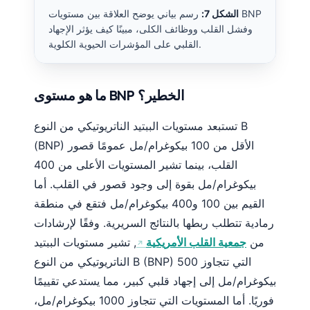
O‘zbekcha
الشكل 7:
رسم بياني يوضح العلاقة بين مستويات BNP
وفشل القلب ووظائف الكلى، مبينًا كيف يؤثر الإجهاد
Українська
القلبي على المؤشرات الحيوية الكلوية.
አማርኛ
Kiswahili
ما هو مستوى BNP الخطير؟
ភាសាខ្មែរ
ဗမာစာ
تستبعد مستويات الببتيد الناتريوتيكي من النوع B
(BNP) الأقل من 100 بيكوغرام/مل عمومًا قصور
ไทย
القلب، بينما تشير المستويات الأعلى من 400
Tagalog
بيكوغرام/مل بقوة إلى وجود قصور في القلب. أما
Tiếng Việt
القيم بين 100 و400 بيكوغرام/مل فتقع في منطقة
Bahasa Melayu
رمادية تتطلب ربطها بالنتائج السريرية. وفقًا لإرشادات
മലയാളം
من
جمعية القلب الأمريكية
, تشير مستويات الببتيد
الناتريوتيكي من النوع B (BNP) التي تتجاوز 500
ಕನ್ನಡ
بيكوغرام/مل إلى إجهاد قلبي كبير، مما يستدعي تقييمًا
ગુજરાતી
فوريًا. أما المستويات التي تتجاوز 1000 بيكوغرام/مل،
தமிழ்