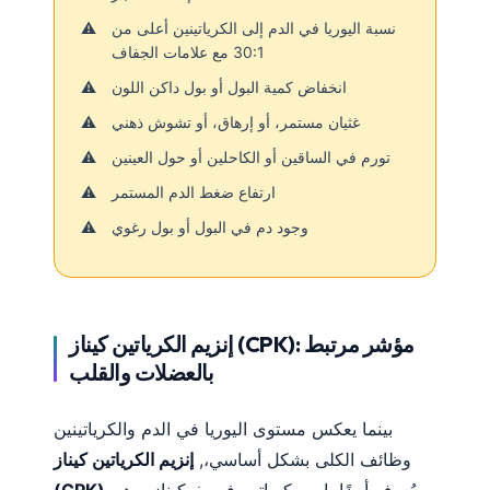
نسبة اليوريا في الدم إلى الكرياتينين أعلى من
30:1 مع علامات الجفاف
انخفاض كمية البول أو بول داكن اللون
غثيان مستمر، أو إرهاق، أو تشوش ذهني
تورم في الساقين أو الكاحلين أو حول العينين
ارتفاع ضغط الدم المستمر
وجود دم في البول أو بول رغوي
إنزيم الكرياتين كيناز (CPK): مؤشر مرتبط
بالعضلات والقلب
بينما يعكس مستوى اليوريا في الدم والكرياتينين
وظائف الكلى بشكل أساسي،,
إنزيم الكرياتين كيناز
, يُعرف أيضًا باسم كرياتين فوسفوكيناز، وهو
(CPK)