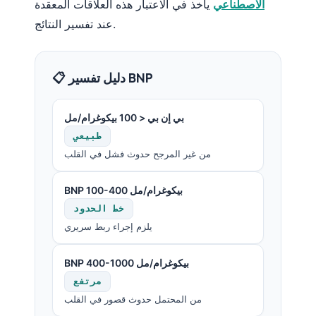
الاصطناعي
يأخذ في الاعتبار هذه العلاقات المعقدة
日本語
عند تفسير النتائج.
Eesti
Azərbaycan dili
📋 دليل تفسير BNP
Bosanski
Svenska
بي إن بي < 100 بيكوغرام/مل
Српски језик
طبيعي
Íslenska
من غير المرجح حدوث فشل في القلب
Հայերեն
BNP 100-400 بيكوغرام/مل
Bahasa Indonesia
خط الحدود
हिन्दी
يلزم إجراء ربط سريري
Nederlands
BNP 400-1000 بيكوغرام/مل
Dansk
مرتفع
Български
من المحتمل حدوث قصور في القلب
فارسی