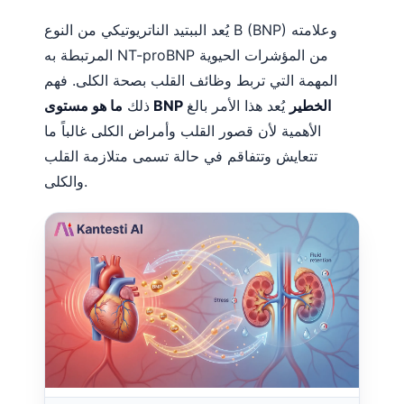
Euskara
يُعد الببتيد الناتريوتيكي من النوع B (BNP) وعلامته
Македонски јазик
المرتبطة به NT-proBNP من المؤشرات الحيوية
Latviešu valoda
المهمة التي تربط وظائف القلب بصحة الكلى. فهم
Galego
ما هو مستوى BNP الخطير
يُعد هذا الأمر بالغ
ذلك
অসমীয়া
الأهمية لأن قصور القلب وأمراض الكلى غالباً ما
සිංහල
تتعايش وتتفاقم في حالة تسمى متلازمة القلب
سنڌي
والكلى.
پښتو
Slovenčina
Hrvatski
Suomi
Қазақ тілі
Català