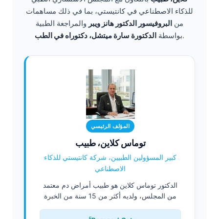
للذكاء الاصطناعي في كانتيستي، بما في ذلك مساهمات
من
البروفيسور الدكتور هانز ويبر
والمراجعة الطبية
.
بواسطة
الدكتورة سارة ميتشل، دكتوراه في الطب
المؤلف الرئيسي
توماس كلاين، طبيب
كبير المسؤولين الطبيين، شركة كانتيستي للذكاء
الاصطناعي
الدكتور توماس كلاين هو طبيب أمراض دم معتمد
من المجلس، ولديه أكثر من 15 سنة من الخبرة
في طب المختبرات وتشخيصات مدعومة بالذكاء
الاصطناعي. بصفته المدير الطبي في Kantesti AI،