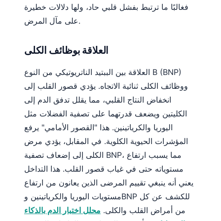
فغالبًا ما ترتبط بفشل قلبي حاد، ولها دلالات خطيرة
తెలుగు
على مآل المرض.
मराठी
اردو
العلاقة بوظائف الكلى
বাংলা
العلاقة بين الببتيد الناتريوتيكي من النوع B (BNP)
Shqip
ووظائف الكلى ثنائية الاتجاه. يؤدي قصور القلب إلى
Magyar
انخفاض النتاج القلبي، مما يقلل تدفق الدم إلى
Slovenščina
الكليتين ويضعف قدرتهما على تصفية الفضلات مثل
اليوريا والكرياتينين. هذا "القصور الأمامي" يرفع
한국어
المؤشرات الحيوية الكلوية. في المقابل، يؤدي مرض
Polski
الكلى إلى إضعاف تصفية BNP، مما يسبب ارتفاع
Lietuvių kalba
مستوياته حتى في غياب قصور القلب. هذا التداخل
Русский
يعني أنه ينبغي تقييم المرضى الذين يعانون من ارتفاع
ქართული
مستويات اليوريا والكرياتينين وBNP للكشف عن كل
من أمراض القلب والكلى.
محلل اختبار الدم بالذكاء
Čeština