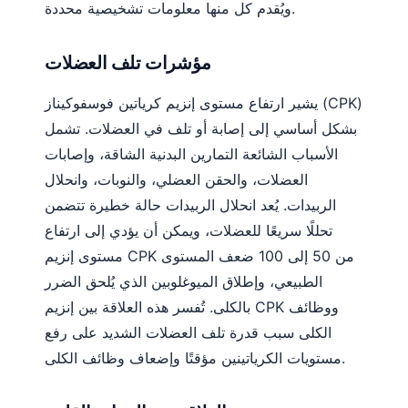
ويُقدم كل منها معلومات تشخيصية محددة.
مؤشرات تلف العضلات
يشير ارتفاع مستوى إنزيم كرياتين فوسفوكيناز (CPK)
بشكل أساسي إلى إصابة أو تلف في العضلات. تشمل
الأسباب الشائعة التمارين البدنية الشاقة، وإصابات
العضلات، والحقن العضلي، والنوبات، وانحلال
الربيدات. يُعد انحلال الربيدات حالة خطيرة تتضمن
تحللًا سريعًا للعضلات، ويمكن أن يؤدي إلى ارتفاع
مستوى إنزيم CPK من 50 إلى 100 ضعف المستوى
الطبيعي، وإطلاق الميوغلوبين الذي يُلحق الضرر
بالكلى. تُفسر هذه العلاقة بين إنزيم CPK ووظائف
الكلى سبب قدرة تلف العضلات الشديد على رفع
مستويات الكرياتينين مؤقتًا وإضعاف وظائف الكلى.
Norsk bokmål
Ślōnskŏ gŏdka