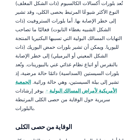
تُعد بلورات أكسالات الكالسيوم (ذات الشكل المغلف)
Frysk
النوع الأكثر شيوعًا المرتبط بحصى الكلى، وقد تشير
Esperanto
إلى خطر الإصابة بها. أما بلورات الستروفيت (ذات
Беларуская мова
الشكل الشبيه بغطاء التابوت) فغالبًا ما تصاحب
Татар теле
التهابات المسالك البولية التي تسببها البكتيريا المنتجة
لليوريا. ويمكن أن تشير بلورات حمض اليوريك (ذات
Кыргызча
الشكل المعيني أو البرميلي) إلى خطر الإصابة
ئۇيغۇرچە
بالنقرس أو اتباع نظام غذائي غني بالبيورينات. وتُعد
Cebuano
بلورات السيستين (السداسية) دائمًا حالة مرضية، إذ
Basa Jawa
تشير إلى بيلة السيستين، وهي حالة وراثية.
الجمعية
ພາສາລາວ
الأمريكية لأمراض المسالك البولية
يوفر إرشادات
سريرية حول الوقاية من حصى الكلى المرتبطة
Монгол
بالبلورات.
Afrikaans
Occitan
الوقاية من حصى الكلى
Gàidhlig