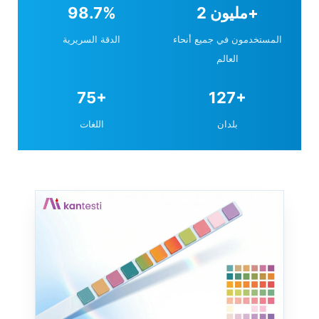
2 مليون+
98.7%
المستخدمون في جميع أنحاء
الدقة السريرية
العالم
75+
127+
بلدان
اللغات