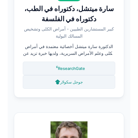
سارة ميتشل، دكتوراه في الطب،
دكتوراه في الفلسفة
كبير المستشارين الطبيين - أمراض الكلى وتشخيص
المسالك البولية
الدكتورة سارة ميتشل أخصائية معتمدة في أمراض
الكلى وعلم الأمراض السريرية، ولديها خبرة تزيد عن
16 عامًا في تشخيص أمراض الكلى وتقييم المسالك
البولية. تحمل شهادة الدكتوراه في علم وظائف
ResearchGate
الكلى، ولها العديد من المنشورات حول تفسير تحليل
البول، وتقييم البروتين في البول، والكشف المبكر
جوجل سكولار
عن أمراض الكلى. وبصفتها عضوًا في المجلس
الاستشاري الطبي لشركة كانتيستي، فإنها تضمن أن
جميع محتويات تحليل البول تفي بالمعايير السريرية
الصارمة.