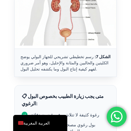
简体中文
Română
Türkçe
Ελληνικά
Português
Español
الشكل 7:
رسم تخطيطي تشريحي للجهاز البولي يوضح
الكليتين والحالبين والمثانة والإحليل، وهو أمر ضروري
Italiano
لفهم كيفية إنتاج البول وما يكشفه تحليل البول.
עִבְרִית
Français
العربية
📋 متى يجب زيارة الطبيب بخصوص البول
الرغوي:
Deutsch
English
رغوة كثيفة لا تتلاشى في غضون دقائق
العربية المغربية
بول رغوي مصحوب بتورم (وذمة) في