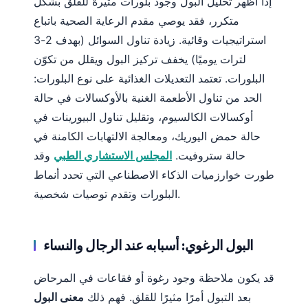
إذا أظهر تحليل البول وجود بلورات مثيرة للقلق بشكل
Euskara
متكرر، فقد يوصي مقدم الرعاية الصحية باتباع
Македонски јазик
استراتيجيات وقائية. زيادة تناول السوائل (بهدف 2-3
Latviešu valoda
لترات يوميًا) يخفف تركيز البول ويقلل من تكوّن
Galego
البلورات. تعتمد التعديلات الغذائية على نوع البلورات:
অসমীয়া
الحد من تناول الأطعمة الغنية بالأوكسالات في حالة
සිංහල
أوكسالات الكالسيوم، وتقليل تناول البيورينات في
حالة حمض اليوريك، ومعالجة الالتهابات الكامنة في
سنڌي
حالة ستروفيت.
المجلس الاستشاري الطبي
وقد
پښتو
طورت خوارزميات الذكاء الاصطناعي التي تحدد أنماط
البلورات وتقدم توصيات شخصية.
Slovenčina
Hrvatski
البول الرغوي: أسبابه عند الرجال والنساء
Suomi
Қазақ тілі
قد يكون ملاحظة وجود رغوة أو فقاعات في المرحاض
Català
بعد التبول أمرًا مثيرًا للقلق. فهم ذلك
معنى البول