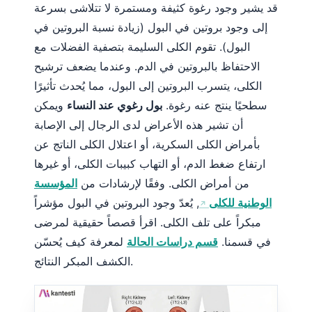
قد يشير وجود رغوة كثيفة ومستمرة لا تتلاشى بسرعة
日本語
إلى وجود بروتين في البول (زيادة نسبة البروتين في
Eesti
البول). تقوم الكلى السليمة بتصفية الفضلات مع
Azərbaycan dili
الاحتفاظ بالبروتين في الدم. وعندما يضعف ترشيح
Bosanski
الكلى، يتسرب البروتين إلى البول، مما يُحدث تأثيرًا
Svenska
سطحيًا ينتج عنه رغوة.
بول رغوي عند النساء
ويمكن
Српски језик
أن تشير هذه الأعراض لدى الرجال إلى الإصابة
بأمراض الكلى السكرية، أو اعتلال الكلى الناتج عن
Íslenska
ارتفاع ضغط الدم، أو التهاب كبيبات الكلى، أو غيرها
Հայերեն
من أمراض الكلى. وفقًا لإرشادات من
المؤسسة
Bahasa Indonesia
الوطنية للكلى
, يُعدّ وجود البروتين في البول مؤشراً
हिन्दी
مبكراً على تلف الكلى. اقرأ قصصاً حقيقية لمرضى
Nederlands
في قسمنا.
قسم دراسات الحالة
لمعرفة كيف يُحسّن
Dansk
الكشف المبكر النتائج.
Български
فارسی