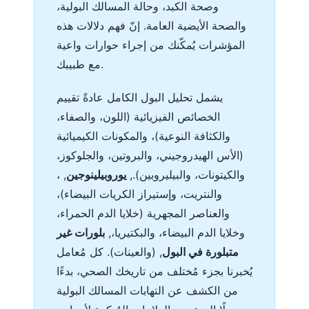
وصحة الكبد، وحالة المسالك البولية،
والصحة الأيضية العامة. إنّ فهم دلالات هذه
المؤشرات يُمكّنك من إجراء حوارات واعية
مع طبيبك.
يشمل تحليل البول الكامل عادةً تقييم
الخصائص الفيزيائية (اللون، والصفاء،
والكثافة النوعية)، والمكونات الكيميائية
(الأس الهيدروجيني، والبروتين، والجلوكوز،
والكيتونات، والبيليروبين).,
يوروبيلينوجين
, ،
والنتريت، وإستيراز الكريات البيضاء)،
والعناصر المجهرية (خلايا الدم الحمراء،
وخلايا الدم البيضاء، والبكتيريا،,
بلورات غير
متبلورة في البول
, (والعينات). كل مُعامل
يُخبرنا بجزء مُختلف من تاريخك الصحي، بدءًا
من الكشف عن التهابات المسالك البولية