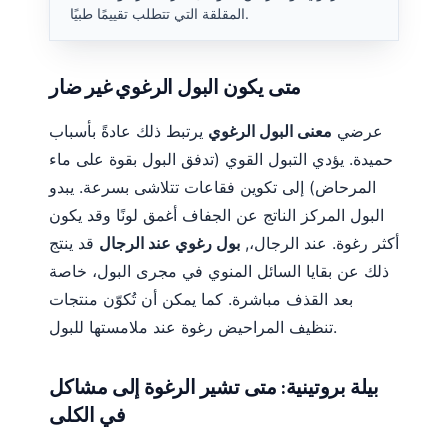
المقلقة التي تتطلب تقييمًا طبيًا.
తెలుగు
मराठी
متى يكون البول الرغوي غير ضار
اردو
বাংলা
عرضي
معنى البول الرغوي
يرتبط ذلك عادةً بأسباب
حميدة. يؤدي التبول القوي (تدفق البول بقوة على ماء
Shqip
المرحاض) إلى تكوين فقاعات تتلاشى بسرعة. يبدو
Magyar
البول المركز الناتج عن الجفاف أغمق لونًا وقد يكون
Slovenščina
أكثر رغوة. عند الرجال،,
بول رغوي عند الرجال
قد ينتج
한국어
ذلك عن بقايا السائل المنوي في مجرى البول، خاصة
Polski
بعد القذف مباشرة. كما يمكن أن تُكوّن منتجات
تنظيف المراحيض رغوة عند ملامستها للبول.
Lietuvių kalba
Русский
بيلة بروتينية: متى تشير الرغوة إلى مشاكل
ქართული
في الكلى
Čeština