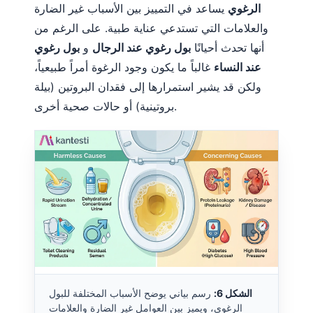
الرغوي
يساعد في التمييز بين الأسباب غير الضارة
O‘zbekcha
والعلامات التي تستدعي عناية طبية. على الرغم من
Українська
أنها تحدث أحيانًا
بول رغوي عند الرجال
و
بول رغوي
አማርኛ
عند النساء
غالباً ما يكون وجود الرغوة أمراً طبيعياً،
Kiswahili
ولكن قد يشير استمرارها إلى فقدان البروتين (بيلة
ភាសាខ្មែរ
بروتينية) أو حالات صحية أخرى.
ဗမာစာ
ไทย
Tagalog
Tiếng Việt
Bahasa Melayu
മലയാളം
ಕನ್ನಡ
ગુજરાતી
الشكل 6:
رسم بياني يوضح الأسباب المختلفة للبول
الرغوي، ويميز بين العوامل غير الضارة والعلامات
தமிழ்