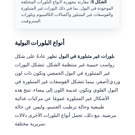
الشكل 5:
مقارنة مجهرية لأنواع البلورات المختلفة
الموجودة في البول، بما في ذلك اليورات غير المتبلورة
والفوسفات غير المتبلور وأكسالات الكالسيوم وبلورات
الستروفيت.
أنواع البلورات البولية
بلورات غير متبلورة في البول
تظهر عادةً على شكل
رواسب حبيبية غير منتظمة الشكل. تتشكل اليورات
غير المتبلورة في البول الحمضي وتكون ذات لون
وردي/أصفر، بينما تتشكل الفوسفات غير المتبلورة في
البول القلوي وتكون عديمة اللون إلى بيضاء. تنتج هذه
الأشكال غير المتبلورة عمومًا عن مركبات غذائية
طبيعية وحالة ترطيب الجسم، وليس عن حالة
مرضية. مع ذلك، تحمل أنواع البلورات الأخرى دلالات
Norsk bokmål
سريرية مختلفة.
Ślōnskŏ gŏdka