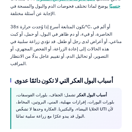
Čeština
جنسيًا
يوضح لماذا تختلف فحوصات الدم والبول والمسحة في
日本語
الإجابة عن أسئلة مختلفة.
Eesti
تكون المتابعة أسرع إذا وُجدت حرارة ≥38°C، أو ألم في
Azərbaycan dili
الخاصرة، أو قيء، أو دم ظاهر في البول، أو حمل، أو كبت
مناعي، أو أعراض لدى رجل أو طفل. قد تؤدي زراعة سلبية في
Bosanski
هذه الحالات إلى إعادة الزراعة، أو الفحص المجهري، أو
Svenska
التصوير، أو تحاليل الدم، أو تقييم عاجل بدلًا من الانتظار
Српски језик
المراقب.
Íslenska
أسباب البول العكر التي لا تكون دائمًا عدوى
Հայերեն
Bahasa Indonesia
أسباب البول العكر
تشمل: الجفاف، بلورات الفوسفات،
हिन्दी
بلورات اليورات، إفرازات مهبلية، المني، البروتين، المخاط،
الخلايا البيضاء، والبكتيريا. العكارة وحدها لا تشخّص UTI لأن
Nederlands
البول قد يبدو عكرًا مع زراعة سلبية تمامًا.
Dansk
Български