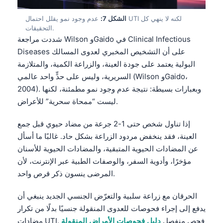
தமிழ்
الشكل 7:
عدم وجود نمو يقلل احتمال UTI لكنه لا ينهي كل
التحقيقات.
తెలుగు
شددت مراجعة Wilson وGaido في Clinical Infectious
मराठी
Diseases على أن التشخيص المخبري لعدوى المسالك
البولية يعتمد على جودة العينة، والزراعة الكمية، والمتلازمة
اردو
السريرية، وليس على حدٍّ واحد عالمي (Wilson وGaido،
বাংলা
2004). وبعبارات بسيطة: نتيجة عدم وجود نمو مطمئنة، لكنها
Shqip
ليست “ممحاة سحرية” للأعراض.
Magyar
إذا تناول شخص حتى 1-2 جرعة من مضاد حيوي قبل جمع
Slovenščina
العينة، فقد ينخفض مردود الزراعة بشكل حاد. غالبًا ما أسأل
한국어
عن المضادات الحيوية المتبقية، والمضادات الحيوية للأسنان
مؤخرًا، وأدوية السفر، والوصفات الطبية عبر الإنترنت، لأن
Polski
المرضى ينسون ذكر قرص واحد.
Lietuvių kalba
Русский
الحرقان مع زراعة سلبية والتعرّض الجنسي الجديد ينبغي أن
يدفع إلى إجراء فحوصات للعدوى المنقولة جنسيًا بدلًا من تكرار
ქართული
مضادات UTI. فحص منفصل
دليل فحوصات الأمراض المنقولة