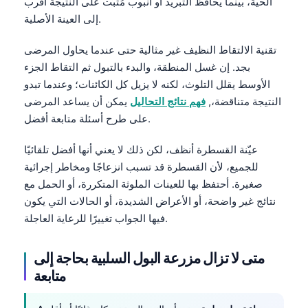
Gàidhlig
الحية، بينما يحافظ التبريد أو أنبوب مُثبِّت على النتيجة أقرب
إلى العينة الأصلية.
Euskara
Македонски јазик
تقنية الالتقاط النظيف غير مثالية حتى عندما يحاول المرضى
بجد. إن غسل المنطقة، والبدء بالتبول ثم التقاط الجزء
Latviešu valoda
الأوسط يقلل التلوث، لكنه لا يزيل كل الكائنات؛ وعندما تبدو
Galego
النتيجة متناقضة،,
فهم نتائج التحاليل
يمكن أن يساعد المرضى
অসমীয়া
على طرح أسئلة متابعة أفضل.
සිංහල
عيّنة القسطرة أنظف، لكن ذلك لا يعني أنها أفضل تلقائيًا
سنڌي
للجميع، لأن القسطرة قد تسبب انزعاجًا ومخاطر إجرائية
پښتو
صغيرة. أحتفظ بها للعينات الملوثة المتكررة، أو الحمل مع
نتائج غير واضحة، أو الأعراض الشديدة، أو الحالات التي يكون
فيها الجواب تغييرًا للرعاية العاجلة.
Slovenčina
Hrvatski
متى لا تزال مزرعة البول السلبية بحاجة إلى
متابعة
Suomi
Қазақ тілі