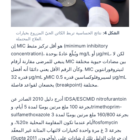
الشكل 4:
نتائج الحساسية تربط الكائن الحيّ المزروع بخيارات
العلاج المحتملة.
إن MIC هو أقل تركيز مثبط (minimum inhibitory
concentration)، ويُبلّغ عادةً بوحدة mg/L أو µg/mL، لكن لا
ينبغي للمرضى مقارنة أرقام MIC بين مضادات حيوية مختلفة
وكأن الرقم الأقل يعني دائمًا أنه أفضل. MIC لنيتروفورانتوين
قدره 32 µg/mL وMIC لسيبروفلوكساسين قدره 0.5 µg/mL
يخضعان لقواعد فاصلة (breakpoint) مختلفة.
أدرج دليل 2010 الصادر عن IDSA/ESCMID nitrofurantoin
بجرعة 100 ملغ مرتين يوميًا لمدة 5 أيام، وtrimethoprim-
sulfamethoxazole بجرعة 160/800 ملغ مرتين يوميًا لمدة 3
أيام عندما تكون المقاومة المحلية ≤20%، وfosfomycin
بجرعة 3 غ مرة واحدة كخيارات لالتهاب المثانة غير المعقّد
(Gupta وآخرون، 2011). إن جرعات الدليل تلك إرشادات على