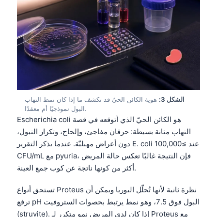
الشكل 3:
هوية الكائن الحيّ قد تكشف ما إذا كان نمط التهاب
البول نموذجيًا أم معقدًا.
Escherichia coli هو الكائن الحيّ الذي أتوقعه في قصة
التهاب مثانة بسيطة: حرقان مفاجئ، وإلحاح، وتكرار التبول،
دون أعراض مهبليّة. عندما يذكر التقرير E. coli عند ≥100,000
CFU/mL مع pyuria، فإن النتيجة غالبًا تعكس حالة المريض
أكثر من كونها ناتجة عن كوب جمع العينة.
تستحق أنواع Proteus نظرة ثانية لأنها تُحلّل اليوريا ويمكن أن
ترفع pH البول فوق 7.5، وهو نمط يرتبط بحصوات الستروفيت
(struvite). إذا كان لدى المريض نمو متكرر لـ Proteus مع