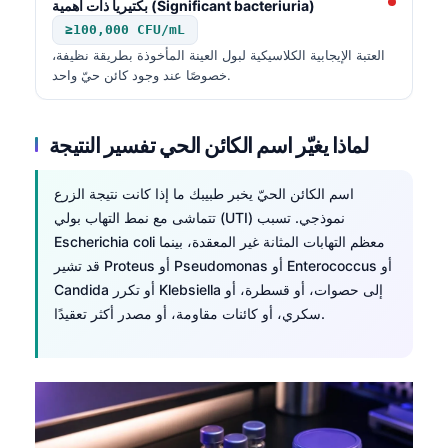
بكتيريا ذات أهمية (Significant bacteriuria)
≥100,000 CFU/mL
العتبة الإيجابية الكلاسيكية لبول العينة المأخوذة بطريقة نظيفة،
خصوصًا عند وجود كائن حيّ واحد.
لماذا يغيّر اسم الكائن الحي تفسير النتيجة
اسم الكائن الحيّ يخبر طبيبك ما إذا كانت نتيجة الزرع
تتماشى مع نمط التهاب بولي (UTI) نموذجي. تسبب
Escherichia coli معظم التهابات المثانة غير المعقدة، بينما
قد تشير Proteus أو Pseudomonas أو Enterococcus أو
Candida أو تكرر Klebsiella إلى حصوات، أو قسطرة، أو
سكري، أو كائنات مقاومة، أو مصدر أكثر تعقيدًا.