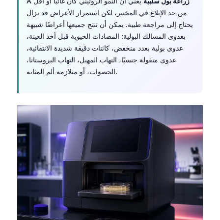
زراعة بول سلبية
يعني أن النمو الروتيني كان غائبًا أو أقل
A
Català
من حد الإبلاغ في المختبر، لكن استمرار الأعراض قد يزال
O‘zbekcha
يحتاج إلى مراجعة طبية. يمكن أن تنتج جميعها أعراضًا شبيهة
بعدوى المسالك البولية: المضادات الحيوية قبل أخذ العينة،
Українська
عدوى بولية بعدد منخفض، كائنات دقيقة شديدة الانتقائية،
አማርኛ
عدوى منقولة جنسيًا، التهاب المهبل، التهاب البروستاتا،
الحصوات، أو متلازمة ألم المثانة.
Kiswahili
ភាសាខ្មែរ
ဗမာစာ
ไทย
Tagalog
Tiếng Việt
Bahasa Melayu
മലയാളം
ಕನ್ನಡ
ગુજરાતી