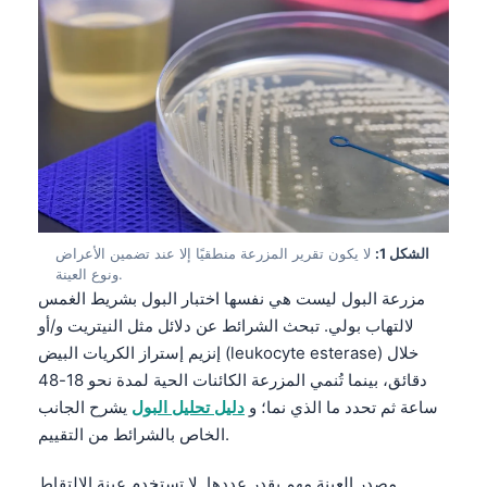
الشكل 1:
لا يكون تقرير المزرعة منطقيًا إلا عند تضمين الأعراض
ونوع العينة.
مزرعة البول ليست هي نفسها اختبار البول بشريط الغمس
لالتهاب بولي. تبحث الشرائط عن دلائل مثل النيتريت و/أو
إنزيم إستراز الكريات البيض (leukocyte esterase) خلال
دقائق، بينما تُنمي المزرعة الكائنات الحية لمدة نحو 18-48
ساعة ثم تحدد ما الذي نما؛ و
دليل تحليل البول
يشرح الجانب
الخاص بالشرائط من التقييم.
مصدر العينة مهم بقدر عددها. لا تستخدم عينة الالتقاط