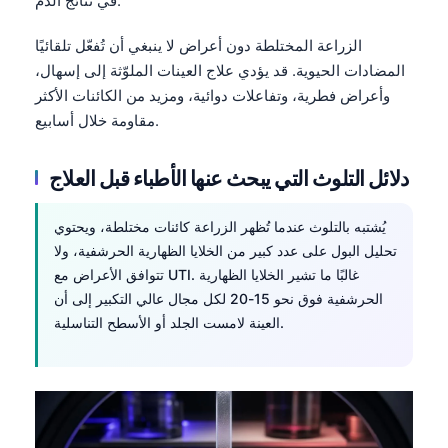
في نتائج الدم.
الزراعة المختلطة دون أعراض لا ينبغي أن تُفعّل تلقائيًا
المضادات الحيوية. قد يؤدي علاج العينات الملوّثة إلى إسهال،
وأعراض فطرية، وتفاعلات دوائية، ومزيد من الكائنات الأكثر
مقاومة خلال أسابيع.
دلائل التلوث التي يبحث عنها الأطباء قبل العلاج
يُشتبه بالتلوث عندما تُظهر الزراعة كائنات مختلطة، ويحتوي
تحليل البول على عدد كبير من الخلايا الظهارية الحرشفية، ولا
تتوافق الأعراض مع UTI. غالبًا ما تشير الخلايا الظهارية
الحرشفية فوق نحو 15-20 لكل مجال عالي التكبير إلى أن
العينة لامست الجلد أو الأسطح التناسلية.
Norsk bokmål
Ślōnskŏ gŏdka