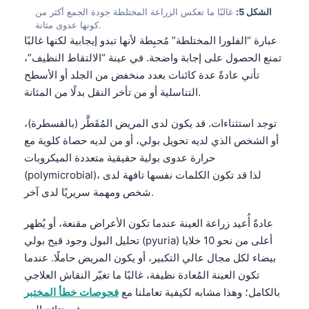
الشكل 5:
غالبًا ما تعكس الزراعة المختلطة جودة الجمع أكثر من
كونها عدوى مثانة.
عبارة “الفلورا المختلطة” مُحبِطة لأنها تبدو إيجابية لكنها غالبًا
تمنع الحصول على إجابة واضحة. في عينة “الالتقاط النظيف”،
تأتي عادةً عدة كائنات بعدد منخفض من الجلد أو الأسطح
التناسلية أو من تأخر النقل بدلًا من المثانة.
توجد استثناءات. قد يكون لدى المريض المُقَطَّر (بالقسطرة)،
أو الشخص الذي لديه تحويل بولي، أو من لديه حصاة كلوية مع
حرارة عدوى بولية حقيقية متعددة الميكروبات
(polymicrobial)، لذا قد تكون الكلمات نفسها تافهة لدى
شخص ومهمة سريريًا لدى آخر.
عادةً أُعيد زراعة العينة عندما تكون الأعراض مقنعة، أو يُظهر
تحليل البول وجود قيح بولي (pyuria) أعلى من نحو 10 خلايا
بيضاء لكل مجال عالي التكبير، أو يكون المريض حاملًا. عندما
تكون العينة المُعادة نظيفة، غالبًا ما تغيّر النقاش العلاجي
بالكامل؛ وهذا مشابه لكيفية تعاملنا مع
فحوصات خطأ المختبر