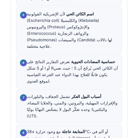
اسم الكائن الحي
لأن الإشريكية القولونية
(Escherichia coli) والكلبسيلا (Klebsiella)
والپروتيوس (Proteus) والإنترُوكوكس
(Enterococcus) والزوائف الزنجارية
(Pseudomonas) والمبيضات (Candida) لها دلالات
علاجية مختلفة.
حساسية المضادات الحيوية
تعرض التقارير النتائج على
شكل S أو I أو R؛ حيث تعني S أن الكائن الحي يُرجّح أن
يكون قابلًا للعلاج بهذا الدواء عند الجرعة القياسية
لموقع العدوى.
أسباب البول العكر
تشمل الجفاف، والبلورات،
والإفرازات المهبلية، والبروتين، والمني، والخلايا البيضاء،
والبكتيريا؛ وحده تعكّر البول لا يشخّص التهابًا بوليًا
(UTI).
المتابعة عاجلة
مع وجود حرارة ≥38°C، أو ألم في
الخاصرة، أو قشعريرة شديدة (rigors)، أو قيء، أو