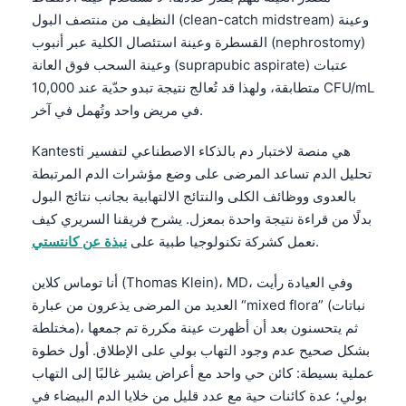
النظيف من منتصف البول (clean-catch midstream) وعينة
القسطرة وعينة استئصال الكلية عبر أنبوب (nephrostomy)
وعينة السحب فوق العانة (suprapubic aspirate) عتبات
متطابقة، ولهذا قد تُعالج نتيجة تبدو حدّية عند 10,000 CFU/mL
في مريض واحد وتُهمل في آخر.
Kantesti هي منصة لاختبار دم بالذكاء الاصطناعي لتفسير
تحليل الدم تساعد المرضى على وضع مؤشرات الدم المرتبطة
بالعدوى ووظائف الكلى والنتائج الالتهابية بجانب نتائج البول
بدلًا من قراءة نتيجة واحدة بمعزل. يشرح فريقنا السريري كيف
.
نعمل كشركة تكنولوجيا طبية على
نبذة عن كانتستي
أنا توماس كلاين (Thomas Klein)، MD، وفي العيادة رأيت
العديد من المرضى يذعرون من عبارة “mixed flora” (نباتات
مختلطة)، ثم يتحسنون بعد أن أظهرت عينة مكررة تم جمعها
بشكل صحيح عدم وجود التهاب بولي على الإطلاق. أول خطوة
عملية بسيطة: كائن حي واحد مع أعراض يشير غالبًا إلى التهاب
بولي؛ عدة كائنات حية مع عدد قليل من خلايا الدم البيضاء في