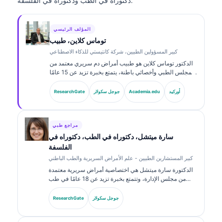
دكتوراه في الطب ودكتوراه في الفلسفة.
المؤلف الرئيسي
توماس كلاين، طبيب
كبير المسؤولين الطبيين، شركة كانتيستي للذكاء الاصطناعي
الدكتور توماس كلاين هو طبيب أمراض دم سريري معتمد من
المجلس الطبي وأخصائي باطنة، يتمتع بخبرة تزيد عن 15 عامًا
في طب المختبرات والتحليل السريري المدعوم بالذكاء
الاصطناعي. بصفته كبير مسؤولي الشؤون الطبية في
أوركيد
Academia.edu
جوجل سكولار
ResearchGate
Kantesti AI، يوفّر إشرافًا سريريًا على دقة المعلومات الطبية
للشبكة العصبية المملوكة. وقد نشر الدكتور كلاين على نطاق
واسع حول تفسير المؤشرات الحيوية والتشخيصات المخبرية
في موضوعات طب المختبرات.
مراجع طبي
سارة ميتشل، دكتوراه في الطب، دكتوراه في
الفلسفة
كبير المستشارين الطبيين - علم الأمراض السريرية والطب الباطني
الدكتورة سارة ميتشل هي اختصاصية أمراض سريرية معتمدة
من مجلس الإدارة، وتتمتع بخبرة تزيد عن 18 عامًا في طب
المختبرات والتحليل التشخيصي. تحمل شهادات تخصص في
الكيمياء السريرية، ونشرت على نطاق واسع حول لوحات
جوجل سكولار
ResearchGate
المؤشرات الحيوية والتحليل في الممارسة السريرية.