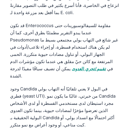
انزعاج في الخاصرة، فأنا أسرع بكثير في طلب التصوير مقارنةً
بما أفعل بعد مزرعة واحدة لـ E. coli.
قد تكون Enterococcus مقاومة للسيفالوسبورينات حتى
عندما يبدو التقرير مطمئنًا بطرق أخرى، كما أن
Pseudomonas غير شائع في التهاب بولي مجتمعي بسيط ما
لم يكن هناك استخدام قسطرة، أو إجراء تلاعب/أدوات في
الجهاز البولي، أو تناول مضادات حيوية متكررة. الحمى
المرتفعة مع كائن حيّ مقلق هي عندما تكون مؤشرات الدم
في
تقييم/تحري العدوى
يمكن أن تضيف سياقًا مفيدًا لدرجة
الشدة.
وجود Candida في البول لا يعني تلقائيًا أنه التهاب بولي
فطري (yeast UTI). من خبرتي، غالبًا ما يكون نمو Candida
مجرد استيطان لدى مستخدمي القسطرة أو لدى الأشخاص
الذين تعرضوا مؤخرًا لمضادات حيوية، بينما تكون العدوى
البولية الحقيقية بـ Candida أكثر احتمالًا مع انسداد بولي، أو
كبت مناعي، أو وجود أعراض مع نمو متكرر.