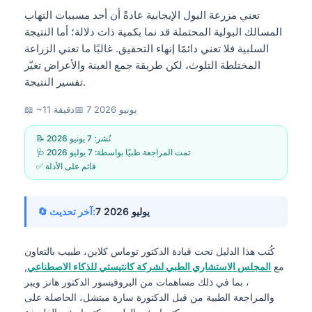
تعني مزرعة البول الإيجابية عادةً أن أحد مسببات التهاب
المسالك البولية المحتملة قد نما بكمية ذات دلالة؛ أما النتيجة
السلبية فلا تعني دائمًا إنهاء التحقيق. غالبًا ما تعني الزراعة
المختلطة التلوث، لكن طريقة جمع العينة والأعراض تغيّر
تفسير النتيجة.
7 يونيو 2026
📅
📖 ~11 دقيقة
📝 نُشر:
7 يونيو 2026
🩺 تمت المراجعة طبيًا بواسطة:
7 يوليو 2026
✅ قائم على الأدلة
7 يوليو 2026
🔄 آخر تحديث:
كُتب هذا الدليل تحت قيادة
الدكتور توماس كلاين، طبيب
بالتعاون
مع
المجلس الاستشاري الطبي لشركة كانتيستي للذكاء الاصطناعي
,
، بما في ذلك مساهمات من البروفيسور الدكتور هانز ويبر
والمراجعة الطبية من قبل الدكتورة سارة ميتشل، الحاصلة على