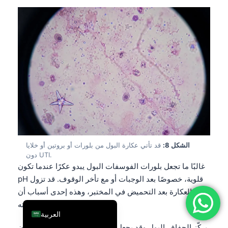
فارسی
简体中文
Română
Türkçe
Ελληνικά
Português
Español
Italiano
الشكل 8:
قد تأتي عكارة البول من بلورات أو بروتين أو خلايا
עִבְרִית
دون UTI.
Français
غالبًا ما تجعل بلورات الفوسفات البول يبدو عكرًا عندما تكون
pH قلوية، خصوصًا بعد الوجبات أو مع تأخر الوقوف. قد تزول
Deutsch
العكارة بعد التحميض في المختبر، وهذه إحدى أسباب أن
English
المظهر اختبار ضعيف قائم بذاته.
العربية
يركّز الجفاف البول وقد يجعل الرائحة واللون أكثر وضوحًا دون