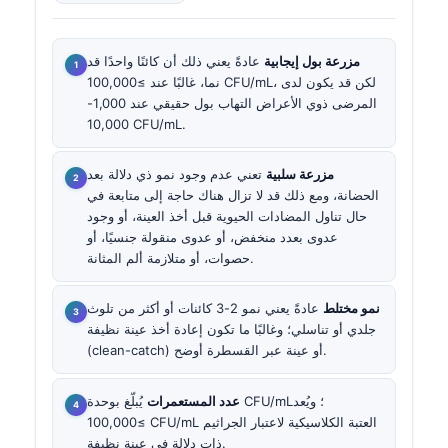
مزرعة بول إيجابية
عادةً يعني ذلك أن كائنًا واحدًا قد
نما، غالبًا عند ≥100,000 CFU/mL، لكن قد يكون لدى
المرضى ذوي الأعراض التهاب بول حقيقي عند 1,000-
10,000 CFU/mL.
مزرعة سلبية
تعني عدم وجود نمو ذي دلالة بعد
الحضانة، ومع ذلك قد لا تزال هناك حاجة إلى متابعة في
حال تناول المضادات الحيوية قبل أخذ العينة، أو وجود
عدوى بعدد منخفض، أو عدوى منقولة جنسيًا، أو
حصوات، أو متلازمة ألم المثانة.
نمو مختلط
عادةً يعني نمو 2-3 كائنات أو أكثر من تلوث
جلدي أو تناسلي؛ وغالبًا ما تكون إعادة أخذ عينة نظيفة
(clean-catch) أو عينة عبر القسطرة أوضح.
عدد المستعمرات
يُبلّغ بوحدة CFU/mL؛ ويُعد
≥100,000 CFU/mL العتبة الكلاسيكية لاعتبار الجراثيم
ذات دلالة في عينة نظيفة.