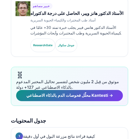
خبير مساهم
الأستاذ الدكتور هانز ويبر، الحاصل على درجة الدكتوراه
أستاذ طب المختبرات والكيمياء الحيوية السريرية
الأستاذ الدكتور هانس فيبر يجلب خبرة تمتد 30+ عامًا في
الكيمياء الحيوية السريرية وطب المختبرات وأبحاث المؤشرات
الحيوية. بصفته الرئيس السابق للجمعية الألمانية للكيمياء
السريرية، يتخصص في تحليل لوحات التشخيص، وتوحيد
جوجل سكولار
ResearchGate
المؤشرات الحيوية، والطب المخبري المدعوم بالذكاء
الاصطناعي.
🧬
موثوق من قِبل 2 مليون شخص لتفسير تحاليل المختبر المدعوم
بالذكاء الاصطناعي عبر 127+ دولة.
محلّل فحوصات الدم بالذكاء الاصطناعي Kantesti →
جدول المحتويات
كيفية قراءة نتائج مزرعة البول في أول دقيقة