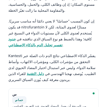
مستوى السكان؛ إذ إن وظائف الكلى، والحمل، والحساسية،
والمقاومة المحلية ما زالت تغيّر الخطة.
إن كون المسبب “حساسًا” لا يعني دائمًا أنه مناسب سريريًا.
قد يكون nitrofurantoin ممتازًا لعدوى المثانة، لكن لا
يُستخدم لعدوى الكلى لأن مستويات الدواء في النسيج غير
كافية؛ وهذا بالضبط هو نوع السياق الذي نناقشه في
حدود
.
تفسير تحليل الدم بالذكاء الاصطناعي
Kantesti يفسّر الذكاء الاصطناعي نتائج الدم ذات الصلة عبر
التحقق من مؤشرات الكلى، ومؤشرات الالتهاب، وأنماط
سلامة الدواء، وليس عبر استبدال اختيار المضاد الحيوي لدى
الطبيب. يُوصف نهجنا الهندسي في
دليل التقنية
للقراء الذين
يريدون معرفة كيف يُوزن السياق السريري.
س
حساس
من المرجح أن يعمل المضاد الحيوي عند التعرض القياسي