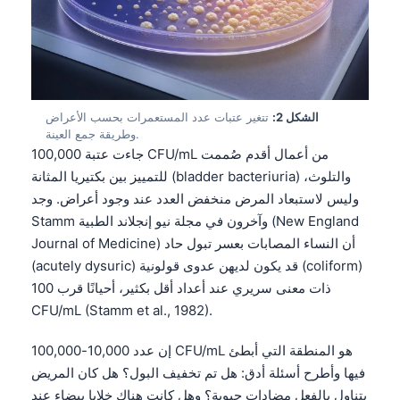
الشكل 2:
تتغير عتبات عدد المستعمرات بحسب الأعراض
وطريقة جمع العينة.
جاءت عتبة 100,000 CFU/mL من أعمال أقدم صُممت
للتمييز بين بكتيريا المثانة (bladder bacteriuria) والتلوث،
وليس لاستبعاد المرض منخفض العدد عند وجود أعراض. وجد
Stamm وآخرون في مجلة نيو إنجلاند الطبية (New England
Journal of Medicine) أن النساء المصابات بعسر تبول حاد
(acutely dysuric) قد يكون لديهن عدوى قولونية (coliform)
ذات معنى سريري عند أعداد أقل بكثير، أحيانًا قرب 100
CFU/mL (Stamm et al., 1982).
إن عدد 10,000-100,000 CFU/mL هو المنطقة التي أبطئ
فيها وأطرح أسئلة أدق: هل تم تخفيف البول؟ هل كان المريض
يتناول بالفعل مضادات حيوية؟ وهل كانت هناك خلايا بيضاء عند