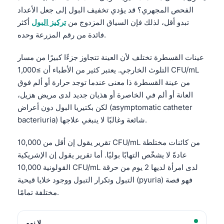
الفحص المجهري؟ قد يؤدي تخفيف البول إلى جعل الأعداد
تبدو أقل، لذلك فإن السياق المزدوج من
تركيز البول
أكثر
فائدة من رقم المزرعة وحده.
عينات القسطرة تختلف لأن العينة تتجاوز جزءًا كبيرًا من مسار
التلوث الخارجي. يعتبر كثير من الأطباء أن ≥1,000 CFU/mL
من عينة القسطرة ذا معنى عندما توجد حرارة أو ألم فوق
العانة أو ألم في الخاصرة أو هذيان جديد لدى مريض هزيل،
لكن بكتيريا البول دون أعراض (asymptomatic catheter
bacteriuria) شائعة وغالبًا لا ينبغي علاجها.
تقرير يقول إن أقل من 10,000 CFU/mL من كائنات مختلطة
عادةً لا يشخّص التهابًا بوليًا. أما تقرير يقول إن الإشريكية
القولونية 10,000 CFU/mL لدى امرأة لديها 2 يوم من حرقة
التبول وتكرار التبول ووجود خلايا قيحية (pyuria) فهو قصة
مختلفة تمامًا.
لا نمو