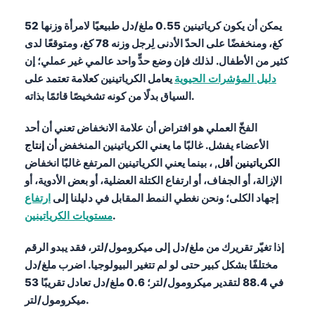
يمكن أن يكون كرياتينين 0.55 ملغ/دل طبيعيًا لامرأة وزنها 52
كغ، ومنخفضًا على الحدّ الأدنى لِرجل وزنه 78 كغ، ومتوقعًا لدى
كثير من الأطفال. لذلك فإن وضع حدٍّ واحد عالمي غير عملي؛ إن
دليل المؤشرات الحيوية
يعامل الكرياتينين كعلامة تعتمد على
السياق بدلًا من كونه تشخيصًا قائمًا بذاته.
الفخّ العملي هو افتراض أن علامة الانخفاض تعني أن أحد
الأعضاء يفشل. غالبًا ما يعني الكرياتينين المنخفض
أن إنتاج
الكرياتينين أقل
, ، بينما يعني الكرياتينين المرتفع غالبًا انخفاض
الإزالة، أو الجفاف، أو ارتفاع الكتلة العضلية، أو بعض الأدوية، أو
إجهاد الكلى؛ ونحن نغطي النمط المقابل في دليلنا إلى
ارتفاع
.
مستويات الكرياتينين
إذا تغيّر تقريرك من ملغ/دل إلى ميكرومول/لتر، فقد يبدو الرقم
مختلفًا بشكل كبير حتى لو لم تتغير البيولوجيا. اضرب ملغ/دل
في 88.4 لتقدير ميكرومول/لتر؛ 0.6 ملغ/دل تعادل تقريبًا 53
ميكرومول/لتر.