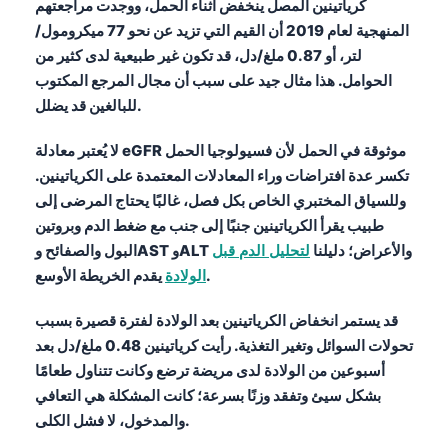
كرياتينين المصل ينخفض أثناء الحمل، ووجدت مراجعتهم
المنهجية لعام 2019 أن القيم التي تزيد عن نحو 77 ميكرومول/
لتر، أو 0.87 ملغ/دل، قد تكون غير طبيعية لدى كثير من
الحوامل. هذا مثال جيد على سبب أن مجال المرجع المكتوب
للبالغين قد يضلل.
لا يُعتبر معادلة eGFR موثوقة في الحمل لأن فسيولوجيا الحمل
تكسر عدة افتراضات وراء المعادلات المعتمدة على الكرياتينين.
وللسياق المختبري الخاص بكل فصل، غالبًا يحتاج المرضى إلى
طبيب يقرأ الكرياتينين جنبًا إلى جنب مع ضغط الدم وبروتين
البول والصفائح وAST وALT والأعراض؛ دليلنا
لتحليل الدم قبل
يقدم الخريطة الأوسع.
الولادة
قد يستمر انخفاض الكرياتينين بعد الولادة لفترة قصيرة بسبب
تحولات السوائل وتغير التغذية. رأيت كرياتينين 0.48 ملغ/دل بعد
أسبوعين من الولادة لدى مريضة ترضع وكانت تتناول طعامًا
بشكل سيئ وتفقد وزنًا بسرعة؛ كانت المشكلة هي التعافي
والمدخول، لا فشل الكلى.