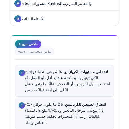
منشورات أبحاث Kantesti والمعايير السريرية
الأسئلة الشائعة
⚡ ملخص سريع
11 مايو 2026
v1.0 —
انخفاض مستويات الكرياتينين
عادةً يعني انخفاض إنتاج
الكرياتينين بسبب كتلة عضلية أقل، أو الحمل، أو
انخفاض تناول البروتين، أو التخفيف؛ غالبًا ما يؤدي فشل
الكلى إلى ارتفاع الكرياتينين.
النطاق الطبيعي للكرياتينين
غالبًا ما يكون حوالي 0.7-
1.3 ملغ/دل للرجال البالغين و0.5-1.1 ملغ/دل للنساء
البالغات، رغم أن المختبرات تختلف حسب طريقة
القياس والبلد.