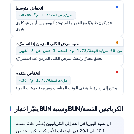
Català
انخفاض متوسط
O‘zbekcha
60-89 مل/دقيقة/1.73 م²
قد يكون طبيعيًا مع العمر ما لم توجد ألبومينوريا أو مرض كلوي
Українська
بنيوي
አማርኛ
عتبة مرض الكلى المزمن إذا استمرّت
Kiswahili
أقل من 60 مل/دقيقة/1.73 م² لمدة لا تقل عن 3 أشهر
ភាសាខ្មែរ
يحقق معيارًا رئيسيًا لمرض الكلى المزمن عند استمرارّه
ဗမာစာ
انخفاض متقدم
ไทย
<30 مل/دقيقة/1.73 م²
Tagalog
يحتاج إلى إدارة طبية في الوقت المناسب ومراجعة جرعات الدواء
Tiếng Việt
Bahasa Melayu
يغيّر اختبار BUN ونسبة BUN/الكرياتينين القصة
മലയാളം
ಕನ್ನಡ
ال
نسبة اليوريا في الدم إلى الكرياتينين
يُفسَّر عادةً بنسبة
10:1 إلى 20:1 في الوحدات الأمريكية، لكن انخفاض
ગુજરાતી