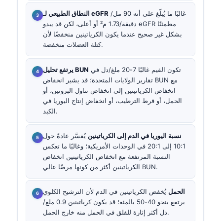
غالبًا ما يُبلّغ على أنه 90 مل/
النطاق الطبيعي لـ eGFR
دقيقة/1.73 م² أو أعلى، لكن قد يبدو eGFR مطمئنًا
بشكل غير صحيح عندما يكون الكرياتينين منخفضًا لأن
كتلة العضلات منخفضة.
تكون القيم غالبًا 7-20 ملغ/دل في
يرتفع تحليل BUN
تقارير الولايات المتحدة؛ قد يشير انخفاض BUN مع
انخفاض الكرياتينين إلى انخفاض تناول البروتين، أو
الحمل، أو فرط الترطيب، أو انخفاض إنتاج اليوريا في
الكبد.
نسبة اليوريا في الدم إلى الكرياتينين
يُفسَّر عادةً حول
10:1 إلى 20:1 في الوحدات الأمريكية؛ وغالبًا ما تعكس
النسبة المرتفعة مع انخفاض الكرياتينين انخفاض
الكرياتينين أكثر من كونها مرضًا عالي BUN.
الحمل
يُخفض الكرياتينين في الدم لأن الترشيح الكلوي
يرتفع بنحو 40-50 بالمئة؛ قد يكون كرياتينين 0.9 ملغ/
دل أكثر إثارة للقلق في الحمل منه خارج الحمل.