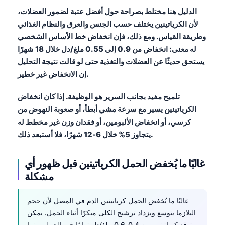
الدليل هنا مختلط بصراحة حول أفضل عتبة لضمور العضلات،
لأن الكرياتينين يختلف حسب الجنس والعرق والنظام الغذائي
وطريقة القياس. ومع ذلك، فإن انخفاض خط الأساس الشخصي
له معنى: انخفاض من 0.9 إلى 0.55 ملغ/دل خلال 18 شهرًا
يستحق حديثًا عن العضلات والتغذية حتى لو قالت نتيجة التحليل
إن الانخفاض غير خطير.
تلميح مفيد بجانب السرير هو الوظيفة. إذا كان انخفاض
الكرياتينين يسير مع سرعة مشي أبطأ، أو صعوبة النهوض من
كرسي، أو انخفاض الألبومين، أو فقدان وزن غير مخطط له
يتجاوز 5% خلال 6-12 شهرًا، فلا أستبعد ذلك.
غالبًا ما يُخفض الحمل الكرياتينين قبل ظهور أي
مشكلة
غالبًا ما يُخفض الحمل كرياتينين الدم في المصل لأن حجم
البلازما يتوسع ويزداد ترشيح الكلى مبكرًا أثناء الحمل. يمكن
توقع كرياتينين بين 0.4-0.6 ملغ/دل تمامًا في الحمل، بينما