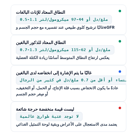
النطاق المعتاد للإناث البالغات
0.5-1.1 ملغ/دل أو 44-97 ميكرومول/لتر
eGFR
غالبًا ترشيح كلوي طبيعي عند تفسيره مع حجم الجسم و
النطاق المعتاد للذكور البالغين
0.7-1.3 ملغ/دل أو 62-115 ميكرومول/لتر
يعكس ارتفاع النطاق المتوسط أساسًا زيادة الكتلة العضلية
غالبًا ما يتم الإشارة إلى انخفاضه لدى البالغين
عادةً ما يكون الانخفاض بسبب قلة الإنتاج، أو الحمل، أو التخفيف،
أو صِغر حجم الجسم
ليست قيمة منخفضة حرجة شائعة
لا توجد عتبة طوارئ عالمية
يعتمد مدى الاستعجال على الأعراض وبقية لوحة التمثيل الغذائي