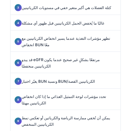
كتلة العضلات هي أكبر متغير خفي في مستويات الكرياتينين
غالبًا ما يُخفض الحمل الكرياتينين قبل ظهور أي مشكلة
تظهر مؤشرات التغذية عندما يسير انخفاض الكرياتينين مع
انخفاض BUN معًا
قد يبدو eGFR مرتفعًا بشكلٍ غير صحيح عندما يكون
الكرياتينين منخفضًا
يغيّر اختبار BUN ونسبة BUN/الكرياتينين القصة
تحدد مؤشرات لوحة التمثيل الغذائي ما إذا كان انخفاض
الكرياتينين مهمًا
يمكن أن تُخفي ممارسة الرياضة والكرياتين أو تعكس نمط
الكرياتينين المنخفض