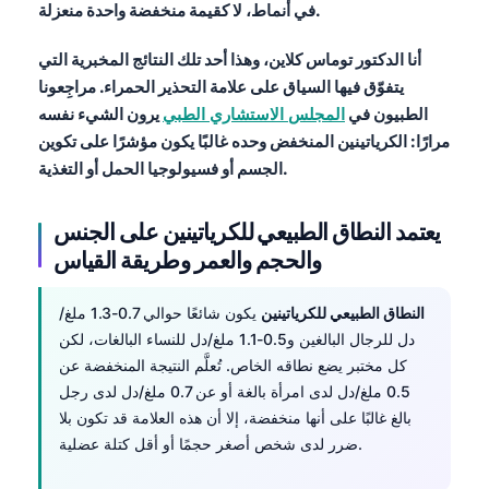
في أنماط، لا كقيمة منخفضة واحدة منعزلة.
أنا الدكتور توماس كلاين، وهذا أحد تلك النتائج المخبرية التي
يتفوّق فيها
السياق
على علامة التحذير الحمراء. مراجِعونا
الطبيون في
المجلس الاستشاري الطبي
يرون الشيء نفسه
مرارًا: الكرياتينين المنخفض وحده غالبًا يكون مؤشرًا على تكوين
الجسم أو فسيولوجيا الحمل أو التغذية.
يعتمد النطاق الطبيعي للكرياتينين على الجنس
والحجم والعمر وطريقة القياس
النطاق الطبيعي للكرياتينين
يكون شائعًا حوالي 0.7-1.3 ملغ/
دل للرجال البالغين و0.5-1.1 ملغ/دل للنساء البالغات، لكن
كل مختبر يضع نطاقه الخاص. تُعلَّم النتيجة المنخفضة عن
0.5 ملغ/دل لدى امرأة بالغة أو عن 0.7 ملغ/دل لدى رجل
بالغ غالبًا على أنها منخفضة، إلا أن هذه العلامة قد تكون بلا
ضرر لدى شخص أصغر حجمًا أو أقل كتلة عضلية.