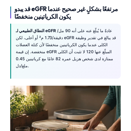
قد يبدو eGFR مرتفعًا بشكلٍ غير صحيح عندما
يكون الكرياتينين منخفضًا
عادةً ما يُبلّغ عنه على أنه 90 مل/
النطاق الطبيعي لـ eGFR
دقيقة/1.73 م² أو أعلى، لكن eGFR قد يبالغ في تقدير وظيفة
الكلى عندما يكون الكرياتينين منخفضًا لأن كتلة العضلات
منخفضة. إن قيمة eGFR المبلّغ عنها 120 لا تثبت أن الكلى
ممتازة لدى شخص هزيل عمره 82 عامًا مع كرياتينين 0.45
ملغ/دل.
Norsk bokmål
Ślōnskŏ gŏdka