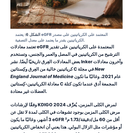
Frysk
Esperanto
Беларуская мова
الشكل 6:
يعتمد eGFR المعتمد على الكرياتينين على مصدر
Татар теле
الكرياتينين بقدر ما يعتمد على معدل التصفية.
Кыргызча
تعتمد معادلات eGFR المعتمدة على الكرياتينين على تقدير
الترشيح من الكرياتينين في المصل والعمر والجنس، وتستخدم
ئۇيغۇرچە
بعض المعادلات العِرق تاريخيًا أيضًا. نشر Inker وآخرون معادلات
Cebuano
New
كرياتينين خالية من العِرق وكِستاتين C في مجلة
Basa Jawa
عام 2021، وغالبًا ما تكون
England Journal of Medicine
معادلة الكرياتينين-كِستاتين C المجمعة أدق عندما تكون كتلة
ພາສາລາວ
العضلات غير معتادة.
Монгол
Afrikaans
وفقًا لإرشادات KDIGO 2024 لمرض الكلى المزمن، يُعرَّف
مرض الكلى المزمن بوجود تشوهات في الكلى لمدة لا تقل عن
العربية المغربية
3 أشهر، وغالبًا ما يكون eGFR أقل من 60 مل/دقيقة/1.73 م²
Occitan
أو مؤشرات مثل الزلال البولي. هذا يعني أن انخفاض الكرياتينين