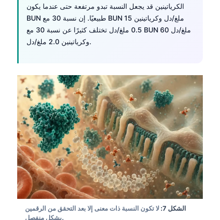
الكرياتينين قد يجعل النسبة تبدو مرتفعة حتى عندما يكون
தமிழ்
BUN طبيعيًا. إن نسبة 30 مع BUN 15 ملغ/دل وكرياتينين
0.5 ملغ/دل تختلف كثيرًا عن نسبة 30 مع BUN 60 ملغ/دل
తెలుగు
وكرياتينين 2.0 ملغ/دل.
मराठी
اردو
বাংলা
Shqip
Magyar
Slovenščina
한국어
Polski
Lietuvių kalba
Русский
الشكل 7:
لا تكون النسبة ذات معنى إلا بعد التحقق من الرقمين
ქართული
بشكل منفصل.