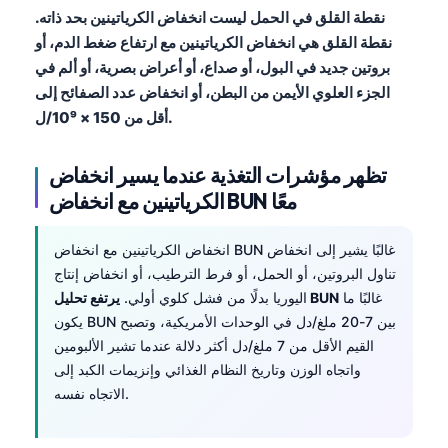
نقطة القلق في الحمل ليست انخفاض الكرياتينين بحد ذاته.
نقطة القلق هي انخفاض الكرياتينين مع ارتفاع ضغط الدم، أو
بروتين جديد في البول، أو صداع، أو أعراض بصرية، أو ألم في
الجزء العلوي الأيمن من البطن، أو انخفاض عدد الصفائح إلى
أقل من 150 × 10⁹/ل.
تظهر مؤشرات التغذية عندما يسير انخفاض
الكرياتينين مع انخفاض BUN معًا
انخفاض الكرياتينين مع انخفاض BUN غالبًا يشير إلى انخفاض
تناول البروتين، أو الحمل، أو فرط الترطيب، أو انخفاض إنتاج
غالبًا ما
يرتفع تحليل BUN
اليوريا بدلًا من فشل كلوي أولي.
يكون BUN بين 7-20 ملغ/دل في الوحدات الأمريكية، وتصبح
القيم الأقل من 7 ملغ/دل أكثر دلالة عندما تشير الألبومين
واتجاه الوزن وتاريخ النظام الغذائي وإنزيمات الكبد إلى
الاتجاه نفسه.