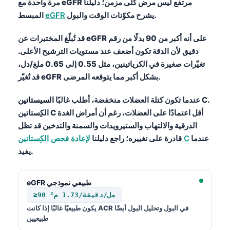
Gàidhlig
مرة واحدة مع eGFR مرتفع ليس مرض كلى مزمن؛ دليلنا
يشرح مكوّنات الوقت والبول.
eGFR
المبسط
Euskara
Македонски јазик
قد تُبلّغ المختبرات عن eGFR على أنه أكبر من 90 بدلًا من رقم
دقيق لأن الدقة تكون أضعف عند مستويات الترشيح الأعلى.
Latviešu valoda
تغيّرات صغيرة في الكرياتينين، مثل 0.55 إلى 0.65 ملغ/دل،
Galego
قد تُغيّر eGFR بشكل أكبر مما يتوقعه المرضى.
অসমীয়া
.
السيستاتين C
عندما تكون كتلة العضلات منخفضة، أطلب غالبًا
සිංහල
الكِستاتين C أقل اعتمادًا على العضلات، رغم أن أمراض الغدة
سنڌي
الدرقية والالتهاب والستيرويدات والسمنة والتدخين قد تظل
پښتو
عندما
لإعادة فحص الكِستاتين C
قادرة على تغييره؛ راجع دليلنا
يفيد.
Slovenčina
eGFR طبيعي نموذجي
Hrvatski
≥90 مل/دقيقة/1.73 م²
Suomi
يكون طبيعيًا غالبًا إذا كانت ACR في البول وتحليل البول أيضًا
طبيعيين
Қазақ тілі