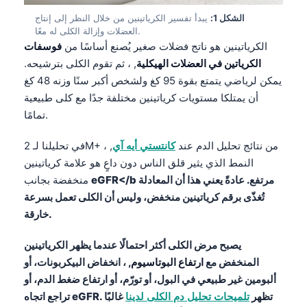
الشكل 1:
يبدأ تفسير الكرياتينين من خلال النظر إلى إنتاج
العضلات وإزالة الكلى له معًا.
الكرياتينين هو ناتج فضلات صغير يُصنع أساسًا من
فوسفات
الكرياتين في العضلات الهيكلية
, ، ثم تقوم الكلى بترشيحه.
يمكن لرياضي يتمتع بقوة 95 كغ ولشخص أكبر سنًا وزنه 48 كغ
أن يمتلكا مستويات كرياتينين مختلفة جدًا مع كلى طبيعية
تمامًا.
في تحليلنا لـ 2M+ من نتائج تحليل الدم عند
كانتستي أيه آي
, ،
النمط الذي يثير قلق الناس دون داعٍ هو علامة كرياتينين
eGFR</b مرتفع. عادةً يعني هذا أن المعادلة
منخفضة بجانب
تُغذّى برقم كرياتينين منخفض، وليس أن الكلى تعمل بسرعة
خارقة.
يصبح مرض الكلى أكثر احتمالًا عندما يظهر الكرياتينين
المنخفض مع
ارتفاع البوتاسيوم
, ، انخفاض البيكربونات، أو
ألبومين غير طبيعي في البول، أو تورّم، أو ارتفاع ضغط الدم، أو
. تظهر
تلميحات تحليل دم الكلى لدينا
غالبًا
eGFR
تراجع اتجاه