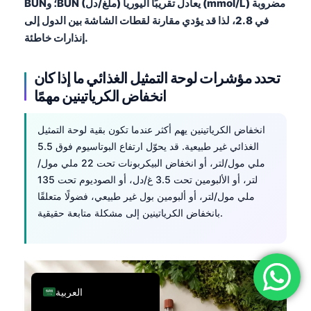
BUN؛ وBUN (ملغ/دل) يعادل تقريبًا اليوريا (mmol/L) مضروبة
فارسی
في 2.8، لذا قد يؤدي مقارنة لقطات الشاشة بين الدول إلى
إنذارات خاطئة.
简体中文
Română
تحدد مؤشرات لوحة التمثيل الغذائي ما إذا كان
Türkçe
انخفاض الكرياتينين مهمًا
Ελληνικά
انخفاض الكرياتينين يهم أكثر عندما تكون بقية لوحة التمثيل
Português
الغذائي غير طبيعية. قد يحوّل ارتفاع البوتاسيوم فوق 5.5
Español
ملي مول/لتر، أو انخفاض البيكربونات تحت 22 ملي مول/
Italiano
لتر، أو الألبومين تحت 3.5 غ/دل، أو الصوديوم تحت 135
ملي مول/لتر، أو ألبومين بول غير طبيعي، فضولًا متعلقًا
עִבְרִית
بانخفاض الكرياتينين إلى مشكلة متابعة حقيقية.
Français
Deutsch
English
العربية