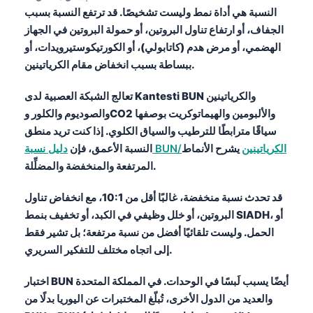
Čeština
النسبة هي أداة نمط وليست تشخيصًا. قد ترتفع النسبة بسبب
الجفاف، أو ارتفاع تناول البروتين، أو حمولة البروتين في الجهاز
日本語
الهضمي، أو مرض هدم (كاتابولي)، أو الكورتيكوستيرويدات، أو
Eesti
ببساطة بسبب انخفاض مقام الكرياتينين.
Azərbaycan dili
تعالج الشبكة العصبية لدى Kantesti BUN والكرياتينين
Bosanski
والصوديوم والكلور وCO2 والألبومين والهيماتوكريت بوصفها
Svenska
سياقًا مترابطًا للترطيب والسياق الكلوي. إذا كنت تريد منطق
Српски језик
دليل نسبة BUN/الكرياتينين
يشرح الأنماط
النسبة الأعمق، فإن
المرتفعة والمنخفضة والمضلِّلة.
Íslenska
Հայերեն
قد تحدث نسبة منخفضة، غالبًا أقل من 10:1، مع انخفاض تناول
البروتين، أو خلل وظيفي في الكبد، أو تخفيف بنمط SIADH، أو
Bahasa Indonesia
الحمل. وليست تلقائيًا أفضل من نسبة مرتفعة؛ بل تشير فقط
हिन्दी
إلى اتجاه مختلف للتفكير السريري.
Nederlands
اختبار BUN أيضًا يسبب لَبسًا في الوحدات. في المملكة المتحدة
Dansk
والعديد من الدول الأخرى، تُبلّغ المختبرات عن اليوريا بدلًا من
Български