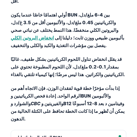
أقل.
أولي اهتمامًا خاصًا عندما يكون BUN بين 4-6 ملغ/دل،
والكرياتينين 0.45 ملغ/دل، والألبومين أقل من 3.5 غ/دل،
والبروتين الكلي منخفضًا. هذا النمط يختلف عن نباتي صحي
بألبومين طبيعي ووزن ثابت؛ دليلنا إلى
انخفاض البروتين الكلي
يفصل بين مؤشرات التغذية والكبد والكلى والتخفيف.
قد يقلل انخفاض تناول اللحوم الكرياتينين بشكل طفيف، غالبًا
بمقدار 0.1-0.2 ملغ/دل، لأن اللحوم المطبوخة تحتوي على
الكرياتينين والكراتين. هذا ليس مرضًا؛ إنها كيمياء تلتقي بالغذاء.
إذا بدأت مؤخرًا خطة قوية لفقدان الوزن، فإن الاتجاه أهم من
الرقم الواحد. إعادة فحص الكرياتينين وBUN والألبومين
والفيريتين وB12 وفيتامين د بعد 8-12 أسبوعًا
CBC
والشوارد و
يمكن أن تُظهر ما إذا كانت الخطة تحافظ على الكتلة الخالية من
الدهون.