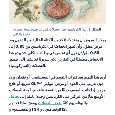
الشكل 3:
يبدأ الكرياتينين في العضلات قبل أن يصبح نتيجة مخبرية
خاصة بالكلى.
يمكن للمريض أن يفقد 5-8 كغ من الكتلة الخالية من الدهون بعد
مرض مطوّل وأن يُظهر انخفاضًا في الكرياتينين من 0.85 إلى
0.55 ملغ/دل دون أي تحسن في وظائف الكلى. قد يبدو هذا
الانخفاض مطمئنًا في التقرير، لكن سريريًا قد يشير إلى
ضمور
.
العضلات (الساركوبينيا)
أرى هذا النمط بعد فترات التنويم في المستشفى، أو فقدان وزن
سريع، أو علاج GLP-1 دون تدريب على القوة، أو مرض التهابي
مزمن. إذا كانت الضعف جزءًا من القصة، فافحص لوحة العضلات
الأوسع بدلًا من التركيز على الكرياتينين وحده؛ دليلنا إلى
تحاليل
ضعف العضلات
يوضح لماذا قد تهم CK والبوتاسيوم
والمغنيسيوم وTSH وفيتامين د وB12.