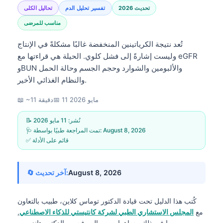
تحديث 2026
تفسير تحليل الدم
تحاليل الكلى
مناسب للمرضى
تُعد نتيجة الكرياتينين المنخفضة غالبًا مشكلةً في الإنتاج
وليست إشارةً إلى فشل كلوي. الحيلة هي قراءتها مع eGFR
وBUN والألبومين والشوارد وحجم الجسم وحالة الحمل
والنظام الغذائي الأخير.
11 مايو 2026
📅
📖 ~11 دقيقة
📝 نُشر:
11 مايو 2026
August 8, 2026
🩺 تمت المراجعة طبيًا بواسطة:
✅ قائم على الأدلة
August 8, 2026
🔄 آخر تحديث:
كُتب هذا الدليل تحت قيادة
الدكتور توماس كلاين، طبيب
بالتعاون
مع
المجلس الاستشاري الطبي لشركة كانتيستي للذكاء الاصطناعي
,
، بما في ذلك مساهمات من البروفيسور الدكتور هانز ويبر