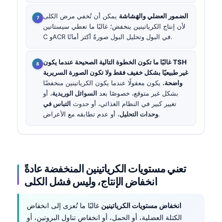
الضمور العضلي والهَشاشة
يمكن أن تُخفي مرض الكلى
لأن إنتاج الكرياتينين ينخفض؛ غالبًا ما تعطي سيستاتين
C وACR في البول وتحليل البول صورةً أكثر أمانًا.
غالبًا ما تكون الخطوة التالية الصحيحة عندما يكون TSH
غير طبيعيًا بشكل خفيف فقط ولا تكون الصورة السريرية
واضحة.
يكون معقولًا عندما يكون الكرياتينين منخفضًا
بشكل غير متوقع، خصوصًا بعد
السوائل الوريدية
، أو
تغيير كبير في النظام الغذائي، أو حدوث
التباس في
، أو عدم تطابقه مع الأعراض.
وحدات التحليل
تعني مستويات الكرياتينين المنخفضة عادةً
انخفاض الإنتاج، وليس فشل الكلى
انخفاض مستويات الكرياتينين
غالبًا ما تُعزى إلى انخفاض
الكتلة العضلية، أو الحمل، أو انخفاض تناول البروتين، أو