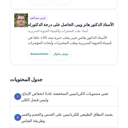
المؤشرات الحيوية والتحليل في الممارسة السريرية.
خبير مساهم
الأستاذ الدكتور هانز ويبر، الحاصل على درجة الدكتوراه
أستاذ طب المختبرات والكيمياء الحيوية السريرية
الأستاذ الدكتور هانس فيبر يجلب خبرة تمتد 30+ عامًا في
الكيمياء الحيوية السريرية وطب المختبرات وأبحاث المؤشرات
الحيوية. بصفته الرئيس السابق للجمعية الألمانية للكيمياء
السريرية، يتخصص في تحليل لوحات التشخيص، وتوحيد
جوجل سكولار
ResearchGate
المؤشرات الحيوية، والطب المخبري المدعوم بالذكاء
الاصطناعي.
جدول المحتويات
تعني مستويات الكرياتينين المنخفضة عادةً انخفاض الإنتاج،
وليس فشل الكلى
يعتمد النطاق الطبيعي للكرياتينين على الجنس والحجم والعمر
وطريقة القياس