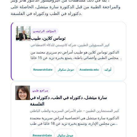
والمراجعة الطبية من قبل الدكتورة سارة ميتشل، الحاصلة على
دكتوراه في الطب ودكتوراه في الفلسفة.
المؤلف الرئيسي
توماس كلاين، طبيب
كبير المسؤولين الطبيين، شركة كانتيستي للذكاء الاصطناعي
الدكتور توماس كلاين هو طبيب أمراض دم سريري معتمد من
المجلس الطبي وأخصائي باطنة، يتمتع بخبرة تزيد عن 15 عامًا
في طب المختبرات والتحليل السريري المدعوم بالذكاء
الاصطناعي. بصفته كبير مسؤولي الشؤون الطبية في
أوركيد
Academia.edu
جوجل سكولار
ResearchGate
Kantesti AI، يوفّر إشرافًا سريريًا على دقة المعلومات الطبية
للشبكة العصبية المملوكة. وقد نشر الدكتور كلاين على نطاق
واسع حول تفسير المؤشرات الحيوية والتشخيصات المخبرية
في موضوعات طب المختبرات.
مراجع طبي
سارة ميتشل، دكتوراه في الطب، دكتوراه في
الفلسفة
كبير المستشارين الطبيين - علم الأمراض السريرية والطب الباطني
الدكتورة سارة ميتشل هي اختصاصية أمراض سريرية معتمدة
من مجلس الإدارة، وتتمتع بخبرة تزيد عن 18 عامًا في طب
المختبرات والتحليل التشخيصي. تحمل شهادات تخصص في
الكيمياء السريرية، ونشرت على نطاق واسع حول لوحات
جوجل سكولار
ResearchGate