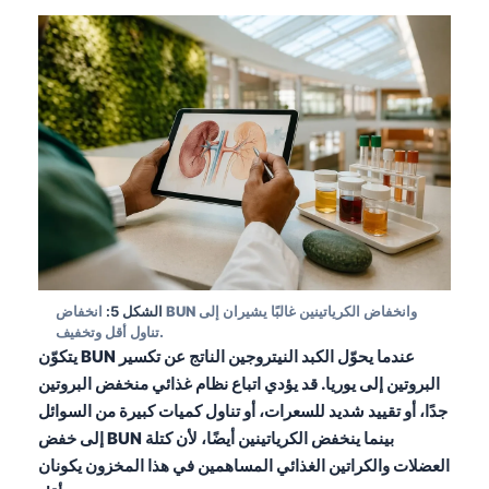
الشكل 5:
انخفاض BUN وانخفاض الكرياتينين غالبًا يشيران إلى
تناول أقل وتخفيف.
يتكوّن BUN عندما يحوّل الكبد النيتروجين الناتج عن تكسير
البروتين إلى يوريا. قد يؤدي اتباع نظام غذائي منخفض البروتين
جدًا، أو تقييد شديد للسعرات، أو تناول كميات كبيرة من السوائل
إلى خفض BUN بينما ينخفض الكرياتينين أيضًا، لأن كتلة
العضلات والكراتين الغذائي المساهمين في هذا المخزون يكونان