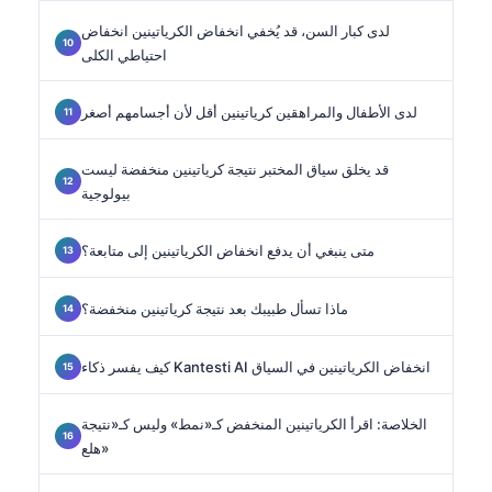
لدى كبار السن، قد يُخفي انخفاض الكرياتينين انخفاض
احتياطي الكلى
لدى الأطفال والمراهقين كرياتينين أقل لأن أجسامهم أصغر
قد يخلق سياق المختبر نتيجة كرياتينين منخفضة ليست
بيولوجية
متى ينبغي أن يدفع انخفاض الكرياتينين إلى متابعة؟
ماذا تسأل طبيبك بعد نتيجة كرياتينين منخفضة؟
كيف يفسر ذكاء Kantesti AI انخفاض الكرياتينين في السياق
الخلاصة: اقرأ الكرياتينين المنخفض كـ«نمط» وليس كـ«نتيجة
هلع»