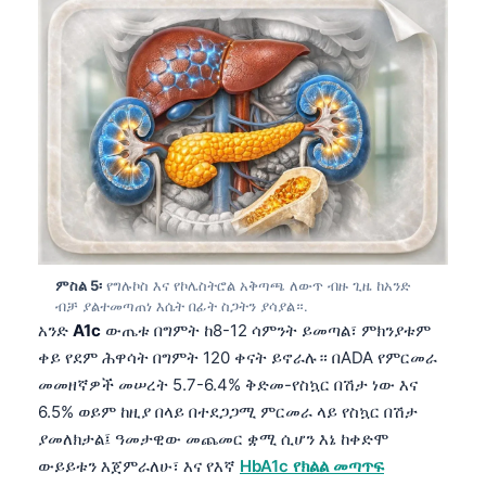
ምስል 5፡
የግሉኮስ እና የኮሌስትሮል አቅጣጫ ለውጥ ብዙ ጊዜ ከአንድ
ብቻ ያልተመጣጠነ እሴት በፊት ስጋትን ያሳያል።.
አንድ
A1c
ውጤቱ በግምት ከ8-12 ሳምንት ይመጣል፣ ምክንያቱም
ቀይ የደም ሕዋሳት በግምት 120 ቀናት ይኖራሉ። በADA የምርመራ
መመዘኛዎች መሠረት 5.7-6.4% ቅድመ-የስኳር በሽታ ነው እና
6.5% ወይም ከዚያ በላይ በተደጋጋሚ ምርመራ ላይ የስኳር በሽታ
ያመለክታል፤ ዓመታዊው መጨመር ቋሚ ሲሆን እኔ ከቀድሞ
ውይይቱን እጀምራለሁ፣ እና የእኛ
HbA1c የክልል መጣጥፍ