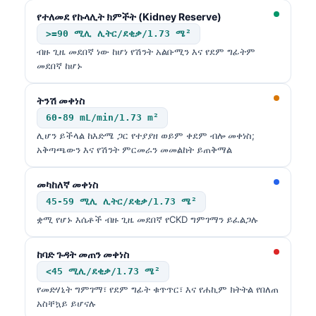
Frysk
የተለመደ የኩላሊት ክምችት (Kidney Reserve)
>=90 ሚሊ ሊትር/ደቂቃ/1.73 ሜ²
Esperanto
ብዙ ጊዜ መደበኛ ነው ከሆነ የሽንት አልቡሚን እና የደም ግፊትም
Беларуская мова
መደበኛ ከሆኑ
Татар теле
ትንሽ መቀነስ
Кыргызча
60-89 mL/min/1.73 m²
ئۇيغۇرچە
ሊሆን ይችላል ከእድሜ ጋር የተያያዘ ወይም ቀደም ብሎ መቀነስ;
አቅጣጫውን እና የሽንት ምርመራን መመልከት ይጠቅማል
Cebuano
Basa Jawa
መካከለኛ መቀነስ
ພາສາລາວ
45-59 ሚሊ ሊትር/ደቂቃ/1.73 ሜ²
ቋሚ የሆኑ እሴቶች ብዙ ጊዜ መደበኛ የCKD ግምገማን ይፈልጋሉ
Монгол
Afrikaans
ከባድ ጉዳት መጠን መቀነስ
العربية المغربية
<45 ሚሊ/ደቂቃ/1.73 ሜ²
የመድሃኒት ግምገማ፣ የደም ግፊት ቁጥጥር፣ እና የሐኪም ክትትል የበለጠ
Occitan
አስቸኳይ ይሆናሉ