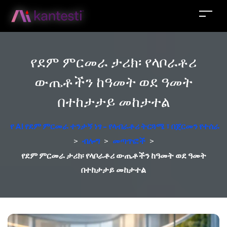
የደም ምርመራ ታሪክ፡ የላቦራቶሪ
ውጤቶችን ከዓመት ወደ ዓመት
በተከታታይ መከታተል
የ AI የደም ምርመራ ተንታኝ ነፃ - የላብራቶሪ ትርጓሜ ፣ በጀርመን የተሰራ
>
ብሎግ
>
መጣጥፎች
>
የደም ምርመራ ታሪክ፡ የላቦራቶሪ ውጤቶችን ከዓመት ወደ ዓመት
በተከታታይ መከታተል