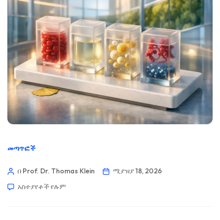
መጣጥፎች
በ Prof. Dr. Thomas Klein
ሚያዝያ 18, 2026
አስተያየቶች የሉም