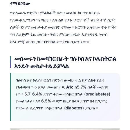
የማይገባው
የተለመዱ የቲሞር ምልክቶች በዕጣ መልክ፣ ኮርቲሶል፣ ሰፊ
የአውቶኢሚዩን ማጣሪያ፣ እና ልዩ የሆኑ ሆርሞኖች ለዝቅተኛ ስጋት
ሰዎች ደካማ መከታተያ መደበኛ ናቸው። እርግጥ አላቸው ጥቅሞች፣
ግን ለረጅም ጊዜ መርሐ-ግብር ምርጡ ሁኔታ እያንዳንዱ ነጥብ
ከእርምጃ ውሳኔ ጋር በትክክል የተያያዘ ሲሆን ነው።.
መስመሩን ከመሻገር በፊት ግሉኮስ እና ኮሌስትሮል
እንዴት መከታተል ይቻላል
ግሉኮስ እና ኮሌስትሮልን በደንብ ለመከታተል ከምልክቱ በፊት
የአቅጣጫውን እይታ ይመልከቱ።.
A1c
ከ5.7% በታች መደበኛ
ነው፣ 5.7-6.4% ደግሞ ቅድመ-የስኳር በሽታ (prediabetes)
ያመለክታል፣ እና 6.5% ወይም ከዚያ በላይ ደግሞ በተደጋጋሚ
ምርመራ ሲረጋገጥ የስኳር በሽታ (diabetes) ያሳያል።.