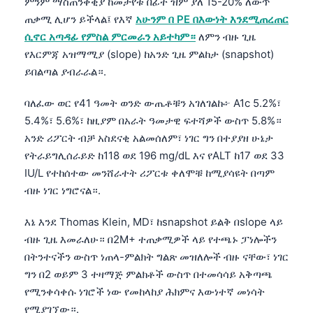
ምንም ማስጠንቀቂያ ከመታየቱ በፊት ዝም ያለ 15-20% ለውጥ
ጠቃሚ ሊሆን ይችላል፤ የእኛ
አሁንም በ PE በእውነት እንደሚጠረጠር
ሲኖር አጣዳፊ የምስል ምርመራን አይተካም።
ለምን ብዙ ጊዜ
የእርምጃ አዝማሚያ (slope) ከአንድ ጊዜ ምልከታ (snapshot)
ይበልጣል ያብራራል።.
ባለፈው ወር የ41 ዓመት ወንድ ውጤቶቹን አገለገልኩ፦ A1c 5.2%፣
5.4%፣ 5.6%፣ ከዚያም በአራት ዓመታዊ ፍተሻዎች ውስጥ 5.8%።
አንድ ሪፖርት ብቻ አስደናቂ አልመሰለም፣ ነገር ግን በተያያዘ ሁኔታ
የትራይግሊሰራይድ ከ118 ወደ 196 mg/dL እና የALT ከ17 ወደ 33
IU/L የተከሰተው መንሸራተት ሪፖርቱ ቀለሞቹ ከሚያሳዩት በጣም
ብዙ ነገር ነግሮናል።.
እኔ እንደ Thomas Klein, MD፣ ከsnapshot ይልቅ በslope ላይ
ብዙ ጊዜ እመራለሁ። በ2M+ ተጠቃሚዎች ላይ የተጫኑ ፓነሎችን
በትንተናችን ውስጥ ነጠላ-ምልክት ግልጽ መዝለሎች ብዙ ናቸው፣ ነገር
ግን በ2 ወይም 3 ተዛማጅ ምልክቶች ውስጥ በተመሳሳይ አቅጣጫ
የሚንቀሳቀሱ ነገሮች ነው የመከላከያ ሕክምና እውነተኛ መነሳት
የሚያገኘው።.