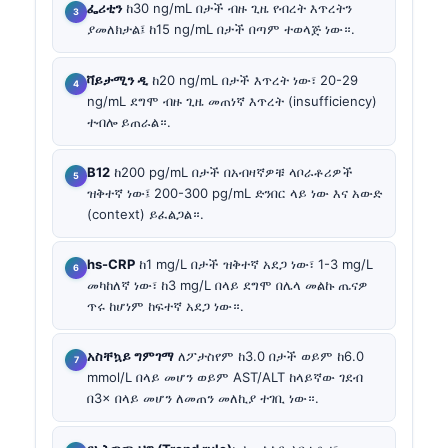
ፌሪቲን
ከ30 ng/mL በታች ብዙ ጊዜ የብረት እጥረትን
ያመለክታል፤ ከ15 ng/mL በታች በጣም ተወላጅ ነው።.
ቫይታሚን ዲ
ከ20 ng/mL በታች እጥረት ነው፣ 20-29
ng/mL ደግሞ ብዙ ጊዜ መጠነኛ እጥረት (insufficiency)
ተብሎ ይጠራል።.
B12
ከ200 pg/mL በታች በአብዛኛዎቹ ላቦራቶሪዎች
ዝቅተኛ ነው፤ 200-300 pg/mL ድንበር ላይ ነው እና አውድ
(context) ይፈልጋል።.
hs-CRP
ከ1 mg/L በታች ዝቅተኛ አደጋ ነው፣ 1-3 mg/L
መካከለኛ ነው፣ ከ3 mg/L በላይ ደግሞ በሌላ መልኩ ጤናዎ
ጥሩ ከሆነም ከፍተኛ አደጋ ነው።.
አስቸኳይ ግምገማ
ለፖታስየም ከ3.0 በታች ወይም ከ6.0
mmol/L በላይ መሆን ወይም AST/ALT ከላይኛው ገደብ
በ3× በላይ መሆን ለመጠን መለኪያ ተገቢ ነው።.