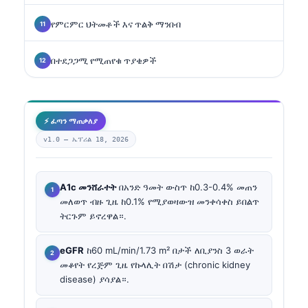
የምርምር ህትመቶች እና ጥልቅ ማንበብ
በተደጋጋሚ የሚጠየቁ ጥያቄዎች
⚡ ፈጣን ማጠቃለያ
v1.0 —
ኤፕሪል 18, 2026
A1c መንሸራተት
በአንድ ዓመት ውስጥ ከ0.3-0.4% መጠን
መለወጥ ብዙ ጊዜ ከ0.1% የሚያወዛውዝ መንቀሳቀስ ይበልጥ
ትርጉም ይኖረዋል።.
eGFR
ከ60 mL/min/1.73 m² በታች ለቢያንስ 3 ወራት
መቆየት የረጅም ጊዜ የኩላሊት በሽታ (chronic kidney
disease) ያሳያል።.