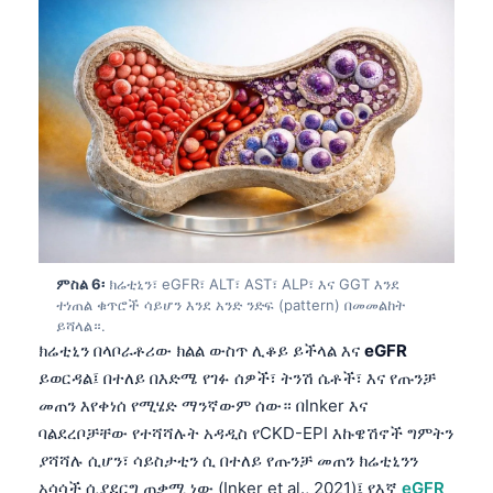
ምስል 6፡
ክሬቲኒን፣ eGFR፣ ALT፣ AST፣ ALP፣ እና GGT እንደ
ተነጠል ቁጥሮች ሳይሆን እንደ አንድ ንድፍ (pattern) በመመልከት
ይሻላል።.
ክሬቲኒን በላቦራቶሪው ክልል ውስጥ ሊቆይ ይችላል እና
eGFR
ይወርዳል፤ በተለይ በእድሜ የገፉ ሰዎች፣ ትንሽ ሴቶች፣ እና የጡንቻ
መጠን እየቀነሰ የሚሄድ ማንኛውም ሰው። በInker እና
ባልደረቦቻቸው የተሻሻሉት አዳዲስ የCKD-EPI እኩዌሽኖች ግምትን
ያሻሻሉ ሲሆን፣ ሳይስታቲን ሲ በተለይ የጡንቻ መጠን ክሬቲኒንን
አሳሳች ሲያደርግ ጠቃሚ ነው (Inker et al., 2021)፤ የእኛ
eGFR