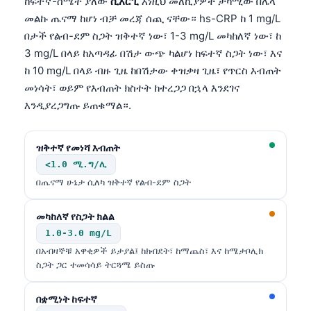
ከፍተኛ-ስሜት ያለው
ሲአርፒ
እነዚህ መለኪያዎች ታካሚው በሌላ
日本語
መልኩ ጤናማ ከሆነ ብቻ መረጃ ሰጪ ናቸው። hs-CRP ከ 1 mg/L
Eesti
በታች የልብ-ደም ስጋት ዝቅተኛ ነው፣ 1-3 mg/L መካከለኛ ነው፣ ከ
3 mg/L በላይ ከአጣዳፊ በሽታ ውጭ ካልሆነ ከፍተኛ ስጋት ነው፣ እና
Azərbaycan dili
ከ 10 mg/L በላይ ብዙ ጊዜ ከበሽታው ቀዝቃዛ ጊዜ፣ የጥርስ እብጠት
Bosanski
መነሳት፣ ወይም የእብጠት ክስተት ከተረጋጋ በኋላ እንደገና
Svenska
እንዲያረጋግጡ ይጠቁማል።.
Српски језик
Íslenska
ዝቅተኛ የመነሻ እብጠት
<1.0 ሚ.ግ/ሊ
Հայերեն
በጤናማ ሁኔታ ሲለካ ዝቅተኛ የልብ-ደም ስጋት
Bahasa Indonesia
हिन्दी
መካከለኛ የስጋት ክልል
1.0-3.0 mg/L
Nederlands
በአብዛኞቹ አዋቂዎች ይታያል፤ ከክብደት፣ ከማጨስ፣ እና ከሜታቦሊክ
Dansk
ስጋት ጋር ተመሳሳይ ትርጓሜ ይስጡ
Български
በቋሚነት ከፍተኛ
فارسی