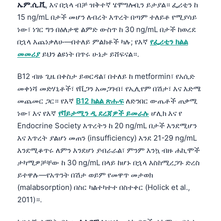
ኤም.ሲ.ቪ
, እና በኋላ ብቻ ዝቅተኛ ሄሞግሎቢን ይታያል። ፌሪቲን ከ
తెలుగు
15 ng/mL በታች መሆን ለብረት እጥረት በጣም ተለይቶ የሚያሳይ
ነው፣ ነገር ግን በዕለታዊ ልምድ ውስጥ ከ 30 ng/mL በታች ከወረደ
मराठी
በኋላ እጨነቃለሁ—በተለይ ምልክቶች ካሉ; የእኛ
የፌሪቲን ክልል
اردو
መመሪያ
ይህን ልዩነት በጥሩ ሁኔታ ይሸፍናል።.
বাংলা
B12 ብዙ ጊዜ በቀስታ ይወርዳል፣ በተለይ ከ metformin፣ የአሲድ
Shqip
መቀነሻ መድሃኒቶች፣ የቪጋን አመጋገብ፣ የኢሊየም በሽታ፣ እና እድሜ
Magyar
መጨመር ጋር። የእኛ
B12 ክልል ጽሑፍ
ለድንበር ውጤቶች ጠቃሚ
Slovenščina
ነው፣ እና የእኛ
የቫይታሚን ዲ ደረጃዎች ይመራሉ
ሆሊክ እና የ
Endocrine Society እጥረትን ከ 20 ng/mL በታች እንደሚሆን
한국어
እና እጥረት ያልሆነ መጠን (insufficiency) እንደ 21-29 ng/mL
Polski
እንደሚቆጥሩ ለምን እንደሆነ ያብራራል፣ ምንም እንኳ ብዙ ሐኪሞች
Lietuvių kalba
ታካሚዎቻቸው ከ 30 ng/mL በላይ ከሆኑ በኋላ እስከሚረጋጉ ድረስ
ይተዋሉ—የአጥንት በሽታ ወይም የመዋጥ መታወክ
Русский
(malabsorption) በስር ካልተካተተ በስተቀር (Holick et al.,
ქართული
2011)።.
Čeština