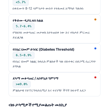
<5.7%
በቀደሙት 8-12 ሳምንታት ውስጥ የተለመደ አማካይ ግሉኮስ
የቅድመ-ዲያቢቴስ ክልል
5.7-6.4%
የግሉኮስ መቆጣጠር መታወክ እየተጠበቀ ነው እና ተከታይ ምርመራ
ይፈልጋል
የስኳር ህመም ድንበር (Diabetes Threshold)
6.5-8.9%
የስኳር ህመም ክልል; ክላሲክ ምልክቶች ካሉ በስተቀር በድጋሚ ሲረጋገጥ
ይሻላል
ደካማ መቆጣጠር / አስቸኳይ ግምገማ
>=9.0%
ምልክታዊ ሃይፐርግላይሴሚያ እና ተያያዥ ችግኝ ከፍተኛ አደጋ
ብዙ ታካሚዎች የሚያመልጡት መለኪያ