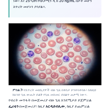
ነው፣ እና 25-OH የቫይታሚን ዲ ከ 20 ng/mL በታች መሆን
Català
እጥረት መሆኑን ያሳያል።.
O‘zbekcha
Українська
Kiswahili
ភាសាខ្មែរ
ဗမာစာ
ไทย
Tagalog
Tiếng Việt
Bahasa Melayu
മലയാളം
ምስል 7፡
የእጥረት መለኪያዎች ብዙ ጊዜ በቀስታ ይንቀሳቀሳሉ፣ ስለዚህ
ಕನ್ನಡ
ከአንድ ጊዜ ውጤት ይልቅ የጊዜ መስመር ይበልጥ ጠቃሚ ነው።.
የብረት መጥፋት በመጀመሪያ ብዙ ጊዜ እንደሚታይ ይጀምራል
ગુજરાતી
ፌሪቲን
በመጀመሪያ፣ ከዚያ
አርዲደብሊው
, ከዚያ ይጨምራል
தமிழ்