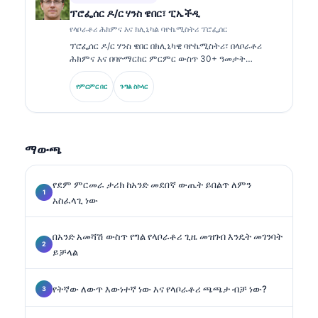
ፕሮፌሰር ዶ/ር ሃንስ ዌበር፣ ፒኤችዲ
የላቦራቶሪ ሕክምና እና ክሊኒካል ባዮኬሚስትሪ ፕሮፌሰር
ፕሮፌሰር ዶ/ር ሃንስ ዌበር በክሊኒካዊ ባዮኬሚስትሪ፣ በላቦራቶሪ
ሕክምና እና በባዮማርከር ምርምር ውስጥ 30+ ዓመታት
የባለሙያነት ልምድ ያለው ነው። ቀድሞ የጀርመን ክሊኒካዊ
ኬሚስትሪ ማህበር (German Society for Clinical
የምርምር በር
ጉግል ስኮላር
Chemistry) ፕሬዝዳንት ነበር፤ በምርመራ ፓነል ትንተና፣
በባዮማርከር መመዘኛ መደበኛነት (standardization) እና በAI
የተደገፈ የላቦራቶሪ ሕክምና ላይ ይሰራል።.
ማውጫ
የደም ምርመራ ታሪክ ከአንድ መደበኛ ውጤት ይበልጥ ለምን
አስፈላጊ ነው
በአንድ አመሻሽ ውስጥ የግል የላቦራቶሪ ጊዜ መዝገብ እንዴት መገንባት
ይቻላል
የትኛው ለውጥ እውነተኛ ነው እና የላቦራቶሪ ጫጫታ ብቻ ነው?