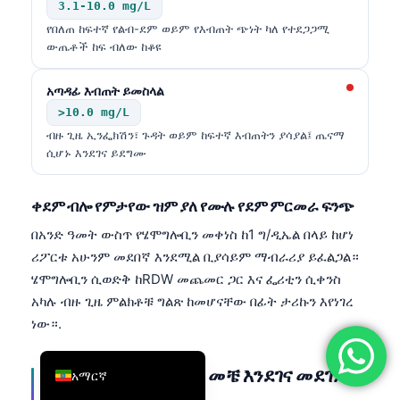
3.1-10.0 mg/L
简体中文
የበለጠ ከፍተኛ የልብ-ደም ወይም የእብጠት ጭነት ካለ የተደጋጋሚ
ውጤቶች ከፍ ብለው ከቆዩ
Română
Türkçe
አጣዳፊ እብጠት ይመስላል
Ελληνικά
>10.0 mg/L
ብዙ ጊዜ ኢንፌክሽን፣ ጉዳት ወይም ከፍተኛ እብጠትን ያሳያል፤ ጤናማ
Português
ሲሆኑ እንደገና ይደግሙ
Español
Italiano
ቀደም ብሎ የምታየው ዝም ያለ የሙሉ የደም ምርመራ ፍንጭ
עִבְרִית
በአንድ ዓመት ውስጥ የሄሞግሎቢን መቀነስ ከ1 ግ/ዲኤል በላይ ከሆነ
ሪፖርቱ አሁንም መደበኛ እንደሚል ቢያሳይም ማብራሪያ ይፈልጋል።
Français
ሄሞግሎቢን ሲወድቅ ከRDW መጨመር ጋር እና ፌሪቲን ሲቀንስ
العربية
አካሉ ብዙ ጊዜ ምልክቶቹ ግልጽ ከመሆናቸው በፊት ታሪኩን እየነገረ
Deutsch
ነው።.
English
መከላከያ የደም ምርመራ መቼ እንደገና መደገም
አማርኛ
አለብዎት?