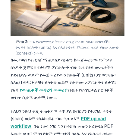
ምስል 2፡
ጥሩ የአዝማሚያ ትንተና የሚጀምረው ንጹህ መዝገቦች፣
ቀኖች፣ ክፍሎች (units) እና በእያንዳንዱ ምርመራ ዙሪያ ያለው አውድ
(context) ነው።.
ከመታወስ የተዘጋጀ ማጠቃለያ ሳይሆን ከመጀመሪያው የምንጭ
ሰነዶች ጀምር። የታካሚ ፖርታሎች ብዙ ጊዜ የቆዩ ውጤቶችን
ይደብቃሉ ወይም የመጀመሪያውን ክፍሎች (units) ያስወግዳሉ፣
ስለዚህ የPDFዎቹን ይጎትቱ ወይም የታተሙ ሪፖርቶችን ይቃኙ፤
የእኛ
የውጤቶች መዳረሻ መመሪያ
በብዙ የሆስፒታል ስርዓቶች
ውስጥ ሲቃኙ ጠቃሚ ነው።.
ያለህን ንጹህ ቅጂ ተጠቀም። ቀጥ ያለ በብርሃን የተደገፈ ቅኝት
(scan) ወይም የስልክ ፎቶ ብዙ ጊዜ ለእኛ
PDF upload
workflow
, በቂ ነው፣ ነገር ግን በተቻለ መጠን ኦሪጅናል PDF
እመርጣለሁ፣ ምክንያቱም የማጣቀሻ ክልሉ እና የአሰራር ዘዴው