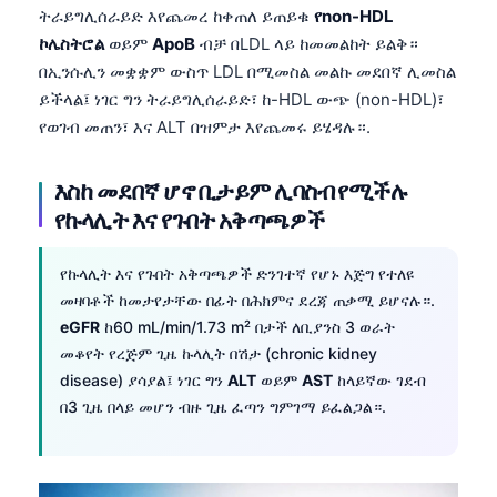
ትራይግሊሰራይድ እየጨመረ ከቀጠለ ይጠይቁ
የnon-HDL
ኮሌስትሮል
ወይም
ApoB
ብቻ በLDL ላይ ከመመልከት ይልቅ።
በኢንሱሊን መቋቋም ውስጥ LDL በሚመስል መልኩ መደበኛ ሊመስል
ይችላል፤ ነገር ግን ትራይግሊሰራይድ፣ ከ-HDL ውጭ (non-HDL)፣
የወገብ መጠን፣ እና ALT በዝምታ እየጨመሩ ይሄዳሉ።.
እስከ መደበኛ ሆኖ ቢታይም ሊባስብ የሚችሉ
የኩላሊት እና የጉበት አቅጣጫዎች
የኩላሊት እና የጉበት አቅጣጫዎች ድንገተኛ የሆኑ እጅግ የተለዩ
መዛባቶች ከመታየታቸው በፊት በሕክምና ደረጃ ጠቃሚ ይሆናሉ።.
eGFR
ከ60 mL/min/1.73 m² በታች ለቢያንስ 3 ወራት
መቆየት የረጅም ጊዜ ኩላሊት በሽታ (chronic kidney
disease) ያሳያል፤ ነገር ግን
ALT
ወይም
AST
ከላይኛው ገደብ
በ3 ጊዜ በላይ መሆን ብዙ ጊዜ ፈጣን ግምገማ ይፈልጋል።.