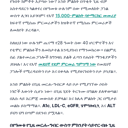
የጉበት ክምችት እያጣሁ ነው? አንድ ምልክት በጥቂት ጊዜ ብቻ
አስተዳደርን ካልቀየረ በየዓመቱ ሁሉንም ሰው የሚመለከት ፓነል
ውስጥ ሊገባ አይገባም፤ የእኛ
15,000-ምልክት ባዮማርከር መመሪያ
ከፍተኛ የሚሰጡ ምርመራዎችን ከዝቅተኛ የሚሰጡ ምርመራዎች
ለመለየት ይረዳል።.
ስለዚህ ነው ሁሉንም ጤናማ የ28 ዓመት ሰው 40 ሆርሞኖችን እና
የቲሞር ምልክቶችን ለመከታተል እንዲያስብ የማንመክረው። በልምዴ
ሰፊ ያልተመረጠ ፓነሎች ከግንዛቤ ይልቅ ፈጣን የሐሰት ማንቂያዎችን
ያበዛሉ፣ እና የእኛ
መደበኛ የደም ምርመራ ግምገማ ነው
የመደበኛ
ፓነሎች የሚረዱበትን ቦታ እና በቀላሉ የሚያዘናጉበትን ቦታ ያሳያል።.
አንድ ምልክት በጊዜ መርሐ-ግብርዎ ላይ ቦታ የሚያገኘው ሶስት
ነገሮች እውነት ሲሆኑ ነው፦ በጊዜ ሂደት ትርጉሙ በግልጽ ይለዋወጣል፣
በእሱ ላይ እርምጃ መውሰድ ይቻላል፣ እና ከሌላ ምልክት ጋር በሚታይ
መልኩ ይስማማል።.
A1c
,
LDL-C
,
eGFR
,
ሄሞግሎቢን
, እና
ALT
ይህን ህግ በጣም በደንብ ያሟላል።.
በየዓመቱ የጊዜ መርሐ-ግብር ውስጥ ምክንያት ሳይኖር ብዙ ጊዜ