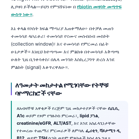
ሊያዛባ ይችላል—ይህን የምንሸፍነው በ
የbiotin መዛባት መጣጥፍ
ውስጥ ነው።
.
እኔ ቀላል የሶስት ክፍል ማጣሪያ እጠቀማለሁ፦ በተቻለ መጠን
ተመሳሳይ ላቦራቶሪ፣ ተመሳሳይ የናሙና መሰብሰብ መስኮት
(collection window)፣ እና ተመሳሳይ የምርመራ በፊት
ሁኔታዎች። እነዚህ ከተጣጣሙ እና ምልክቱ በተመሳሳይ አቅጣጫ
ሁለት ጊዜ ቢንቀሳቀስ፣ በሌላ መንገድ እስኪረጋገጥ ድረስ እንደ
ምልክት (signal) እቆጥረዋለሁ።.
ለዓመታት መከታተል የሚገባቸው የትኞቹ
ባዮማርከሮች ናቸው
ለአብዛኞቹ አዋቂዎች የረጅም ጊዜ መከታተያዎች ናቸው
ሲቢሲ
,
A1c
ወይም የጾም የግሉኮስ ምርመራ፣,
lipid ፓነል
,
creatinine/eGFR
,
ALT/AST
, እና እንደ አስፈላጊነታቸው
የተመረጡ ተጨማሪ ምርመራዎች ለምሳሌ
ፌሪቲን
,
ቫይታሚን ዲ
,
B12
, ወይም
TSH
ስጋት ወይም ምልክቶች ካስፈለጉ ጊዜ።.