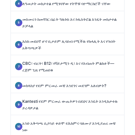
ለዓመታት መከታተል የሚገባቸው የትኞቹ ባዮማርከሮች ናቸው
መስመሩን ከመሻገር በፊት ግሉኮስ እና ኮሌስትሮል እንዴት መከታተል
ይቻላል
እስከ መደበኛ ሆኖ ቢታይም ሊባስብ የሚችሉ የኩላሊት እና የጉበት
አቅጣጫዎች
CBC፣ ብረት፣ B12፣ የቫይታሚን ዲ፣ እና የእብጠት ምልክቶች—
ረጅም ጊዜ የሚጠበቁ
መከላከያ የደም ምርመራ መቼ እንደገና መደገም አለብዎት?
Kantesti የደም ምርመራ ውጤትዎን በደህና እንዴት እንዲከታተሉ
ይረዳዎታል
አንድ አቅጣጫ ሲያሳይ ቀድሞ የሕክምና ባለሙያ እንዲያጠሩ መቼ
ነው