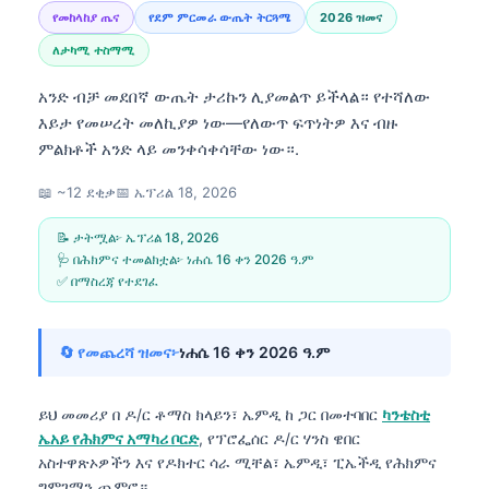
የመከላከያ ጤና
የደም ምርመራ ውጤት ትርጓሜ
2026 ዝመና
ለታካሚ ተስማሚ
አንድ ብቻ መደበኛ ውጤት ታሪኩን ሊያመልጥ ይችላል። የተሻለው
እይታ የመሠረት መለኪያዎ ነው—የለውጥ ፍጥነትዎ እና ብዙ
ምልክቶች አንድ ላይ መንቀሳቀሳቸው ነው።.
📖 ~12 ደቂቃ
📅
ኤፕሪል 18, 2026
📝 ታትሟል፦
ኤፕሪል 18, 2026
🩺 በሕክምና ተመልክቷል፦
ነሐሴ 16 ቀን 2026 ዓ.ም
✅ በማስረጃ የተደገፈ
🔄 የመጨረሻ ዝመና፦
ነሐሴ 16 ቀን 2026 ዓ.ም
ይህ መመሪያ በ
ዶ/ር ቶማስ ክላይን፣ ኤምዲ
ከ ጋር በመተባበር
ካንቴስቲ
ኤአይ የሕክምና አማካሪ ቦርድ
, የፕሮፌሰር ዶ/ር ሃንስ ዌበር
አስተዋጽኦዎችን እና የዶክተር ሳራ ሚቸል፣ ኤምዲ፣ ፒኤችዲ የሕክምና
ግምገማን ጨምሮ።.