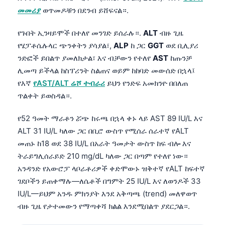
መመሪያ
ወጥመዶቹን በደንብ ይሸፍናል።.
የጉበት ኢንዛይሞች በተለየ መንገድ ይሰራሉ።.
ALT
ብዙ ጊዜ
የሄፓቶሴሉላር ጭንቀትን ያሳያል፣,
ALP
ከ ጋር
GGT
ወደ ቢሊያሪ
ንድፎች ይበልጥ ያመለክታል፣ እና ብቻውን የተለየ
AST
ከጡንቻ
ሊመጣ ይችላል ከስፕሪንት ስልጠና ወይም ከከባድ መውሰድ በኋላ፤
የእኛ
የAST/ALT ሬሾ ተብራሪ
ይህን የንድፍ አመክንዮ በበለጠ
ጥልቀት ይወስዳል።.
የ52 ዓመት ማራቶን ሯጭ ከሩጫ በኋላ ቀኑ ላይ AST 89 IU/L እና
ALT 31 IU/L ካለው ጋር በቢሮ ውስጥ የሚሰራ ሰራተኛ የALT
መጠኑ ከ18 ወደ 38 IU/L በአራት ዓመታት ውስጥ ከፍ ብሎ እና
ትራይግሊሰራይድ 210 mg/dL ካለው ጋር በጣም የተለየ ነው።
አንዳንድ የአውሮፓ ላቦራቶሪዎች ቀድሞውኑ ዝቅተኛ የALT ከፍተኛ
ገደቦችን ይጠቀማሉ—ለሴቶች በግምት 25 IU/L እና ለወንዶች 33
IU/L—ይህም አንዱ ምክንያት እንደ አቅጣጫ (trend) መለዋወጥ
Norsk bokmål
ብዙ ጊዜ የታተመውን የማጣቀሻ ክልል እንደሚበልጥ ያደርጋል።.
Ślōnskŏ gŏdka