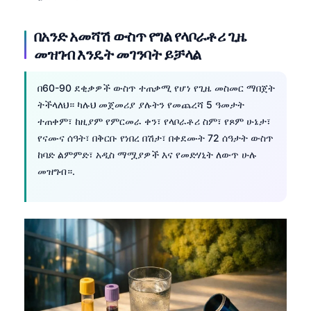
በአንድ አመሻሽ ውስጥ የግል የላቦራቶሪ ጊዜ
መዝገብ እንዴት መገንባት ይቻላል
በ60-90 ደቂቃዎች ውስጥ ተጠቃሚ የሆነ የጊዜ መስመር ማበጀት
ትችላለህ። ካሉህ መጀመሪያ ያሉትን የመጨረሻ 5 ዓመታት
ተጠቀም፣ ከዚያም የምርመራ ቀን፣ የላቦራቶሪ ስም፣ የጾም ሁኔታ፣
የናሙና ሰዓት፣ በቅርቡ የነበረ በሽታ፣ በቀደሙት 72 ሰዓታት ውስጥ
ከባድ ልምምድ፣ አዲስ ማሟያዎች እና የመድሃኒት ለውጥ ሁሉ
መዝግብ።.