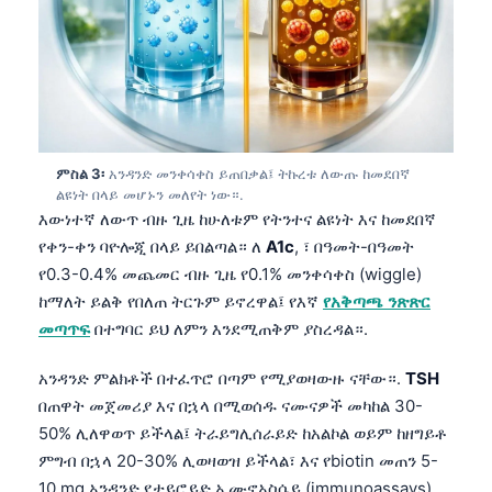
ምስል 3፡
አንዳንድ መንቀሳቀስ ይጠበቃል፤ ትኩረቱ ለውጡ ከመደበኛ
ልዩነት በላይ መሆኑን መለየት ነው።.
እውነተኛ ለውጥ ብዙ ጊዜ ከሁለቱም የትንተና ልዩነት እና ከመደበኛ
የቀን-ቀን ባዮሎጂ በላይ ይበልጣል። ለ
A1c
, ፣ በዓመት-በዓመት
የ0.3-0.4% መጨመር ብዙ ጊዜ የ0.1% መንቀሳቀስ (wiggle)
ከማለት ይልቅ የበለጠ ትርጉም ይኖረዋል፤ የእኛ
የአቅጣጫ ንጽጽር
መጣጥፍ
በተግባር ይህ ለምን እንደሚጠቅም ያስረዳል።.
አንዳንድ ምልክቶች በተፈጥሮ በጣም የሚያወዛውዙ ናቸው።.
TSH
በጠዋት መጀመሪያ እና በኋላ በሚወሰዱ ናሙናዎች መካከል 30-
50% ሊለዋወጥ ይችላል፤ ትራይግሊሰራይድ ከአልኮል ወይም ከዘግይቶ
ምግብ በኋላ 20-30% ሊወዛወዝ ይችላል፣ እና የbiotin መጠን 5-
10 mg አንዳንድ የታይሮይድ ኢሙኖአስሴይ (immunoassays)