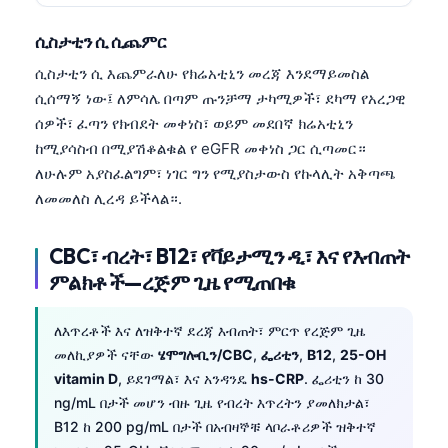
Gàidhlig
Euskara
ሲስታቲን ሲ ሲጨምር
Македонски јазик
ሲስታቲን ሲ እጨምራለሁ የክሬአቲኒን መረጃ እንደማይመስል
ሲሰማኝ ነው፤ ለምሳሌ በጣም ጡንቻማ ታካሚዎች፣ ደካማ የአረጋዊ
Latviešu valoda
ሰዎች፣ ፈጣን የክብደት መቀነስ፣ ወይም መደበኛ ክሬአቲኒን
Galego
ከሚያሳስብ በሚያሽቆልቁል የ eGFR መቀነስ ጋር ሲጣመር።
অসমীয়া
ለሁሉም አያስፈልግም፣ ነገር ግን የሚያስታውስ የኩላሊት አቅጣጫ
ለመመለስ ሊረዳ ይችላል።.
සිංහල
سنڌي
CBC፣ ብረት፣ B12፣ የቫይታሚን ዲ፣ እና የእብጠት
پښتو
ምልክቶች—ረጅም ጊዜ የሚጠበቁ
ለእጥረቶች እና ለዝቅተኛ ደረጃ እብጠት፣ ምርጥ የረጅም ጊዜ
Slovenčina
መለኪያዎች ናቸው
ሄሞግሎቢን/CBC
,
ፌሪቲን
,
B12
,
25-OH
Hrvatski
vitamin D
, ይደገማል፣ እና አንዳንዴ
hs-CRP
. ፌሪቲን ከ 30
Suomi
ng/mL በታች መሆን ብዙ ጊዜ የብረት እጥረትን ያመለክታል፣
B12 ከ 200 pg/mL በታች በአብዛኞቹ ላቦራቶሪዎች ዝቅተኛ
Қазақ тілі