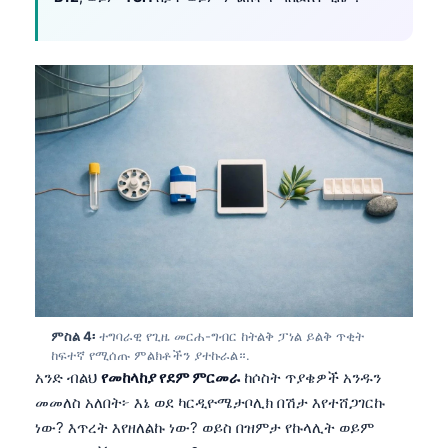
ምስል 4፡
ተግባራዊ የጊዜ መርሐ-ግብር ከትልቅ ፓነል ይልቅ ጥቂት
ከፍተኛ የሚሰጡ ምልክቶችን ያተኩራል።.
አንድ ብልህ
የመከላከያ የደም ምርመራ
ከሶስት ጥያቄዎች አንዱን
መመለስ አለበት፦ እኔ ወደ ካርዲዮሜታቦሊክ በሽታ እየተሸጋገርኩ
ነው? እጥረት እየዘለልኩ ነው? ወይስ በዝምታ የኩላሊት ወይም