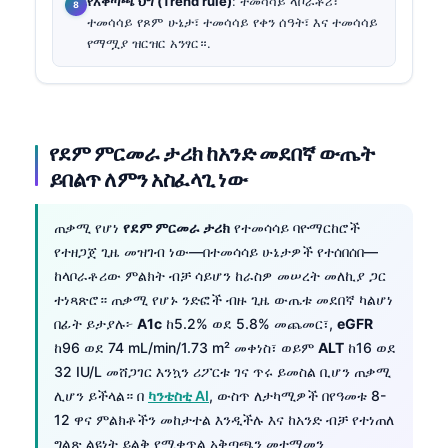
የአቅጣጫ ህግ (Trend rule)
: ተመሳሳይ ላቦራቶሪ፣
ተመሳሳይ የጾም ሁኔታ፣ ተመሳሳይ የቀን ሰዓት፣ እና ተመሳሳይ
የማሟያ ዝርዝር አንፃር።.
የደም ምርመራ ታሪክ ከአንድ መደበኛ ውጤት
ይበልጥ ለምን አስፈላጊ ነው
ጠቃሚ የሆነ
የደም ምርመራ ታሪክ
የተመሳሳይ ባዮማርከሮች
የተዘጋጀ ጊዜ መዝገብ ነው—በተመሳሳይ ሁኔታዎች የተሰበሰበ—
ከላቦራቶሪው ምልክት ብቻ ሳይሆን ከራስዎ መሠረት መለኪያ ጋር
ተነጻጽሮ። ጠቃሚ የሆኑ ንድፎች ብዙ ጊዜ ውጤቱ መደበኛ ካልሆነ
በፊት ይታያሉ፦
A1c
ከ5.2% ወደ 5.8% መጨመር፣,
eGFR
ከ96 ወደ 74 mL/min/1.73 m² መቀነስ፣ ወይም
ALT
ከ16 ወደ
32 IU/L መሸጋገር እንኳን ሪፖርቱ ገና ጥሩ ይመስል ቢሆን ጠቃሚ
ሊሆን ይችላል። በ
ካንቴስቲ AI
, ውስጥ ለታካሚዎች በየዓመቱ 8-
12 ዋና ምልክቶችን መከታተል እንዲችሉ እና ከአንድ ብቻ የተነጠለ
ግልጽ ልዩነት ይልቅ የሚቀጥል አቅጣጫን መተማመን