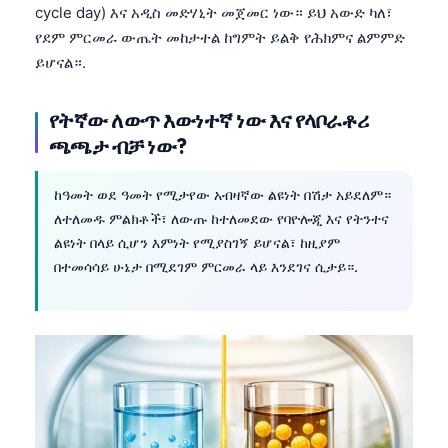
cycle day) እና አዲስ መድሃኒት መጀመር ነው። ይህ አውድ ካለ፣
የደም ምርመራ ውጤት መከታተል ከግምት ይልቅ የሕክምና ልምምድ
ይሆናል።.
የትኛው ለውጥ እውነተኛ ነው እና የላቦራቶሪ
ጫጫታ ብቻ ነው?
ከዓመት ወደ ዓመት የሚታየው አብዛኛው ልዩነት በሽታ አይደለም።
ለተለመዱ ምልክቶች፣ ለውጡ ከተለመደው የባዮሎጂ እና የትንተና
ልዩነት በላይ ሲሆን እምነት የሚያስገኝ ይሆናል፣ ከዚያም
በተመሳሳይ ሁኔታ በሚደገም ምርመራ ላይ እንደገና ሲታይ።.