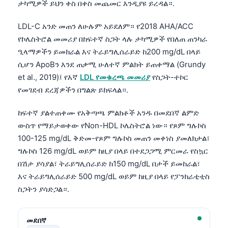
ታካሚዎች ይህን ቀስ በቀስ መጨመር እንዲያዩ ይረዳል።.
LDL-C አንድ መጠን ለሁሉም አይደለም። የ2018 AHA/ACC
የኮሌስትሮል መመሪያ በከፍተኛ ስጋት ላሉ ታካሚዎች የበለጠ ጠንካራ
ዒላማዎችን ይመክራል እና ትራይግሊሰራይድ ከ200 mg/dL በላይ
ሲሆን ApoBን እንደ ጠቃሚ ሁለተኛ ምልክት ይጠቀማል (Grundy
et al., 2019)፤ የእኛ
LDL የመቁረጫ መመሪያ
የስጋት-ተኮር
የመገደብ ደረጃዎችን በግልጽ ይከፍላል።.
ከፍተኛ ያልተጠቀሙ የአቅጣጫ ምልክቶች አንዱ በመደበኛ ልምድ
ውስጥ የማይታወቀው የNon-HDL ኮሌስትሮል ነው። የጾም ግሉኮስ
100-125 mg/dL ቅድመ-የጾም ግሉኮስ መጠን መቀነስ ያመለክታል፣
ግሉኮስ 126 mg/dL ወይም ከዚያ በላይ በተደጋጋሚ ምርመራ የስኳር
በሽታ ያሳያል፣ ትራይግሊሰራይድ ከ150 mg/dL በታች ይመከራል፣
እና ትራይግሊሰራይድ 500 mg/dL ወይም ከዚያ በላይ የፓንክራቲቲስ
ስጋትን ያሳድጋል።.
መደበኛ