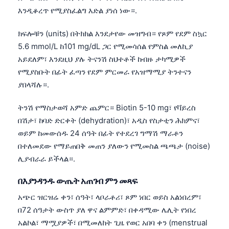
እንዲቆረጥ የሚያስፈልግ እድል ያነሰ ነው።.
ክፍሎቹን (units) በትክክል እንደታየው መዝግብ። የጾም የደም ስኳር
5.6 mmol/L ከ101 mg/dL ጋር የሚመሳሰል የምስል መለኪያ
አይደለም፣ እንደዚህ ያሉ ትናንሽ ስህተቶች ከብዙ ታካሚዎች
የሚያስቡት በፊት ፈጣን የደም ምርመራ የአዝማሚያ ትንተናን
ያበላሻሉ።.
ትንሽ የማስታወሻ አምድ ጨምር። Biotin 5-10 mg፣ የቫይረስ
በሽታ፣ ከባድ ድርቀት (dehydration)፣ አዲስ የስታቲን ሕክምና፣
ወይም ከመውሰዱ 24 ሰዓት በፊት የተደረገ ግማሽ ማራቶን
በተለመደው የማይጠበቅ መጠን ያለውን የሚመስል ጫጫታ (noise)
ሊያብራራ ይችላል።.
በእያንዳንዱ ውጤት አጠገብ ምን መጻፍ
አጭር ዝርዝሬ ቀን፣ ሰዓት፣ ላቦራቶሪ፣ ጾም ነበር ወይስ አልነበረም፣
በ72 ሰዓታት ውስጥ ያለ ዋና ልምምድ፣ በቀዳሚው ሌሊት የነበረ
አልኮል፣ ማሟያዎች፣ በሚመለከት ጊዜ የወር አበባ ቀን (menstrual