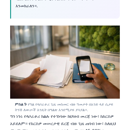
እንመክራለን።.
ምስል 1፡
የግል የላቦራቶሪ ጊዜ መስመር ብዙ ዓመታት በአንድ ላይ ሲታዩ
ትንሽ ለውጦች እንዴት በግልጽ እንደሚታዩ ያሳያል።.
ግን ነገሩ የላቦራቶሪ ክልሉ የተገነባው ከህዝብ መረጃ ነው፣ ከእርስዎ
አይደለም። የእርስዎ መሠረታዊ ደረጃ ብዙ ጊዜ ጠባብ ነው፣ ስለዚህ