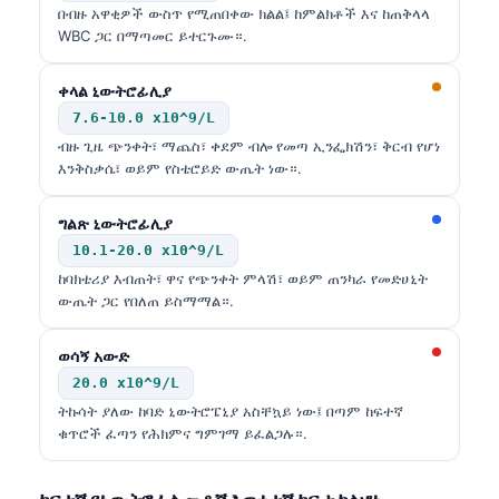
በብዙ አዋቂዎች ውስጥ የሚጠበቀው ክልል፤ ከምልክቶች እና ከጠቅላላ
WBC ጋር በማጣመር ይተርጉሙ።.
ቀላል ኒውትሮፊሊያ
7.6-10.0 x10^9/L
ብዙ ጊዜ ጭንቀት፣ ማጨስ፣ ቀደም ብሎ የመጣ ኢንፌክሽን፣ ቅርብ የሆነ
እንቅስቃሴ፣ ወይም የስቴሮይድ ውጤት ነው።.
ግልጽ ኒውትሮፊሊያ
10.1-20.0 x10^9/L
ከባክቴሪያ እብጠት፣ ዋና የጭንቀት ምላሽ፣ ወይም ጠንካራ የመድሀኒት
ውጤት ጋር የበለጠ ይስማማል።.
ወሳኝ አውድ
20.0 x10^9/L
ትኩሳት ያለው ከባድ ኒውትሮፔኒያ አስቸኳይ ነው፤ በጣም ከፍተኛ
ቁጥሮች ፈጣን የሕክምና ግምገማ ይፈልጋሉ።.