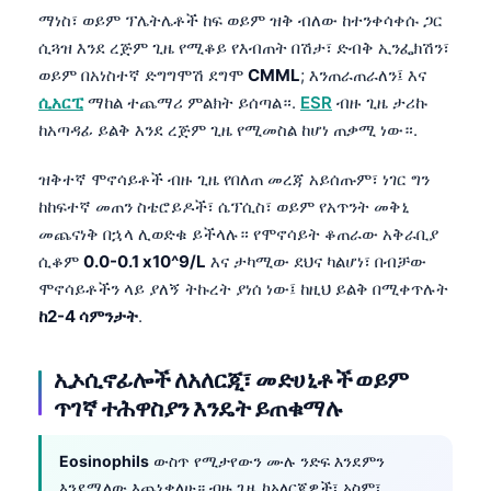
ማነስ፣ ወይም ፕሌትሌቶች ከፍ ወይም ዝቅ ብለው ከተንቀሳቀሱ ጋር
ሲጓዝ እንደ ረጅም ጊዜ የሚቆይ የእብጠት በሽታ፣ ድብቅ ኢንፌክሽን፣
ወይም በአነስተኛ ድግግሞሽ ደግሞ
CMML
; እንጠራጠራለን፤ እና
ሲአርፒ
ማከል ተጨማሪ ምልክት ይሰጣል።.
ESR
ብዙ ጊዜ ታሪኩ
ከአጣዳፊ ይልቅ እንደ ረጅም ጊዜ የሚመስል ከሆነ ጠቃሚ ነው።.
ዝቅተኛ ሞኖሳይቶች ብዙ ጊዜ የበለጠ መረጃ አይሰጡም፣ ነገር ግን
ከከፍተኛ መጠን ስቴሮይዶች፣ ሴፕሲስ፣ ወይም የአጥንት መቅኒ
መጨናነቅ በኋላ ሊወድቁ ይችላሉ። የሞኖሳይት ቆጠራው አቅራቢያ
ሲቆም
0.0-0.1 x10^9/L
እና ታካሚው ደህና ካልሆነ፣ በብቻው
ሞኖሳይቶችን ላይ ያለኝ ትኩረት ያነሰ ነው፤ ከዚህ ይልቅ በሚቀጥሉት
ከ2-4 ሳምንታት
.
ኢኦሲኖፊሎች ለአለርጂ፣ መድሀኒቶች ወይም
ጥገኛ ተሕዋስያን እንዴት ይጠቁማሉ
Eosinophils
ውስጥ የሚታየውን ሙሉ ንድፍ እንደምን
እንደሚለው እጨነቃለሁ። ብዙ ጊዜ ከአለርጂዎች፣ አስም፣