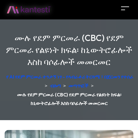
ሙሉ የደም ምርመራ (CBC) የደም
ምርመራ የልዩነት ክፍል፡ ከኒውትሮፊሎች
እስከ ባሶፊሎች መመርመር
የ AI የደም ምርመራ ተንታኝ ነፃ - የላብራቶሪ ትርጓሜ ፣ በጀርመን የተሰራ
>
ብሎግ
>
መጣጥፎች
>
ሙሉ የደም ምርመራ (CBC) የደም ምርመራ የልዩነት ክፍል፡
ከኒውትሮፊሎች እስከ ባሶፊሎች መመርመር