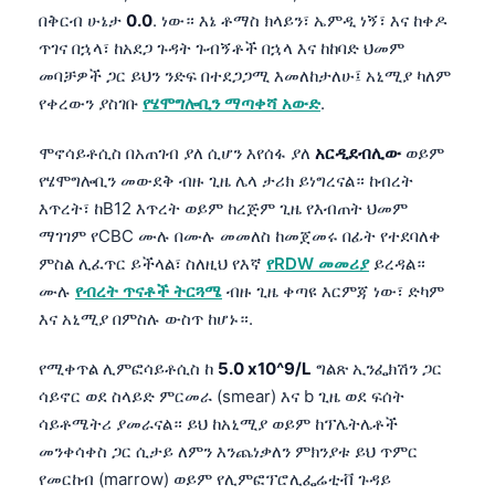
በቅርብ ሁኔታ
0.0
. ነው። እኔ ቶማስ ክላይን፣ ኤምዲ ነኝ፣ እና ከቀዶ
తెలుగు
ጥገና በኋላ፣ ከአደጋ ጉዳት ጉብኝቶች በኋላ እና ከከባድ ህመም
मराठी
መባቻዎች ጋር ይህን ንድፍ በተደጋጋሚ እመለከታለሁ፤ አኒሚያ ካለም
የቀረውን ያስገቡ
የሄሞግሎቢን ማጣቀሻ አውድ
.
اردو
বাংলা
ሞኖሳይቶሲስ በአጠገብ ያለ ሲሆን እየሰፋ ያለ
አርዲደብሊው
ወይም
Shqip
የሄሞግሎቢን መውደቅ ብዙ ጊዜ ሌላ ታሪክ ይነግረናል። ከብረት
እጥረት፣ ከB12 እጥረት ወይም ከረጅም ጊዜ የእብጠት ህመም
Magyar
ማገገም የCBC ሙሉ በሙሉ መመለስ ከመጀመሩ በፊት የተደባለቀ
Slovenščina
ምስል ሊፈጥር ይችላል፣ ስለዚህ የእኛ
የRDW መመሪያ
ይረዳል።
한국어
ሙሉ
የብረት ጥናቶች ትርጓሜ
ብዙ ጊዜ ቀጣዩ እርምጃ ነው፣ ድካም
እና አኒሚያ በምስሉ ውስጥ ከሆኑ።.
Polski
Lietuvių kalba
የሚቀጥል ሊምፎሳይቶሲስ ከ
5.0 x10^9/L
ግልጽ ኢንፌክሽን ጋር
ሳይኖር ወደ ስላይድ ምርመራ (smear) እና b ጊዜ ወደ ፍሰት
Русский
ሳይቶሜትሪ ያመራናል። ይህ ከአኒሚያ ወይም ከፕሌትሌቶች
ქართული
መንቀሳቀስ ጋር ሲታይ ለምን እንጨነቃለን ምክንያቱ ይህ ጥምር
Čeština
የመርከብ (marrow) ወይም የሊምፎፕሮሊፌሬቲቭ ጉዳይ