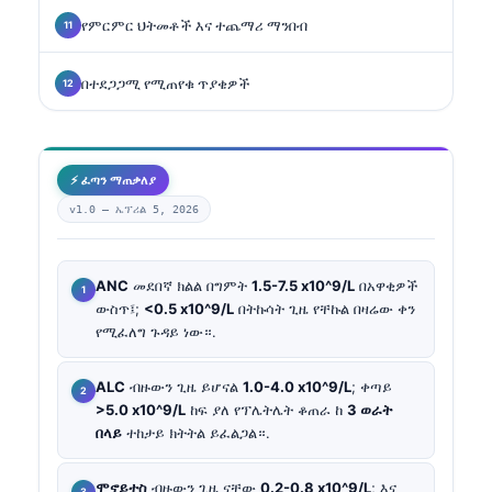
የምርምር ህትመቶች እና ተጨማሪ ማንበብ
በተደጋጋሚ የሚጠየቁ ጥያቄዎች
⚡ ፈጣን ማጠቃለያ
v1.0 —
ኤፕሪል 5, 2026
ANC
መደበኛ ክልል በግምት
1.5-7.5 x10^9/L
በአዋቂዎች
ውስጥ፤;
<0.5 x10^9/L
በትኩሳት ጊዜ የቸኩል በዛሬው ቀን
የሚፈለግ ጉዳይ ነው።.
ALC
ብዙውን ጊዜ ይሆናል
1.0-4.0 x10^9/L
; ቀጣይ
>5.0 x10^9/L
ከፍ ያለ የፕሌትሌት ቆጠራ ከ
3 ወራት
በላይ
ተከታይ ክትትል ይፈልጋል።.
ሞኖይተስ
ብዙውን ጊዜ ናቸው
0.2-0.8 x10^9/L
; እና