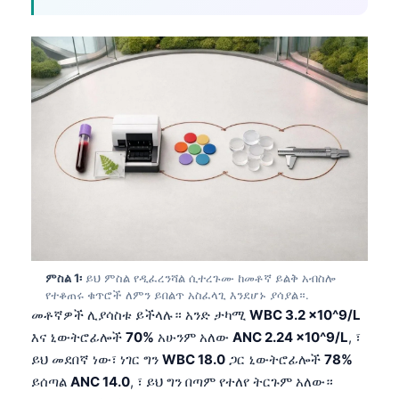
ምስል 1፡
ይህ ምስል የዲፈረንሻል ሲተረጉሙ ከመቶኛ ይልቅ አብስሎ
የተቆጠሩ ቁጥሮች ለምን ይበልጥ አስፈላጊ እንደሆኑ ያሳያል።.
መቶኛዎች ሊያሳስቱ ይችላሉ። አንድ ታካሚ
WBC 3.2 x10^9/L
እና ኒውትሮፊሎች
70%
አሁንም አለው
ANC 2.24 x10^9/L
, ፣
ይህ መደበኛ ነው፣ ነገር ግን
WBC 18.0
ጋር ኒውትሮፊሎች
78%
ይሰጣል
ANC 14.0
, ፣ ይህ ግን በጣም የተለየ ትርጉም አለው።