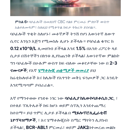
Frysk
Esperanto
ምስል 6፡
ባሶፊሎች በመደበኛ CBC የልዩ ምርመራ ምድቦች ውስጥ
Беларуская мова
አልተለመዱም፣ ስለዚህ የሚቀጥል ከፍታ ትኩረት ይስባል።.
ባሶፊሎች ጥቂት ስለሆኑ፣ መቶኛዎች ትንሽ የሆነ እውነተኛ ለውጥ
Татар теле
ሲኖር እንኳን እጅግ የሚመስሉ ሊሆኑ ይችላሉ። የባሶፊል ቁጥር ከ
Кыргызча
0.12 x10^9/L
ሊመዘገብ ይችላል እንደ
1.5%
በአንድ ሪፖርት ላይ
ئۇيغۇرچە
ሲታይ በሽተኞችን በከንቱ ሊያስጨንቅ ይችላል፤ እውነተኛው ምልክት
ግን ባሶፊሎች በሁሉም ውስጥ ከፍ ብለው መቆየታቸው ነው በ
2-3
Cebuano
ናሙናዎች
; የእኛ
ሄማቶሎጂ ጠቋሚዎች መመሪያ
ይህ
Basa Jawa
ከሬቲኩሎይቶች እና ከሌሎች የአጥንት መቅኒ ፍንጮዎች ጋር እንዴት
ພາສາລາວ
እንደሚጣጣም ያብራራል።.
Монгол
እኛ የማንተወው የንድፉ ነገር ነው
ባሶፊሊያ ከሌውኮሳይቶሲስ ጋር
, ፣
Afrikaans
በተለይ ፕሌትሌቶች ከፍ ከሆኑ ወይም ስፕሊን እንደተጨማረ
العربية المغربية
ከተሰማ። ይህ ጥምር ሊታይ ይችላል በ
ሚዬሎፕሮሊፌራቲቭ
ኒዮፕላዝማዎች
, ፣ እና ሄማቶሎጂስት ስሚር ማየትን ሊያስብ
Occitan
ይችላል፣,
BCR-ABL1
ምርመራ፣ ወይም
JAK2
በተመረጠ መልኩ