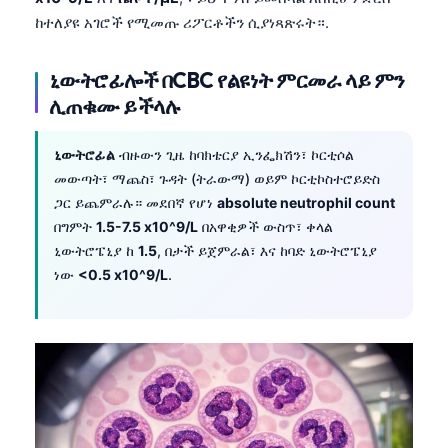
ከተለያዩ አገሮች የሚመጡ ሪፖርቶችን ሲያነጻጽሩት።.
ኒውትሮፊሎች በCBC የልዩነት ምርመራ ላይ ምን
ሊጠቁሙ ይችላሉ
ኒውትሮፊል
ብዙውን ጊዜ ከባክቴርያ ኢንፌክሽን፣ ኮርቲሶል
መውጣት፣ ማጨስ፣ ጉዳት (ትራውማ) ወይም ኮርቲኮስተሮይድስ
ጋር ይጨምራሉ። መደበኛ የሆነ
absolute neutrophil count
በግምት
1.5-7.5 x10^9/L
በአዋቂዎች ውስጥ፣ ቀላል
ኒውትሮፔኒያ ከ
1.5
, በታች ይጀምራል፣ እና ከባድ ኒውትሮፔኒያ
ነው
<0.5 x10^9/L
.