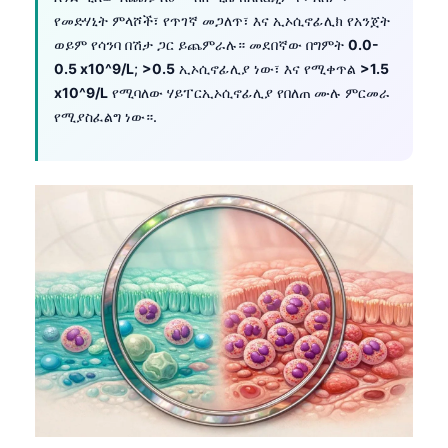
የመድሃኒት ምላሾች፣ የጥገኛ መጋለጥ፣ እና ኢኦሲኖፊሊክ የአንጀት
ወይም የሳንባ በሽታ ጋር ይጨምራሉ። መደበኛው በግምት
0.0-
0.5 x10^9/L
;
>0.5
ኢኦሲኖፊሊያ ነው፣ እና የሚቀጥል
>1.5
x10^9/L
የሚባለው ሃይፐርኢኦሲኖፊሊያ የበለጠ ሙሉ ምርመራ
የሚያስፈልግ ነው።.