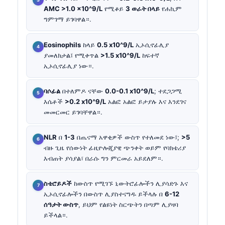
AMC >1.0 x10^9/L
የሚቆይ
3 ወራት በላይ
የሐኪም
ግምገማ ይገባዋል።.
Eosinophils
ከላይ
0.5 x10^9/L
ኢኦሲኖፊሊያ
ያመለክታል፤ የሚቀጥል
>1.5 x10^9/L
ከፍተኛ
ኢኦሲኖፊሊያ ነው።.
ባሶፊል
በተለምዶ ናቸው
0.0-0.1 x10^9/L
; ተደጋጋሚ
እሴቶች
>0.2 x10^9/L
አልፎ አልፎ ይታያሉ እና እንደገና
መመርመር ይገባቸዋል።.
NLR
በ
1-3
በጤናማ አዋቂዎች ውስጥ የተለመደ ነው፤;
>5
ብዙ ጊዜ የሰውነት ፊዚዮሎጂያዊ ጭንቀት ወይም የባክቴሪያ
እብጠት ያሳያል፣ በራሱ ግን ምርመራ አይደለም።.
ስቴሮይዶች
ከውስጥ የሚገኙ ኒውትሮፊሎችን ሊያሳድጉ እና
ኢኦሲኖፊሎችን በውስጥ ሊያስተናግዱ ይችላሉ በ
6-12
ሰዓታት ውስጥ
, ይህም የልዩነት ስርጭትን በጣም ሊያዛባ
ይችላል።.