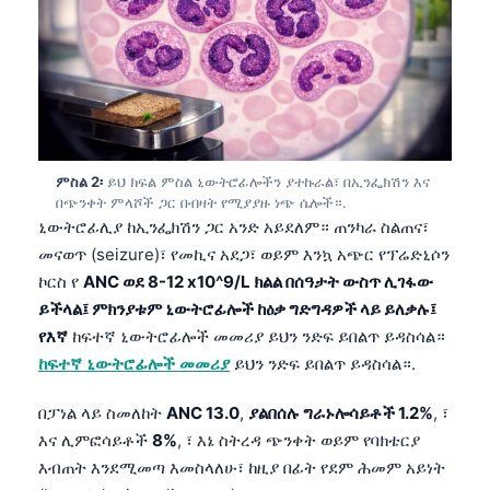
ምስል 2፡
ይህ ክፍል ምስል ኒውትሮፊሎችን ያተኩራል፣ በኢንፌክሽን እና
በጭንቀት ምላሾች ጋር በብዛት የሚያያዙ ነጭ ሴሎች።.
ኒውትሮፊሊያ ከኢንፌክሽን ጋር አንድ አይደለም። ጠንካራ ስልጠና፣
መናወጥ (seizure)፣ የመኪና አደጋ፣ ወይም እንኳ አጭር የፕሬድኒሶን
ኮርስ የ
ANC ወደ 8-12 x10^9/L ክልል በሰዓታት ውስጥ ሊገፋው
ይችላል፤ ምክንያቱም ኒውትሮፊሎች ከዕቃ ግድግዳዎች ላይ ይለቃሉ፤
የእኛ
ከፍተኛ ኒውትሮፊሎች መመሪያ ይህን ንድፍ ይበልጥ ይዳስሳል።
ከፍተኛ ኒውትሮፊሎች መመሪያ
ይህን ንድፍ ይበልጥ ይዳስሳል።.
በፓነል ላይ ስመለከት
ANC 13.0
,
ያልበሰሉ ግራኑሎሳይቶች 1.2%
, ፣
እና ሊምፎሳይቶች
8%
, ፣ እኔ ስትረዳ ጭንቀት ወይም የባክቴርያ
እብጠት እንደሚመጣ እመስላለሁ፣ ከዚያ በፊት የደም ሕመም አይነት