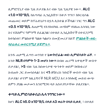
ሊምፎፔኒያ ብዙ ጊዜ ይታያል እና ብዙ ጊዜ ጊዜያዊ ነው።.
ALC
<1.0 x10^9/L
ከአጣዳፊ ኢንፌክሽን፣ ከቀዶ ጥገና፣ ከኮርቲሶል
መጨመር ወይም ከፕሬድኒሶን በኋላ ሊከተል ይችላል፣ ነገር ግን
ALC
<0.5 x10^9/L
ለጠቃሚ የእንክብካቤ መዳከም የበለጠ አሳሳቢ ነው
እና የሕክምና ግምገማ ይፈልጋል፣ በተለይ ኢንፌክሽኖች በተደጋጋሚ
ከተከሰቱ፤ ምልክቶቹ ግልጽ ካልሆኑ በመጀመሪያ ከእኛ
ምልክቶች-ወደ-
ላቦራቶሪ መተርጎሚያ ይጀምሩ።
.
አንዱ ጠቃሚ ፈጣን መንገድ የ
ኒውትሮፊል-ወደ-ሊምፎሳይት ሬሾ
. ።
አንድ
NLR በግምት 1-3 መሆኑ ነው።
በብዙ ጤናማ አዋቂዎች ውስጥ
ይታያል፣,
>5
ብዙ ጊዜ ከሰውነታዊ ጭንቀት ወይም ከባክቴሪያ
እብጠት ጋር ይመሳሰላል፣ እና
<1
በቫይረስ ንድፎች ውስጥ ብዙ ጊዜ
ይታያል፣ ሆኖም ክሊኒሻኖች NLR ከICU እና ኦንኮሎጂ መደብ ውጭ
ለምን ያህል መታመን እንደሚገባ ላይ አስተያየታቸው ይለያያል።.
ቀጣይ ሊምፎሳይቶሲስ ሌላ ንግግር ነው።
ከሆነ
ALC ከ5.0 x10^9/L በላይ ለ3 ወራት በላይ ቢቆይ
, ፣ በተለይ