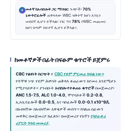
መቶኛ ከአብስሎት ጋር ማነፃፀር
ጉዳዮች፡
70%
ኒውትሮፊሎች
ጠቅላላው WBC ዝቅተኛ ከሆነ እንኳን
መደበኛ ሊሆን ይችላል፣ ነገር ግን
78%
የWBC መጨመር
ከሆነ በጣም ከፍተኛ ሊሆን ይችላል።.
ከመቶኛዎች በፊት በፍፁም ቁጥሮች ይጀምሩ
CBC የልዩነት ስርጭት
የ
CBC የደም ምርመራ ክፍል ነው።
የትኞቹ ነጭ የደም ሕዋሳት ጠቅላላ ቆጠራውን እየመሩ እንደሚሆኑ
የሚያሳይዎት። ያንብቡት
አብስሎ የተቆጠሩ ቁጥሮች
በመጀመሪያ፦
ANC 1.5-7.5
,
ALC 1.0-4.0
, ሞኖሳይቶች
0.2-0.8
,
ኢኦሲኖፊሎች
0.0-0.5
, እና ባሶፊሎች
0.0-0.1 x10^9/L
በአብዛኛው በአብዛኛው አዋቂዎች ውስጥ። የበለጠ ሰፊውን
መዋቅር በመጀመሪያ ከፈለጉ፣ በመጀመሪያ የእኛን
የላቦራቶሪ
ሪፖርት ንባብ መመሪያ
.