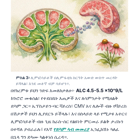
ምስል 3፡
ሊምፎሳይቶች በሊምፋቲክ ስርዓት አውድ ውስጥ መረዳት
ይሻላል፣ እንደ መቶኛ ብቻ ሳይሆን።.
በየክረምቱ ይህን ንድፍ እመለከታለሁ፦
ALC 4.5-5.5 x10^9/L
ከጉሮሮ መቁሰል፣ የተደበደቡ እጢዎች እና ለሳምንታት የሚዘልቅ
ድካም ጋር። ኤፕስታይን-ባር ቫይረስ፣ CMV እና ሌሎች ብዙ የቫይረስ
በሽታዎች ይህን ሊያደርጉ ይችላሉ፣ እና በስላይድ ላይ የሚታዩ አተርና
ሊምፎሳይቶች ብዙ ጊዜ ከራስ-ሰር የልዩነት ምርመራ ይልቅ ታሪኩን
በተሻለ ያብራራሉ፤ የእኛ
የድካም ላብ መመሪያ
ኢንፌክሽኑ ካለፈ
በኋላ ግን ድካሙ ካልቀነሰ ሲረዳ።.