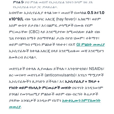
ምስል 5፡
ይህ ምስል መደበኛ የኢኦሲኖፊል ንድፍን ከጣም ከፍ ያለ
የኢኦሲኖፊል ሁኔታ ጋር ያነጻጽራል።.
አብዛኛው ኢኦሲኖፊሊያ ቀላል ነው። መጠኖች በመካከል
0.5 እና 1.0
x10^9/L
ብዙ ጊዜ በሳር አለርጂ (hay fever)፣ ኤክዜማ፣ ወይም
አስም ውስጥ ይታያሉ፣ እና በልምዴ ታካሚዎች በሙሉ የደም
ምርመራቸው (CBC) ላይ እንደሚታየው ከሚመስለው ይልቅ ብዙ
ጊዜ የተባበሰ ስሜት ይሰማቸዋል፤ ታሪኩ የሆድ ህመም፣ ተቅማጥ፣
ወይም በምግብ የሚነሳ ምልክቶች ካካተተ፣ የእኛ
GI ምልክት መመሪያ
ኢኦሲኖፊሎች ከቀላል አለርጂ በላይ እንደሚጠቁሙ መቼ እንደሚሆን
ለመቅረብ ይረዳል።.
መድሃኒቶች በቀላሉ ሊያመልጡ ይችላሉ። አንቲባዮቲክስ፣ NSAIDs፣
ፀረ-መናወጥ መድሃኒቶች (anticonvulsants)፣ እንኳን ማሟያዎች
ኢኦሲኖፊሎችን ሊያሳድጉ ይችላሉ፣ እና
ኢኦሲኖፊሊያ + ሽፍታ +
የጉበት ወይም የኩላሊት ምርመራዎች መዛባት
በፍጥነት እንዲገመገም
ይገባል፤ የመገጣጠሚያ ምልክቶች ወይም ብዙ-ስርዓት ቅሬታዎች
ያላቸው አንባቢዎች እንዲሁም የእኛን
አውቶኢሙን ኮምፕለመንት
መመሪያ
.