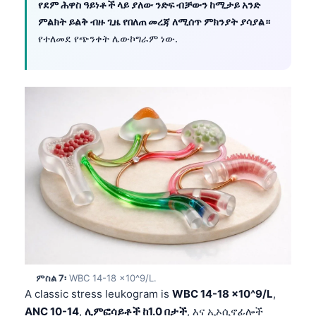
የደም ሕዋስ ዓይነቶች ላይ ያለው ንድፍ ብቻውን ከሚታይ አንድ
Català
ምልክት ይልቅ ብዙ ጊዜ የበለጠ መረጃ ለሚሰጥ ምክንያት ያሳያል።
O‘zbekcha
የተለመደ የጭንቀት ሌውኮግራም ነው.
Українська
Kiswahili
ភាសាខ្មែរ
ဗမာစာ
ไทย
Tagalog
Tiếng Việt
Bahasa Melayu
മലയാളം
ಕನ್ನಡ
ምስል 7፡
WBC 14-18 x10^9/L.
ગુજરાતી
A classic stress leukogram is
WBC 14-18 x10^9/L
,
ANC 10-14
,
ሊምፎሳይቶች ከ1.0 በታች
, እና ኢኦሲኖፊሎች
தமிழ்