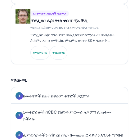
አስተዋጽዖ አበርካች ባለሙያ
ፕሮፌሰር ዶ/ር ሃንስ ዌበር፣ ፒኤችዲ
የላቦራቶሪ ሕክምና እና ክሊኒካል ባዮኬሚስትሪ ፕሮፌሰር
ፕሮፌሰር ዶ/ር ሃንስ ዌበር በክሊኒካዊ ባዮኬሚስትሪ፣ በላቦራቶሪ
ሕክምና እና በባዮማርከር ምርምር ውስጥ 30+ ዓመታት
የባለሙያነት ልምድ ያለው ነው። ቀድሞ የጀርመን ክሊኒካዊ
ኬሚስትሪ ማህበር (German Society for Clinical
የምርምር በር
ጉግል ስኮላር
Chemistry) ፕሬዝዳንት ነበር፤ በምርመራ ፓነል ትንተና፣
በባዮማርከር መመዘኛ መደበኛነት (standardization) እና በAI
የተደገፈ የላቦራቶሪ ሕክምና ላይ ይሰራል።.
ማውጫ
ከመቶኛዎች በፊት በፍፁም ቁጥሮች ይጀምሩ
ኒውትሮፊሎች በCBC የልዩነት ምርመራ ላይ ምን ሊጠቁሙ
ይችላሉ
ሊምፎሳይቶችን ከቫይረስ በላይ በመጠራጠር ሳይሆን እንዴት ማንበብ