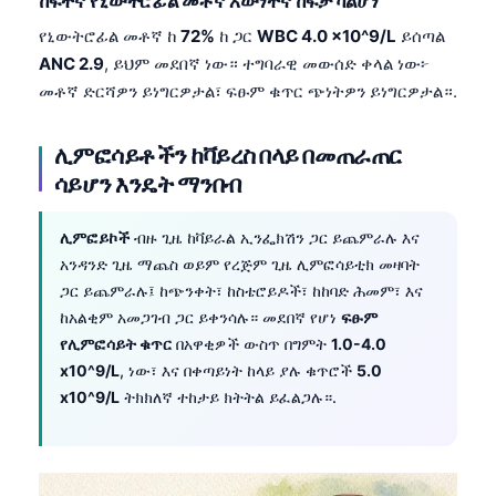
ከፍተኛ የኒውትሮፊል መቶኛ እውነተኛ ከፍታ ካልሆነ
የኒውትሮፊል መቶኛ ከ
72%
ከ ጋር
WBC 4.0 x10^9/L
ይሰጣል
ANC 2.9
, ይህም መደበኛ ነው። ተግባራዊ መውሰድ ቀላል ነው፦
መቶኛ ድርሻዎን ይነግርዎታል፣ ፍፁም ቁጥር ጭነትዎን ይነግርዎታል።.
ሊምፎሳይቶችን ከቫይረስ በላይ በመጠራጠር
ሳይሆን እንዴት ማንበብ
ሊምፎይኮች
ብዙ ጊዜ ከቫይራል ኢንፌክሽን ጋር ይጨምራሉ እና
አንዳንድ ጊዜ ማጨስ ወይም የረጅም ጊዜ ሊምፎሳይቲክ መዛባት
ጋር ይጨምራሉ፤ ከጭንቀት፣ ከስቴሮይዶች፣ ከከባድ ሕመም፣ እና
ከአልቂም አመጋገብ ጋር ይቀንሳሉ። መደበኛ የሆነ
ፍፁም
የሊምፎሳይት ቁጥር
በአዋቂዎች ውስጥ በግምት
1.0-4.0
x10^9/L
, ነው፣ እና በቀጣይነት ከላይ ያሉ ቁጥሮች
5.0
x10^9/L
ትክክለኛ ተከታይ ክትትል ይፈልጋሉ።.