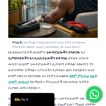
简体中文
Română
Türkçe
Ελληνικά
Português
ምስል 8፡
ይህ ምስል ያሳያል በእውነተኛ ሁኔታ የሚታዩ የተለመዱ
Español
ምክንያቶች የልዩነት መጠኑን ያስተካክላሉ ያለ አዲስ በሽታ።.
ኮርቲኮስተሮይዶች በተለምዶ
ኒውትሮፊሎችን ያሳድጋሉ
እና
Italiano
ሊምፎሳይቶችን እና ኢኦሲኖፊሎችን ይቀንሳሉ
በጥቂት ሰዓታት
עִבְרִית
ውስጥ፤ ሊቲየም ኒውትሮፊሎችን ሊያሳድግ ይችላል፣ ክሎዛፒን ግን
Français
ሊቀንሳቸው ይችላል። ሪፖርቶችን እያነጻጸሩ ከሆነ የዝግጅቱን ሁኔታ
በጣም በቅርብ ያስተካክሉ እና የእኛን ይመልከቱ
ከደም ምርመራ በፊት
العربية
መጾም መመሪያ
የኬሚስትሪ ምርመራዎች በተመሳሳይ ጉብኝት
Deutsch
ሲታዘዙ መቼ እንደነበር።.
English
እርግዝና የማጣቀሻ ክፈፉን ይቀይራል። ኒውትሮፊሎች ብዙ ጊዜ
አማርኛ
በሶስተኛው ሩብ ወር እና በወሊድ ጊዜ ይጨምራሉ፤ ማጨስ ያላቸው