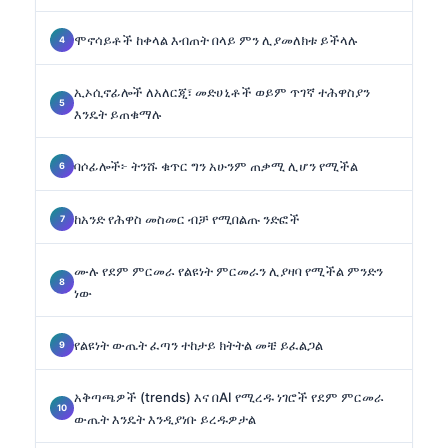
ሞኖሳይቶች ከቀላል እብጠት በላይ ምን ሊያመለክቱ ይችላሉ
ኢኦሲኖፊሎች ለአለርጂ፣ መድሀኒቶች ወይም ጥገኛ ተሕዋስያን
እንዴት ይጠቁማሉ
ባሶፊሎች፦ ትንሹ ቁጥር ግን አሁንም ጠቃሚ ሊሆን የሚችል
ከአንድ የሕዋስ መስመር ብቻ የሚበልጡ ንድፎች
ሙሉ የደም ምርመራ የልዩነት ምርመራን ሊያዛባ የሚችል ምንድን
ነው
የልዩነት ውጤት ፈጣን ተከታይ ክትትል መቼ ይፈልጋል
አቅጣጫዎች (trends) እና በAI የሚረዱ ነገሮች የደም ምርመራ
ውጤት እንዴት እንዲያነቡ ይረዱዎታል