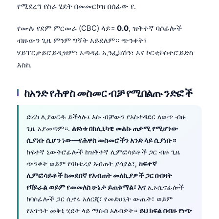
Gàidhlig
የሚደረግ የስራ ሂደት በመመርኮዝ በሰፊው የ.
Euskara
የሙሉ የደም ምርመራ (CBC) ላይ።
0.0
, ዝቅተኛ ባሶፊሎች
Македонски јазик
ብዙውን ጊዜ ምንም ግኝት አይደለም። ጭንቀት፣
Latviešu valoda
ሃይፐርታይሮይዲዝም፣ አጣዳፊ ኢንፌክሽን፣ እና ኮርቲኮስተሮይድስ
እስከ.
Galego
অসমীয়া
ከአንድ የሕዋስ መስመር ብቻ የሚበልጡ ንድፎች
සිංහල
سنڌي
ድረስ ሊያወርዱ ይችላሉ፤ እሱ ብቻውን የአስተዳደር ለውጥ ብዙ
ጊዜ አያመጣም።.
ልዩነቱ በክሊኒካዊ መልኩ ጠቃሚ የሚሆነው
پښتو
ሲያነቡ ሲሆን ነው—የሕዋስ መስመሮችን አንድ ላይ ሲያነቡ።
ከፍተኛ ኒውትሮፊሎች ከዝቅተኛ ሊምፎሳይቶች ጋር ብዙ ጊዜ
Slovenčina
ጭንቀት ወይም የባክቴሪያ እብጠት ያሳያል፣,
ከፍተኛ
ሊምፎሳይቶች ከመደበኛ የእብጠት መለኪያዎች ጋር በብዛት
Hrvatski
የቫይራል ወይም የመመለስ ሁኔታ ይጠቁማል፣ እና
ኢኦሲኖፊሎች
Suomi
ከባሶፊሎች ጋር ሲኖሩ አለርጂ፣ የመድሀኒት ውጤት፣ ወይም
Қазақ тілі
የአጥንት መቅኒ ሂደት ላይ ማሰብ አለብዎት።
ይህ ክፍል በብዙ የነጭ