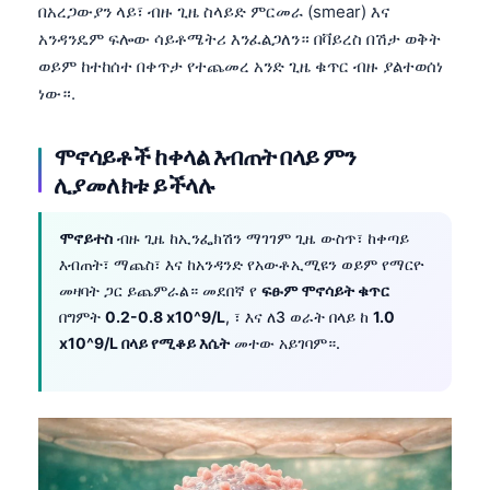
በአረጋውያን ላይ፣ ብዙ ጊዜ ስላይድ ምርመራ (smear) እና
አንዳንዴም ፍሎው ሳይቶሜትሪ እንፈልጋለን። በቫይረስ በሽታ ወቅት
ወይም ከተከሰተ በቀጥታ የተጨመረ አንድ ጊዜ ቁጥር ብዙ ያልተወሰነ
ነው።.
ሞኖሳይቶች ከቀላል እብጠት በላይ ምን
ሊያመለክቱ ይችላሉ
ሞኖይተስ
ብዙ ጊዜ ከኢንፌክሽን ማገገም ጊዜ ውስጥ፣ ከቀጣይ
እብጠት፣ ማጨስ፣ እና ከአንዳንድ የአውቶኢሚዩን ወይም የማርዮ
መዛባት ጋር ይጨምራል። መደበኛ የ
ፍፁም ሞኖሳይት ቁጥር
በግምት
0.2-0.8 x10^9/L
, ፣ እና ለ3 ወራት በላይ ከ
1.0
x10^9/L በላይ የሚቆይ እሴት
መተው አይገባም።.