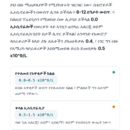
ይህ ብዙ ማጠቃለያዎች የሚያስቀሩት ዝርዝር ነው፦ ስቴሮይዶች
ኢኦሲኖፊሎችን በውስጥ ሊገቱ ይችላሉ።
6-12 ሰዓታት ውስጥ
. ።
ስለዚህ ፕሬድኒሶን የሚወስድ ሰው ሊያሳይ ይችላል
0.0
ኢኦሲኖፊሎች
በወረቀት ላይ እንኳን ጠንካራ አለርጂ ወይም
ኢኦሲኖፊሊክ ሂደት በታች ሊኖር ይችላል፤ አንዳንድ የአውሮፓ
ላቦራቶሪዎች ከላይ ያሉ እሴቶችን ያስጠነቅቃሉ
0.4
, ፣ ነገር ግን ብዙ
የአሜሪካ ላቦራቶሪዎች እስከሚጠብቁ ድረስ ይጠብቃሉ
0.5
x10^9/L
.
የተለመደ የአዋቂዎች ክልል
0.0-0.5 x10^9/L
በብዙ አዋቂዎች ውስጥ የተለመደው ክልል ፤ ምልክቶች ግን አሁንም
ጠቃሚ ናቸው።.
ቀላል ኢኦሲኖፊሊያ
0.5-1.5 x10^9/L
ብዙ ጊዜ አለርጂ፣ አስም፣ ኤክዜማ፣ ወይም የመድሀኒት ውጤት ነው።.