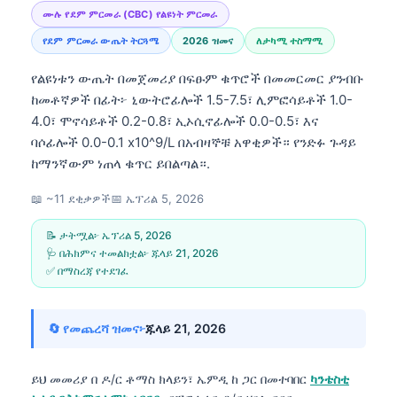
ሙሉ የደም ምርመራ (CBC) የልዩነት ምርመራ
የደም ምርመራ ውጤት ትርጓሜ
2026 ዝመና
ለታካሚ ተስማሚ
የልዩነቱን ውጤት በመጀመሪያ በፍፁም ቁጥሮች በመመርመር ያንብቡ
ከመቶኛዎች በፊት፦ ኒውትሮፊሎች 1.5-7.5፣ ሊምፎሳይቶች 1.0-
4.0፣ ሞኖሳይቶች 0.2-0.8፣ ኢኦሲኖፊሎች 0.0-0.5፣ እና
ባሶፊሎች 0.0-0.1 x10^9/L በአብዛኞቹ አዋቂዎች። የንድፉ ጉዳይ
ከማንኛውም ነጠላ ቁጥር ይበልጣል።.
📖 ~11 ደቂቃዎች
📅
ኤፕሪል 5, 2026
📝 ታትሟል፦
ኤፕሪል 5, 2026
🩺 በሕክምና ተመልክቷል፦
ጁላይ 21, 2026
✅ በማስረጃ የተደገፈ
🔄 የመጨረሻ ዝመና፦
ጁላይ 21, 2026
ይህ መመሪያ በ
ዶ/ር ቶማስ ክላይን፣ ኤምዲ
ከ ጋር በመተባበር
ካንቴስቲ