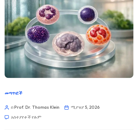
መጣጥፎች
በ Prof. Dr. Thomas Klein
ሚያዝያ 5, 2026
አስተያየቶች የሉም