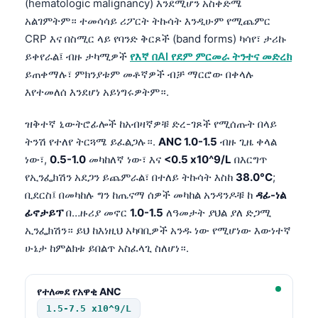
(hematologic malignancy) እንደሚሆን አስቀድሜ
አልገምትም። ተመሳሳይ ሪፖርት ትኩሳት እንዲሁም የሚጨምር
CRP እና በስሚር ላይ የባንድ ቅርጾች (band forms) ካሳየ፣ ታሪኩ
ይቀየራል፤ ብዙ ታካሚዎች
የእኛ በAI የደም ምርመራ ትንተና መድረክ
ይጠቀማሉ፣ ምክንያቱም መቶኛዎች ብቻ ማርሮው በቀላሉ
እየተመለሰ እንደሆነ አይነግሩዎትም።.
ዝቅተኛ ኒውትሮፊሎች ከአብዛኛዎቹ ድረ-ገጾች የሚሰጡት በላይ
ትንሽ የተለየ ትርጓሜ ይፈልጋሉ።.
ANC 1.0-1.5
ብዙ ጊዜ ቀላል
ነው፣,
0.5-1.0
መካከለኛ ነው፣ እና
<0.5 x10^9/L
በእርግጥ
የኢንፌክሽን አደጋን ይጨምራል፣ በተለይ ትኩሳት እስከ
38.0°C
;
ቢደርስ፤ በመካከሉ ግን ከጤናማ ሰዎች መካከል አንዳንዶቹ ከ
ዳፊ-ነል
ፊኖታይፕ
በ…ዙሪያ መኖር
1.0-1.5
ለዓመታት ያህል ያለ ድጋሚ
ኢንፌክሽን። ይህ ከእነዚህ አካባቢዎች አንዱ ነው የሚሆነው እውነተኛ
ሁኔታ ከምልክቱ ይበልጥ አስፈላጊ ስለሆነ።.
የተለመደ የአዋቂ ANC
1.5-7.5 x10^9/L