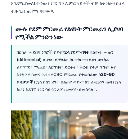
እንደሚያመለክት ነው፤ ነገር ግን ሊምፎሳይቶች ብቻ ከቀዝቃዛ በኋላ
日本語
ብዙ ጊዜ ጤናማ ናቸው።.
Eesti
Azərbaycan dili
ሙሉ የደም ምርመራ የልዩነት ምርመራን ሊያዛባ
Bosanski
የሚችል ምንድን ነው
Svenska
በርካታ መደበኛ ነገሮች የ
የተሟላ የደም ብዛት
የልዩነት መጠን
Српски језик
(differential) ሊያዛባ ይችላል፦ ኮርቲኮስተሮይድ፣ ጠንካራ
Íslenska
ልምምድ፣ ማጨስ፣ እርግዝና፣ ድርቀት፣ ቅርብ የቀዶ ጥገና፣ እና
እንኳን የናሙና ጊዜ። የCBC ምርመራ የተወሰደው
ከ30-90
Հայերեն
ደቂቃዎች
በኋላ ከስፕሪንት ስልጠና ወይም ከፕሬዲኒሶን ጡባ በኋላ
Bahasa Indonesia
ከሆነ አደገኛ ነገር ሳይኖር እንኳ መዛባት ይመስላል።.
हिन्दी
Nederlands
Dansk
Български
فارسی