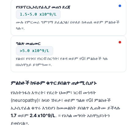
የሃይፐርኢኦሲኖፊሊያ መጠን ደረጃ
1.5-5.0 x10^9/L
ሙሉ የምርመራ ግምገማ ይፈልጋል፣ በተለይ ከቀጠለ ወይም ምልክቶች
ካሉ።.
ግልጽ መጨመር
>5.0 x10^9/L
የልብ፣ የሳንባ፣ የነርቭ ስርዓት፣ የቆዳ ወይም የGI ምልክቶች ካሉ
በአስቸኳይ ይገምግሙ።.
ምልክቶች ከፍፁም ቁጥር ይበልጥ ጠቃሚ ሲሆኑ
የእስትንፋስ እጥረት፣ የደረት ህመም፣ ነርቭ መጎዳት
(neuropathy)፣ ከባድ ሽፍታ፣ ወይም ግልጽ የGI ምልክቶች
ኢኦሲኖፊል ቁጥሩ እንደሆነ ከመመልከት ይበልጥ ሊጠቅሙ ይችላሉ
1.7
ወይም
2.4 x10^9/L
. ። የአካል መግባት አስቸኳይነትን
ይወስናል።.