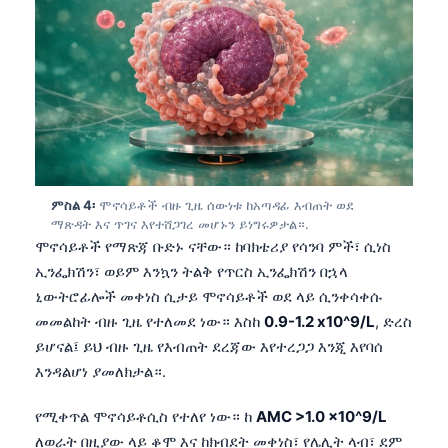
ምስል 4፡
ሞኖሳይቶች ብዙ ጊዜ ሰውነቱ ከአጣዳፊ እብጠት ወደ
ማጽዳት እና ጥገና እየተሸጋገረ መሆኑን ይነግሩዎታል።.
ሞኖሳይቶች የማጽጃ ቡድኑ ናቸው። ከባክቴሪያ የሳንባ ምች፣ ሲነስ
ኢንፌክሽን፣ ወይም እንኳን ትልቅ የጥርስ ኢንፌክሽን በኋላ
ኒውትሮፊሎች መቀነስ ሲታይ ሞኖሳይቶች ወደ ላይ ሲንቀሳቀሱ
መመልከት ብዙ ጊዜ የተለመደ ነው። እስከ
0.9-1.2 x10^9/L
, ድረስ
ይሆናል፤ ይህ ብዙ ጊዜ የእብጠት ደረጃው እየተረጋጋ እንጂ እየባሰ
እንዳልሆነ ያመለክታል።.
የሚቀጥል ሞኖሳይቶሲስ የተለየ ነው። ከ
AMC >1.0 x10^9/L
ለወራት በዚያው ላይ ቆሞ እና ከክብደት መቀነስ፣ የሌሊት ላብ፣ ደም