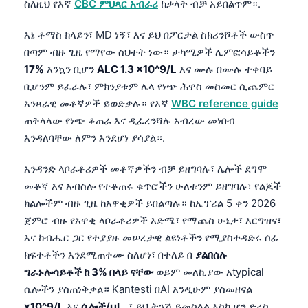
ስለዚህ የእኛ
CBC ምህጻር አብራሪ
ከቃላት ብቻ አይበልጥም።.
እኔ ቶማስ ክላይን፣ MD ነኝ፣ እና ይህ በፖርታል ስክሪንሾቶች ውስጥ
በጣም ብዙ ጊዜ የማየው ስህተት ነው። ታካሚዎች ሊምፎሳይቶችን
17%
እንኳን ቢሆን
ALC 1.3 x10^9/L
እና ሙሉ በሙሉ ተቀባይ
ቢሆንም ይፈራሉ፣ ምክንያቱም ሌላ የነጭ ሕዋስ መስመር ሲጨምር
አንጻራዊ መቶኛዎች ይወድቃሉ። የእኛ
WBC reference guide
ጠቅላላው የነጭ ቆጠራ እና ዲፈረንሻሉ አብረው መነበብ
እንዳለባቸው ለምን እንደሆነ ያሳያል።.
አንዳንድ ላቦራቶሪዎች መቶኛዎችን ብቻ ይዘግባሉ፣ ሌሎች ደግሞ
መቶኛ እና አብስሎ የተቆጠሩ ቁጥሮችን ሁለቱንም ይዘግባሉ፣ የልጆች
ክልሎችም ብዙ ጊዜ ከአዋቂዎች ይበልጣሉ። ከኤፕሪል 5 ቀን 2026
ጀምሮ ብዙ የአዋቂ ላቦራቶሪዎች እድሜ፣ የማጨስ ሁኔታ፣ እርግዝና፣
እና ከብሔር ጋር የተያያዙ መሠረታዊ ልዩነቶችን የሚያስተዳድሩ ሰፊ
ክፍተቶችን እንደሚጠቀሙ ስለሆነ፣ በተለይ በ
ያልበሰሉ
ግራኑሎሳይቶች ከ 3% በላይ ናቸው
ወይም መለኪያው አtypical
ሴሎችን ያስጠነቅቃል። Kantesti በAI እንዲሁም ያስመዘናል
x10^9/L
እና
ሴሎች/µL
, ፣ ይህ ትንሽ ይመስላል እስኪሆን ድረስ