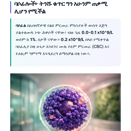
ባሶፊሎች፦ ትንሹ ቁጥር ግን አሁንም ጠቃሚ
ሊሆን የሚችል
ባሶፊል
በአብዛኛዎቹ የልዩ ምርመራ ምክንያቶች ውስጥ እጅግ
ያልተለመዱ ነጭ ሕዋሶች ናቸው፣ ብዙ ጊዜ
0.0-0.1 x10^9/L
ወይም ከ
1%
. በታች ናቸው።
0.2 x10^9/L
በላይ የሚቀጥል
ባሶፊሊያ በቂ ሁኔታ እንደገና ሙሉ የደም ምርመራ (CBC) እና
የሐኪም ግምገማ እንዲደረግ ለማስቻል በቂ ነው።.
Norsk bokmål
Ślōnskŏ gŏdka