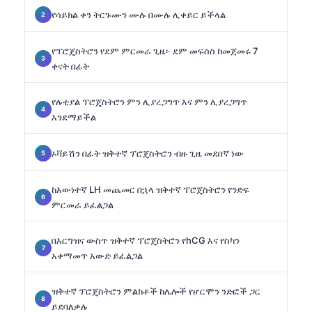
የሳይክል ቀን ትርጉሙን ሙሉ በሙሉ ሊቀይር ይችላል
የፕሮጄስትሮን የደም ምርመራ ጊዜ፦ ደም መፍሰስ ከመጀመሩ 7
ቀናት በፊት
የሉቲያል ፕሮጄስትሮን ምን ሊያረጋግጥ እና ምን ሊያረጋግጥ
እንደማይችል
ኦቫይሽን በፊት ዝቅተኛ ፕሮጄስትሮን ብዙ ጊዜ መደበኛ ነው
ከእውነተኛ LH መጨመር በኋላ ዝቅተኛ ፕሮጄስትሮን የንድፍ
ምርመራ ይፈልጋል
በእርግዝና ውስጥ ዝቅተኛ ፕሮጄስትሮን የhCG እና የስካን
አቀማመጥ አውድ ይፈልጋል
ዝቅተኛ ፕሮጄስትሮን ምልክቶች ከሌሎች የሆርሞን ንድፎች ጋር
ይደባለቃሉ