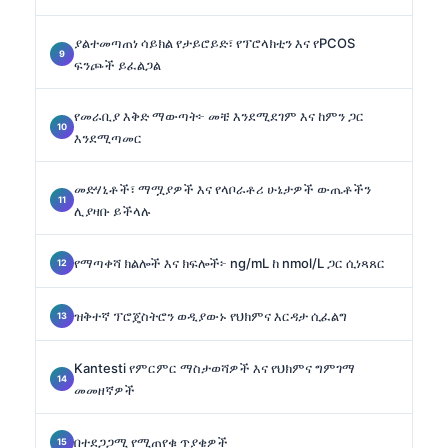
ያልተመጣጠነ ሳይክል የታይሮይድ፣ የፕሮላክቲን እና የPCOS
ፍንጮች ይፈልጋል
የመራቢያ እቅድ ማውጣት፦ መቼ እንደሚደገም እና ከምን ጋር
እንደሚጣመር
መድሃኒቶች፣ ማሟያዎች እና የላቦራቶሪ ሁኔታዎች ውጤቶችን
ሊያዛቡ ይችላሉ
የማጣቀሻ ክልሎች እና ክፍሎች፦ ng/mL ከ nmol/L ጋር ሲነጻጸር
ዝቅተኛ ፕሮጄስትሮን ወዲያውኑ የህክምና እርዳታ ሲፈልግ
Kantesti የምርምር ማስታወሻዎች እና የህክምና ግምገማ
መመዘኛዎች
በተደጋጋሚ የሚጠየቁ ጥያቄዎች