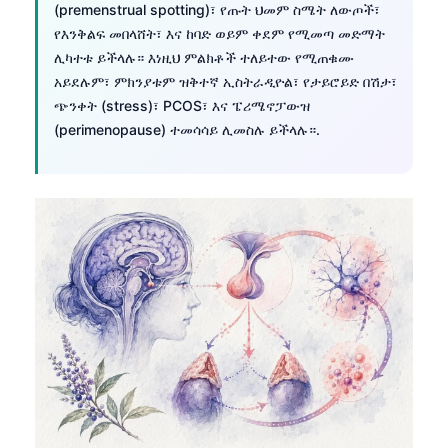
(premenstrual spotting)፣ የጡት ህመም ስሜት ለውጦች፣
తెలుగు
የእንቅልፍ መበላሸት፣ እና ከባድ ወይም ቀደም የሚመጣ መድማት
ሊካተቱ ይችላሉ። እነዚህ ምልክቶች ተለይተው የሚጠቁሙ
मराठी
አይደሉም፣ ምክንያቱም ዝቅተኛ ኢስትራዲዮል፣ የታይሮይድ በሽታ፣
اردو
ጭንቀት (stress)፣ PCOS፣ እና ፔሪሜኖፓውዝ
বাংলা
(perimenopause) ተመሳሳይ ሊመስሉ ይችላሉ።.
Shqip
Magyar
Slovenščina
한국어
Polski
Lietuvių kalba
Русский
ქართული
Čeština