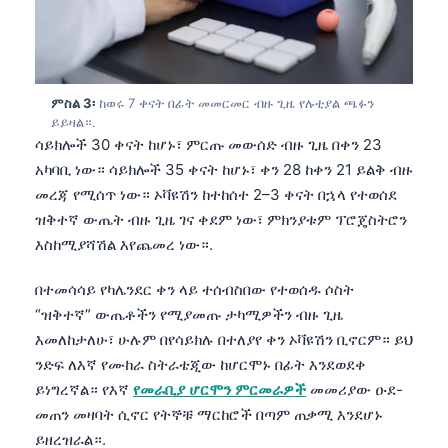
ምስል 3፡
ከወሩ 7 ቀናት በፊት መመርመር ብዙ ጊዜ የሉቲያል ጫፉን
ይይዛል።.
ሳይክሎች 30 ቀናት ከሆኑ፣ ምርጡ መውሰድ ብዙ ጊዜ በቀን 23
አካባቢ ነው። ሳይክሎች 35 ቀናት ከሆኑ፣ ቀን 28 ከቀን 21 ይልቅ ብዙ
መረጃ የሚሰጥ ነው። ኦቫዩሽን ከተከሰተ 2–3 ቀናት በኋላ የተወሰደ
ዝቅተኛ ውጤት ብዙ ጊዜ ገና ቀደም ነው፣ ምክንያቱም ፕሮጄስትሮን
እስከሚያሻሽል እየጨመረ ነው።.
በተመሳሳይ የካሌንደር ቀን ላይ ተሰብስበው የተወሰዱ ሶስት
“ዝቅተኛ” ውጤቶችን የሚያመጡ ታካሚዎችን ብዙ ጊዜ
እመለከታለሁ፣ ሁሉም በየሳይክሉ በተለያየ ቀን ኦቫዩሽን ቢኖርም። ይህ
ንድፍ ለእኛ የሙከራ ስትራቴጂው ከሆርሞኑ በፊት እንደወደቀ
ይነግረኛል። የእኛ
የመራቢያ ሆርሞን ምርመራዎች
መመሪያው ዑደ-
መጠን መዛባት ሲኖር የትኞቹ ማርከሮች በጣም ጠቃሚ እንደሆኑ
ይዘረዝራል።.