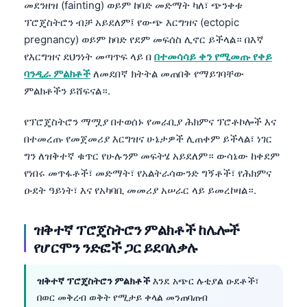
መደንዘዝ (fainting) ወይም ከባድ መድማት ካለ፣ ጭንቀቱ
Català
ፕሮጄስትሮን ብቻ አይደለም፤ የውጭ እርግዝና (ectopic
O‘zbekcha
pregnancy) ወይም ከባድ የደም መፍሰስ ሊኖር ይችላል። በእኛ
Українська
የእርግዝና ደህንነት መጣጥፍ ላይ በ
በተመሳሳይ ቀን የሚመጡ የቀይ
ባንዲራ ምልክቶች
ለመደበኛ ክትትል መጠበቅ የማይገባቸው
Kiswahili
ምልክቶችን ይሸፍናል።.
ភាសាខ្មែរ
የፕሮጄስትሮን ማሟያ በተወሰኑ የመራቢያ ሕክምና ፕሮቶኮሎች እና
ဗမာစာ
በተመረጡ የመጀመሪያ እርግዝና ሁኔታዎች ሊጠቀም ይችላል፣ ነገር
ไทย
ግን ለዝቅተኛ ቁጥር የሁሉንም መፍትሄ አይደለም። ውሳኔው ከቀደም
Tagalog
የነበሩ መጥፋቶች፣ መድማት፣ የአልትራሳውንድ ግኝቶች፣ የሕክምና
ዑደት ዓይነት፣ እና የአካባቢ መመሪያ አሠራር ላይ ይመረኮዛል።.
Tiếng Việt
Bahasa Melayu
ዝቅተኛ ፕሮጄስትሮን ምልክቶች ከሌሎች
മലയാളം
የሆርሞን ንድፎች ጋር ይደባለቃሉ
ಕನ್ನಡ
ዝቅተኛ ፕሮጄስትሮን ምልክቶች
እንደ አጭር ሉቲያል ዑደቶች፣
ગુજરાતી
በወር መቅረብ ወቅት የሚታይ ቀላል መንጠባጠብ
தமிழ்