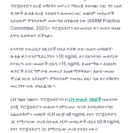
ፕሮጄስትሮን ደረጃ ኦቫዩሽን መኖሩን ማስረጃ ይሰጣል፣ ነገር ግን ነጠላ
ዋጋዎች ሉቴል ደረጃ ጉድለትን ለመመርመር መልካም ሙከራዎች
አይደሉም ምክንያቱም መውጣቱ በፑልሳዊ ነው (ASRM Practice
Committee, 2021)። ፕሮጄስትሮን በተመሳሳይ ቀን ውስጥ በብዙ
እጥፍ ሊለዋወጥ ይችላል።.
አንዳንድ የመራቢያ ክሊኒኮች በተፈጥሯዊ ዑደ-መጠን መካከለኛ-
ሉቴል ዋጋ እንደሚያረጋግጥ >10 ng/mL እና በአንዳንድ መድሃኒት
የተደረጉ ዑደ-መጠኖች በኋላ >15 ng/mL ይጠቀማሉ። እነዚህን
ቁጥሮች እንደ ግምታዊ መመሪያ እጠቀማቸዋለሁ፣ ለዑደ-መጠኑ
ሞራል ፍርድ አይደለም፣ ምክንያቱም የሙከራ ዘዴ፣ ጊዜ እና ኦቫዩሽን
መረጋገጥ ሁሉ ያስፈልጋሉ።.
LH ግልጽ ካልሆነ፣ ፕሮጄስትሮንን ከ
LH ውጤት ንድፎች
በመተካት
እንጂ ፕሮጄስትሮን ሙሉውን የምርመራ ጭነት እንዲያስተናግድ
አልጠይቅም። መደበኛ የLH ሰርጅ ከ8 ng/mL የሆነ ፕሮጄስትሮን
ጋር የሚናገረው ታሪክ ከተጠፋ የLH ሙከራዎች በኋላ ከ0.9 ng/mL
የሆነ ፕሮጄስትሮን ጋር ከሚናገረው ታሪክ የተለየ ነው።.