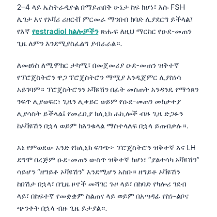
2–4 ላይ ኤስትራዲዮል በማይጠበቅ ሁኔታ ከፍ ከሆነ፣ እሱ FSH
ሊገታ እና የኦቫሪ ሪዘርቭ ምርመራ ማንበብ ከባድ ሊያደርግ ይችላል፤
የእኛ
የestradiol ክልሎቻችን
ጽሑፍ ለዚህ ማርከር የዑደ-መጠን
ጊዜ ለምን እንደሚያስፈልግ ያብራራል።.
ለመፀነስ ለሚሞክር ታካሚ፣ በመጀመሪያ ዑደ-መጠን ዝቅተኛ
የፕሮጄስትሮን ዋጋ ፕሮጄስትሮን ማሟያ እንዲጀምር ሊያስነሳ
አይገባም። ፕሮጄስትሮንን ኦቫዩሽን በፊት መስጠት አንዳንዴ የማኅጸን
ንፍጥ ሊያወፍር፣ ጊዜን ሊቀይር ወይም የዑደ-መጠን መከታተያ
ሊያሳስት ይችላል፤ የመራቢያ ክሊኒክ ሐኪሎች ብዙ ጊዜ ድጋፉን
ከኦቫዩሽን በኋላ ወይም ከእንቁላል ማስተላለፍ በኋላ ይጠብቃሉ።.
እኔ የምወደው አንድ የክሊኒክ ፍንጭ፦ ፕሮጄስትሮን ዝቅተኛ እና LH
ደግሞ በረጅም ዑደ-መጠን ውስጥ ዝቅተኛ ከሆነ፣ “ያልተሳካ ኦቫዩሽን”
ሳይሆን “ዘግይቶ ኦቫዩሽን” እንደሚሆን አስቡ። ዘግይቶ ኦቫዩሽን
ከበሽታ በኋላ፣ በጊዜ ዞኖች መሻገር ጉዞ ላይ፣ በከባድ የካሎሪ ገደብ
ላይ፣ በከፍተኛ የመቋቋም ስልጠና ላይ ወይም በአጣዳፊ የስነ-ልቦና
ጭንቀት በኋላ ብዙ ጊዜ ይታያል።.