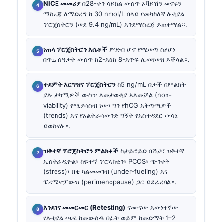
NICE መመሪያ
በ28-ቀን ሳይክል ውስጥ ኦቫይሽን መኖሩን
ማስረጃ ለማድረግ ከ 30 nmol/L በላይ የመካከለኛ ሉቲያል
ፕሮጄስትሮን (ወደ 9.4 ng/mL) እንደማስረጃ ይጠቀማል።.
ነጠላ ፕሮጄስትሮን እሴቶች
ምድብ ሆኖ የሚወጣ ስለሆነ
በጥند ሰዓታት ውስጥ ከ2-እስከ 8-እጥፍ ሊወዛወዝ ይችላል።.
ቀደምት እርግዝና ፕሮጄስትሮን
ከ5 ng/mL በታች በምልክት
ያሉ ታካሚዎች ውስጥ ለመታወቂያ አለመቻል (non-
viability) የሚያሳስብ ነው፣ ግን የhCG አቅጣጫዎች
(trends) እና የአልትራሳውንድ ግኝት የአስተዳደር ውሳኔ
ይወስናሉ።.
ዝቅተኛ ፕሮጄስትሮን ምልክቶች
ከታይሮይድ በሽታ፣ ዝቅተኛ
ኢስትራዲዮል፣ ከፍተኛ ፕሮላክቲን፣ PCOS፣ ጭንቀት
(stress)፣ በቂ ካልመመገብ (under-fueling) እና
ፔሪሜኖፓውዝ (perimenopause) ጋር ይደራረባል።.
እንደገና መመርመር (Retesting)
ናሙናው እውነተኛው
የሉቲያል ጫፍ ከመውሰዱ በፊት ወይም ከመድማት 1–2