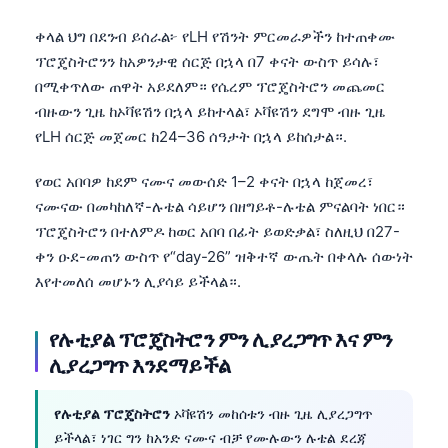
ቀላል ህግ በደንብ ይሰራል፦ የLH የሽንት ምርመራዎችን ከተጠቀሙ
ፕሮጄስትሮንን ከአዎንታዊ ሰርጅ በኋላ በ7 ቀናት ውስጥ ይሳሉ፣
በሚቀጥለው ጠዋት አይደለም። የሴረም ፕሮጄስትሮን መጨመር
ብዙውን ጊዜ ከኦቫዩሽን በኋላ ይከተላል፣ ኦቫዩሽን ደግሞ ብዙ ጊዜ
የLH ሰርጅ መጀመር ከ24–36 ሰዓታት በኋላ ይከሰታል።.
የወር አበባዎ ከደም ናሙና መውሰድ 1–2 ቀናት በኋላ ከጀመረ፣
ናሙናው በመካከለኛ-ሉቴል ሳይሆን በዘግይቶ-ሉቴል ምናልባት ነበር።
ፕሮጄስትሮን በተለምዶ ከወር አበባ በፊት ይወድቃል፣ ስለዚህ በ27-
ቀን ዑደ-መጠን ውስጥ የ“day-26” ዝቅተኛ ውጤት በቀላሉ ሰውነት
እየተመለሰ መሆኑን ሊያሳይ ይችላል።.
የሉቲያል ፕሮጄስትሮን ምን ሊያረጋግጥ እና ምን
ሊያረጋግጥ እንደማይችል
የሉቲያል ፕሮጄስትሮን
ኦቫዩሽን መከሰቱን ብዙ ጊዜ ሊያረጋግጥ
ይችላል፣ ነገር ግን ከአንድ ናሙና ብቻ የሙሉውን ሉቴል ደረጃ