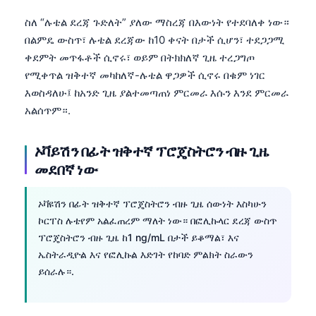
ስለ “ሉቴል ደረጃ ጉድለት” ያለው ማስረጃ በእውነት የተደባለቀ ነው።
በልምዴ ውስጥ፣ ሉቴል ደረጃው ከ10 ቀናት በታች ሲሆን፣ ተደጋጋሚ
ቀደምት መጥፋቶች ሲኖሩ፣ ወይም በትክክለኛ ጊዜ ተረጋግጦ
የሚቀጥል ዝቅተኛ መካከለኛ-ሉቴል ዋጋዎች ሲኖሩ በቁም ነገር
እወስዳለሁ፤ ከአንድ ጊዜ ያልተመጣጠነ ምርመራ እሱን እንደ ምርመራ
አልሰጥም።.
ኦቫይሽን በፊት ዝቅተኛ ፕሮጄስትሮን ብዙ ጊዜ
መደበኛ ነው
ኦቫዩሽን በፊት ዝቅተኛ ፕሮጄስትሮን ብዙ ጊዜ ሰውነት እስካሁን
ኮርፐስ ሉቴየም አልፈጠረም ማለት ነው። በፎሊኩላር ደረጃ ውስጥ
ፕሮጄስትሮን ብዙ ጊዜ ከ1 ng/mL በታች ይቆማል፣ እና
ኤስትራዲዮል እና የፎሊኩል እድገት የከባድ ምልክት ስራውን
ይሰራሉ።.