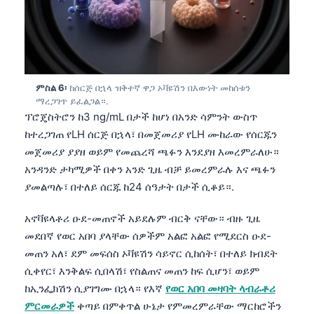
ምስል 6፡
ከሰርጅ በኋላ ዝቅተኛ ዋጋ ኦቫዩሽን በእውነት መከሰቱን
ማረጋገጥ ይፈልጋል።.
ፕሮጄስትሮን ከ3 ng/mL በታች ከሆነ በአንድ ሳምንት ውስጥ
ከተረጋገጠ የLH ሰርጅ በኋላ፣ በመጀመሪያ የLH ሙከራው የሰርጁን
መጀመሪያ ያያዘ ወይም የመጨረሻ ጫፉን እንደያዘ እመረምራለሁ።
አንዳንድ ታካሚዎች በቀን አንድ ጊዜ ብቻ ይመረምራሉ እና ጫፉን
ያመልጣሉ፣ በተለይ ሰርጁ ከ24 ሰዓታት በታች ሲቆይ።.
አኖቫዩላቶሪ ዑደ-መጠኖች አይደሉም ብርቅ ናቸው። ብዙ ጊዜ
መደበኛ የወር አበባ ያላቸው ሰዎችም አልፎ አልፎ የሚደርስ ዑደ-
መጠን አለ፣ ደም መፍሰስ ኦቫዩሽን ሳይኖር ሲከሰት፣ በተለይ ክብደት
ሲቀየር፣ እንቅልፍ ሲበላሽ፣ የስልጠና መጠን ከፍ ሲሆን፣ ወይም
ከኢንፌክሽን ሲያገግሙ በኋላ። የእኛ
የወር አበባ መዛባት ላብራቶሪ
ምርመራዎች
ቀጣይ በምቀጥል ሁኔታ የምመረምራቸው ማርከሮችን