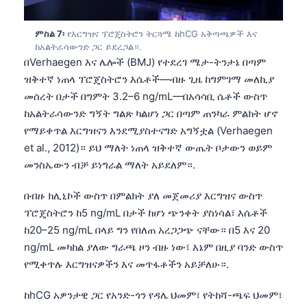
Gàidhlig
Euskara
ምስል 7፡
የእርግዝና ፕሮጄስትሮን ትርጓሜ ከhCG አቅጣጫዎች እና
Македонски јазик
ከአልትራሳውንድ ጋር ይደረጋል።.
በVerhaegen እና ሌሎች (BMJ) የተደረገ ሜታ-ትንታኔ በጣም
Latviešu valoda
ዝቅተኛ ነጠላ ፕሮጄስትሮን እሴቶች—ብዙ ጊዜ ከግምገማ መለኪያ
Galego
መሰረት በታች በግምት 3.2–6 ng/mL—በአሳሳቢ ሴቶች ውስጥ
ከአልትራሳውንድ ግኝት ግልጽ ካልሆነ ጋር በጣም ጠንካራ ምልክት ሆኖ
অসমীয়া
የማይቀጥል እርግዝናን እንደሚያስተናግድ አግኝቷል (Verhaegen
සිංහල
et al., 2012)። ይህ ማለት ነጠላ ዝቅተኛ ውጤት ቦታውን ወይም
سنڌي
መንስኤውን ብቻ ይነግራል ማለት አይደለም።.
پښتو
በብዙ ክሊኒኮች ውስጥ በምልክት ያለ መጀመሪያ እርግዝና ውስጥ
ፕሮጄስትሮን ከ5 ng/mL በታች ከሆነ ጭንቀት ያስነሳል፣ እሴቶች
Slovenčina
ከ20–25 ng/mL በላይ ግን የበለጠ አረጋጋጭ ናቸው። በ5 እና 20
ng/mL መካከል ያለው ግራጫ ዞን ብዙ ነው፣ እኔም በዚያ ባንድ ውስጥ
Hrvatski
የሚቀጥሉ እርግዝናዎችን እና መጥፋቶችን አይቻለሁ።.
Suomi
ከhCG አዎንታዊ ጋር የአንድ-ጎን የዳሌ ህመም፣ የትከሻ-ጫፍ ህመም፣
Қазақ тілі