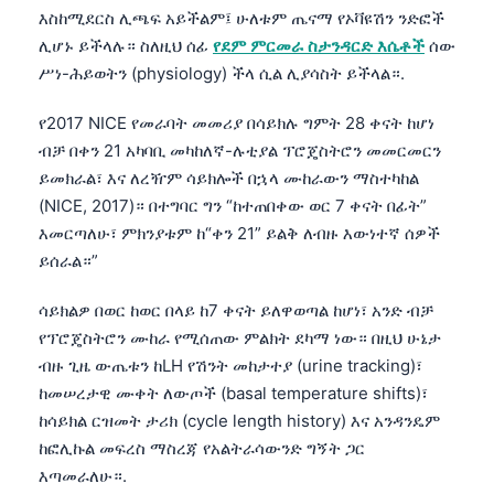
እስከሚደርስ ሊጫፍ አይችልም፤ ሁለቱም ጤናማ የኦቫዩሽን ንድፎች
ሊሆኑ ይችላሉ። ስለዚህ ሰፊ
የደም ምርመራ ስታንዳርድ እሴቶች
ሰው
ሥነ-ሕይወትን (physiology) ችላ ሲል ሊያሳስት ይችላል።.
የ2017 NICE የመራባት መመሪያ በሳይክሉ ግምት 28 ቀናት ከሆነ
ብቻ በቀን 21 አካባቢ መካከለኛ-ሉቲያል ፕሮጄስትሮን መመርመርን
ይመክራል፣ እና ለረዥም ሳይክሎች በኋላ ሙከራውን ማስተካከል
(NICE, 2017)። በተግባር ግን “ከተጠበቀው ወር 7 ቀናት በፊት”
እመርጣለሁ፣ ምክንያቱም ከ“ቀን 21” ይልቅ ለብዙ እውነተኛ ሰዎች
ይሰራል።”
ሳይክልዎ በወር ከወር በላይ ከ7 ቀናት ይለዋወጣል ከሆነ፣ አንድ ብቻ
የፕሮጄስትሮን ሙከራ የሚሰጠው ምልክት ደካማ ነው። በዚህ ሁኔታ
ብዙ ጊዜ ውጤቱን ከLH የሽንት መከታተያ (urine tracking)፣
ከመሠረታዊ ሙቀት ለውጦች (basal temperature shifts)፣
ከሳይክል ርዝመት ታሪክ (cycle length history) እና አንዳንዴም
ከፎሊኩል መፍረስ ማስረጃ የአልትራሳውንድ ግኝት ጋር
እጣመራለሁ።.