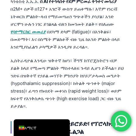
ካንቴስቲ እ.ኤ.አ.
በ AI የተጎላበተ የደም ምርመራ ትንተና መሳሪያ
简体中文
በ2M+ ሰዎች በ127+ አገሮች ውስጥ ይጠቀማሉ፣ እኛም የነርቭ
ኔትወርክ ምልክት-ላብ የማይመጣጠን ግጭቶችን ያሳያል፣ አንድ
Română
ሆርሞን ሁሉን ነገር ይገልጻል ብለን ከመገመት ይልቅ። የበለጠው
Türkçe
የባዮማርከር መመሪያ
በደካማ ድካም (fatigue)፣ በእንቅልፍ፣
Ελληνικά
በመድማት፣ እና በስሜት ምልክቶች ብዙ ጊዜ ከአንድ ምልክት በላይ
እንደሚያስፈልግ ታካሚዎች እንዲያዩ ይረዳል።.
Português
Español
ኢስትራዲዮል እንዲሁ ዝቅተኛ ከሆነ፣ ችግኝ ከፕሮጄስትሮን ብቻ
Italiano
ይልቅ ከላይ የሚመጣ ምልክት ማስተላለፍ ጉዳይ ሊሆን ይችላል። ይህ
ንድፍ በዝቅተኛ የኃይል መገኘት ምክንያት ከሃይፖታላመስ መግታት
עִבְרִית
(hypothalamic suppression)፣ ከትልቅ ጭንቀት (major
Français
stress)፣ ፈጣን የክብደት መቀነስ (rapid weight loss)፣ ወይም
العربية
ከፍተኛ የእንቅስቃሴ ጭነት (high exercise load) ጋር ብዙ ጊዜ
ይታያል።.
Deutsch
English
ያልተመጣጠነ ሳይክል የታይሮይድ፣ የፕሮላክቲን
አማርኛ
እና የPCOS ፍንጮች ይፈልጋል