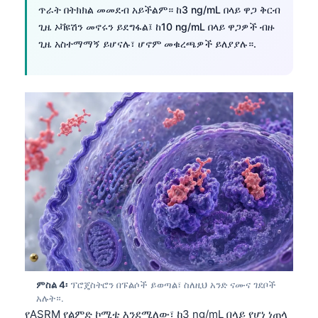
ጥራት በትክክል መመደብ አይችልም። ከ3 ng/mL በላይ ዋጋ ቅርብ
ጊዜ ኦቫዩሽን መኖሩን ይደግፋል፤ ከ10 ng/mL በላይ ዋጋዎች ብዙ
ጊዜ አስተማማኝ ይሆናሉ፣ ሆኖም መቁረጫዎች ይለያያሉ።.
ምስል 4፡
ፕሮጄስትሮን በፑልሶች ይወጣል፣ ስለዚህ አንድ ናሙና ገደቦች
አሉት።.
የASRM የልምድ ኮሚቴ እንደሚለው፣ ከ3 ng/mL በላይ የሆነ ነጠላ