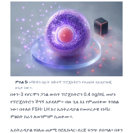
ምስል 5፡
ኦቫዩሽን በፊት ዝቅተኛ ፕሮጄስትሮን የተጠበቀ የፊዚዮሎጂ
ሁኔታ ነው።.
በቀን-3 የሆርሞን ፓነል ውስጥ ፕሮጄስትሮን 0.4 ng/mL መሆኑ
የፕሮጄስትሮን ችግኝ አይደለም። ብዙ ጊዜ እኔ የምጠብቀው ትክክል
ነው፣ በተለይ FSH፣ LH እና ኤስትራዲዮል የመሠረታዊ የኦቫሪ
ምልክት ስራን ለመገምገም ሲጠቀሙ።.
ኤስትራዲዮል የበለጠ ጠቃሚ የፎሊኩላር-ደረጃ ፍንጭ ይሰጣል። በቀን