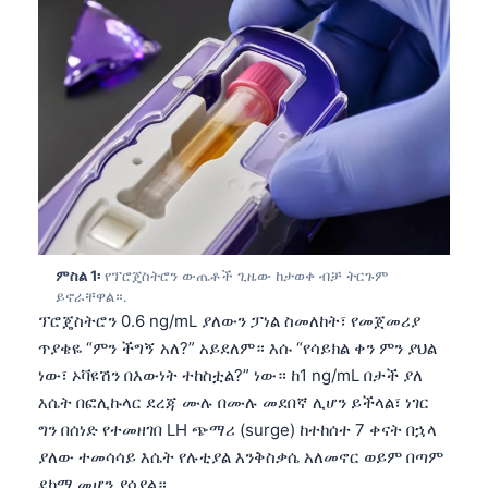
ምስል 1፡
የፕሮጄስትሮን ውጤቶች ጊዜው ከታወቀ ብቻ ትርጉም
ይኖራቸዋል።.
ፕሮጄስትሮን 0.6 ng/mL ያለውን ፓነል ስመለከት፣ የመጀመሪያ
ጥያቄዬ “ምን ችግኝ አለ?” አይደለም። እሱ “የሳይክል ቀን ምን ያህል
ነው፣ ኦቫዩሽን በእውነት ተከስቷል?” ነው። ከ1 ng/mL በታች ያለ
እሴት በፎሊኩላር ደረጃ ሙሉ በሙሉ መደበኛ ሊሆን ይችላል፣ ነገር
ግን በሰነድ የተመዘገበ LH ጭማሪ (surge) ከተከሰተ 7 ቀናት በኋላ
ያለው ተመሳሳይ እሴት የሉቲያል እንቅስቃሴ አለመኖር ወይም በጣም
ደካማ መሆን ያሳያል።.