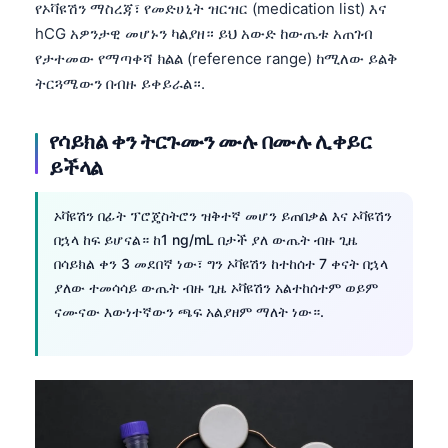
የኦቫዩሽን ማስረጃ፣ የመድሀኒት ዝርዝር (medication list) እና
hCG አዎንታዊ መሆኑን ካልያዘ። ይህ አውድ ከውጤቱ አጠገብ
የታተመው የማጣቀሻ ክልል (reference range) ከሚለው ይልቅ
ትርጓሜውን በብዙ ይቀይራል።.
የሳይክል ቀን ትርጉሙን ሙሉ በሙሉ ሊቀይር
ይችላል
ኦቫዩሽን በፊት ፕሮጄስትሮን ዝቅተኛ መሆን ይጠበቃል እና ኦቫዩሽን
በኋላ ከፍ ይሆናል። ከ1 ng/mL በታች ያለ ውጤት ብዙ ጊዜ
በሳይክል ቀን 3 መደበኛ ነው፣ ግን ኦቫዩሽን ከተከሰተ 7 ቀናት በኋላ
ያለው ተመሳሳይ ውጤት ብዙ ጊዜ ኦቫዩሽን አልተከሰተም ወይም
ናሙናው እውነተኛውን ጫፍ አልያዘም ማለት ነው።.