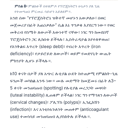
日本語
ምስል 8፡
ምልክቶች በተለምዶ የፕሮጄስትሮን ሁኔታን ያለ ጊዜ
የተመጣጠነ ምርመራ ሳይሆን አይለዩም።.
Eesti
አንድ ሰው “የፕሮጄስትሮኔ ዝቅተኛ መሆኑን አውቃለሁ፣ በወር
Azərbaycan dili
መጀመሪያ በፊት እጨነቃለሁ” ሲል እኔ ጥንቃቄ እያደርግ ነው። የወር
Bosanski
መቅረብ የስሜት ለውጦች እውነተኛ ናቸው፣ ነገር ግን ከመደበኛ
ፕሮጄስትሮን ጋር ሊከሰቱ ይችላሉ፣ ኢስትራዲዮል እየተለዋወጠ፣
Svenska
የእንቅልፍ እጥረት (sleep debt)፣ የብረት እጥረት (iron
Српски језик
deficiency)፣ የታይሮይድ ለውጦች፣ ወይም የመድሃኒት ውጤት
Íslenska
ምክንያት ሊሆኑ ይችላሉ።.
Հայերեն
ከ10 ቀናት በታች ያለ አጭር ሉቲያል ዑደት ከተጠቃሚ የምልክት-ጊዜ
Bahasa Indonesia
ፍንጮች መካከል አንዱ ነው። ሙሉ መድማት ከመጀመሩ በፊት ለ3–
5 ቀናት መንጠባጠብ (spotting) የሉቲያል መረጋጋት መዛባት
हिन्दी
(luteal instability) ሊጠቁም ይችላል፣ ነገር ግን የማኅጸን ለውጦች
Nederlands
(cervical changes)፣ ፖሊፕስ (polyps)፣ ኢንፌክሽን
Dansk
(infection)፣ እና አንቲኮአጉለንት መጠቀም (anticoagulant
Български
use) ተመሳሳይ መንጠባጠብ ሊያስከትሉ ይችላሉ።.
فارسی