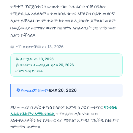
ዝቅተኛ ፕሮጄስትሮን ውጤት ብዙ ጊዜ ራሱን ብቻ በግልጽ
የሚያብራራ አይደለም። ተመሳሳይ ቁጥር ኦቫይሽን በፊት መደበኛ
ሊሆን ይችላል፣ በጣም ቀድሞ ከተወሰደ ሊያሳስት ይችላል፣ ወይም
በመጀመሪያ እርግዝና ውስጥ ከህክምና አስፈላጊነት ጋር የሚዛመድ
ሊሆን ይችላል።.
📖 ~11 ደቂቃዎች
📅
ሰኔ 13, 2026
📝 ታትሟል፦
ሰኔ 13, 2026
🩺 በሕክምና ተመልክቷል፦
ጁላይ 26, 2026
✅ በማስረጃ የተደገፈ
🔄 የመጨረሻ ዝመና፦
ጁላይ 26, 2026
ይህ መመሪያ በ
ዶ/ር ቶማስ ክላይን፣ ኤምዲ
ከ ጋር በመተባበር
ካንቴስቲ
ኤአይ የሕክምና አማካሪ ቦርድ
, የፕሮፌሰር ዶ/ር ሃንስ ዌበር
አስተዋጽኦዎችን እና የዶክተር ሳራ ሚቸል፣ ኤምዲ፣ ፒኤችዲ የሕክምና
ግምገማን ጨምሮ።.