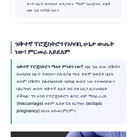
ቀናት በፊት ከተወሰደ ወዲያውኑ ማከም ከመጀመር ይልቅ
ብዙ ጊዜ የተሻለ ነው።.
ዝቅተኛ ፕሮጄስትሮን የአካባቢ ሁኔታ ውጤት
ነው፣ ምርመራ አይደለም
ዝቅተኛ ፕሮጄስትሮን ማለት ምንድን ነው?
ብዙ ጊዜ ደሙ ኦቫዩሽን
ከመከሰቱ በፊት ተወስዶ፣ የሉቲያል ጫፉ ቀድሞ ከወደቀ በኋላ
ወይም ኦቫዩሽን ያልተከሰተበት ሳይክል ውስጥ ነው የተወሰደው።
በእርግዝና ውስጥ ዝቅተኛ እሴት ከፍ ያለ አደጋ ሊያመለክት
ይችላል፣ ግን አንድ የፕሮጄስትሮን ቁጥር ብቻ ማስፈራረስ
(miscarriage) ወይም ኤክቶፒክ እርግዝና (ectopic
pregnancy) በራሱ አይመረምርም።.