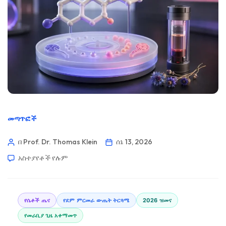
መጣጥፎች
በ Prof. Dr. Thomas Klein
ሰኔ 13, 2026
አስተያየቶች የሉም
የሴቶች ጤና
የደም ምርመራ ውጤት ትርጓሜ
2026 ዝመና
የመራቢያ ጊዜ አቀማመጥ