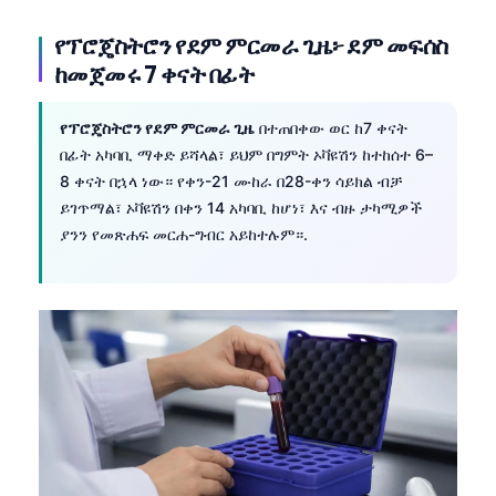
የፕሮጄስትሮን የደም ምርመራ ጊዜ፦ ደም መፍሰስ
ከመጀመሩ 7 ቀናት በፊት
የፕሮጄስትሮን የደም ምርመራ ጊዜ
በተጠበቀው ወር ከ7 ቀናት
በፊት አካባቢ ማቀድ ይሻላል፣ ይህም በግምት ኦቫዩሽን ከተከሰተ 6–
8 ቀናት በኋላ ነው። የቀን-21 ሙከራ በ28-ቀን ሳይክል ብቻ
ይገጥማል፣ ኦቫዩሽን በቀን 14 አካባቢ ከሆነ፣ እና ብዙ ታካሚዎች
ያንን የመጽሐፍ መርሐ-ግብር አይከተሉም።.