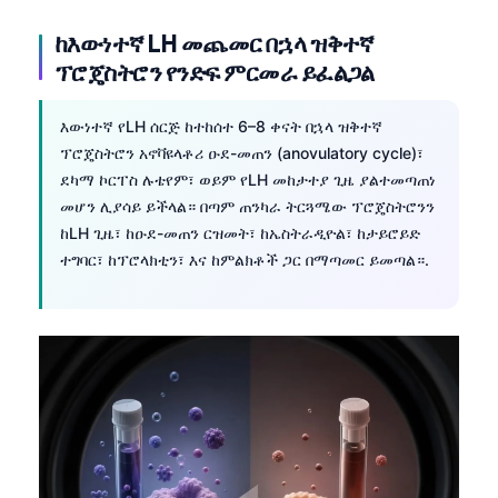
ከእውነተኛ LH መጨመር በኋላ ዝቅተኛ
ፕሮጄስትሮን የንድፍ ምርመራ ይፈልጋል
እውነተኛ የLH ሰርጅ ከተከሰተ 6–8 ቀናት በኋላ ዝቅተኛ
ፕሮጄስትሮን አኖቫዩላቶሪ ዑደ-መጠን (anovulatory cycle)፣
ደካማ ኮርፐስ ሉቴየም፣ ወይም የLH መከታተያ ጊዜ ያልተመጣጠነ
መሆን ሊያሳይ ይችላል። በጣም ጠንካራ ትርጓሜው ፕሮጄስትሮንን
ከLH ጊዜ፣ ከዑደ-መጠን ርዝመት፣ ከኤስትራዲዮል፣ ከታይሮይድ
ተግባር፣ ከፕሮላክቲን፣ እና ከምልክቶች ጋር በማጣመር ይመጣል።.