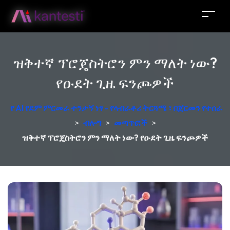
ዝቅተኛ ፕሮጄስትሮን ምን ማለት ነው?
የዑደት ጊዜ ፍንጮዎች
የ AI የደም ምርመራ ተንታኝ ነፃ - የላብራቶሪ ትርጓሜ ፣ በጀርመን የተሰራ
>
ብሎግ
>
መጣጥፎች
>
ዝቅተኛ ፕሮጄስትሮን ምን ማለት ነው? የዑደት ጊዜ ፍንጮዎች