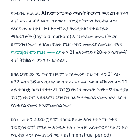
ካንቴስቲ እ.ኤ.አ.
AI የደም ምርመራ ውጤት ትርጓሜ መድረክ
ቁጥሩን
ብቻ እንደ ብቸኛ ፍርድ ሳይወስድ ፕሮጄስትሮንን ከሳይክል ቀን፣
የእርግዝና ሁኔታ፣ LH፣ FSH፣ ኢስትራዲዮል፣ የታይሮይድ
ማስረጃዎች (thyroid markers) እና ከቀደሙ ውጤቶች ጋር
በማንበብ ነው። ለበለጠ ጥልቅ የጊዜ ተኮር መመሪያ ለመሄድ፣ የእኛ
የፕሮጄስትሮን የጊዜ መመሪያ
ቀን 21 ለአንዳንድ የ28-ቀን ሳይክሎች
ብቻ ትክክል መሆኑን ያብራራል።.
በክሊኒካዊ ልምዴ ውስጥ በጣም የተለመደው ስህተት ቀን 21 ላይ
በ32 እስከ 36 ቀን ሳይክል ውስጥ መመርመር ነው። ኦቫዩሽን ቀን 22
ላይ ተከስቷ ከሆነ፣ የቀን-21 ፕሮጄስትሮን ውጤት “ዝቅተኛ የሉቲያል
ፕሮጄስትሮን” አይደለም፤ ኦቫዩሽን በፊት የተወሰደ ናሙና ሆኖ ራሱን
የሉቲያል ናሙና እንደሚመስል ነው።.
ከሰኔ 13 ቀን 2026 ጀምሮ፣ የላቦራቶሪው አስተያየት “ዝቅተኛ
ፕሮጄስትሮን” የሚለው እንዲሁ ያለ ነው ብዬ አልቆጥርም ካልሆነ እሱ
የሳይክል ቀን፣ የመጨረሻ ወር (last menstrual period)፣