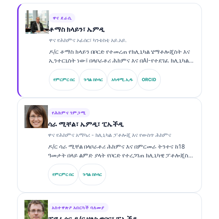
ዋና ደራሲ
ቶማስ ክላይን፣ ኤምዲ
ዋና የሕክምና ኦፊሰር፣ ካንቴስቲ አይ.አይ.
ዶ/ር ቶማስ ክላይን በቦርድ የተመረጠ የክሊኒካል ሄማቶሎጂስት እና
ኢንተርኒስት ነው፤ በላቦራቶሪ ሕክምና እና በAI-የተደገፈ ክሊኒካል
ትንታኔ ከ15 ዓመታት በላይ ልምድ አለው። በKantesti AI የዋና
ሕክምና መኮንን (Chief Medical Officer) ሆኖ የባለቤትነት
የምርምር በር
ጉግል ስኮላር
አካዳሚ.ኢዱ
ORCID
ኒውራል ኔትወርክ የሕክምና ትክክለኛነት ላይ ክሊኒካል ክትትል
ያደርጋል። ዶ/ር ክላይን በባዮማርከር ትርጓሜ እና በላቦራቶሪ ምርመራ
ላይ አሳትሟል።.
የሕክምና ገምጋሚ
ሳራ ሚቸል፣ ኤምዲ፣ ፒኤችዲ
ዋና የሕክምና አማካሪ - ክሊኒካል ፓቶሎጂ እና የውስጥ ሕክምና
ዶ/ር ሳራ ሚቸል በላቦራቶሪ ሕክምና እና በምርመራ ትንተና ከ18
ዓመታት በላይ ልምድ ያላት የቦርድ የተረጋገጠ ክሊኒካዊ ፓቶሎጂስት
ናት። በክሊኒካዊ ኬሚስትሪ ልዩ ማረጋገጫዎችን ትይዛለች እና
በባዮማርከር ፓነሎች እና በላቦራቶሪ ትንተና ላይ በክሊኒካዊ ልምምድ
የምርምር በር
ጉግል ስኮላር
ውስጥ ብዙ ሥራ አሳትማለች።.
አስተዋጽዖ አበርካች ባለሙያ
ፕሮፌሰር ዶ/ር ሃንስ ዌበር፣ ፒኤችዲ