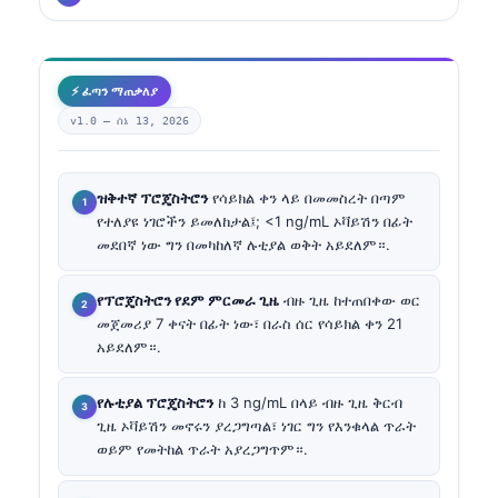
⚡ ፈጣን ማጠቃለያ
v1.0 —
ሰኔ 13, 2026
ዝቅተኛ ፕሮጄስትሮን
የሳይክል ቀን ላይ በመመስረት በጣም
የተለያዩ ነገሮችን ይመለከታል፤; <1 ng/mL ኦቫይሽን በፊት
መደበኛ ነው ግን በመካከለኛ ሉቲያል ወቅት አይደለም።.
የፕሮጄስትሮን የደም ምርመራ ጊዜ
ብዙ ጊዜ ከተጠበቀው ወር
መጀመሪያ 7 ቀናት በፊት ነው፣ በራስ ሰር የሳይክል ቀን 21
አይደለም።.
የሉቲያል ፕሮጄስትሮን
ከ 3 ng/mL በላይ ብዙ ጊዜ ቅርብ
ጊዜ ኦቫይሽን መኖሩን ያረጋግጣል፣ ነገር ግን የእንቁላል ጥራት
ወይም የመትከል ጥራት አያረጋግጥም።.