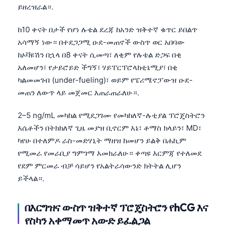
ይዘረዝራል።.
ከ10 ቀናት በታች የሆነ ሉቴል ደረጃ ከአንድ ዝቅተኛ ቁጥር ይበልጥ
አሳማኝ ነው። በተደጋጋሚ ዑደ-መጠኖች ውስጥ ወር አበባው
ከኦቫዩሽን በኋላ በ8 ቀናት ሲመጣ፣ ለቂም የሉቴል ድጋፍ በቂ
አለመሆን፣ የታይሮይድ ችግኝ፣ ሃይፐርፕሮላክቲኔሚያ፣ በቂ
ካልመመገብ (under-fueling)፣ ወይም የፔሪሜኖፓውዝ ዑደ-
መጠን ለውጥ ላይ መጀመር እጠራጠራለሁ።.
2–5 ng/mL መካከል የሚደጋገሙ የመካከለኛ-ሉቲያል ፕሮጄስትሮን
እሴቶችን በትክክለኛ ጊዜ መያዝ ቢኖርም እኔ፣ ቶማስ ክላይን፣ MD፣
ካየሁ በተለምዶ ራስ-መድሃኒት ማዘዝ ከመሆን ይልቅ በሐኪም
የሚመራ የመራቢያ ግምገማ እመክራለሁ። ቀጣዩ እርምጃ የተለመደ
የደም ምርመራ ብቻ ሳይሆን የአልትራሳውንድ ክትትል ሊሆን
ይችላል።.
Norsk bokmål
በእርግዝና ውስጥ ዝቅተኛ ፕሮጄስትሮን የhCG እና
የስካን አቀማመጥ አውድ ይፈልጋል
Ślōnskŏ gŏdka