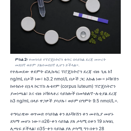
ምስል 2፡
ተመሳሳይ የፕሮጄስትሮን ቁጥር በሳይክል ደረጃ መሠረት
መደበኛ ወይም ያልተመደበኛ ሊሆን ይችላል።.
የተለመደው ቀደምት ፎሊኩላር ፕሮጄስትሮን ደረጃ ብዙ ጊዜ ከ1
ng/mL በታች ነው፣ ከ3.2 nmol/L በታች ጋር እኩል ነው። ኦቫዩሽን
ከተከሰተ በኋላ ኮርፐስ ሉቴየም (corpus luteum) ፕሮጄስትሮን
ያመነጫል፣ እና ብዙ ኦቫዩላቶሪ ሳይክሎች በመካከለኛ-ሉቲያል ደረጃ
ከ3 ng/mL በላይ ዋጋዎች ያሳያሉ፣ ወይም በግምት 9.5 nmol/L።.
ተግባራዊው ወጥመድ የሳይክል ቀን ለኦቫዩሽን ቀን መተኪያ መሆኑ
ደካማ መሆኑ ነው። በ26-ቀን ሳይክል ያለ ታካሚ በቀን 19 አካባቢ
ሊጫፍ ይችላል፣ በ35-ቀን ሳይክል ያለ ታካሚ ግን በቀን 28