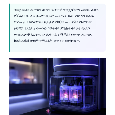
Frysk
በመጀመሪያ እርግዝና ውስጥ ዝቅተኛ ፕሮጄስትሮን አሳሳቢ ሊሆን
Esperanto
ይችላል፣ በተለይ ህመም ወይም መድማት ካለ፣ ነገር ግን በራሱ
ምርመራ አይደለም። ተከታታይ የhCG መጠኖች፣ የእርግዝና
Беларуская мова
ዕድሜ፣ የአልትራሳውንድ ግኝቶች፣ ምልክቶች፣ እና የአደጋ
Татар теле
መንስኤዎች እርግዝናው ሊቀጥል የሚችል፣ የውጭ እርግዝና
Кыргызча
(ectopic) ወይም የሚያልቅ መሆኑን ይወስናሉ።.
ئۇيغۇرچە
Cebuano
Basa Jawa
ພາສາລາວ
Монгол
Afrikaans
العربية المغربية
Occitan