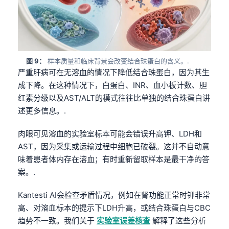
Català
O‘zbekcha
Українська
አማርኛ
图 9：
样本质量和临床背景会改变结合珠蛋白的含义。.
严重肝病可在无溶血的情况下降低结合珠蛋白，因为其生
Kiswahili
成下降。在这种情况下，白蛋白、INR、血小板计数、胆
ភាសាខ្មែរ
红素分级以及AST/ALT的模式往往比单独的结合珠蛋白讲
ဗမာစာ
述更多信息。.
ไทย
肉眼可见溶血的实验室标本可能会错误升高钾、LDH和
Tagalog
AST，因为采集或运输过程中细胞已破裂。这并不自动意
味着患者体内存在溶血；有时重新留取样本是最干净的答
Tiếng Việt
案。.
Bahasa Melayu
മലയാളം
Kantesti AI会检查矛盾情况，例如在肾功能正常时钾非常
高、对溶血标本的提示下LDH升高，或结合珠蛋白与CBC
ಕನ್ನಡ
趋势不一致。我们关于
实验室误差核查
解释了这些分析
ગુજરાતી