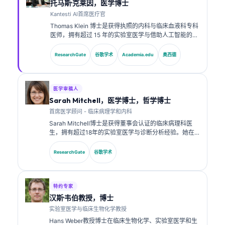
托马斯·克莱因，医学博士
Kantesti AI首席医疗官
Thomas Klein 博士是获得执照的内科与临床血液科专科
医师，拥有超过 15 年的实验室医学与借助人工智能的临
床分析经验。作为 Kantesti AI 的首席医疗官，他负责对
专有神经网络的医学准确性进行临床监督。Klein 博士在
ResearchGate
谷歌学术
Academia.edu
奥西德
生物标志物解读以及实验室医学相关的实验室诊断方面
发表了大量研究成果。.
医学审稿人
Sarah Mitchell，医学博士，哲学博士
首席医学顾问 - 临床病理学和内科
Sarah Mitchell博士是获得董事会认证的临床病理科医
生，拥有超过18年的实验室医学与诊断分析经验。她在
临床化学方面拥有专业认证，并在临床实践中就生物标志
物面板与实验室分析发表了大量研究成果。.
ResearchGate
谷歌学术
特约专家
汉斯·韦伯教授，博士
实验室医学与临床生物化学教授
Hans Weber教授博士在临床生物化学、实验室医学和生