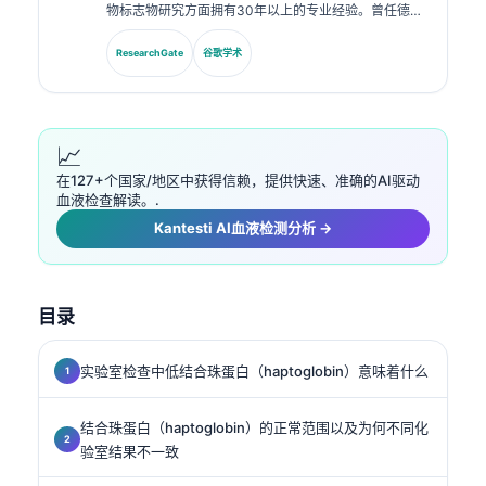
物标志物研究方面拥有30年以上的专业经验。曾任德国
临床化学学会主席，他专注于诊断面板分析、生物标志物
标准化以及AI辅助的实验室医学。.
ResearchGate
谷歌学术
📈
在127+个国家/地区中获得信赖，提供快速、准确的AI驱动
血液检查解读。.
Kantesti AI血液检测分析 →
目录
实验室检查中低结合珠蛋白（haptoglobin）意味着什么
结合珠蛋白（haptoglobin）的正常范围以及为何不同化
验室结果不一致