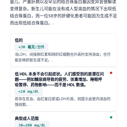
婴儿、严重肝病以及罕见的结合珠蛋白基因变异会使解读
变得复杂。新生儿可能在没有成人型溶血的情况下出现低
结合珠蛋白，而一位58岁的肝硬化患者可能因为生成不足
而出现低结合珠蛋白。.
低的
<30 毫克/分升
当LDH、间接胆红素和网织红细胞也升高时支持溶血；也可
能反映肝脏生成不足。.
低 HDL 本身不会引起症状。人们感受到的是潜在问
题——例如糖尿病导致的疲劳、体重增加、睡眠呼
吸暂停、药物影响——而不是 HDL 数值。
<10 mg/dL
若存在贫血、血红蛋白尿或LDH升高，则提示血管内溶血的
强线索。.
典型成人范围
30–200 mg/dL