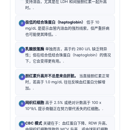
支持溶血，尤其是在 LDH 和间接胆红素一起升高
时。.
极低的结合珠蛋白（haptoglobin）
低于 10
mg/dL 是提示血管内溶血的强烈线索，但严重肝病
也可能使其降低。.
乳酸脱氢酶
单独而言，高于约 280 U/L 缺乏特异
性；但在结合低结合珠蛋白（haptoglobin）的情况
下，它会变得更有用。.
胆红素升高并不总是来自肝脏。
当直接胆红素正常
时，若高于 1.0 mg/dL 往往反映血红蛋白分解增
加。.
网织红细胞
高于 2.5% 或绝对计数高于 100 x
10^9/L 提示骨髓正在努力替代丢失的红细胞。.
CBC 模式
关键在于：血红蛋白下降、RDW 升高、
由网织红细胞导致的 MCV 升高，或由球形红细胞