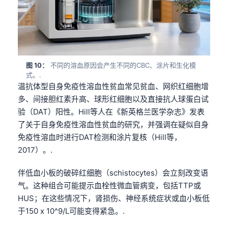
Čeština
日本語
Eesti
Azərbaycan dili
图 10：
不同的溶血原因会产生不同的CBC、涂片和生化模
Bosanski
式。.
温抗体型自身免疫性溶血性贫血常见贫血、网织红细胞增
Svenska
多、间接胆红素升高、球形红细胞以及直接抗人球蛋白试
Српски језик
验（DAT）阳性。Hill等人在《新英格兰医学杂志》发表
Íslenska
了关于自身免疫性溶血性贫血的研究，并强调在疑似自身
免疫性溶血时进行DAT检测和涂片复核（Hill等，
Հայերեն
2017）。.
Bahasa Indonesia
伴低血小板的破碎红细胞（schistocytes）会立刻改变语
हिन्दी
气。这种组合可能提示血栓性微血管病变，包括TTP或
Nederlands
HUS；在这些情况下，肾损伤、神经系统症状或血小板低
Dansk
于150 x 10^9/L可能变得紧急。.
Български