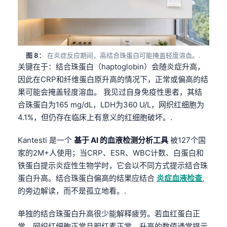
Frysk
Esperanto
Беларуская мова
图 8：
在炎症反应期间，高结合珠蛋白可能掩盖轻度溶血。.
Татар теле
关键在于：结合珠蛋白（haptoglobin）会随炎症升高，
Кыргызча
因此在CRP和纤维蛋白原升高的情况下，正常或偏高的结
果可能会掩盖轻度溶血。 我见过自身免疫性患者，其结
ئۇيغۇرچە
合珠蛋白为165 mg/dL，LDH为360 U/L，网织红细胞为
Cebuano
4.1%，但仍存在临床上有意义的红细胞破坏。.
Basa Jawa
Kantesti 是一个
基于 AI 的血液检测分析工具
被127个国
ພາສາລາວ
家的2M+人使用；当CRP、ESR、WBC计数、白蛋白和
Монгол
铁蛋白提示炎症性生物学时，它会以不同方式提示结合珠
Afrikaans
蛋白升高。结合珠蛋白偏高的结果应结合
炎症血液检查
,
的旁边解读，而不是孤立地看。.
العربية المغربية
Occitan
单独的结合珠蛋白升高很少能解释疲劳。若血红蛋白正
常、网织红细胞正常且胆红素正常，升高的数值通常提示