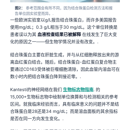
图2：
参考范围会有所不同，因为结合珠蛋白检测方法和报
告单位因实验室而异。.
一些欧洲实验室以g/L报告结合珠蛋白，而许多美国报告
使用mg/dL；0.3 g/L相当于30 mg/dL。这个单位转换是
患者误以为其
血液检查结果已被解释
在线发生了巨大变
化的原因之一——但生物学情况并没有改变。.
结合珠蛋白主要在肝脏生成，并与从红细胞释放出来的游
离血红蛋白结合。随后，结合珠蛋白-血红蛋白复合物主
要通过CD163受体被巨噬细胞清除，因此血管内溶血可在
数小时内把结合珠蛋白降到接近零。.
Kantesti的神经网络在我们
生物标志物指南
. 的
15,000+生物标志物中绘制单位换算和与检测相关的参考
区间。就我临床经验而言，具有临床意义的问题并不是结
合珠蛋白是28还是34 mg/dL；而是溶血面板的其余指标
是否在同一方向发生变化。.