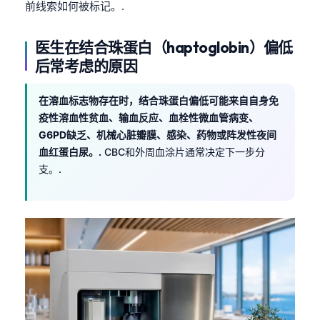
前线索如何被标记。.
தமிழ்
医生在结合珠蛋白（haptoglobin）偏低
తెలుగు
后常考虑的原因
मराठी
اردو
在溶血标志物存在时，结合珠蛋白偏低可能来自自身免
বাংলা
疫性溶血性贫血、输血反应、血栓性微血管病变、
G6PD缺乏、机械心脏瓣膜、感染、药物或阵发性夜间
Shqip
血红蛋白尿。.
CBC和外周血涂片通常决定下一步分
Magyar
支。.
Slovenščina
한국어
Polski
Lietuvių kalba
Русский
ქართული