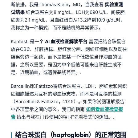
断依据。我是Thomas Klein，MD，当我查看
实验室测
试结果
结合珠蛋白为8 mg/dL、LDH为690 U/L、间接胆
红素为2.1 mg/dL，且血红蛋白从13.2降到10.9 g/dL时，
我称之为一种模式，而不是随机的异常警示。.
Kantesti 是一个
AI 血液检查解读平台
需要把结合珠蛋白
放在CBC、肝脏指标、胆红素分画、网织红细胞以及既往
结果旁边一起读，而不是把某一个低数值当作溶血的证
据。之所以重要，是因为单个低值可能来自肝脏生成不
足、近期输血，或遗传基线差异。.
Barcellini和Fattizzo将结合珠蛋白、LDH、胆红素和网织
红细胞描述为互补的溶血标志物，而不是可互换的检测
（Barcellini & Fattizzo，2015）。如果你试图理解报告
中各项警示之间的意义，我们的指南
如何看血液检查报
告
给出与我在门诊使用的相同“先看模式”的逻辑。.
结合珠蛋白（haptoglobin）的正常范围