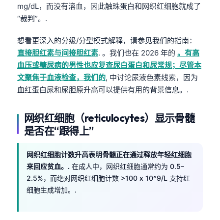
mg/dL，而没有溶血，因此触珠蛋白和网织红细胞就成了
“裁判”。.
想看更深入的分级/分型模式解释，请参见我们的指南：
直接胆红素与间接胆红素
. 。我们也在 2026 年的
。有高
血压或糖尿病的男性也应复查尿白蛋白和尿常规；尽管本
文聚焦于血液检查，我们的
, 中讨论尿液色素线索，因为
血红蛋白尿和尿胆原升高可以提供有用的背景信息。.
网织红细胞（reticulocytes）显示骨髓
是否在“跟得上”
网织红细胞计数升高表明骨髓正在通过释放年轻红细胞
来回应贫血。.
在成人中，网织红细胞通常约为 0.5–
2.5%，而绝对网织红细胞计数 >100 x 10^9/L 支持红
细胞生成增加。.