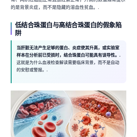
Gàidhlig
的是背景炎症，而不是隐藏的溶血性贫血。.
Euskara
Македонски јазик
低结合珠蛋白与高结合珠蛋白的假象陷
Latviešu valoda
阱
Galego
当肝脏无法产生足够的蛋白、炎症使其升高，或实验室
অসমীয়া
样本在分析前已受损时，结合珠蛋白可能具有误导性。.
සිංහල
这就是为什么血液检查解读需要临床背景，而不是自动
的安慰或警报。.
سنڌي
پښتو
Slovenčina
Hrvatski
Suomi
Қазақ тілі