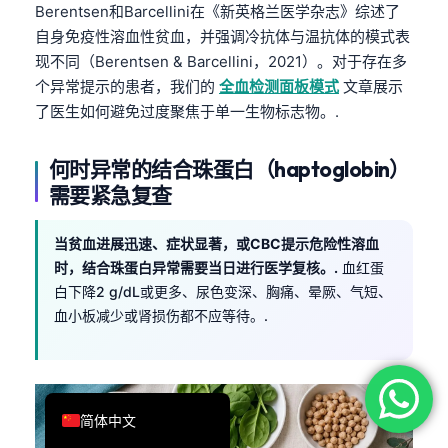
Berentsen和Barcellini在《新英格兰医学杂志》综述了
فارسی
自身免疫性溶血性贫血，并强调冷抗体与温抗体的模式表
Română
现不同（Berentsen & Barcellini，2021）。对于存在多
个异常提示的患者，我们的
全血检测面板模式
文章展示
Türkçe
了医生如何避免过度聚焦于单一生物标志物。.
Ελληνικά
Português
何时异常的结合珠蛋白（haptoglobin）
Español
需要紧急复查
Italiano
当贫血进展迅速、症状显著，或CBC提示危险性溶血
עִבְרִית
时，结合珠蛋白异常需要当日进行医学复核。.
血红蛋
Français
白下降2 g/dL或更多、尿色变深、胸痛、晕厥、气短、
血小板减少或肾损伤都不应等待。.
العربية
Deutsch
English
简体中文