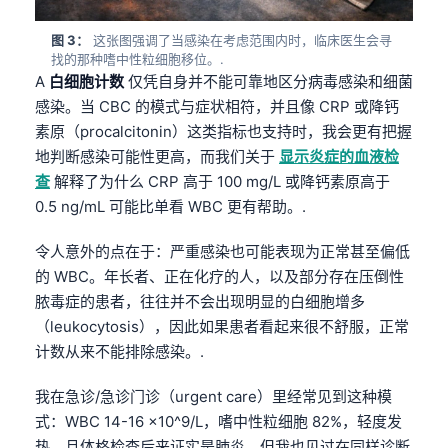
图 3：
这张图强调了当感染在考虑范围内时，临床医生会寻
找的那种嗜中性粒细胞移位。.
A
白细胞计数
仅凭自身并不能可靠地区分病毒感染和细菌
感染。当 CBC 的模式与症状相符，并且像 CRP 或降钙
素原（procalcitonin）这类指标也支持时，我会更有把握
地判断感染可能性更高，而我们关于
显示炎症的血液检
查
解释了为什么 CRP 高于 100 mg/L 或降钙素原高于
0.5 ng/mL 可能比单看 WBC 更有帮助。.
令人意外的点在于：严重感染也可能表现为正常甚至偏低
的 WBC。年长者、正在化疗的人，以及部分存在压倒性
脓毒症的患者，往往并不会出现明显的白细胞增多
（leukocytosis），因此如果患者看起来很不舒服，正常
计数从来不能排除感染。.
我在急诊/急诊门诊（urgent care）里经常见到这种模
式：WBC 14-16 ×10^9/L，嗜中性粒细胞 82%，轻度发
热，且体格检查后来证实是肺炎。但我也见过在同样诊断