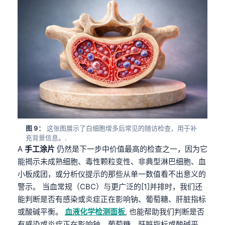
Čeština
日本語
Eesti
Azərbaycan dili
Bosanski
Svenska
Српски језик
Íslenska
图 9：
这张图展示了白细胞增多后常见的随访检查，用于补
Հայերեն
充背景信息。.
A
手工涂片
仍然是下一步中价值最高的检查之一，因为它
Bahasa Indonesia
能揭示未成熟细胞、毒性颗粒变性、非典型淋巴细胞、血
हिन्दी
小板成团，或分析仪提示的那些从单一数值看不出意义的
警示。 当血常规（CBC）与更广泛的[1]并排时，我们还
Nederlands
能判断是否有感染或炎症正在影响钠、葡萄糖、肝脏指标
Dansk
或酸碱平衡。
血液化学检测面板
, 也能帮助我们判断是否
Български
有感染或炎症正在影响钠、葡萄糖、肝脏指标或酸碱平