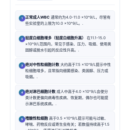
正常成人WBC
通常约为4.0-11.0 ×10^9/L，尽管有
些实验室的上限为10.0 ×10^9/L。.
轻度白细胞增多（轻度白细胞升高）
在11.1-15.0
×10^9/L范围内，常见于感染、压力、吸烟、使用类
固醇或脱水引起的反应性升高。.
绝对中性粒细胞计数
大约高于7.5 ×10^9/L提示中性
粒细胞增多，且常指向细菌感染、类固醇、压力或
吸烟。.
绝对淋巴细胞计数
成人中高于4.0 ×10^9/L会使分
类计数更偏向病毒性疾病、恢复期，偶尔也可能提
示淋巴系统疾病。.
嗜酸性粒细胞
高于0.5 ×10^9/L提示可能与过敏、
哮喘、药物反应或寄生虫有关；若数值持续高于1.5