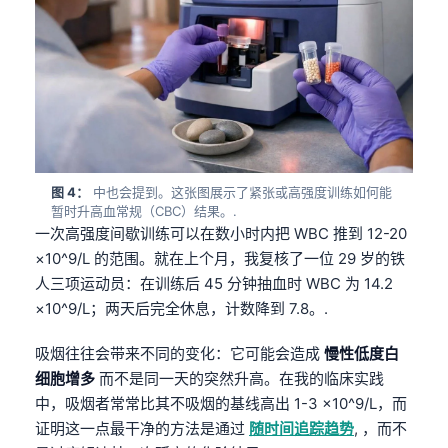
图 4：
中也会提到。这张图展示了紧张或高强度训练如何能
暂时升高血常规（CBC）结果。.
一次高强度间歇训练可以在数小时内把 WBC 推到 12-20
×10^9/L 的范围。就在上个月，我复核了一位 29 岁的铁
人三项运动员：在训练后 45 分钟抽血时 WBC 为 14.2
×10^9/L；两天后完全休息，计数降到 7.8。.
吸烟往往会带来不同的变化：它可能会造成
慢性低度白
细胞增多
而不是同一天的突然升高。在我的临床实践
中，吸烟者常常比其不吸烟的基线高出 1-3 ×10^9/L，而
证明这一点最干净的方法是通过
随时间追踪趋势
, ，而不