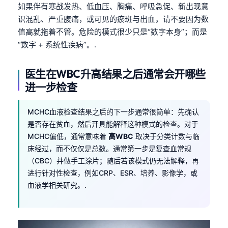
如果伴有寒战发热、低血压、胸痛、呼吸急促、新出现意
தமிழ்
识混乱、严重腹痛，或可见的瘀斑与出血，请不要因为数
值高就拖着不管。危险的模式很少只是“数字本身”；而是
తెలుగు
“数字 + 系统性疾病”。.
मराठी
اردو
医生在WBC升高结果之后通常会开哪些
বাংলা
进一步检查
Shqip
MCHC血液检查结果之后的下一步通常很简单：先确认
Magyar
是否存在贫血，然后开具能解释这种模式的检查。对于
Slovenščina
MCHC偏低，通常意味着
高WBC
取决于分类计数与临
床经过，而不仅仅是总数。通常第一步是复查血常规
한국어
（CBC）并做手工涂片；随后若该模式仍无法解释，再
Polski
进行针对性检查，例如CRP、ESR、培养、影像学，或
Lietuvių kalba
血液学相关研究。.
Русский
ქართული