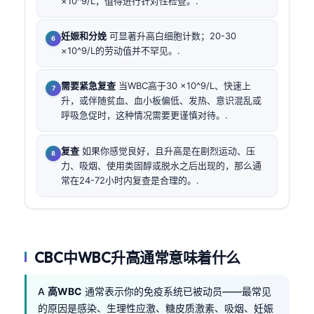
×10^9/L，值得进行针对性检查。.
妊娠和分娩
可显著升高白细胞计数；20-30
×10^9/L的劳动值并不罕见。.
需要紧急复查
当WBC高于30 ×10^9/L、快速上
升，或伴随贫血、血小板偏低、发热、意识混乱或
呼吸急促时，这种情况需要更谨慎对待。.
复查
如果你感觉良好，且升高是在剧烈运动、压
力、吸烟、使用类固醇或脱水之后出现的，那么通
常在24-72小时内复查是合理的。.
CBC中WBC升高通常意味着什么
A
高WBC
通常表示你的免疫系统已被动员——最常见
的原因是感染、生理性应激、糖皮质激素、吸烟、妊娠