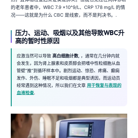
的老年患者中，WBC 7.9 ×10^9/L、CRP 178 mg/L 的情
况——这就是为什么 CBC 是线索，而不是判决书。.
压力、运动、吸烟以及其他导致WBC升
高的暂时性原因
应激当然可以导致
高白细胞计数
, ，通常在几分钟内就
会发生，因为肾上腺素和皮质醇会把嗜中性粒细胞从血
管壁“推”到循环样本中。剧烈运动、惊恐、疼痛、癫痫
发作、外伤、睡眠不足和吸烟都是典型诱因，而运动员
经常遇到这种情况，所以我们在文章
用于恢复与表现的
血液检查
.