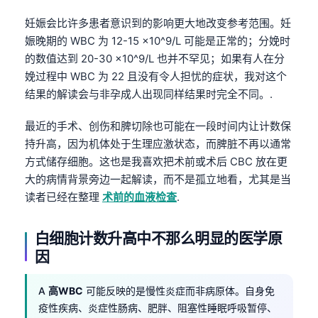
妊娠会比许多患者意识到的影响更大地改变参考范围。妊
娠晚期的 WBC 为 12-15 ×10^9/L 可能是正常的；分娩时
的数值达到 20-30 ×10^9/L 也并不罕见；如果有人在分
娩过程中 WBC 为 22 且没有令人担忧的症状，我对这个
结果的解读会与非孕成人出现同样结果时完全不同。.
最近的手术、创伤和脾切除也可能在一段时间内让计数保
持升高，因为机体处于生理应激状态，而脾脏不再以通常
方式储存细胞。这也是我喜欢把术前或术后 CBC 放在更
大的病情背景旁边一起解读，而不是孤立地看，尤其是当
读者已经在整理
术前的血液检查
.
白细胞计数升高中不那么明显的医学原
因
A
高WBC
可能反映的是慢性炎症而非病原体。自身免
疫性疾病、炎症性肠病、肥胖、阻塞性睡眠呼吸暂停、