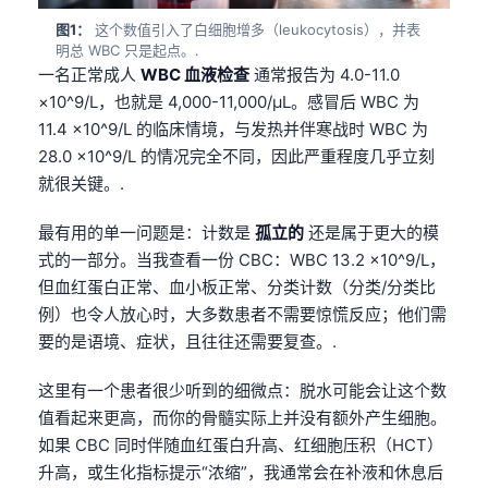
图1：
这个数值引入了白细胞增多（leukocytosis），并表
明总 WBC 只是起点。.
一名正常成人
WBC 血液检查
通常报告为 4.0-11.0
×10^9/L，也就是 4,000-11,000/µL。感冒后 WBC 为
11.4 ×10^9/L 的临床情境，与发热并伴寒战时 WBC 为
28.0 ×10^9/L 的情况完全不同，因此严重程度几乎立刻
就很关键。.
最有用的单一问题是：计数是
孤立的
还是属于更大的模
式的一部分。当我查看一份 CBC：WBC 13.2 ×10^9/L，
但血红蛋白正常、血小板正常、分类计数（分类/分类比
例）也令人放心时，大多数患者不需要惊慌反应；他们需
要的是语境、症状，且往往还需要复查。.
这里有一个患者很少听到的细微点：脱水可能会让这个数
值看起来更高，而你的骨髓实际上并没有额外产生细胞。
如果 CBC 同时伴随血红蛋白升高、红细胞压积（HCT）
升高，或生化指标提示“浓缩”，我通常会在补液和休息后