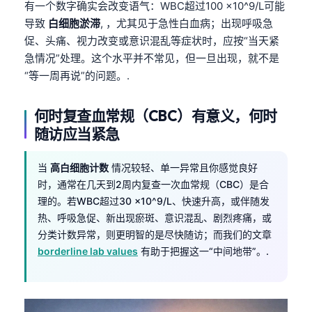
有一个数字确实会改变语气：WBC超过100 ×10^9/L可能
Frysk
导致
白细胞淤滞
, ，尤其见于急性白血病；出现呼吸急
Esperanto
促、头痛、视力改变或意识混乱等症状时，应按“当天紧
急情况”处理。这个水平并不常见，但一旦出现，就不是
Беларуская мова
“等一周再说”的问题。.
Татар теле
Кыргызча
何时复查血常规（CBC）有意义，何时
ئۇيغۇرچە
随访应当紧急
Cebuano
当
高白细胞计数
情况较轻、单一异常且你感觉良好
Basa Jawa
时，通常在几天到2周内复查一次血常规（CBC）是合
ພາສາລາວ
理的。若WBC超过30 ×10^9/L、快速升高，或伴随发
热、呼吸急促、新出现瘀斑、意识混乱、剧烈疼痛，或
Монгол
分类计数异常，则更明智的是尽快随访；而我们的文章
Afrikaans
borderline lab values
有助于把握这一“中间地带”。.
العربية المغربية
Occitan