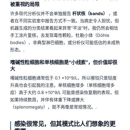
被重视的局限
许多现代分析仪并不会单独报告
杆状核（bands）
，或
者在不同实验室中报告方式不一致。当病史令人担忧，但
机器生成的分类结果看起来异常“平淡”时，我仍然会相信
手工涂片复核，去发现毒性颗粒、杜勒小体（Döhle
bodies）、非典型淋巴细胞，或分析仪可能低估的未成熟
形态。.
嗜碱性粒细胞和单核细胞是“小线索”，但价值却很
大
嗜碱性粒细胞通常低于 0.1 ×10^9/L，所以哪怕只是轻度
升高也会引起我的注意。单核细胞增多（单核细胞增多
症）高于大约 0.8 ×10^9/L 可能是感染恢复期的表现，但
如果持续数周，并伴有体重下降或脾大
（splenomegaly），就不再像是常规情况。.
感染很常见，但其模式比人们想象的更