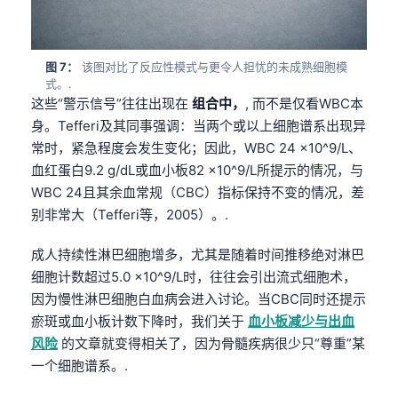
图 7：
该图对比了反应性模式与更令人担忧的未成熟细胞模
式。.
这些“警示信号”往往出现在
组合中，
, 而不是仅看WBC本
身。Tefferi及其同事强调：当两个或以上细胞谱系出现异
常时，紧急程度会发生变化；因此，WBC 24 ×10^9/L、
血红蛋白9.2 g/dL或血小板82 ×10^9/L所提示的情况，与
WBC 24且其余血常规（CBC）指标保持不变的情况，差
别非常大（Tefferi等，2005）。.
成人持续性淋巴细胞增多，尤其是随着时间推移绝对淋巴
细胞计数超过5.0 ×10^9/L时，往往会引出流式细胞术，
因为慢性淋巴细胞白血病会进入讨论。当CBC同时还提示
瘀斑或血小板计数下降时，我们关于
血小板减少与出血
风险
的文章就变得相关了，因为骨髓疾病很少只“尊重”某
Norsk bokmål
一个细胞谱系。.
Ślōnskŏ gŏdka