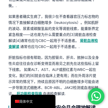
衡。.
فارسی
Română
如果患者确实生病了，我很少在不查看器官压力标志物的
Türkçe
情况下直接解读白细胞增多（leukocytosis）。例如肌酐
的波动、尿素或碳酸氢盐的变化等肾脏线索，能重新界定
Ελληνικά
紧急程度——这也是为什么需要重点的[3]肾脏血液检查
Português
解读[4]通常也应与CBC一起用于不适患者。
肾脏血液检
Español
查解读
通常也应与CBC一起用于不适患者。.
Italiano
肝脏指标也很有帮助，因为胆管炎、肝炎、脓肿以及全身
עִבְרִית
性炎症往往会在诊断变得显而易见之前先在这些指标上留
下线索。 如果ALT、AST、ALP或胆红素与WBC一起在
Français
变化，我们的[6]就会在临床上更有用；而在外周涂片提
العربية
示异常的情况下，持续且原因不明的白细胞增多可能会进
Deutsch
一步导致流式细胞术、BCR-ABL、JAK2检测或血液科转
English
诊。
肝功能检查指南
血液检查解读.
简体中文
Kantesti如何帮助你安全且合理地解读