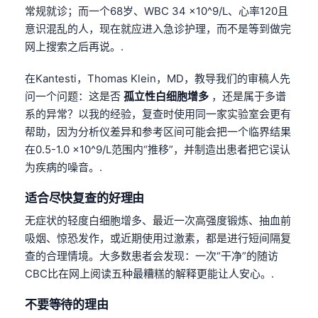
常规就诊；而一个68岁、WBC 34 ×10^9/L、心率120且
Català
意识混乱的人，现在就应进入急诊护理，而不是等到做完
O‘zbekcha
网上搜索之后再说。.
Українська
在Kantesti，Thomas Klein，MD，教导我们的审稿人先
አማርኛ
问一个问题：这是否
孤立性白细胞增多
，还是属于多谱
Kiswahili
系的异常？以我的经验，复查时使用同一家实验室会更有
ភាសាខ្មែរ
帮助，因为分析仪差异和参考区间可能会把一个临界结果
在0.5-1.0 ×10^9/L范围内“推移”，并制造出患者把它误认
ဗမာစာ
为疾病的噪音。.
ไทย
适合尽快复查的好理由
Tagalog
无症状的轻度白细胞增多、最近一次高强度锻炼、抽血前
Tiếng Việt
吸烟、惊恐发作，或近期使用过激素，都是进行短间隔复
Bahasa Melayu
查的合理情境。大多数患者会发现：一次“干净”的随访
മലയാളം
CBC比在网上阅读五种最糟糕的解释更能让人安心。.
ಕನ್ನಡ
不要等待的理由
ગુજરાતી