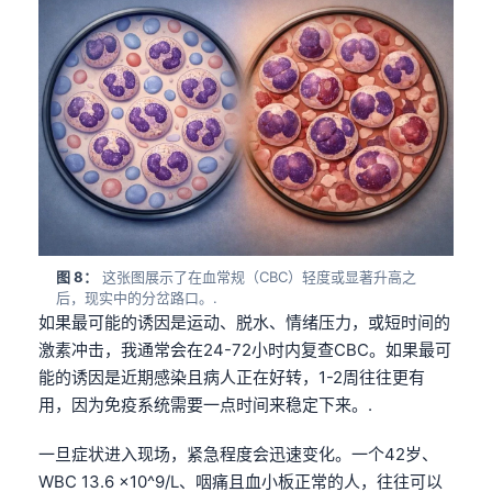
Gàidhlig
Euskara
Македонски јазик
Latviešu valoda
Galego
অসমীয়া
සිංහල
سنڌي
图 8：
这张图展示了在血常规（CBC）轻度或显著升高之
پښتو
后，现实中的分岔路口。.
如果最可能的诱因是运动、脱水、情绪压力，或短时间的
激素冲击，我通常会在24-72小时内复查CBC。如果最可
Slovenčina
能的诱因是近期感染且病人正在好转，1-2周往往更有
Hrvatski
用，因为免疫系统需要一点时间来稳定下来。.
Suomi
一旦症状进入现场，紧急程度会迅速变化。一个42岁、
Қазақ тілі
WBC 13.6 ×10^9/L、咽痛且血小板正常的人，往往可以