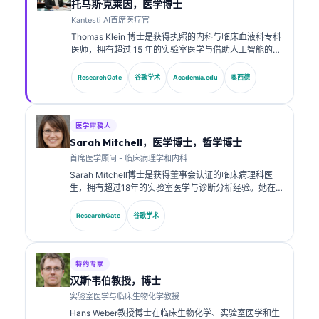
托马斯·克莱因，医学博士
Kantesti AI首席医疗官
Thomas Klein 博士是获得执照的内科与临床血液科专科
医师，拥有超过 15 年的实验室医学与借助人工智能的临
床分析经验。作为 Kantesti AI 的首席医疗官，他负责对
专有神经网络的医学准确性进行临床监督。Klein 博士在
ResearchGate
谷歌学术
Academia.edu
奥西德
生物标志物解读以及实验室医学相关的实验室诊断方面
发表了大量研究成果。.
医学审稿人
Sarah Mitchell，医学博士，哲学博士
首席医学顾问 - 临床病理学和内科
Sarah Mitchell博士是获得董事会认证的临床病理科医
生，拥有超过18年的实验室医学与诊断分析经验。她在
临床化学方面拥有专业认证，并在临床实践中就生物标志
物面板与实验室分析发表了大量研究成果。.
ResearchGate
谷歌学术
特约专家
汉斯·韦伯教授，博士
实验室医学与临床生物化学教授
Hans Weber教授博士在临床生物化学、实验室医学和生