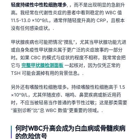
轻度持续性中性粒细胞增多
, ，而不是出现明显的急剧升
高。我经常在代谢性炎症的患者中看到稳定的 WBC 值
11.5-13.0 ×10^9/L，通常伴随轻度升高的 CRP，且根本
没有任何感染症状。.
甲状腺疾病也可能把情况“搅乱”，尤其当甲状腺功能亢进
或自身免疫性甲状腺炎属于更广泛的炎症故事的一部分
时。如果 CBC 的模式与症状的程度不相称，我常常会把
它与
完整甲状腺检测面板
一起核对，因为仅凭正常的
TSH 可能会漏掉有用的背景信息。.
另外还有嗜酸性粒细胞增多。持续嗜酸性粒细胞高于 1.5
×10^9/L，尤其伴随皮疹、喘鸣、鼻窦疾病或新近用药
时，不应当被轻易当作普通的季节性过敏；这是那类需要
“鉴别诊断”比“总 WBC 数值”更重要的领域。.
何时WBC升高会成为白血病或骨髓疾病
的危险信号