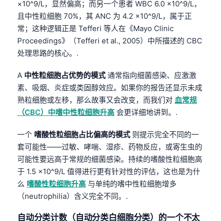
×10^9/L，显然偏高；而另一个患者 WBC 6.0 ×10^9/L，
且中性粒细胞 70%，其 ANC 为 4.2 ×10^9/L，属于正
常；这种逻辑正是 Tefferi 等人在《Mayo Clinic
Proceedings》（Tefferi et al., 2005）中所描述的 CBC
处理思路的核心。.
A
中性粒细胞占优势的模式
通常指向细菌感染、应激激
素、吸烟、炎症或类固醇效应。如果你的报告还显示未成
熟粒细胞或左移，那么故事又会改变，而我们对
血常规
（CBC）中嗜中性粒细胞升高
会更详细地讲到。.
一个
嗜酸性粒细胞占比偏高的模式
则提示完全不同的一
套可能性——过敏、哮喘、湿疹、药物反应，或寄生虫的
可能性要远高于常规的细菌感染。持续的嗜酸性粒细胞高
于 1.5 ×10^9/L 值得进行更有针对性的评估，这也是为什
么
嗜酸性粒细胞升高
与单纯的嗜中性粒细胞增多
（neutrophilia）含义完全不同。.
自动分类计数（自动分类白细胞分类）的一个不太