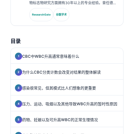
物标志物研究方面拥有30年以上的专业经验。曾任德国
临床化学学会主席，他专注于诊断面板分析、生物标志物
标准化以及AI辅助的实验室医学。.
ResearchGate
谷歌学术
目录
CBC中WBC升高通常意味着什么
为什么CBC分类计数会改变对结果的整体解读
感染很常见，但其模式比人们想象的更重要
压力、运动、吸烟以及其他导致WBC升高的暂时性原因
药物、妊娠以及可升高WBC的正常生理情况