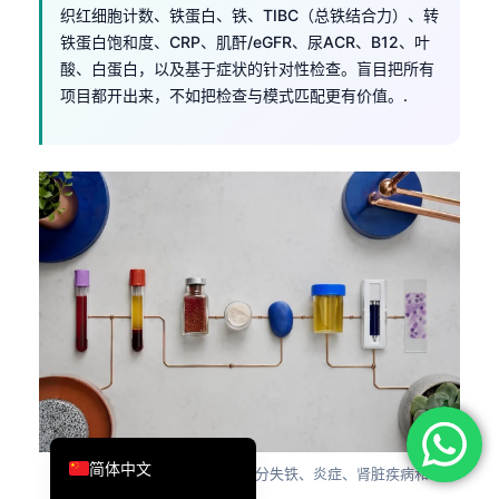
织红细胞计数、铁蛋白、铁、TIBC（总铁结合力）、转
فارسی
铁蛋白饱和度、CRP、肌酐/eGFR、尿ACR、B12、叶
Română
酸、白蛋白，以及基于症状的针对性检查。盲目把所有
项目都开出来，不如把检查与模式匹配更有价值。.
Türkçe
Ελληνικά
Português
Español
Italiano
עִבְרִית
Français
العربية
Deutsch
English
简体中文
图 10：
分阶段的化验面板可区分失铁、炎症、肾脏疾病和
免疫原因。.