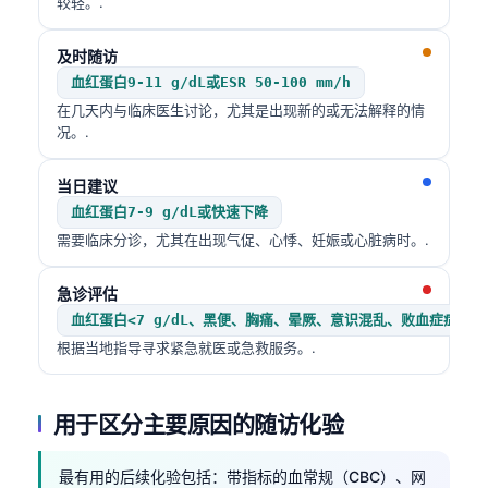
较轻。.
Čeština
日本語
及时随访
Eesti
血红蛋白9-11 g/dL或ESR 50-100 mm/h
在几天内与临床医生讨论，尤其是出现新的或无法解释的情
Azərbaycan dili
况。.
Bosanski
当日建议
Svenska
血红蛋白7-9 g/dL或快速下降
Српски језик
需要临床分诊，尤其在出现气促、心悸、妊娠或心脏病时。.
Íslenska
急诊评估
Հայերեն
血红蛋白<7 g/dL、黑便、胸痛、晕厥、意识混乱、败血症症状
Bahasa Indonesia
根据当地指导寻求紧急就医或急救服务。.
हिन्दी
Nederlands
用于区分主要原因的随访化验
Dansk
最有用的后续化验包括：带指标的血常规（CBC）、网
Български