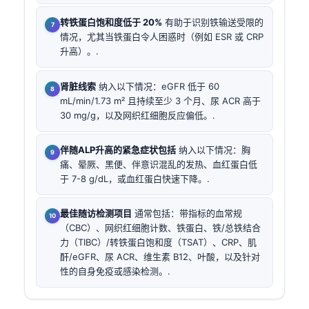
转铁蛋白饱和度低于 20%
有助于识别铁输送受限的
情况，尤其当铁蛋白令人困惑时（例如 ESR 或 CRP
升高）。.
肾脏线索
纳入以下情况：eGFR 低于 60
mL/min/1.73 m² 且持续至少 3 个月、尿 ACR 高于
30 mg/g，以及网织红细胞反应偏低。.
伴随ALP升高的紧急症状包括
纳入以下情况：胸
痛、晕厥、黑便、伴意识混乱的发热、血红蛋白低
于 7-8 g/dL，或血红蛋白快速下降。.
最佳随访检测项目
通常包括：带指标的血常规
（CBC）、网织红细胞计数、铁蛋白、铁/总铁结合
力（TIBC）/转铁蛋白饱和度（TSAT）、CRP、肌
酐/eGFR、尿 ACR、维生素 B12、叶酸，以及针对
性的自身免疫或感染检测。.