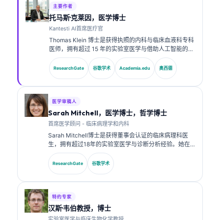
主要作者
托马斯·克莱因，医学博士
Kantesti AI首席医疗官
Thomas Klein 博士是获得执照的内科与临床血液科专科
医师，拥有超过 15 年的实验室医学与借助人工智能的临
床分析经验。作为 Kantesti AI 的首席医疗官，他负责对
专有神经网络的医学准确性进行临床监督。Klein 博士在
ResearchGate
谷歌学术
Academia.edu
奥西德
生物标志物解读以及实验室医学相关的实验室诊断方面
发表了大量研究成果。.
医学审稿人
Sarah Mitchell，医学博士，哲学博士
首席医学顾问 - 临床病理学和内科
Sarah Mitchell博士是获得董事会认证的临床病理科医
生，拥有超过18年的实验室医学与诊断分析经验。她在
临床化学方面拥有专业认证，并在临床实践中就生物标志
物面板与实验室分析发表了大量研究成果。.
ResearchGate
谷歌学术
特约专家
汉斯·韦伯教授，博士
实验室医学与临床生物化学教授