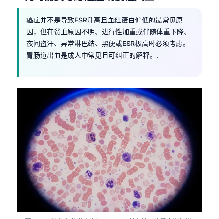
Frysk
癌症并不是导致ESR升高且血红蛋白偏低的最常见原
Esperanto
因，但在贫血原因不明、进行性加重或伴随体重下降、
Беларуская мова
夜间盗汗、异常淋巴结、黑便或ESR极高时必须考虑。
胃肠道出血是成人中常见且可纠正的解释。.
Татар теле
Кыргызча
ئۇيغۇرچە
Cebuano
Basa Jawa
ພາສາລາວ
Монгол
Afrikaans
العربية المغربية
Occitan