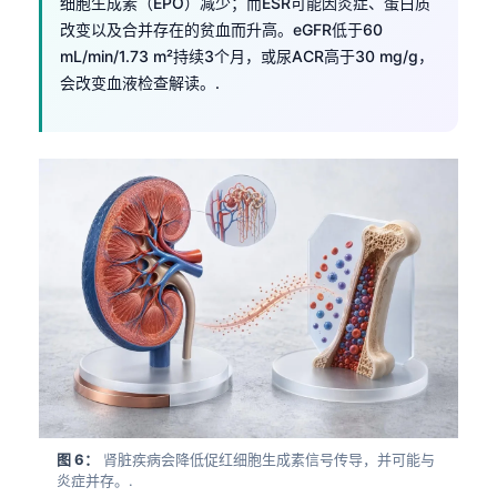
细胞生成素（EPO）减少；而ESR可能因炎症、蛋白质
改变以及合并存在的贫血而升高。eGFR低于60
mL/min/1.73 m²持续3个月，或尿ACR高于30 mg/g，
会改变血液检查解读。.
图 6：
肾脏疾病会降低促红细胞生成素信号传导，并可能与
炎症并存。.