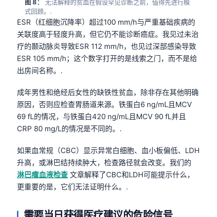
Gàidhlig
图 8：
无法解释的贫血在假设罕见诊断之前，值得先进行模
式回顾。.
Euskara
ESR（红细胞沉降率）超过100 mm/h与严重基础疾病的
Македонски јазик
关联度高于轻度升高，但它仍不能诊断癌症。我见过未治
疗的颞动脉炎导致ESR 112 mm/h，也见过深部感染导致
Latviešu valoda
ESR 105 mm/h；这个数字打开的是线索之门，而不是给
Galego
出房间名称。.
অসমীয়া
成年男性和绝经后女性的缺铁性贫血，除非存在其他明确
සිංහල
原因，否则应检查胃肠道来源。铁蛋白6 ng/mL且MCV
سنڌي
69 fL的情况，与铁蛋白420 ng/mL且MCV 90 fL并且
CRP 80 mg/L的情况是不同的。.
پښتو
如果血常规（CBC）显示异常白细胞、血小板偏低、LDH
Slovenčina
升高，或淋巴结持续肿大，检查路径就会改变。我们的
淋巴瘤血液检查
文章解释了CBC和LDH可能提示什么，
Hrvatski
更重要的是，它们无法证明什么。.
Suomi
Қазақ тілі
需要当日获得医疗建议的危险信号