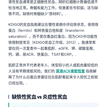
肾性贫血通常是正细胞性贫血，网织红细胞计数偏低或不
恰当地正常。骨髓有能力工作，但激素信号较弱；这与缺
铁不同，缺铁时骨髓缺少“原材料”。.
KDIGO的贫血指南建议在慢性肾病中评估铁状态，使用铁
蛋白（ferritin）和转铁蛋白饱和度（transferrin
saturation），而不是仅看血红蛋白，因为CKD中功能性
铁限制很常见（KDIGO贫血工作组，2012）。我通常希
望在同一次复查中一起看肌酐、eGFR、钾、碳酸氢根、
钙、磷、尿ACR、铁蛋白、TSAT和CRP。.
肌酐正常并不代表老年人、体型较小的人或肌肉量较低的
人没有早期肾脏风险。我们的
尿液ACR肾脏检查
指南解
释了为什么白蛋白渗漏往往在肌酐看起来令人担忧之前就
已经出现。.
缺铁性贫血 vs 炎症性贫血