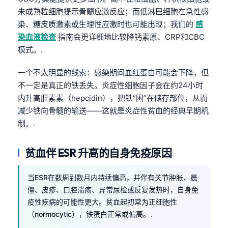
未成熟粒细胞提示骨髓应激反应；而低淋巴细胞在急性感
染、糖皮质激素或生理性应激时也可能出现；我们的
感
染血液检查
指南会更详细地比较降钙素原、CRP和CBC
模式。.
一个不太明显的线索：感染期间血红蛋白可能会下降，但
不一定是真正的铁丢失。炎症性细胞因子会在约24小时
内升高肝素素（hepcidin），把铁“困”在储存部位，从而
减少铁向骨髓的输送——这就是炎症性贫血的经典早期机
制。.
贫血伴 ESR 升高的自身免疫原因
当ESR在数周到数月内持续偏高，并伴有关节肿胀、晨
僵、皮疹、口腔溃疡、异常尿检或反复发热时，自身免
疫性疾病的可能性更大。贫血起初常为正细胞性
（normocytic），铁蛋白正常或偏高。.