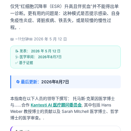
仅凭“红细胞沉降率（ESR）升高且伴贫血”并不能得出单
一诊断。更有用的问题是：这种模式是否提示感染、自身
免疫性炎症、肾脏疾病、铁丢失，或是较慢的慢性过
程。.
📖 ~11分钟
📅
2026 年 5 月 12 日
📝 发表：
2026 年 5 月 12 日
🩺 医学审阅：
2026年8月7日
✅ 基于证据
🔄 最后更新：
2026年8月7日
本指南在以下人员的领导下撰写：
托马斯·克莱因医学博士
与……合作
Kantesti AI 医疗顾问委员会
, 其中包括 Hans
Weber 教授博士的贡献以及 Sarah Mitchell 医学博士、哲学
博士的医学审查。.