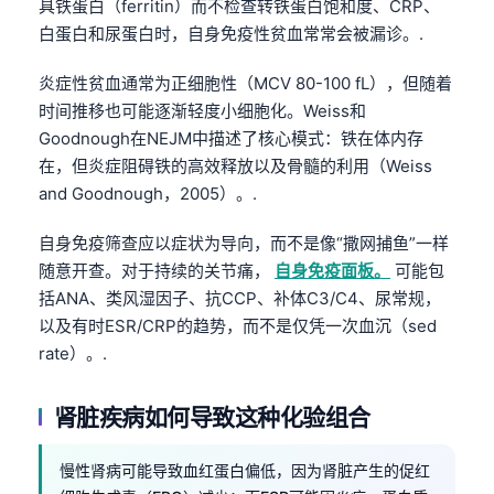
具铁蛋白（ferritin）而不检查转铁蛋白饱和度、CRP、
白蛋白和尿蛋白时，自身免疫性贫血常常会被漏诊。.
炎症性贫血通常为正细胞性（MCV 80-100 fL），但随着
时间推移也可能逐渐轻度小细胞化。Weiss和
Goodnough在NEJM中描述了核心模式：铁在体内存
在，但炎症阻碍铁的高效释放以及骨髓的利用（Weiss
and Goodnough，2005）。.
自身免疫筛查应以症状为导向，而不是像“撒网捕鱼”一样
随意开查。对于持续的关节痛，
自身免疫面板。
可能包
括ANA、类风湿因子、抗CCP、补体C3/C4、尿常规，
以及有时ESR/CRP的趋势，而不是仅凭一次血沉（sed
rate）。.
肾脏疾病如何导致这种化验组合
慢性肾病可能导致血红蛋白偏低，因为肾脏产生的促红