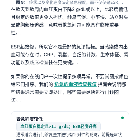
图 9：
症状以及变化速度决定紧急程度，而不仅仅是ESR。.
在数天到数周内血红蛋白下降2 g/dL或以上，比轻度偏低
தமிழ்
且稳定的数值更令人担忧。静息气促、心率快、站立时头
తెలుగు
晕或胸部压迫感，意味着携氧问题可能具有临床重要
मराठी
性。.
اردو
ESR起效慢，所以它不是最好的急诊指标。当感染或内出
বাংলা
血可能存在时，CRP、乳酸、白细胞计数、生命体征、肾
Shqip
功能以及临床检查往往更关键。.
Magyar
如果你的在线门户一次性提示多项异常，不要试图按颜色
Slovenščina
给它们排序。我们的
危急的血液检查数值
指南会说明哪
한국어
些结果通常需要立即处理，哪些需要尽快进行门诊随
访。.
Polski
Lietuvių kalba
紧急程度较低
Русский
血红蛋白稳定且>11 g/dL；ESR轻度升高
ქართული
通常适合进行门诊复查并进行有针对性的随访，前提是症状