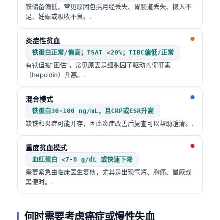
铁储备偏低，常见原因包括月经丢失、胃肠道丢失、摄入不
足、妊娠或吸收不良。.
炎症性贫血
铁蛋白正常/偏高；TSAT <20%；TIBC偏低/正常
有铁但被“困住”，常见原因是细胞因子驱动的促肝素
（hepcidin）升高。.
混合模式
铁蛋白30-100 ng/mL，且CRP或ESR升高
缺铁和炎症可能并存，因此炎症改善后复查可以帮助澄清。.
重度贫血模式
血红蛋白 <7-8 g/dL 或快速下降
需要紧急由临床医生复核，尤其是出现气短、胸痛、晕厥或
黑便时。.
Norsk bokmål
Ślōnskŏ gŏdka
何时需要考虑癌症或慢性失血