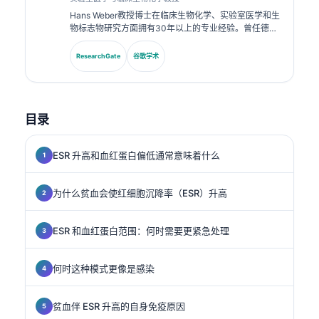
Hans Weber教授博士在临床生物化学、实验室医学和生
物标志物研究方面拥有30年以上的专业经验。曾任德国
临床化学学会主席，他专注于诊断面板分析、生物标志物
标准化以及AI辅助的实验室医学。.
ResearchGate
谷歌学术
目录
ESR 升高和血红蛋白偏低通常意味着什么
为什么贫血会使红细胞沉降率（ESR）升高
ESR 和血红蛋白范围：何时需要更紧急处理
何时这种模式更像是感染
贫血伴 ESR 升高的自身免疫原因