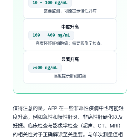
10 - 100 ng/mL
Frysk
需要监测；可能提示慢性肝病
Esperanto
中度升高
Беларуская мова
100 - 400 ng/mL
Татар теле
高度怀疑肝细胞癌；需要影像学检查。
Кыргызча
ئۇيغۇرچە
显著升高
>400 ng/mL
Cebuano
高度提示肝细胞癌
Basa Jawa
ພາສາລາວ
Монгол
值得注意的是，AFP 在一些非恶性疾病中也可能轻
Afrikaans
度升高，例如急性和慢性肝炎、非癌性肝硬化以及
العربية المغربية
妊娠。临床检查与影像学检查（超声、CT、MRI）
Occitan
的相关性对于正确解读至关重要。与单次测量值相