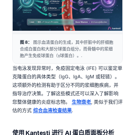
Čeština
日本語
Eesti
Azərbaycan dili
图 8：
图示血清蛋白的生成，其中肝脏中的肝细胞
Bosanski
合成白蛋白和大部分球蛋白组分，而骨髓中的浆细
Svenska
胞产生免疫球蛋白（γ球蛋白）。.
Српски језик
当电泳发现异常时，免疫固定电泳 (IFE) 可以鉴定单
Íslenska
克隆蛋白的具体类型（IgG、IgA、IgM 或轻链）。
Հայերեն
这项额外的检测有助于区分不同的浆细胞疾病，并
Bahasa Indonesia
指导治疗决策。了解这些模式还可以深入了解影响
您整体健康的炎症标志物。
生物衰老
, 类似于我们评
हिन्दी
估的方式
综合血液检查结果
.
Nederlands
Dansk
使用 Kantesti 进行 AI 蛋白质面板分析
Български