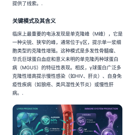
提供了线索。.
தமிழ்
తెలుగు
关键模式及其含义
मराठी
临床上最重要的电泳发现是单克隆峰（M峰），它是
اردو
一种尖锐、狭窄的峰，通常位于γ区，提示单一浆细
বাংলা
胞类型的克隆性增殖。这种模式是多发性骨髓瘤、
Shqip
华氏巨球蛋白血症和意义未明的单克隆丙种球蛋白
病（MGUS）的特征性表现。相反，γ球蛋白广泛多
Magyar
克隆性增高提示慢性感染（如HIV、肝炎）、自身免
Slovenščina
疫性疾病（如狼疮、类风湿性关节炎）或慢性肝
한국어
病。.
Polski
Lietuvių kalba
Русский
ქართული