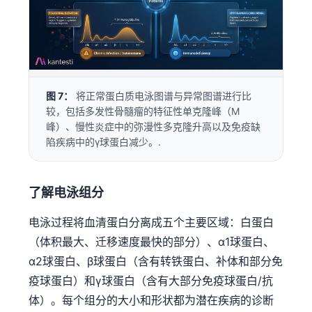
Català
O‘zbekcha
Українська
አማርኛ
图 7：
将正常蛋白质电泳图谱与异常图谱进行比
Kiswahili
较，包括多发性骨髓瘤的特征性单克隆峰（M
ភាសាខ្មែរ
峰）、慢性炎症中的弥漫性多克隆升高以及免疫缺
陷疾病中的γ球蛋白减少。.
ဗမာစာ
ไทย
了解电泳组分
Tagalog
Tiếng Việt
电泳过程将血清蛋白分离成五个主要区域：白蛋白
Bahasa Melayu
（体积最大、迁移速度最快的部分）、α1球蛋白、
α2球蛋白、β球蛋白（含有转铁蛋白、补体和部分免
മലയാളം
疫球蛋白）和γ球蛋白（含有大部分免疫球蛋白/抗
ಕನ್ನಡ
体）。每个组分的大小和形状都为潜在疾病的诊断
ગુજરાતી