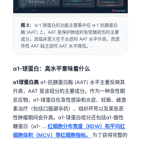
图 3：
α-1 球蛋白的功能主要集中在 α-1 抗胰蛋白
酶 (AAT) 上，AAT 是保护肺组织免受酶损伤的主要
成分，其临床意义在于炎症时 AAT 水平升高，而遗
传性 AAT 缺乏症时 AAT 水平降低。.
α1-球蛋白：高水平意味着什么
α1球蛋白高
α1-抗胰蛋白酶 (AAT) 水平主要反映其
升高，AAT 是该组分的主要成分。作为一种急性期
反应物，α1-球蛋白在急性感染和炎症、妊娠、雌激
素治疗（包括口服避孕药）、组织坏死以及某些恶
性肿瘤期间会升高。α1-球蛋白组分还包括α1-酸性
糖蛋白（α1- ...
红细胞分布宽度（RDW）和平均红
细胞体积（MCV）等红细胞指标。
为了获得完整的