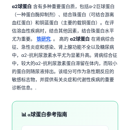
α2球蛋白
含有多种重要蛋白质，包括α-2巨球蛋白
（一种蛋白酶抑制剂）、结合珠蛋白（可结合游离
血红蛋白）和铜蓝蛋白（主要的载铜蛋白）。在评
估溶血性疾病时，结合其他因素，结合珠蛋白水平
尤为重要。
铁研究
. 。 高的
α2球蛋白
在肾病综合
征、急性炎症和感染、肾上腺功能不全以及糖尿病
中，α2-抗利尿激素水平尤为显著升高。肾病综合征
中，较大的α2-抗利尿激素蛋白滞留在体内，而较小
的蛋白则随尿液排出。该组分可作为急性期反应的
敏感标志物，并提供有关炎症和代谢性疾病的重要
诊断信息。.
📊 α球蛋白参考指南