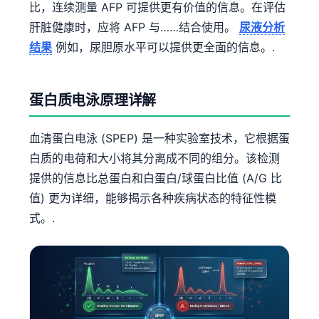
Gàidhlig
比，连续测量 AFP 可提供更有价值的信息。在评估
Euskara
肝脏健康时，应将 AFP 与……结合使用。
尿液分析
结果
例如，尿胆原水平可以提供更全面的信息。.
Македонски јазик
Latviešu valoda
Galego
蛋白质电泳原理详解
অসমীয়া
血清蛋白电泳 (SPEP) 是一种实验室技术，它根据蛋
සිංහල
白质的电荷和大小将其分离成不同的组分。该检测
سنڌي
提供的信息比总蛋白和白蛋白/球蛋白比值 (A/G 比
پښتو
值) 更为详细，能够揭示各种疾病状态的特征性模
式。.
Slovenčina
Hrvatski
Suomi
Қазақ тілі