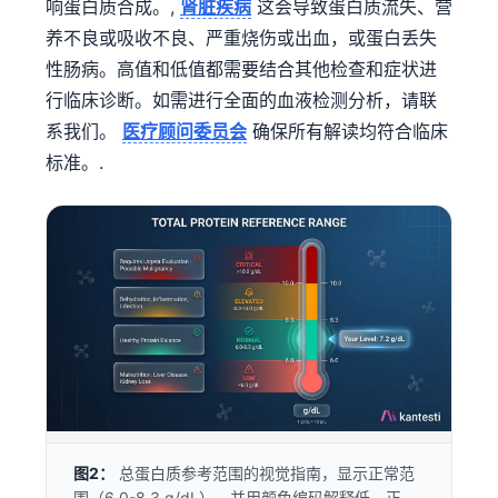
响蛋白质合成。,
肾脏疾病
这会导致蛋白质流失、营
养不良或吸收不良、严重烧伤或出血，或蛋白丢失
性肠病。高值和低值都需要结合其他检查和症状进
行临床诊断。如需进行全面的血液检测分析，请联
系我们。
医疗顾问委员会
确保所有解读均符合临床
标准。.
图2：
总蛋白质参考范围的视觉指南，显示正常范
围（6.0-8.3 g/dL），并用颜色编码解释低、正