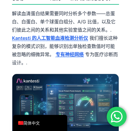
فارسی
解读血清蛋白结果需要同时分析多个参数——总蛋
Română
白、白蛋白、单个球蛋白组分、A/G 比值，以及它
Türkçe
们彼此之间的关系和其他实验室值之间的关系。.
Ελληνικά
Kantesti 的人工智能血液检测分析仪
我们擅长这种
Português
复杂的模式识别，能够识别出单独检查数值时可能
被忽略的细微异常。
专有神经网络
专为医疗诊断而
Español
设计。.
Italiano
עִבְרִית
Français
العربية
Deutsch
English
简体中文