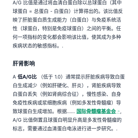
A/G 比值是通过将血清白蛋白除以总球蛋白（其中
球蛋白 = 总蛋白 - 白蛋白）计算得出的。该比值反
映了肝脏蛋白质生成能力（白蛋白）与免疫系统活
性（球蛋白，特别是免疫球蛋白）之间的平衡。任
何一项指标的变化都会影响该比值，使其成为多种
疾病状态的敏感指标。.
肝肾影响
A
低A/G比
（低于 1.0）通常提示肝脏疾病导致白蛋
白生成减少（例如肝硬化、肝炎），肾脏疾病导致
白蛋白丢失（例如肾病综合征），慢性感染、自身
免疫性疾病或浆细胞疾病（例如多发性骨髓瘤）导
致球蛋白生成增加。根据……
国际骨髓瘤基金会
,
A/G 比值倒置且球蛋白明显升高是多发性骨髓瘤的
标志，需要通过血清蛋白电泳进行进一步研究。.