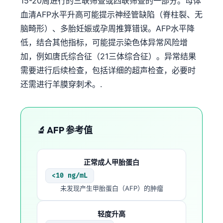
15-20周进行的三联筛查或四联筛查的一部分。母体
血清AFP水平升高可能提示神经管缺陷（脊柱裂、无
脑畸形）、多胎妊娠或孕周推算错误。AFP水平降
低，结合其他指标，可能提示染色体异常风险增
加，例如唐氏综合征（21三体综合征）。异常结果
需要进行后续检查，包括详细的超声检查，必要时
还需进行羊膜穿刺术。.
🔬 AFP 参考值
正常成人甲胎蛋白
<10 ng/mL
未发现产生甲胎蛋白（AFP）的肿瘤
Norsk bokmål
轻度升高
Ślōnskŏ gŏdka