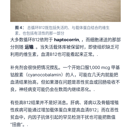
图 4：
总循环B12既包括失活的、与载体蛋白结合的维生
素，也包括有活性的那一部分
大多数循环B12依附于
haptocorrin
, ，而细胞递送的那部
分则随
运输
. 。当失活载体库被保留时，即使组织缺乏可
利用的维生素，血清B12也可能看起来正常。.
补充剂会很快把情况搅乱。一个开始口服1,000 mcg 甲基
钴胺素（cyanocobalamin）的人，可能在几天内就能把
血清结果抬高，但如果潜在问题是恶性贫血或回肠吸收不
良，神经病变可能仍会在数周内继续恶化。.
有些高B12结果并不是好消息。肝病、肾病以及骨髓增殖
性疾病可能通过增加载体蛋白来提高血清B12；而在恶性
贫血中，内因子抗体引起的罕见检测干扰也可能把数值
“扭曲”。.