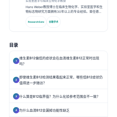
实验室医学与临床生物化学教授
Hans Weber教授博士在临床生物化学、实验室医学和生
物标志物研究方面拥有30年以上的专业经验。曾任德国
临床化学学会主席，他专注于诊断面板分析、生物标志物
标准化以及AI辅助的实验室医学。.
ResearchGate
谷歌学术
目录
维生素B12偏低的症状会在血清维生素B12正常时出现
吗？
即使维生素B12检测结果看起来正常，哪些低B12症状仍
值得进一步随访？
什么算是B12临界值？为什么化验参考范围会不一致？
为什么血清B12会漏掉功能性缺乏