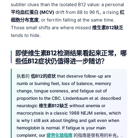
subtler clues than the isolated B12 value: a personal
平均血红蛋白 (MCV)
drift from 88 to 96 fL, a rising
红
细胞分布宽度
, or ferritin falling at the same time.
Those small shifts are where missed
维生素B12缺乏
tends to hide.
即使维生素B12检测结果看起来正常，哪
些低B12症状仍值得进一步随访？
执着的
低B12的症状
that deserve follow-up are
numb or burning feet, loss of balance, memory
change, tongue soreness, and fatigue out of
proportion to the CBC. Lindenbaum et al. described
neurologic
维生素B12缺乏
without anemia or
macrocytosis in a classic 1988 NEJM series, which
is why I still ask about tingling and gait even when
hemoglobin is normal. If fatigue is your main
complaint, our
疲劳化验指南
的指南是很有用的补充。.