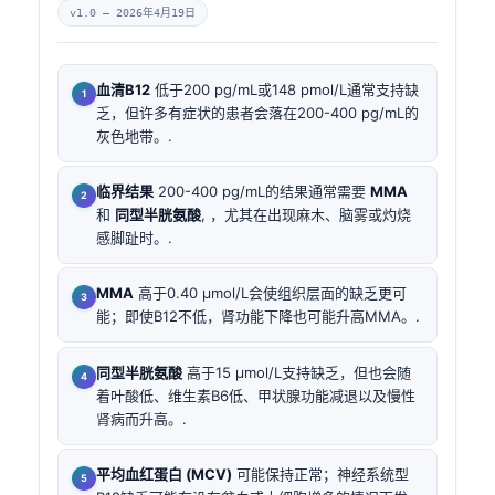
v1.0 —
2026年4月19日
血清B12
低于200 pg/mL或148 pmol/L通常支持缺
乏，但许多有症状的患者会落在200-400 pg/mL的
灰色地带。.
临界结果
200-400 pg/mL的结果通常需要
MMA
和
同型半胱氨酸
, ，尤其在出现麻木、脑雾或灼烧
感脚趾时。.
MMA
高于0.40 µmol/L会使组织层面的缺乏更可
能；即使B12不低，肾功能下降也可能升高MMA。.
同型半胱氨酸
高于15 µmol/L支持缺乏，但也会随
着叶酸低、维生素B6低、甲状腺功能减退以及慢性
肾病而升高。.
平均血红蛋白 (MCV)
可能保持正常；神经系统型