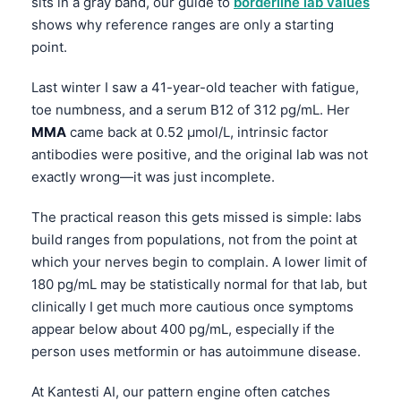
sits in a gray band, our guide to
borderline lab values
shows why reference ranges are only a starting
point.
Last winter I saw a 41-year-old teacher with fatigue,
toe numbness, and a serum B12 of 312 pg/mL. Her
MMA
came back at 0.52 µmol/L, intrinsic factor
antibodies were positive, and the original lab was not
exactly wrong—it was just incomplete.
The practical reason this gets missed is simple: labs
build ranges from populations, not from the point at
which your nerves begin to complain. A lower limit of
180 pg/mL may be statistically normal for that lab, but
clinically I get much more cautious once symptoms
appear below about 400 pg/mL, especially if the
person uses metformin or has autoimmune disease.
At Kantesti AI, our pattern engine often catches