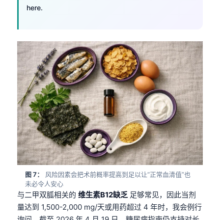
here.
தமிழ்
తెలుగు
मराठी
اردو
বাংলা
Shqip
Magyar
Slovenščina
한국어
Polski
图 7：
风险因素会把术前概率提高到足以让“正常血清值”也
Lietuvių kalba
未必令人安心
Русский
与二甲双胍相关的
维生素B12缺乏
足够常见，因此当剂
量达到 1,500-2,000 mg/天或用药超过 4 年时，我会例行
ქართული
询问。截至 2026 年 4 月 19 日，糖尿病指南仍支持对长