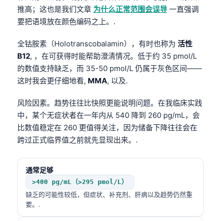
推高；这也是我们文章
为什么正常范围会误导
一直强调
要把语境放在颜色编码之上。.
全钴胺素（Holotranscobalamin），有时也称为
活性
B12
, ，在可获得时能帮助澄清情况。低于约 35 pmol/L
的数值支持缺乏，而 35-50 pmol/L 仍属于灰色区间——
这时我会更仔细地看,
MMA
, 以及.
风险因素。趋势往往比快照更能说明问题。在我临床实践
中，某个无症状者在一年内从 540 降到 260 pg/mL，会
比数值稳定在 260 更值得关注，因为储备下降往往会在
跨过正式临界值之前就先显现出来。.
通常足够
>400 pg/mL（>295 pmol/L）
缺乏的可能性较低，但症状、补充剂、肝病以及趋势仍然重
要。.