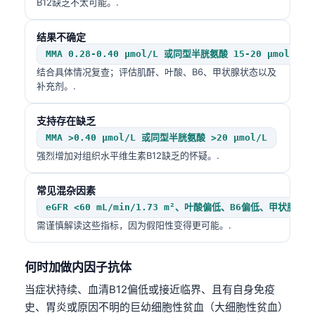
B12缺乏不太可能。.
结果不确定
MMA 0.28-0.40 µmol/L 或同型半胱氨酸 15-20 µmol/L
结合具体情况复查；评估肌酐、叶酸、B6、甲状腺状态以及
补充剂。.
支持存在缺乏
MMA >0.40 µmol/L 或同型半胱氨酸 >20 µmol/L
强烈增加对组织水平维生素B12缺乏的怀疑。.
常见混杂因素
eGFR <60 mL/min/1.73 m²、叶酸偏低、B6偏低、甲状腺
需谨慎解读这些指标，因为假阳性变得更可能。.
何时加做内因子抗体
Norsk bokmål
当症状持续、血清B12偏低或接近临界、且有自身免疫
Ślōnskŏ gŏdka
史、胃炎或原因不明的巨幼细胞性贫血（大细胞性贫血）