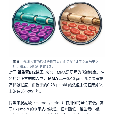
图 5：
代谢方面的后续检测可以在血清B12处于临界结果之
后，揭示组织层面的B12缺乏
对于
维生素B12缺乏
. 来说，MMA是更强的代谢线索。在
肾功能正常的成人中，
MMA
高于0.40 µmol/L会显著提
高怀疑程度，而低于约0.28 µmol/L的数值则使临床意义
上的缺乏不太可能。.
同型半胱氨酸（Homocysteine）有用但特异性较低。高
于15 µmol/L的水平支持缺乏，但叶酸低、维生素B6低、