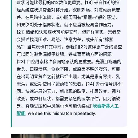
症状可能比最初的B12数值更重要。[18] 来自[19]的神
经系统症状通常会对称开始。双脚刺痛、对震动感觉变
差、在黑暗中笨拙，或小腿周围有“紧箍带”般的感觉，
如果[20]处于临界状态，就不应当被轻易当作压力。
[21] 情绪和认知症状可能更安静，但同样真实。患者常
会描述找词困难、易怒、注意力差，或头部有“棉絮
感”；当焦虑也在其中时，像我们[22]这样更广泛的筛查
可以同时避免漏掉甲状腺、铁或葡萄糖方面的问题。
[23] 口腔线索比许多网站承认的更重要。光滑且疼痛的
舌头、口腔溃疡、食欲下降，或原因不明的腹泻，可能
在出现明显贫血之前就已经出现，尤其是患有胃炎、乳
糜泻，或近期使用抑酸药物的患者。[24] 警示信号则不
同。快速进展的无力、新出现的跌倒、排尿改变、视力
改变，或单侧症状，都需要紧急的医学评估，因为铜缺
乏、脊髓受压和中风偶尔也可能伪装成[
坎泰斯蒂人工
智能
, we see this mismatch repeatedly.