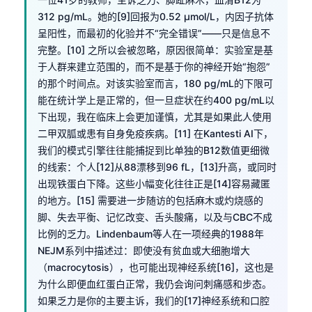
312 pg/mL。她的[9]回报为0.52 µmol/L，内因子抗体
呈阳性，而最初的化验并不“完全错误”——只是信息不
完整。[10] 之所以会被忽略，原因很简单：实验室是基
于人群来建立范围的，而不是基于你的神经开始“抱怨”
的那个时间点。对该实验室而言，180 pg/mL的下限可
能在统计学上是正常的，但一旦症状在约400 pg/mL以
下出现，我在临床上会更加谨慎，尤其是如果此人使用
二甲双胍或患有自身免疫疾病。[11] 在Kantesti AI下，
我们的模式引擎往往能捕捉到比单独的B12数值更细微
的线索：个人[12]从88漂移到96 fL，[13]升高，或同时
出现铁蛋白下降。这些小幅变化往往正是[14]容易藏匿
的地方。[15] 需要进一步随访的包括麻木或灼烧感的
脚、失去平衡、记忆改变、舌头酸痛，以及与CBC不成
比例的乏力。Lindenbaum等人在一项经典的1988年
NEJM系列中描述过：即使没有贫血或大细胞增大
（macrocytosis），也可能出现神经系统[16]，这也是
为什么即便血红蛋白正常，我仍会询问刺痛感和步态。
如果乏力是你的主要主诉，我们的[17]神经系统和口腔