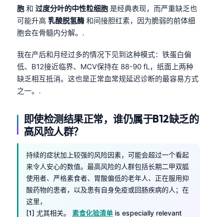
Català
胞
和
过度分叶的中性粒细胞
是经典表现，而严重缺乏也
可能升高
乳酸脱氢酶
和间接胆红素，因为脆弱的前体细
O‘zbekcha
胞会在骨髓内分解。.
Українська
我在产后和月经过多的情况下见到这种模式：铁蛋白偏
አማርኛ
低、B12接近临界、MCV保持在 88-90 fL，纸面上两种
Kiswahili
缺乏相互抵消。这也是正常血常规延迟诊断的最容易方式
ភាសាខ្មែរ
之一。.
ဗမာစာ
即使检测结果正常，谁仍属于B12缺乏的
ไทย
高风险人群？
Tagalog
Tiếng Việt
持续的症状加上较强的风险因素，可能会超过一个看起
来令人安心的数值。最高风险的人群包括长期二甲双胍
Bahasa Melayu
使用者、严格素食者、胃酸偏低的老年人、正在服用抑
മലയാളം
酸药物的患者，以及患有自身免疫或回肠疾病的人；在
ಕನ್ನಡ
这里，
[1] 尤其相关。
素食化验清单
is especially relevant
ગુજરાતી