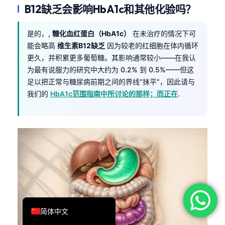
B12缺乏会影响HbA1c和其他化验吗？
فارسی
Română
是的，,
糖化血红蛋白（HbA1c）
在未治疗的情况下可
Türkçe
能会略高
维生素B12缺乏
因为较老的红细胞在体内循环
更久，并积累更多葡萄糖。其影响通常较小——在我认
Ελληνικά
为最有说服力的研究中大约为 0.2% 到 0.5%——但这
Português
足以把正常与糖尿病前期之间的界线“抹平”，因此请与
我们的
HbA1c范围指南中所讨论的那样；而正在
.
Español
Italiano
עִבְרִית
Français
العربية
Deutsch
English
简体中文