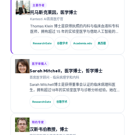
主要作者
托马斯·克莱因，医学博士
Kantesti AI首席医疗官
Thomas Klein 博士是获得执照的内科与临床血液科专科
医师，拥有超过 15 年的实验室医学与借助人工智能的临
床分析经验。作为 Kantesti AI 的首席医疗官，他负责对
专有神经网络的医学准确性进行临床监督。Klein 博士在
ResearchGate
谷歌学术
Academia.edu
奥西德
生物标志物解读以及实验室医学相关的实验室诊断方面
发表了大量研究成果。.
医学审稿人
Sarah Mitchell，医学博士，哲学博士
首席医学顾问 - 临床病理学和内科
Sarah Mitchell博士是获得董事会认证的临床病理科医
生，拥有超过18年的实验室医学与诊断分析经验。她在
临床化学方面拥有专业认证，并在临床实践中就生物标志
物面板与实验室分析发表了大量研究成果。.
ResearchGate
谷歌学术
特约专家
汉斯·韦伯教授，博士