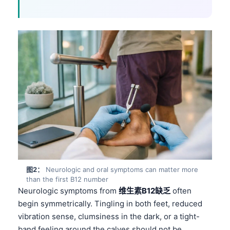
图2：
Neurologic and oral symptoms can matter more
than the first B12 number
Neurologic symptoms from
维生素B12缺乏
often
begin symmetrically. Tingling in both feet, reduced
vibration sense, clumsiness in the dark, or a tight-
band feeling around the calves should not be