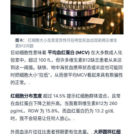
Gàidhlig
Euskara
Македонски јазик
Latviešu valoda
Galego
图 6：
红细胞大小及其变异性可在明显贫血出现前揭示维生
素B12问题
অসমীয়া
巨幼细胞性意味着
平均血红蛋白 (MCV)
在大多数成人化
සිංහල
验室中，超过 100 fL，但许多维生素B12缺乏患者从未达
到这一阈值。缺铁、地中海贫血携带状态或炎症也可能同
سنڌي
时把细胞大小“拉低”，从而使平均MCV看起来具有欺骗性
پښتو
的正常。.
红细胞分布宽度
超过 14.5% 提示红细胞群体混合，且常
Slovenčina
在血红蛋白下降之前升高。当我看到维生素B12为 260
Hrvatski
pg/mL、RDW 为 15.8%、而血红蛋白仍为 13.2 g/dL
时，我不会轻易让任何人放心。.
Suomi
Қазақ тілі
外周血涂片往往比患者预期更有信息量。.
大卵圆样红细