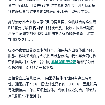
Čeština
期二甲双胍使用者进行定期维生素B12评估，因为糖尿病
日本語
性神经病变与维生素B12神经病变几乎可以完美重叠。.
Eesti
抑酸治疗比大多数人意识到的更重要。食物结合的维生素
Azərbaycan dili
B12需要胃酸和
内因子
才能被释放并吸收，因此长期使
Bosanski
用质子泵抑制剂或H2受体阻滞剂会逐渐降低储备，尤其
在 60 岁之后。.
Svenska
Српски језик
吸收不良会显著改变术前概率。如果某人出现体重下降、
腹胀、铁缺乏或自身免疫性甲状腺疾病，我也常会同时检
Íslenska
查乳糜泻相关指标；我们的
乳糜泻血液检查
解释了为什
Հայերեն
么铁和维生素B12会一起下降。.
Bahasa Indonesia
恶性贫血是经典陷阱。.
内因子抗体
阳性具有高度特异
हिन्दी
性，通常高于 95%，但敏感性只有约 50-60%，因此如果
Nederlands
胃泌素偏高、存在壁细胞抗体，或临床病史符合，即使结
Dansk
果为阴性也不能排除。.
Български