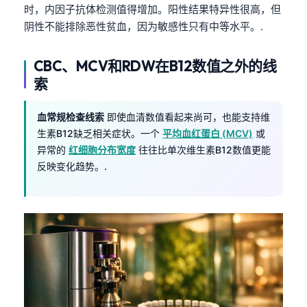
时，内因子抗体检测值得增加。阳性结果特异性很高，但
Frysk
阴性不能排除恶性贫血，因为敏感性只有中等水平。.
Esperanto
Беларуская мова
CBC、MCV和RDW在B12数值之外的线
索
Татар теле
Кыргызча
血常规检查线索
即使血清数值看起来尚可，也能支持维
ئۇيغۇرچە
生素B12缺乏相关症状。一个
平均血红蛋白 (MCV)
或
Cebuano
异常的
红细胞分布宽度
往往比单次维生素B12数值更能
反映变化趋势。.
Basa Jawa
ພາສາລາວ
Монгол
Afrikaans
العربية المغربية
Occitan