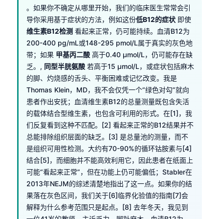
。如果你不确定从哪里开始，我们的临床医生常常会引
导你采用基于症状的方法，例如这份
低B12的症状
即使
维生素B12检测
看起来正常，仍可能持续。血清B12为
200-400 pg/mL或148-295 pmol/L属于真实的灰色地
带；如果
甲基丙二酸
高于0.40 µmol/L，仍可能存在缺
乏。,
同型半胱氨酸
若高于15 µmol/L，或症状包括麻木
的脚、灼烧感的舌头、平衡困难或记忆改变。我是
Thomas Klein，MD，我不会仅凭一个“绿色对勾”就向
患者作出安抚；血清维生素B12的总量测量既包含失活
的载体结合型维生素，也包含可利用的形式。在[1]，我
们反复看到这种不匹配。[2] 看起来正常的B12结果并不
总能排除组织层面的缺乏。[3] 是总量池的测量，而不
是组织可用性检测。大约有70-90%的循环钴胺素与[4]
结合[5]，而细胞并不能高效利用它，因此患者在纸面上
可能“看起来正常”，但在功能上仍可能偏低；Stabler在
2013年NEJM的综述清楚地指出了这一点。如果你的结
果落在灰色区间，我们关于[6]临界化验值的指南[7]会
解释为什么参考范围只是起点。[8] 去年冬天，我见到
一位41岁的教师，主诉乏力、脚趾麻木，血清B12为