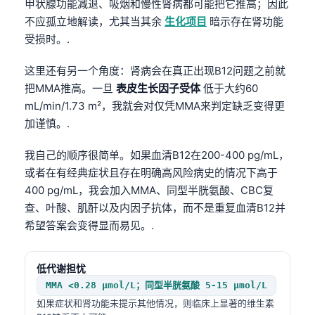
甲状腺功能减退、吸烟和慢性肾病都可能把它推高；因此
不应孤立地解读，尤其当其余
生化项目
暗示存在肾功能
受损时。.
这里还有另一个角度：肾病会在真正出现B12问题之前就
把MMA推高。一旦
表皮生长因子受体
低于大约60
mL/min/1.73 m²，我就会对仅凭MMA来判定缺乏变得更
加谨慎。.
我自己的顺序很简单。如果血清B12在200-400 pg/mL，
或者在有经典症状且存在明确高风险病史的情况下高于
400 pg/mL，我会加入MMA、同型半胱氨酸、CBC复
查、叶酸、肌酐以及内因子抗体，而不是重复血清B12并
希望答案会变得显而易见。.
低代谢担忧
MMA <0.28 µmol/L；同型半胱氨酸 5-15 µmol/L
如果症状和肾功能未提示其他情况，则临床上显著的维生素