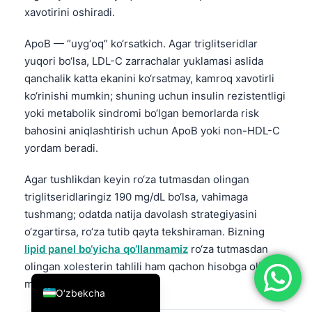
xavotirini oshiradi.
简体中文
Română
ApoB — “uyg‘oq” ko‘rsatkich. Agar triglitseridlar
yuqori bo‘lsa, LDL-C zarrachalar yuklamasi aslida
Türkçe
qanchalik katta ekanini ko‘rsatmay, kamroq xavotirli
Ελληνικά
ko‘rinishi mumkin; shuning uchun insulin rezistentligi
Português
yoki metabolik sindromi bo‘lgan bemorlarda risk
bahosini aniqlashtirish uchun ApoB yoki non-HDL-C
Español
yordam beradi.
Italiano
עִבְרִית
Agar tushlikdan keyin ro‘za tutmasdan olingan
triglitseridlaringiz 190 mg/dL bo‘lsa, vahimaga
Français
tushmang; odatda natija davolash strategiyasini
العربية
o‘zgartirsa, ro‘za tutib qayta tekshiraman. Bizning
Deutsch
lipid panel bo‘yicha qo‘llanmamiz
ro‘za tutmasdan
olingan xolesterin tahlili ham qachon hisobga olinishi
English
mumkinligini tushuntiradi.
O‘zbekcha