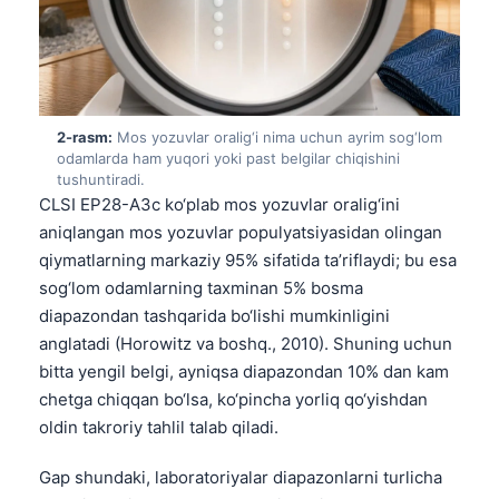
2-rasm:
Mos yozuvlar oralig‘i nima uchun ayrim sog‘lom
odamlarda ham yuqori yoki past belgilar chiqishini
tushuntiradi.
CLSI EP28-A3c ko‘plab mos yozuvlar oralig‘ini
aniqlangan mos yozuvlar populyatsiyasidan olingan
qiymatlarning markaziy 95% sifatida ta’riflaydi; bu esa
sog‘lom odamlarning taxminan 5% bosma
diapazondan tashqarida bo‘lishi mumkinligini
anglatadi (Horowitz va boshq., 2010). Shuning uchun
bitta yengil belgi, ayniqsa diapazondan 10% dan kam
chetga chiqqan bo‘lsa, ko‘pincha yorliq qo‘yishdan
oldin takroriy tahlil talab qiladi.
Gap shundaki, laboratoriyalar diapazonlarni turlicha