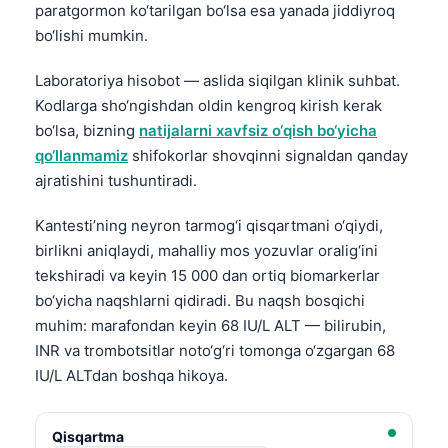
paratgormon ko‘tarilgan bo‘lsa esa yanada jiddiyroq
bo‘lishi mumkin.
Laboratoriya hisobot — aslida siqilgan klinik suhbat.
Kodlarga sho‘ngishdan oldin kengroq kirish kerak
bo‘lsa, bizning
natijalarni xavfsiz o‘qish bo‘yicha
qo‘llanmamiz
shifokorlar shovqinni signaldan qanday
ajratishini tushuntiradi.
Kantesti’ning neyron tarmog‘i qisqartmani o‘qiydi,
birlikni aniqlaydi, mahalliy mos yozuvlar oralig‘ini
tekshiradi va keyin 15 000 dan ortiq biomarkerlar
bo‘yicha naqshlarni qidiradi. Bu naqsh bosqichi
muhim: marafondan keyin 68 IU/L ALT — bilirubin,
INR va trombotsitlar noto‘g‘ri tomonga o‘zgargan 68
IU/L ALTdan boshqa hikoya.
Qisqartma