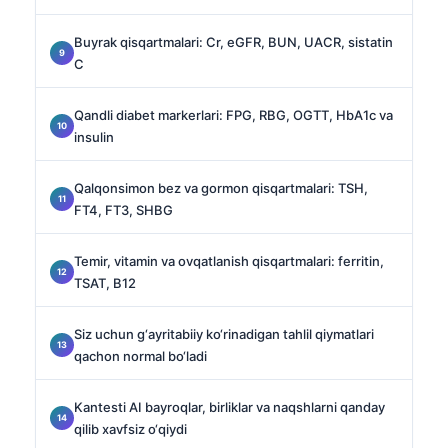
Buyrak qisqartmalari: Cr, eGFR, BUN, UACR, sistatin
C
Qandli diabet markerlari: FPG, RBG, OGTT, HbA1c va
insulin
Qalqonsimon bez va gormon qisqartmalari: TSH,
FT4, FT3, SHBG
Temir, vitamin va ovqatlanish qisqartmalari: ferritin,
TSAT, B12
Siz uchun g‘ayritabiiy ko‘rinadigan tahlil qiymatlari
qachon normal bo‘ladi
Kantesti AI bayroqlar, birliklar va naqshlarni qanday
qilib xavfsiz o‘qiydi