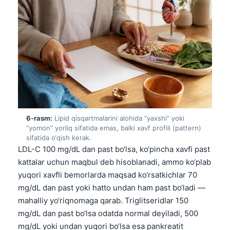
日本語
Eesti
Azərbaycan dili
Bosanski
Svenska
Српски језик
Íslenska
6-rasm:
Lipid qisqartmalarini alohida “yaxshi” yoki
Հայերեն
“yomon” yorliq sifatida emas, balki xavf profili (pattern)
sifatida o‘qish kerak.
Bahasa Indonesia
LDL-C 100 mg/dL dan past bo‘lsa, ko‘pincha xavfi past
हिन्दी
kattalar uchun maqbul deb hisoblanadi, ammo ko‘plab
yuqori xavfli bemorlarda maqsad ko‘rsatkichlar 70
Nederlands
mg/dL dan past yoki hatto undan ham past bo‘ladi —
Dansk
mahalliy yo‘riqnomaga qarab. Triglitseridlar 150
Български
mg/dL dan past bo‘lsa odatda normal deyiladi, 500
فارسی
mg/dL yoki undan yuqori bo‘lsa esa pankreatit