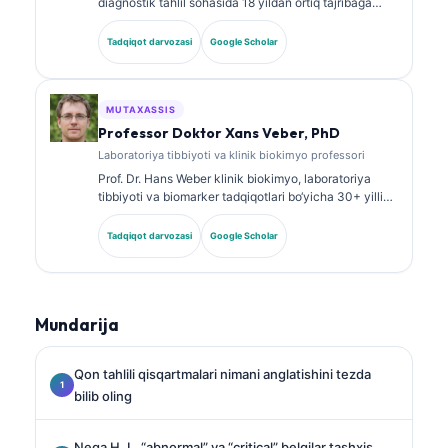
diagnostik tahlil sohasida 18 yildan ortiq tajribaga
ega, kengash tomonidan tasdiqlangan klinik patolog.
U klinik biokimyo bo‘yicha ixtisoslashtirilgan
Tadqiqot darvozasi
Google Scholar
sertifikatlarga ega va klinik amaliyotda biomarker
panellari hamda laboratoriya tahlili bo‘yicha keng
ko‘lamli ishlar e’lon qilgan.
MUTAXASSIS
Professor Doktor Xans Veber, PhD
Laboratoriya tibbiyoti va klinik biokimyo professori
Prof. Dr. Hans Weber klinik biokimyo, laboratoriya
tibbiyoti va biomarker tadqiqotlari bo‘yicha 30+ yillik
tajribaga ega. Germaniya Klinik biokimyo jamiyatining
sobiq prezidenti bo‘lib, u diagnostik panellar tahlili,
Tadqiqot darvozasi
Google Scholar
biomarkerlarni standartlashtirish va AI yordamidagi
laboratoriya tibbiyoti yo‘nalishlariga ixtisoslashgan.
Mundarija
Qon tahlili qisqartmalari nimani anglatishini tezda
bilib oling
Nega H, L, “abnormal” va “critical” belgilar tashxis