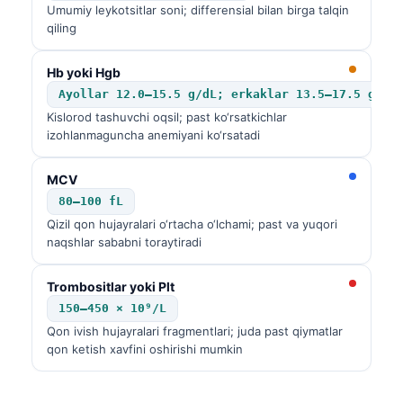
Umumiy leykotsitlar soni; differensial bilan birga talqin
qiling
Hb yoki Hgb
Ayollar 12.0–15.5 g/dL; erkaklar 13.5–17.5 g/dL
Kislorod tashuvchi oqsil; past ko‘rsatkichlar
izohlanmaguncha anemiyani ko‘rsatadi
MCV
80–100 fL
Qizil qon hujayralari o‘rtacha o‘lchami; past va yuqori
naqshlar sababni toraytiradi
Trombositlar yoki Plt
150–450 × 10⁹/L
Qon ivish hujayralari fragmentlari; juda past qiymatlar
qon ketish xavfini oshirishi mumkin