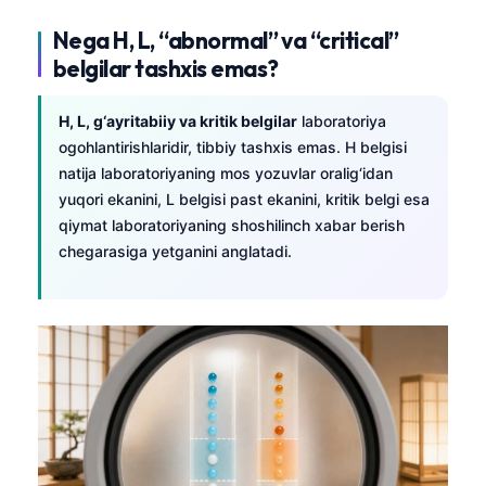
Nega H, L, “abnormal” va “critical”
belgilar tashxis emas?
H, L, g‘ayritabiiy va kritik belgilar
laboratoriya
ogohlantirishlaridir, tibbiy tashxis emas. H belgisi
natija laboratoriyaning mos yozuvlar oralig‘idan
yuqori ekanini, L belgisi past ekanini, kritik belgi esa
qiymat laboratoriyaning shoshilinch xabar berish
chegarasiga yetganini anglatadi.