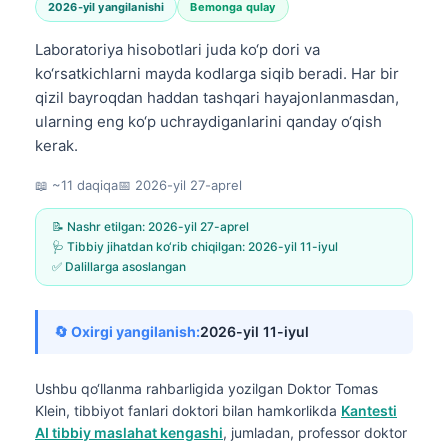
2026-yil yangilanishi
Bemonga qulay
Laboratoriya hisobotlari juda ko‘p dori va
ko‘rsatkichlarni mayda kodlarga siqib beradi. Har bir
qizil bayroqdan haddan tashqari hayajonlanmasdan,
ularning eng ko‘p uchraydiganlarini qanday o‘qish
kerak.
📖 ~11 daqiqa
📅
2026-yil 27-aprel
📝 Nashr etilgan:
2026-yil 27-aprel
🩺 Tibbiy jihatdan ko‘rib chiqilgan:
2026-yil 11-iyul
✅ Dalillarga asoslangan
🔄 Oxirgi yangilanish:
2026-yil 11-iyul
Ushbu qo‘llanma rahbarligida yozilgan
Doktor Tomas
Klein, tibbiyot fanlari doktori
bilan hamkorlikda
Kantesti
AI tibbiy maslahat kengashi
, jumladan, professor doktor