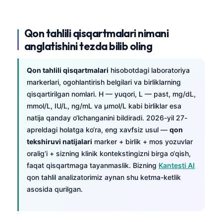
Qon tahlili qisqartmalari nimani
anglatishini tezda bilib oling
Qon tahlili qisqartmalari
hisobotdagi laboratoriya
markerlari, ogohlantirish belgilari va birliklarning
qisqartirilgan nomlari. H — yuqori, L — past, mg/dL,
mmol/L, IU/L, ng/mL va µmol/L kabi birliklar esa
natija qanday o‘lchanganini bildiradi. 2026-yil 27-
apreldagi holatga ko‘ra, eng xavfsiz usul —
qon
tekshiruvi natijalari
marker + birlik + mos yozuvlar
oralig‘i + sizning klinik kontekstingizni birga o‘qish,
faqat qisqartmaga tayanmaslik. Bizning
Kantesti AI
qon tahlil analizatorimiz aynan shu ketma-ketlik
asosida qurilgan.