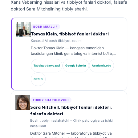
Xans Veberning hissalari va tibbiyot fanlari doktori, falsafa
doktori Sara Mitchellning tibbiy sharhi.
BOSH MUALLIF
Tomas Klein, tibbiyot fanlari doktori
Kantesti AI bosh tibbiyot xodimi
Doktor Tomas Klein — kengash tomonidan
tasdiqlangan klinik gematolog va internist bo‘lib,
laboratoriya tibbiyoti va AI yordamida klinik tahlil
sohasida 15 yildan ortiq tajribaga ega. Kantesti AI
Tadqiqot darvozasi
Google Scholar
Academia.edu
kompaniyasida Bosh tibbiy xodim sifatida u xususiy
neyron tarmoqning tibbiy aniqligi bo‘yicha klinik
ORCID
nazoratni ta’minlaydi. Doktor Klein biomarkerlar
talqini va laboratoriya diagnostikasi bo‘yicha
laboratoriya tibbiyoti mavzularida keng ko‘lamli ilmiy
ishlar e’lon qilgan.
TIBBIY SHARHLOVCHI
Sara Mitchell, tibbiyot fanlari doktori,
falsafa doktori
Bosh tibbiy maslahatchi - Klinik patologiya va ichki
kasalliklar
Doktor Sara Mitchell — laboratoriya tibbiyoti va