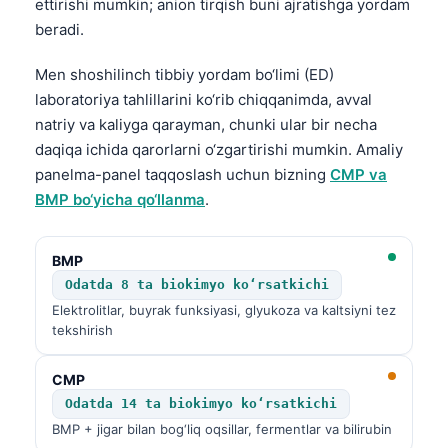
ettirishi mumkin; anion tirqish buni ajratishga yordam
beradi.
Men shoshilinch tibbiy yordam bo‘limi (ED)
laboratoriya tahlillarini ko‘rib chiqqanimda, avval
natriy va kaliyga qarayman, chunki ular bir necha
daqiqa ichida qarorlarni o‘zgartirishi mumkin. Amaliy
panelma-panel taqqoslash uchun bizning
CMP va
BMP bo‘yicha qo‘llanma
.
BMP
Odatda 8 ta biokimyo ko‘rsatkichi
Elektrolitlar, buyrak funksiyasi, glyukoza va kaltsiyni tez
tekshirish
CMP
Odatda 14 ta biokimyo ko‘rsatkichi
BMP + jigar bilan bog‘liq oqsillar, fermentlar va bilirubin