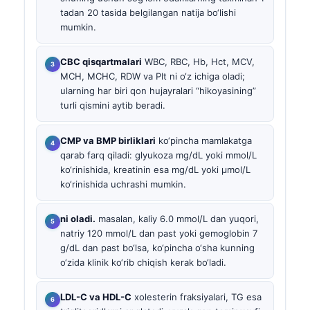
tadan 20 tasida belgilangan natija bo‘lishi
mumkin.
CBC qisqartmalari
WBC, RBC, Hb, Hct, MCV,
MCH, MCHC, RDW va Plt ni o‘z ichiga oladi;
ularning har biri qon hujayralari “hikoyasining”
turli qismini aytib beradi.
CMP va BMP birliklari
ko‘pincha mamlakatga
qarab farq qiladi: glyukoza mg/dL yoki mmol/L
ko‘rinishida, kreatinin esa mg/dL yoki µmol/L
ko‘rinishida uchrashi mumkin.
ni oladi.
masalan, kaliy 6.0 mmol/L dan yuqori,
natriy 120 mmol/L dan past yoki gemoglobin 7
g/dL dan past bo‘lsa, ko‘pincha o‘sha kunning
o‘zida klinik ko‘rib chiqish kerak bo‘ladi.
LDL-C va HDL-C
xolesterin fraksiyalari, TG esa