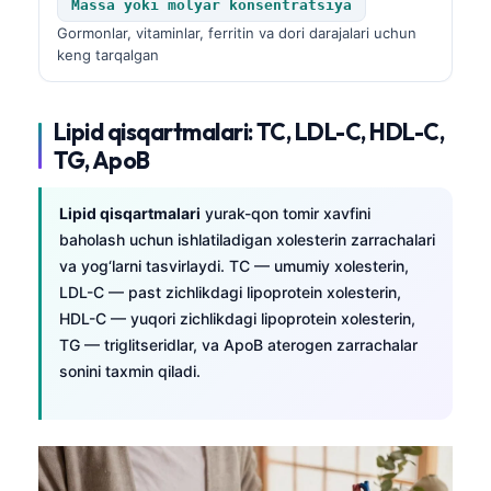
Massa yoki molyar konsentratsiya
తెలుగు
Gormonlar, vitaminlar, ferritin va dori darajalari uchun
keng tarqalgan
मराठी
اردو
Lipid qisqartmalari: TC, LDL-C, HDL-C,
বাংলা
TG, ApoB
Shqip
Magyar
Lipid qisqartmalari
yurak-qon tomir xavfini
baholash uchun ishlatiladigan xolesterin zarrachalari
Slovenščina
va yog‘larni tasvirlaydi. TC — umumiy xolesterin,
한국어
LDL-C — past zichlikdagi lipoprotein xolesterin,
HDL-C — yuqori zichlikdagi lipoprotein xolesterin,
Polski
TG — triglitseridlar, va ApoB aterogen zarrachalar
Lietuvių kalba
sonini taxmin qiladi.
Русский
ქართული
Čeština