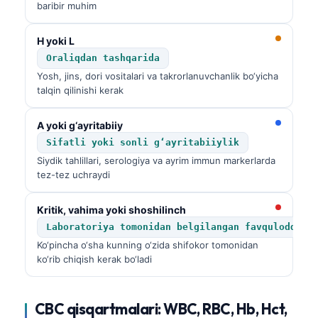
baribir muhim
H yoki L
Oraliqdan tashqarida
Yosh, jins, dori vositalari va takrorlanuvchanlik bo‘yicha
talqin qilinishi kerak
A yoki g‘ayritabiiy
Sifatli yoki sonli g‘ayritabiiylik
Siydik tahlillari, serologiya va ayrim immun markerlarda
tez-tez uchraydi
Kritik, vahima yoki shoshilinch
Laboratoriya tomonidan belgilangan favqulodda h
Ko‘pincha o‘sha kunning o‘zida shifokor tomonidan
ko‘rib chiqish kerak bo‘ladi
CBC qisqartmalari: WBC, RBC, Hb, Hct,