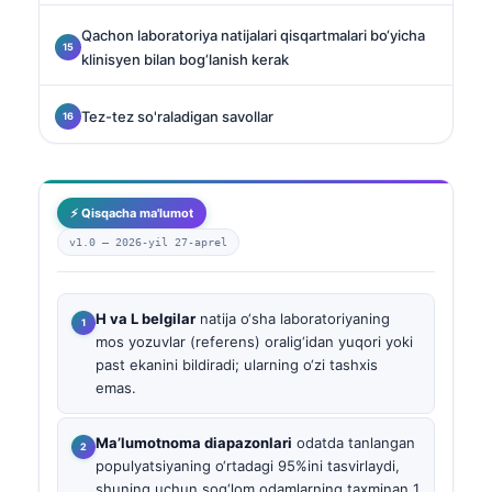
Qachon laboratoriya natijalari qisqartmalari bo‘yicha
klinisyen bilan bog‘lanish kerak
Tez-tez so'raladigan savollar
⚡ Qisqacha ma'lumot
v1.0 —
2026-yil 27-aprel
H va L belgilar
natija o‘sha laboratoriyaning
mos yozuvlar (referens) oralig‘idan yuqori yoki
past ekanini bildiradi; ularning o‘zi tashxis
emas.
Ma’lumotnoma diapazonlari
odatda tanlangan
populyatsiyaning o‘rtadagi 95%ini tasvirlaydi,
shuning uchun sog‘lom odamlarning taxminan 1