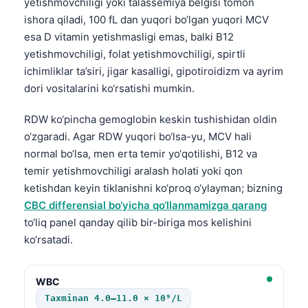
yetishmovchiligi yoki talassemiya belgisi tomon
ishora qiladi, 100 fL dan yuqori bo‘lgan yuqori MCV
esa D vitamin yetishmasligi emas, balki B12
yetishmovchiligi, folat yetishmovchiligi, spirtli
ichimliklar ta’siri, jigar kasalligi, gipotiroidizm va ayrim
dori vositalarini ko‘rsatishi mumkin.
RDW ko‘pincha gemoglobin keskin tushishidan oldin
o‘zgaradi. Agar RDW yuqori bo‘lsa-yu, MCV hali
normal bo‘lsa, men erta temir yo‘qotilishi, B12 va
temir yetishmovchiligi aralash holati yoki qon
ketishdan keyin tiklanishni ko‘proq o‘ylayman; bizning
CBC differensial bo‘yicha qo‘llanmamizga qarang
to‘liq panel qanday qilib bir-biriga mos kelishini
ko‘rsatadi.
WBC
Taxminan 4.0–11.0 × 10⁹/L