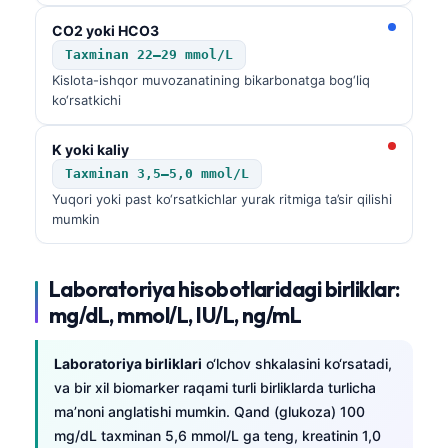
CO2 yoki HCO3
Taxminan 22–29 mmol/L
Kislota-ishqor muvozanatining bikarbonatga bog‘liq
ko‘rsatkichi
K yoki kaliy
Taxminan 3,5–5,0 mmol/L
Yuqori yoki past ko‘rsatkichlar yurak ritmiga ta’sir qilishi
mumkin
Laboratoriya hisobotlaridagi birliklar:
mg/dL, mmol/L, IU/L, ng/mL
Laboratoriya birliklari
o‘lchov shkalasini ko‘rsatadi,
va bir xil biomarker raqami turli birliklarda turlicha
Norsk bokmål
ma’noni anglatishi mumkin. Qand (glukoza) 100
Ślōnskŏ gŏdka
mg/dL taxminan 5,6 mmol/L ga teng, kreatinin 1,0