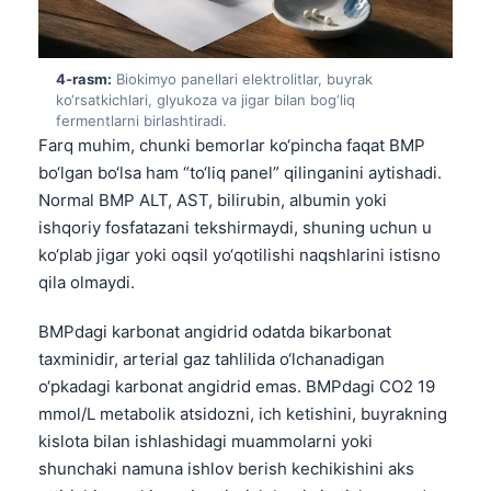
4-rasm:
Biokimyo panellari elektrolitlar, buyrak
ko‘rsatkichlari, glyukoza va jigar bilan bog‘liq
fermentlarni birlashtiradi.
Farq muhim, chunki bemorlar ko‘pincha faqat BMP
bo‘lgan bo‘lsa ham “to‘liq panel” qilinganini aytishadi.
Normal BMP ALT, AST, bilirubin, albumin yoki
ishqoriy fosfatazani tekshirmaydi, shuning uchun u
ko‘plab jigar yoki oqsil yo‘qotilishi naqshlarini istisno
qila olmaydi.
BMPdagi karbonat angidrid odatda bikarbonat
taxminidir, arterial gaz tahlilida o‘lchanadigan
o‘pkadagi karbonat angidrid emas. BMPdagi CO2 19
mmol/L metabolik atsidozni, ich ketishini, buyrakning
kislota bilan ishlashidagi muammolarni yoki
shunchaki namuna ishlov berish kechikishini aks