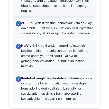
triglitseridlarni anglatadi; yurak-qon tomir xavfi
bitta ko‘rsatkichga emas, balki to‘liq naqshga
bog‘liq.
eGFR
buyrak filtrlashini baholaydi; kamida 3 oy
davomida 60 mL/min/1.73 m² dan past qiymatlar
surunkali buyrak kasalligini ko‘rsatishi mumkin.
HbA1c
6.5% yoki undan yuqori ko‘rsatkich
ko‘pincha diabetni aniqlash uchun ishlatiladi,
ammo anemiya, homiladorlik va ayrim
gemoglobin variantlari uni buzib ko‘rsatishi
mumkin.
Kontekst rangli belgilashdan muhimroq
chunki
och qoringa bo‘lish holati, jismoniy mashqlar,
homiladorlik, dori vositalari, balandlik va
suvsizlanish kasalliksiz ham laboratoriya
ko‘rsatkichlarini o‘zgartirishi mumkin.