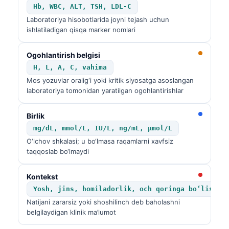
Hb, WBC, ALT, TSH, LDL-C
Laboratoriya hisobotlarida joyni tejash uchun
ishlatiladigan qisqa marker nomlari
Ogohlantirish belgisi
H, L, A, C, vahima
Mos yozuvlar oralig‘i yoki kritik siyosatga asoslangan
laboratoriya tomonidan yaratilgan ogohlantirishlar
Birlik
mg/dL, mmol/L, IU/L, ng/mL, µmol/L
O‘lchov shkalasi; u bo‘lmasa raqamlarni xavfsiz
taqqoslab bo‘lmaydi
Kontekst
Yosh, jins, homiladorlik, och qoringa bo‘lish, 
Natijani zararsiz yoki shoshilinch deb baholashni
belgilaydigan klinik ma’lumot