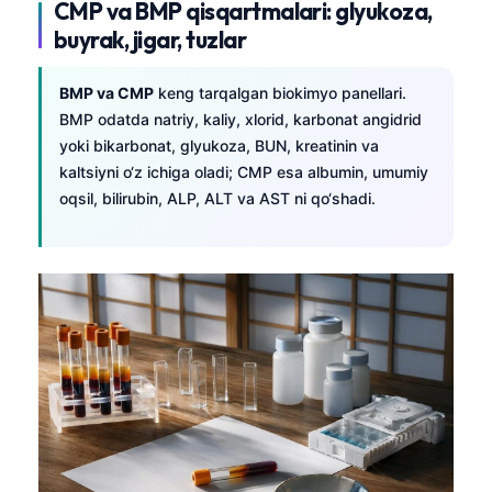
CMP va BMP qisqartmalari: glyukoza,
buyrak, jigar, tuzlar
BMP va CMP
keng tarqalgan biokimyo panellari.
BMP odatda natriy, kaliy, xlorid, karbonat angidrid
yoki bikarbonat, glyukoza, BUN, kreatinin va
kaltsiyni o‘z ichiga oladi; CMP esa albumin, umumiy
oqsil, bilirubin, ALP, ALT va AST ni qo‘shadi.