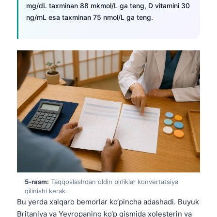
mg/dL taxminan 88 mkmol/L ga teng, D vitamini 30
Frysk
ng/mL esa taxminan 75 nmol/L ga teng.
Esperanto
Беларуская мова
Татар теле
Кыргызча
ئۇيغۇرچە
Cebuano
Basa Jawa
ພາສາລາວ
Монгол
Afrikaans
5-rasm:
Taqqoslashdan oldin birliklar konvertatsiya
العربية المغربية
qilinishi kerak.
Bu yerda xalqaro bemorlar ko‘pincha adashadi. Buyuk
Occitan
Britaniya va Yevropaning ko‘p qismida xolesterin va