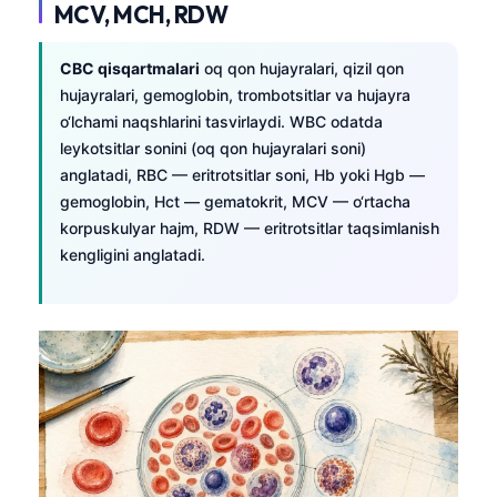
MCV, MCH, RDW
CBC qisqartmalari
oq qon hujayralari, qizil qon
hujayralari, gemoglobin, trombotsitlar va hujayra
o‘lchami naqshlarini tasvirlaydi. WBC odatda
leykotsitlar sonini (oq qon hujayralari soni)
anglatadi, RBC — eritrotsitlar soni, Hb yoki Hgb —
gemoglobin, Hct — gematokrit, MCV — o‘rtacha
korpuskulyar hajm, RDW — eritrotsitlar taqsimlanish
kengligini anglatadi.