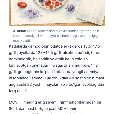
3-rasm:
CBC qisqartmalari hujayra sonlari, gemoglobin
konsentratsiyasi va hujayra o‘lchami o‘zgaruvchanligiga
mos keladi.
Kattalarda gemoglobin odatda erkaklarda 13.5–17.5
g/dL, ayollarda 12.0–15.5 g/dL atrofida bo‘ladi, biroq
homiladorlik, balandlik va etnik kelib chiqish
kutilayotgan qiymatlarni o‘zgartirishi mumkin. 11.2
g/dL gemoglobin ko‘plab kattalarda yengil anemiya
hisoblanadi, ammo u jarrohlikdan 48 soat o‘tib nimani
anglatishi 22 yoshli, hayzlari ko‘p bo‘lgan ayoldagidan
farq qiladi.
MCV — mening eng sevimli “jim” ishoralarimdan biri.
80 fL dan past bo‘lgan past MCV temir