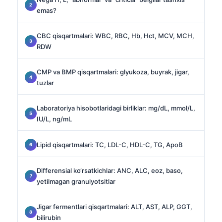
emas?
CBC qisqartmalari: WBC, RBC, Hb, Hct, MCV, MCH,
RDW
CMP va BMP qisqartmalari: glyukoza, buyrak, jigar,
tuzlar
Laboratoriya hisobotlaridagi birliklar: mg/dL, mmol/L,
IU/L, ng/mL
Lipid qisqartmalari: TC, LDL-C, HDL-C, TG, ApoB
Differensial ko‘rsatkichlar: ANC, ALC, eoz, baso,
yetilmagan granulyotsitlar
Jigar fermentlari qisqartmalari: ALT, AST, ALP, GGT,
bilirubin