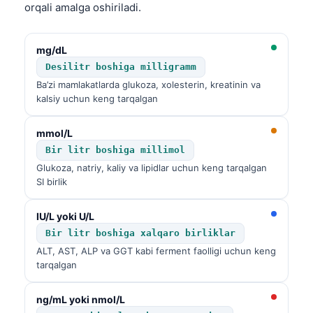
orqali amalga oshiriladi.
Català
Українська
mg/dL
አማርኛ
Desilitr boshiga milligramm
Kiswahili
Ba’zi mamlakatlarda glukoza, xolesterin, kreatinin va
kalsiy uchun keng tarqalgan
ភាសាខ្មែរ
ဗမာစာ
mmol/L
ไทย
Bir litr boshiga millimol
Glukoza, natriy, kaliy va lipidlar uchun keng tarqalgan
Tagalog
SI birlik
Tiếng Việt
IU/L yoki U/L
Bahasa Melayu
Bir litr boshiga xalqaro birliklar
മലയാളം
ALT, AST, ALP va GGT kabi ferment faolligi uchun keng
ಕನ್ನಡ
tarqalgan
ગુજરાતી
ng/mL yoki nmol/L
தமிழ்