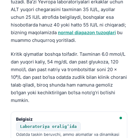
tuzadi. Ba’zi Yevropa laboratoriyalari erkaklar uchun
ALT yuqori chegarasini taxminan 35 IU/L, ayollar
uchun 25 IU/L atrofida belgilaydi, boshqalar esa
hisobotlarda hanuz 40 yoki hatto 55 IU/L ni chiqaradi;
bizning maqolamizda
normal diapazon tuzoqlari
bu
muammo chuqurroq yoritiladi.
Kritik qiymatlar boshqa toifadir. Taxminan 6.0 mmol/L
dan yuqori kaliy, 54 mg/dL dan past glyukoza, 120
mmol/L dan past natriy va trombotsitlar soni 20 ×
10⁹/L dan past bo‘lsa odatda zudlik bilan klinik chorani
talab qiladi, biroq shunda ham namuna gemoliz
bo‘lgan yoki kechiktirilgan bo‘lsa noto‘g‘ri bo‘lishi
mumkin.
Belgisiz
Laboratoriya oralig‘ida
Odatda taskin beruvchi, ammo alomatlar va dinamikasi