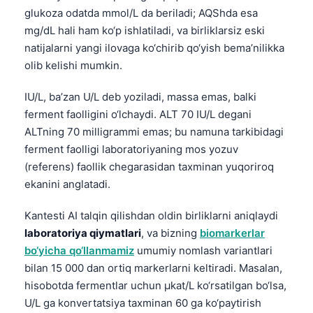
Gàidhlig
glukoza odatda mmol/L da beriladi; AQShda esa
Euskara
mg/dL hali ham ko‘p ishlatiladi, va birliklarsiz eski
Македонски јазик
natijalarni yangi ilovaga ko‘chirib qo‘yish bema’nilikka
olib kelishi mumkin.
Latviešu valoda
Galego
IU/L, ba’zan U/L deb yoziladi, massa emas, balki
ferment faolligini o‘lchaydi. ALT 70 IU/L degani
অসমীয়া
ALTning 70 milligrammi emas; bu namuna tarkibidagi
සිංහල
ferment faolligi laboratoriyaning mos yozuv
سنڌي
(referens) faollik chegarasidan taxminan yuqoriroq
ekanini anglatadi.
پښتو
Kantesti AI talqin qilishdan oldin birliklarni aniqlaydi
Slovenčina
laboratoriya qiymatlari
, va bizning
biomarkerlar
bo‘yicha qo‘llanmamiz
umumiy nomlash variantlari
Hrvatski
bilan 15 000 dan ortiq markerlarni keltiradi. Masalan,
Suomi
hisobotda fermentlar uchun µkat/L ko‘rsatilgan bo‘lsa,
Қазақ тілі
U/L ga konvertatsiya taxminan 60 ga ko‘paytirish