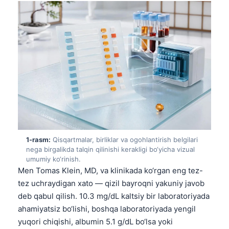
1-rasm:
Qisqartmalar, birliklar va ogohlantirish belgilari
nega birgalikda talqin qilinishi kerakligi bo‘yicha vizual
umumiy ko‘rinish.
Men Tomas Klein, MD, va klinikada ko‘rgan eng tez-
tez uchraydigan xato — qizil bayroqni yakuniy javob
deb qabul qilish. 10.3 mg/dL kaltsiy bir laboratoriyada
ahamiyatsiz bo‘lishi, boshqa laboratoriyada yengil
yuqori chiqishi, albumin 5.1 g/dL bo‘lsa yoki