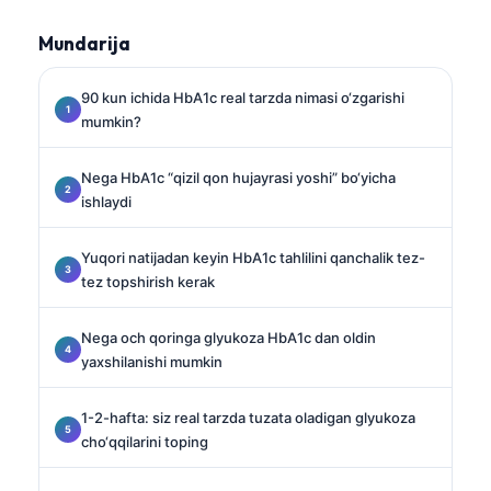
Mundarija
90 kun ichida HbA1c real tarzda nimasi o‘zgarishi
mumkin?
Nega HbA1c “qizil qon hujayrasi yoshi” bo‘yicha
ishlaydi
Yuqori natijadan keyin HbA1c tahlilini qanchalik tez-
tez topshirish kerak
Nega och qoringa glyukoza HbA1c dan oldin
yaxshilanishi mumkin
1-2-hafta: siz real tarzda tuzata oladigan glyukoza
cho‘qqilarini toping