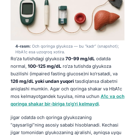
4-rasm:
Och qoringa glyukoza — bu “kadr” (snapshot);
HbA1c esa uzoqroq xotira.
Ro‘za tutishdagi glyukoza
70-99 mg/dL
odatda
normal,
100-125 mg/dL
ro‘za tutishda glyukoza
buzilishi (impaired fasting glucose)ni ko‘rsatadi, va
126 mg/dL yoki undan yuqori
tasdiqlansa diabetni
aniqlashi mumkin. Agar och qoringa shakar va HbA1c
mos kelmayotgandek tuyulsa, nima uchun
A1c va och
qoringa shakar bir-biriga to‘g‘ri kelmaydi
.
jigar odatda och qoringa glyukozaning
“qaysarligi”ning asosiy sababi hisoblanadi. Kechasi
jigar tomonidan glyukozaning ajralishi, ayniqsa uyqu