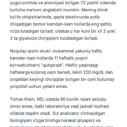
yuguruvchida va anemiyasi bo‘lgan 72 yoshli odamda
turlicha ma’noni anglatishi mumkin. Mening klinik
ko‘rib chiqishlarimda, qayta tekshiruvda yutib
chiqadigan bemor kamdan-kam hollarda eng qattiq
ro‘za tutadigan bo‘ladi; odatda u har kuni bir xil 2 yoki
3 ta glyukoza cho‘qqisini tuzatadigan bo‘ladi.
Noqulay qismi shuki: mukammal yakuniy hafta
kamdan-kam hollarda 11 haftalik yuqori
ko‘rsatkichlarni “qutqaradi”. HbA1c yaqindagi
haftalarga ko‘proq vazn beradi, lekin 220 mg/dL dan
ovqatdan keyingi cho‘qqilar bo‘lgan bir oyni butunlay
yo‘qotish uchun yetarli emas.
Tomas Klein, MD, odatda 90 kunlik rejani axloqiy
sinov emas, balki laboratoriya vaqt jadvali loyihasi
sifatida taqdim etadi. Siz analizator o‘lchaydigan
biologiyani o‘zgartirishga harakat qilyapsiz va