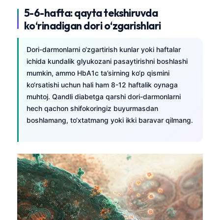
5-6-hafta: qayta tekshiruvda
తెలుగు
ko‘rinadigan dori o‘zgarishlari
मराठी
اردو
Dori-darmonlarni o‘zgartirish kunlar yoki haftalar
ichida kundalik glyukozani pasaytirishni boshlashi
বাংলা
mumkin, ammo HbA1c ta’sirning ko‘p qismini
Shqip
ko‘rsatishi uchun hali ham 8-12 haftalik oynaga
Magyar
muhtoj. Qandli diabetga qarshi dori-darmonlarni
hech qachon shifokoringiz buyurmasdan
Slovenščina
boshlamang, to‘xtatmang yoki ikki baravar qilmang.
한국어
Polski
Lietuvių kalba
Русский
ქართული
Čeština