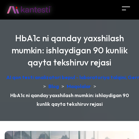
HbA1c ni qanday yaxshilash
mumkin: ishlaydigan 90 kunlik
qayta tekshiruv rejasi
AI qon testi analizatori bepul - laboratoriya talqini, Ge
>
Blog
>
Maqolalar
>
HbA1c ni qanday yaxshilash mumkin: ishlaydigan 90
kunlik qayta tekshiruv rejasi