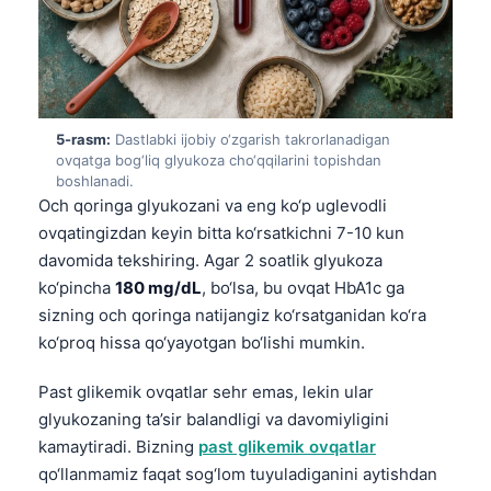
5-rasm:
Dastlabki ijobiy o‘zgarish takrorlanadigan
ovqatga bog‘liq glyukoza cho‘qqilarini topishdan
boshlanadi.
Och qoringa glyukozani va eng ko‘p uglevodli
ovqatingizdan keyin bitta ko‘rsatkichni 7-10 kun
davomida tekshiring. Agar 2 soatlik glyukoza
ko‘pincha
180 mg/dL
, bo‘lsa, bu ovqat HbA1c ga
sizning och qoringa natijangiz ko‘rsatganidan ko‘ra
ko‘proq hissa qo‘yayotgan bo‘lishi mumkin.
Past glikemik ovqatlar sehr emas, lekin ular
glyukozaning ta’sir balandligi va davomiyligini
kamaytiradi. Bizning
past glikemik ovqatlar
qo‘llanmamiz faqat sog‘lom tuyuladiganini aytishdan