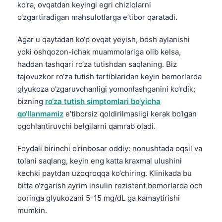
ko‘ra, ovqatdan keyingi egri chiziqlarni
o‘zgartiradigan mahsulotlarga e’tibor qaratadi.
Agar u qaytadan ko‘p ovqat yeyish, bosh aylanishi
yoki oshqozon-ichak muammolariga olib kelsa,
haddan tashqari ro‘za tutishdan saqlaning. Biz
tajovuzkor ro‘za tutish tartiblaridan keyin bemorlarda
glyukoza o‘zgaruvchanligi yomonlashganini ko‘rdik;
bizning
ro‘za tutish simptomlari bo‘yicha
qo‘llanmamiz
e’tiborsiz qoldirilmasligi kerak bo‘lgan
ogohlantiruvchi belgilarni qamrab oladi.
Foydali birinchi o‘rinbosar oddiy: nonushtada oqsil va
tolani saqlang, keyin eng katta kraxmal ulushini
kechki paytdan uzoqroqqa ko‘chiring. Klinikada bu
bitta o‘zgarish ayrim insulin rezistent bemorlarda och
qoringa glyukozani 5-15 mg/dL ga kamaytirishi
Norsk bokmål
mumkin.
Ślōnskŏ gŏdka