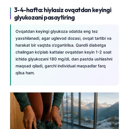
Frysk
3-4-hafta: hiylasiz ovqatdan keyingi
Esperanto
glyukozani pasaytiring
Беларуская мова
Ovqatdan keyingi glyukoza odatda eng tez
Татар теле
yaxshilanadi, agar uglevod dozasi, ovqat tartibi va
Кыргызча
harakat bir vaqtda o‘zgartirilsa. Qandli diabetga
chalingan ko‘plab kattalar ovqatdan keyin 1-2 soat
ئۇيغۇرچە
ichida glyukozani 180 mg/dL dan pastda ushlashni
Cebuano
maqsad qiladi, garchi individual maqsadlar farq
Basa Jawa
qilsa ham.
ພາສາລາວ
Монгол
Afrikaans
العربية المغربية
Occitan