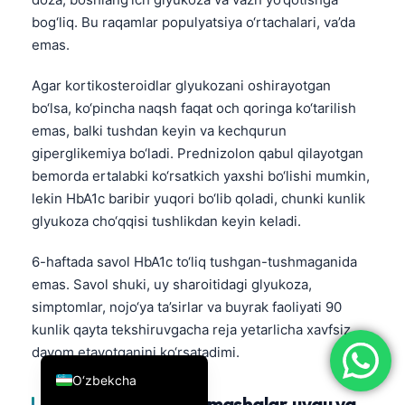
bog‘liq. Bu raqamlar populyatsiya o‘rtachalari, va’da
简体中文
emas.
Română
Türkçe
Agar kortikosteroidlar glyukozani oshirayotgan
bo‘lsa, ko‘pincha naqsh faqat och qoringa ko‘tarilish
Ελληνικά
emas, balki tushdan keyin va kechqurun
Português
giperglikemiya bo‘ladi. Prednizolon qabul qilayotgan
Español
bemorda ertalabki ko‘rsatkich yaxshi bo‘lishi mumkin,
lekin HbA1c baribir yuqori bo‘lib qoladi, chunki kunlik
Italiano
glyukoza cho‘qqisi tushlikdan keyin keladi.
עִבְרִית
Français
6-haftada savol HbA1c to‘liq tushgan-tushmaganida
emas. Savol shuki, uy sharoitidagi glyukoza,
العربية
simptomlar, nojo‘ya ta’sirlar va buyrak faoliyati 90
Deutsch
kunlik qayta tekshiruvgacha reja yetarlicha xavfsiz
English
davom etayotganini ko‘rsatadimi.
O‘zbekcha
7-8-hafta: jismoniy mashqlar, uyqu va