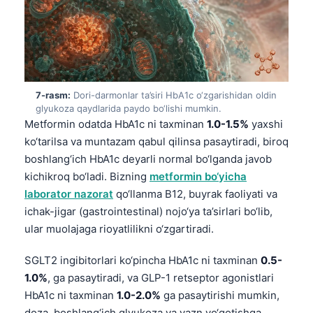
日本語
Eesti
Azərbaycan dili
Bosanski
7-rasm:
Dori-darmonlar ta’siri HbA1c o‘zgarishidan oldin
Svenska
glyukoza qaydlarida paydo bo‘lishi mumkin.
Српски језик
Metformin odatda HbA1c ni taxminan
1.0-1.5%
yaxshi
ko‘tarilsa va muntazam qabul qilinsa pasaytiradi, biroq
Íslenska
boshlang‘ich HbA1c deyarli normal bo‘lganda javob
Հայերեն
kichikroq bo‘ladi. Bizning
metformin bo‘yicha
Bahasa Indonesia
laborator nazorat
qo‘llanma B12, buyrak faoliyati va
ichak-jigar (gastrointestinal) nojo‘ya ta’sirlari bo‘lib,
हिन्दी
ular muolajaga rioyatlilikni o‘zgartiradi.
Nederlands
SGLT2 ingibitorlari ko‘pincha HbA1c ni taxminan
0.5-
Dansk
1.0%
, ga pasaytiradi, va GLP-1 retseptor agonistlari
Български
HbA1c ni taxminan
1.0-2.0%
ga pasaytirishi mumkin,
فارسی
doza, boshlang‘ich glyukoza va vazn yo‘qotishga