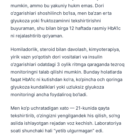
mumkin, ammo bu yakuniy hukm emas. Dori
o‘zgarishlari shoshilinch bo‘lsa, men ba’zan erta
glyukoza yoki fruktozaminni tekshirtirishni
buyuraman, shu bilan birga 12 haftada rasmiy HbA1c
ni rejalashtirib qo‘yaman.
Homiladorlik, steroid bilan davolash, kimyoterapiya,
yirik vazn yo‘qotish dori vositalari va insulin
o‘zgarishlari odatdagi 3 oylik ritmga qaraganda tezroq
monitoringni talab qilishi mumkin. Bunday holatlarda
faqat HbA1c ni kutishdan ko‘ra, ko‘pincha och qoringa
glyukoza kundaliklari yoki uzluksiz glyukoza
monitoringi ancha foydaliroq bo‘ladi.
Men ko‘p uchratadigan xato — 21-kunida qayta
tekshirtirib, o‘zingizni yengilgandek his qilish, so‘ng
aslida ishlayotgan rejadan voz kechish. Laboratoriya
soati shunchaki hali “yetib ulgurmagan” edi.