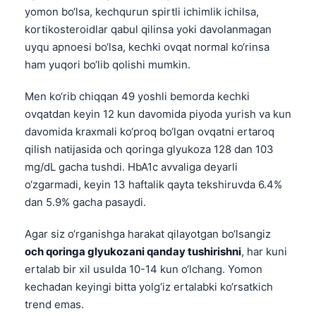
yomon bo‘lsa, kechqurun spirtli ichimlik ichilsa,
kortikosteroidlar qabul qilinsa yoki davolanmagan
uyqu apnoesi bo‘lsa, kechki ovqat normal ko‘rinsa
ham yuqori bo‘lib qolishi mumkin.
Men ko‘rib chiqqan 49 yoshli bemorda kechki
ovqatdan keyin 12 kun davomida piyoda yurish va kun
davomida kraxmali ko‘proq bo‘lgan ovqatni ertaroq
qilish natijasida och qoringa glyukoza 128 dan 103
mg/dL gacha tushdi. HbA1c avvaliga deyarli
o‘zgarmadi, keyin 13 haftalik qayta tekshiruvda 6.4%
dan 5.9% gacha pasaydi.
Agar siz o‘rganishga harakat qilayotgan bo‘lsangiz
och qoringa glyukozani qanday tushirishni
, har kuni
ertalab bir xil usulda 10-14 kun o‘lchang. Yomon
kechadan keyingi bitta yolg‘iz ertalabki ko‘rsatkich
trend emas.