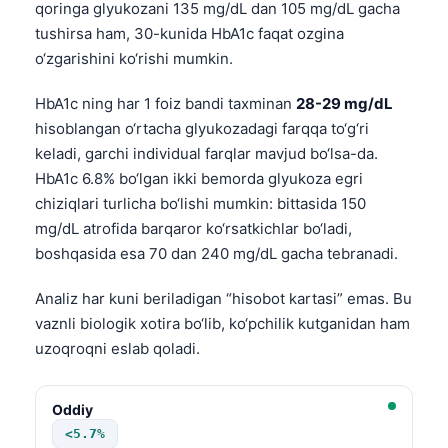
qoringa glyukozani 135 mg/dL dan 105 mg/dL gacha
tushirsa ham, 30-kunida HbA1c faqat ozgina
o‘zgarishini ko‘rishi mumkin.
HbA1c ning har 1 foiz bandi taxminan
28-29 mg/dL
hisoblangan o‘rtacha glyukozadagi farqqa to‘g‘ri
keladi, garchi individual farqlar mavjud bo‘lsa-da.
HbA1c 6.8% bo‘lgan ikki bemorda glyukoza egri
chiziqlari turlicha bo‘lishi mumkin: bittasida 150
mg/dL atrofida barqaror ko‘rsatkichlar bo‘ladi,
boshqasida esa 70 dan 240 mg/dL gacha tebranadi.
Analiz har kuni beriladigan “hisobot kartasi” emas. Bu
vaznli biologik xotira bo‘lib, ko‘pchilik kutganidan ham
uzoqroqni eslab qoladi.
Oddiy
<5.7%