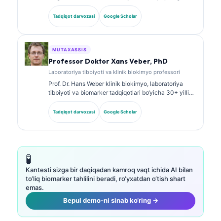
ega, kengash tomonidan tasdiqlangan klinik patolog.
U klinik biokimyo bo‘yicha ixtisoslashtirilgan
Tadqiqot darvozasi
Google Scholar
sertifikatlarga ega va klinik amaliyotda biomarker
panellari hamda laboratoriya tahlili bo‘yicha keng
ko‘lamli ishlar e’lon qilgan.
MUTAXASSIS
Professor Doktor Xans Veber, PhD
Laboratoriya tibbiyoti va klinik biokimyo professori
Prof. Dr. Hans Weber klinik biokimyo, laboratoriya
tibbiyoti va biomarker tadqiqotlari bo‘yicha 30+ yillik
tajribaga ega. Germaniya Klinik biokimyo jamiyatining
sobiq prezidenti bo‘lib, u diagnostik panellar tahlili,
Tadqiqot darvozasi
Google Scholar
biomarkerlarni standartlashtirish va AI yordamidagi
laboratoriya tibbiyoti yo‘nalishlariga ixtisoslashgan.
🧪
Kantesti sizga bir daqiqadan kamroq vaqt ichida AI bilan
to‘liq biomarker tahlilini beradi, ro‘yxatdan o‘tish shart
emas.
Bepul demo-ni sinab ko‘ring →