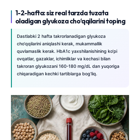
1-2-hafta: siz real tarzda tuzata
oladigan glyukoza cho‘qqilarini toping
Dastlabki 2 hafta takrorlanadigan glyukoza
cho‘qqilarini aniqlashi kerak, mukammallik
quvlamaslik kerak. HbA1c yaxshilanishining ko‘pi
ovqatlar, gazaklar, ichimliklar va kechasi bilan
takroran glyukozani 160-180 mg/dL dan yuqoriga
chiqaradigan kechki tartiblarga bog‘liq.