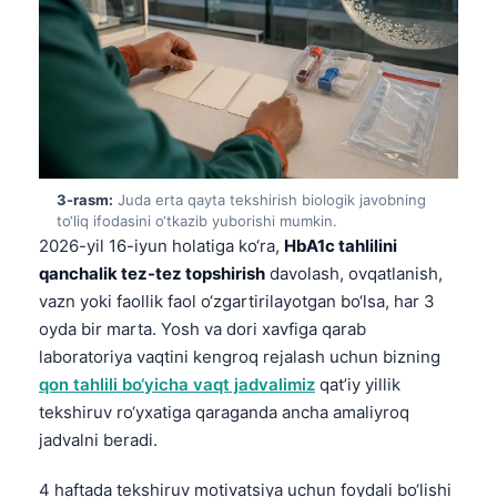
3-rasm:
Juda erta qayta tekshirish biologik javobning
to‘liq ifodasini o‘tkazib yuborishi mumkin.
2026-yil 16-iyun holatiga ko‘ra,
HbA1c tahlilini
qanchalik tez-tez topshirish
davolash, ovqatlanish,
vazn yoki faollik faol o‘zgartirilayotgan bo‘lsa, har 3
oyda bir marta. Yosh va dori xavfiga qarab
laboratoriya vaqtini kengroq rejalash uchun bizning
qon tahlili bo‘yicha vaqt jadvalimiz
qat’iy yillik
tekshiruv ro‘yxatiga qaraganda ancha amaliyroq
jadvalni beradi.
4 haftada tekshiruv motivatsiya uchun foydali bo‘lishi