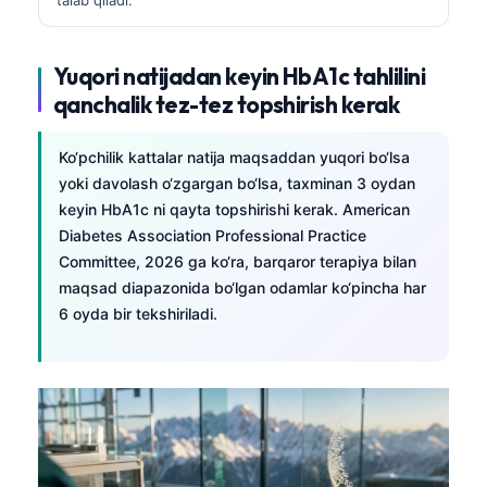
Yuqori natijadan keyin HbA1c tahlilini
qanchalik tez-tez topshirish kerak
Ko‘pchilik kattalar natija maqsaddan yuqori bo‘lsa
yoki davolash o‘zgargan bo‘lsa, taxminan 3 oydan
keyin HbA1c ni qayta topshirishi kerak. American
Diabetes Association Professional Practice
Committee, 2026 ga ko‘ra, barqaror terapiya bilan
maqsad diapazonida bo‘lgan odamlar ko‘pincha har
6 oyda bir tekshiriladi.