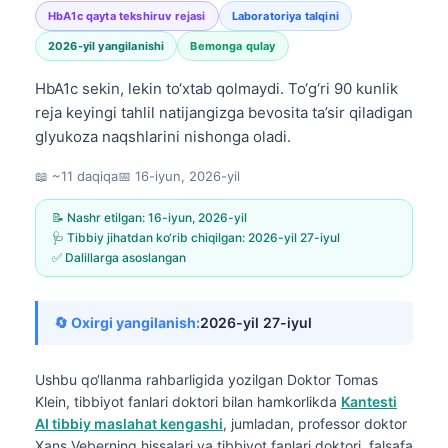
HbA1c qayta tekshiruv rejasi
Laboratoriya talqini
2026-yil yangilanishi
Bemonga qulay
HbA1c sekin, lekin to‘xtab qolmaydi. To‘g‘ri 90 kunlik
reja keyingi tahlil natijangizga bevosita ta’sir qiladigan
glyukoza naqshlarini nishonga oladi.
📖 ~11 daqiqa
📅
16-iyun, 2026-yil
📝 Nashr etilgan:
16-iyun, 2026-yil
🩺 Tibbiy jihatdan ko‘rib chiqilgan:
2026-yil 27-iyul
✅ Dalillarga asoslangan
🔄 Oxirgi yangilanish:
2026-yil 27-iyul
Ushbu qo‘llanma rahbarligida yozilgan
Doktor Tomas
Klein, tibbiyot fanlari doktori
bilan hamkorlikda
Kantesti
AI tibbiy maslahat kengashi
, jumladan, professor doktor
Xans Veberning hissalari va tibbiyot fanlari doktori, falsafa