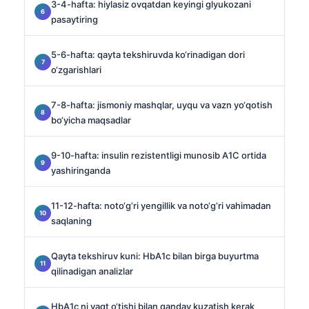
3-4-hafta: hiylasiz ovqatdan keyingi glyukozani
pasaytiring
5-6-hafta: qayta tekshiruvda ko‘rinadigan dori
o‘zgarishlari
7-8-hafta: jismoniy mashqlar, uyqu va vazn yo‘qotish
bo‘yicha maqsadlar
9-10-hafta: insulin rezistentligi munosib A1C ortida
yashiringanda
11-12-hafta: noto‘g‘ri yengillik va noto‘g‘ri vahimadan
saqlaning
Qayta tekshiruv kuni: HbA1c bilan birga buyurtma
qilinadigan analizlar
HbA1c ni vaqt o‘tishi bilan qanday kuzatish kerak