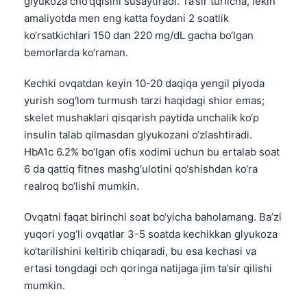
glyukoza cho‘qqisini susaytiradi. Ta’sir turlicha, lekin
Català
amaliyotda men eng katta foydani 2 soatlik
Українська
ko‘rsatkichlari 150 dan 220 mg/dL gacha bo‘lgan
bemorlarda ko‘raman.
አማርኛ
Kiswahili
Kechki ovqatdan keyin 10-20 daqiqa yengil piyoda
yurish sog‘lom turmush tarzi haqidagi shior emas;
ភាសាខ្មែរ
skelet mushaklari qisqarish paytida unchalik ko‘p
ဗမာစာ
insulin talab qilmasdan glyukozani o‘zlashtiradi.
ไทย
HbA1c 6.2% bo‘lgan ofis xodimi uchun bu ertalab soat
6 da qattiq fitnes mashg‘ulotini qo‘shishdan ko‘ra
Tagalog
realroq bo‘lishi mumkin.
Tiếng Việt
Bahasa Melayu
Ovqatni faqat birinchi soat bo‘yicha baholamang. Ba’zi
yuqori yog‘li ovqatlar 3-5 soatda kechikkan glyukoza
മലയാളം
ko‘tarilishini keltirib chiqaradi, bu esa kechasi va
ಕನ್ನಡ
ertasi tongdagi och qoringa natijaga jim ta’sir qilishi
ગુજરાતી
mumkin.
தமிழ்