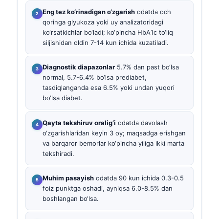
Eng tez ko‘rinadigan o‘zgarish
odatda och
qoringa glyukoza yoki uy analizatoridagi
ko‘rsatkichlar bo‘ladi; ko‘pincha HbA1c to‘liq
siljishidan oldin 7-14 kun ichida kuzatiladi.
Diagnostik diapazonlar
5.7% dan past bo‘lsa
normal, 5.7-6.4% bo‘lsa prediabet,
tasdiqlanganda esa 6.5% yoki undan yuqori
bo‘lsa diabet.
Qayta tekshiruv oralig‘i
odatda davolash
o‘zgarishlaridan keyin 3 oy; maqsadga erishgan
va barqaror bemorlar ko‘pincha yiliga ikki marta
tekshiradi.
Muhim pasayish
odatda 90 kun ichida 0.3-0.5
foiz punktga oshadi, ayniqsa 6.0-8.5% dan
boshlangan bo‘lsa.