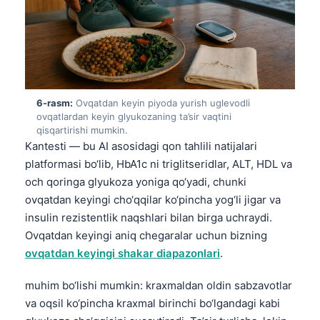
Gàidhlig
Euskara
Македонски јазик
Latviešu valoda
Galego
6-rasm:
Ovqatdan keyin piyoda yurish uglevodli
ovqatlardan keyin glyukozaning ta’sir vaqtini
অসমীয়া
qisqartirishi mumkin.
සිංහල
Kantesti — bu AI asosidagi qon tahlili natijalari
platformasi bo‘lib, HbA1c ni triglitseridlar, ALT, HDL va
سنڌي
och qoringa glyukoza yoniga qo‘yadi, chunki
پښتو
ovqatdan keyingi cho‘qqilar ko‘pincha yog‘li jigar va
insulin rezistentlik naqshlari bilan birga uchraydi.
Ovqatdan keyingi aniq chegaralar uchun bizning
Slovenčina
ovqatdan keyingi shakar diapazonlari
.
Hrvatski
Suomi
muhim bo‘lishi mumkin: kraxmaldan oldin sabzavotlar
va oqsil ko‘pincha kraxmal birinchi bo‘lgandagi kabi
Қазақ тілі