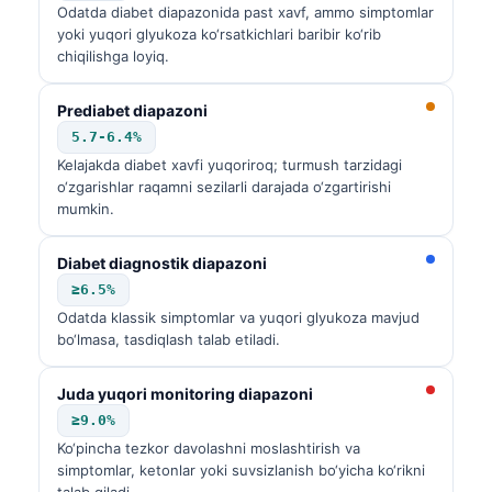
Odatda diabet diapazonida past xavf, ammo simptomlar
yoki yuqori glyukoza ko‘rsatkichlari baribir ko‘rib
chiqilishga loyiq.
Prediabet diapazoni
5.7-6.4%
Kelajakda diabet xavfi yuqoriroq; turmush tarzidagi
o‘zgarishlar raqamni sezilarli darajada o‘zgartirishi
mumkin.
Diabet diagnostik diapazoni
≥6.5%
Odatda klassik simptomlar va yuqori glyukoza mavjud
bo‘lmasa, tasdiqlash talab etiladi.
Juda yuqori monitoring diapazoni
≥9.0%
Ko‘pincha tezkor davolashni moslashtirish va
simptomlar, ketonlar yoki suvsizlanish bo‘yicha ko‘rikni
talab qiladi.