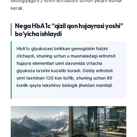
biologiyaga o‘z ishini ko‘rsatishi uchun yetarli kunlar
kerak.
Nega HbA1c “qizil qon hujayrasi yoshi”
bo‘yicha ishlaydi
HbA1c glyukozasi birikkan gemoglobin foizini
o‘lchaydi, shuning uchun u muomaladagi eritrotsit
hujayra elementlari umri davomida o‘rtacha
glyukoza ta’sirini kuzatib boradi. Oddiy eritrotsit
umri taxminan 120 kun bo‘lib, shuning uchun 90
kunlik qayta tekshiruv biologik jihatdan mantiqli.