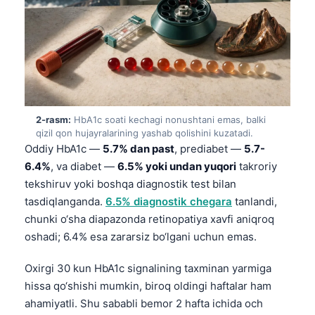
2-rasm:
HbA1c soati kechagi nonushtani emas, balki
qizil qon hujayralarining yashab qolishini kuzatadi.
Oddiy HbA1c —
5.7% dan past
, prediabet —
5.7-
6.4%
, va diabet —
6.5% yoki undan yuqori
takroriy
tekshiruv yoki boshqa diagnostik test bilan
tasdiqlanganda.
6.5% diagnostik chegara
tanlandi,
chunki o‘sha diapazonda retinopatiya xavfi aniqroq
oshadi; 6.4% esa zararsiz bo‘lgani uchun emas.
Oxirgi 30 kun HbA1c signalining taxminan yarmiga
hissa qo‘shishi mumkin, biroq oldingi haftalar ham
ahamiyatli. Shu sababli bemor 2 hafta ichida och