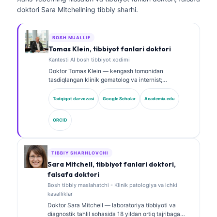
doktori Sara Mitchellning tibbiy sharhi.
BOSH MUALLIF
Tomas Klein, tibbiyot fanlari doktori
Kantesti AI bosh tibbiyot xodimi
Doktor Tomas Klein — kengash tomonidan
tasdiqlangan klinik gematolog va internist;
laboratoriya tibbiyoti hamda AI yordamidagi klinik
tahlilda 15 yildan ortiq tajribaga ega. Kantesti AI
Tadqiqot darvozasi
Google Scholar
Academia.edu
kompaniyasida Bosh tibbiyot xodimi sifatida u
xususiy neyron tarmoqning tibbiy aniqligi bo‘yicha
ORCID
klinik nazoratni ta’minlaydi. Doktor Klein biomarkerlar
talqini va laboratoriya diagnostikasi bo‘yicha nashrlar
qilgan.
TIBBIY SHARHLOVCHI
Sara Mitchell, tibbiyot fanlari doktori,
falsafa doktori
Bosh tibbiy maslahatchi - Klinik patologiya va ichki
kasalliklar
Doktor Sara Mitchell — laboratoriya tibbiyoti va
diagnostik tahlil sohasida 18 yildan ortiq tajribaga