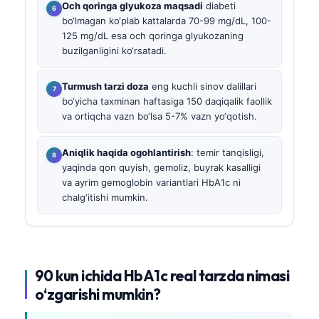
Och qoringa glyukoza maqsadi
diabeti
bo‘lmagan ko‘plab kattalarda 70-99 mg/dL, 100-
125 mg/dL esa och qoringa glyukozaning
buzilganligini ko‘rsatadi.
Turmush tarzi doza
eng kuchli sinov dalillari
bo‘yicha taxminan haftasiga 150 daqiqalik faollik
va ortiqcha vazn bo‘lsa 5-7% vazn yo‘qotish.
Aniqlik haqida ogohlantirish
: temir tanqisligi,
yaqinda qon quyish, gemoliz, buyrak kasalligi
va ayrim gemoglobin variantlari HbA1c ni
chalg‘itishi mumkin.
90 kun ichida HbA1c real tarzda nimasi
o‘zgarishi mumkin?