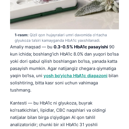
1-rasm:
Qizil qon hujayralari umri davomida o‘rtacha
glyukoza ta’siri kamayganda HbA1c yaxshilanadi.
Amaliy maqsad — bu
0.3-0.5% HbA1c pasayishi
90
kun ichida; boshlang‘ich HbA1c 8.0% dan yuqori bo‘lsa
yoki dori qabul qilish boshlangan bo‘lsa, yanada katta
pasayish mumkin. Agar natijangiz chegara qiymatiga
yaqin bo‘lsa, uni
yosh bo‘yicha HbA1c diapazoni
bilan
solishtiring, bitta kasr soni uchun vahimaga
tushmang.
Kantesti — bu HbA1c ni glyukoza, buyrak
ko‘rsatkichlari, lipidlar, CBC naqshlari va oldingi
natijalar bilan birga o‘qiydigan AI qon tahlil
analizatoridir; chunki bir xil HbA1c 31 yoshli