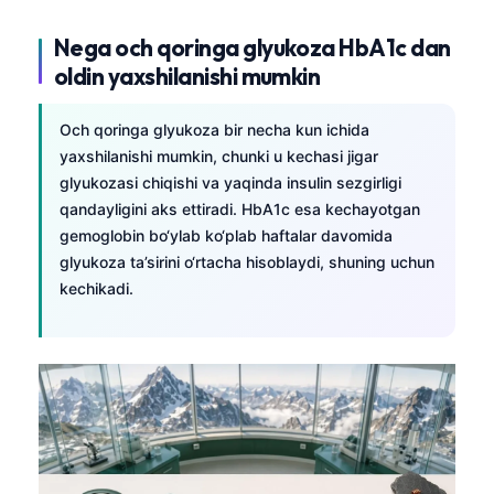
Nega och qoringa glyukoza HbA1c dan
oldin yaxshilanishi mumkin
Och qoringa glyukoza bir necha kun ichida
yaxshilanishi mumkin, chunki u kechasi jigar
glyukozasi chiqishi va yaqinda insulin sezgirligi
qandayligini aks ettiradi. HbA1c esa kechayotgan
gemoglobin bo‘ylab ko‘plab haftalar davomida
glyukoza ta’sirini o‘rtacha hisoblaydi, shuning uchun
kechikadi.