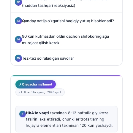
(haddan tashqari reaksiyasiz)
Qanday natija o‘zgarishi haqiqiy yutuq hisoblanadi?
90 kun kutmasdan oldin qachon shifokoringizga
murojaat qilish kerak
Tez-tez so'raladigan savollar
⚡ Qisqacha ma'lumot
v1.0 —
16-iyun, 2026-yil
HbA1c vaqti
taxminan 8-12 haftalik glyukoza
ta’sirini aks ettiradi, chunki eritrotsitlarning
hujayra elementlari taxminan 120 kun yashaydi.