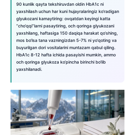
90 kunlik qayta tekshiruvdan oldin HbA1c ni
yaxshilash uchun har kuni hujayralaringiz ko‘radigan
glyukozani kamaytiring: ovqatdan keyingi katta
“cho‘qqi”larni pasaytiring, och qoringa glyukozani
yaxshilang, haftasiga 150 daqiqa harakat qo‘shing,
mos bo‘lsa tana vazningizdan 5-7% ni yo‘qoting va
buyurilgan dori vositalarini muntazam qabul qiling.
HbA1c 8-12 hafta ichida pasayishi mumkin, ammo
och qoringa glyukoza ko‘pincha birinchi bo‘lib
yaxshilanadi.