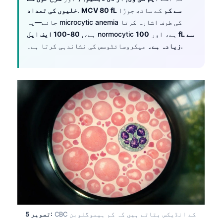
MCV 80 fL سے کم
کے ساتھ جوڑا
.
خلیوں کی تعداد
جائے—یہ microcytic anemia کی طرف اشارہ کرتا
normocytic ہے، اور
100 fL سے
ہے،,
80-100 ایف ایل
میکروسائٹوسس کی نشاندہی کرتا ہے۔.
زیادہ ہے۔
CBC کے انڈیکس بتاتے ہیں کہ کم ہیموگلوبن
تصویر 5: