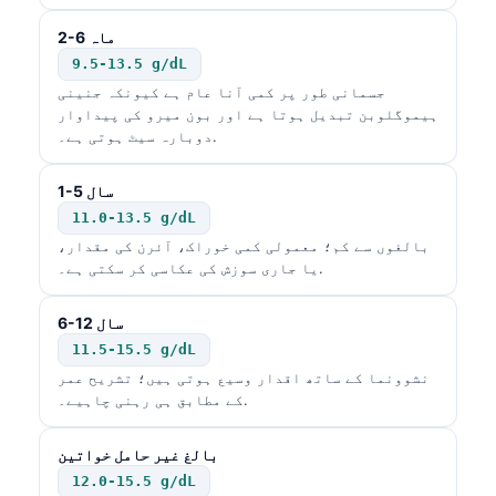
2-6 ماہ
9.5-13.5 g/dL
جسمانی طور پر کمی آنا عام ہے کیونکہ جنینی
ہیموگلوبن تبدیل ہوتا ہے اور بون میرو کی پیداوار
دوبارہ سیٹ ہوتی ہے۔.
1-5 سال
11.0-13.5 g/dL
بالغوں سے کم؛ معمولی کمی خوراک، آئرن کی مقدار،
یا جاری سوزش کی عکاسی کر سکتی ہے۔.
6-12 سال
11.5-15.5 g/dL
نشوونما کے ساتھ اقدار وسیع ہوتی ہیں؛ تشریح عمر
کے مطابق ہی رہنی چاہیے۔.
بالغ غیر حامل خواتین
12.0-15.5 g/dL