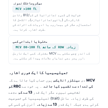
میکروسائٹک نمونہ
Frysk
MCV >100 fL
Esperanto
وٹامن B12/فولیٹ کی کمی، تھائرائیڈ کی کم
کارکردگی (ہائپوتھائرائیڈزم)، الکحل کا
Беларуская мова
استعمال، جگر کی بیماری، یا ادویات کے اثرات کی
Татар теле
طرف اشارہ کرتا ہے۔.
Кыргызча
مخلوط یا ابتدائی کمی
ئۇيغۇرچە
MCV 80-100 fL کے ساتھ RDW زیادہ
Cebuano
مشترکہ کمی ایک نارمل MCV کے اندر چھپ سکتی ہے
اور پھر بھی نمایاں علامات پیدا کر سکتی ہے۔.
Basa Jawa
ພາສາລາວ
تھیلیسیمیا کا ایک فوری اشارہ
Монгол
MCV
یوں حساب کیا جاتا ہے کہ
دی
مینٹزر انڈیکس
Afrikaans
کو RBC کی تعداد سے تقسیم کیا جائے
. ۔ یہ خود سے
تشخیصی نہیں، مگر ایک قدر
13 سے کم
مجھے
العربية المغربية
تھیلیسیمیا کی خصوصیت (trait) کی طرف زیادہ مائل
Occitan
کرتی ہے، جبکہ ایک قدر
13 سے زیادہ
آئرن کی کمی کی