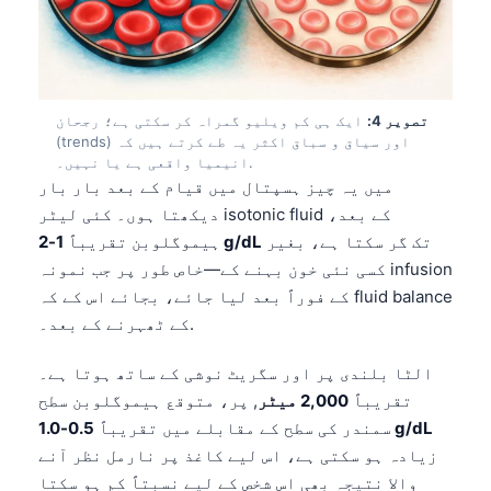
تصویر 4:
ایک ہی کم ویلیو گمراہ کر سکتی ہے؛ رجحان
(trends) اور سیاق و سباق اکثر یہ طے کرتے ہیں کہ
انیمیا واقعی ہے یا نہیں۔.
میں یہ چیز ہسپتال میں قیام کے بعد بار بار
دیکھتا ہوں۔ کئی لیٹر isotonic fluid کے بعد،
تک گر سکتا ہے، بغیر
1-2 g/dL
ہیموگلوبن تقریباً
کسی نئی خون بہنے کے—خاص طور پر جب نمونہ infusion
کے فوراً بعد لیا جائے، بجائے اس کے کہ fluid balance
کے ٹھہرنے کے بعد۔.
الٹا بلندی پر اور سگریٹ نوشی کے ساتھ ہوتا ہے۔
تقریباً
2,000 میٹر
, پر، متوقع ہیموگلوبن سطح
0.5-1.0 g/dL
سمندر کی سطح کے مقابلے میں تقریباً
زیادہ ہو سکتی ہے، اس لیے کاغذ پر نارمل نظر آنے
والا نتیجہ بھی اس شخص کے لیے نسبتاً کم ہو سکتا