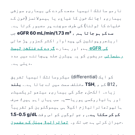
தமிழ்
نارمو سائٹک انیمیا مجھے گردے کی بیماری، سوزشی
بیماری، اچانک خون کا ضیاع، یا ہیمولائسز (خون کے
తెలుగు
خلیات کا ٹوٹنا) کی طرف سوچنے پر مجبور کرتا ہے۔
मराठी
eGFR 60 mL/min/1.73 m² سے کم ہو جاتا ہے
, ،
جب
বাংলা
اریتھروپوئٹین کی پیداوار اکثر کمزور پڑ جاتی
ہے، اور ہمارے
گردے کے فنکشن ٹیسٹ eGFR کی
Shqip
رہنمائی
مریضوں کو یہ پیٹرن جلد پہچاننے میں مدد
Magyar
دیتی ہے۔.
Slovenščina
میکروسائٹک انیمیا تفریق (differential) کو ایک
한국어
, ، کم B12،
بلند TSH
مختلف سمت میں لے جاتا ہے۔.
Polski
زیادہ الکحل، جگر کی بیماری، میتھو ٹریکسیٹ،
Lietuvių kalba
اور ہائیڈروکسی یوریا—یہ سب یہاں اہم ہیں؛ صرف
ہائپوتھائرائیڈزم اکیلا ہی ہیموگلوبن کو تقریباً
Русский
0.5-1.5 g/dL کم کر سکتا ہے۔
, ، جو لوگوں کو اس وقت
ქართული
.
حیران کرتی ہے جب تک وہ
تھائرائیڈ پینل کے مضمون
Čeština