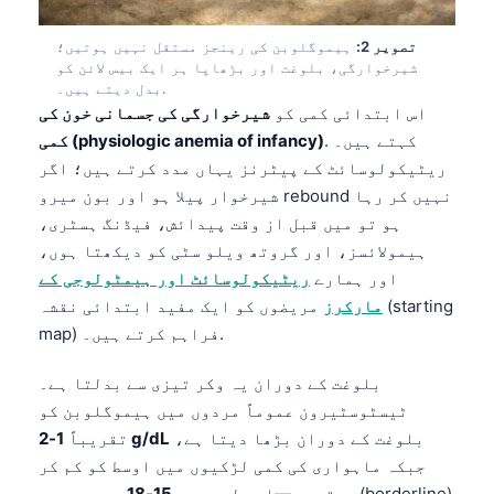
تصویر 2:
ہیموگلوبن کی رینجز مستقل نہیں ہوتیں؛
شیرخوارگی، بلوغت اور بڑھاپا ہر ایک بیس لائن کو
بدل دیتے ہیں۔.
اس ابتدائی کمی کو
شیرخوارگی کی جسمانی خون کی
. کہتے ہیں۔
کمی (physiologic anemia of infancy)
ریٹیکولوسائٹ کے پیٹرنز یہاں مدد کرتے ہیں؛ اگر
شیرخوار پیلا ہو اور بون میرو rebound نہیں کر رہا
ہو تو میں قبل از وقت پیدائش، فیڈنگ ہسٹری،
ہیمولائسز، اور گروتھ ویلو سٹی کو دیکھتا ہوں،
اور ہمارے
ریٹیکولوسائٹ اور ہیمٹولوجی کے
مارکرز
مریضوں کو ایک مفید ابتدائی نقشہ (starting
map) فراہم کرتے ہیں۔.
بلوغت کے دوران یہ وکر تیزی سے بدلتا ہے۔
ٹیسٹوسٹیرون عموماً مردوں میں ہیموگلوبن کو
بلوغت کے دوران بڑھا دیتا ہے،
1-2 g/dL
تقریباً
جبکہ ماہواری کی کمی لڑکیوں میں اوسط کو کم کر
دیتی ہے—اسی لیے عمر
15-18
میں سرحدی (borderline)