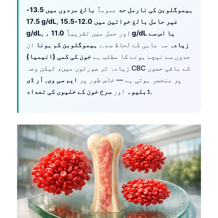
ہیموگلوبن کی نارمل حد
عموماً
بالغ مردوں میں 13.5-
غیر حامل بالغ خواتین میں 12.0-15.5
,
17.5 g/dL
, ، اور حمل میں تقریباً
11.0 g/dL یا اس سے
g/dL
زیادہ
سہ ماہی کے لحاظ سے۔.
ہیموگلوبن کم ہونا
ان
حدوں سے نیچے ہونے کا مطلب ہے
خون کی کمی (انیمیا)
زیادہ تر صورتوں میں، لیکن وجہ CBC کے باقی حصوں
پر منحصر ہوتی ہے — خاص طور پر
ایم سی وی
,
آر ڈی
.
ڈبلیو
، اور
سرخ خون کے خلیوں کی تعداد