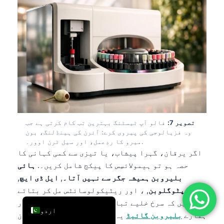
简体中文
Română
Türkçe
Ελληνικά
Português
Español
Italiano
تصویر 7:
فالو اَپ ٹیسٹنگ بہترین تب کام کرتی ہے جب
עִבְרִית
وہ فزیالوجی کی پیروی کرے: آئرن کی ہینڈلنگ، بون
میرو کا ردِعمل، اور سیل ٹرن اوور۔.
Français
اگر یرقان، گہرا پیشاب، یا تیزی سے کمی کہانی کا
العربية
حصہ ہو تو ہیمولائسِس کا پیکج شامل کریں۔.
ہائی
Deutsch
بلیروبن ہمیشہ جگر سے نہیں آتا۔
,
ایل ڈی ایچ
,
ہاپٹوگلوبن
, ، اور ریٹیکولوسائٹس مل کر بتاتے
English
ہیں کہ سرخ خلیے تباہ ہو رہے ہیں یا نہیں، اور
اردو
ہمارے
بلیروبن گائیڈ
یہ سمجھاتا ہے کہ جب سیل ٹرن