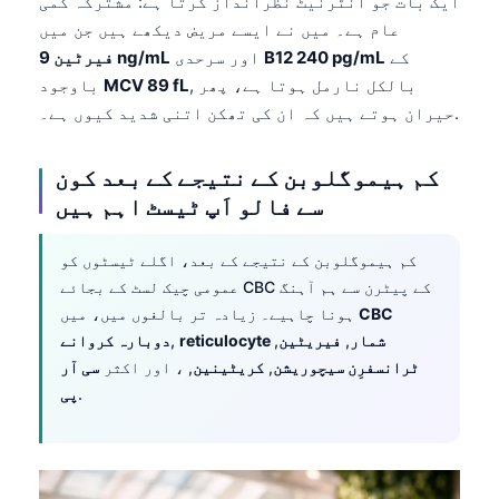
ایک بات جو انٹرنیٹ نظرانداز کرتا ہے: مشترکہ کمی
日本語
عام ہے۔ میں نے ایسے مریض دیکھے ہیں جن میں
Eesti
کے
B12 240 pg/mL
اور سرحدی
فیرٹین 9 ng/mL
, بالکل نارمل ہوتا ہے، پھر
MCV 89 fL
باوجود
Azərbaycan dili
حیران ہوتے ہیں کہ ان کی تھکن اتنی شدید کیوں ہے۔.
Bosanski
Svenska
کم ہیموگلوبن کے نتیجے کے بعد کون
Српски језик
سے فالو اَپ ٹیسٹ اہم ہیں
Íslenska
کم ہیموگلوبن کے نتیجے کے بعد، اگلے ٹیسٹوں کو
Հայերեն
عمومی چیک لسٹ کے بجائے CBC کے پیٹرن سے ہم آہنگ
Bahasa Indonesia
CBC
ہونا چاہیے۔ زیادہ تر بالغوں میں، میں
reticulocyte شمار
,
فیریٹین
,
,
دوبارہ کروانے
हिन्दी
ٹرانسفرِن سیچوریشن
,
کریٹینین
, ، اور اکثر
سی آر
Nederlands
.
پی
Dansk
Български
فارسی