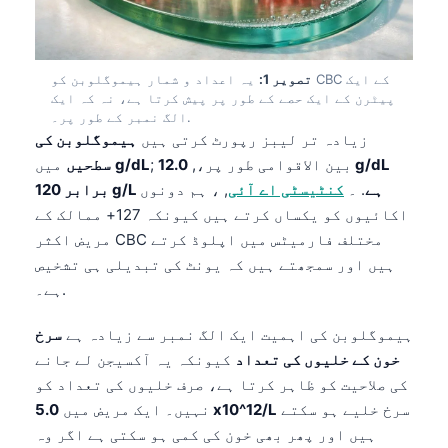
تصویر 1:
یہ اعداد و شمار ہیموگلوبن کو CBC کے ایک
پیٹرن کے ایک حصے کے طور پر پیش کرتا ہے، نہ کہ ایک
الگ نمبر کے طور پر۔.
زیادہ تر لیبز رپورٹ کرتی ہیں
ہیموگلوبن کی
; بین الاقوامی طور پر،,
12.0 g/dL
g/dL
میں
سطحیں
برابر 120 g/L ہے
. ۔
کنٹیسٹی اے آئی
, ، ہم دونوں
اکائیوں کو یکساں کرتے ہیں کیونکہ 127+ ممالک کے
مریض اکثر CBC مختلف فارمیٹس میں اپلوڈ کرتے
ہیں اور سمجھتے ہیں کہ یونٹ کی تبدیلی ہی تشخیص
ہے۔.
ہیموگلوبن کی اہمیت ایک الگ نمبر سے زیادہ ہے
سرخ
خون کے خلیوں کی تعداد
کیونکہ یہ آکسیجن لے جانے
کی صلاحیت کو ظاہر کرتا ہے، صرف خلیوں کی تعداد کو
سرخ خلیے ہو سکتے
5.0 x10^12/L
نہیں۔ ایک مریض میں
ہیں اور پھر بھی خون کی کمی ہو سکتی ہے اگر وہ