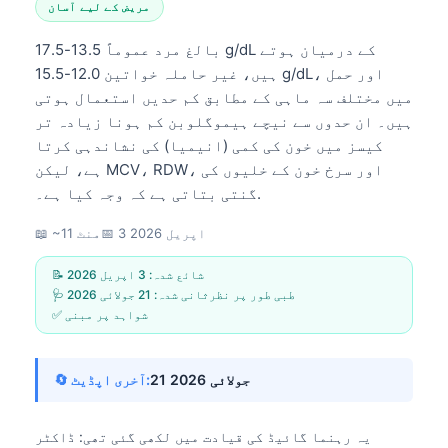
مریض کے لیے آسان
بالغ مرد عموماً 13.5-17.5 g/dL کے درمیان ہوتے
ہیں، غیر حاملہ خواتین 12.0-15.5 g/dL، اور حمل
میں مختلف سہ ماہی کے مطابق کم حدیں استعمال ہوتی
ہیں۔ ان حدوں سے نیچے ہیموگلوبن کم ہونا زیادہ تر
کیسز میں خون کی کمی (انیمیا) کی نشاندہی کرتا
ہے، لیکن MCV، RDW، اور سرخ خون کے خلیوں کی
گنتی بتاتی ہے کہ وجہ کیا ہے۔.
3 اپریل 2026
📅
📖 ~11 منٹ
📝 شائع شدہ:
3 اپریل 2026
🩺 طبی طور پر نظرثانی شدہ:
21 جولائی 2026
✅ شواہد پر مبنی
21 جولائی 2026
🔄 آخری اپڈیٹ:
یہ رہنما گائیڈ کی قیادت میں لکھی گئی تھی:
ڈاکٹر