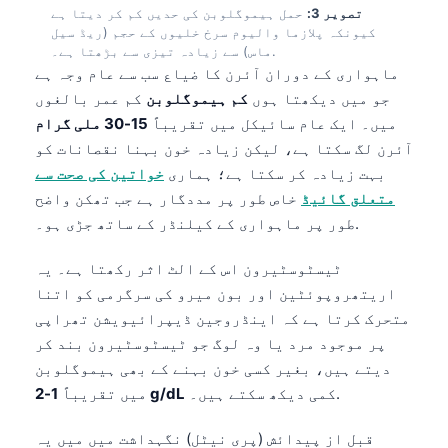
تصویر 3:
حمل ہیموگلوبن کی حدیں کم کر دیتا ہے
کیونکہ پلازما والیوم سرخ خلیوں کے حجم (ریڈ سیل
ماس) سے زیادہ تیزی سے بڑھتا ہے۔.
ماہواری کے دوران آئرن کا ضیاع سب سے عام وجہ ہے
جو میں دیکھتا ہوں
کم ہیموگلوبن
کم عمر بالغوں
میں۔ ایک عام سائیکل میں تقریباً
15-30 ملی گرام
آئرن لگ سکتا ہے، لیکن زیادہ خون بہنا نقصانات کو
بہت زیادہ کر سکتا ہے؛ ہماری
خواتین کی صحت سے
متعلق گائیڈ
خاص طور پر مددگار ہے جب تھکن واضح
طور پر ماہواری کے کیلنڈر کے ساتھ جڑی ہو۔.
ٹیسٹوسٹیرون اس کے الٹ اثر رکھتا ہے۔ یہ
اریتھروپوئٹین اور بون میرو کی سرگرمی کو اتنا
متحرک کرتا ہے کہ اینڈروجین ڈیپرائیویشن تھراپی
پر موجود مرد یا وہ لوگ جو ٹیسٹوسٹیرون بند کر
دیتے ہیں، بغیر کسی خون بہنے کے بھی ہیموگلوبن
کمی دیکھ سکتے ہیں۔.
1-2 g/dL
میں تقریباً
قبل از پیدائش (پری نیٹل) نگہداشت میں میں یہ