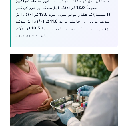
جسمانی عمل کو متاثر کرتی ہے۔.
غیر حاملہ خواتین
عموماً 12.0 گرام/ڈی ایل سے کم پر خون کی کمی
(انیمیا) کا شکار ہوتی ہیں۔
,
مرد 13.0 گرام/ڈی ایل
سے کم پر۔
، اور
حاملہ مریض 11.0 گرام/ڈی ایل سے کم
پر۔
پہلی اور تیسری سہ ماہی میں یا
10.5 گرام/ڈی
دوسری میں۔.
ایل