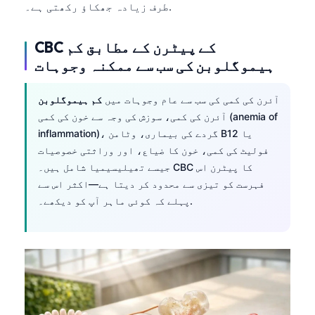
Gàidhlig
طرف زیادہ جھکاؤ رکھتی ہے۔.
Euskara
CBC کے پیٹرن کے مطابق کم
Македонски јазик
ہیموگلوبن کی سب سے ممکنہ وجوہات
Latviešu valoda
Galego
آئرن کی کمی کی سب سے عام وجوہات میں
کم ہیموگلوبن
آئرن کی کمی، سوزش کی وجہ سے خون کی کمی (anemia of
অসমীয়া
inflammation)، گردے کی بیماری، وٹامن B12 یا
සිංහල
فولیٹ کی کمی، خون کا ضیاع، اور وراثتی خصوصیات
سنڌي
جیسے تھیلیسیمیا شامل ہیں۔ CBC کا پیٹرن اس
فہرست کو تیزی سے محدود کر دیتا ہے—اکثر اس سے
پښتو
پہلے کہ کوئی ماہر آپ کو دیکھے۔.
Slovenčina
Hrvatski
Suomi
Қазақ тілі