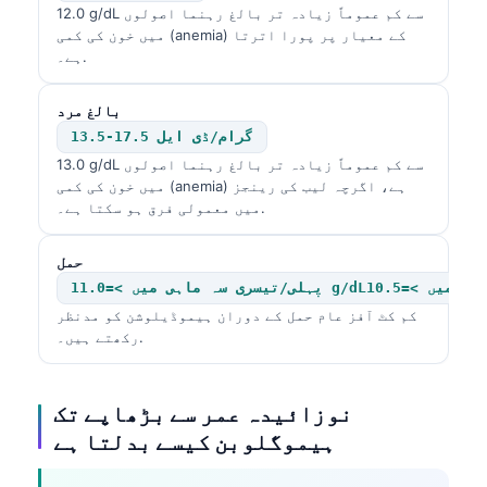
12.0 g/dL سے کم عموماً زیادہ تر بالغ رہنما اصولوں
میں خون کی کمی (anemia) کے معیار پر پورا اترتا
ہے۔.
بالغ مرد
13.5-17.5 گرام/ڈی ایل
13.0 g/dL سے کم عموماً زیادہ تر بالغ رہنما اصولوں
میں خون کی کمی (anemia) ہے، اگرچہ لیب کی رینجز
میں معمولی فرق ہو سکتا ہے۔.
حمل
کم کٹ آفز عام حمل کے دوران ہیموڈیلوشن کو مدنظر
رکھتے ہیں۔.
نوزائیدہ عمر سے بڑھاپے تک
ہیموگلوبن کیسے بدلتا ہے