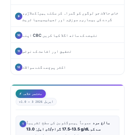
خاص حالات جو لوگوں کو گمراہ کر سکتے ہیں: کھلاڑی،
گردے کی بیماری، سوزش، اور تھیلیسیمیا ٹریٹ
اپنے CBC نتیجے کے ساتھ اگلا کیا کریں
تحقیق اور اشاعت کے نوٹس
اکثر پوچھے گئے سوالات
⚡ مختصر خلاصہ
3 اپریل 2026
v1.0 —
بالغ مرد
عموماً ہیموگلوبن کی سطح تقریباً
13.0 g/dL سے کم
13.5-17.5 گرام/ڈی ایل
;