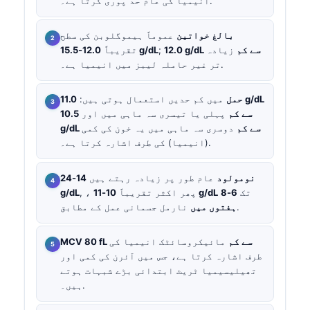
انیمیا کی عام حد پوری کرتا ہے۔.
بالغ خواتین
عموماً ہیموگلوبن کی سطح
12.0 g/dL سے کم
زیادہ
;
12.0-15.5 g/dL
تقریباً
تر غیر حاملہ لیبز میں انیمیا ہے۔.
حمل
میں کم حدیں استعمال ہوتی ہیں:
11.0 g/dL
سے کم
پہلی یا تیسری سہ ماہی میں اور
10.5
g/dL سے کم
دوسری سہ ماہی میں یہ خون کی کمی
(انیمیا) کی طرف اشارہ کرتا ہے۔.
نومولود
عام طور پر زیادہ رہتے ہیں
14-24
تک
6-8
10-11 g/dL
, ، پھر اکثر تقریباً
g/dL
نارمل جسمانی عمل کے مطابق.
ہفتوں میں
MCV 80 fL سے کم
مائیکروسائٹک انیمیا کی
طرف اشارہ کرتا ہے، جس میں آئرن کی کمی اور
تھیلیسیمیا ٹریٹ ابتدائی بڑے شبہات ہوتے
ہیں۔.