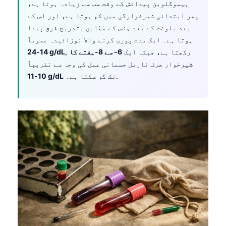
ہیموگلوبن پیدائش کے وقت سب سے زیادہ ہوتا ہے،
پھر ابتدائی شیرخوارگی میں کم ہوتا ہے، اور اس کے
بعد بلوغت کے بعد جنس کے مطابق بتدریج فرق پیدا
ہوتا ہے۔ ایک مدت پوری کرنے والا نوزائیدہ عموماً
, رکھتا ہے، جبکہ ایک
6- سے 8-ہفتے کا
14-24 g/dL
شیرخوار صرف نارمل جسمانی عمل کی وجہ سے تقریباً
تک گر سکتا ہے۔.
10-11 g/dL