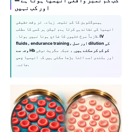
اور کب نہیں
ہیموگلوبن کا کم نتیجہ زیادہ تر وقت حقیقی
انیمیا کی نشاندہی کرتا ہے، لیکن ہر کمی کا مطلب
IV
لازماً سرخ خلیوں کا ضائع ہونا نہیں ہوتا۔.
fluids، endurance training، اور حمل dilution کی
وجہ سے Hb کو کم کر سکتے ہیں
, ، جبکہ سگریٹ نوشی
اور بلندی اسے اتنا بڑھا سکتی ہیں کہ انیمیا چھپ
جائے۔.