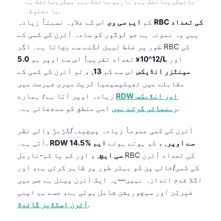
مائیکروسائٹک ہے، نارمو سائٹک ہے، میکروسائٹک ہے
یا مخلوط۔.
RBC کی تعداد
اس کے علاوہ نسبتاً زیادہ
کم
ایم سی وی
یہی وہ نمونہ ہے جو لوگوں کو سادہ آئرن کی کمی کے
طور پر غلط لیبل لگنے سے بچاتا ہے۔ اگر RBC کی
اور
5.0 x10^12/L
تعداد تقریباً اس سے اوپر ہو
مینٹزر انڈیکس
اس سے کم
13
, ، تو آئرن کی کمی کے
مقابلے میں تھیلیسیمیا ٹریٹ میری فہرست میں
RDW اور انڈیکس
زیادہ اوپر آتا ہے؛ ہمارے
اسی منطق کو سمجھاتی ہے۔.
رہنمائی کرتے ہیں
آئرن کی کمی عموماً زیادہ پیچیدہ/گڑبڑ والی نظر
RDW 14.5% سے اوپر
, ، کم ہوتے ہوئے
ایم
آتی ہے۔.
سی ایچ
, ، اور کم یا کم-نارمل RBC کی تعداد آئرن
کی کمی/خالی پن کو بہتر طور پر ظاہر کرتی ہے، اور
اگلا قدم اندازہ نہیں—یہ ایک آئرن پینل ہے جس میں
فیرٹِن اور سیچوریشن شامل ہوتی ہے، جسے ہم اپنی
.
آئرن اسٹڈیز گائیڈ