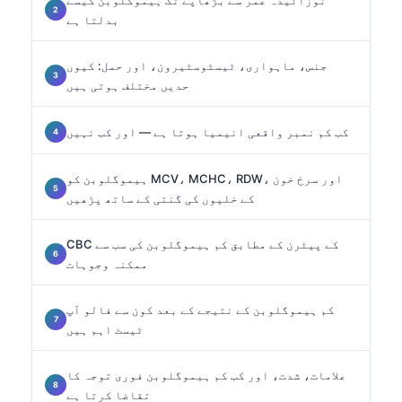
بدلتا ہے
جنس، ماہواری، ٹیسٹوسٹیرون، اور حمل: کیوں
حدیں مختلف ہوتی ہیں
کب کم نمبر واقعی انیمیا ہوتا ہے — اور کب نہیں
ہیموگلوبن کو MCV، MCHC، RDW، اور سرخ خون
کے خلیوں کی گنتی کے ساتھ پڑھیں
CBC کے پیٹرن کے مطابق کم ہیموگلوبن کی سب سے
ممکنہ وجوہات
کم ہیموگلوبن کے نتیجے کے بعد کون سے فالو اَپ
ٹیسٹ اہم ہیں
علامات، شدت، اور کب کم ہیموگلوبن فوری توجہ کا
تقاضا کرتا ہے