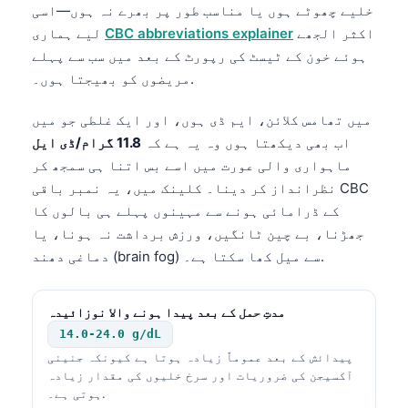
خلیے چھوٹے ہوں یا مناسب طور پر بھرے نہ ہوں—اسی
اکثر الجھے
CBC abbreviations explainer
لیے ہماری
ہوئے خون کے ٹیسٹ کی رپورٹ کے بعد میں سب سے پہلے
مریضوں کو بھیجتا ہوں۔.
میں تھامس کلائن، ایم ڈی ہوں، اور ایک غلطی جو میں
اب بھی دیکھتا ہوں وہ یہ ہے کہ
11.8 گرام/ڈی ایل
ماہواری والی عورت میں اسے بس اتنا ہی سمجھ کر
نظرانداز کر دینا۔ کلینک میں، یہ نمبر باقی CBC
کے ڈرامائی ہونے سے مہینوں پہلے ہی بالوں کا
جھڑنا، بے چین ٹانگیں، ورزش برداشت نہ ہونا، یا
دماغی دھند (brain fog) سے میل کھا سکتا ہے۔.
مدتِ حمل کے بعد پیدا ہونے والا نوزائیدہ
14.0-24.0 g/dL
پیدائش کے بعد عموماً زیادہ ہوتا ہے کیونکہ جنینی
آکسیجن کی ضروریات اور سرخ خلیوں کی مقدار زیادہ
ہوتی ہے۔.