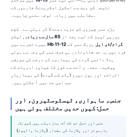
نتیجہ کو بہت سے اسکول اسکریننگ فارموں کے
مقابلے میں زیادہ توجہ ملنی چاہیے۔.
بڑی عمر چیزوں کو مزید دھندلا کر دیتی ہے۔ کچھ
یورپی لیبز کے لیے بعد از
65 سال سے زیادہ
, لیکن
Hb 11-12 گرام/ڈی ایل
بزرگ عمر کے
میرے تجربے میں
فرد میں یہ حد شاذونادر ہی صرف عمر کی وجہ سے ہوتی
ہے؛ دائمی گردے کی بیماری، کم درجے کی سوزش،
پوشیدہ معدہ و آنت سے خون کا ضیاع، ادویات کے
اثرات، اور بون میرو (ہڈی کے گودے) کی بیماریاں
سب اسی حد میں آ سکتی ہیں۔.
جنس، ماہواری، ٹیسٹوسٹیرون، اور
حمل: کیوں حدیں مختلف ہوتی ہیں
جنس اور حمل حدِ کٹ آف بدل دیتے ہیں کیونکہ
ہارمونز اور پلازما کی مقدار (پلازما والیوم)