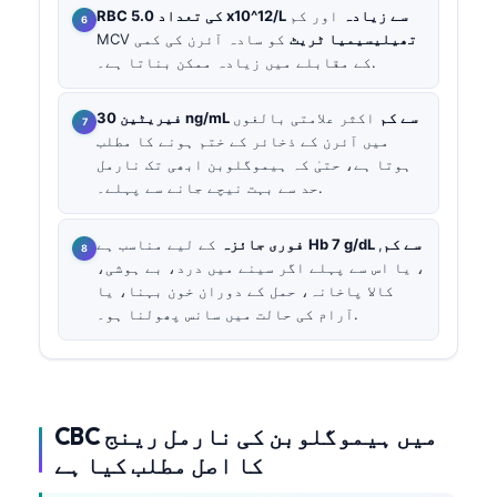
RBC کی تعداد 5.0 x10^12/L سے زیادہ
اور کم
تھیلیسیمیا ٹریٹ
کو سادہ آئرن کی کمی
MCV
کے مقابلے میں زیادہ ممکن بناتا ہے۔.
فیریٹین 30 ng/mL سے کم
اکثر علامتی بالغوں
میں آئرن کے ذخائر کے ختم ہونے کا مطلب
ہوتا ہے، حتیٰ کہ ہیموگلوبن ابھی تک نارمل
حد سے بہت نیچے جانے سے پہلے۔.
Hb 7 g/dL سے کم
,
کے لیے مناسب ہے
فوری جائزہ
، یا اس سے پہلے اگر سینے میں درد، بے ہوشی،
کالا پاخانہ، حمل کے دوران خون بہنا، یا
آرام کی حالت میں سانس پھولنا ہو۔.
CBC میں ہیموگلوبن کی نارمل رینج
کا اصل مطلب کیا ہے