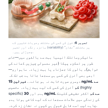
Català
O‘zbekcha
Українська
አማርኛ
Kiswahili
تصویر 6:
خون کی کمی کی مختلف وجوہات خلیوں کے
ភាសាខ្មែរ
سائز، رنگ، اور تغیر (variability) پر مختلف “نشان”
ဗမာစာ
چھوڑتی ہیں۔.
مائیکروسائٹک انیمیا بہت سے بالغوں میں—خاص
ไทย
طور پر تھکن، پیکا (غیر معمولی چیزیں کھانے کی
Tagalog
خواہش)، بالوں کا جھڑنا، یا بہت زیادہ ماہواری—
ابھی بھی آئرن کی کمی ہی سمجھا جاتا ہے جب تک کہ
Tiếng Việt
دوسری صورت ثابت نہ ہو جائے۔.
فیرٹین 15 ng/mL سے
Bahasa Melayu
کم
آئرن کی کمی کے لیے بہت زیادہ مخصوص (highly
മലയാളം
30 ng/mL سے کم
اکثر حقیقی کلینک
specific) ہے، اور
ಕನ್ನಡ
کی زندگی میں علامات سمجھانے کے لیے کافی ہوتا ہے،
چاہے لیب اسے قابلِ قبول ہی کیوں نہ نشان زد کرے۔.
ગુજરાતી