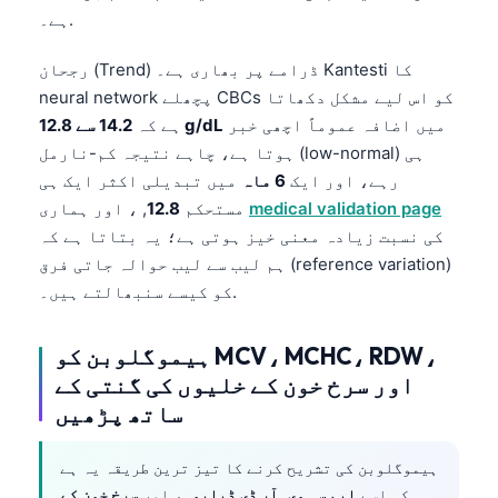
ہے۔.
رجحان (Trend) ڈرامے پر بھاری ہے۔ Kantesti کا
neural network پچھلے CBCs کو اس لیے مشکل دکھاتا
میں اضافہ عموماً اچھی خبر
14.2 سے 12.8 g/dL
ہے کہ
ہوتا ہے، چاہے نتیجہ کم-نارمل (low-normal) ہی
رہے، اور ایک
6 ماہ
میں تبدیلی اکثر ایک ہی
medical validation page
, ، اور ہماری
مستحکم
12.8
کی نسبت زیادہ معنی خیز ہوتی ہے؛ یہ بتاتا ہے کہ
ہم لیب سے لیب حوالہ جاتی فرق (reference variation)
کو کیسے سنبھالتے ہیں۔.
ہیموگلوبن کو MCV، MCHC، RDW،
اور سرخ خون کے خلیوں کی گنتی کے
ساتھ پڑھیں
ہیموگلوبن کی تشریح کرنے کا تیز ترین طریقہ یہ ہے
کہ اسے
ایم سی وی
,
آر ڈی ڈبلیو
, ، اور
سرخ خون کے