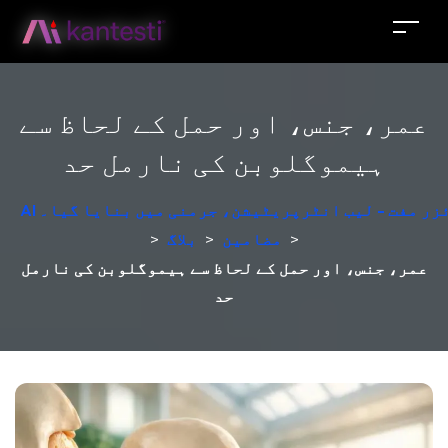
عمر، جنس، اور حمل کے لحاظ سے
ہیموگلوبن کی نارمل حد
لائزر مفت - لیب انٹرپریٹیشن، جرمنی میں بنایا گیا۔
>
مضامین
>
بلاگ
>
عمر، جنس، اور حمل کے لحاظ سے ہیموگلوبن کی نارمل
حد