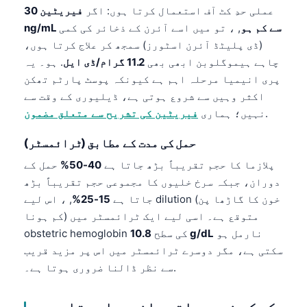
عملی حدِ کٹ آف استعمال کرتا ہوں: اگر
فیریٹین 30
ng/mL سے کم ہو
, ، تو میں اسے آئرن کے ذخائر کی کمی
(ڈی پلیٹڈ آئرن اسٹورز) سمجھ کر علاج کرتا ہوں،
چاہے ہیموگلوبن ابھی بھی
11.2 گرام/ڈی ایل
. ہو۔ یہ
پری انیمیا مرحلہ اہم ہے کیونکہ پوسٹ پارٹم تھکن
اکثر وہیں سے شروع ہوتی ہے، ڈیلیوری کے وقت سے
.
نہیں؛ ہماری
فیریٹین کی تشریح سے متعلق مضمون
حمل کی مدت کے مطابق (ٹرائمسٹر)
پلازما کا حجم تقریباً بڑھ جاتا ہے
40-50%
حمل کے
دوران، جبکہ سرخ خلیوں کا مجموعی حجم تقریباً بڑھ
جاتا ہے
15-25%
, ، اس لیے dilution (خون کا گاڑھا پن
کم ہونا) متوقع ہے۔ اسی لیے ایک ٹرائمسٹر میں
نارمل ہو
10.8 g/dL
obstetric hemoglobin کی سطح
سکتی ہے، مگر دوسرے ٹرائمسٹر میں اس پر مزید قریب
سے نظر ڈالنا ضروری ہوتا ہے۔.
کب کم نمبر واقعی انیمیا ہوتا ہے —