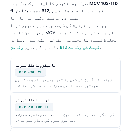
MCV 102-110
میکروسائٹوسس کا اپنا ایک جال ہے۔.
, ، فولیت، الکحل، جگر کی
وٹامن B12
مجھے
fL
بیماری، ہائیڈروکسی یوریا، یا
ہائپوتھائرائیڈزم کی طرف سوچنے پر مجبور کرتا
ہے، لیکن نارمل MCV انہیں رد نہیں کرتا کیونکہ
مخلوط کمیوں کا مجموعہ ریفرنس رینج میں اوسط بن
.
وٹامن B12 ٹیسٹ کی وضاحت
سکتا ہے؛ ہماری
مائیکروسائٹک نمونہ
MCV <80 fL
زیادہ تر آئرن کی کمی یا تھیلیسیمیا ٹریٹ؛ کم ہی
صورتوں میں دائمی سوزش یا سیسے کی نمائش۔.
نارمو سائٹک نمونہ
MCV 80-100 fL
گردے کی بیماری، شدید خون بہنے، ہیمولائسز، سوزش،
Norsk bokmål
یا بون میرو کی دباؤ میں عام۔.
Ślōnskŏ gŏdka