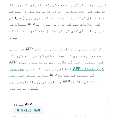
نہیں ہوتا، لیکن یہ مجھے گروتھ مانیٹرنگ اور بلڈ
தமிழ்
پریشر کے رجحانات پر زیادہ قریب سے نظر ڈالنے کی
తెలుగు
طرف مائل کرتا ہے۔ بہت سے سسٹمز میں ریس (نسل) کی
بنیاد پر AFP کی اصلاحات ختم کی جا رہی ہیں، اس
मराठी
لیے پرانے آن لائن کیلکولیٹرز غلط گمراہ کر سکتے
বাংলা
ہیں۔.
Shqip
جو مریض AFP کو غیر معمولی دیکھتے ہیں وہ اکثر
Magyar
سمجھ لیتے ہیں کہ اس کا مطلب کینسر ہے، کیونکہ
Slovenščina
AFP کے استعمال حمل کے علاوہ بھی ہوتے ہیں۔ یہاں
한국어
حمل میں AFP کی رہنمائی
غلط فریم یہی ہے؛ ہماری
بتاتی ہے کہ حمل میں AFP کے نتیجے کی تشریح
Polski
بالغوں کی ہیپاٹولوجی میں AFP سے اتنی مختلف
Lietuvių kalba
کیوں ہوتی ہے۔.
Русский
ქართული
متوقع AFP
0.5-2.0 MoM
Čeština
عموماً حمل کی عمر کے مطابق معمول کی اسکریننگ