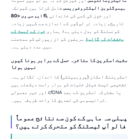
مائیکروسائٹوسس
اور فیرٹِن کم نہ ہو تو میں عموماً
ہیموگلوبن الیکٹروفوریسس
شامل کرتا ہوں کیونکہ
اور خون کی کمی کی خاندانی
ایم سی وی <80 fL
تاریخ، زیادہ تر لوگوں کے اندازے سے کہیں زیادہ
کونسلنگ کو بدل دیتی ہے؛ ہماری
خون کے ٹیسٹ کے
مخففات کی گائیڈ
مریضوں کو ان رپورٹس کو سمجھنے
میں مدد دیتی ہے۔.
مثبت اسکرین کا متاثرہ حمل کے برابر ہونا کیوں
نہیں ہوتا
اسکریننگ امکان (پروببیلٹی) کا اندازہ لگاتی ہے۔
تشخیصی ٹیسٹ فیٹل خلیات کو براہِ راست دیکھتے ہیں
اور غیر معمولی cfDNA یا مشترکہ اسکرین کے بعد
ٹرائیسومی کی تصدیق کا واحد طریقہ ہیں۔.
پہلی سہ ماہی کے کون سے نتائج عموماً
فالو اَپ ٹیسٹنگ کو متحرک کرتے ہیں؟