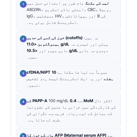
لیب کی بکنگ
عام طور پر ابتدائی حمل میں
ABO/Rh، اینٹی باڈی اسکرین، CBC، روبیلا
IgG، سیفلیس، HIV، اور ہیپاٹائٹس B کی
اسکریننگ شامل ہوتی ہے۔.
یہ ہیں:
خون کی کمی کی حدیں (cutoffs)
پہلی اور تیسری سہ
ہیموگلوبن <11.0 g/dL
دوسری سہ ماہی
<10.5 g/dL
ماہی میں، اور
میں۔.
عموماً سے لیا جا سکتا ہے
10
cfDNA/NIPT
ہفتے
اور یہ ایک اسکریننگ ٹیسٹ ہے، تشخیص
نہیں۔.
اکثر نال
0.4 MoM
100 mg/dL سے
کم PAPP-A
کی کارکردگی میں خرابی یا جنین کی نشوونما
کے مسائل کے لیے زیادہ قریب سے نگرانی کی
طرف لے جاتا ہے۔.
سے
ماں کے خون کا AFP (Maternal serum AFP)