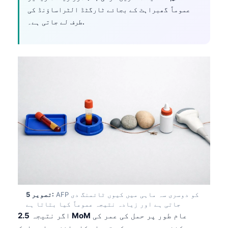
Gàidhlig
عموماً گھبراہٹ کے بجائے ٹارگٹڈ الٹراساؤنڈ کی
Euskara
طرف لے جاتی ہے۔.
Македонски јазик
Latviešu valoda
Galego
অসমীয়া
සිංහල
سنڌي
پښتو
Slovenčina
Hrvatski
AFP کو دوسری سہ ماہی میں کیوں ٹائمنگ دی
تصویر 5:
Suomi
جاتی ہے اور زیادہ نتیجہ عموماً کیا بتاتا ہے
عام طور پر حمل کی عمر کی
2.5 MoM
اگر نتیجہ
Қазақ тілі