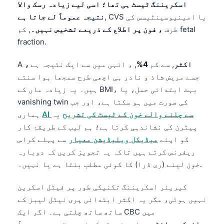
اسکریننگ ٹیسٹ ہی تھا؛ اسی لیے زیادہ رسک والا
, CVS یا امینیوسینٹیسس کی
نتیجہ عموماً لے جاتا ہے
طرف
، فون پر اطلاع کے ذریعے تشخیص نہیں۔
, کم fetal
fraction.
، اکثر
, سے کم
4%
, ، انہی میں سے ایک نتیجہ ہے
A
جسے مریض شاذ و نادر ہی اچھی طرح سمجھا ہوا سنتے
ہیں۔ یہ زیادہ ماں کے BMI، بہت ابتدائی حمل، یا
vanishing twin کی صورت میں ہو سکتا ہے، اور جب
AI سے چلنے والے خون کے ٹیسٹ کی تشریح
یہ
ہماری
پیٹرن کی نشاندہی کرتا ہے؛ ہم لیب کے طریقۂ کار
کو اپنے
میڈیکل ویلیڈیشن معیار
سے پہلے کراس
ریفرنس کرتے ہیں تاکہ یہ تجویز کریں کہ دوبارہ
خون لینے (ری ڈرا) کا کوئی مطلب بنتا ہے یا نہیں۔.
کیریئر اسکریننگ تکنیکی طور پر فیٹل اسکرین
نہیں ہوتی، مگر یہ اکثر ابتدائی پری نیٹل لیبز کے
ساتھ ساتھ چلتی ہے۔ اگر ایک CBC میں