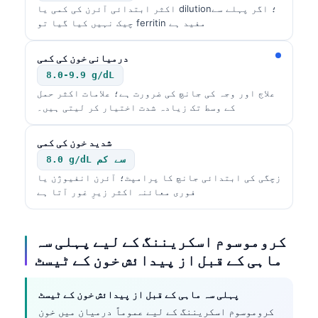
اکثر ابتدائی آئرن کی کمی یا dilution؛ اگر پہلے سے
چیک نہیں کیا گیا تو ferritin مفید ہے
درمیانی خون کی کمی
8.0-9.9 g/dL
علاج اور وجہ کی جانچ کی ضرورت ہے؛ علامات اکثر حمل
کے وسط تک زیادہ شدت اختیار کر لیتی ہیں۔
شدید خون کی کمی
8.0 g/dL سے کم
زچگی کی ابتدائی جانچ کا پرامپٹ؛ آئرن انفیوژن یا
فوری معائنہ اکثر زیرِ غور آتا ہے
کروموسوم اسکریننگ کے لیے پہلی سہ
ماہی کے قبل از پیدائش خون کے ٹیسٹ
پہلی سہ ماہی کے قبل از پیدائش خون کے ٹیسٹ
کروموسوم اسکریننگ کے لیے عموماً درمیان میں خون