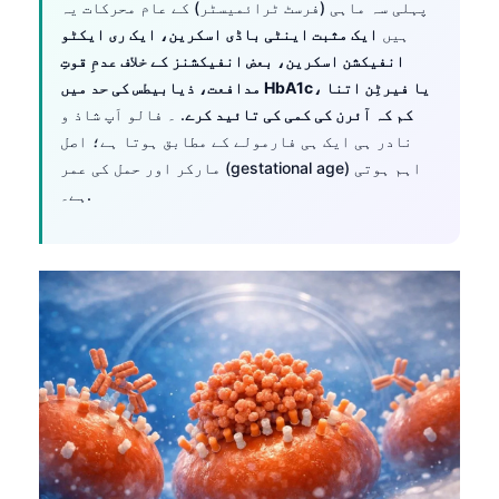
پہلی سہ ماہی (فرسٹ ٹرائمیسٹر) کے عام محرکات یہ
ہیں
ایک مثبت اینٹی باڈی اسکرین، ایک ری ایکٹو
انفیکشن اسکرین، بعض انفیکشنز کے خلاف عدمِ قوتِ
مدافعت، ذیابیطس کی حد میں HbA1c، یا فیرٹِن اتنا
کم کہ آئرن کی کمی کی تائید کرے
. ۔ فالو اَپ شاذ و
نادر ہی ایک ہی فارمولے کے مطابق ہوتا ہے؛ اصل
مارکر اور حمل کی عمر (gestational age) اہم ہوتی
ہے۔.