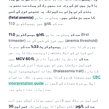
باڈیز ہیں جن کی وجہ سے ہمیں رک کر پہلے سے منصوبہ
بندی کرنی پڑتی ہے کیونکہ یہ جنینی خون کی کمی
(fetal anemia) کا سبب بن سکتی ہیں۔
پہلی سہ ماہی
میں ہیموگلوبن 11.0 g/dL سے کم.
ہیموگلوبن 11.0 g/dL سے کم
پہلی سہ ماہی (first
trimester) میں خون کی کمی کی حد (anemia threshold)
پوری کرتا ہے، اور
ہیمیٹوکریٹ 33% سے کم
عموماً
اسی کہانی کو ایک مختلف زاویے سے بتاتا ہے۔ جب
MCV 80 fL سے کم
نارمل یا تقریباً نارمل
میں
فیرٹین دیکھتا ہوں تو میں صرف آئرن کی کمی کے
بجائے تھیلیسیمیا ٹریٹ (thalassemia trait) کے بارے
CBC
میں سوچنا شروع کرتا ہوں، یہی وہ جگہ ہے جہاں
ایک ہی سرخ جھنڈے کو گھورنے
interpretation guide
سے زیادہ مدد دیتی ہے۔.
فیرٹین ہر ملک میں لازمی نہیں ہوتا، لیکن میں اسے
فیرٹین 30 µg/L سے کم
اکثر منگواتا ہوں کیونکہ