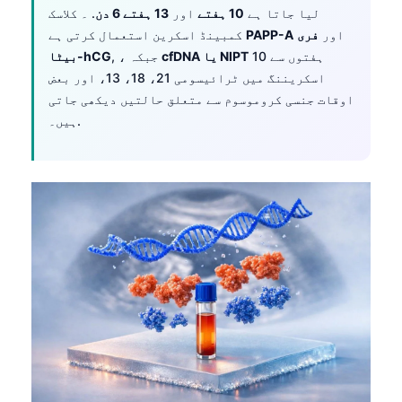
لیا جاتا ہے
10 ہفتے
اور
13 ہفتے 6 دن
. ۔ کلاسک
اور
فری
PAPP-A
کمبینڈ اسکرین استعمال کرتی ہے
10 ہفتوں سے
cfDNA یا NIPT
, ، جبکہ
بیٹا-hCG
اسکریننگ میں ٹرائیسومی 21، 18، 13، اور بعض
اوقات جنسی کروموسوم سے متعلق حالتیں دیکھی جاتی
ہیں۔.