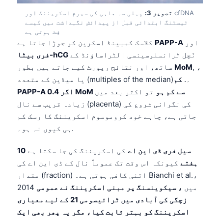
تصویر 3:
پہلی سہ ماہی کی سیرم اسکریننگ اور cfDNA
ٹیسٹنگ ابتدائی قبل از پیدائش نگہداشت میں کیسے
فِٹ ہوتی ہے
اور
PAPP-A
کلاسک کمبینڈ اسکرین کو جوڑا جاتا ہے
نَچل ٹرانسلوسینسی الٹراساؤنڈ کے
فری بیٹا-hCG
, ،
MoM
ساتھ، اور نتائج رپورٹ کیے جاتے ہیں بطور
یا میڈین کے متعدد (multiples of the median)۔.
کم
PAPP-A اگر 0.4 MoM سے کم ہو
تو اکثر بعد میں
زیادہ قریب سے نال (placenta) کی نگرانی شروع کی
جاتی ہے، چاہے خود کروموسوم اسکریننگ کا رسک کم
ہی کیوں نہ ہو۔.
سیل فری ڈی این اے
کی اسکریننگ کی جا سکتا ہے
10
ہفتے
کیونکہ اس وقت تک عموماً نال کے ڈی این اے کی
مقدار (fraction) اتنی کافی ہوتی ہے۔ Bianchi et al.،
2014 میں
، سیکوینسنگ پر مبنی اسکریننگ نے عمومی
زچگی کی آبادی میں ٹرائیسومی 21 کے لیے معیاری
اسکریننگ کو بہتر ثابت کیا، مگر یہ پھر بھی ایک