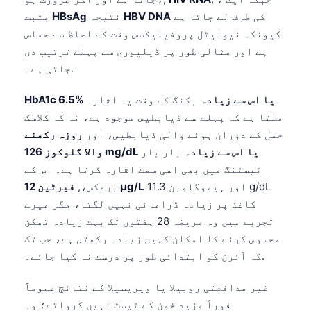
کی طرف لے جاتا ہے
HBV DNA
نتیجہ
HBsAg
مثبت
کیونکہ نیونیٹل پروفیلیکسس وقت کے لحاظ سے حساس
ہے اور مثالی طور پر ڈیلیوری سے پہلے ترتیب دی
جاتی ہے۔.
HbA1c 6.5% یا اس سے زیادہ
بکنگ کے وقت یہ اشارہ
ملتا ہے کہ پہلے سے ذیابطیس موجود ہے، نہ کہ کلاسک
حمل کے دوران ہونے والی ذیابطیس، اور
روزہ رکھنے
والا گلوکوز 126 mg/dL یا اس سے زیادہ
بار بار
ٹیسٹنگ میں بھی اسی سمت اشارہ کرتا ہے۔ اس کے
اور ہیموگلوبن 11.3 g/dL
فیرٹین 12 µg/L
برعکس،,
کاغذ پر زیادہ ڈرامائی نہیں لگتا، مگر میرے
تجربے میں وہ مریضہ 28 ہفتوں تک بہت زیادہ تھکن
محسوس کرنے کا امکان کہیں زیادہ رکھتی ہے، جب تک
کہ آئرن کو ابتدائی طور پر درست نہ کیا جائے۔.
Norsk bokmål
غیر مدافعتی روبیلا یا ویریسیلا کے نتائج عموماً
Ślōnskŏ gŏdka
فوراً مزید خون کے ٹیسٹ نہیں کرواتے؛ وہ