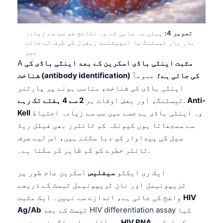
تصویر 4:
پہلی سہ ماہی کے وہ نتائج جو سب سے زیادہ
بار بار ٹیسٹنگ یا اسپیشلسٹ ریفرل کی طرف لے جاتے
ہیں
مثبت اینٹی باڈی اسکرین کے بعد اینٹی باڈی کی
A
شناخت (antibody identification) کی جاتی ہے؛
عموماً
اینٹی باڈی کی شناخت، مناسب ہونے پر پارٹنر
Anti-
.
ٹیسٹنگ، اور بعض اوقات ہر
2 سے 4 ہفتے تک رہے
وہ اینٹی باڈی ہے جسے میں سب سے زیادہ احتیاط
Kell
سے سمجھاتا ہوں کیونکہ کم ٹائٹرز بھی فیٹل ریڈ
سیل کی پیداوار کو دبا سکتے ہیں، اس لیے صرف
ٹائٹر خطرے کو کم ظاہر کر سکتا ہے۔.
ایک ری ایکٹو
سیفلیس
اسکرین عام طور پر
ٹریپونیمل اور نان ٹریپونیمل ٹیسٹ کے ذریعے
HIV
واضح کی جاتی ہے، اندازے سے نہیں۔ ایک مثبت
ٹیسٹ کے بعد HIV differentiation assay کیا
Ag/Ab
, ، جبکہ ایک
HIV RNA
جاتا ہے اور اگر ضرورت ہو،,