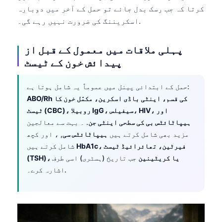
کرتا کہ جب رسک بدل جائے تو حمل کے آخر میں دوبارہ
اسکریننگ کی ضرورت نہیں رہے گی۔.
پہلی ملاقات میں معمول کے قبل از
پیدائش خون کے ٹیسٹ
حمل کے ابتدائی پینل میں عموماً یہ شامل ہوتا ہے:
ABO/Rh کی قسم، اینٹی باڈی اسکرین، مکمّل خون کا
ٹیسٹ (CBC)، روبیلا IgG، سیفیلس، HIV، اور
ہیپاٹائٹس بی کی سطحی اینٹی جن
. ۔ بہت سے معالجین
مزید بھی شامل کرتے ہیں
ہیپاٹائٹس سی
, ، اور کچھ
HbA1c، فیرٹین، تھائرائیڈ ٹیسٹ
شامل کرتے ہیں
(TSH)، یا کریٹینین
جب تاریخ (ہسٹری) اسی طرف
اشارہ کرے۔.