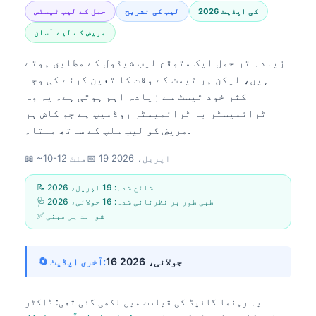
2026 کی اپڈیٹ
لیب کی تشریح
حمل کے لیب ٹیسٹس
مریض کے لیے آسان
زیادہ تر حمل ایک متوقع لیب شیڈول کے مطابق ہوتے
ہیں، لیکن ہر ٹیسٹ کے وقت کا تعین کرنے کی وجہ
اکثر خود ٹیسٹ سے زیادہ اہم ہوتی ہے۔ یہ وہ
ٹرائمیسٹر بہ ٹرائمیسٹر روڈمیپ ہے جو کاش ہر
مریض کو لیب سلپ کے ساتھ ملتا۔.
19 اپریل، 2026
📅
📖 ~10-12 منٹ
📝 شائع شدہ:
19 اپریل، 2026
🩺 طبی طور پر نظرثانی شدہ:
16 جولائی، 2026
✅ شواہد پر مبنی
16 جولائی، 2026
🔄 آخری اپڈیٹ:
یہ رہنما گائیڈ کی قیادت میں لکھی گئی تھی:
ڈاکٹر