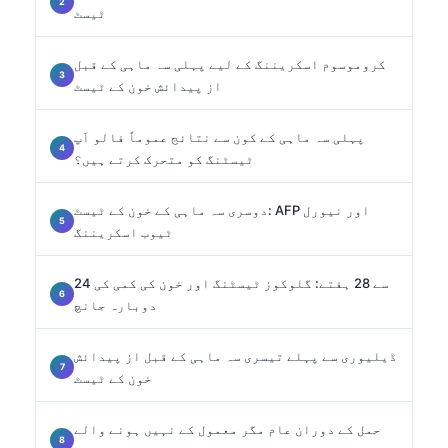
ٹیسٹ
کروموسوم اسکریننگ کے لیے پہلی سہ ماہی کے قبل
از پیدائش خون کے ٹیسٹ
پہلی سہ ماہی کے کون سے نتائج عموماً فالو اَپ
ٹیسٹنگ کو متحرک کرتے ہیں؟
دوسری سہ ماہی کے خون کے ٹیسٹ: AFP اور نیورل
ٹیوب اسکریننگ
24 سے 28 ہفتے: گلوکوز ٹیسٹنگ اور خون کی کمی کی
دوبارہ جانچ
ڈیلیوری سے پہلے تیسری سہ ماہی کے قبل از پیدائش
خون کے ٹیسٹ
حمل کے دوران عام مگر معمول کے نہیں ہونے والے