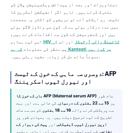
دستاویزات اور بعد از پیدائش ویکسینیشن پلان کو
Frysk
متحرک کرتے ہیں۔ تاہم اگر انفیکشن اسکرین کا
Esperanto
نتیجہ ری ایکٹو آئے تو مریضوں کو اکثر یہ سمجھنے
Беларуская мова
میں مدد درکار ہوتی ہے کہ کون سی ونڈوز لاگو ہوتی
ہیں اور کنفرمیشن کے کون سے اقدامات کرنے ہیں،
Татар теле
HIV ٹائمنگ والی آرٹیکل
اور اس کی
اسی لیے ہماری
Кыргызча
کہ ہم Kantesti پر کون ہیں
پس منظر کی معلومات
ئۇيغۇرچە
عموماً ساتھ مل کر زیادہ مفید رہتی ہیں۔.
Cebuano
دوسری سہ ماہی کے خون کے ٹیسٹ: AFP
Basa Jawa
اور نیورل ٹیوب اسکریننگ
ພາສາລາວ
Монгол
عام طور
ماں کے خون کا AFP (Maternal serum AFP)
پر
15 سے 22 ہفتوں کے درمیان
, کی جاتی ہے، اور بہت
Afrikaans
سے پریکٹس کرنے والے
16 سے 18 ہفتوں
کو سب سے صاف
العربية المغربية
تشریح کے لیے ترجیح دیتے ہیں۔ یہ بنیادی طور پر
Occitan
اوپن نیورل ٹیوب ڈیفیکٹس
اور
پیٹ کی دیوار کے
نقائص
, کے لیے اسکرین کرتی ہے، اور زیادہ ویلیو