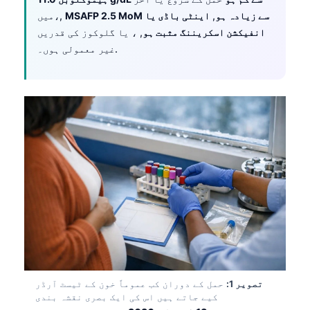
MSAFP 2.5 MoM سے زیادہ ہو
,
اینٹی باڈی یا
میں،,
انفیکشن اسکریننگ مثبت ہو
, ، یا گلوکوز کی قدریں
غیر معمولی ہوں۔.
تصویر 1:
حمل کے دوران کب عموماً خون کے ٹیسٹ آرڈر
کیے جاتے ہیں اس کی ایک بصری نقشہ بندی