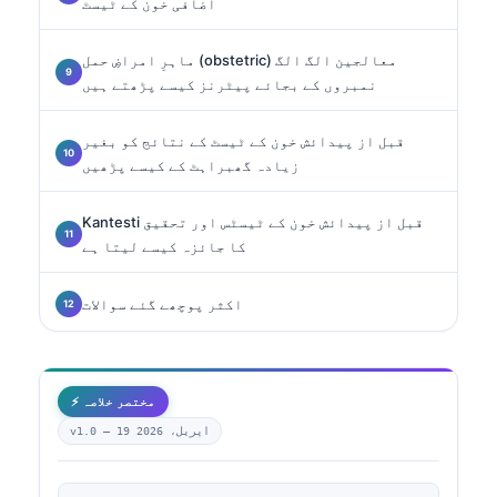
اضافی خون کے ٹیسٹ
ماہرِ امراضِ حمل (obstetric) معالجین الگ الگ
نمبروں کے بجائے پیٹرنز کیسے پڑھتے ہیں
قبل از پیدائش خون کے ٹیسٹ کے نتائج کو بغیر
زیادہ گھبراہٹ کے کیسے پڑھیں
Kantesti قبل از پیدائش خون کے ٹیسٹس اور تحقیق
کا جائزہ کیسے لیتا ہے
اکثر پوچھے گئے سوالات
⚡ مختصر خلاصہ
19 اپریل، 2026
v1.0 —