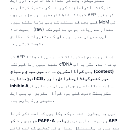
کنفرمیشن، بچے کی تعداد کا جائزہ، اور ایک
Català
ٹارگٹڈ الٹراساؤنڈ کروانے کو متحرک کرتا ہے،
O‘zbekcha
کیونکہ غلط تاریخیں اور جڑواں بچے AFP کو بغیر
کسی بچے کے مسئلے کے بھی بڑھا سکتے ہیں۔ MoM کی
Українська
اہمیت خام (raw) مقدار سے زیادہ ہوتی ہے کیونکہ
አማርኛ
لیب حمل کی عمر اور ماں کے متغیرات کے مطابق
Kiswahili
ایڈجسٹ کرتی ہے۔.
ភាសាខ្មែរ
کم AFP اب کروموسوم اسکریننگ کے لیے پہلے جتنا
ဗမာစာ
مفید نہیں رہا کیونکہ cfDNA اب عام ہے، مگر یہ اب
بھی
کوآڈ اسکرین
ساتھ
میں سیاق و سباق (context)
ไทย
بڑھاتا ہے: hCG، غیر کنجوگیٹڈ ایسٹرائل، اور
Tagalog
inhibin A۔
. ایسے مقامات پر جہاں پہلی سہ ماہی کی
Tiếng Việt
اسکریننگ چھوٹ گئی ہو، کوآڈ اسکرین اب بھی ایک
حقیقی ورک ہارس ہے۔.
Bahasa Melayu
മലയാളം
میں یہ پیٹرن اتنا دیکھ چکا ہوں کہ اسے ذکر کرنا
ಕನ್ನಡ
زیادہ AFP
پہلی سہ ماہی میں
کم PAPP-A
ضروری ہے:
بعد میں یہ پلیسینٹل بیماری کی تشخیص کے لیے کافی
ગુજરાતી