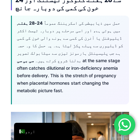
خون کی کمی کی دوبارہ جانچ
简体中文
Română
حمل میں ذیابیطس کی اسکریننگ عموماً
24-28 ہفتے
,
Türkçe
میں ہوتی ہے، اور اسی مرحلے پر دوبارہ ٹیسٹ اکثر
ڈیلیوشنل یا آئرن کی کمی سے ہونے والی خون کی کمی
Ελληνικά
کو ڈیلیوری سے پہلے پکڑ لیتا ہے۔ یہ حمل کا وہ حصہ
Português
ہے جب پلیسینٹل ہارمونز تیزی سے میٹابولک تصویر
Español
at the same stage
بدلنا شروع کرتے ہیں۔
سی بی سی
often catches dilutional or iron-deficiency anemia
Italiano
before delivery. This is the stretch of pregnancy
עִבְרִית
when placental hormones start changing the
Français
metabolic picture fast.
العربية
Deutsch
English
اردو