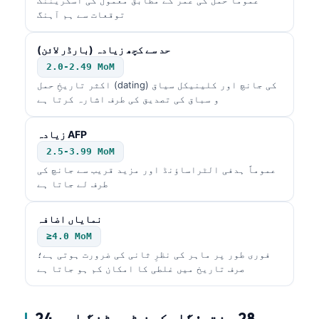
日本語
توقعات سے ہم آہنگ
Eesti
حد سے کچھ زیادہ (بارڈر لائن)
Azərbaycan dili
2.0-2.49 MoM
Bosanski
اکثر تاریخِ حمل (dating) کی جانچ اور کلینیکل سیاق
و سباق کی تصدیق کی طرف اشارہ کرتا ہے
Svenska
Српски језик
زیادہ AFP
Íslenska
2.5-3.99 MoM
عموماً ہدفی الٹراساؤنڈ اور مزید قریب سے جانچ کی
Հայերեն
طرف لے جاتا ہے
Bahasa Indonesia
हिन्दी
نمایاں اضافہ
≥4.0 MoM
Nederlands
فوری طور پر ماہر کی نظرِ ثانی کی ضرورت ہوتی ہے؛
Dansk
صرف تاریخ میں غلطی کا امکان کم ہو جاتا ہے
Български
فارسی
24 سے 28 ہفتے: گلوکوز ٹیسٹنگ اور