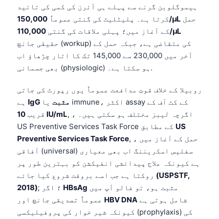
ہیموگلوبن گرنے سے پہلے ہی آئرن کی کمی کی تائید
حمل
150,000/µL
کرتا ہے۔ پلیٹلیٹ کی گنتی عموماً
110,000/µL
کے آغاز میں؛ پہلی ملاقات کی گنتی
حقیقی جانچ (workup) کی متقاضی ہے، جبکہ حمل کے
آخر میں 230,000 سے 145,000 تک کا اتار چڑھاؤ اب
بھی جسمانی (physiologic) ہو سکتا ہے۔.
روبیلا کے خلاف قوتِ مدافعت عموماً یوں رپورٹ کی جاتی
IgG مثبت
یا immune، اکثر assay کے کٹ آف کے
ہے
, ، اگرچہ لیبز مختلف ہو سکتی ہیں۔
10 IU/mL
قریب
US
US Preventive Services Task Force کے مطابق
, ، حمل کے آغاز میں
Preventive Services Task Force
آفاقی (universal) سفلیس اسکریننگ اب بھی معیاری
ہے کیونکہ علاج پیدائشی انفیکشن کو بہترین طور پر
(USPSTF,
روکتا ہے جب اسے بروقت شروع کیا جائے
مثبت ہو، تو فالو اَپ میں
HBsAg
; ؛ اگر
2018)
شامل ہوتی ہے
HBV DNA
عموماً تصدیقی جانچ اور
کیونکہ شیر خوار کی پروفیلیکسی (prophylaxis) کی