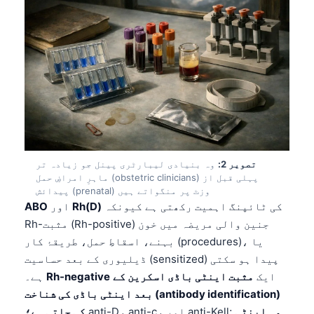
تصویر 2:
وہ بنیادی لیبارٹری پینل جو زیادہ تر
ماہرِ امراضِ حمل (obstetric clinicians) پہلی قبل از
پیدائش (prenatal) وزٹ پر منگواتے ہیں
کی ٹائپنگ اہمیت رکھتی ہے کیونکہ
Rh(D)
اور
ABO
Rh-مثبت (Rh-positive) جنین والی مریضہ میں خون
بہنے، اسقاطِ حمل، طریقۂ کار (procedures)، یا
ڈیلیوری کے بعد حساسیت (sensitized) پیدا ہو سکتی
ایک
مثبت اینٹی باڈی اسکرین کے
Rh-negative
ہے۔
بعد اینٹی باڈی کی شناخت (antibody identification)
وہ اینٹی
anti-D، anti-c، اور anti-Kell;
کی جاتی ہے؛