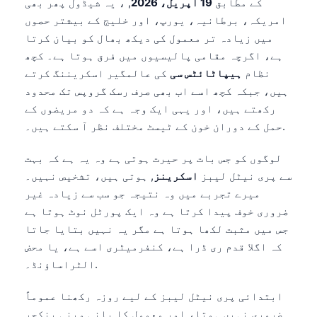
کے مطابق
19 اپریل، 2026
, ، یہ شیڈول پھر بھی
امریکہ، برطانیہ، یورپ، اور خلیج کے بیشتر حصوں
میں زیادہ تر معمول کی دیکھ بھال کو بیان کرتا
ہے، اگرچہ مقامی پالیسیوں میں فرق ہوتا ہے۔ کچھ
نظام
ہیپاٹائٹس سی
کی عالمگیر اسکریننگ کرتے
ہیں، جبکہ کچھ اسے اب بھی صرف رسک گروپس تک محدود
رکھتے ہیں، اور یہی ایک وجہ ہے کہ دو مریضوں کے
حمل کے دوران خون کے ٹیسٹ مختلف نظر آ سکتے ہیں۔.
لوگوں کو جس بات پر حیرت ہوتی ہے وہ یہ ہے کہ بہت
سے پری نیٹل لیبز
اسکرینز
, ہوتی ہیں، تشخیص نہیں۔
میرے تجربے میں وہ نتیجہ جو سب سے زیادہ غیر
ضروری خوف پیدا کرتا ہے وہ ایک پورٹل نوٹ ہوتا ہے
جس میں مثبت لکھا ہوتا ہے مگر یہ نہیں بتایا جاتا
کہ اگلا قدم ری ڈرا ہے، کنفرمیٹری اسے ہے، یا محض
الٹراساؤنڈ۔.
ابتدائی پری نیٹل لیبز کے لیے روزہ رکھنا عموماً
ضروری نہیں ہوتا، اور معمول کا پانی وینی پنکچر