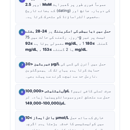
عموماً فوری طور پر گھبراہٹ
2.5 MoM
اوپر
کے بجائے تاریخ (dating) کی دوبارہ جانچ اور
مخصوص الٹراساؤنڈ کو متحرک کرتا ہے۔.
حمل میں ذیابیطس کی اسکریننگ
پر
24-28 ہفتے
روزہ رکھنے کی حالت میں 75-g ٹیسٹ پر غیر
, ، 1 گھنٹہ
≥180
≥92 mg/dL
معمولی ہوتا ہے
.
≥153 mg/dL
, ، یا 2 گھنٹے
mg/dL
حمل میں آئرن کی کمی کی
فیریٹین <30 µg/L
حمایت کرتا ہے، یہاں تک کہ ہیموگلوبن
نارمل حد سے نیچے گرنے سے پہلے بھی۔.
صرف تسلی کافی نہیں؛
پلیٹلیٹس <100,000/µL
حمل سے متعلق تھرومبوسائٹوپینیا زیادہ تر
100,000-149,000/µL
.
خارش کے ساتھ حمل
بائل ایسڈز >10 µmol/L
میں کولیسٹیسس کا خدشہ بڑھتا ہے، اگرچہ
علاج کے معیار مختلف کلینکس میں مختلف ہو