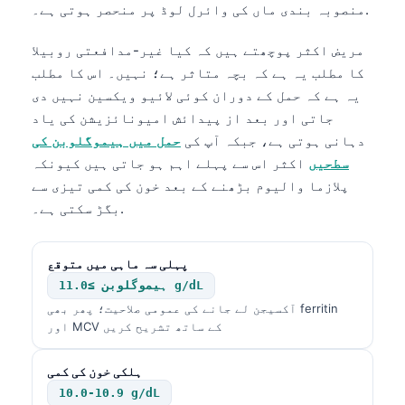
منصوبہ بندی ماں کی وائرل لوڈ پر منحصر ہوتی ہے۔.
مریض اکثر پوچھتے ہیں کہ کیا غیر-مدافعتی روبیلا
کا مطلب یہ ہے کہ بچہ متاثر ہے؛ نہیں۔ اس کا مطلب
یہ ہے کہ حمل کے دوران کوئی لائیو ویکسین نہیں دی
جاتی اور بعد از پیدائش امیونائزیشن کی یاد
دہانی ہوتی ہے، جبکہ آپ کی
حمل میں ہیموگلوبن کی
سطحیں
اکثر اس سے پہلے اہم ہو جاتی ہیں کیونکہ
پلازما والیوم بڑھنے کے بعد خون کی کمی تیزی سے
بگڑ سکتی ہے۔.
پہلی سہ ماہی میں متوقع
ہیموگلوبن ≥11.0 g/dL
آکسیجن لے جانے کی عمومی صلاحیت؛ پھر بھی ferritin
اور MCV کے ساتھ تشریح کریں
ہلکی خون کی کمی
10.0-10.9 g/dL