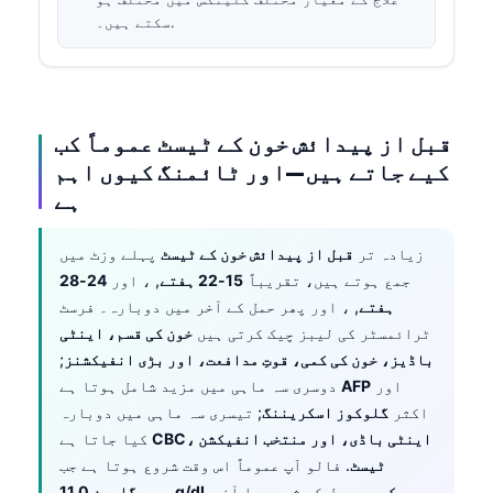
سکتے ہیں۔.
قبل از پیدائش خون کے ٹیسٹ عموماً کب
کیے جاتے ہیں—اور ٹائمنگ کیوں اہم
ہے
زیادہ تر
قبل از پیدائش خون کے ٹیسٹ
پہلے وزٹ میں
جمع ہوتے ہیں، تقریباً
15-22 ہفتے
, ، اور
24-28
ہفتے
, ، اور پھر حمل کے آخر میں دوبارہ۔ فرسٹ
ٹرائمسٹر کی لیبز چیک کرتی ہیں
خون کی قسم، اینٹی
باڈیز، خون کی کمی، قوتِ مدافعت، اور بڑی انفیکشنز
;
اور
AFP
دوسری سہ ماہی میں مزید شامل ہوتا ہے
اکثر
گلوکوز اسکریننگ
; تیسری سہ ماہی میں دوبارہ
CBC، اینٹی باڈی، اور منتخب انفیکشن
کیا جاتا ہے
ٹیسٹ
. فالو اَپ عموماً اس وقت شروع ہوتا ہے جب
ہیموگلوبن 11.0 g/dL سے کم ہو
حمل کے شروع یا آخر