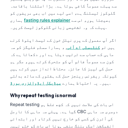
سے پہلے عموماً کافی ہوتا ہے۔ بڑا استثنا باقاعدہ
گلوکوز ٹیسٹنگ ہے، اسی لیے میں اب بھی مریضوں کو
بھیجتا ہوں، اس سے
fasting rules explainer
ہماری
پہلے کہ وہ تشخیصی زبانی گلوکوز ٹیسٹ کریں۔.
اگر آپ معمول کے پری نیٹل خون کے ٹیسٹ اپلوڈ کرتے
ہیں تو
کنٹیسٹی اے آئی
, ، ہمارا سسٹم فلیگز کو سہ
ماہی کے حساب سے ترتیب دیتا ہے اور دکھاتا ہے کہ
کون سے عموماً فالو اَپ کو متحرک کرتے ہیں، مگر ہم
حمل کی لیبز کا جائزہ محتاط انداز میں کرتے ہیں
کیونکہ ریفرنس رینجز حمل کے ہفتوں کے ساتھ بدلتی
.
ہیں۔ یہ احتیاط ہمارے
میڈیکل ایڈوائزری بورڈ
Why repeat testing is normal
Repeat testing اس بات کی علامت نہیں کہ کچھ غلط ہو
گیا ہے۔ پہلی سہ ماہی کا نارمل CBC دوسری سہ ماہی
کی آئرن کی کمی کو خارج نہیں کرتا، اور ابتدائی
انفیکشن اسکریننگ منفی ہونا اس بات کو ختم نہیں