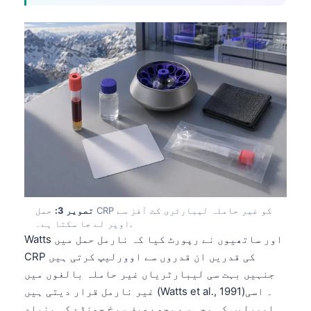
تصویر 3:
حمل CRP کو غیر حاملہ لیبارٹری کٹ آفز سے
اوپر لے جا سکتا ہے۔.
Watts اور ساتھیوں نے رپورٹ کیا کہ نارمل حمل میں
CRP کی قدریں ان قدروں سے اوورلیپ کرتی ہیں
جنہیں بہت سی لیبارٹریاں غیر حاملہ بالغوں میں
غیر نارمل قرار دیتی ہیں (Watts et al., 1991)۔ اسی
اوورلیپ کی وجہ سے مجھے صرف سرخ جھنڈے کی بنیاد