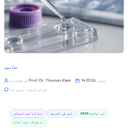
مضامین
14 مئی، 2026
کی طرف سے Prof. Dr. Thomas Klein
کوئی تبصرہ نہیں ہے
2026 کی اپڈیٹ
لیب کی تشریح
حمل کے لیب ٹیسٹس
مریض کے لیے آسان