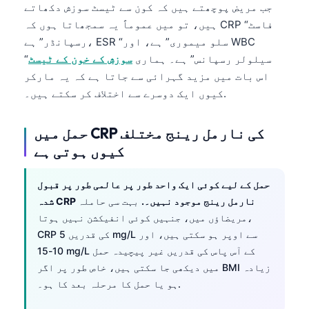
جب مریض پوچھتے ہیں کہ کون سے ٹیسٹ سوزش دکھاتے
ہیں، تو میں عموماً یہ سمجھاتا ہوں کہ CRP “فاسٹ
رسپانڈر” ہے، ESR “سلو میموری” ہے، اور WBC
“سیلولر رسپانس” ہے۔ ہماری
سوزش کے خون کے ٹیسٹ
اس بات میں مزید گہرائی سے جاتا ہے کہ یہ مارکر
کیوں ایک دوسرے سے اختلاف کر سکتے ہیں۔.
حمل میں CRP کی نارمل رینج مختلف
کیوں ہوتی ہے
حمل کے لیے کوئی ایک واحد طور پر عالمی طور پر قبول
شدہ CRP نارمل رینج موجود نہیں۔.
بہت سی حاملہ
مریضاؤں میں، جنہیں کوئی انفیکشن نہیں ہوتا،
CRP کی قدریں 5 mg/L سے اوپر ہو سکتی ہیں، اور
10-15 mg/L کے آس پاس کی قدریں غیر پیچیدہ حمل
میں دیکھی جا سکتی ہیں، خاص طور پر اگر BMI زیادہ
ہو یا حمل کا مرحلہ بعد کا ہو۔.