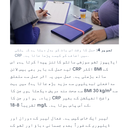
تصویر 4:
حمل کا وقت اس بات کو بدل دیتا ہے کہ ہلکی
CRP میں اضافے کو کیسے پڑھا جاتا ہے۔.
ایڈیپوز ٹشو سوزشی سائٹو کائنز پیدا کرتا ہے، اس
لیے حمل کے باہر بھی بیس لائن CRP اکثر BMI کے
ساتھ بڑھتی ہے۔ حمل میں یہ اثر حمل سے متعلق
مدافعتی تبدیلیوں سے مزید بڑھ جاتا ہے؛ میں بہت
سے صحت مند مریض دیکھتا ہوں جن کا BMI 30 kg/m² سے
زیادہ ہو اور جن کا CRP واضح انفیکشن کے بغیر
تقریباً 8-18 mg/L کے آس پاس ہوتا ہے۔.
لیبر ایک خاص کیس ہے۔ فعال لیبر کے دوران اور
ڈیلیوری کے فوراً بعد، جسمانی دباؤ اور ٹشو کے