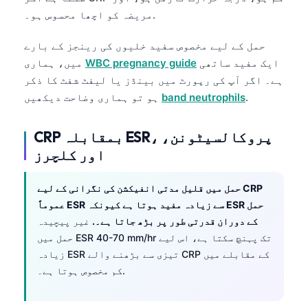
日本語
مریضہ کو اچھا محسوس ہو۔.
Eesti
حمل کے لیے مخصوص سفید خلیوں کی رینجز کے بارے
Azərbaycan dili
ایک مفید ساتھی
WBC pregnancy guide
میں، ہماری
Bosanski
ہے۔ اگر آپ کی رپورٹ میں بینڈز یا لیفٹ شفٹ کا ذکر
.
band neutrophils
ہو تو ہماری وضاحت دیکھیں
Svenska
Српски језик
CRP بمقابلہ ESR، پروکالسیٹونن،
Íslenska
اور کلچرز
Հայերեն
حمل میں قلیل مدتی انفیکشن کی نگرانی کے لیے CRP
Bahasa Indonesia
عموماً ESR سے زیادہ مفید ہوتا ہے کیونکہ ESR حمل
हिन्दी
کے دوران قدرتی طور پر بڑھ جاتا ہے۔.
غیر پیچیدہ
Nederlands
حمل میں ESR 40-70 mm/hr تک پہنچ سکتا ہے، اس لیے
زیادہ ESR تیزی سے بڑھنے والے CRP کے مقابلے میں
Dansk
کم مخصوص ہوتا ہے۔.
Български
فارسی