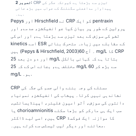
CRP تیزی سے بڑھتا ہے کیونکہ جگر کی
تصویر 2:
پیداوار مدافعتی سگنلنگ کے جواب میں بڑھ جاتی
ہے۔.
Pepys اور Hirschfield نے CRP کو ایک pentraxin
پروٹین کے طور پر بیان کیا جو انفیکشن، صدمے، اور
ٹشو کی سوزش کے بعد تیزی سے بڑھتا ہے، اور اس کی
kinetics اسے ESR کے مقابلے میں زیادہ متحرک بناتی
ہیں (Pepys & Hirschfield, 2003)۔ آج 60 mg/L کا CRP
اور دو دن بعد 25 mg/L بتاتا ہے کہ کہانی بالکل
مختلف ہے، بجائے اس کے کہ 25 mg/L سے بڑھ کر 60
mg/L ہو۔.
CRP مسئلے کی وجہ بننے والی جسم کی جگہ کی
نشاندہی نہیں کرتا۔ پیشاب کی انفیکشن، نمونیا،
دانتوں کی سوزش، آٹو امیون فلیئر، اپینڈیسائٹس،
یا chorioamnionitis سب ایک ہی مارکر کو بڑھا سکتے
ہیں، اسی لیے ڈاکٹر CRP کا موازنہ ایک فوکسڈ
معائنے اور دیگر لیب ٹیسٹس سے کرتے ہیں۔.