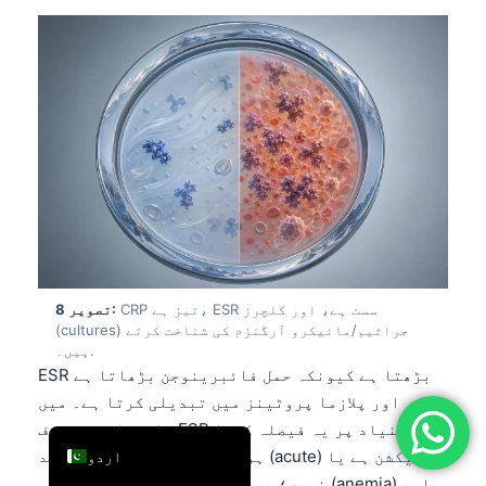
简体中文
Română
Türkçe
Ελληνικά
Português
Español
Italiano
עִבְרִית
CRP تیز ہے، ESR سست ہے، اور کلچرز
تصویر 8:
Français
(cultures) جراثیم/مائیکرو آرگنزم کی شناخت کرتے
العربية
ہیں۔.
ESR بڑھتا ہے کیونکہ حمل فائبرینوجن بڑھاتا ہے
Deutsch
اور پلازما پروٹینز میں تبدیلی کرتا ہے۔ میں
English
شاذونادر ہی صرف ESR کی بنیاد پر یہ فیصلہ کرتا
ہوں کہ حاملہ مریضہ کو شدید (acute) انفیکشن ہے یا
اردو
نہیں؛ یہ بہت سست ہے اور خون کی کمی (anemia) اور