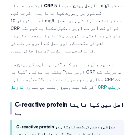
CRP نارمل رینج
عموماً 5 mg/L سے کم
ایک غیر حاملہ
کے طور پر رپورٹ کیا جاتا ہے، اگرچہ کچھ
لیبارٹریاں 10 mg/L سے کم استعمال کرتی ہیں۔ حمل
CRP کو ان کٹ آفز سے اوپر دھکیل سکتا ہے کیونکہ
ماں کی مدافعتی سرگرمی، پلازما والیوم، ایڈیپوز
ٹشو کی سگنلنگ، اور حمل کے آخری مرحلے کی
فزیالوجی سب ایک ساتھ بدل جاتی ہیں۔.
عملی سوال یہ نہیں کہ، “کیا یہ لیب کی رینج سے
اوپر ہے؟” بلکہ یہ ہے کہ، “کیا یہ CRP اس مریضہ کے
مطابق ہے جو میرے سامنے ہے؟” حمل سے باہر CRP کٹ
.
نارمل CRP رینج
آفز کے لیے وسیع رہنمائی ہماری
C-reactive protein اصل میں کیا ناپتا
ہے
C-reactive protein سوزشی ردعمل کی شدت ناپتا ہے،
بنیادی طور پر جگر کی پیداوار کے ذریعے جو