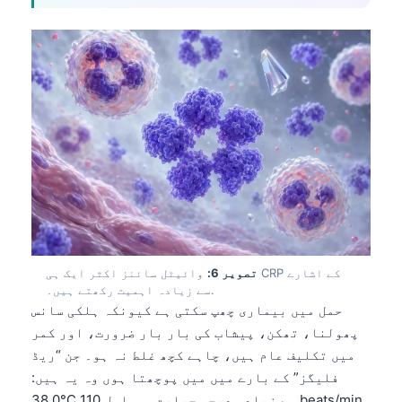
Frysk
Esperanto
Беларуская мова
Татар теле
Кыргызча
ئۇيغۇرچە
Cebuano
Basa Jawa
ພາສາລາວ
تصویر 6:
وائیٹل سائنز اکثر ایک ہی CRP کے اشارے
Монгол
سے زیادہ اہمیت رکھتے ہیں۔.
حمل میں بیماری چھپ سکتی ہے کیونکہ ہلکی سانس
Afrikaans
پھولنا، تھکن، پیشاب کی بار بار ضرورت، اور کمر
العربية المغربية
میں تکلیف عام ہیں، چاہے کچھ غلط نہ ہو۔ جن “ریڈ
Occitan
فلیگز” کے بارے میں میں پوچھتا ہوں وہ یہ ہیں:
38.0°C سے زیادہ درجہ حرارت، مسلسل 110 beats/min