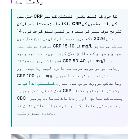
رکھتا ہے
حمل میں CRP کا خون کا ٹیسٹ بغیر انفیکشن کے بھی
ہلکا سا بڑھ سکتا ہے، لیکن CRP کی بلند سطحوں کی
تشریح صرف نمبر کی بنیاد پر کبھی نہیں کی جاتی۔.
14
مئی 2026 تک، میں عموماً ایک اچھی طرح حمل میں
موجود مریضہ میں CRP کو 10-15 mg/L سے کم ہونے پر
سیاق و سباق کے مطابق علاج کرتا ہوں، اسے خود بخود
خطرناک نہیں سمجھتا؛ CRP اگر 40-50 mg/L سے
زیادہ ہو تو مزید قریب سے جائزہ لینا چاہیے، اور
CRP اگر 100 mg/L سے زیادہ ہو تو عموماً فوری
وضاحت کی ضرورت ہوتی ہے۔ ہماری
کنٹیسٹی اے آئی
یہ
CRP کو ٹرائمیسٹر، علامات،
خون کے ٹیسٹ کی رپورٹ
، پیشاب کے نتائج، اور رجحانات کے ساتھ پڑھتی
CBC
ہے، صرف غیر حاملہ کے لیے ایک حوالہ جاتی نشان تک
محدود نہیں رہتی۔.