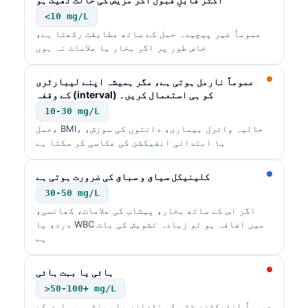
<10 mg/L
عموماً غیر پیچیدہ حمل کے ساتھ مطابقت رکھتا ہے،
خاص طور پر اگر بخار یا علامات نہ ہوں
عموماً نارمل ہوتی ہے، مگر ہمیشہ اپنے لیبارٹری
کے وقفہ (interval) کو ہی استعمال کریں۔
10-30 mg/L
حمل، BMI، حالیہ وائرل بیماری، دانتوں کی سوزش،
یا ابتدائی انفیکشن کی عکاسی کر سکتا ہے
کلینیکل سیاق و سباق کی ضرورت ہوتی ہے
30-50 mg/L
اگر اس کے ساتھ بخار، پیشاب کی علامات، کھانسی،
درد، یا WBC میں اضافہ ہو تو زیادہ تشویش کی بات
ہے
ہائی یا بہت ہائی
>50-100+ mg/L
عموماً انفیکشن، ٹشو کو نقصان، یا سوزشی بیماری کے