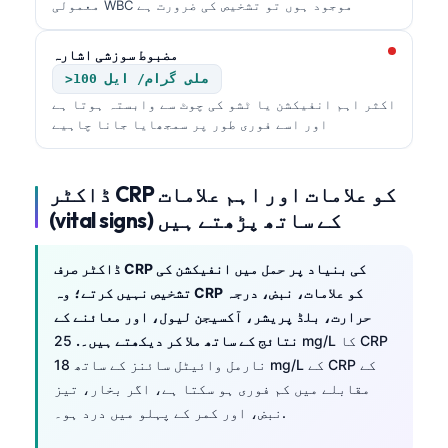
معمولی WBC موجود ہوں تو تشخیص کی ضرورت ہے
مضبوط سوزشی اشارہ
>100 ملی گرام/ ایل
اکثر اہم انفیکشن یا ٹشو کی چوٹ سے وابستہ ہوتا ہے
اور اسے فوری طور پر سمجھایا جانا چاہیے
ڈاکٹر CRP کو علامات اور اہم علامات
(vital signs) کے ساتھ پڑھتے ہیں
ڈاکٹر صرف CRP کی بنیاد پر حمل میں انفیکشن کی
تشخیص نہیں کرتے؛ وہ CRP کو علامات، نبض، درجہ
حرارت، بلڈ پریشر، آکسیجن لیول، اور معائنے کے
نتائج کے ساتھ ملا کر دیکھتے ہیں۔.
25 mg/L کا CRP
نارمل وائیٹل سائنز کے ساتھ 18 mg/L کے CRP کے
مقابلے میں کم فوری ہو سکتا ہے، اگر بخار، تیز
Norsk bokmål
نبض، اور کمر کے پہلو میں درد ہو۔.
Ślōnskŏ gŏdka