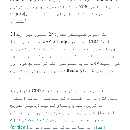
Gàidhlig
سے زیادہ نبض، 95% سے کم آکسیجن سیچوریشن، کپکپی
Euskara
(rigors)، درد کا بڑھنا، اور اچانک “ٹھیک نہ
Македонски јазик
لگنا”۔”
Latviešu valoda
ایک چھوٹی کلینیکل مثال: 24 ہفتوں میں ایک 31
Galego
سالہ مریضہ کا CRP 34 mg/L تھا اور CBC نارمل
অসমীয়া
جیسا لگ رہا تھا، مگر اسے دائیں طرف کمر کے پہلو
میں درد اور قے بھی تھی۔ بعد میں اس کے یورین کلچر
සිංහල
نے پائیلونفرائٹس کی تصدیق کی، اور CRP کی اہمیت
سنڌي
تب ہی واضح ہوئی جب تاریخ (history) کو احتیاط سے
پښتو
لیا گیا۔.
اگر آپ کا CRP زیادہ ہے اور آپ کو طبیعت ٹھیک
Slovenčina
نہیں لگ رہی تو اطمینان کے لیے کسی ایپ کا انتظار
نہ کریں۔ سیاق و سباق کے لیے ڈیجیٹل تشریح
Hrvatski
استعمال کریں، پھر اپنی میٹرنٹی یونٹ یا معالج
Suomi
سے رابطہ کریں؛ ہماری
خون کے ٹیسٹ کی نازک
Қазақ тілі
(critical) اقدار
یہ بتاتی ہے کہ کب لیب رپورٹ