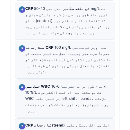
CRP کی بلند سطحیں
حمل میں 40-50 mg/L سے
اوپر عام طور پر اسی دن کی کلینیکل سیاق و
سباق (context) کا تقاضا کرتا ہے، خاص طور
پر اگر بخار، پیشاب کی علامات، کھانسی، پیٹ
میں درد، یا بچے کی حرکت میں کمی ہو۔.
100 mg/L سے اوپر کی سطحیں
بہت زیادہ CRP
عموماً صرف غیر پیچیدہ حمل سے نہیں سمجھائی
جا سکتیں اور اکثر کسی اہم انفیکشن، ٹشو کو
نقصان، یا فعال سوزشی بیماری کی طرف اشارہ
کرتی ہیں۔.
عام طور پر یہ تقریباً 6-16 x
حمل میں WBC
10^9/L تک ہو سکتا ہے، اس لیے ڈاکٹر صرف
WBC پر نہیں بلکہ left shift، bands، بڑھتے
ہوئے نیوٹروفِلز، اور علامات کو بھی دیکھتے
ہیں۔.
ایک ہی الگ تھلگ ویلیو
CRP کا رجحان (trend)