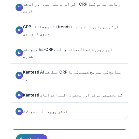
اگر آپ حاملہ ہیں اور آپ کا CRP زیادہ ہے تو کیا
کریں
CRP کے رجحانات (trends) ایک ہی ویلیو سے زیادہ
کیوں اہم ہیں
یونٹس، hs-CRP، اور رپورٹ کے الجھانے والے
اشارے
Kantesti AI حمل کے CRP نتائج کی تشریح کیسے کرتا
ہے
Kantesti کے تحقیقی نوٹس اور محفوظ اگلے اقدامات
اکثر پوچھے گئے سوالات
⚡ مختصر خلاصہ