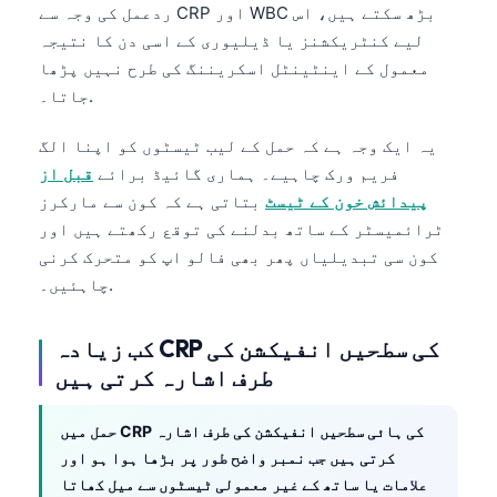
ردعمل کی وجہ سے CRP اور WBC بڑھ سکتے ہیں، اس
لیے کنٹریکشنز یا ڈیلیوری کے اسی دن کا نتیجہ
معمول کے اینٹینٹل اسکریننگ کی طرح نہیں پڑھا
جاتا۔.
یہ ایک وجہ ہے کہ حمل کے لیب ٹیسٹوں کو اپنا الگ
فریم ورک چاہیے۔ ہماری گائیڈ برائے
قبل از
پیدائش خون کے ٹیسٹ
بتاتی ہے کہ کون سے مارکرز
ٹرائمیسٹر کے ساتھ بدلنے کی توقع رکھتے ہیں اور
کون سی تبدیلیاں پھر بھی فالو اپ کو متحرک کرنی
چاہئیں۔.
کب زیادہ CRP کی سطحیں انفیکشن کی
طرف اشارہ کرتی ہیں
حمل میں CRP کی ہائی سطحیں انفیکشن کی طرف اشارہ
کرتی ہیں جب نمبر واضح طور پر بڑھا ہوا ہو اور
علامات یا ساتھ کے غیر معمولی ٹیسٹوں سے میل کھاتا