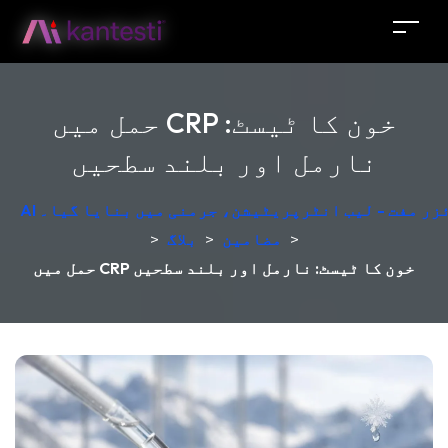
حمل میں CRP خون کا ٹیسٹ:
نارمل اور بلند سطحیں
لائزر مفت - لیب انٹرپریٹیشن، جرمنی میں بنایا گیا۔
>
مضامین
>
بلاگ
>
حمل میں CRP خون کا ٹیسٹ: نارمل اور بلند سطحیں