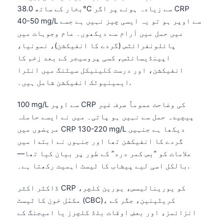
بخار کے ساتھ 38.0°C سے زیادہ ہونے پر اگر CRP
40-50 mg/L سے اوپر ہو تو یہ ایسی چیز نہیں ہے جسے
میں حمل میں آرام سے دیکھوں۔ عام وجوہات میں
پائلونفرائٹس (گردے کا انفیکشن)، نمونیا،
اپینڈیسائٹس، کسی پروسیجر کے بعد زخم کا
انفیکشن، اور درست کلینیکل سیٹنگ میں انٹرا
ایمینیوٹک انفیکشن شامل ہیں۔.
100 mg/L سے اوپر CRP کی وضاحت عموماً صرف غیر
پیچیدہ حمل سے نہیں ہو پاتی۔ میں نے ایسے حاملہ
مریضوں میں CRP 130-220 mg/L دیکھا ہے جنہیں
گردے کا انفیکشن تھا اور جنہوں نے ابتدا میں
علامات کو “بس کمر درد” کے طور پر بیان کیا تھا—
بالکل اسی لیے پیشاب کا ٹیسٹ اہمیت رکھتا ہے۔.
ڈاکٹر اکثر CRP کو یورینالیسس، یورین کلچر،
مکمّل خون کا ٹیسٹ (CBC)، کریٹینین، جگر کے
انزائمز، اور بعض اوقات بلڈ کلچرز یا امیجنگ کے