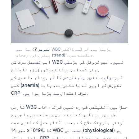
தமிழ்
తెలుగు
मराठी
বাংলা
تصویر 7:
حمل میں WBC بڑھتا ہے، اس لیے ڈاکٹر
Shqip
پیٹرن اور رجحان (trend) دیکھتے ہیں۔.
Magyar
اہم تفصیل صرف کل WBC نہیں۔ نیوٹروفِل کی بڑھتی
ہوئی تعداد، بینڈ نیوٹروفِلز، نابالغ
Slovenščina
گرینولوسائٹس، پلیٹلیٹس کا کم ہونا، یا خون کی
한국어
کمی (anemia) تشویش کو اوپر لے جا سکتی ہے، چاہے
Polski
CRP صرف اعتدال سے بڑھا ہوا ہو۔.
Lietuvių kalba
نارمل WBC حمل میں انفیکشن کو رد نہیں کرتا، خاص
Русский
طور پر بیماری کے ابتدائی مرحلے میں یا جزوی
ქართული
اینٹی بایوٹک علاج کے بعد۔ الٹا، حمل کے آخری حصے
میں 14 x 10^9/L کا WBC جسمانی (physiological) ہو
Čeština
سکتا ہے اگر CRP کم ہو، درجہ حرارت نارمل ہو، اور