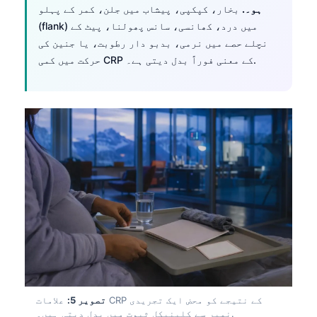
ہو۔.
بخار، کپکپی، پیشاب میں جلن، کمر کے پہلو
(flank) میں درد، کھانسی، سانس پھولنا، پیٹ کے
نچلے حصے میں نرمی، بدبو دار رطوبت، یا جنین کی
حرکت میں کمی CRP کے معنی فوراً بدل دیتی ہے۔.
تصویر 5:
علامات CRP کے نتیجے کو محض ایک تجریدی
نمبر سے کلینیکل ثبوت میں بدل دیتی ہیں۔.