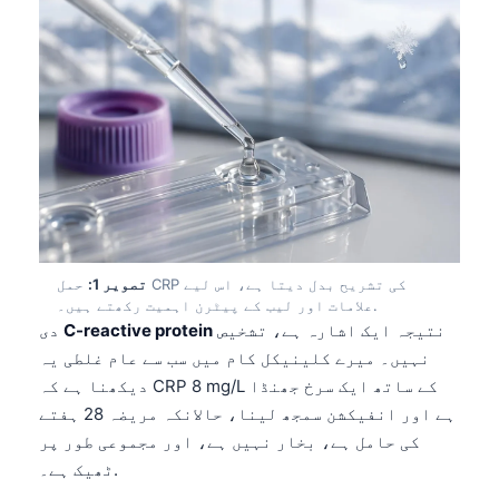
تصویر 1:
حمل CRP کی تشریح بدل دیتا ہے، اس لیے
علامات اور لیب کے پیٹرن اہمیت رکھتے ہیں۔.
نتیجہ ایک اشارہ ہے، تشخیص
C-reactive protein
دی
نہیں۔ میرے کلینیکل کام میں سب سے عام غلطی یہ
دیکھنا ہے کہ CRP 8 mg/L کے ساتھ ایک سرخ جھنڈا
ہے اور انفیکشن سمجھ لینا، حالانکہ مریضہ 28 ہفتے
کی حامل ہے، بخار نہیں ہے، اور مجموعی طور پر
ٹھیک ہے۔.