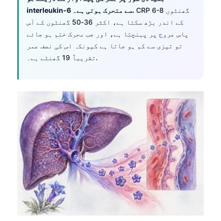
CRP 6-8 گھنٹوں
interleukin-6 سے متحرک ہوتی ہے۔.
کے اندر بڑھ سکتا ہے، اکثر 36-50 گھنٹوں کے آس
پاس عروج پر پہنچتا ہے، اور جب محرک ختم ہو جائے
تو تیزی سے کم ہو جاتا ہے کیونکہ اس کی نصف عمر
تقریباً 19 گھنٹے ہے۔.