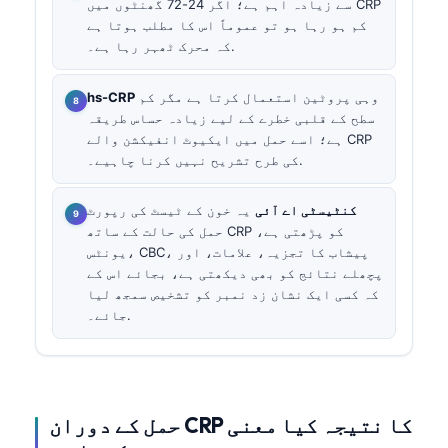
سے زیادہ اہم ہے؛ اگر 24-72 گھنٹوں میں CRP
کم ہو رہا ہو تو عموماً اس کا مطلب ہوتا ہے
کہ محرک ٹھہر رہا ہے۔.
وہی پروٹین استعمال کرتا ہے مگر کم
hs-CRP
سطح کے قلبی خطرے کے لیے زیادہ حساس طریقہ
ہے؛ اسے حمل میں ایکیوٹ انفیکشن والے CRP
کی طرح تشریح نہیں کرنا چاہیے۔.
کنٹیسٹی اے آئی
یہ خون کے ٹیسٹ کی رپورٹ
حمل کی حالت کے ساتھ CRP کو پڑھتی ہے،
، پیشاب کا تجزیہ، علامات، اور
CBC
یونٹس،
پچھلے نتائج کو بھی دیکھتی ہے، بجائے اس کے
کہ کسی ایک نشان زد نمبر کو تشخیص سمجھ لیا
جائے۔.
حمل کے دوران CRP کا نتیجہ کیا معنی