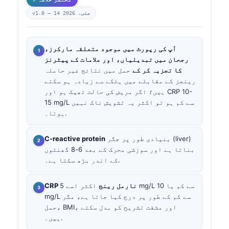
14 مئی، 2026
v1.0 —
آپ کی رپورٹ میں موجود متعلقہ مارکرز،
رجحان میں تبدیلیاں، اور علامات کے پیٹرنز
کا تجزیہ کر کے
حمل میں نتائج غیر حاملہ
رینجز کے مقابلے میں ہلکے سے زیادہ ہو سکتے
ہیں؛ اگر مریض کی حالت ٹھیک ہو اور CRP 10-
15 mg/L سے کم ہو تو اکثر یہ تشویش ناک نہیں
ہوتا۔.
بنیادی طور پر جگر (liver)
C-reactive protein
بناتا ہے اور سوزشی محرک کے بعد 6-8 گھنٹوں
کے اندر بڑھ سکتا ہے۔.
CRP نارمل رینج
اکثر اسے 5 mg/L سے کم یا 10
mg/L سے کم کے طور پر درج کیا جاتا ہے، مگر
حمل، BMI، اور مشقت تشریح کو بدل سکتے
ہیں۔.