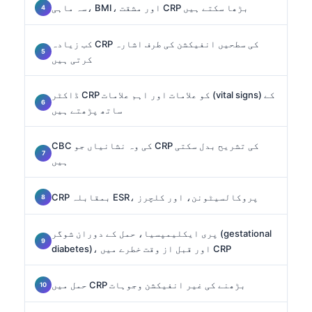
سہ ماہی، BMI، اور مشقت CRP بڑھا سکتے ہیں
کب زیادہ CRP کی سطحیں انفیکشن کی طرف اشارہ
کرتی ہیں
ڈاکٹر CRP کو علامات اور اہم علامات (vital signs) کے
ساتھ پڑھتے ہیں
CBC کی وہ نشانیاں جو CRP کی تشریح بدل سکتی
ہیں
CRP بمقابلہ ESR، پروکالسیٹونن، اور کلچرز
پری ایکلیمپسیا، حمل کے دوران شوگر (gestational
diabetes)، اور قبل از وقت خطرے میں CRP
حمل میں CRP بڑھنے کی غیر انفیکشن وجوہات