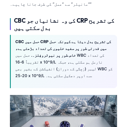
“مانیٹر” سے “عمل” کی طرف جانا چاہیے۔”
Català
O‘zbekcha
CBC کی وہ نشانیاں جو CRP کی تشریح
Українська
بدل سکتی ہیں
አማርኛ
CBC حمل میں CRP کی تشریح بدل دیتا ہے کیونکہ حمل
Kiswahili
میں قدرتی طور پر سفید خلیوں کی تعداد بڑھتی ہے،
ភាសាខ្មែរ
خاص طور پر نیوٹروفِلز۔.
حمل میں WBC کی تعداد
ဗမာစာ
تقریباً 6-16 x 10^9/L نارمل ہو سکتی ہے، جبکہ
لیبر (زچگی کے دوران) انفیکشن کے بغیر بھی WBC کو
ไทย
20-25 x 10^9/L سے اوپر دھکیل سکتی ہے۔.
Tagalog
Tiếng Việt
Bahasa Melayu
മലയാളം
ಕನ್ನಡ
ગુજરાતી