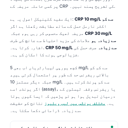
پر کسی حاملہ مریضہ کے CRP کی تشریح پسند نہیں۔.
CRP 10 mg/L سے کم
ایک مفید کلینیکل اصول یہ ہے:
اکثر نارمل حمل کے ساتھ مطابقت رکھتا ہے اگر
CRP 30 mg/L
مریضہ ٹھیک محسوس کر رہی ہو، جبکہ
سے زیادہ ہو
علامات کی مزید احتیاط سے جانچ کی طرف
CRP 50 mg/L سے زیادہ
صرف حمل کی
اشارہ کرتا ہے۔.
فزیالوجی ہونے کا امکان کم ہے۔.
کچھ یورپی لیبارٹریاں اب بھی 5 mg/L سے کم کو
بالائی ریفرنس حد کے طور پر استعمال کرتی ہیں،
جبکہ دیگر سسٹمز 10 mg/L سے کم پرنٹ کرتے ہیں۔
اگر یونٹ، اسے (assay)، یا ریفرنس وقفہ ٹیسٹوں کے
درمیان تبدیل ہوا ہو تو پڑھیں کہ ایسا کیوں ہوتا
ہے۔
مختلف یونٹس میں لیب ویلیوز
نتائج کو حقیقت
سے زیادہ ڈرامائی دکھا سکتا ہے۔.
اکثر قابلِ قبول اگر مریض کی حالت ٹھیک ہو