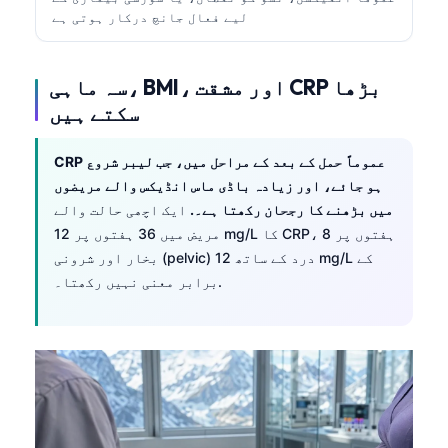
لیے فعال جانچ درکار ہوتی ہے
سہ ماہی، BMI، اور مشقت CRP بڑھا
سکتے ہیں
CRP عموماً حمل کے بعد کے مراحل میں، جب لیبر شروع
ہو جائے، اور زیادہ باڈی ماس انڈیکس والے مریضوں
میں بڑھنے کا رجحان رکھتا ہے۔.
ایک اچھی حالت والے
مریض میں 36 ہفتوں پر 12 mg/L کا CRP، 8 ہفتوں پر
بخار اور شرونی (pelvic) درد کے ساتھ 12 mg/L کے
برابر معنی نہیں رکھتا۔.