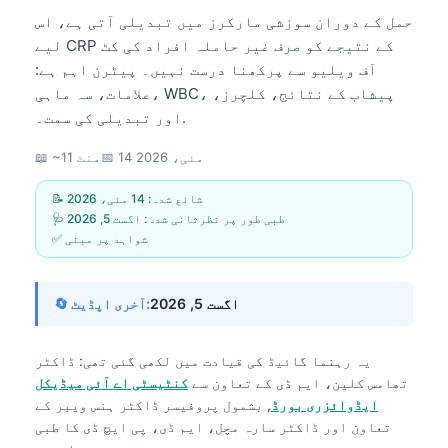
حمل کے دوران سوزشی مارکرز میں تبدیلی آتی ہے، اس
لیے CRP کے نتیجے کو صرف غیر حاملہ افراد کی کٹ
آف ویلیو سے پرکھنا درست نہیں۔ پیٹرن اہم ہے:
علامات، سہ ماہی، WBC، پیشاب کے نتائج، کلچرز،
اور تبدیلی کی سمت۔.
14 مئی، 2026
📅
📖 ~11 منٹ
📝 شائع شدہ:
14 مئی، 2026
🩺 طبی طور پر نظرثانی شدہ:
اگست 5, 2026
✅ شواہد پر مبنی
اگست 5, 2026
🔄 آخری اپڈیٹ:
یہ رہنما گائیڈ کی قیادت میں لکھی گئی تھی:
ڈاکٹر
تھامس کلین، ایم ڈی
کے تعاون سے
کنٹیسٹی اے آئی میڈیکل
ایڈوائزری بورڈ
, بشمول پروفیسر ڈاکٹر ہنس ویبر کے
تعاون اور ڈاکٹر سارہ مچل، ایم ڈی، پی ایچ ڈی کا طبی