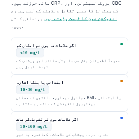
ساتھ جوڑتے ہیں۔ CRP، پروکالسیٹونن، اور CBC
کے پیٹرنز کا عملی تقابل دیکھنے کے لیے ہماری
انفیکشن خون کا ٹیسٹ پڑھتے ہیں
رہنمائی کرتی
ہیں۔.
اگر علامات نہ ہوں تو امکان کم
<10 mg/L
عموماً اطمینان بخش جب وائیٹل سائنز اور پیشاب کے
ٹیسٹ نارمل ہوں
ابتدائی یا ہلکا اشارہ
10-30 mg/L
وائرل بیماری، دانتوں کے مسائل، BMI، یا ابتدائی
بیکٹیریل انفیکشن کے ساتھ ہو سکتا ہے
اگر علامات ہوں تو تشویش کی بات
30-100 mg/L
بخار، درد، پیشاب کی علامات، کھانسی، یا غیر