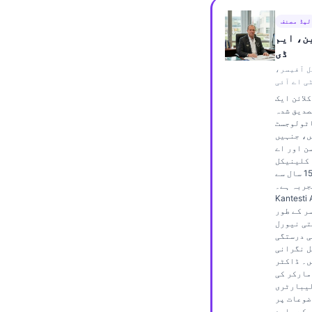
Frysk
لیڈ مصنف
Esperanto
ن، ایم
ڈی
Беларуская мова
ل آفیسر،
ی اے آئی
Татар теле
لائن ایک
Кыргызча
صدیق شدہ
ٹولوجسٹ
ئۇيغۇرچە
ں، جنہیں
ن اور اے
Cebuano
 کلینیکل
تجزیے میں 15 سال سے
Basa Jawa
جربہ ہے۔
ພາສາລາວ
Kantest میں چیف
ر کے طور
Монгол
تی نیورل
ی درستگی
Afrikaans
ل نگرانی
ں۔ ڈاکٹر
العربية المغربية
مارکر کی
لیبارٹری
Occitan
ضوعات پر
 کے بارے