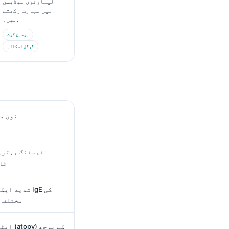
لیبارٹری میڈیسن
میں مہارت رکھتے
ہیں۔.
ریسرچ گیٹ
گوگل اسکالر
IgE خو
ٹا
شدید ایکزیم
مختلف ح