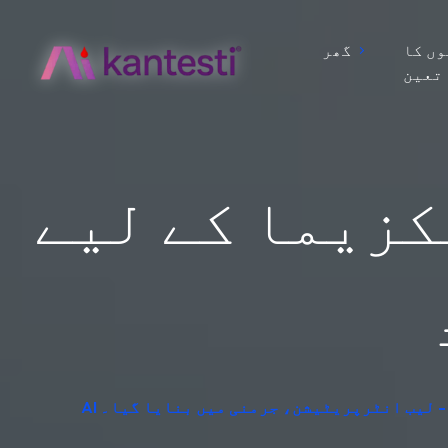
ں کا
گھر
تعین
ا کے لیے IgE خون کا ٹیسٹ: الرجی کے
فت - لیب انٹرپریٹیشن، جرمنی میں بنایا گیا۔