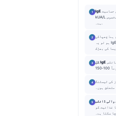
தமிழ்
) دکھاتے ہیں؛ 0.35
తెలుగు
kUA/L یا اس سے زیادہ کا مخصوص IgE یہ ثابت نہیں کرتا کہ کھانا یا دھول ایکزیما کو بگاڑ رہی
ہے۔.
मराठी
বাংলা
hiv)، الٹی، wheeze، یا سوجن اگر 5 منٹ سے 2 گھنٹے کے اندر
Shqip
ہو تو یہ IgE کے ذریعے ہونے والی الرجی سے زیادہ بہتر طور پر میل کھاتی ہے، بجائے اس کے کہ
Magyar
Slovenščina
اکثر ایٹوپک ڈرمیٹائٹس (atopic dermatitis) میں زیادہ ہوتا ہے؛ بالغوں کی حوالہ رینجز
کل IgE
한국어
Polski
زور ہو تو غلط الارم پیدا کرتے ہیں؛ 20 فوڈز کی ٹیسٹنگ
Lietuvių kalba
Русский
ქართული
 نشوونما یا غذائیت کو
Čeština