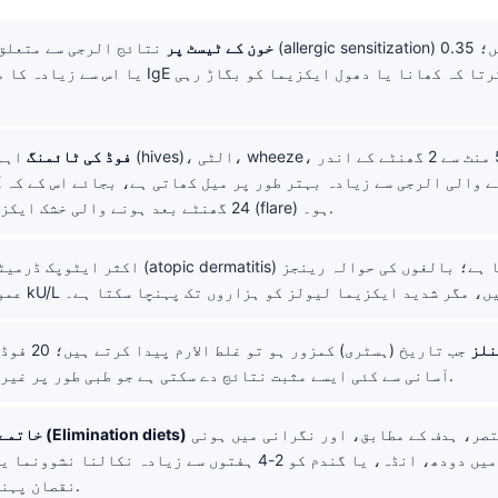
IgE خون کے ٹیسٹ پر
نتائج الرجی سے متعلق حساسیت (allergic sensitization
فوڈ کی ٹائمنگ
اہم ہے: چھپاکی (es
24 گھنٹے بعد ہونے والی خشک ایکزیما کی بھڑک (flare) ہو۔.
نلز
جب تاریخ (ہسٹری) کم
آسانی سے کئی ایسے مثبت نتائج دے سکتی ہے جو طبی طور پر غیر متعلق ہوں۔.
عموماً یہ مختصر، ہدف کے مطابق، اور نگرانی میں ہونی
خاتمے والی ڈائٹس (Elimination diets)
چاہیے؛ بچوں میں دودھ، انڈہ، یا گندم کو 2-4 ہفتوں سے زیادہ نکالنا
نقصان پہنچا سکتا ہے۔.