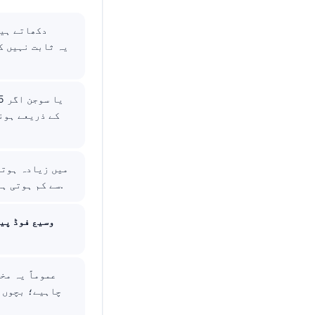
عموماً 100-150 kU/L سے کم ہوتی ہیں، مگر شدید ایکزیما لیولز کو ہزاروں تک پہنچا سکتا ہے۔.
وسیع فوڈ پی