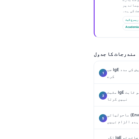
Gàidhlig
یمانے پر
Euskara
ریسرچ گیٹ
Македонски јазик
Academia
Latviešu valoda
Galego
অসমীয়া
مندرجات کا جدول
සිංහල
جب IgE کا خون کا ٹیسٹ ایکزیما کے مریض کی مدد
سنڌي
کرے
پښتو
مثبت IgE نتیجہ کیوں ایکزیما کے محرک کو ثابت
نہیں کرتا
Slovenčina
Hrvatski
ماحولیاتی (Environmental) IgE نمائش میں
ہے، الزام نہیں
Suomi
Қазақ тілі
اگر IgE کو غلط طور پر زیادہ پڑھ لیا جائے تو