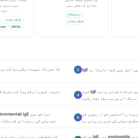
شائع کر چکی ہیں۔.
میں وسیع پ
اشاعت کی ہے۔.
ریسرچ گیٹ
گوگل اسکالر
گوگل اسکالر
.edu
ORCID
ن میں اصل میں کیا ناپتا ہے
فوڈ IgE ٹیسٹنگ بہترین تب کام کرتی ہے جب
ئمنگ الرجی سے مطابقت رکھے
ا والے شیر خوار بچوں کو IgE کی
کمتِ عملی کی ضرورت ہوتی ہے
تبدیلی کی رہنمائی کر سکتا 
ٹوٹل IgE اور eosinophils ایٹوپی (atopy) کے بوجھ