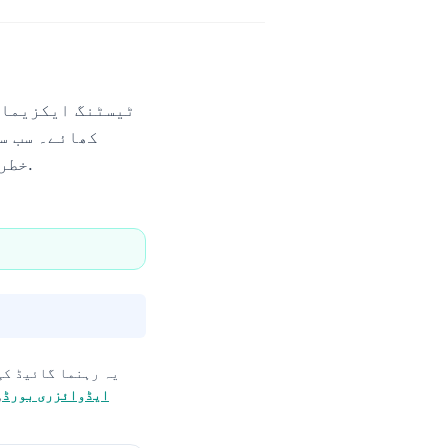
کھائے۔ سب سے
خطرات، اور جلد کی رکاوٹ (سکن بیریئر) پر کنٹرول کو ملا کر دیکھا جاتا ہے۔.
یہ رہنما گائیڈ کی
ایڈوائزری بورڈ
,