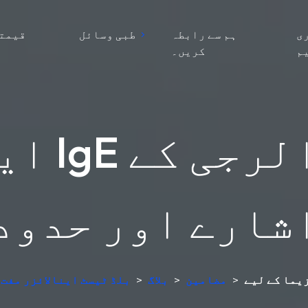
ی
ہم سے رابطہ
طبی وسائل
قیمتو
م
کریں۔
ایکزیم
شارے اور حدود
>
مضامین
>
بلاگ
>
AI بلڈ ٹیسٹ اینالائزر م