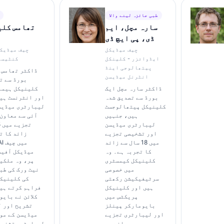
طبی جائزہ لینے والا
سارہ مچل، ایم
تھامس کلی
ڈی، پی ایچ ڈی
چیف میڈیکل
چیف میڈیک
ایڈوائزر - کلینکل
کنٹیسٹ
پیتھالوجی اینڈ
ڈاکٹر تھامس ک
انٹرنل میڈیسن
بورڈ سے ت
ڈاکٹر سارہ مچل ایک
کلینیکل ہیما
بورڈ سے تصدیق شدہ
اور انٹرنسٹ ہی
کلینیکل پیتھالوجسٹ
لیبارٹری میڈیس
ہیں، جنہیں
آئی سے معاون
لیبارٹری میڈیسن
اور تشخیصی تجزیے
زائد کا ت
میں 18 سال سے زائد
i AI
کا تجربہ ہے۔ وہ
میڈیکل آفیس
کلینیکل کیمسٹری
پر، وہ ملکی
میں خصوصی
نیٹ ورک کی طب
سرٹیفیکیشن رکھتی
کی کلینیک
ہیں اور کلینیکل
فراہم کرتے ہی
پریکٹس میں
کلائن نے بایو
بایومارکر پینلز
تشریح اور 
اور لیبارٹری تجزیے
میڈیسن کے مو
پر وسیع پیمانے پر
لیبارٹری تشخیص