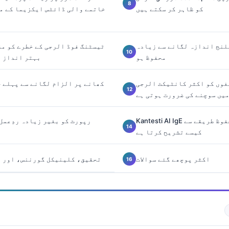
کو ظاہر کر سکتے ہیں
خاتمے والی ڈائٹس ایکزیما کے م
لنج اندازہ لگانے سے زیادہ
محفوظ ہو
بہتر انداز م
غوں کو اکثر کانٹیکٹ الرجی
کھانے پر الزام لگانے سے پہلے ج
میں سوچنے کی ضرورت ہوتی ہے
Kantesti AI IgE کے نتائج کو محفوظ طریقے سے
کیسے تشریح کرتا ہے
اکثر پوچھے گئے سوالات
تحقیق، کلینیکل گورننس، اور اگ