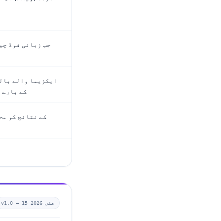
جب زبانی فوڈ چی
ایکزیما والے بال
کے بارے 
15 مئی 2026
v1.0 —