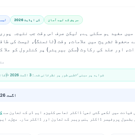
مریض کے لیے آسان
2026 کی اپڈیٹ
لیب 
 محفوظ تشریح میں علامات، وقت (ٹائمنگ)، ٹیسٹ کی طاق
15 مئی
✅ شواہد پر مبنی
🩺 طبی طور پر نظرثانی شدہ:
3 اگست 2026
📝 ش
3 اگست 2026
 قیادت میں لکھی گئی تھی:
ڈاکٹر تھامس کلین، ایم ڈی
کے تعاون سے
ک
 بشمول پروفیسر ڈاکٹر ہنس ویبر کے تعاون اور ڈاکٹر سارہ مچل، ایم 