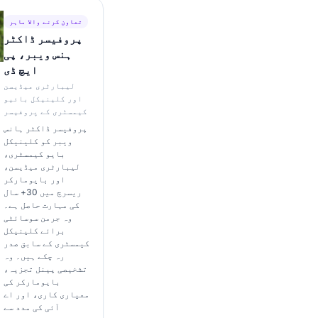
تعاون کرنے والا ماہر
پروفیسر ڈاکٹر
ہنس ویبر، پی
ایچ ڈی
لیبارٹری میڈیسن
اور کلینیکل بائیو
کیمسٹری کے پروفیسر
پروفیسر ڈاکٹر ہانس
ویبر کو کلینیکل
بایو کیمسٹری،
لیبارٹری میڈیسن،
اور بایومارکر
ریسرچ میں 30+ سال
کی مہارت حاصل ہے۔
وہ جرمن سوسائٹی
برائے کلینیکل
کیمسٹری کے سابق صدر
رہ چکے ہیں۔ وہ
تشخیصی پینل تجزیہ،
بایومارکر کی
معیاری کاری، اور اے
آئی کی مدد سے