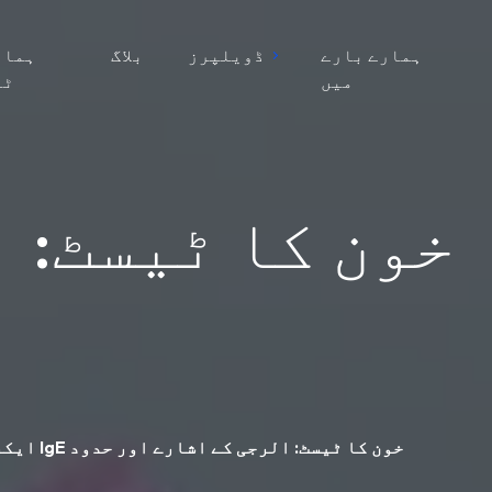
ہمارے بارے
ڈویلپرز
بلاگ
ہمار
میں
ٹی
ا
ایکزیما کے لیے IgE خون کا ٹیسٹ: الرجی کے اشارے اور حدود