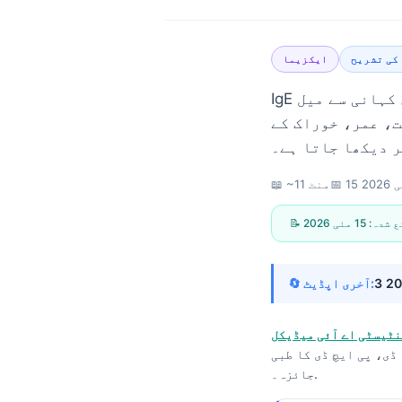
کی تشریح
ایکزیما
IgE ٹیسٹنگ ایکزیما میں مفید ہو سکتی ہے، لیکن صرف اس وقت جب نتیجہ پوری کہانی سے میل
ت، عمر، خوراک کے
 2026
📅
📖 ~11 منٹ
ائع شدہ:
15 مئی 2026
🔄 آخری اپڈیٹ:
نٹیسٹی اے آئی میڈیکل
ڈی، پی ایچ ڈی کا طبی
Norsk bokmål
جائزہ۔.
Ślōnskŏ gŏdka