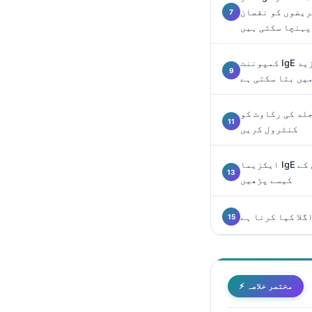
Català
ریضوں کو نقصان
پہنچا سکتی ہیں
O‘zbekcha
Українська
کمپوننٹ IgE ٹیسٹنگ فوڈ الرجی کے خطرے کو مزید
یں بتا سکتی ہے
አማርኛ
Kiswahili
لد کی رکاوٹ کو
ភាសាខ្មែរ
کنٹرول کریں
ဗမာစာ
ایکزیما IgE رپورٹ کو بغیر زیادہ ردِعمل کے
ไทย
کیسے پڑھیں
Tagalog
لا کیا کرنا ہے
Tiếng Việt
Bahasa Melayu
മലയാളം
ಕನ್ನಡ
⚡ مختصر خلاصہ
ગુજરાતી