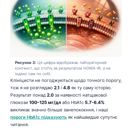
Рисунок 3:
Ця цифра відображає лабораторний
контекст, що стоїть за результатом HOMA-IR, а не
індекс сам по собі.
Клініцисти не погоджуються щодо точного порогу,
тож я не розглядаю
2.1
і
4.8
як ту саму історію.
Результат понад
2.0
за наявності натщакової
глюкози
100–125 мг/дл
або HbA1c
5.7-6.4%
викликає значно більше занепокоєння, і наші
пороги HbA1c підказують
як найшвидше супутнє
читання.