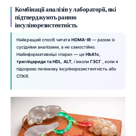
Комбінації аналізів у лабораторії, які
підтверджують ранню
інсулінорезистентність
Найкращий спосіб читати
HOMA-IR
— разом із
сусідніми аналізами, а не самостійно.
Найінформативніші «пари» — це
HbA1c
,
тригліцериди та HDL
,
ALT
, і інколи
ГЗСГ
, коли я
підозрюю печінкову інсулінорезистентність або
СПКЯ.