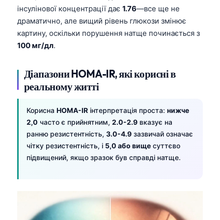
інсулінової концентрації дає
1.76
—все ще не
драматично, але вищий рівень глюкози змінює
картину, оскільки порушення натще починається з
100 мг/дл
.
Діапазони HOMA-IR, які корисні в
реальному житті
Корисна
HOMA-IR
інтерпретація проста:
нижче
2,0
часто є прийнятним,
2.0-2.9
вказує на
ранню резистентність,
3.0-4.9
зазвичай означає
чітку резистентність, і
5,0 або вище
суттєво
підвищений, якщо зразок був справді натще.