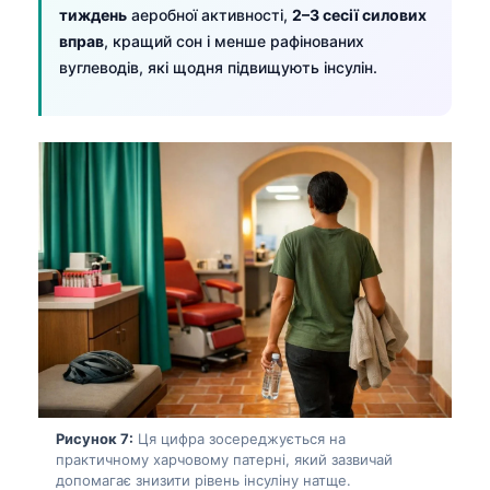
日本語
тиждень
аеробної активності,
2–3 сесії силових
вправ
, кращий сон і менше рафінованих
Eesti
вуглеводів, які щодня підвищують інсулін.
Azərbaycan dili
Bosanski
Svenska
Српски језик
Íslenska
Հայերեն
Bahasa Indonesia
हिन्दी
Nederlands
Dansk
Рисунок 7:
Ця цифра зосереджується на
Български
практичному харчовому патерні, який зазвичай
فارسی
допомагає знизити рівень інсуліну натще.