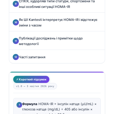
СПКЯ, худорляві типи статури, спортсмени та
інші особливі ситуації HOMA-IR
Як ШІ Kantesti інтерпретує HOMA-IR і відстежує
зміни з часом
Публікації досліджень і примітки щодо
методології
Часті запитання
⚡ Короткий підсумок
v1.0 —
3 квітня 2026 року
Формула
HOMA-IR = інсулін натще (µU/mL) ×
глюкоза натще (mg/dL) ÷ 405 або інсулін ×