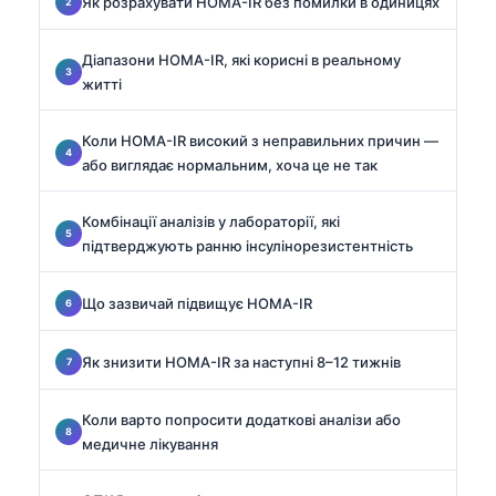
Як розрахувати HOMA-IR без помилки в одиницях
Діапазони HOMA-IR, які корисні в реальному
житті
Коли HOMA-IR високий з неправильних причин —
або виглядає нормальним, хоча це не так
Комбінації аналізів у лабораторії, які
підтверджують ранню інсулінорезистентність
Що зазвичай підвищує HOMA-IR
Як знизити HOMA-IR за наступні 8–12 тижнів
Коли варто попросити додаткові аналізи або
медичне лікування