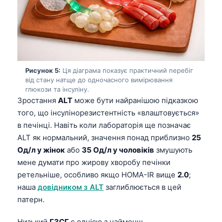
Рисунок 5:
Ця діаграма показує практичний перебіг
від стану натще до одночасного вимірювання
глюкози та інсуліну.
Зростання
ALT
може бути найранішою підказкою
того, що інсулінорезистентність «влаштовується»
в печінці. Навіть коли лабораторія ще позначає
ALT як нормальний, значення понад приблизно
25
Од/л у жінок
або
35 Од/л у чоловіків
змушують
мене думати про жирову хворобу печінки
ретельніше, особливо якщо HOMA-IR вище
2.0
;
наша
довідником з ALT
заглиблюється в цей
патерн.
Низький
ГЗСГ
є однією з найменш