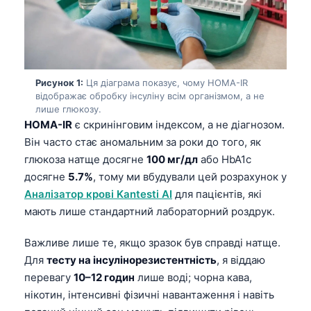
Рисунок 1:
Ця діаграма показує, чому HOMA-IR
відображає обробку інсуліну всім організмом, а не
лише глюкозу.
HOMA-IR
є скринінговим індексом, а не діагнозом.
Він часто стає аномальним за роки до того, як
глюкоза натще досягне
100 мг/дл
або HbA1c
досягне
5.7%
, тому ми вбудували цей розрахунок у
Аналізатор крові Kantesti AI
для пацієнтів, які
мають лише стандартний лабораторний роздрук.
Важливе лише те, якщо зразок був справді натще.
Для
тесту на інсулінорезистентність
, я віддаю
перевагу
10–12 годин
лише воді; чорна кава,
нікотин, інтенсивні фізичні навантаження і навіть