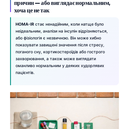
причин — або виглядає нормальним,
хоча це не так
HOMA-IR
стає ненадійним, коли натще було
неідеальним, аналізи на інсулін відрізняються,
або фізіологія є незвичною. Він може хибно
показувати завищені значення після стресу,
поганого сну, кортикостероїдів або гострого
захворювання, а також може виглядати
оманливо нормальним у деяких худорлявих
пацієнтів.