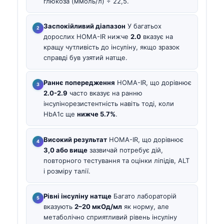
глюкоза (ммоль/л) ÷ 22,5.
Заспокійливий діапазон
У багатьох
дорослих HOMA-IR нижче
2.0
вказує на
кращу чутливість до інсуліну, якщо зразок
справді був узятий натще.
Раннє попередження
HOMA-IR, що дорівнює
2.0-2.9
часто вказує на ранню
інсулінорезистентність навіть тоді, коли
HbA1c ще
нижче 5.7%
.
Високий результат
HOMA-IR, що дорівнює
3,0 або вище
зазвичай потребує дій,
повторного тестування та оцінки ліпідів, ALT
і розміру талії.
Рівні інсуліну натще
Багато лабораторій
вказують
2–20 мкОд/мл
як норму, але
метаболічно сприятливий рівень інсуліну