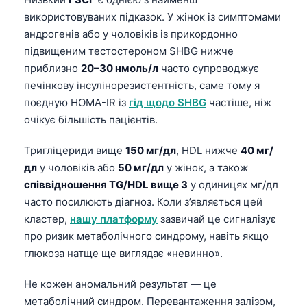
використовуваних підказок. У жінок із симптомами
андрогенів або у чоловіків із прикордонно
підвищеним тестостероном SHBG нижче
приблизно
20–30 нмоль/л
часто супроводжує
печінкову інсулінорезистентність, саме тому я
поєдную HOMA-IR із
гід щодо SHBG
частіше, ніж
очікує більшість пацієнтів.
Тригліцериди вище
150 мг/дл
, HDL нижче
40 мг/
дл
у чоловіків або
50 мг/дл
у жінок, а також
співвідношення TG/HDL вище 3
у одиницях мг/дл
часто посилюють діагноз. Коли з’являється цей
кластер,
нашу платформу
зазвичай це сигналізує
про ризик метаболічного синдрому, навіть якщо
глюкоза натще ще виглядає «невинно».
Norsk bokmål
Не кожен аномальний результат — це
Ślōnskŏ gŏdka
метаболічний синдром. Перевантаження залізом,