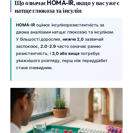
Що означає HOMA-IR, якщо у вас уже є
натще глюкоза та інсулін
HOMA-IR
оцінює інсулінорезистентність за
двома аналізами натще: глюкозою та інсуліном.
У більшості дорослих,
нижче 2,0
зазвичай
заспокоює,
2.0-2.9
часто означає ранню
резистентність, і
3,0 або вище
потребує
уважнішого розгляду, перш ніж переддіабет
стане очевидним.