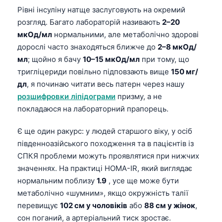
Рівні інсуліну натще заслуговують на окремий
розгляд. Багато лабораторій називають
2–20
мкОд/мл
нормальними, але метаболічно здорові
дорослі часто знаходяться ближче до
2–8 мкОд/
мл
; щойно я бачу
10–15 мкОд/мл
при тому, що
тригліцериди повільно підповзають вище
150 мг/
дл
, я починаю читати весь патерн через нашу
розшифровки ліпідограми
призму, а не
покладаюся на лабораторний прапорець.
Є ще один ракурс: у людей старшого віку, у осіб
південноазійського походження та в пацієнтів із
СПКЯ проблеми можуть проявлятися при нижчих
значеннях. На практиці HOMA-IR, який виглядає
нормальним поблизу
1.9
, усе ще може бути
метаболічно «шумним», якщо окружність талії
перевищує
102 см у чоловіків
або
88 см у жінок
,
сон поганий, а артеріальний тиск зростає.