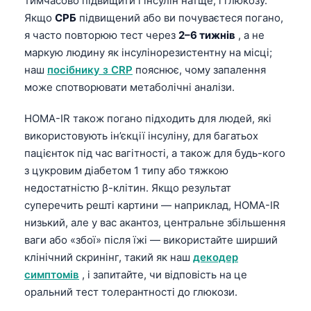
тимчасово підвищити і інсулін натще, і глюкозу.
Якщо
СРБ
підвищений або ви почуваєтеся погано,
я часто повторюю тест через
2–6 тижнів
, а не
маркую людину як інсулінорезистентну на місці;
наш
посібнику з CRP
пояснює, чому запалення
може спотворювати метаболічні аналізи.
HOMA-IR також погано підходить для людей, які
використовують ін’єкції інсуліну, для багатьох
пацієнток під час вагітності, а також для будь-кого
з цукровим діабетом 1 типу або тяжкою
недостатністю β-клітин. Якщо результат
суперечить решті картини — наприклад, HOMA-IR
низький, але у вас акантоз, центральне збільшення
ваги або «збої» після їжі — використайте ширший
клінічний скринінг, такий як наш
декодер
симптомів
, і запитайте, чи відповість на це
оральний тест толерантності до глюкози.