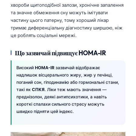
хвороби щитоподібної залози, хронічне запалення
Frysk
та значне обмеження сну можуть імітувати
Esperanto
частину цього патерну, тому хороший лікар
Беларуская мова
тримає диференціальну діагностику ширшою, ніж
це роблять соціальні мережі.
Татар теле
Кыргызча
Що зазвичай підвищує HOMA-IR
ئۇيغۇرچە
Cebuano
Високий
HOMA-IR
зазвичай відображає
надлишок вісцерального жиру, жир у печінці,
Basa Jawa
поганий сон, гіподинамію або гормональні стани,
ພາສາລາວ
такі як
СПКЯ
. Ліки теж мають значення —
Монгол
преднізолон, деякі антипсихотики, а навіть
короткі спалахи сильного стресу можуть
Afrikaans
швидко підняти цей індекс.
العربية المغربية
Occitan