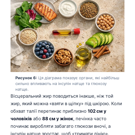
Gàidhlig
Euskara
Македонски јазик
Latviešu valoda
Galego
অসমীয়া
සිංහල
سنڌي
Рисунок 6:
Ця діаграма показує органи, які найбільш
پښتو
сильно впливають на інсулін натще та глюкозу
натще.
Вісцеральний жир поводиться інакше, ніж той
Slovenčina
жир, який можна «взяти в щіпку» під шкірою. Коли
Hrvatski
обхват талії перетинає приблизно
102 см у
чоловіків
або
88 см у жінок
, печінка часто
Suomi
починає виробляти забагато глюкози вночі, а
Қазақ тілі
інсулін натще зростає, щоб «тримати лінію».