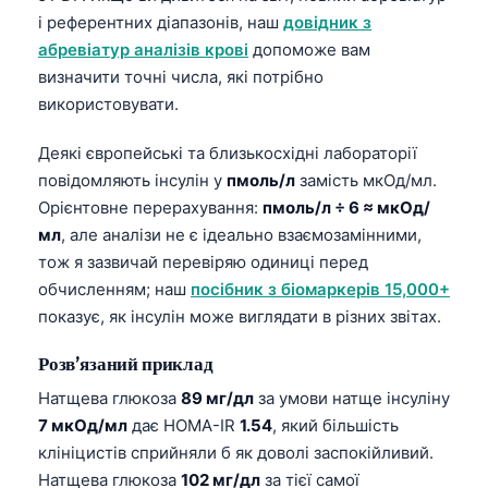
і референтних діапазонів, наш
довідник з
абревіатур аналізів крові
допоможе вам
визначити точні числа, які потрібно
використовувати.
Деякі європейські та близькосхідні лабораторії
повідомляють інсулін у
пмоль/л
замість мкОд/мл.
Орієнтовне перерахування:
пмоль/л ÷ 6 ≈ мкОд/
мл
, але аналізи не є ідеально взаємозамінними,
тож я зазвичай перевіряю одиниці перед
обчисленням; наш
посібник з біомаркерів 15,000+
показує, як інсулін може виглядати в різних звітах.
Розв’язаний приклад
Натщева глюкоза
89 мг/дл
за умови натще інсуліну
7 мкОд/мл
дає HOMA-IR
1.54
, який більшість
клініцистів сприйняли б як доволі заспокійливий.
Натщева глюкоза
102 мг/дл
за тієї самої