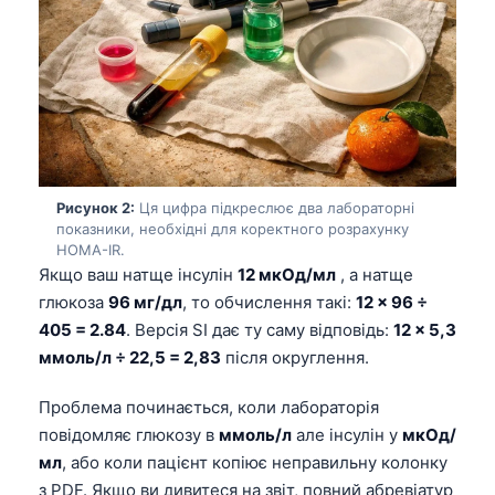
Рисунок 2:
Ця цифра підкреслює два лабораторні
показники, необхідні для коректного розрахунку
HOMA-IR.
Якщо ваш натще інсулін
12 мкОд/мл
, а натще
глюкоза
96 мг/дл
, то обчислення такі:
12 × 96 ÷
405 = 2.84
. Версія SI дає ту саму відповідь:
12 × 5,3
ммоль/л ÷ 22,5 = 2,83
після округлення.
Проблема починається, коли лабораторія
повідомляє глюкозу в
ммоль/л
але інсулін у
мкОд/
мл
, або коли пацієнт копіює неправильну колонку
з PDF. Якщо ви дивитеся на звіт, повний абревіатур