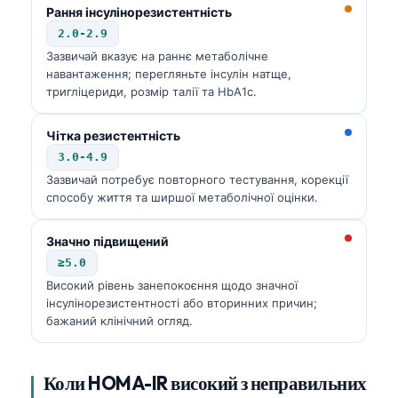
Рання інсулінорезистентність
2.0-2.9
Зазвичай вказує на раннє метаболічне
навантаження; перегляньте інсулін натще,
тригліцериди, розмір талії та HbA1c.
Чітка резистентність
3.0-4.9
Зазвичай потребує повторного тестування, корекції
способу життя та ширшої метаболічної оцінки.
Значно підвищений
≥5.0
Високий рівень занепокоєння щодо значної
інсулінорезистентності або вторинних причин;
бажаний клінічний огляд.
Коли HOMA-IR високий з неправильних