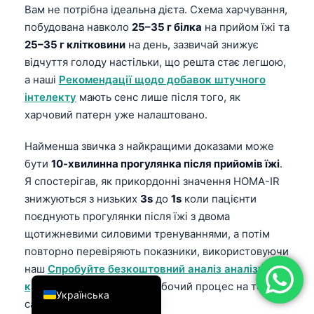
Вам не потрібна ідеальна дієта. Схема харчування,
简体中文
побудована навколо
25–35 г білка
на прийом їжі та
Română
25–35 г клітковини
на день, зазвичай знижує
відчуття голоду настільки, що решта стає легшою,
Türkçe
а наші
Рекомендації щодо добавок штучного
Ελληνικά
інтелекту
мають сенс лише після того, як
Português
харчовий патерн уже налаштовано.
Español
Найменша звичка з найкращими доказами може
Italiano
бути
10-хвилинна прогулянка після прийомів їжі
.
עִבְרִית
Я спостерігав, як прикордонні значення HOMA-IR
знижуються з низьких
3s
до
1s
коли пацієнти
Français
поєднують прогулянки після їжі з двома
العربية
щотижневими силовими тренуваннями, а потім
Deutsch
повторно перевіряють показники, використовуючи
наш
Спробуйте безкоштовний аналіз аналізу
English
крові за допомогою ШІ
робочий процес на тому
Українська
самому методі аналізу.