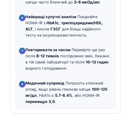
натще часто ближчий до
2–8 мкОд/мл
.
Найкращі супутні аналізи
Поєднайте
HOMA-IR з
HbA1c
,
тригліцеридами/HDL
,
ALT
, і інколи
ГЗСГ
для більш надійного
тесту на інсулінорезистентність.
Повторювати за часом
Перевірте ще раз
після
8-12 тижнів
послідовних змін, бажано
в тій самій лабораторії та після
10–12 годин
водного голодування.
Медичний супровід
Попросіть клінічний
огляд, якщо рівень глюкози натще
100–125
мг/дл
, HbA1c є
5.7-6.4%
, або HOMA-IR
перевищує 3,0
.