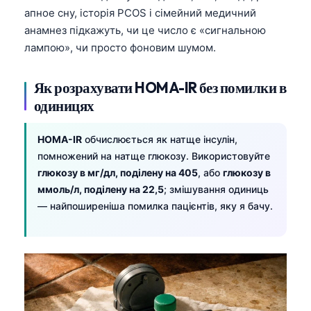
апное сну, історія PCOS і сімейний медичний
анамнез підкажуть, чи це число є «сигнальною
лампою», чи просто фоновим шумом.
Як розрахувати HOMA-IR без помилки в
одиницях
HOMA-IR
обчислюється як натще інсулін,
помножений на натще глюкозу. Використовуйте
глюкозу в мг/дл, поділену на 405
, або
глюкозу в
ммоль/л, поділену на 22,5
; змішування одиниць
— найпоширеніша помилка пацієнтів, яку я бачу.