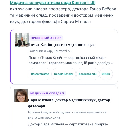
Медична консультативна рада Кантесті ШІ
,
включаючи внесок професора, доктора Ганса Вебера
та медичний огляд, проведений доктором медичних
наук, доктором філософії Сарою Мітчелл.
ПРОВІДНИЙ АВТОР
Томас Кляйн, доктор медичних наук
Головний лікар, Кантесті А.І.
Доктор Томас Кляйн — сертифікований лікар-
гематолог і терапевт, має понад 15 років досвіду в
лабораторній медицині та AI-асистованому
клінічному аналізі. Як головний медичний
ResearchGate
Google Scholar
Academia.edu
ORCID
директор (Chief Medical Officer) у Kantesti AI він
здійснює клінічний нагляд за медичною точністю
власної нейронної мережі. Доктор Кляйн широко
публікується щодо інтерпретації біомаркерів і
МЕДИЧНИЙ ОГЛЯДАЧ
лабораторної діагностики з тем лабораторної
Сара Мітчелл, доктор медичних наук, доктор
медицини.
філософії
Головний медичний радник – клінічна патологія та
внутрішня медицина
Доктор Сара Мітчелл — сертифікована лікарка-