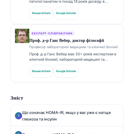
патологоанатом із понад 18 років досвіду в
лабораторній медицині та діагностичному аналізі.
Вона має спеціалізовані сертифікати з клінічної
ResearchGate
Google Scholar
хімії та широко публікувалася щодо панелей
біомаркерів і лабораторного аналізу в клінічній
практиці.
ЕКСПЕРТ-СПІВРОБІТНИК
Проф. д-р Ганс Вебер, доктор філософії
Професор лабораторної медицини та клінічної біохімії
Проф. д-р Ганс Вебер має 30+ років експертизи в
клінічній біохімії, лабораторній медицині та
дослідженнях біомаркерів. Колишній президент
Німецького товариства клінічної хімії, він
ResearchGate
Google Scholar
спеціалізується на аналізі діагностичних панелей,
стандартизації біомаркерів і лабораторній
медицині, підсиленій ШІ.
Зміст
Що означає HOMA-IR, якщо у вас уже є натще
глюкоза та інсулін