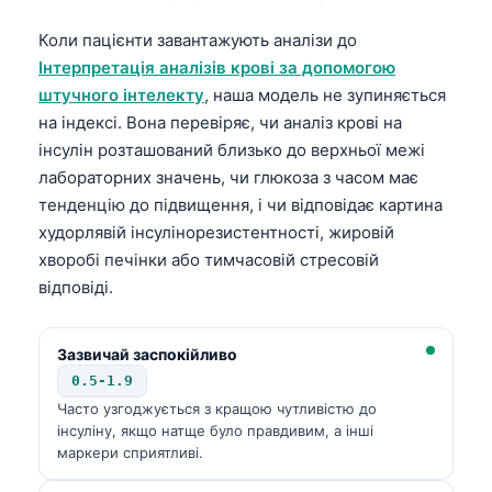
Коли пацієнти завантажують аналізи до
Інтерпретація аналізів крові за допомогою
штучного інтелекту
, наша модель не зупиняється
на індексі. Вона перевіряє, чи аналіз крові на
інсулін розташований близько до верхньої межі
лабораторних значень, чи глюкоза з часом має
тенденцію до підвищення, і чи відповідає картина
худорлявій інсулінорезистентності, жировій
хворобі печінки або тимчасовій стресовій
відповіді.
Зазвичай заспокійливо
0.5-1.9
Часто узгоджується з кращою чутливістю до
інсуліну, якщо натще було правдивим, а інші
маркери сприятливі.