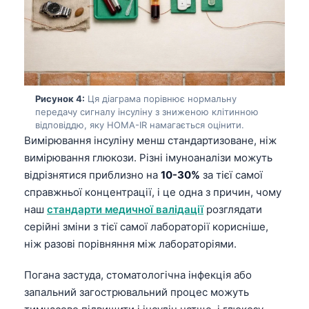
Рисунок 4:
Ця діаграма порівнює нормальну
передачу сигналу інсуліну з зниженою клітинною
відповіддю, яку HOMA-IR намагається оцінити.
Вимірювання інсуліну менш стандартизоване, ніж
вимірювання глюкози. Різні імуноаналізи можуть
відрізнятися приблизно на
10-30%
за тієї самої
справжньої концентрації, і це одна з причин, чому
наш
стандарти медичної валідації
розглядати
серійні зміни з тієї самої лабораторії корисніше,
ніж разові порівняння між лабораторіями.
Погана застуда, стоматологічна інфекція або
запальний загострювальний процес можуть