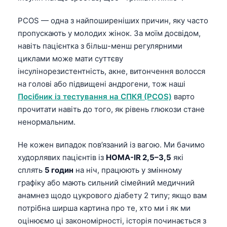
Català
PCOS — одна з найпоширеніших причин, яку часто
O‘zbekcha
пропускають у молодих жінок. За моїм досвідом,
አማርኛ
навіть пацієнтка з більш-менш регулярними
Kiswahili
циклами може мати суттєву
інсулінорезистентність, акне, витончення волосся
ភាសាខ្មែរ
на голові або підвищені андрогени, тож наші
ဗမာစာ
Посібник із тестування на СПКЯ (PCOS)
варто
ไทย
прочитати навіть до того, як рівень глюкози стане
ненормальним.
Tagalog
Tiếng Việt
Не кожен випадок пов’язаний із вагою. Ми бачимо
худорлявих пацієнтів із
HOMA-IR 2,5–3,5
які
Bahasa Melayu
сплять
5 годин
на ніч, працюють у змінному
മലയാളം
графіку або мають сильний сімейний медичний
ಕನ್ನಡ
анамнез щодо цукрового діабету 2 типу; якщо вам
потрібна ширша картина про те, хто ми і як ми
ગુજરાતી
оцінюємо ці закономірності, історія починається з
தமிழ்