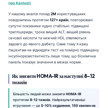
про Kantesti
.
తెలుగు
У нашому аналізі понад
2M
користувацьких
मराठी
повідомлень протягом
127+ країн
, повторювані
اردو
супутні показники нудно стабільні: підвищені
বাংলা
тригліцериди, трохи вищий ALT, вищий рівень
сечової кислоти та нижчий HDL з’являються
Shqip
задовго до явного діабету. Саме тому я кажу
Magyar
пацієнтам не відкидати тест на помірно підвищену
Slovenščina
інсулінорезистентність лише тому, що біохімічна
панель показує значення в межах норми.
한국어
Polski
Як знизити HOMA-IR за наступні 8–12
Lietuvių kalba
тижнів
Русский
Більшість людей може знизити
HOMA-IR
ქართული
протягом
8-12 тижнів
. Найрезультативніші
Čeština
втручання — це
5-10% схуднення
,
150 хвилин на