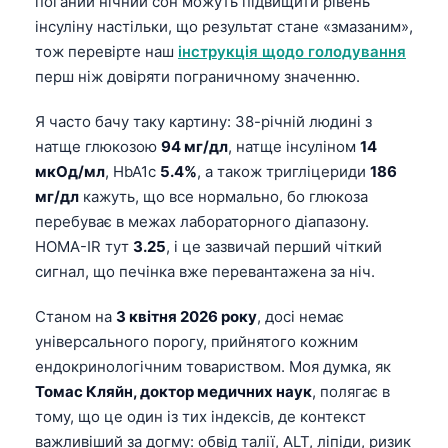
поганий нічний сон можуть підвищити рівень
інсуліну настільки, що результат стане «змазаним»,
тож перевірте наш
інструкція щодо голодування
перш ніж довіряти пограничному значенню.
Я часто бачу таку картину: 38-річній людині з
натще глюкозою
94 мг/дл
, натще інсуліном
14
мкОд/мл
, HbA1c
5.4%
, а також тригліцериди
186
мг/дл
кажуть, що все нормально, бо глюкоза
перебуває в межах лабораторного діапазону.
HOMA-IR тут
3.25
, і це зазвичай перший чіткий
сигнал, що печінка вже перевантажена за ніч.
Станом на
3 квітня 2026 року
, досі немає
універсального порогу, прийнятого кожним
ендокринологічним товариством. Моя думка, як
Томас Кляйн, доктор медичних наук
, полягає в
тому, що це один із тих індексів, де контекст
важливіший за догму: обвід талії, ALT, ліпіди, ризик