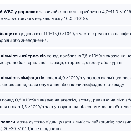
й WBC у дорослих
зазвичай становить приблизно 4,0–11,0 ×10^9
ї використовують верхню межу 10,0 ×10^9/л.
ейкоцитоз
у діапазоні 11,1–15,0 ×10^9/л часто є реакцією на інфе
ероїди або зневоднення.
кількість нейтрофілів
понад приблизно 7,5 ×10^9/л вказує на не
овує до бактеріальної інфекції, стероїдів, стресу або куріння.
кількість лімфоцитів
понад 4,0 ×10^9/л у дорослих зміщує дифе
захворювання, фази одужання або інколи лімфоїдного розладу.
и
понад 0,5 ×10^9/л вказує на алергію, астму, реакцію на ліки аб
чення понад 1,5 ×10^9/л заслуговують на цілеспрямоване обстеже
і пологи
може суттєво підвищувати кількість лейкоцитів; показн
es) 20–30 ×10^9/л не є рідкістю.