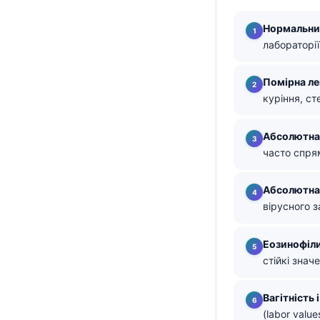
తెలుగు
Нормальни
मराठी
лабораторі
اردو
Помірна л
বাংলা
куріння, ст
Shqip
Абсолютна 
Magyar
часто спрям
Slovenščina
한국어
Абсолютна 
вірусного 
Polski
Lietuvių kalba
Еозинофіл
Русский
стійкі зна
ქართული
Вагітність 
Čeština
(labor valu