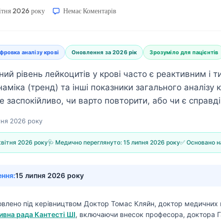
ітня 2026 року
Немає Коментарів
ровка аналізу крові
Оновлення за 2026 рік
Зрозуміло для пацієнтів
ий рівень лейкоцитів у крові часто є реактивним і 
аміка (тренд) та інші показники загального аналізу 
е заспокійливо, чи варто повторити, або чи є справд
тня 2026 року
квітня 2026 року
🩺 Медично переглянуто:
15 липня 2026 року
✅ Основано н
ення:
15 липня 2026 року
товлено під керівництвом
Доктор Томас Кляйн, доктор медичних 
вна рада Кантесті ШІ
, включаючи внесок професора, доктора Г