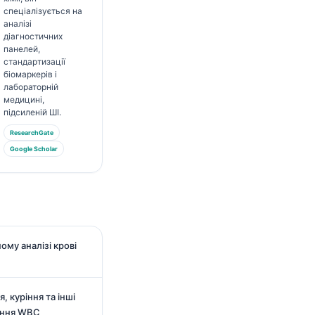
спеціалізується на
аналізі
діагностичних
панелей,
стандартизації
біомаркерів і
лабораторній
медицині,
підсиленій ШІ.
ResearchGate
Google Scholar
ому аналізі крові
, куріння та інші
ення WBC