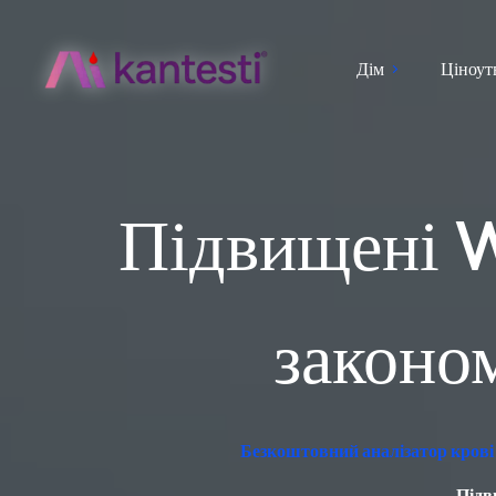
Дім
Ціноут
Підвищені W
законом
Безкоштовний аналізатор крові 
Підв