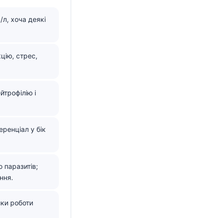
/л, хоча деякі
кцію, стрес,
йтрофілію і
ренціал у бік
о паразитів;
ння.
ики роботи