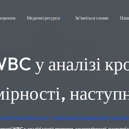
ворення
Медичні ресурси
Зв'яжіться з нами
Наш
BC у аналізі кро
ірності, наступ
зі штучним інтелектом – лабораторна інтерпретація, зроблено
ищені WBC у аналізі крові: причини, закономірності, наступні 