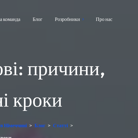
а команда
Блог
Розробники
Про нас
ві: причини,
ні кроки
 в Німеччині
>
Блог
>
Статті
>
кроки