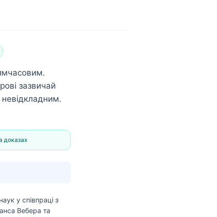
тимчасовим.
крові зазвичай
і невідкладним.
а доказах
наук
у співпраці з
анса Вебера та