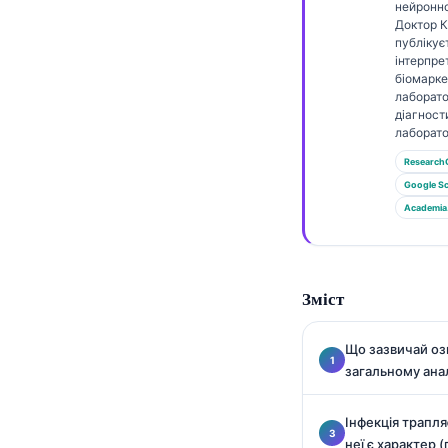
Gàidhlig
нейронно
Доктор 
Euskara
публікує
інтерпре
Македонски јазик
біомаркер
лаборато
Latviešu valoda
діагност
Galego
лаборато
Research
অসমীয়া
Google Sc
සිංහල
Academia
سنڌي
پښتو
Зміст
Slovenčina
Що зазвичай оз
Hrvatski
загальному анал
Suomi
Інфекція трапля
Қазақ тілі
неї є характер 