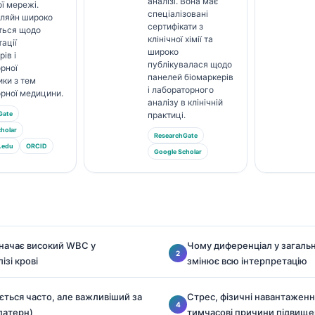
аналізі. Вона має
ї мережі.
спеціалізовані
Кляйн широко
сертифікати з
ться щодо
клінічної хімії та
тації
широко
ів і
публікувалася щодо
рної
панелей біомаркерів
ики з тем
і лабораторного
рної медицини.
аналізу в клінічній
Gate
практиці.
holar
ResearchGate
.edu
ORCID
Google Scholar
начає високий WBC у
Чому диференціал у загальн
ізі крові
змінює всю інтерпретацію
ється часто, але важливіший за
Стрес, фізичні навантаження
(патерн)
тимчасові причини підвищ