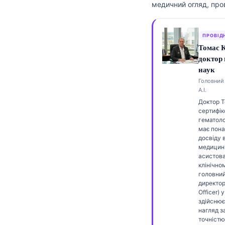
медичний огляд, про
Frysk
Esperanto
ПРОВІД
Беларуская мова
Томас 
доктор
Татар теле
наук
Кыргызча
Головний 
А.І.
ئۇيغۇرچە
Доктор 
Cebuano
сертифік
гематоло
Basa Jawa
має пона
досвіду 
ພາສາລາວ
медицині
асистов
Монгол
клінічном
головни
Afrikaans
директор
العربية المغربية
Officer) у
здійснює
Occitan
нагляд 
точністю