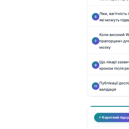
Català
Ліки, вагітність
O‘zbekcha
які можуть під
አማርኛ
Kiswahili
Коли високий 
прапорцем» для
ភាសាខ្មែរ
мозку
ဗမာစာ
ไทย
Що лікарі зазв
кроком після р
Tagalog
Tiếng Việt
Публікації досл
валідація
Bahasa Melayu
മലയാളം
ಕನ್ನಡ
⚡ Короткий підс
ગુજરાતી
தமிழ்