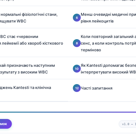
 і нормальні фізіологічні стани,
Менш очевидні медичні пр
вищувати WBC
рівня лейкоцитів
WBC стає «червоним
Коли повторний загальний а
 лейкемії або хвороб кісткового
сенс, а коли контроль потр
терміново
ичай призначають наступним
Як Kantesti допомагає безп
езультату з високим WBC
інтерпретувати високий W
іджень Kantesti та клінічна
Часті запитання
умок
v1.0 —