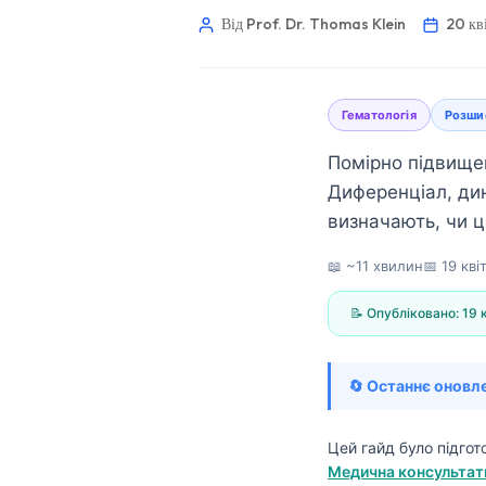
Від Prof. Dr. Thomas Klein
20 кв
Гематологія
Розшиф
Помірно підвищен
Диференціал, дин
визначають, чи ц
📖 ~11 хвилин
📅
19 кві
📝 Опубліковано:
19 
🔄 Останнє оновл
Norsk bokmål
Цей гайд було підго
Медична консультати
Ślōnskŏ gŏdka