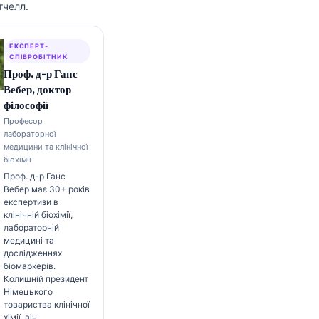
тчелл.
ЕКСПЕРТ-
СПІВРОБІТНИК
Проф. д-р Ганс
Вебер, доктор
філософії
Професор
лабораторної
медицини та клінічної
біохімії
Проф. д-р Ганс
Вебер має 30+ років
експертизи в
клінічній біохімії,
лабораторній
медицині та
дослідженнях
біомаркерів.
Колишній президент
Німецького
товариства клінічної
хімії, він