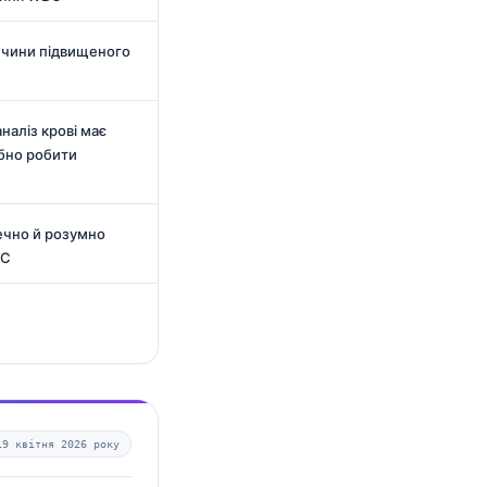
ичини підвищеного
наліз крові має
ібно робити
ечно й розумно
BC
19 квітня 2026 року