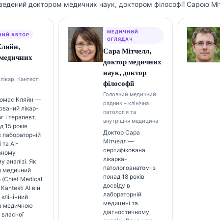
ведений доктором медичних наук, доктором філософії Сарою Мі
МЕДИЧНИЙ
НИЙ АВТОР
ОГЛЯДАЧ
Кляйн,
Сара Мітчелл,
 медичних
доктор медичних
наук, доктор
лікар, Кантесті
філософії
Головний медичний
Томас Кляйн —
радник – клінічна
ований лікар-
патологія та
г і терапевт,
внутрішня медицина
д 15 років
Доктор Сара
в лабораторній
Мітчелл —
 та AI-
сертифікована
аному
лікарка-
у аналізі. Як
патологоанатом із
й медичний
понад 18 років
 (Chief Medical
досвіду в
 Kantesti AI він
лабораторній
 клінічний
медицині та
за медичною
діагностичному
 власної