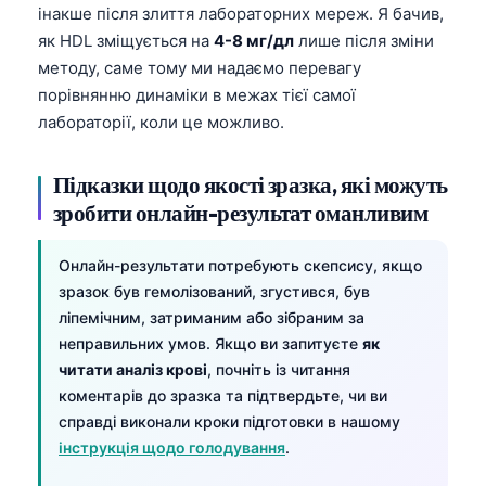
інакше після злиття лабораторних мереж. Я бачив,
як HDL зміщується на
4-8 мг/дл
лише після зміни
методу, саме тому ми надаємо перевагу
порівнянню динаміки в межах тієї самої
лабораторії, коли це можливо.
Підказки щодо якості зразка, які можуть
зробити онлайн-результат оманливим
Онлайн-результати потребують скепсису, якщо
зразок був гемолізований, згустився, був
ліпемічним, затриманим або зібраним за
неправильних умов. Якщо ви запитуєте
як
читати аналіз крові
, почніть із читання
коментарів до зразка та підтвердьте, чи ви
справді виконали кроки підготовки в нашому
інструкція щодо голодування
.