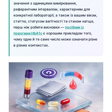
значення з одиницями вимірювання,
референтним інтервалом, характерним для
конкретної лабораторії, а також із вашим віком,
статтю, статусом вагітності та станом натще,
перш ніж робити висновки —
посібник із
порогами HbA1c
є хорошим прикладом того,
чому одне й те саме число може означати різне
в різних контекстах.