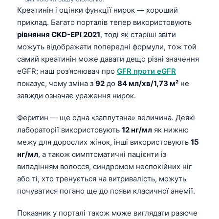
Креатинін і оцінки функції нирок — хороший
приклад. Багато порталів тепер використовують
рівняння CKD-EPI 2021
, тоді як старіші звіти
можуть відображати попередні формули, тож той
самий креатинін може давати дещо різні значення
eGFR; наш роз’яснювач про
GFR проти eGFR
показує, чому зміна з
92
до
84 мл/хв/1,73 м²
не
завжди означає ураження нирок.
Феритин — ще одна «заплутана» величина. Деякі
лабораторії використовують
12 нг/мл
як нижню
межу для дорослих жінок, інші використовують
15
нг/мл
, а також симптоматичні пацієнти із
випадінням волосся, синдромом неспокійних ніг
або ті, хто тренується на витривалість, можуть
почуватися погано ще до появи класичної анемії.
Показник у порталі також може виглядати разюче