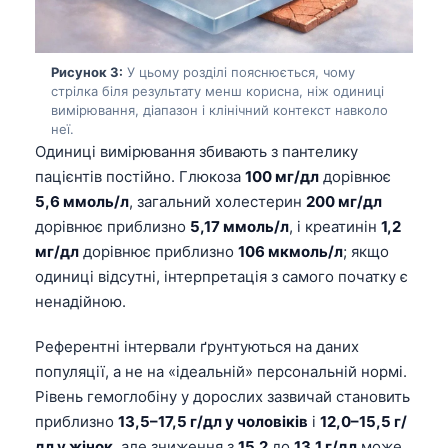
Рисунок 3:
У цьому розділі пояснюється, чому
стрілка біля результату менш корисна, ніж одиниці
вимірювання, діапазон і клінічний контекст навколо
неї.
Одиниці вимірювання збивають з пантелику
пацієнтів постійно. Глюкоза
100 мг/дл
дорівнює
5,6 ммоль/л
, загальний холестерин
200 мг/дл
дорівнює приблизно
5,17 ммоль/л
, і креатинін
1,2
мг/дл
дорівнює приблизно
106 мкмоль/л
; якщо
одиниці відсутні, інтерпретація з самого початку є
ненадійною.
Референтні інтервали ґрунтуються на даних
популяції, а не на «ідеальній» персональній нормі.
Рівень гемоглобіну у дорослих зазвичай становить
приблизно
13,5–17,5 г/дл у чоловіків
і
12,0–15,5 г/
дл у жінок
, але зниження з
15.2
до
13,1 г/дл
може