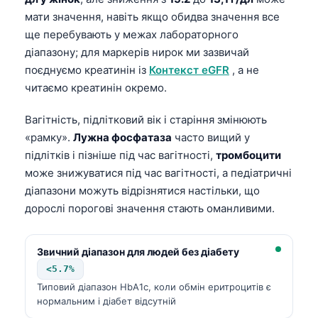
мати значення, навіть якщо обидва значення все
ще перебувають у межах лабораторного
діапазону; для маркерів нирок ми зазвичай
поєднуємо креатинін із
Контекст eGFR
, а не
читаємо креатинін окремо.
Вагітність, підлітковий вік і старіння змінюють
«рамку».
Лужна фосфатаза
часто вищий у
підлітків і пізніше під час вагітності,
тромбоцити
може знижуватися під час вагітності, а педіатричні
діапазони можуть відрізнятися настільки, що
дорослі порогові значення стають оманливими.
Звичний діапазон для людей без діабету
<5.7%
Типовий діапазон HbA1c, коли обмін еритроцитів є
нормальним і діабет відсутній