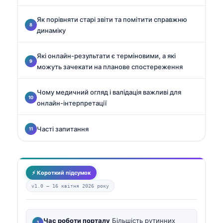
Як порівняти старі звіти та помітити справжню
динаміку
Які онлайн-результати є терміновими, а які
можуть зачекати на планове спостереження
Чому медичний огляд і валідація важливі для
онлайн-інтерпретації
Часті запитання
⚡ Короткий підсумок
v1.0 —
16 квітня 2026 року
Час роботи порталу
Більшість рутинних