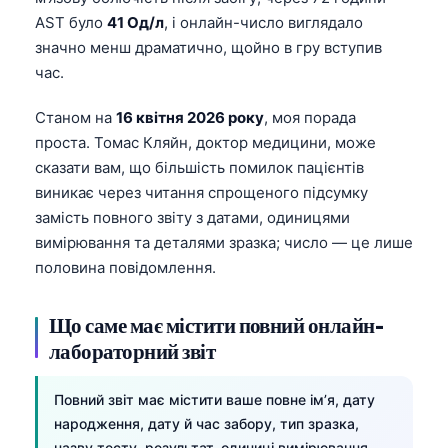
AST було
41 Од/л
, і онлайн-число виглядало
значно менш драматично, щойно в гру вступив
час.
Станом на
16 квітня 2026 року
, моя порада
проста. Томас Кляйн, доктор медицини, може
сказати вам, що більшість помилок пацієнтів
виникає через читання спрощеного підсумку
замість повного звіту з датами, одиницями
вимірювання та деталями зразка; число — це лише
половина повідомлення.
Що саме має містити повний онлайн-
лабораторний звіт
Повний звіт має містити ваше повне ім’я, дату
народження, дату й час забору, тип зразка,
назву тесту, результат, одиниці вимірювання,