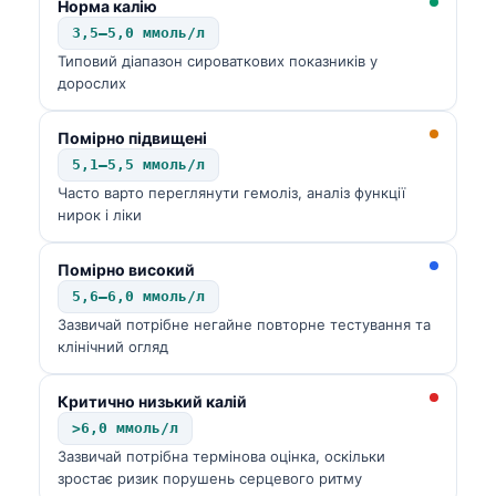
Норма калію
日本語
3,5–5,0 ммоль/л
Eesti
Типовий діапазон сироваткових показників у
дорослих
Azərbaycan dili
Bosanski
Помірно підвищені
Svenska
5,1–5,5 ммоль/л
Часто варто переглянути гемоліз, аналіз функції
Српски језик
нирок і ліки
Íslenska
Հայերեն
Помірно високий
5,6–6,0 ммоль/л
Bahasa Indonesia
Зазвичай потрібне негайне повторне тестування та
हिन्दी
клінічний огляд
Nederlands
Критично низький калій
Dansk
>6,0 ммоль/л
Български
Зазвичай потрібна термінова оцінка, оскільки
зростає ризик порушень серцевого ритму
فارسی