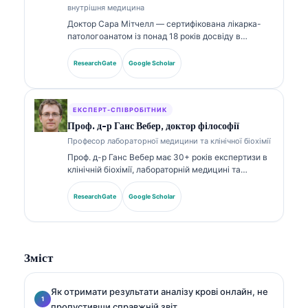
внутрішня медицина
Доктор Сара Мітчелл — сертифікована лікарка-
патологоанатом із понад 18 років досвіду в
лабораторній медицині та діагностичному аналізі.
Вона має спеціалізовані сертифікати з клінічної
ResearchGate
Google Scholar
хімії та широко публікувалася щодо панелей
біомаркерів і лабораторного аналізу в клінічній
практиці.
ЕКСПЕРТ-СПІВРОБІТНИК
Проф. д-р Ганс Вебер, доктор філософії
Професор лабораторної медицини та клінічної біохімії
Проф. д-р Ганс Вебер має 30+ років експертизи в
клінічній біохімії, лабораторній медицині та
дослідженнях біомаркерів. Колишній президент
Німецького товариства клінічної хімії, він
ResearchGate
Google Scholar
спеціалізується на аналізі діагностичних панелей,
стандартизації біомаркерів і лабораторній
медицині, підсиленій ШІ.
Зміст
Як отримати результати аналізу крові онлайн, не
пропустивши справжній звіт