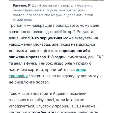
Català
Рисунок 6:
Деякі результати з порталу безпечно
переглядати вдома, тоді як інші потребують
O‘zbekcha
повторного зразка або медичної допомоги в той
самий день.
አማርኛ
Тропонін — найкращий приклад того, чому одне
Kiswahili
значення не розповідає всієї історії. Результат
ភាសាខ្មែរ
вище, ніж
99-го перцентиля
може вказувати на
ушкодження міокарда, але лікарі невідкладної
ဗမာစာ
допомоги також оцінюють
підвищення або
ไทย
зниження протягом 1–3 годин
, симптоми, дані ЕКГ
Tagalog
та аналіз функції нирок; якщо біль у грудях є
частиною картини, прочитайте наш
огляд
Tiếng Việt
тропоніну
і зверніться по невідкладну допомогу, а
Bahasa Melayu
не оновлюйте портал.
മലയാളം
Також варто повторити й дивні показники
ಕನ್ನಡ
загального аналізу крові, коли історія не
ગુજરાતી
узгоджується. Згусток у пробірці з ЕДТА може
தமிழ்
спотворити
тромбоцити
і показники лейкоцитів;