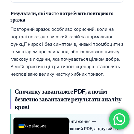
简体中文
Результати, які часто потребують повторного
Română
зразка
Türkçe
Повторний зразок особливо корисний, коли на
порталі показано високий калій за нормальної
Ελληνικά
функції нирок і без симптомів, низькі тромбоцити з
Português
коментарем про злипання, або ізольовано низьку
Español
глюкозу в людини, яка почувається цілком добре.
У моїй практиці ці три типові сценарії становлять
Italiano
несподівано велику частку хибних тривог.
עִבְרִית
Français
Спочатку завантажте PDF, а потім
العربية
безпечно завантажте результати аналізу
крові
Deutsch
English
Найкращий файл для завантаження —
Українська
оригінальний багатосторінковий PDF, а другий за