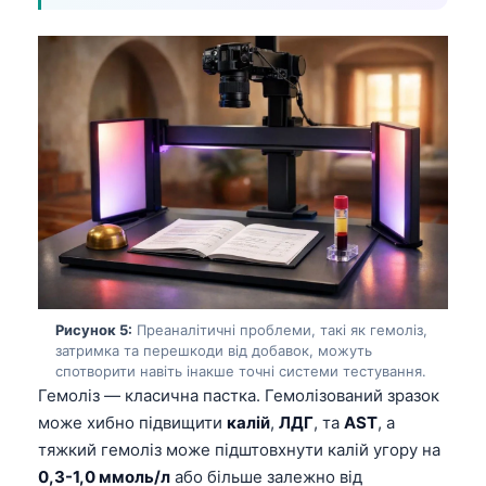
Рисунок 5:
Преаналітичні проблеми, такі як гемоліз,
затримка та перешкоди від добавок, можуть
спотворити навіть інакше точні системи тестування.
Гемоліз — класична пастка. Гемолізований зразок
може хибно підвищити
калій
,
ЛДГ
, та
AST
, а
тяжкий гемоліз може підштовхнути калій угору на
0,3-1,0 ммоль/л
або більше залежно від