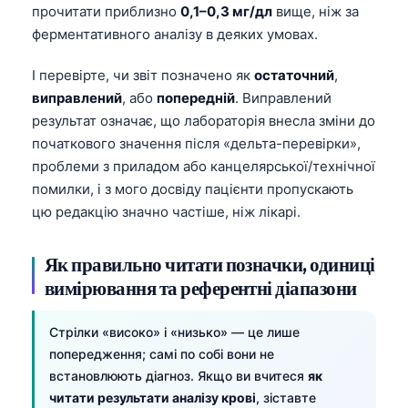
прочитати приблизно
0,1–0,3 мг/дл
вище, ніж за
ферментативного аналізу в деяких умовах.
І перевірте, чи звіт позначено як
остаточний
,
виправлений
, або
попередній
. Виправлений
результат означає, що лабораторія внесла зміни до
початкового значення після «дельта-перевірки»,
проблеми з приладом або канцелярської/технічної
помилки, і з мого досвіду пацієнти пропускають
цю редакцію значно частіше, ніж лікарі.
Як правильно читати позначки, одиниці
вимірювання та референтні діапазони
Стрілки «високо» і «низько» — це лише
попередження; самі по собі вони не
встановлюють діагноз. Якщо ви вчитеся
як
читати результати аналізу крові
, зіставте