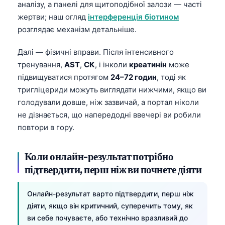
аналізу, а панелі для щитоподібної залози — часті
Frysk
жертви; наш огляд
інтерференція біотином
Esperanto
розглядає механізм детальніше.
Беларуская мова
Далі — фізичні вправи. Після інтенсивного
Татар теле
тренування,
AST
,
СК
, і інколи
креатинін
може
Кыргызча
підвищуватися протягом
24–72 годин
, тоді як
тригліцериди можуть виглядати нижчими, якщо ви
ئۇيغۇرچە
голодували довше, ніж зазвичай, а портал ніколи
Cebuano
не дізнається, що напередодні ввечері ви робили
Basa Jawa
повтори в гору.
ພາສາລາວ
Коли онлайн-результат потрібно
Монгол
підтвердити, перш ніж ви почнете діяти
Afrikaans
العربية المغربية
Онлайн-результат варто підтвердити, перш ніж
діяти, якщо він критичний, суперечить тому, як
Occitan
ви себе почуваєте, або технічно вразливий до