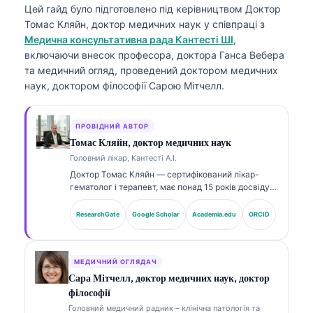
Цей гайд було підготовлено під керівництвом
Доктор
Томас Кляйн, доктор медичних наук
у співпраці з
Медична консультативна рада Кантесті ШІ
,
включаючи внесок професора, доктора Ганса Вебера
та медичний огляд, проведений доктором медичних
наук, доктором філософії Сарою Мітчелл.
ПРОВІДНИЙ АВТОР
Томас Кляйн, доктор медичних наук
Головний лікар, Кантесті А.І.
Доктор Томас Кляйн — сертифікований лікар-
гематолог і терапевт, має понад 15 років досвіду в
лабораторній медицині та AI-асистованому
клінічному аналізі. Як головний медичний
ResearchGate
Google Scholar
Academia.edu
ORCID
директор (Chief Medical Officer) у Kantesti AI він
здійснює клінічний нагляд за медичною точністю
власної нейронної мережі. Доктор Кляйн широко
публікується щодо інтерпретації біомаркерів і
МЕДИЧНИЙ ОГЛЯДАЧ
лабораторної діагностики з тем лабораторної
Сара Мітчелл, доктор медичних наук, доктор
медицини.
філософії
Головний медичний радник – клінічна патологія та