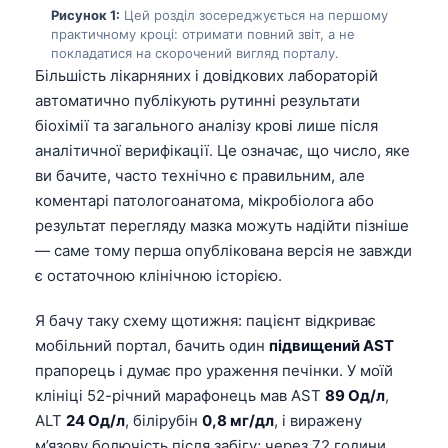
Рисунок 1:
Цей розділ зосереджується на першому
практичному кроці: отримати повний звіт, а не
покладатися на скорочений вигляд порталу.
Більшість лікарняних і довідкових лабораторій
автоматично публікують рутинні результати
біохімії та загального аналізу крові лише після
аналітичної верифікації. Це означає, що число, яке
ви бачите, часто технічно є правильним, але
коментарі патологоанатома, мікробіолога або
результат перегляду мазка можуть надійти пізніше
— саме тому перша опублікована версія не завжди
є остаточною клінічною історією.
Я бачу таку схему щотижня: пацієнт відкриває
мобільний портал, бачить один
підвищений AST
прапорець і думає про ураження печінки. У моїй
клініці 52-річний марафонець мав AST
89 Од/л
,
ALT
24 Од/л
, білірубін
0,8 мг/дл
, і виражену
м’язову болючість після забігу; через 72 години