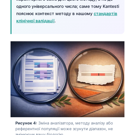
одного універсального числа; саме тому Kantesti
пояснює контекст методу в нашому
стандартів
клінічної валідації
.
Рисунок 4:
Зміна аналізатора, методу аналізу або
референтної популяції може зсунути діапазон, не
змінюючи вашу біологію.