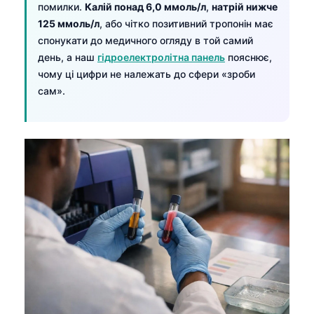
Gàidhlig
помилки.
Калій понад 6,0 ммоль/л
,
натрій нижче
125 ммоль/л
, або чітко позитивний тропонін має
Euskara
спонукати до медичного огляду в той самий
Македонски јазик
день, а наш
гідроелектролітна панель
пояснює,
Latviešu valoda
чому ці цифри не належать до сфери «зроби
сам».
Galego
অসমীয়া
සිංහල
سنڌي
پښتو
Slovenčina
Hrvatski
Suomi
Қазақ тілі