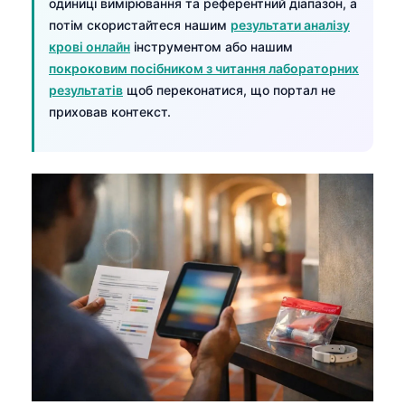
одиниці вимірювання та референтний діапазон, а
потім скористайтеся нашим
результати аналізу
крові онлайн
інструментом або нашим
покроковим посібником з читання лабораторних
результатів
щоб переконатися, що портал не
приховав контекст.