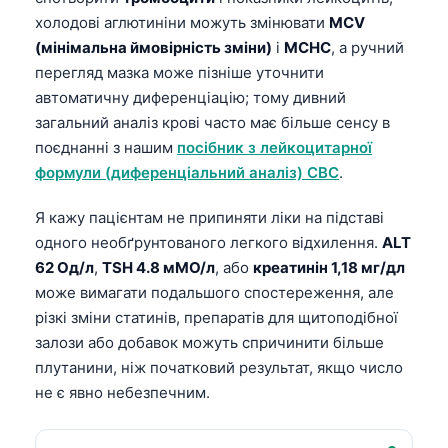
холодові аглютиніни можуть змінювати
MCV
తెలుగు
(мінімальна ймовірність зміни)
і
MCHC
, а ручний
मराठी
перегляд мазка може пізніше уточнити
اردو
автоматичну диференціацію; тому дивний
загальний аналіз крові часто має більше сенсу в
বাংলা
поєднанні з нашим
посібник з лейкоцитарної
Shqip
формули (диференціальний аналіз) CBC
.
Magyar
Я кажу пацієнтам не припиняти ліки на підставі
Slovenščina
одного необґрунтованого легкого відхилення.
ALT
한국어
62 Од/л
,
TSH 4.8 мМО/л
, або
креатинін 1,18 мг/дл
може вимагати подальшого спостереження, але
Polski
різкі зміни статинів, препаратів для щитоподібної
Lietuvių kalba
залози або добавок можуть спричинити більше
Русский
плутанини, ніж початковий результат, якщо число
не є явно небезпечним.
ქართული
Čeština