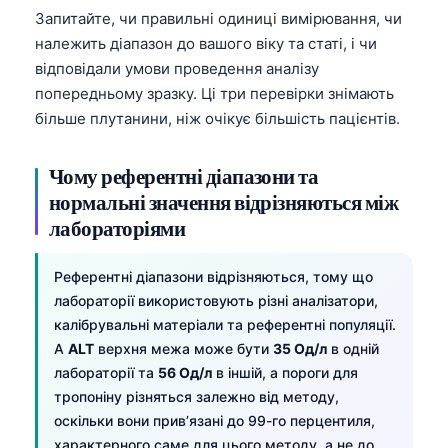
Запитайте, чи правильні одиниці вимірювання, чи
належить діапазон до вашого віку та статі, і чи
відповідали умови проведення аналізу
попередньому зразку. Ці три перевірки знімають
більше плутанини, ніж очікує більшість пацієнтів.
Чому референтні діапазони та
нормальні значення відрізняються між
лабораторіями
Референтні діапазони відрізняються, тому що
лабораторії використовують різні аналізатори,
калібрувальні матеріали та референтні популяції.
А
ALT
верхня межа може бути
35 Од/л
в одній
лабораторії та
56 Од/л
в іншій, а пороги для
тропоніну різняться залежно від методу,
оскільки вони прив’язані до 99-го перцентиля,
характерного саме для цього методу, а не до