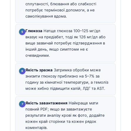
сплутаності, блювання або слабкості
потребує термінової допомоги, а не
самолікування вдома.
Глюкоза
Натще глюкоза 100–125 мг/дл
вказує на предіабет, тоді як 126 мг/дл або
вище зазвичай потребує підтвердження в
інший день, якщо симптоми не є
очевидними.
Якість зразка
Затримка обробки може
знизити глюкозу приблизно на 5–7% за
годину за кімнатної температури, а гемоліз
може хибно підвищити калій, ЛДГ та AST.
Якість завантаження
Найкраще мати
повний PDF; якщо ви завантажуєте
результати аналізу крові як фото, додайте
кожен край сторінки та кожен рядок
коментарів.