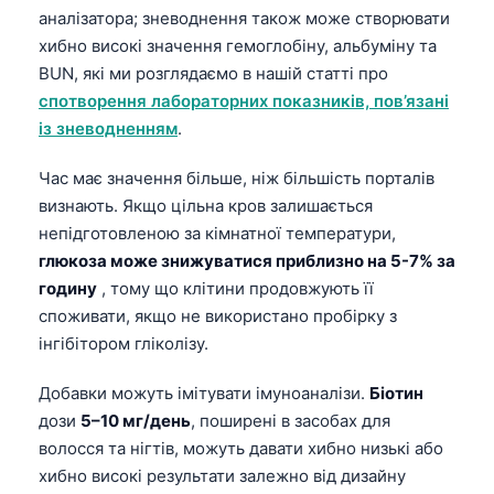
аналізатора; зневоднення також може створювати
хибно високі значення гемоглобіну, альбуміну та
BUN, які ми розглядаємо в нашій статті про
спотворення лабораторних показників, пов’язані
із зневодненням
.
Час має значення більше, ніж більшість порталів
визнають. Якщо цільна кров залишається
непідготовленою за кімнатної температури,
глюкоза може знижуватися приблизно на 5-7% за
годину
, тому що клітини продовжують її
споживати, якщо не використано пробірку з
інгібітором гліколізу.
Добавки можуть імітувати імуноаналізи.
Біотин
дози
5–10 мг/день
, поширені в засобах для
Norsk bokmål
волосся та нігтів, можуть давати хибно низькі або
хибно високі результати залежно від дизайну
Ślōnskŏ gŏdka