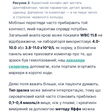
Рисунок 2:
Коректний онлайн-звіт містить
ідентифікатори, часові параметри, деталі зразка,
одиниці, діапазони та коментарі — а не лише число
зі стрілкою червоного кольору.
Мобільні перегляди часто прибирають той
контекст, який пацієнтам справді потрібен.
Загальний аналіз крові може показати
WBC 11.8
не
відображаючи, чи лабораторія використовує
4.0-
10.0
або
3.8-11.0 x10^9/L
як норму, а біохімічна
панель може приховати коментар про те, що
зразок був гемолізований; наш
декодера
скорочень
допомагає, коли портали згортають
маркери в короткі коди.
Деякі поля важать більше, ніж пацієнти думають.
Тип зразка
може змінити інтерпретацію, тому що
сироватковий калій часто становить приблизно
0,1–0,4 ммоль/л
вище, ніж у плазмі, і креатинін
виміряний за допомогою
методу Яффе
можна