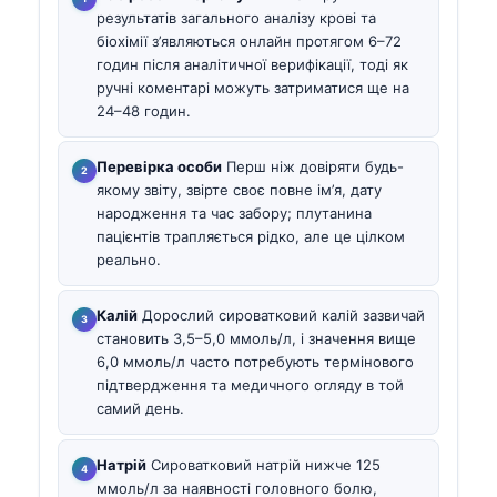
результатів загального аналізу крові та
біохімії з’являються онлайн протягом 6–72
годин після аналітичної верифікації, тоді як
ручні коментарі можуть затриматися ще на
24–48 годин.
Перевірка особи
Перш ніж довіряти будь-
якому звіту, звірте своє повне ім’я, дату
народження та час забору; плутанина
пацієнтів трапляється рідко, але це цілком
реально.
Калій
Дорослий сироватковий калій зазвичай
становить 3,5–5,0 ммоль/л, і значення вище
6,0 ммоль/л часто потребують термінового
підтвердження та медичного огляду в той
самий день.
Натрій
Сироватковий натрій нижче 125
ммоль/л за наявності головного болю,