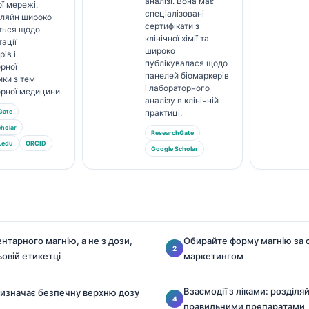
аналізі. Вона має
ї мережі.
спеціалізовані
Кляйн широко
сертифікати з
ться щодо
клінічної хімії та
тації
широко
ів і
публікувалася щодо
рної
панелей біомаркерів
ики з тем
і лабораторного
рної медицини.
аналізу в клінічній
Gate
практиці.
holar
ResearchGate
.edu
ORCID
Google Scholar
нтарного магнію, а не з дози,
Обирайте форму магнію за 
ьовій етикетці
маркетингом
Взаємодії з ліками: розділяй
визначає безпечну верхню дозу
правильними препаратами