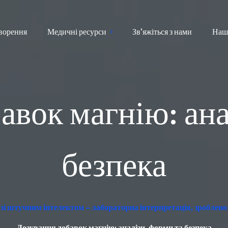
ворення
Медичні ресурси
Зв'яжіться з нами
Наш
авок магнію: ана
безпека
зі штучним інтелектом – лабораторна інтерпретація, зроблено
Дозування добавок магнію: аналізи, форми та безпека