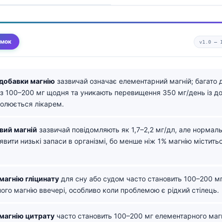
умок
v1.0 —
добавки магнію
зазвичай означає елементарний магній; багато
із 100–200 мг щодня та уникають перевищення 350 мг/день із д
ролюється лікарем.
вий магній
зазвичай повідомляють як 1,7–2,2 мг/дл, але нормал
вити низькі запаси в організмі, бо менше ніж 1% магнію містить
магнію гліцинату
для сну або судом часто становить 100–200 м
ого магнію ввечері, особливо коли проблемою є рідкий стілець.
магнію цитрату
часто становить 100–200 мг елементарного магн