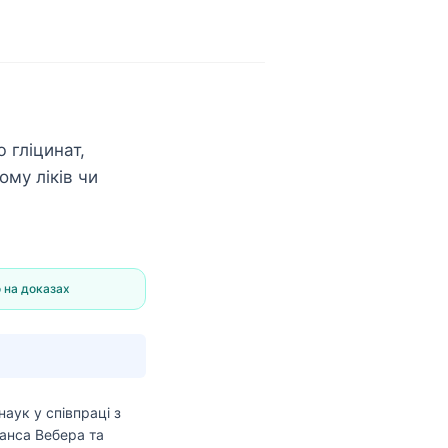
 гліцинат,
ому ліків чи
 на доказах
наук
у співпраці з
анса Вебера та