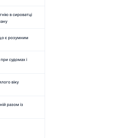
нію в сироватці
ману
 що є розумним
 при судомах і
илого віку
ній разом із