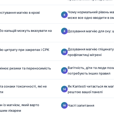
Чому нормальний рівень маг
стування магнію в крові
може все одно вводити в о
бо кальцій можуть вказувати на
Дозування магнію для сну:
Дозування магнію гліцинату
ію цитрату при закрепах і СРК
профілактиці мігрені
Вагітність, діти та люди пох
змінює ризики та переносимість
потребують інших правил
та ознаки токсичності, які не
Як Kantesti читається як маг
ти
рештою вашої панелі
 із магнієм, який варто
Часті запитання
ашим лікарем