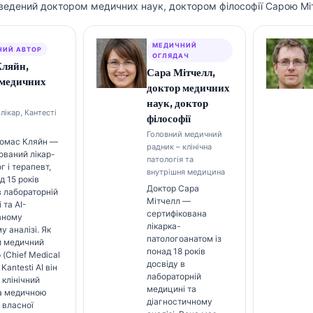
ведений доктором медичних наук, доктором філософії Сарою Мі
МЕДИЧНИЙ
НИЙ АВТОР
ОГЛЯДАЧ
Кляйн,
Сара Мітчелл,
 медичних
доктор медичних
наук, доктор
лікар, Кантесті
філософії
Головний медичний
Томас Кляйн —
радник – клінічна
ований лікар-
патологія та
г і терапевт,
внутрішня медицина
д 15 років
Доктор Сара
в лабораторній
Мітчелл —
 та AI-
сертифікована
аному
лікарка-
у аналізі. Як
патологоанатом із
й медичний
понад 18 років
 (Chief Medical
досвіду в
 Kantesti AI він
лабораторній
 клінічний
медицині та
за медичною
діагностичному
 власної