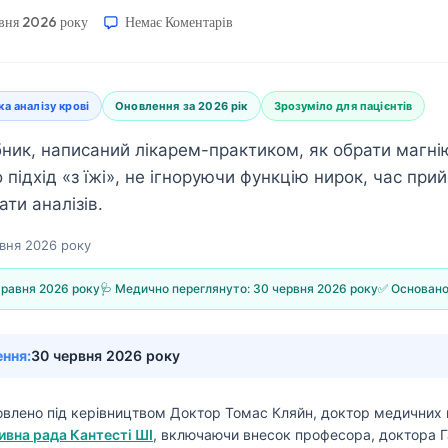
авня 2026 року
Немає Коментарів
а аналізу крові
Оновлення за 2026 рік
Зрозуміло для пацієнтів
ник, написаний лікарем-практиком, як обрати магнію
 підхід «з їжі», не ігноруючи функцію нирок, час прий
ти аналізів.
авня 2026 року
травня 2026 року
🩺 Медично переглянуто:
30 червня 2026 року
✅ Основано
ення:
30 червня 2026 року
товлено під керівництвом
Доктор Томас Кляйн, доктор медичних 
вна рада Кантесті ШІ
, включаючи внесок професора, доктора Г