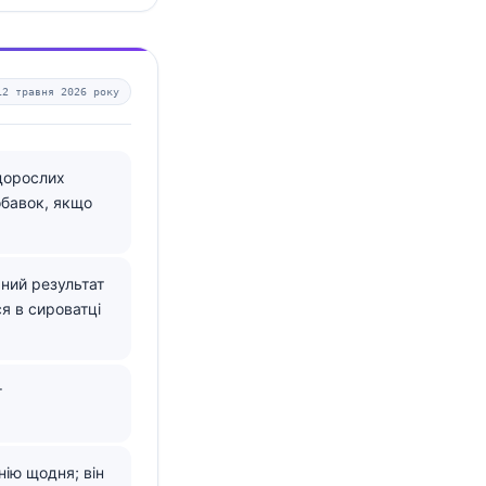
12 травня 2026 року
 дорослих
обавок, якщо
ьний результат
ся в сироватці
г
ію щодня; він