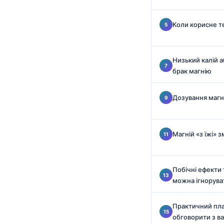
Català
O‘zbekcha
Коли корисне те
አማርኛ
Kiswahili
Низький калій а
брак магнію
ភាសាខ្មែរ
ဗမာစာ
Дозування магн
ไทย
Tagalog
Магній «з їжі» 
Tiếng Việt
Bahasa Melayu
Побічні ефекти 
മലയാളം
можна ігнорува
ಕನ್ನಡ
ગુજરાતી
Практичний план
обговорити з в
தமிழ்