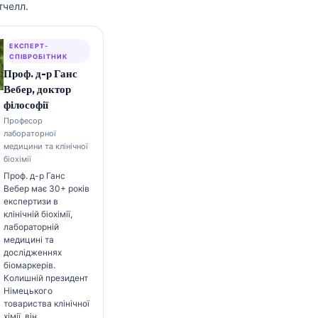
тчелл.
ЕКСПЕРТ-
СПІВРОБІТНИК
Проф. д-р Ганс
Вебер, доктор
філософії
Професор
лабораторної
медицини та клінічної
біохімії
Проф. д-р Ганс
Вебер має 30+ років
експертизи в
клінічній біохімії,
лабораторній
медицині та
дослідженнях
біомаркерів.
Колишній президент
Німецького
товариства клінічної
хімії, він