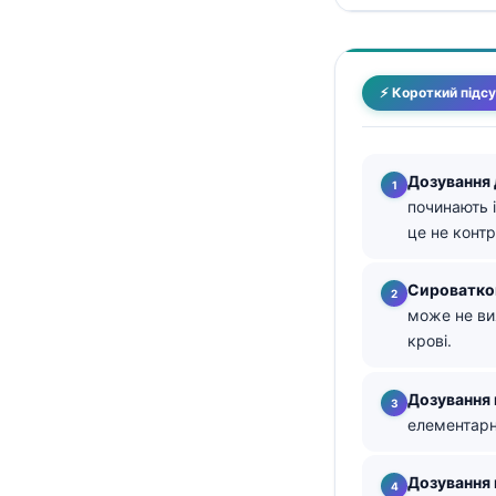
తెలుగు
मराठी
⚡ Короткий підс
اردو
বাংলা
Shqip
Дозування 
починають 
Magyar
це не конт
Slovenščina
한국어
Сироватко
може не вия
Polski
крові.
Lietuvių kalba
Русский
Дозування 
елементарн
ქართული
Čeština
Дозування 