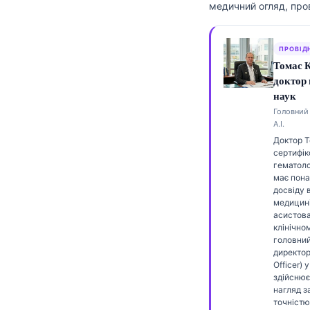
медичний огляд, про
Frysk
Esperanto
ПРОВІД
Беларуская мова
Томас 
доктор
Татар теле
наук
Кыргызча
Головний 
А.І.
ئۇيغۇرچە
Доктор 
Cebuano
сертифік
гематоло
Basa Jawa
має пона
досвіду 
ພາສາລາວ
медицині
асистов
Монгол
клінічном
головни
Afrikaans
директор
العربية المغربية
Officer) у
здійснює
Occitan
нагляд 
точністю