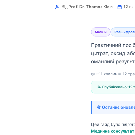
Від Prof. Dr. Thomas Klein
12 тр
Магній
Розшифровк
Практичний посіб
цитрат, оксид або
оманливі результа
📖 ~11 хвилин
📅
12 тр
📝 Опубліковано:
12 
🔄 Останнє оновл
Norsk bokmål
Цей гайд було підго
Медична консультати
Ślōnskŏ gŏdka