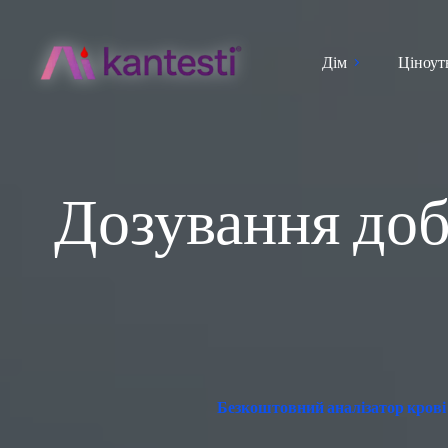
Дім
Ціноут
Дозування доб
Безкоштовний аналізатор крові 