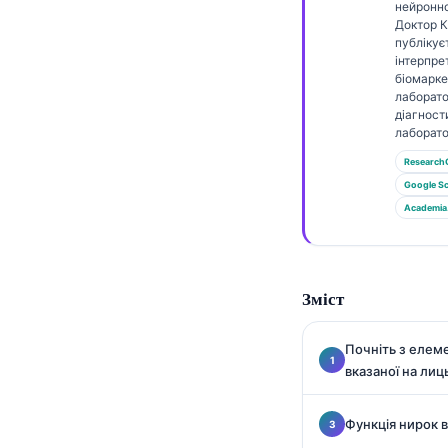
Gàidhlig
нейронно
Доктор 
Euskara
публікує
інтерпре
Македонски јазик
біомаркер
лаборато
Latviešu valoda
діагност
Galego
лаборато
Research
অসমীয়া
Google Sc
සිංහල
Academia
سنڌي
پښتو
Зміст
Slovenčina
Почніть з елеме
Hrvatski
вказаної на лиц
Suomi
Функція нирок 
Қазақ тілі