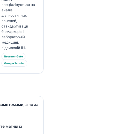
спеціалізується на
аналізі
діагностичних
панелей,
стандартизації
біомаркерів і
лабораторній
медицині,
підсиленій ШІ.
ResearchGate
Google Scholar
симптомами, а не за
те магній із