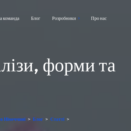
а команда
Блог
Розробники
Про нас
лізи, форми та
 в Німеччині
>
Блог
>
Статті
>