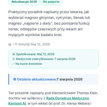
Aktualizacyjo 2026
Dla pacjenta
Praktyczny poradnik napisany przez lekarza, jak
wybierać magnez glicynian, cytrynian, tlenek lub
magnez „najpierw z diety”, bez pomijania funkcji
nerek, odstępów czasowych przy lekach ani
mylących wyników badańo krwi.
📖 ~11 minut
📅
Maj 12, 2026
📝 Opublikowane:
Maj 12, 2026
🩺 Medycznie zweryfikowane:
7 sierpnia 2026
✅ Na bazie dowodów
🔄 Ostatnio aktualizowane:
7 sierpnia 2026
Ten poradnik napisany pod kierownictwem
Thomas Klein,
dochtor
we spōłpracy z
Rada Doradczo Medyczno
Kantesti AI
, w tym wkłod ôd prof. Dr. Hansa Webera i