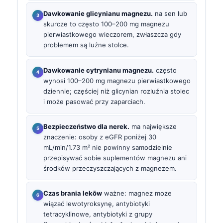
Dawkowanie glicynianu magnezu.
na sen lub
skurcze to często 100–200 mg magnezu
pierwiastkowego wieczorem, zwłaszcza gdy
problemem są luźne stolce.
Dawkowanie cytrynianu magnezu.
często
wynosi 100–200 mg magnezu pierwiastkowego
dziennie; częściej niż glicynian rozluźnia stolec
i może pasować przy zaparciach.
Bezpieczeństwo dla nerek.
ma największe
znaczenie: osoby z eGFR poniżej 30
mL/min/1.73 m² nie powinny samodzielnie
przepisywać sobie suplementów magnezu ani
środków przeczyszczających z magnezem.
Czas brania lekōw
ważne: magnez moze
wiązać lewotyroksynę, antybiotyki
tetracyklinowe, antybiotyki z grupy