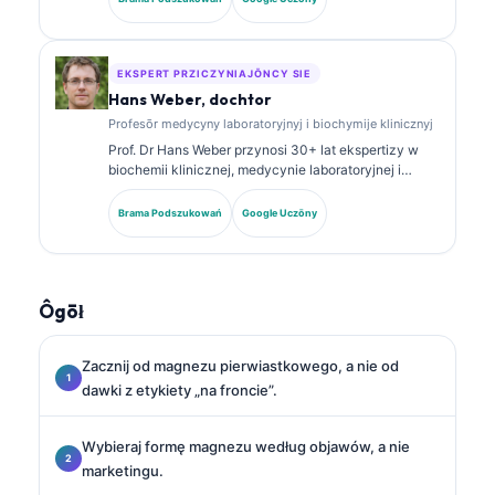
chemii klinicznej i publikowała szeroko na temat
panelōw biomarkerów i analizy laboratoryjnej w
praktyce klinicznej.
EKSPERT PRZICZYNIAJŌNCY SIE
Hans Weber, dochtor
Profesōr medycyny laboratoryjnyj i biochymije klinicznyj
Prof. Dr Hans Weber przynosi 30+ lat ekspertizy w
biochemii klinicznej, medycynie laboratoryjnej i
badaniach nad biomarkerami. Były Prezes
Niemieckiego Towarzystwa Chemii Klinicznej,
Brama Podszukowań
Google Uczōny
specjalizuje się w analizie paneli diagnostycznych,
standaryzacyji biomarkerów i medycynie
laboratoryjnej wspieranej AI.
Ôgōł
Zacznij od magnezu pierwiastkowego, a nie od
dawki z etykiety „na froncie”.
Wybieraj formę magnezu według objawów, a nie
marketingu.