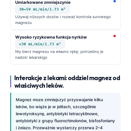
Umiarkowane zmniejszynie
30–59 mL/min/1.73 m²
Używaj niższych dozów i rozważ kontrola surowego
magnezu
Wysoko ryzykowna funkcja nyrków
<30 mL/min/1.73 m²
Niy bierz magnezu na własno rękę; potrzebny je
nadzór lekarskigo
Interakcje z lekami: oddziel magnez od
właściwych leków.
Magnez moze zmniejszyć przyswajanie kilku
leków, bo wiąże je w jelitach, szczegōlnie
lewotyroksynę, antybiotyki tetracyklinowe,
antybiotyki z grupy fluorochinolonów, bisfosfoniany
i żelazo. Przeważnie wystarczy przerwa 2–4