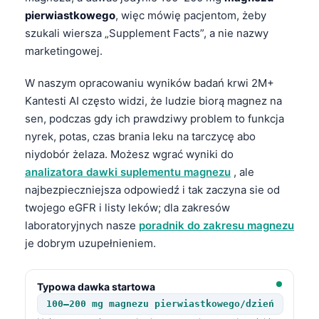
pierwiastkowego
, więc mówię pacjentom, żeby
szukali wiersza „Supplement Facts”, a nie nazwy
marketingowej.
W naszym opracowaniu wyników badań krwi 2M+
Kantesti AI często widzi, że ludzie biorą magnez na
sen, podczas gdy ich prawdziwy problem to funkcja
nyrek, potas, czas brania leku na tarczycę abo
niydobór żelaza. Możesz wgrać wyniki do
analizatora dawki suplementu magnezu
, ale
najbezpieczniejsza odpowiedź i tak zaczyna sie od
twojego eGFR i listy leków; dla zakresów
laboratoryjnych nasze
poradnik do zakresu magnezu
je dobrym uzupełnieniem.
Typowa dawka startowa
100–200 mg magnezu pierwiastkowego/dzień