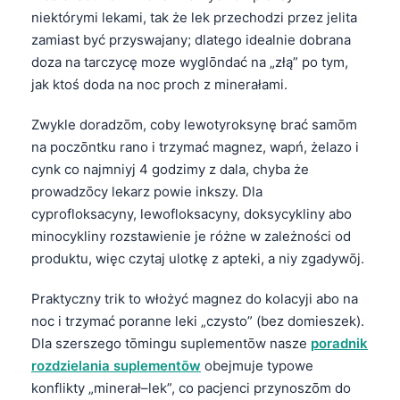
niektórymi lekami, tak że lek przechodzi przez jelita
zamiast być przyswajany; dlatego idealnie dobrana
doza na tarczycę moze wyglōndać na „złą” po tym,
jak ktoś doda na noc proch z minerałami.
Zwykle doradzōm, coby lewotyroksynę brać samōm
na poczōntku rano i trzymać magnez, wapń, żelazo i
cynk co najmniyj 4 godzimy z dala, chyba że
prowadzōcy lekarz powie inkszy. Dla
cyprofloksacyny, lewofloksacyny, doksycykliny abo
minocykliny rozstawienie je różne w zależności od
produktu, więc czytaj ulotkę z apteki, a niy zgadywōj.
Praktyczny trik to włożyć magnez do kolacyji abo na
noc i trzymać poranne leki „czysto” (bez domieszek).
Dla szerszego tōmingu suplementōw nasze
poradnik
rozdzielania suplementōw
obejmuje typowe
konflikty „minerał–lek”, co pacjenci przynoszōm do