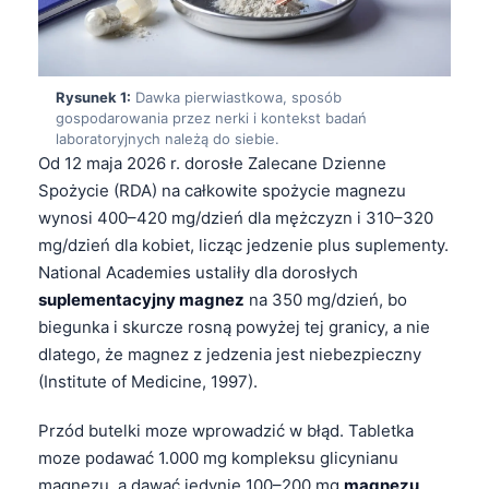
Rysunek 1:
Dawka pierwiastkowa, sposób
gospodarowania przez nerki i kontekst badań
laboratoryjnych należą do siebie.
Od 12 maja 2026 r. dorosłe Zalecane Dzienne
Spożycie (RDA) na całkowite spożycie magnezu
wynosi 400–420 mg/dzień dla mężczyzn i 310–320
mg/dzień dla kobiet, licząc jedzenie plus suplementy.
National Academies ustaliły dla dorosłych
suplementacyjny magnez
na 350 mg/dzień, bo
biegunka i skurcze rosną powyżej tej granicy, a nie
dlatego, że magnez z jedzenia jest niebezpieczny
(Institute of Medicine, 1997).
Przód butelki moze wprowadzić w błąd. Tabletka
moze podawać 1.000 mg kompleksu glicynianu
magnezu, a dawać jedynie 100–200 mg
magnezu