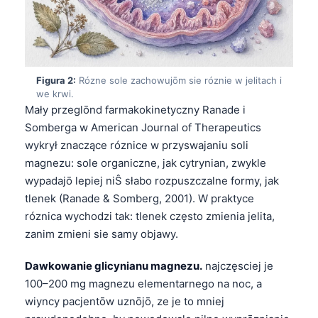
Figura 2:
Rózne sole zachowujōm sie róznie w jelitach i
we krwi.
Mały przeglōnd farmakokinetyczny Ranade i
Somberga w American Journal of Therapeutics
wykrył znaczące róznice w przyswajaniu soli
magnezu: sole organiczne, jak cytrynian, zwykle
wypadajō lepiej niŜ słabo rozpuszczalne formy, jak
tlenek (Ranade & Somberg, 2001). W praktyce
róznica wychodzi tak: tlenek często zmienia jelita,
zanim zmieni sie samy objawy.
Dawkowanie glicynianu magnezu.
najczęsciej je
100–200 mg magnezu elementarnego na noc, a
wiyncy pacjentōw uznōjō, ze je to mniej