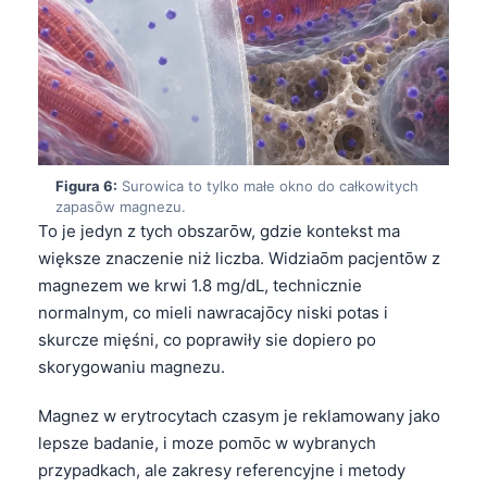
日本語
Eesti
Azərbaycan dili
Bosanski
Svenska
Figura 6:
Surowica to tylko małe okno do całkowitych
Српски језик
zapasōw magnezu.
Íslenska
To je jedyn z tych obszarōw, gdzie kontekst ma
większe znaczenie niż liczba. Widziaōm pacjentōw z
Հայերեն
magnezem we krwi 1.8 mg/dL, technicznie
Bahasa Indonesia
normalnym, co mieli nawracajōcy niski potas i
हिन्दी
skurcze mięśni, co poprawiły sie dopiero po
skorygowaniu magnezu.
Nederlands
Dansk
Magnez w erytrocytach czasym je reklamowany jako
Български
lepsze badanie, i moze pomōc w wybranych
przypadkach, ale zakresy referencyjne i metody
فارسی