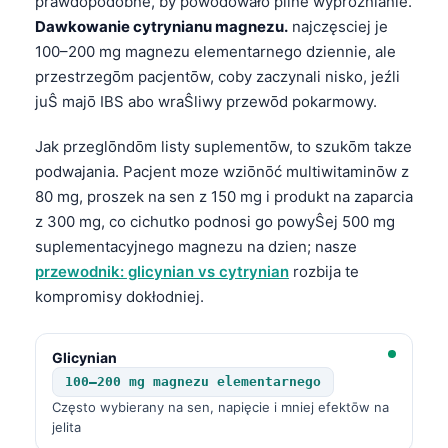
prawdopodobne, by powodowało pilne wyprōznianie.
Dawkowanie cytrynianu magnezu.
najczęsciej je
100–200 mg magnezu elementarnego dziennie, ale
przestrzegōm pacjentōw, coby zaczynali nisko, jeźli
juŜ majō IBS abo wraŜliwy przewōd pokarmowy.
Jak przeglōndōm listy suplementōw, to szukōm takze
podwajania. Pacjent moze wziōnōć multiwitaminōw z
80 mg, proszek na sen z 150 mg i produkt na zaparcia
z 300 mg, co cichutko podnosi go powyŜej 500 mg
suplementacyjnego magnezu na dzien; nasze
przewodnik: glicynian vs cytrynian
rozbija te
kompromisy dokłodniej.
Glicynian
100–200 mg magnezu elementarnego
Często wybierany na sen, napięcie i mniej efektōw na
jelita