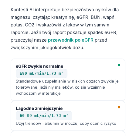
Kantesti AI interpretuje bezpieczństwo nyrków dla
magnezu, czytając kreatyninę, eGFR, BUN, wapń,
potas, CO2 i wskazówki z leków w tym samym
raporcie. Jeźli twój raport pokazuje spadek eGFR,
przeczytaj nasze
przewodnik po eGFR
przed
zwiększynim jakiegokolwiek dozu.
eGFR zwykle normalne
≥90 mL/min/1.73 m²
Standardowe uzupełnianie w niskich dozach zwykle je
tolerowane, jeźli niy ma leków, co sie wzaimnie
wchodzōm w interakcje
Łagodne zmniejszynie
60–89 mL/min/1.73 m²
Użyj trendów i albumin w moczu, coby ocenić ryzyko