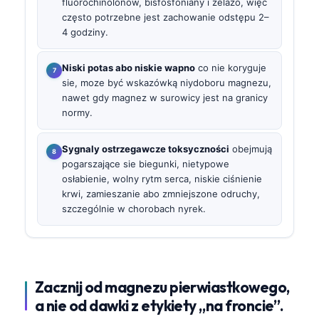
fluorochinolonów, bisfosfoniany i żelazo, więc
często potrzebne jest zachowanie odstępu 2–
4 godziny.
Niski potas abo niskie wapno
co nie koryguje
sie, moze być wskazówką niydoboru magnezu,
nawet gdy magnez w surowicy jest na granicy
normy.
Sygnaly ostrzegawcze toksyczności
obejmują
pogarszające sie biegunki, nietypowe
osłabienie, wolny rytm serca, niskie ciśnienie
krwi, zamieszanie abo zmniejszone odruchy,
szczególnie w chorobach nyrek.
Zacznij od magnezu pierwiastkowego,
a nie od dawki z etykiety „na froncie”.