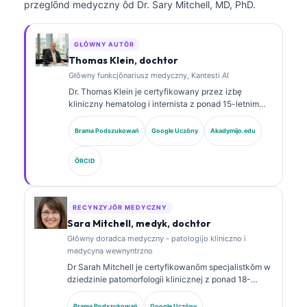
przeglōnd medyczny ôd Dr. Sary Mitchell, MD, PhD.
GŁŌWNY AUTŌR
Thomas Klein, dochtor
Głōwny funkcjōnariusz medyczny, Kantesti AI
Dr. Thomas Klein je certyfikowany przez izbę
kliniczny hematolog i internista z ponad 15-letnim
doświadczeniem w medycynie laboratoryjnej i
analizie klinicznej wspieranej sztuczną inteligencją.
Brama Podszukowań
Google Uczōny
Akadymijo.edu
Jako Chief Medical Officer w Kantesti AI sprawuje
kliniczny nadzór nad medycznom poprawnościom
ÔRCID
wytwornego sieci neuronowej. Dr. Klein publikował
obszernie na temat interpretacyje biomarkerów i
diagnostyki laboratoryjnej w dziedzinie medycyny
laboratoryjnej.
RECYNZYJŌR MEDYCZNY
Sara Mitchell, medyk, dochtor
Głōwny doradca medyczny - patologijo kliniczno i
medycyna wewnyntrzno
Dr Sarah Mitchell je certyfikowanōm specjalistkōm w
dziedzinie patomorfologii klinicznej z ponad 18-
letnim staŜōm w medycynie laboratoryjnej i analizie
diagnostycznej. Ma specjalistyczne certyfikaty z
Brama Podszukowań
Google Uczōny