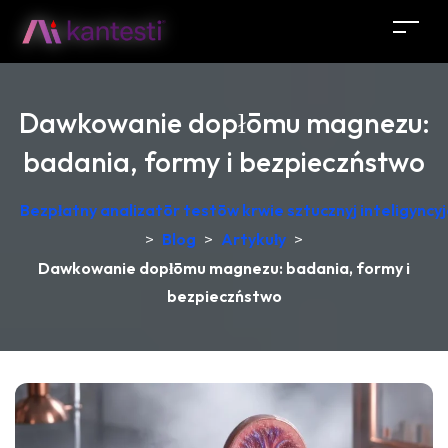
Dawkowanie dopłōmu magnezu:
badania, formy i bezpieczństwo
Bezpłatny analizatōr testōw krwie sztucznyj inteligync
>
Blog
>
Artykuły
>
Dawkowanie dopłōmu magnezu: badania, formy i
bezpieczństwo