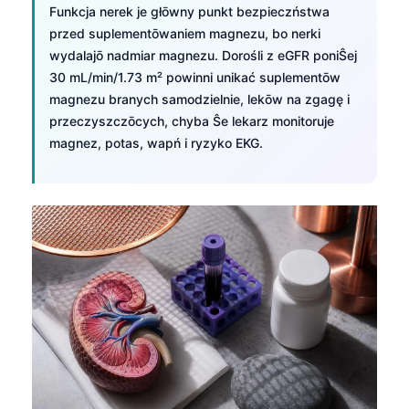
Funkcja nerek je głōwny punkt bezpieczństwa
przed suplementōwaniem magnezu, bo nerki
wydalajō nadmiar magnezu. Dorośli z eGFR poniŜej
30 mL/min/1.73 m² powinni unikać suplementōw
magnezu branych samodzielnie, lekōw na zgagę i
przeczyszczōcych, chyba Ŝe lekarz monitoruje
magnez, potas, wapń i ryzyko EKG.