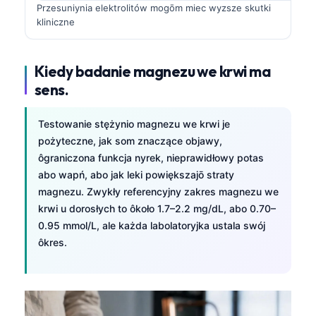
Przesuniynia elektrolitów mogōm miec wyzsze skutki
kliniczne
Kiedy badanie magnezu we krwi ma
sens.
Testowanie stężynio magnezu we krwi je
pożyteczne, jak som znaczące objawy,
ôgraniczona funkcja nyrek, nieprawidłowy potas
abo wapń, abo jak leki powiększajō straty
magnezu. Zwykły referencyjny zakres magnezu we
krwi u dorosłych to ôkoło 1.7–2.2 mg/dL, abo 0.70–
0.95 mmol/L, ale każda labolatoryjka ustala swój
ôkres.
Norsk bokmål
Frysk