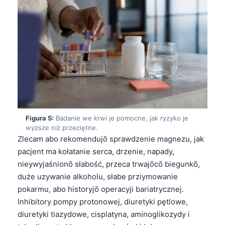
Esperanto
Беларуская мова
Татар теле
Кыргызча
ئۇيغۇرچە
Cebuano
Basa Jawa
Figura 5:
Badanie we krwi je pomocne, jak ryzyko je
ພາສາລາວ
wyzsze niż przeciętne.
Zlecam abo rekomendujō sprawdzenie magnezu, jak
Монгол
pacjent ma kołatanie serca, drzenie, napady,
Afrikaans
nieywyjaśnionō słabość, przeca trwajōcō biegunkō,
العربية المغربية
duże uzywanie alkoholu, słabe prziymowanie
pokarmu, abo historyjō operacyji bariatrycznej.
Occitan
Inhibitory pompy protonowej, diuretyki pętlowe,
Gàidhlig
diuretyki tiazydowe, cisplatyna, aminoglikozydy i