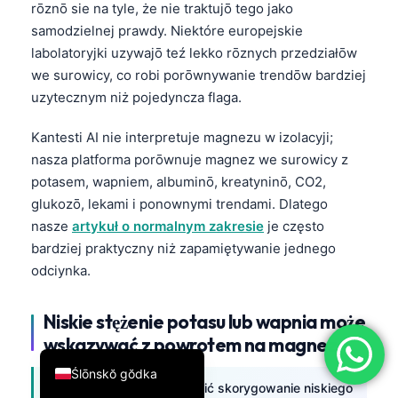
rōznō sie na tyle, że nie traktujō tego jako
简体中文
samodzielnej prawdy. Niektóre europejskie
Română
labolatoryjki uzywajō teź lekko rōznych przedziałōw
we surowicy, co robi porōwnywanie trendōw bardziej
Türkçe
uzytecznym niż pojedyncza flaga.
Ελληνικά
Kantesti AI nie interpretuje magnezu w izolacyji;
Português
nasza platforma porōwnuje magnez we surowicy z
Español
potasem, wapniem, albuminō, kreatyninō, CO2,
Italiano
glukozō, lekami i ponownymi trendami. Dlatego
nasze
artykuł o normalnym zakresie
je często
עִבְרִית
bardziej praktyczny niż zapamiętywanie jednego
Français
odciynka.
العربية
Deutsch
Niskie stężenie potasu lub wapnia może
wskazywać z powrotem na magnez.
English
Ślōnskŏ gŏdka
Niski magnez moze utrudnić skorygowanie niskiego