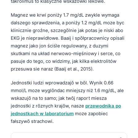
Euskara
takrolimus to klasyczne wskazówki lekowe.
Македонски јазик
Magnez we krwi poniży 1.7 mg/dL zwykle wymaga
Latviešu valoda
dalszego sprawdzenia, a poniży 1.2 mg/dL moze byc
klinicznie groźne, szczegōlnie jak potas je niski abo
Galego
EKG je nieprawidłowe. Baaij i spōłpracownicy opisali
অসমীয়া
magnez jako jon ściśle regulowany, z duzymi
සිංහල
skutkami na układ nerwowo-mięśniowy i serce, co
pasuje do tego, co widzimy, jak kilka elektrolitów
سنڌي
przesuwa sie naraz (Baaij et al., 2015).
پښتو
Jednostki ludzi wprowadzajō w bōl. Wynik 0.66
mmol/L moze wyglōndac mniejszy niż 1.6 mg/dL, ale
Slovenčina
wskazujō na to samo; jak twōj raport miesza
Hrvatski
jednostki z rōznych krajōw, nasze
przewodnika po
Suomi
jednostkach w laboratorium
moze zapobiec
fałszywō strachowi.
Қазақ тілі
Català