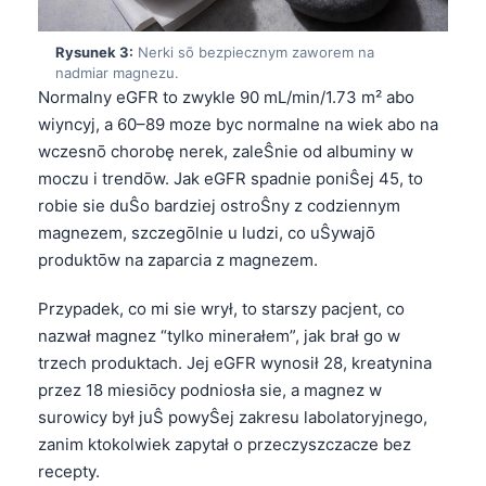
Rysunek 3:
Nerki sō bezpiecznym zaworem na
nadmiar magnezu.
Normalny eGFR to zwykle 90 mL/min/1.73 m² abo
wiyncyj, a 60–89 moze byc normalne na wiek abo na
wczesnō chorobę nerek, zaleŜnie od albuminy w
moczu i trendōw. Jak eGFR spadnie poniŜej 45, to
robie sie duŜo bardziej ostroŜny z codziennym
magnezem, szczegōlnie u ludzi, co uŜywajō
produktōw na zaparcia z magnezem.
Przypadek, co mi sie wrył, to starszy pacjent, co
nazwał magnez “tylko minerałem”, jak brał go w
trzech produktach. Jej eGFR wynosił 28, kreatynina
przez 18 miesiōcy podniosła sie, a magnez w
surowicy był juŜ powyŜej zakresu labolatoryjnego,
zanim ktokolwiek zapytał o przeczyszczacze bez
recepty.