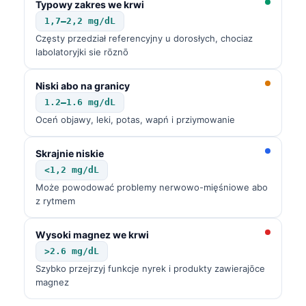
Typowy zakres we krwi
O‘zbekcha
1,7–2,2 mg/dL
Українська
Częsty przedział referencyjny u dorosłych, chociaz
labolatoryjki sie rōznō
አማርኛ
Kiswahili
Niski abo na granicy
ភាសាខ្មែរ
1.2–1.6 mg/dL
Oceń objawy, leki, potas, wapń i prziymowanie
ဗမာစာ
ไทย
Skrajnie niskie
Tagalog
<1,2 mg/dL
Może powodować problemy nerwowo-mięśniowe abo
Tiếng Việt
z rytmem
Bahasa Melayu
Wysoki magnez we krwi
മലയാളം
>2.6 mg/dL
ಕನ್ನಡ
Szybko przejrzyj funkcje nyrek i produkty zawierajōce
ગુજરાતી
magnez
தமிழ்