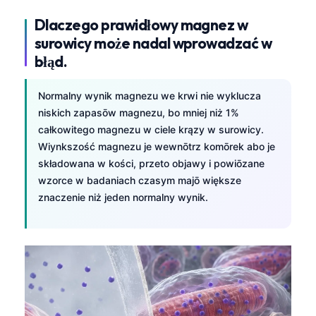
తెలుగు
Dlaczego prawidłowy magnez w
surowicy może nadal wprowadzać w
मराठी
błąd.
اردو
বাংলা
Normalny wynik magnezu we krwi nie wyklucza
niskich zapasōw magnezu, bo mniej niż 1%
Shqip
całkowitego magnezu w ciele krązy w surowicy.
Magyar
Wiynkszość magnezu je wewnōtrz komōrek abo je
Slovenščina
składowana w kości, przeto objawy i powiōzane
wzorce w badaniach czasym majō większe
한국어
znaczenie niż jeden normalny wynik.
Polski
Lietuvių kalba
Русский
ქართული
Čeština