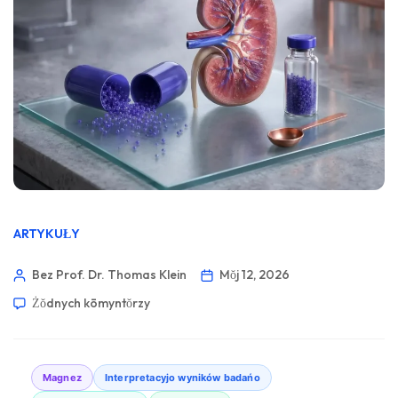
ARTYKUŁY
Bez Prof. Dr. Thomas Klein
Mŏj 12, 2026
Żŏdnych kōmyntŏrzy
Magnez
Interpretacyjo wyników badańo