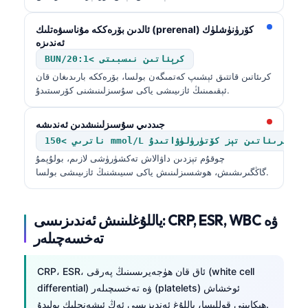
ئالدىن بۆرەككە مۇناسىۋەتلىك (prerenal) كۆرۈنۈشلۈك
ئەندىزە
BUN/كرېئاتىن نىسبىتى >20:1
كرىئاتىن قاتتىق ئېشىپ كەتمىگەن بولسا، بۆرەككە بارىدىغان قان
ئېقىمىنىڭ ئازىيىشى ياكى سۇسىزلىنىشنى كۆرسىتىدۇ.
جىددىي سۇسىزلىنىشدىن ئەندىشە
رىي >150 mmol/L ياكى كرىئاتىن تېز كۆتۈرۈلۈۋاتىدۇ
چوقۇم تېزدىن داۋالاش تەكشۈرۈشى لازىم، بولۇپمۇ
گاڭگىرىشىش، ھوشسىزلىنىش ياكى سىيىشنىڭ ئازىيىشى بولسا.
ياللۇغلىنىش ئەندىزىسى: CRP, ESR, WBC ۋە
تەخسەچىلەر
CRP، ESR، ئاق قان ھۈجەيرىسىنىڭ پەرقى (white cell
differential) ۋە تەخسىچىلەر (platelets) ئوخشاش
ھېكايىنى قوللىسا، ياللۇغ ئەندىزىسى ئەڭ ئىشەنچلىك بولىدۇ.