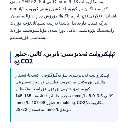
مەن eGFR 52، كالىي 5.4 mmol/L ۋە بىكاربونات 18
O‘zbekcha
mmol/L كۆرسىتىلگەن بىر گۇرۇپپا تەكشۈرۈشنى كۆرۈپ
Українська
باققاندا، ئۇلارنى ئۈچ ئايرىم ئاگاھلاندۇرۇش دەپ داۋالىمايمەن.
بىرگە ئېلىپ قارىغاندا، باشقا نەرسە ئىسپاتلانغۇچە بۆرەك
አማርኛ
زاپىسىنىڭ تۆۋەنلىشى ياكى دورا بىلەن مۇناسىۋەتلىك بۆرەك
Kiswahili
بېسىمىنى كۆرسىتىدۇ.
ភាសាខ្មែរ
ဗမာစာ
ئېلېكترولىت ئەندىزىسى: ناترىي، كالىي، خىلور
ۋە CO2
ไทย
Tagalog
ئېلېكترو لىت ئەندىزىلىرى سۇ تەڭپۇڭلۇقى، كىسلاتا-ئىشقار
Tiếng Việt
ھالىتى، بۆرەكنىڭ بىر تەرەپ قىلىشى ۋە دورا تەسىرىنى
كۆرسىتىدۇ. ناترىي نۇرغۇن قۇرامىغا يەتكەنلەر
Bahasa Melayu
تەجرىبىخانىلىرىدا ئادەتتە 135-145 mmol/L، كالىي 3.5-5.0
മലയാളം
mmol/L، خىلور 98-107 mmol/L ۋە CO2/بىكاربونات
ಕನ್ನಡ
تەخمىنەن 22-29 mmol/L بولىدۇ.
ગુજરાતી
தமிழ்