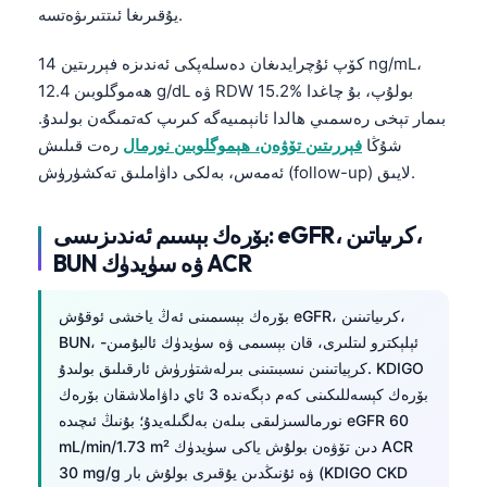
يۇقىرىغا ئىتتىرىۋەتسە.
كۆپ ئۇچرايدىغان دەسلەپكى ئەندىزە فېررىتين 14 ng/mL،
ھەموگلوبىن 12.4 g/dL ۋە RDW 15.2% بولۇپ، بۇ چاغدا
بىمار تېخى رەسمىي ھالدا ئانېمىيەگە كىرىپ كەتمىگەن بولىدۇ.
شۇڭا
فېررىتىن تۆۋەن، ھېموگلوبىن نورمال
رەت قىلىش
ئەمەس، بەلكى داۋاملىق تەكشۈرۈش (follow-up) لايىق.
بۆرەك بېسىم ئەندىزىسى: eGFR، كرىياتىن،
BUN ۋە سۈيدۈك ACR
بۆرەك بېسىمىنى ئەڭ ياخشى ئوقۇش eGFR، كرىياتىنىن،
BUN، ئېلېكترو لىتلىرى، قان بېسىمى ۋە سۈيدۈك ئالبۇمىن-
كرېياتىنىن نىسبىتىنى بىرلەشتۈرۈش ئارقىلىق بولىدۇ. KDIGO
بۆرەك كېسەللىكىنى كەم دېگەندە 3 ئاي داۋاملاشقان بۆرەك
نورمالسىزلىقى بىلەن بەلگىلەيدۇ؛ بۇنىڭ ئىچىدە eGFR 60
Norsk bokmål
mL/min/1.73 m² دىن تۆۋەن بولۇش ياكى سۈيدۈك ACR
30 mg/g ۋە ئۇنىڭدىن يۇقىرى بولۇش بار (KDIGO CKD
Ślōnskŏ gŏdka