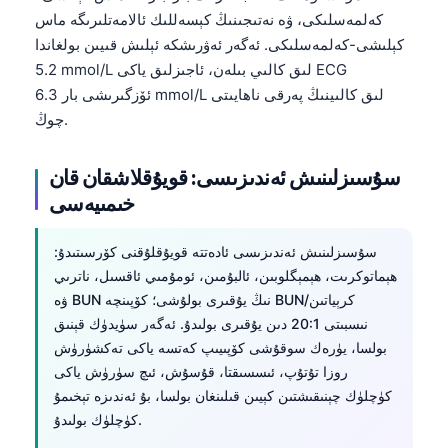
كەلمەسلىكى، ۋە نەتىجىنىڭ كېسەللىك ئالامەتلىرىگە ماس
كېلىشى-كەلمەسلىكى. ئەگەر ئەۋرىشكە ئېلىش قىيىن بولغاندا
5.2 mmol/L لىق كالىي بىلەن، ئاجىزلىق ياكى ECG
ئۆزگىرىشى بار 6.3 mmol/L لىق كالىينىڭ پەرقى ناھايىتى
چوڭ.
سۇسىزلىنىش ئەندىزىسى: قويۇقلاشقان قان
خىمىيەسى
سۇسىزلىنىش ئەندىزىسى ئادەتتە قويۇقلۇقنى كۆرسىتىدۇ:
ھېماتوكرىت، ھېمېگلوبىن، ئالبۇمىن، ئومۇمىي ئاقسىل، ناترىي
ۋە BUN نىڭ يۇقىرى بولۇشى؛ كۆپىنچە BUN/كرېياتىن
نىسبىتى 20:1 دىن يۇقىرى بولىدۇ. ئەگەر سۈيدۈك قېنىق
بولسا، يۈرەك سوقۇشى كۆپىيىپ كەتسە ياكى تەكشۈرۈش
روزا تۇتۇپ، ئىسسىقتا، قۇسۇش، ئىچ سۈرۈش ياكى
كۈچلۈك چېنىقىشتىن كېيىن قىلىنغان بولسا، بۇ ئەندىزە تېخىمۇ
كۈچلۈك بولىدۇ.