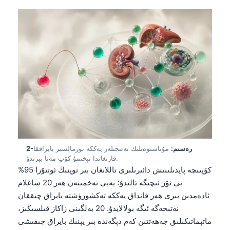
2-رەسىم:
مۇناسىۋەتلىك نەتىجىلەر يەككە نورمالسىز بايراققا
قارىغاندا تېخىمۇ كۆپ مەنا بېرىدۇ.
كۆپىنچە پايدىلىنىش دائىرىلىرى تاللانغان بىر توپنىڭ ئوتتۇرا 95%
نى ئۆز ئىچىگە ئالىدۇ؛ يەنى تەخمىنەن ھەر 20 ساغلام
ئادەمدىن بىرى ھەر قانداق يەككە تەكشۈرۈشتە بايراق چىققان
نەتىجەگە ئىگە بولالايدۇ. 20 بەلگىنى زاكاز قىلسىڭىز،
ماتېماتىكىلىق جەھەتتىن كەم دېگەندە بىر يېنىك بايراق چىقىشى