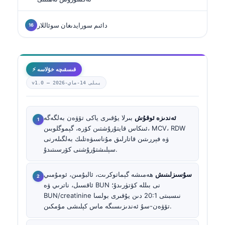
دائىم سورايدىغان سوئاللار
⚡ قىسقىچە خۇلاسە
2026-يىلى 14-ماي
v1.0 —
ئەندىزە ئوقۇش
بىرلا يۇقىرى ياكى تۆۋەن بەلگەگە
ئىنكاس قايتۇرۇشتىن كۆرە، گېموگلوبىن، MCV، RDW
ۋە فېررىتىن قاتارلىق مۇناسىۋەتلىك بەلگىلەرنى
سېلىشتۇرۇشنى كۆرسىتىدۇ.
سۇسىزلىنىش
ھەمىشە گېماتوكرىت، ئالبۇمىن، ئومۇمىي
ئاقسىل، ناترىي ۋە BUN نى بىللە كۆتۈرىدۇ؛
BUN/creatinine نىسبىتى 20:1 دىن يۇقىرى بولسا
تۆۋەن-سۇ ئەندىزىسىگە ماس كېلىشى مۇمكىن.