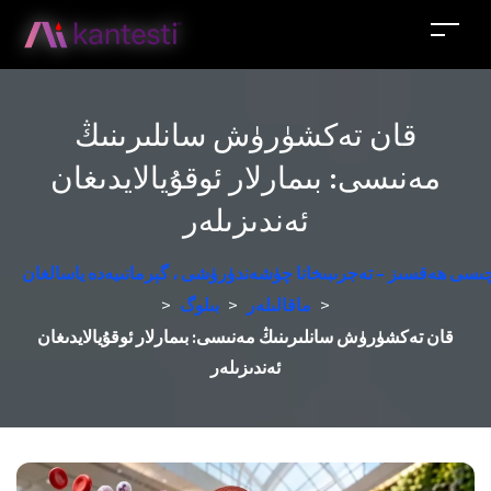
قان تەكشۈرۈش سانلىرىنىڭ
مەنىسى: بىمارلار ئوقۇيالايدىغان
ئەندىزىلەر
زچىسى ھەقسىز - تەجرىبىخانا چۈشەندۈرۈشى ، گېرمانىيەدە ياسالغان
>
ماقالىلەر
>
بىلوگ
>
قان تەكشۈرۈش سانلىرىنىڭ مەنىسى: بىمارلار ئوقۇيالايدىغان
ئەندىزىلەر