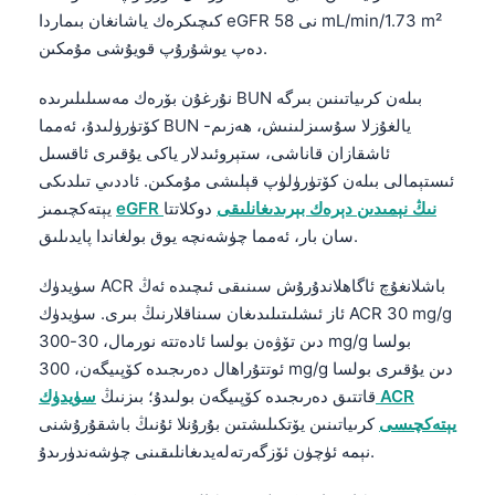
Euskara
كىچىكرەك ياشانغان بىماردا eGFR نى 58 mL/min/1.73 m²
Македонски јазик
دەپ يوشۇرۇپ قويۇشى مۇمكىن.
Latviešu valoda
نۇرغۇن بۆرەك مەسىلىلىرىدە BUN بىلەن كرىياتىنىن بىرگە
Galego
كۆتۈرۈلىدۇ، ئەمما BUN يالغۇزلا سۇسىزلىنىش، ھەزىم-
অসমীয়া
ئاشقازان قاناشى، ستېروئىدلار ياكى يۇقىرى ئاقسىل
ئىستېمالى بىلەن كۆتۈرۈلۈپ قېلىشى مۇمكىن. ئاددىي تىلدىكى
සිංහල
eGFR نىڭ نېمىدىن دېرەك بېرىدىغانلىقى
دوكلاتتا
يېتەكچىمىز
سنڌي
سان بار، ئەمما چۈشەنچە يوق بولغاندا پايدىلىق.
پښتو
سۈيدۈك ACR باشلانغۇچ ئاگاھلاندۇرۇش سىنىقى ئىچىدە ئەڭ
ئاز ئىشلىتىلىدىغان سىناقلارنىڭ بىرى. سۈيدۈك ACR 30 mg/g
Slovenčina
دىن تۆۋەن بولسا ئادەتتە نورمال، 30-300 mg/g بولسا
Hrvatski
ئوتتۇراھال دەرىجىدە كۆپىيگەن، 300 mg/g دىن يۇقىرى بولسا
قاتتىق دەرىجىدە كۆپىيگەن بولىدۇ؛ بىزنىڭ
سۈيدۈك ACR
Suomi
يېتەكچىسى
كرىياتىنىن يۆتكىلىشتىن بۇرۇنلا ئۇنىڭ باشقۇرۇشنى
Қазақ тілі
نېمە ئۈچۈن ئۆزگەرتەلەيدىغانلىقىنى چۈشەندۈرىدۇ.
Català