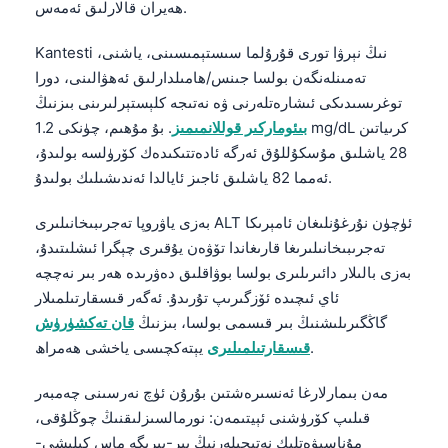
ھەيران قالارلىق ئەمەس.
Kantesti نىڭ نېرۋا تورى قۇرۇلما سىستېمىسىنى، ياشنى،
تەمىنلەنگەن بولسا جىنس/ھامىلدارلىق ئەھۋالىنى، دورا
توغرىسىدىكى ئىشارەتلەرنى ۋە نەتىجە كلېستېرلىرىنى بىزنىڭ
بىئوماركىر قوللانمىمىز
. بۇ مۇھىم، چۈنكى 1.2 mg/dL كرىياتىن
28 ياشلىق مۇسكۇللۇق ئەرگە ئادەتتىكىدەك كۆرۈلسە بولىدۇ،
ئەمما 82 ياشلىق ئاجىز ئايالدا ئەندىشىلىك بولىدۇ.
بەزى ياۋروپا تەجرىبىخانىلىرى ALT ئۈچۈن نۇرغۇنلىغان ئامېرىكا
تەجرىبىخانىلىرىغا قارىغاندا تۆۋەن يۇقىرى چېگرا ئىشلىتىدۇ،
بەزى بالىلار دائىرىلىرى بولسا بوۋاقلىق دەۋرىدە ھەر بىر نەچچە
ئاي ئىچىدە ئۆزگىرىپ تۇرىدۇ. ئەگەر قىسقارتىلمىلار
گاڭگىرىلىشنىڭ بىر قىسمى بولسا، بىزنىڭ
قان تەكشۈرۈش
يېتەكچىسى ياخشى ھەمراھ.
قىسقارتىلمىلىرى
مەن بىمارلارغا ئەنسىرەشتىن بۇرۇن ئۈچ نەرسىنى چەمبەر
قىلىپ كۆرۈشنى ئېيتىمەن: نورمالسىزلىقنىڭ چوڭلۇقى،
مۇناسىۋەتلىك نەتىجىلەرنىڭ بىر-بىرىگە ماس كېلىشى-