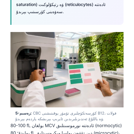
saturation) ۋە رتېكۇلوكىت (reticulocytes) ئادەتتە
سەۋەبنى كۆرسىتىپ بېرىدۇ.
CBC كۆرسەتكۈچلىرى تۆمۈر يوقىتىشنى B12، فولات
5-رەسىم:
ۋە ياللۇغ ئەندىزىلىرىدىن ئايرىپ بېرىشكە ياردەم بېرىدۇ.
80-100 fL بولغان MCV ئادەتتە نورموسىتلىق (normocytic)
بولىدۇ؛ 80 fL دىن تۆۋەن بولسا مىكروسىتلىق (microcytic)،