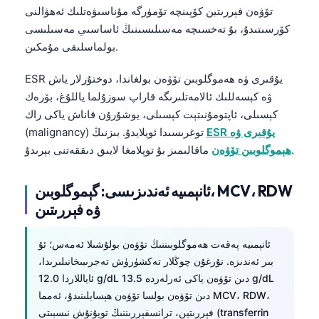
تۆۋەن فېررىتين كۆپىنچە تۆمۈرگە مۇناسىۋەتلىك ئەھۋالنى
كۆرسىتىدۇ، بۇ تەخسىچە مەسىلىسىنىڭ ئاساسىي مەسىلىسى
بولماسلىقى مۇمكىن.
ESR يۇقىرى ۋە ھەموگلوبىن تۆۋەن بولغاندا، دوختۇرلار ياش
ۋە كېسەللىك ئالامەتلىرىگە قاراپ سوزۇلما ياللۇغ، بۆرەك
كېسىلى، ئاپتومۇنىتېت كېسىلى، يوشۇرۇن قاناش ياكى راك
ESR يۇقىرى ۋە
(malignancy) توغرىسىدا ئويلايدۇ. بىزنىڭ
ماقالىمىز بۇ توپلامغا لايىق دىققەتنى بېرىدۇ.
ھېموگلوبىن تۆۋەن
ئانېمىيە ئەندىزىسى: گېموگلوبىن، MCV، RDW
ۋە فېررىتىن
ئانېمىيە پەقەت ھەموگلوبىننىڭ تۆۋەن بولۇشىلا ئەمەس؛ ئۇ
بىر ئەندىزە. نۇرغۇن چوڭلار تەكشۈرۈش تەجرىبىخانىلىرىدا،
ئاياللاردا 12.0 g/dL دىن تۆۋەن ياكى ئەرلەردە 13.5 g/dL
دىن تۆۋەن بولسا تۆۋەن ھېسابلىنىدۇ، ئەمما MCV، RDW،
فېررىتين، ترانسفېررىننىڭ تويۇنۇش نىسبىتى (transferrin