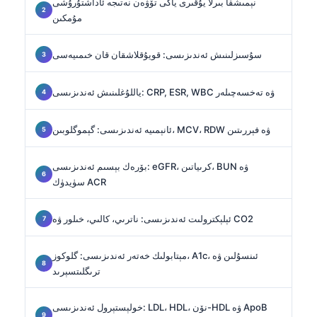
نېمىشقا بىرلا يۇقىرى ياكى تۆۋەن نەتىجە ئاداشتۇرۇشى
مۇمكىن
سۇسىزلىنىش ئەندىزىسى: قويۇقلاشقان قان خىمىيەسى
ياللۇغلىنىش ئەندىزىسى: CRP, ESR, WBC ۋە تەخسەچىلەر
ئانېمىيە ئەندىزىسى: گېموگلوبىن، MCV، RDW ۋە فېررىتىن
بۆرەك بېسىم ئەندىزىسى: eGFR، كرىياتىن، BUN ۋە
سۈيدۈك ACR
ئېلېكترولىت ئەندىزىسى: ناترىي، كالىي، خىلور ۋە CO2
مېتابولىك خەتەر ئەندىزىسى: گلوكوز، A1c، ئىنسۇلىن ۋە
ترىگلىتسېرىد
خولېستېرول ئەندىزىسى: LDL، HDL، نۆن-HDL ۋە ApoB