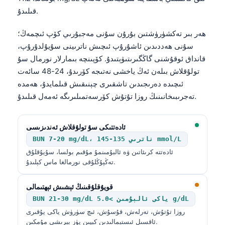
قىلىدۇ.
ھەر بىر تەكشۈرۈشتىن بۇرۇن سۇنى مەجبۇرىي كۆپ ئىچمەڭ؛
سۇنى ھەددىدىن ئاشۇرۇپ ئىچىش ناترىينى سۇيۇلدۇرۇپ،
قانداق ئوقۇشنى گاڭگىرىتىۋېتىدۇ. كۆپىنچە بىمارلار نورمال سۇ
تولۇقلاش بىلەن ئەڭ ياخشى نەتىجە كۆرىدۇ، 24-48 سائەت
ئىچىدە دەرىجىدىن تاشقىرى چېنىقىش قىلمايدۇ، ھەمدە
تەجرىبىخانىنىڭ روزا تۇتۇش كۆرسەتمىلىرىگە ئەمەل قىلىدۇ.
ئادەتتىكى سۇ تولۇقلاش ئەندىزىسى
BUN 7-20 mg/dL، ناترىي 135-145 mmol/L
ئادەتتە كرىئاتىن ۋە ئالبۇمىنمۇ مۇقىم بولسا، سۇيۇقلۇق
تەڭپۇڭلۇقى نورمالغا ماس كېلىدۇ.
قويۇقلۇقىنىڭ ئېشىش ئېھتىمالى
BUN 21-30 mg/dL ياكى ئالبۇمىن >5.0 g/dL
روزا تۇتۇش، تەرلەش، قۇسۇش، ئىچ سۈرۈش ياكى يۇقىرى
ئاقسىل ئىستېمالىدىن كېيىن يۈز بېرىشى مۇمكىن.