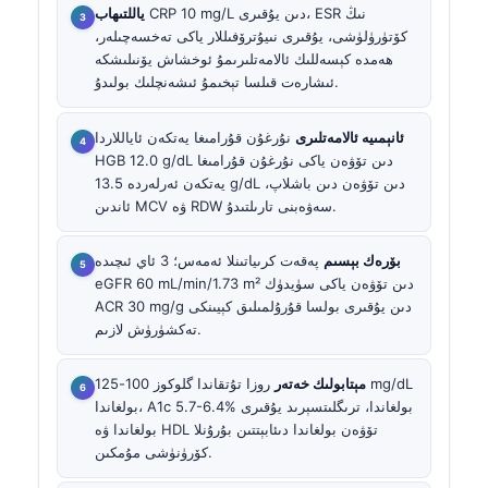
CRP 10 mg/L دىن يۇقىرى، ESR نىڭ
ياللتىھاب
كۆتۈرۈلۈشى، يۇقىرى نىيۇترۆفىللار ياكى تەخسەچىلەر،
ھەمدە كېسەللىك ئالامەتلىرىمۇ ئوخشاش يۆنىلىشكە
ئىشارەت قىلسا تېخىمۇ ئىشەنچلىك بولىدۇ.
ئانېمىيە ئالامەتلىرى
نۇرغۇن قۇرامىغا يەتكەن ئاياللاردا
HGB 12.0 g/dL دىن تۆۋەن ياكى نۇرغۇن قۇرامىغا
يەتكەن ئەرلەردە 13.5 g/dL دىن تۆۋەن دىن باشلاپ،
ئاندىن MCV ۋە RDW سەۋەبنى تارىلتىدۇ.
بۆرەك بېسىم
پەقەت كرىياتىنلا ئەمەس؛ 3 ئاي ئىچىدە
eGFR 60 mL/min/1.73 m² دىن تۆۋەن ياكى سۈيدۈك
ACR 30 mg/g دىن يۇقىرى بولسا قۇرۇلمىلىق كېيىنكى
تەكشۈرۈش لازىم.
مېتابولىك خەتەر
روزا تۇتقاندا گلوكوز 100-125 mg/dL
بولغاندا، A1c 5.7-6.4% بولغاندا، ترىگلىتسېرىد يۇقىرى
بولغاندا ۋە HDL تۆۋەن بولغاندا دىئابېتتىن بۇرۇنلا
كۆرۈنۈشى مۇمكىن.