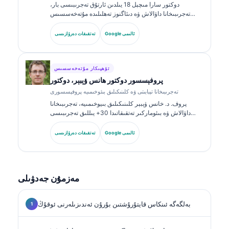
دوكتور سارا مىچېل 18 يىلدىن ئارتۇق تەجرىبىسى بار،
تەجرىبىخانا داۋالاش ۋە دىئاگنوز تەھلىلىدە مۇتەخەسسىس
بولغان، ئىدارە تەستىقلىغان كلىنىكىلىق پاتولوگ. ئۇ كلىنىكىلىق
خىمىيە ساھەسىدە ئالاھىدە گۇۋاھنامىلەرگە ئىگە بولۇپ،
Google ئالىمى
تەتقىقات دەرۋازىسى
كلىنىكىلىق ئەمەلىيەتتە بىئوماركىر گۇرۇپپىلىرى ۋە تەجرىبىخانا
تەھلىلى توغرىسىدا كۆپ قېتىم ئېلان قىلغان.
تۆھپىكار مۇتەخەسسىس
پروفېسسور دوكتور ھانس ۋېبېر، دوكتور
تەجرىبىخانا تېبابىتى ۋە كلىنىكىلىق بىئوخىمىيە پروفېسسورى
پروف. د. خانس ۋېبېر كلىنىكىلىق بىيوخىمىيە، تەجرىبىخانا
داۋالاش ۋە بىئوماركىر تەتقىقاتىدا 30+ يىللىق تەجرىبىسى
بىلەن تونۇلغان. گېرمانىيە كلىنىكىلىق خىمىيە جەمئىيىتىنىڭ
سابىق رەئىسى بولغان ئۇ دىئاگنوز گۇرۇپپا تەھلىلى،
Google ئالىمى
تەتقىقات دەرۋازىسى
بىئوماركىرنى ئۆلچەملەشتۈرۈش ۋە AI ياردەملىك تەجرىبىخانا
داۋالاشىغا ئەھمىيەت بېرىدۇ.
مەزمۇن جەدۋىلى
بەلگەگە ئىنكاس قايتۇرۇشتىن بۇرۇن ئەندىزىلەرنى ئوقۇڭ