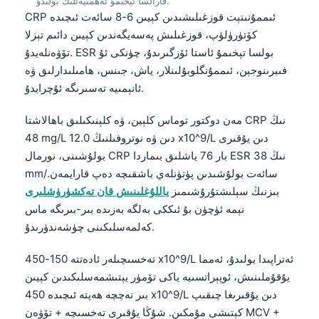
قارالسا تېخىمۇ ئەھمىيەتلىك بولىدۇ.
CRP ئىممۇنىتېت قوزغىلىشىدىن كېيىن 6-8 سائەت ئىچىدە
كۆتۈرۈلۈپ، قوزغىلىش پەسەيگەندىن كېيىن دائىم تېزلا
تۆۋەنلەيدۇ. ESR بولسا تېخىمۇ ئاستا ئۆزگىرىدۇ، چۈنكى ئۇ
فىبرىنوجېن، ئىممۇنگلوبۇلىنلار، ياش، جىنس، ھامىلىدارلىق ۋە
ئانېمىيە تەسىرىگە ئۇچرايدۇ.
مەن دوكتور توماس كلېين، ۋە كلېنىكىلىق باھالاشتا CRP نىڭ
48 mg/L دىن ۋە نوتروفىلنىڭ 12.0 x10^9/L دىن يۇقىرى
بولۇشىنى، نورمال CRP بار 76 ياشلىق بىماردا ESR نىڭ 38
mm/سائەت بولۇشىدىن پۈتۈنلەي باشقىچە دەپ قارايمەن.
بىزنىڭ سېلىشتۇرۇشىمىز
ياللۇغلىنىش قان تەكشۈرۈشلىرى
نېمە ئۈچۈن بۇ ئىككى بەلگە بەزىدە بىر-بىرىگە ماس
كەلمەسلىكىنى چۈشەندۈرىدۇ.
تەخسىچىلەر ئادەتتە 150-450 x10^9/L ئەتراپىدا بولىدۇ، ئەمما
يۇقۇملىنىش، ئوپېراتسىيە ياكى تۆمۈر يېتىشمەسلىكىدىن كېيىن
بىر نەچچە ھەپتە ئىچىدە 450 x10^9/L دىن يۇقىرىغا چىقىپ
كېتىشى مۇمكىن. شۇڭا يۇقىرى تەخسىچە + تۆۋەن MCV +