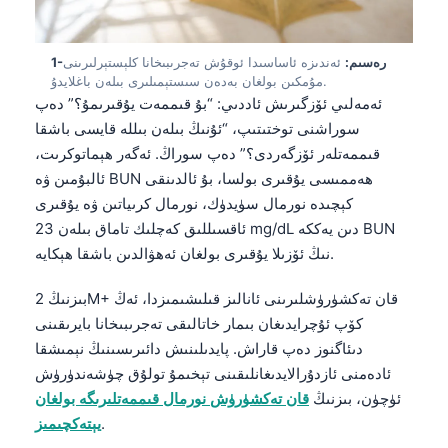
1-رەسىم:
ئەندىزە ئاساسىدا ئوقۇش تەجرىبىخانا كلېستېرلىرىنى
مۇمكىن بولغان بەدەن سىستېمىلىرى بىلەن باغلايدۇ.
ئەمەلىي ئۆزگىرىش ئاددىي: “بۇ قىممەت يۇقىرىمۇ؟” دەپ
سوراشنى توختىتىپ، “ئۇنىڭ بىلەن بىللە قايسى باشقا
قىممەتلەر ئۆزگەردى؟” دەپ سوراڭ. ئەگەر ھېماتوكرىت،
ئالبۇمىن ۋە BUN ھەممىسى يۇقىرى بولسا، بۇ ئالدىنقى
كېچىدە نورمال سۈيدۈك، نورمال كرىياتىن ۋە يۇقىرى
ئاقسىللىق كەچلىك تاماق بىلەن 23 mg/dL دىن يەككە BUN
نىڭ ئۆزىلا يۇقىرى بولغان ئەھۋالدىن باشقا ھېكايە.
بىزنىڭ 2M+ قان تەكشۈرۈشلىرىنى ئانالىز قىلىشىمىزدا، ئەڭ
كۆپ ئۇچرايدىغان بىمار خاتالىقى تەجرىبىخانا بايرىقىنى
دىئاگنوز دەپ قاراش. پايدىلىنىش دائىرىسىنىڭ نېمىشقا
ئادەمنى ئازدۇرالايدىغانلىقىنى تېخىمۇ تولۇق چۈشەندۈرۈش
ئۈچۈن، بىزنىڭ
قان تەكشۈرۈش نورمال قىممەتلىرىگە بولغان
.
يېتەكچىمىز