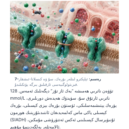
తెలుగు
मराठी
اردو
বাংলা
Shqip
Magyar
Slovenščina
한국어
7-رەسىم:
ئېلېكترو لىتلەر بۆرەك، سۇ ۋە كىسلاتا-ئىشقار
Polski
فىزىئولوگىيەسى ئارقىلىق بىرگە يۆتكىلىدۇ.
تۆۋەن ناترىي ھەمىشە “بەك ئاز تۇز” دېگەنلىك ئەمەس. 128
Lietuvių kalba
mmol/L ناترىي ئارتۇق سۇ، سۈيدۈك ھەيدەش دورىلىرى،
Русский
يۈرەك يېتىشمەسلىكى، ئۈستۈن بۆرەك بېزى كېسىلى، بۆرەك
كېسىلى ياكى ماس كەلمەيدىغان ئانتىدىئۇرېتىك ھورمون
ქართული
(SIADH) ئۇنىۋېرسال كېسىلىنى ئەكس ئەتتۈرۈشى مۇمكىن،
Čeština
ئالامەتلەر بەلگەدىنمۇ مۇھىم.