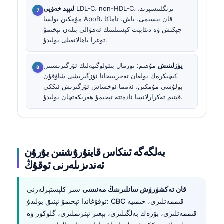
LDL-C، non-HDL-C، ترىگلىتسېرىد،
لىپېد خەۋپى
مۇمكىن بولسا ApoB، قان بېسىمى، ياش، تاماكا
چېكىش ۋە دىئابېت كېسىلىنىڭ ئەھۋالى بىلەن تېخىمۇ
توغرا باھالانغىلى بولىدۇ.
يۈزلىنىش
مۇھىم: نورمال بىئولوگىيەلىك ئۆزگىرىشتىن
كىچىكرەك بولغان تەجرىبىخانا ئۆزگىرىشى شاۋقۇن
بولۇشى مۇمكىن، ئەمما ئوخشاش ئۆزگىرىش ئىككى
قېتىم تەكرارلانسا ئادەتتە تېخىمۇ ھەرىكەتچان بولىدۇ.
بەلگەگە ئىنكاس قايتۇرۇشتىن بۇرۇن
ئەندىزىلەرنى ئوقۇڭ
قان تەكشۈرۈش سانلىرىنىڭ مەنىسى
سىز كلېستېرلەرنى
ئوقۇغاندا تېخىمۇ ئېنىق بولىدۇ: CBC قىممەتلىرى، خىمىيە
قىممەتلىرى، بۆرەك بەلگىلىرى، بېغىر ئېنزىملىرى، گلوكوز ۋە