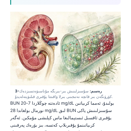
3-رەسىم:
سۇسىزلىنىش بىر-بىرىگە مۇناسىۋەتسىزدەك
كۆرۈنگەن بىر قانچە نەتىجىنى بىرلا ۋاقىتتا يۇقىرى قىلىۋېتەلەيدۇ.
BUN ئادەتتە چوڭلاردا 7-20 mg/dL بولىدۇ، ئەمما كرىياتىن
نورمال بولغاندا 28 mg/dL لىق BUN سۇسىزلىنىش ياكى
يۇقىرى ئاقسىل ئىستېمالىغا ماس كېلىشى مۇمكىن. ئەگەر
كرىياتىنمۇ يۇقىرىلاپ كەتسە، بىز بۆرەك پەرقىنى