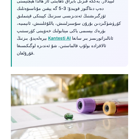
لىپېدلار. يەككە قىزىل بايراق ناھايىتى ئاز ھالدا ھېچنېمىنى
دەپ دىئاگنوز قويىدۇ؛ 3-5 گە يېقىن مۇناسىۋەتلىك
ئۆزگىرىشنىڭ ئەندىزىسى سىزنىڭ كېيىنكى قېتىملىق
كۆرۈشۈڭىزدىن بۇرۇن سۇسىزلىنىش، ياللۇغلىنىش، ئانېمىيە،
بۆرەك بېسىمى ياكى مېتابولىك خەۋپىنى كۆرسىتىپ
ئانالىزاتورىمىز بىر سانغا
Kantesti AI
بېرەلەيدۇ. بىزنىڭ
ئالاقزادە بولۇپ قالماستىن، شۇ ئەندىزە لوگىكىسىغا
قۇرۇلغان.