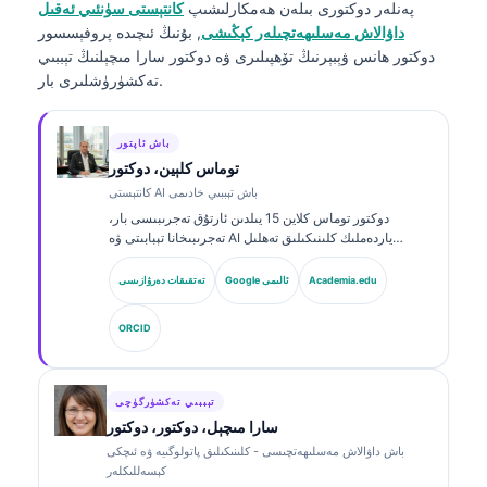
پەنلەر دوكتورى
بىلەن ھەمكارلىشىپ
كانتېستى سۈنئىي ئەقىل
داۋالاش مەسلىھەتچىلەر كېڭىشى
, بۇنىڭ ئىچىدە پروفېسسور
دوكتور ھانس ۋېبېرنىڭ تۆھپىلىرى ۋە دوكتور سارا مىچېلنىڭ تېببىي
تەكشۈرۈشلىرى بار.
باش ئاپتور
توماس كلېين، دوكتور
كانتېستى AI باش تېببىي خادىمى
دوكتور توماس كلاین 15 يىلدىن ئارتۇق تەجرىبىسى بار،
تەجرىبىخانا تېبابىتى ۋە AI ياردەملىك كلىنىكىلىق تەھلىل
ساھەسىدە مۇتەخەسسىس، تاختا تەرىپىدىن گۇۋاھنامە ئالغان
كلىنىكىلىق گېماتولوگ ۋە ئىچكى كېسەللىكلەر دوختۇرى.
Academia.edu
Google ئالىمى
تەتقىقات دەرۋازىسى
Kantesti AI دا باش دوختۇر (Chief Medical Officer)
بولۇش سۈپىتى بىلەن، ئۇ خاس ئىگىدارچىلىقتىكى نېرۋا
ORCID
تورىنىڭ داۋالاش توغرىلىقىغا كلىنىكىلىق نازارەت قىلىدۇ.
دوكتور كلاین بىئوماركىرنى ئىزاھلاش ۋە تەجرىبىخانا دىئاگنوزى
توغرىسىدا تەجرىبىخانا تېبابىتى ھەققىدە كۆپ قېتىم ماقالە
ئېلان قىلغان.
تېببىي تەكشۈرگۈچى
سارا مىچېل، دوكتور، دوكتور
باش داۋالاش مەسلىھەتچىسى - كلىنىكىلىق پاتولوگىيە ۋە ئىچكى
كېسەللىكلەر