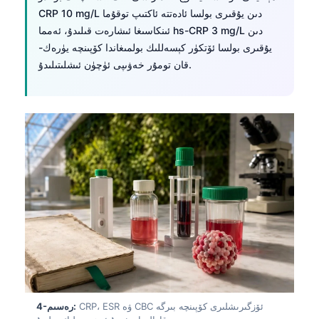
CRP 10 mg/L دىن يۇقىرى بولسا ئادەتتە ئاكتىپ توقۇما
ئىنكاسىغا ئىشارەت قىلىدۇ، ئەمما hs-CRP 3 mg/L دىن
يۇقىرى بولسا ئۆتكۈر كېسەللىك بولمىغاندا كۆپىنچە يۈرەك-
قان تومۇر خەۋىپى ئۈچۈن ئىشلىتىلىدۇ.
CRP، ESR ۋە CBC ئۆزگىرىشلىرى كۆپىنچە بىرگە
4-رەسىم: