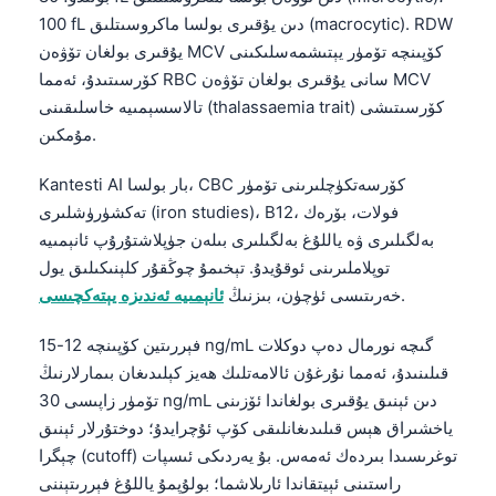
100 fL دىن يۇقىرى بولسا ماكروسىتلىق (macrocytic). RDW
يۇقىرى بولغان تۆۋەن MCV كۆپىنچە تۆمۈر يېتىشمەسلىكىنى
كۆرسىتىدۇ، ئەمما RBC سانى يۇقىرى بولغان تۆۋەن MCV
تالاسسېمىيە خاسلىقىنى (thalassaemia trait) كۆرسىتىشى
مۇمكىن.
Kantesti AI بار بولسا، CBC كۆرسەتكۈچلىرىنى تۆمۈر
تەكشۈرۈشلىرى (iron studies)، B12، فولات، بۆرەك
بەلگىلىرى ۋە ياللۇغ بەلگىلىرى بىلەن جۈپلاشتۇرۇپ ئانېمىيە
توپلاملىرىنى ئوقۇيدۇ. تېخىمۇ چوڭقۇر كلېنىكىلىق يول
.
خەرىتىسى ئۈچۈن، بىزنىڭ
ئانېمىيە ئەندىزە يېتەكچىسى
فېررىتين كۆپىنچە 12-15 ng/mL گىچە نورمال دەپ دوكلات
قىلىنىدۇ، ئەمما نۇرغۇن ئالامەتلىك ھەيز كېلىدىغان بىمارلارنىڭ
تۆمۈر زاپىسى 30 ng/mL دىن ئېنىق يۇقىرى بولغاندا ئۆزىنى
ياخشىراق ھېس قىلىدىغانلىقى كۆپ ئۇچرايدۇ؛ دوختۇرلار ئېنىق
چېگرا (cutoff) توغرىسىدا بىردەك ئەمەس. بۇ يەردىكى ئىسپات
راستىنى ئېيتقاندا ئارىلاشما؛ بولۇپمۇ ياللۇغ فېررىتېننى