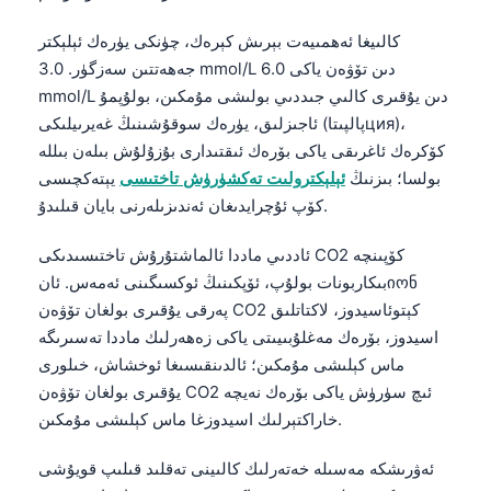
日本語
كالىيغا ئەھمىيەت بېرىش كېرەك، چۈنكى يۈرەك ئېلېكتر
Eesti
جەھەتتىن سەزگۈر. 3.0 mmol/L دىن تۆۋەن ياكى 6.0
Azərbaycan dili
mmol/L دىن يۇقىرى كالىي جىددىي بولىشى مۇمكىن، بولۇپمۇ
Bosanski
ئاجىزلىق، يۈرەك سوقۇشىنىڭ غەيرىيلىكى (پالپىتاция)،
كۆكرەك ئاغرىقى ياكى بۆرەك ئىقتىدارى بۇزۇلۇش بىلەن بىللە
Svenska
بولسا؛ بىزنىڭ
ئېلېكترولىت تەكشۈرۈش تاختىسى
يېتەكچىسى
Српски језик
كۆپ ئۇچرايدىغان ئەندىزىلەرنى بايان قىلىدۇ.
Íslenska
ئاددىي ماددا ئالماشتۇرۇش تاختىسىدىكى CO2 كۆپىنچە
Հայերեն
بىكاربونات بولۇپ، ئۆپكىنىڭ ئوكسىگىنى ئەمەس. ئانიონ
Bahasa Indonesia
پەرقى يۇقىرى بولغان تۆۋەن CO2 كېتوئاسيدوز، لاكتاتلىق
اسيدوز، بۆرەك مەغلۇبىيىتى ياكى زەھەرلىك ماددا تەسىرىگە
हिन्दी
ماس كېلىشى مۇمكىن؛ ئالدىنقىسىغا ئوخشاش، خىلورى
Nederlands
يۇقىرى بولغان تۆۋەن CO2 ئىچ سۈرۈش ياكى بۆرەك نەيچە
Dansk
خاراكتېرلىك اسيدوزغا ماس كېلىشى مۇمكىن.
Български
ئەۋرىشكە مەسىلە خەتەرلىك كالىينى تەقلىد قىلىپ قويۇشى
فارسی