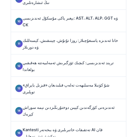
نىڭ ئىشارەتلىرى
بېغىر ياكى مۇسكۇل ئەندىزىسى: AST، ALT، ALP، GGT ۋە
CK
خاتا ئەندىزە ياسىغۇچىلار: روزا تۇتۇش، چېنىقىش، كېسەللىك
ۋە دورىلار
ترېند ئەندىزىسى: كىچىك ئۆزگىرىش ئەمەلىيەتتە ھەقىقىي
بولغاندا
شۇ كۈنىلا مەسلىھەت تەلەپ قىلىدىغان «قىزىل بايراق»
توپلىرى
ئەندىزەنى كۆرگەندىن كېيىن دوختۇرىڭىزدىن نېمە سوراش
كېرەك
Kantesti تەتقىقات خاتىرىلىرى ۋە بىخەتەر AI قان
تەكشۈرۈش تەھلىلى