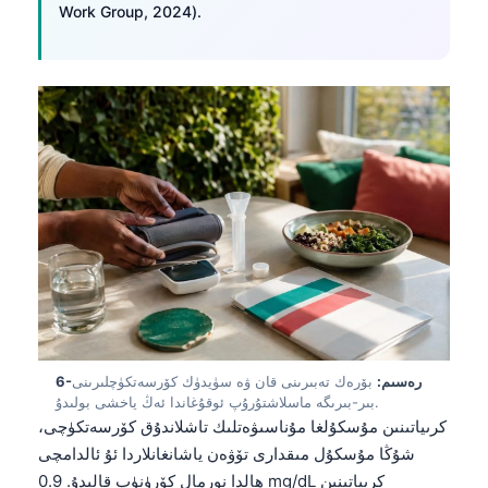
Work Group, 2024).
Frysk
Esperanto
Беларуская мова
Татар теле
Кыргызча
Cebuano
Basa Jawa
ພາສາລາວ
Монгол
Afrikaans
العربية المغربية
6-رەسىم:
بۆرەك تەبىرىنى قان ۋە سۈيدۈك كۆرسەتكۈچلىرىنى
بىر-بىرىگە ماسلاشتۇرۇپ ئوقۇغاندا ئەڭ ياخشى بولىدۇ.
Occitan
كرىياتىنىن مۇسكۇلغا مۇناسىۋەتلىك تاشلاندۇق كۆرسەتكۈچى،
شۇڭا مۇسكۇل مىقدارى تۆۋەن ياشانغانلاردا ئۇ ئالدامچى
Gàidhlig
ھالدا نورمال كۆرۈنۈپ قالىدۇ. 0.9 mg/dL كرىياتىنىن