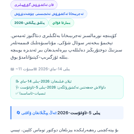
قان تەكشۈرۈش گۇرۇپپىلىرى
تەجرىبىخانا تەكشۈرۈش نەتىجىسىنى چۈشەندۈرۈش
بىمارغا قۇلاي
2026-يىللىق يېڭىلاش
كۆپىنچە نورمالسىز تەجرىبىخانا بەلگىلىرى دىئاگنوز ئەمەس.
تېخىمۇ بىخەتەر سوئال شۇكى، مۇناسىۋەتلىك قىممەتلەر
سىزنىڭ دوختۇرىڭىز دەلىللەپ بېرەلەيدىغان بىر ئەندىزە بويىچە
بىللە ئۆزگىرىپ-كېتىۋاتامدۇ يوق.
2026-يىلى 14-ماي
📅
📖 ~11 مىنۇت
📝 ئېلان قىلىنغان:
2026-يىلى 14-ماي
🩺 داۋالاش جەھەتتىن تەكشۈرۈلگەن:
2026-يىلى 5-ئاۋغۇست
✅ ئىسپات-ئاساسىدا
2026-يىلى 5-ئاۋغۇست
🔄 ئەڭ يېڭىلانغان ۋاقتى:
بۇ يېتەكچىنى رەھبەرلىكىدە يېزىلغان
دوكتور توماس كلېين، تېببىي