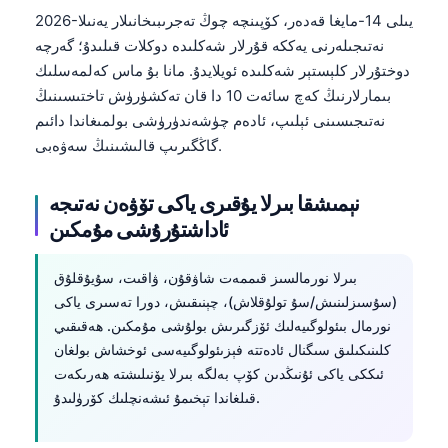
2026-يىلى 14-مايغا قەدەر، كۆپىنچە چوڭ تەجرىبىخانىلار يەنىلا
نەتىجىلەرنى يەككە قۇرلار شەكلىدە دوكلات قىلىدۇ؛ گەرچە
دوختۇرلار كلېستېر شەكلىدە ئويلايدۇ. مانا بۇ ماس كەلمەسلىك
بىمارلارنىڭ كەچ سائەت 10 دا قان تەكشۈرۈش تاختىسىنىڭ
نەتىجىسىنى ئېلىپ، ئادەم چۈشەندۈرۈشى بولمىغاندا دائىم
گاڭگىرىپ قالىشىنىڭ سەۋەبى.
نېمىشقا بىرلا يۇقىرى ياكى تۆۋەن نەتىجە
ئاداشتۇرۇشى مۇمكىن
بىرلا نورمالسىز قىممەت شاۋقۇن، ۋاقىت، سۇيۇقلۇق
(سۇسىزلىنىش/سۇ تولۇقلاش)، چېنىقىش، دورا تەسىرى ياكى
نورمال بىئولوگىيەلىك ئۆزگىرىش بولۇشى مۇمكىن. ھەقىقىي
كلىنىكىلىق سىگنال ئادەتتە فېزىئولوگىيەسى ئوخشاش بولغان
ئىككى ياكى ئۇنىڭدىن كۆپ بەلگە بىرلا يۆنىلىشتە ھەرىكەت
قىلغاندا تېخىمۇ ئىشەنچلىك كۆرۈلىدۇ.