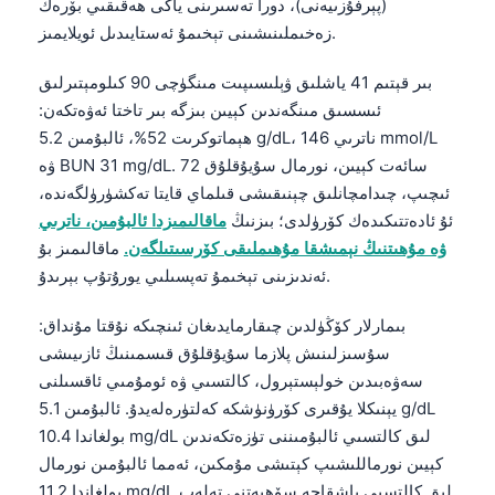
(پېرفۇزىيەنى)، دورا تەسىرىنى ياكى ھەقىقىي بۆرەك
زەخىملىنىشىنى تېخىمۇ ئەستايىدىل ئويلايمىز.
بىر قېتىم 41 ياشلىق ۋېلىسىپىت مىنگۈچى 90 كىلومېتىرلىق
ئىسسىق مىنگەندىن كېيىن بىزگە بىر تاختا ئەۋەتكەن:
ھېماتوكرىت 52%، ئالبۇمىن 5.2 g/dL، ناترىي 146 mmol/L
ۋە BUN 31 mg/dL. 72 سائەت كېيىن، نورمال سۇيۇقلۇق
ئىچىپ، چىدامچانلىق چېنىقىشى قىلماي قايتا تەكشۈرۈلگەندە،
ئۇ ئادەتتىكىدەك كۆرۈلدى؛ بىزنىڭ
ماقالىمىزدا ئالبۇمىن، ناترىي
ۋە مۇھىتنىڭ نېمىشقا مۇھىملىقى كۆرسىتىلگەن.
ماقالىمىز بۇ
ئەندىزىنى تېخىمۇ تەپسىلىي يورۇتۇپ بېرىدۇ.
بىمارلار كۆڭۈلدىن چىقارمايدىغان ئىنچىكە نۇقتا مۇنداق:
سۇسىزلىنىش پلازما سۇيۇقلۇق قىسمىنىڭ ئازىيىشى
سەۋەبىدىن خولېستېرول، كالتسىي ۋە ئومۇمىي ئاقسىلنى
يېنىكلا يۇقىرى كۆرۈنۈشكە كەلتۈرەلەيدۇ. ئالبۇمىن 5.1 g/dL
بولغاندا 10.4 mg/dL لىق كالتسىي ئالبۇمىننى تۈزەتكەندىن
كېيىن نورماللىشىپ كېتىشى مۇمكىن، ئەمما ئالبۇمىن نورمال
بولغاندا 11.2 mg/dL لىق كالتسىي باشقاچە سۆھبەتنى تەلەپ