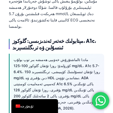
مۇمكىن، بولۇپمۇ يىغىش ياكى توشۇش جەريانىدا ھۈجەيرە
简体中文
ئېلېمېنتلىرى بۇزۇلۇپ قالسا. شۇڭا دوختۇرلار ھەمىشە
ھەرىكەت قىلىشتىن بۇرۇن 5.7 mmol/L دەك ئويلىمىغان
Română
كالىينى قايتا تەكشۈرتىدۇ، ئالامەت ياكى ECG نەتىجىسى
Türkçe
بولمىسا.
Ελληνικά
Português
مېتابولىك خەتەر ئەندىزىسى: گلوكوز، A1c،
ئىنسۇلىن ۋە ترىگلىتسېرىد
Español
Italiano
ماددا ئالماشتۇرۇش خەۋىپى ھەمىشە بىر توپ بولۇپ
עִבְרִית
كۆرۈلىدۇ: روزا تۇتقان گلوكوز 100-125 mg/dL، A1c 5.7-
6.4%، روزا تۇتقان ئىنسۇلىننىڭ كۆپىيىشى، ترىگلىتسېرىد 150
Français
mg/dL دىن يۇقىرى ۋە HDL نىشانىدىن تۆۋەن. ADA
العربية
كەسپىي ئەمەلىيەت كومىتېتى A1c 6.5% ياكى ئۇنىڭدىن
Deutsch
يۇقىرى، روزا تۇتقان گلوكوز 126 mg/dL ياكى ئۇنىڭدىن
يۇقىرى، ياكى 2 سائەتلىك گلوكوز 200 mg/dL ياكى
English
ئۇنىڭدىن يۇقىرىنى، جەزملەنگەندە دىئابېت دائىرىسىدىكى
ئۇيغۇرچە
نەتىجە دەپ تىزىپ چىققان (ADA, 2026).