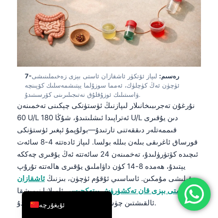
简体中文
Română
Türkçe
Ελληνικά
Português
7-رەسىم:
لىپاز ئۆتكۈر ئاشقازان ئاستى بېزى زەخىملىنىشى
ئۈچۈن ئەڭ كۈچلۈك، ئەمما سوزۇلما يېتىشمەسلىك كۆپىنچە
Español
ۋاسىتىلىك ئوزۇقلۇق نەتىجىلىرىنى كۆرسىتىدۇ.
نۇرغۇن تەجرىبىخانىلار لىپازنىڭ ئۈستۈنكى چېكىنى تەخمىنەن
Italiano
60 U/L ئەتراپىدا ئىشلىتىدۇ، شۇڭا 180 U/L دىن يۇقىرى
עִבְרִית
قىممەتلەر دىققەتنى تارتىدۇ—بولۇپمۇ ئېغىر ئۈستۈنكى
Français
قورساق ئاغرىقى بىلەن بىللە بولسا. لىپاز ئادەتتە 4-8 سائەت
ئىچىدە كۆتۈرۈلىدۇ، تەخمىنەن 24 سائەتتە ئەڭ يۇقىرى چەككە
العربية
يېتىدۇ، ھەمدە 8-14 كۈن داۋاملىق يۇقىرى ھالەتتە تۇرۇپ
Deutsch
قېلىشى مۇمكىن. ئاساسىي ئۇقۇم ئۈچۈن، بىزنىڭ
ئاشقازان
English
ئاستى بېزى قان تەكشۈرۈش يېتەكچىسى
ئامىلازا نېمىشقا
ئالقىشتىن چۈشۈپ قالغانلىقىنى چۈشەندۈرىدۇ.
ئۇيغۇرچە