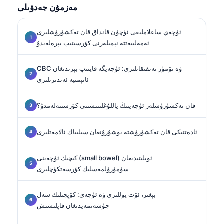
مەزمۇن جەدۋىلى
ئۈچەي ساغلاملىقى ئۈچۈن قانداق قان تەكشۈرۈشلىرى
ئەمەلىيەتتە نېمىلەرنى كۆرسىتىپ بېرەلەيدۇ
CBC ۋە تۆمۈر تەتقىقاتلىرى: ئۈچەيگە قايتىپ بېرىدىغان
ئانېمىيە ئەندىزىلىرى
قان تەكشۈرۈشلەر ئۈچەينىڭ ياللۇغلىنىشىنى كۆرسىتەلەمدۇ؟
ئادەتتىكى قان تەكشۈرۈشتە يوشۇرۇنغان سىلىياك ئالامەتلىرى
كىچىك ئۈچەينى (small bowel) ئويلىتىدىغان
سۈمۈرۈلمەسلىك كۆرسەتكۈچلىرى
بېغىر، ئۆت يوللىرى ۋە ئۈچەي: كۆپچىلىك سەل
چۈشەنمەيدىغان قاپلىشىش