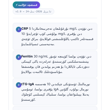
⚡ قىسقىچە خۇلاسە
24-ئاپرېل 2026-يىل
v1.0 —
نۇرغۇنلىغان تەجرىبىخانىلاردا 5 mg/L دىن تۆۋەن
CRP
بولۇشى كۆپ ئۇچرايدۇ؛ 10 mg/L دىن يۇقىرى
قىممەتلەر ئاكتىپ ياللۇغلىنىشنى قوللايدۇ، بىراق ئۈچەي
مەنبەسىنى ئىسپاتلىمايدۇ.
30 ng/mL دىن تۆۋەن بولسا كۆپىنچە تۆمۈر
Ferritin
يېتىشمەسلىكىنى كۆرسىتىدۇ، ئەرلەردە ياكى كېيىنكى
دەۋردىكى ئاياللاردا بۇ ھەزىم يولىدىن قان يوقىتىشقا
مۇناسىۋەتلىك ئالامەت بولالايدۇ.
نورمالنىڭ ئۈستۈنكى چېكىدىن 10 ھەسسە
tTG-IgA
يۇقىرى بولسا، ئومۇمىي IgA نورمال بولۇپ، گلۇتېن
يەنىلا يېيىلىۋاتقان بولسا، سىلىياك كېسىلىنى كۈچلۈك
كۆرسىتىدۇ.