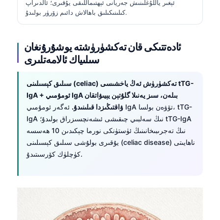
ئېغىر ياللۇغلىنىش جەريانى ئېھتىماللىقى يۇقىرى؛ ئالدىراپ
كىلىنىكىلىق باھالاش دائىم زۆرۈر بولىدۇ.
ئادەتتىكى قان تەكشۈرۈشتە يوشۇرۇنغان
سىلىياك ئالامەتلىرى
سىلىق كېسىلىنى (celiac) تەكشۈرۈش ئەڭ ياخشىسى tTG-
IgA + ئومۇمىي IgA بىلەن، سىز يەنىلا گلۇتېن يېيىۋاتقان
ۋاقتىڭىزدا قىلىنىدۇ.
ئەگەر ئومۇمىي IgA تۆۋەن بولسا، tTG-
IgA نىڭ سەلبىي چىقىشى ئىشەنچسىزراق بولىدۇ؛ tTG-IgA
نىڭ تەجرىبىخانىنىڭ ئۈستۈنكى نورما چېكىدىن 10 ھەسسە
يۇقىرى بولۇشى سىلىق كېسىلىنى (celiac disease) ناھايىتى
كۈچلۈك كۆرسىتىدۇ.