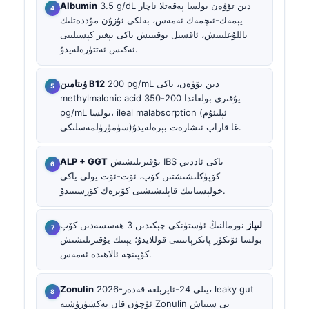
3.5 g/dL دىن تۆۋەن بولسا پەقەتلا ناچار
Albumin
يېمەك-ئىچمەك ئەمەس، بەلكى ئۇزۇن مۇددەتلىك
ياللۇغلىنىش، ئاقسىل يوقىتىش ياكى بېغىر كېسىلىنى
ئەكىس ئەتتۈرەلەيدۇ.
200 pg/mL دىن تۆۋەن، ياكى
ۋىتامىن B12
methylmalonic acid يۇقىرى بولغاندا 200-350
pg/mL بولسا، ileal malabsorption (ئېلىئۇم
سۈمۈرۈلمەسلىكى)غا قاراپ ئىشارەت بېرەلەيدۇ.
يۇقىرىلىشىش IBS ياكى ئاددىي
ALP + GGT
كۆپۈكلىشىشتىن كۆپ، ئۆت-ئۆت يولى ياكى
خولېستاتىك قاپلىشىشنى كۆپرەك كۆرسىتىدۇ.
لىپاز
نورمالنىڭ ئۈستۈنكى چېكىدىن 3 ھەسسەدىن كۆپ
بولسا ئۆتكۈر پانكرېاتىتنى قوللايدۇ؛ يېنىك يۇقىرىلىشىش
كۆپىنچە ئالاھىدە ئەمەس.
2026-يىلى 24-ئاپرېلغە قەدەر، leaky gut
Zonulin
ئۈچۈن قان تەكشۈرۈشتە Zonulin نى سىناش