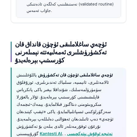
تەستىقلىنىپ كەلگەن ئادەتتىكى (validated routine)
جاۋاب ئەمەس.
ئۈچەي ساغلاملىقى ئۈچۈن قانداق قان
تەكشۈرۈشلىرى ئەمەلىيەتتە نېمىلەرنى
كۆرسىتىپ بېرەلەيدۇ
ئۈچەي ساغلاملىقى ئۈچۈن قان تەكشۈرۈش
ياللۇغلىنىش
ئالامەتلىرى، ئانېمىيە، سىلىياك ئەندىزىلىرى، ئوزۇقلۇق
سۈمۈرۈلمەسلىك، شۇنداقلا بېغىر ياكى پانكرېاس
قاپلىشىشىنى كۆرسىتىپ بېرەلەيدۇ. ئۇلار يالغۇزلا
مىكروبىئومنى دىئاگنوز قىلالمايدۇ، يېمەك-ئىچمەك
سەزگۈرلۈكىنى ئىسپاتلىيالمايدۇ، ياكى «ئېقىپ كېتىدىغان
ئۈچەي» دەپ ئاتىلىدىغان ئەھۋالنى دەلىللەپ بېرەلمەيدۇ.
نۇرغۇن ئوقۇرمەنلەر ئالدى بىلەن بۇ تەكشۈرۈش
نەتىجە ئوقۇش يېتەكچىسى
. .
Kantesti AI
گۇرۇپپىسىنى