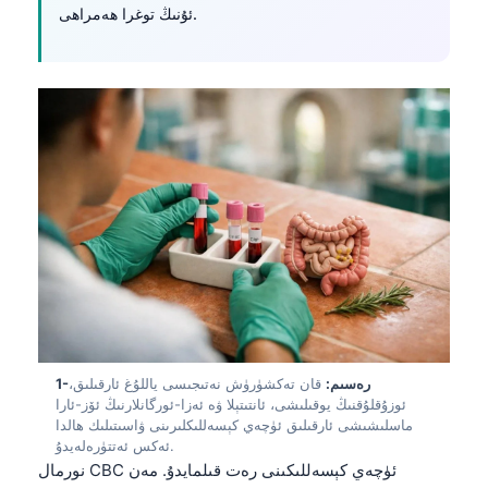
ئۇنىڭ توغرا ھەمراھى.
1-رەسىم:
قان تەكشۈرۈش نەتىجىسى ياللۇغ ئارقىلىق،
ئوزۇقلۇقنىڭ يوقىلىشى، ئانتىتېلا ۋە ئەزا-ئورگانلارنىڭ ئۆز-ئارا
ماسلىشىشى ئارقىلىق ئۈچەي كېسەللىكلىرىنى ۋاسىتىلىك ھالدا
ئەكس ئەتتۈرەلەيدۇ.
نورمال CBC ئۈچەي كېسەللىكىنى رەت قىلمايدۇ. مەن