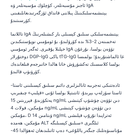
ئاجىز مۇسبەتلەر، كۈچلۈك مۇسبەتلەر ۋە IgA
يېتىشمەسلىكىنىڭ پىلاننى قانداق ئۆزگەرتىدىغانلىقىنى
كۆرسىتىدۇ.
تاللانما IgA يېتىشمەسلىكى سىلىق كېسىلى بار كىشىلەرنىڭ
تەخمىنەن 2-3% ىدە كۆرۈلىدۇ، بۇ ئومۇمىي نوپۇستىكىدىن
خېلىلا يۇقىرى. ئەگەر ئومۇمىي IgA تۆۋەن بولسا، نۇرغۇن
دوختۇرلار DGP-IgG ياكى tTG-IgG غا ئالماشتۇرىدۇ؛ بولمىسا
بولسا كلاسسىك تەكشۈرۈش خاتا ھالدا خاتىرجەم قىلغاندەك
كۆرۈنۈپ قالىدۇ.
ئادەتتىكى تەجرىبە ئانالىزلىرى دائىم سىلىق كېسىلىنى ئاستا-
ئاستا سۆزلەپ بېرىدۇ، ئانتىتېلا بولسا ئۇنى «قېلىپ» چىقىرىپ
يەتكۈزىدۇ. فېررىتىن 15 ng/mL دىن تۆۋەن چۈشۈپ كېتىشى
مۇمكىن، فولات 4 ng/mL دىن تۆۋەن چۈشۈپ كېتىشى
مۇمكىن، D ۋىتامىن 14 ng/mL ئەتراپىدا تۇرۇپ قېلىشى
مۇمكىن، ھەمدە ALT ئىلگىرى «سىلىق كېسىلىگە
مۇناسىۋەتلىك جىگەر ياللۇغى» دەپ ئاتىلىدىغان ئەھۋالدا 45-