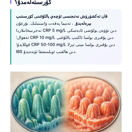
كۆرسىتەلەمدۇ؟
قان تەكشۈرۈش نەتىجىسى ئۈچەي ياللۇغىنى كۆرسىتىپ
بېرەلەيدۇ
, ، ئەمما پەقەت ۋاسىتىلىك. نۇرغۇن
تەجرىبىخانىلاردا CRP 5 mg/L دىن تۆۋەن بولۇشى ئادەتتىكى
ئەھۋال؛ CRP 10 mg/L دىن يۇقىرى بولسا ئاكتىپ ياللۇغنى
قوللايدۇ؛ CRP 50-100 mg/L دىن يۇقىرى بولسا مېنى تېزلا
IBS دىن ھالقىپ ئويلىنىشقا ئۈندەيدۇ.