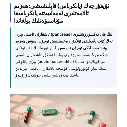
日本語
ئۇيغۇرچەك (پانكرېاس) قاپلىشىشى: ھەزىم
ئالامەتلىرى ئەمەلىيەتتە پانكرېاسقا
Eesti
مۇناسىۋەتلىك بولغاندا
Azərbaycan dili
Bosanski
ئاشقازان ئاستى بېزى (pancreas) نىڭ قان تەكشۈرۈشلىرى
Svenska
ئەڭ كۆپ پايدىلىقى ئۆتكۈر زەخىملىنىش ئۈچۈن، سۇس ھەزىم
يېتىشمەسلىكى ئۈچۈن ئەمەس.
لىپاز نورمالنىڭ ئۈستۈنكى
Српски језик
چېكىدىن 3 ھەسسە يۇقىرى بولسا ئۆتكۈر ئاشقازان ئاستى
Íslenska
بېزى ياللۇغى (acute pancreatitis) نى قوللايدۇ، ئەمما
يېنىك لىپاز كۆتۈرۈلۈشى كۆپىنچە ئاشقازان ئاستى بېزىدىن
Հայերեն
باشقا سەۋەبلەر بىلەن چۈشەندۈرۈلىدۇ.
Bahasa Indonesia
हिन्दी
Nederlands
Dansk
Български
فارسی