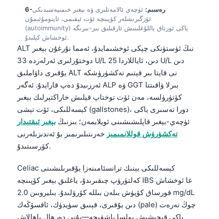
O‘zbekcha
6-رەسىم:
ئۈچەي ئالامەتلىرى ۋە بېغىر خىمىيەسىدىكى
ئۆزگىرىشلەر كۆپىنچە ئۆت ئېقىمى، ئاپتومۇئىمۇن
Українська
(autoimmunity) ياكى ئورتاق ياللۇغلىنىش ئارقىلىق بىر-بىرىگە
ئوخشاش كېلىدۇ.
አማርኛ
ALT نىڭ ئۈستۈنكى چېكى ئوخشىمايدۇ، ئەمما نۇرغۇن بېغىر
Kiswahili
دوختۇرلىرى ئەرلەردە 33 U/L دىن، ئاياللاردا 25 U/L دىن
ភាសាខ្មែរ
يۇقىرى داۋاملىق ALT نى قايتا بىر قېتىم تەكشۈرۈشكە
ئەرزىيدۇ دەپ قارايدۇ. ئەگەر ALP ۋە GGT بىرلا ۋاقىتتا
ဗမာစာ
كۆتۈرۈلسە، مەن ئۆت توختاپ قېلىش خاراكتېرلىك بېغىر
ไทย
كېسەللىكى، ئۆت تېشى (gallstones)، دورا تەسىرى ياكى
Tagalog
ئۈچەي-بېغىر قاپلىشىشىنى ئويلايمەن؛ بىزنىڭ
بېغىر ئىقتىدار
تەكشۈرۈش قوللانمىمىز
خەرىتىلىرىمىز بۇ ئەندىزىلەرنى
Tiếng Việt
كۆرسىتىدۇ.
Bahasa Melayu
Celiac كېسەللىكى يېنىك ترانسئامىنەزا يۇقىرىلىشىنى
മലയാളം
كەلتۈرۈپ چىقىرىدۇ، ياغلىق بېغىر كۆپىنچە IBS غا ئوخشاش
ಕನ್ನಡ
قورساق كۆپۈش بىلەن بىللە كۆرۈلىدۇ. بىليروبىن 2.0 mg/dL
ગુજરાતી
دىن يۇقىرى، قېنىق سۈيدۈك، ئاقسۆڭەك (pale) چوڭ تەرەت
ياكى قىچىشىش بولسا باشقىچە—بۇنى دەرھال باھالاش
தமிழ்