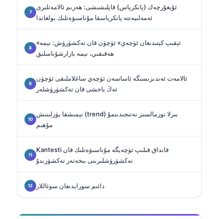
ئۇيغۇرچەك (پانكرېاس) قاپلىشىشى: ھەزىم ئالامەتلىرى
ئەمەلىيەتتە پانكرېاسقا مۇناسىۋەتلىك بولغاندا
«ئېقىپ كېتىدىغان ئۈچەي» ئۈچۈن قان تەكشۈرۈش: نېمە
ھەقىقىي، نېمە بازارشۇناسلىق
ئالامەت ئەندىزىسىگە ئاساسەن ئۈچەي ساغلاملىقى ئۈچۈن
ئەڭ ياخشى قان تەكشۈرۈشلەر
نېمىشقا يۈزلىنىش (trend) بىرلا نورمالسىز نەتىجىدىنمۇ
مۇھىم
Kantesti قانداق قىلىپ ئۈچەيگە مۇناسىۋەتلىك قان
تەكشۈرۈشلىرىنى بىخەتەر تەكشۈرىدۇ
دائىم سورايدىغان سوئاللار