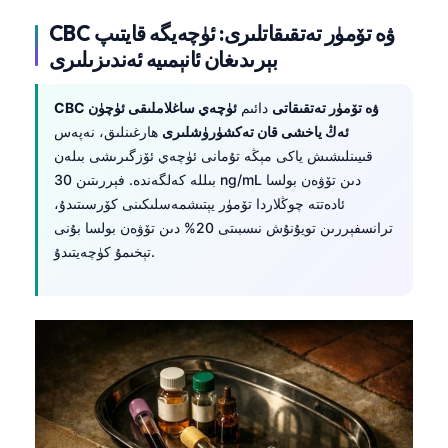
CBC ۋە تۆمۈر تەتقىقاتلىرى: ئۈچەيگە قايتىپ
بېرىدىغان ئانېمىيە ئەندىزىلىرى
CBC ۋە تۆمۈر تەتقىقاتى
دائىم
ئۈچەي ساغلاملىقى ئۈچۈن
ئەڭ ياخشى قان تەكشۈرۈشلىرى
ھارغىنلىق، نەپەس
قىيىنلىشىش ياكى مېڭە تۇمانى ئۈچەي ئۆزگىرىشى بىلەن
بىللە كەلگەندە. فېررىتىن 30 ng/mL دىن تۆۋەن بولسا
ئادەتتە چوڭلاردا تۆمۈر يېتىشمەسلىكىنى كۆرسىتىدۇ،
ترانسفېررىن تويۇنۇش نىسبىتى 20% دىن تۆۋەن بولسا بۇنى
تېخىمۇ كۈچەيتىدۇ.