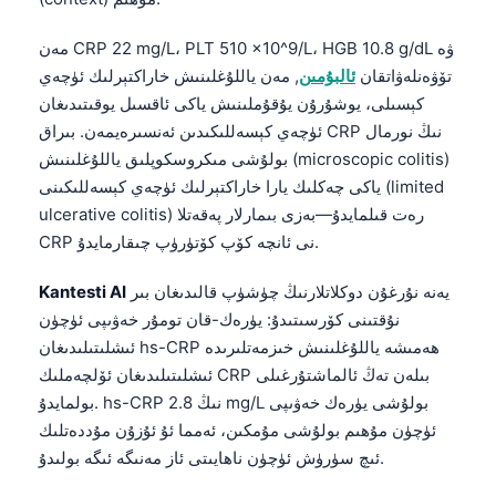
مەن CRP 22 mg/L، PLT 510 x10^9/L، HGB 10.8 g/dL ۋە
تۆۋەنلەۋاتقان
ئالبۇمىن
, مەن ياللۇغلىنىش خاراكتېرلىك ئۈچەي
كېسىلى، يوشۇرۇن يۇقۇملىنىش ياكى ئاقسىل يوقىتىدىغان
ئۈچەي كېسەللىكىدىن ئەنسىرەيمەن. بىراق CRP نىڭ نورمال
بولۇشى مىكروسكوپلىق ياللۇغلىنىش (microscopic colitis)
ياكى چەكلىك يارا خاراكتېرلىك ئۈچەي كېسەللىكىنى (limited
ulcerative colitis) رەت قىلمايدۇ—بەزى بىمارلار پەقەتلا
CRP نى ئانچە كۆپ كۆتۈرۈپ چىقارمايدۇ.
يەنە نۇرغۇن دوكلاتلارنىڭ چۈشۈپ قالىدىغان بىر
Kantesti AI
نۇقتىنى كۆرسىتىدۇ: يۈرەك-قان تومۇر خەۋىپى ئۈچۈن
ئىشلىتىلىدىغان hs-CRP ھەمىشە ياللۇغلىنىش خىزمەتلىرىدە
ئىشلىتىلىدىغان ئۆلچەملىك CRP بىلەن تەڭ ئالماشتۇرغىلى
بولمايدۇ. hs-CRP نىڭ 2.8 mg/L بولۇشى يۈرەك خەۋىپى
ئۈچۈن مۇھىم بولۇشى مۇمكىن، ئەمما ئۇ ئۇزۇن مۇددەتلىك
ئىچ سۈرۈش ئۈچۈن ناھايىتى ئاز مەنىگە ئىگە بولىدۇ.