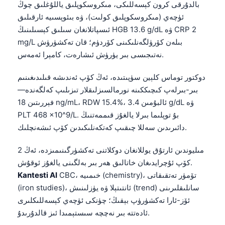
بالدۇرقى كرون كېسەللىكى، مىكروسكوپلىق ياللۇغلىق چوڭ
ئۈچەي (مىكروسكوپلىق كولىت)، ۋە بىئوپسىيە ئارقىلىق
ئىسپاتلانغان سىلىق كېسىلىنىڭ HGB 13.6 g/dL ۋە CRP 2
mg/L بىلەن كۆرۈلگەنلىكىنى كۆردۈم؛ قان تەكشۈرۈش
نەتىجىسى بىر يۈرۈش ئىشارەت، كامېرا ئەمەس.
دوكتور توماس كلېين سۈپىتىدە، ئەڭ كۆپ ئەندىشە قىلىدىغىنىم
بىر-بىرلەپ كىچىككىنە نورمالسىزلىقلار تىزىلىپ كەلگەندە—
فېررىتىن 18 ng/mL، RDW 15.4%، ئالبۇمىن 3.4 g/dL ۋە
PLT 468 x10^9/L. بۇ توپلىما بىرلا يالغۇز قىممەتنىڭ
دائىرىدىن سەللا چىقىپ كەتكەنلىكىدىن كۆپ ئىشەنچلىك.
2 مىليوندىن ئارتۇق يوللانغان دوكلاتنى تەكشۈرگىنىمىزدە، ئەڭ
كۆپ ئۇچرايدىغان خاتالىق ھەر بىر بەلگىنى يالغۇز ئوقۇش.
CBC، خىمىيە (chemistry)، تۆمۈر تەتقىقاتى
Kantesti AI
(iron studies)، ئانتىتېلا ۋە يۈزلىنىش (trend) سانلىقلىرىنى
ئۆز-ئارا تەكشۈرۈپ بېقىڭ؛ چۈنكى ئۈچەي كېسەللىكلىرى
ئادەتتە بىر نەچچە سىستېمىدا ئىز قالدۇرىدۇ.