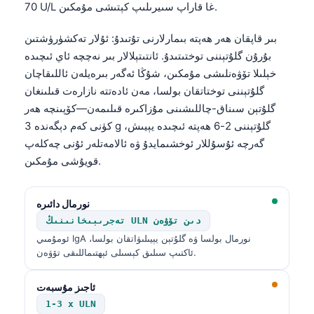
70 U/L غا قاراپ سىيرىلىپ كېتىشى مۇمكىن.
بىر قاپقان ھەر ھەپتە بىمارلارنى تۇتىدۇ: ئۇلار تەكشۈرۈشتىن
بۇرۇن گلۇتېننى توختىتىدۇ. ئانتىتېلالار بىر نەچچە ئاي ئىچىدە
خېلىلا تۆۋەنلىشى مۇمكىن، شۇڭا ئەگەر بىرەيلەن ئاللىقاچان
گلۇتېننى توختاتقان بولسا، مەن ئادەتتە نازارەت قىلىنغان
گلۇتېن سىناق-چاللىشىنى مۇزاكىرە قىلىمەن—كۆپىنچە ھەر
كۈنى كەم دېگەندە 3 g گلۇتېننى 2-6 ھەپتە ئىچىدە يېيىش،
گەرچە ئۇسۇللار ئوخشىمايدۇ ۋە ئالامەتلەر ئۇنى چەكلەپ
قويۇشى مۇمكىن.
نورمال دائىرە
تەجرىبىخانىنىڭ ULN دىن تۆۋەن
ئومۇمىي IgA نورمال بولسا ۋە گلۇتېن يېيىلىۋاتقان بولسا،
ئاكتىپ سىلىق كېسىلى ئېھتىماللىقى تۆۋەن.
ئاجىز مۇسبەت
1-3 x ULN