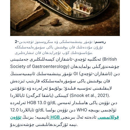
2-رەسىم:
تۆمۈر يېتىشمەسلىكى ۋە مىكروسىتوز ئۈچەيدىن
ئۇزۇن مۇددەتلىك قان يوقىتىش ياكى سۈمۈرەلمەسلىككە
مۇناسىۋەتلىك كۆپ ئۇچرايدىغان قان ئىشارەتلىرى.
ئەنگلىيە ئۈچەي-ئاشقازان كېسەللىكلىرى جەمئىيىتى (British
Society of Gastroenterology) چۈشەندۈرگىلى بولمايدىغان
تۆمۈر يېتىشمەسلىك ئانېمىيەسىنىڭ GI (ئاشقازان-ئۈچەي) دىن
قان يوقىتىش ياكى سۈمۈرەلمەسلىككە قارىتىپ ئىزدەش
لايىقلىقىنى تەۋسىيە قىلىدۇ؛ بولۇپمۇ ئەرلەردە ۋە تۇغۇتتىن
كېيىنكى (ياشقا كىرگەن) ئاياللاردا (Snook et al., 2021).
ئەرلەردە HGB 13.0 g/dL دىن تۆۋەن ياكى ھامىلىدار ئەمەس
ئاياللاردا 12.0 g/dL دىن تۆۋەن بولسا WHO ئۆلچىمى بويىچە
تۆۋەن HGB قوللانمىسى
ئادەتتە ئەڭ بىرىنچى
ئانېمىيە؛ بىزنىڭ
نېمە ئۆزگىرىدىغانلىقىنى چۈشەندۈرىدۇ.