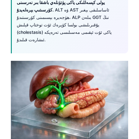
Euskara
يولى كېسەللىكى ياكى پۈتۈنلەي باشقا بىر نەرسىنى
ALT ۋە AST ئاساسلىقى بېغىر
كۆرسىتىپ بېرەلەيدۇ.
Македонски јазик
ھۈجەيرە بېسىمىنى كۆرسىتىدۇ، ALP بىلەن GGT نىڭ
Latviešu valoda
يۇقىرىلىشى بولسا كۆپرەك ئۆت توختاپ قېلىش
Galego
(cholestasis) ياكى ئۆت ئېقىمى مەسىلىسى تەرەپكە
ئىشارەت قىلىدۇ.
অসমীয়া
සිංහල
سنڌي
پښتو
Slovenčina
Hrvatski
Suomi
Қазақ тілі
Català