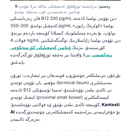
5-رەسىم:
بىرلەشمە ئوزۇقلۇق كەمچىلىكى يەككە بىرلا تۆۋەن
ۋىتامىن نەتىجىسىدىن كۆپ مەنىلىك بولىدۇ.
قان زەردابىدىكى B12 200 pg/mL دىن تۆۋەن بولسا ئادەتتە
كەمچىل بولىدۇ، 200-350 pg/mL بولسا «كۈلرەڭ رايون»
بولۇپ، بۇ يەردە مېتىلملونىك كىسلاتا كۆپىنچە ياردەم بېرىدۇ.
فولات 4 ng/mL دىن تۆۋەن بولسا زاپاسلارنىڭ تۈگەيگەنلىكىنى
كۆرسىتىدۇ، بىزنىڭ
ۋىتامىن كەمچىلىكى كۆرسەتكۈچى
يېتەكچىسى
بىرلا ۋاقىتتا بىر نەچچە ئوزۇقلۇق ئۆزگەرگەندە
پايدىلىق.
نۇرغۇن تىزىملىكلەر چۈشۈرۈپ قويىدىغان بىر ئىشارەت: ئورۇن
مۇھىم. يان تۆۋەن ئۈچەي (terminal ileum) مەسىلىلىرى
ئادەتتە B12 نى ئالدى بىلەن تۆۋەنلىتىدۇ، ئەمما ئۈستۈنكى
كىچىك ئۈچەي (proximal small bowel) كېسەللىكلىرى
Kantesti
كۆپىنچە ئالدى بىلەن تۆمۈر ۋە فولاتنى تۆۋەنلىتىدۇ؛;
بۇ جۇغراپىيەنى بىرلەشمە كەمچىلىكلەرنى چۈشەندۈرگەندە
AI
Norsk bokmål
نەزەرگە ئالىمەن.
Ślōnskŏ gŏdka