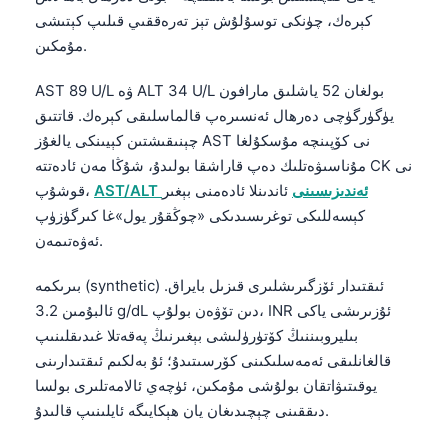
كېرەك، چۈنكى توسۇلۇش تېز تەرەققىي قىلىپ كېتىشى
తెలుగు
مۇمكىن.
मराठी
AST 89 U/L ۋە ALT 34 U/L بولغان 52 ياشلىق مارافون
اردو
يۈگۈرگۈچى دەرھال ئەنسىرەپ قالماسلىقى كېرەك. قاتتىق
বাংলা
چېنىقىشتىن كېيىنكى يالغۇز AST نى كۆپىنچە مۇسكۇلغا
Shqip
مۇناسىۋەتلىك دەپ قاراشقا بولىدۇ، شۇڭا مەن ئادەتتە CK نى
AST/ALT ئەندىزىسىنى
ئاندىنلا ئادەمنى بېغىر
قوشۇپ،
Magyar
كېسەللىكى توغرىسىدىكى «چوڭقۇر يول»غا كىرگۈزۈپ
Slovenščina
ئەۋەتىمەن.
한국어
بىرىكمە (synthetic) ئىقتىدار ئۆزگىرىشلىرى قىزىل بايراق.
Polski
ئالبۇمىن 3.2 g/dL دىن تۆۋەن بولۇپ، INR ئۇزىرىشى ياكى
Lietuvių kalba
بىليروبىننىڭ كۆتۈرۈلىشى بېغىرنىڭ پەقەتلا غىدىقلىنىپ
Русский
قالغانلىقى ئەمەسلىكىنى كۆرسىتىدۇ؛ ئۇ بەلكىم ئىقتىدارىنى
يوقىتىۋاتقان بولۇشى مۇمكىن، ئۈچەي ئالامەتلىرى بولسا
ქართული
دىققىنى چېچىدىغان يان ھېكايىگە ئايلىنىپ قالىدۇ.
Čeština