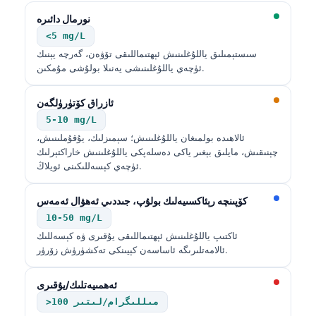
نورمال دائىرە
<5 mg/L
سىستېمىلىق ياللۇغلىنىش ئېھتىماللىقى تۆۋەن، گەرچە يېنىك
ئۈچەي ياللۇغلىنىشى يەنىلا بولۇشى مۇمكىن.
ئازراق كۆتۈرۈلگەن
5-10 mg/L
ئالاھىدە بولمىغان ياللۇغلىنىش؛ سېمىزلىك، يۇقۇملىنىش،
چېنىقىش، مايلىق بېغىر ياكى دەسلەپكى ياللۇغلىنىش خاراكتېرلىك
ئۈچەي كېسەللىكىنى ئويلاڭ.
كۆپىنچە رېئاكسىيەلىك بولۇپ، جىددىي ئەھۋال ئەمەس
10-50 mg/L
ئاكتىپ ياللۇغلىنىش ئېھتىماللىقى يۇقىرى ۋە كېسەللىك
ئالامەتلىرىگە ئاساسەن كېيىنكى تەكشۈرۈش زۆرۈر.
ئەھمىيەتلىك/يۇقىرى
>100 مىللىگرام/لىتىر