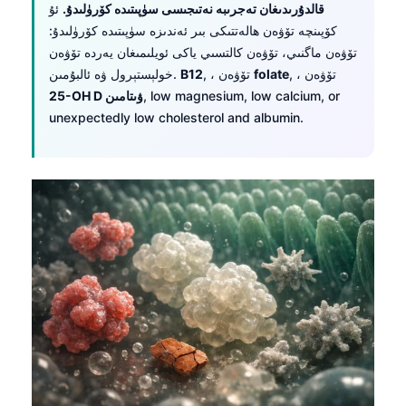
قالدۇرىدىغان تەجرىبە نەتىجىسى سۈپىتىدە كۆرۈلىدۇ.
ئۇ
كۆپىنچە تۆۋەن ھالەتتىكى بىر ئەندىزە سۈپىتىدە كۆرۈلىدۇ:
تۆۋەن ماگنىي، تۆۋەن كالتسىي ياكى ئويلىمىغان يەردە تۆۋەن
, ، تۆۋەن
folate
, ، تۆۋەن
B12
خولېستېرول ۋە ئالبۇمىن.
, low magnesium, low calcium, or
25-OH D ۋىتامىن
unexpectedly low cholesterol and albumin.