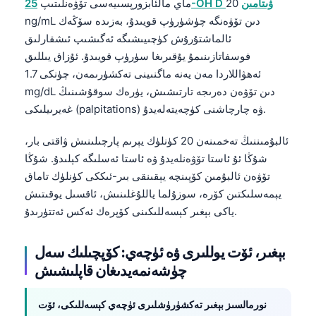
25-OH D ۋىتامىن
20
ماي مالئابزورپسىيەسى تۆۋەنلىتىپ
Frysk
ng/mL دىن تۆۋەنگە چۈشۈرۈپ قويىدۇ، بەزىدە سۆڭەك
Esperanto
ئالماشتۇرۇش كۈچىيىشىگە ئەگىشىپ ئىشقارلىق
فوسفاتازىنىمۇ يۇقىرىغا سۈرۈپ قويىدۇ. ئۇزاق يىللىق
Беларуская мова
ئەھۋاللاردا مەن يەنە ماگنىينى تەكشۈرىمەن، چۈنكى 1.7
Татар теле
mg/dL دىن تۆۋەن دەرىجە تارتىشىش، يۈرەك سوقۇشىنىڭ
Кыргызча
غەيرىيلىكى (palpitations) ۋە چارچاشنى كۈچەيتەلەيدۇ.
Cebuano
ئالبۇمىننىڭ تەخمىنەن 20 كۈنلۈك يېرىم پارچىلىنىش ۋاقتى بار،
Basa Jawa
شۇڭا ئۇ ئاستا تۆۋەنلەيدۇ ۋە ئاستا ئەسلىگە كېلىدۇ. شۇڭا
تۆۋەن ئالبۇمىن كۆپىنچە يېقىنقى بىر-ئىككى كۈنلۈك تاماق
ພາສາລາວ
يېمەسلىكتىن كۆرە، سوزۇلما ياللۇغلىنىش، ئاقسىل يوقىتىش
Монгол
ياكى بېغىر كېسەللىكىنى كۆپرەك ئەكس ئەتتۈرىدۇ.
Afrikaans
العربية المغربية
بېغىر، ئۆت يوللىرى ۋە ئۈچەي: كۆپچىلىك سەل
چۈشەنمەيدىغان قاپلىشىش
Occitan
Gàidhlig
نورمالسىز بېغىر تەكشۈرۈشلىرى ئۈچەي كېسەللىكى، ئۆت