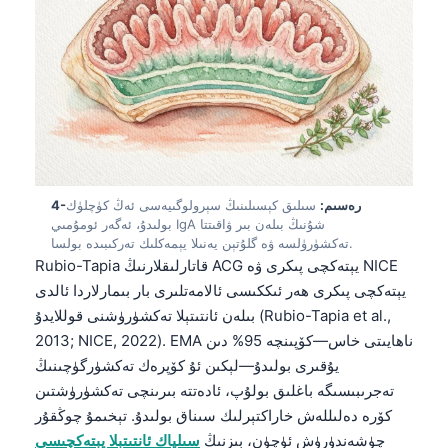
4-رەسىم:
سىلىق كېسىلىنىڭ سېرولوگىيەسى ئەڭ كۈچلۈك
بولىدۇ، ئەگەر ئومۇمىي IgA شۇنىڭ بىلەن بىر ۋاقىتتا
تەكشۈرۈلسە ۋە گلۇتېن يەنىلا يېمەكلىك تەركىبىدە بولسا.
Rubio-Tapia قاتارلىقلارنىڭ ACG يېتەكچى پىكرى ۋە NICE
يېتەكچى پىكرى ھەر ئىككىسى ئالامەتلىرى بار بىمارلاردا ئالدى
بىلەن ئانتىتېلا تەكشۈرۈشنى قوللايدۇ (Rubio-Tapia et al.,
2013; NICE, 2022). EMA ناھايىتى خاس—كۆپىنچە 95% دىن
يۇقىرى بولىدۇ—لېكىن ئۇ كۆپرەك تەكشۈرگۈچىنىڭ
تەجرىبىسىگە باغلىق بولۇپ، ئادەتتە بىرىنچى تەكشۈرۈشتىن
كۆرە دەلىللەش خاراكتېرلىك سىناق بولىدۇ. تېخىمۇ چوڭقۇر
چۈشەندۈرۈش ئۈچۈن، بىزنىڭ
سىلياك ئانتىتېلا يېتەكچىسى