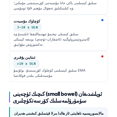
سىلىق كېسىلىنى ياكى خاتا مۇسبەتنى كۆرسىتىشى مۇمكىن؛
ئومۇمىي IgA ۋە كىلىنىكىلىق ئەھۋال مۇھىم.
كۈچلۈك مۇسبەت
3-10 x ULN
سىلىق كېسىلى تېخىمۇ ئېھتىماللىققا ئايلىنىدۇ ۋە
گاستروئېنتېرولوگىيە (ئاشقازان-ئۈچەي) بويىچە كېيىنكى
تەكشۈرۈش مۇۋاپىق.
ئىنتايىن يۇقىرى
>10 x ULN
سىلىق كېسىلىنى كۈچلۈك كۆرسىتىدۇ، بولۇپمۇ EMA
مۇسبەتلىكى بىلەن قوللانسا.
كىچىك ئۈچەينى (small bowel) ئويلىتىدىغان
سۈمۈرۈلمەسلىك كۆرسەتكۈچلىرى
مالابسورپسىيە ناھايىتى ئاز ھالدا بىرلا قېتىملىق كىشىنى ھەيران