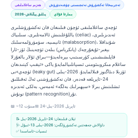
تەجرىبىخانا تەكشۈرۈش نەتىجىسىنى چۈشەندۈرۈش
ھەزىم ساغلاملىقى
بىمارغا قۇلاي
2026-يىللىق يېڭىلاش
ئۈچەي ساغلاملىقى ئۈچۈن قىلىنغان قان تەكشۈرۈشلىرى
ياللۇغلىنىش ئالامەتلىرى، سىلىياك (celiac) ئەندىزىلىرى،
ئانېمىيە، سۈمۈرۈلمەسلىك (malabsorption)، شۇنداقلا
بېغىر-ئۇيغۇرچەك (پانكرېاس) بىلەن ئۈچەينىڭ ئۆز-ئارا
قاپلىشىشىنى كۆرسىتىپ بېرەلەيدۇ—بىراق ئۇلار يالغۇزلا
ساغلام مىكروبىئومنى ئىسپاتلىيالمايدۇ ياكى «ئېقىپ كېتىدىغان
ئۈچەي»نى (leaky gut) ئۆزىلا دىئاگنوز قىلالمايدۇ. 2026-يىلى
24-ئاپرېلغە قەدەر، قان تەكشۈرۈشنى ئەڭ ئەقىللىق
ئىشلىتىش بىرلا «سېھىرلىك بەلگە» ئەمەس، بەلكى ئەندىزە
تونۇش (pattern recognition)تۇر.
24-ئاپرېل 2026-يىل
📅
📖 ~12 مىنۇت
📝 ئېلان قىلىنغان:
24-ئاپرېل 2026-يىل
🩺 داۋالاش جەھەتتىن تەكشۈرۈلگەن:
2026-يىلى 13-ئىيۇل
✅ ئىسپات-ئاساسىدا