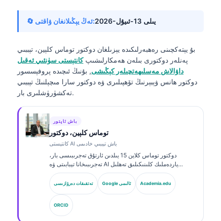
2026-يىلى 13-ئىيۇل
🔄 ئەڭ يېڭىلانغان ۋاقتى:
بۇ يېتەكچىنى رەھبەرلىكىدە يېزىلغان
دوكتور توماس كلېين، تېببىي
پەنلەر دوكتورى
بىلەن ھەمكارلىشىپ
كانتېستى سۈنئىي ئەقىل
داۋالاش مەسلىھەتچىلەر كېڭىشى
, بۇنىڭ ئىچىدە پروفېسسور
دوكتور ھانس ۋېبېرنىڭ تۆھپىلىرى ۋە دوكتور سارا مىچېلنىڭ تېببىي
تەكشۈرۈشلىرى بار.
باش ئاپتور
توماس كلېين، دوكتور
كانتېستى AI باش تېببىي خادىمى
دوكتور توماس كلاین 15 يىلدىن ئارتۇق تەجرىبىسى بار،
تەجرىبىخانا تېبابىتى ۋە AI ياردەملىك كلىنىكىلىق تەھلىل
ساھەسىدە مۇتەخەسسىس، تاختا تەرىپىدىن گۇۋاھنامە ئالغان
كلىنىكىلىق گېماتولوگ ۋە ئىچكى كېسەللىكلەر دوختۇرى.
Academia.edu
Google ئالىمى
تەتقىقات دەرۋازىسى
Kantesti AI دا باش دوختۇر (Chief Medical Officer)
بولۇش سۈپىتى بىلەن، ئۇ خاس ئىگىدارچىلىقتىكى نېرۋا
ORCID
تورىنىڭ داۋالاش توغرىلىقىغا كلىنىكىلىق نازارەت قىلىدۇ.
دوكتور كلاین بىئوماركىرنى ئىزاھلاش ۋە تەجرىبىخانا دىئاگنوزى