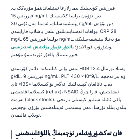
فېررىتىن كۆپچىلىك بىمارلارغا ئېيتىلغاندىنمۇ مۇرەككەپ.
فېررىتىن 15 ng/mL دىن تۆۋەن بولسا كلاسسىك
يېتىشمەسلىك، ئەمما مەن ئۇنى 30 ng/mL دىن تۆۋەن
بولغاندا ئەستايىدىللىق بىلەن باشلاپ قارايمەن، CRP 28
mg/L بولسا فېررىتىن 65 ng/mLمۇ يەنىلا يېتىشمەسلىكنى
يوشۇرۇپ قويالايدۇ؛
بالدۇر تۆمۈر يوقىتىش ئەندىزىسى
فېررىتىننىڭ يالغۇز ئۆزىدىنمۇ مۇھىم.
مەن بۇنى كىلىنىكىدا دائىم كۆرىمەن: HGB يەنىلا نورمال 12.4
g/dL، فېررىتىن 9 ng/mL، PLT 430 x10^9/L، ۋە بىر نەچچە
ئاي «IBS» دەپ ئاتالغان كېسەللىك. ئەگەر بۇ كىسلاتما
كىسلاتما قايتىشى (reflux)، NSAID ئىشلىتىش، قارا چوڭ
تەرەت (black stools)، ياكى ئائىلە سىلىق كېسىلى تارىخى
بىلەن بىللە تۇرسا، مەن بېسىمنى ئەيىبلەشتىن بۇرۇن ئۈچەينى
ئويلاپ قالىمەن.
قان تەكشۈرۈشلەر ئۈچەينىڭ ياللۇغلىنىشىنى