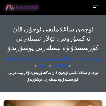
ئۈچەي ساغلاملىقى ئۈچۈن قان
تەكشۈرۈش: ئۇلار نېمىلەرنى
كۆرسىتىدۇ ۋە نېمىلەرنى يوشۇرىدۇ
زچىسى ھەقسىز - تەجرىبىخانا چۈشەندۈرۈشى ، گېرمانىيەدە ياسالغان
>
ماقالىلەر
>
بىلوگ
>
ئۈچەي ساغلاملىقى ئۈچۈن قان تەكشۈرۈش: ئۇلار نېمىلەرنى
كۆرسىتىدۇ ۋە نېمىلەرنى يوشۇرىدۇ