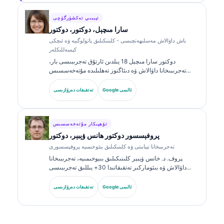
توغرىسىدا تەجرىبىخانا تېبابىتى ھەققىدە كۆپ قېتىم ماقالە
ئېلان قىلغان.
تېببىي تەكشۈرگۈچى
سارا مىچېل، دوكتور، دوكتور
باش داۋالاش مەسلىھەتچىسى - كلىنىكىلىق پاتولوگىيە ۋە ئىچكى
كېسەللىكلەر
دوكتور سارا مىچېل 18 يىلدىن ئارتۇق تەجرىبىسى بار،
تەجرىبىخانا داۋالاش ۋە دىئاگنوز تەھلىلىدە مۇتەخەسسىس
بولغان، ئىدارە تەستىقلىغان كلىنىكىلىق پاتولوگ. ئۇ كلىنىكىلىق
خىمىيە ساھەسىدە ئالاھىدە گۇۋاھنامىلەرگە ئىگە بولۇپ،
Google ئالىمى
تەتقىقات دەرۋازىسى
كلىنىكىلىق ئەمەلىيەتتە بىئوماركىر گۇرۇپپىلىرى ۋە تەجرىبىخانا
تەھلىلى توغرىسىدا كۆپ قېتىم ئېلان قىلغان.
تۆھپىكار مۇتەخەسسىس
پروفېسسور دوكتور ھانس ۋېبېر، دوكتور
تەجرىبىخانا تېبابىتى ۋە كلىنىكىلىق بىئوخىمىيە پروفېسسورى
پروف. د. خانس ۋېبېر كلىنىكىلىق بىيوخىمىيە، تەجرىبىخانا
داۋالاش ۋە بىئوماركىر تەتقىقاتىدا 30+ يىللىق تەجرىبىسى
بىلەن تونۇلغان. گېرمانىيە كلىنىكىلىق خىمىيە جەمئىيىتىنىڭ
سابىق رەئىسى بولغان ئۇ دىئاگنوز گۇرۇپپا تەھلىلى،
Google ئالىمى
تەتقىقات دەرۋازىسى
بىئوماركىرنى ئۆلچەملەشتۈرۈش ۋە AI ياردەملىك تەجرىبىخانا
داۋالاشىغا ئەھمىيەت بېرىدۇ.