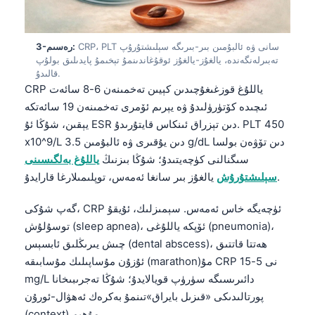
CRP، PLT سانى ۋە ئالبۇمىن بىر-بىرىگە سېلىشتۇرۇپ
3-رەسىم:
تەبىرلەنگەندە، يالغۇز-يالغۇز ئوقۇغاندىنمۇ تېخىمۇ پايدىلىق بولۇپ
قالىدۇ.
CRP ياللۇغ قوزغىغۇچىدىن كېيىن تەخمىنەن 6-8 سائەت
ئىچىدە كۆتۈرۈلىدۇ ۋە يېرىم ئۆمرى تەخمىنەن 19 سائەتكە
يېقىن، شۇڭا ئۇ ESR دىن تېزراق ئىنكاس قايتۇرىدۇ. PLT 450
x10^9/L دىن يۇقىرى ۋە ئالبۇمىن 3.5 g/dL دىن تۆۋەن بولسا
سىگنالنى كۈچەيتىدۇ؛ شۇڭا بىزنىڭ
ياللۇغ بەلگىسىنى
يالغۇز بىر سانغا ئەمەس، توپلىمىلارغا قارايدۇ.
سېلىشتۇرۇش
گەپ شۇكى، CRP ئۈچەيگە خاس ئەمەس. سېمىزلىك، ئۇيقۇ
توسۇلۇش (sleep apnea)، ئۆپكە ياللۇغى (pneumonia)،
چىش يىرىڭلىق ئابسېس (dental abscess)، ھەتتا قاتتىق
ئۇزۇن مۇساپىلىك مۇسابىقە (marathon)مۇ CRP نى 5-15
mg/L دائىرىسىگە سۈرۈپ قويالايدۇ؛ شۇڭا تەجرىبىخانا
پورتالىدىكى «قىزىل بايراق»تىنمۇ بەكرەك ئەھۋال-ئورۇن
(context) مۇھىم.