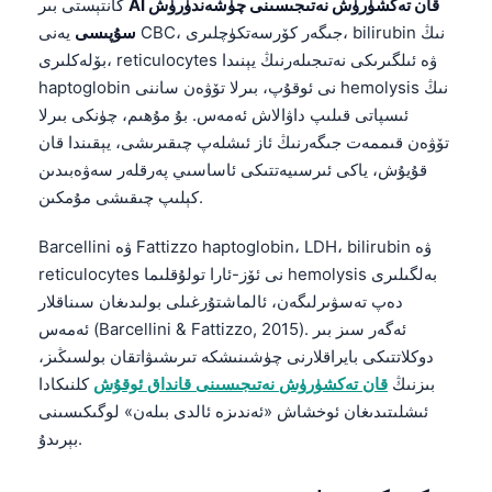
AI قان تەكشۈرۈش نەتىجىسىنى چۈشەندۈرۈش
كانتېستى بىر
سۇپىسى
يەنى CBC، جىگەر كۆرسەتكۈچلىرى، bilirubin نىڭ
بۆلەكلىرى، reticulocytes ۋە ئىلگىرىكى نەتىجىلەرنىڭ يېنىدا
haptoglobin نى ئوقۇپ، بىرلا تۆۋەن ساننى hemolysis نىڭ
ئىسپاتى قىلىپ داۋالاش ئەمەس. بۇ مۇھىم، چۈنكى بىرلا
تۆۋەن قىممەت جىگەرنىڭ ئاز ئىشلەپ چىقىرىشى، يېقىندا قان
قۇيۇش، ياكى ئىرسىيەتتىكى ئاساسىي پەرقلەر سەۋەبىدىن
كېلىپ چىقىشى مۇمكىن.
Barcellini ۋە Fattizzo haptoglobin، LDH، bilirubin ۋە
reticulocytes نى ئۆز-ئارا تولۇقلىما hemolysis بەلگىلىرى
دەپ تەسۋىرلىگەن، ئالماشتۇرغىلى بولىدىغان سىناقلار
ئەمەس (Barcellini & Fattizzo, 2015). ئەگەر سىز بىر
دوكلاتتىكى بايراقلارنى چۈشىنىشكە تىرىشىۋاتقان بولسىڭىز،
بىزنىڭ
قان تەكشۈرۈش نەتىجىسىنى قانداق ئوقۇش
كلنىكادا
ئىشلىتىدىغان ئوخشاش «ئەندىزە ئالدى بىلەن» لوگىكىسىنى
بېرىدۇ.