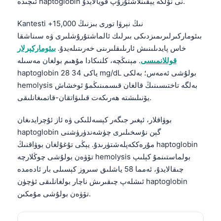
ئىچىدە haptoglobin نى نۆلگە يېقىنلاشتۇرۇپ قويالايدۇ.
Kantesti نىڭ نېرۋا تورى بىزنىڭ 15,000+
بىئوماركىرلىرىمىزدىكى بىرلىك ئالماشتۇرۇشلىرى ۋە سىناشقا
خاس پايدىلىنىش ئارىلىقلىرىنى خەرىتىلەيدۇ.
بىئوماركېرلار
قوللانمىسى
. مېنىڭچە، كلنىكادا مۇھىم بولغان مەسىلە
haptoglobin 28 ياكى 34 mg/dL بولۇشى ئەمەس؛ بەلكى
hemolysis بەلگە تاختىسىنىڭ قالغان قىسمىنىڭمۇ ئوخشاش
يۆنىلىشتە ھەرىكەت قىلىۋاتقان-قاتمىغانلىقى.
بوۋاقلار، ئېغىر جىگەر كېسەللىكى ۋە ئاز ئۇچرايدىغان
haptoglobin گېن نۇسخىلىرى چۈشەندۈرۈشنى
مۇرەككەپلەشتۈرىدۇ. يېڭى تۇغۇلغان بوۋاقنىڭ haptoglobin
تۆۋەن بولۇشى چوڭلارچە hemolysis بولماستىنمۇ كېلىپ
چىقالايدۇ، ئەمما 58 ياشلىق سىروز كېسىلى بار ئادەمدە
ئىشلەپ چىقىرىش ناچار بولغانلىقى ئۈچۈن haptoglobin
تۆۋەن بولۇشى مۇمكىن.