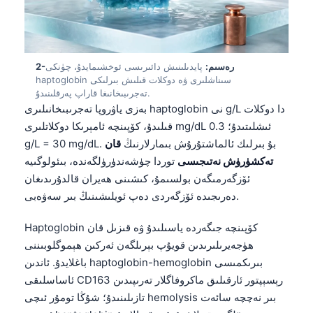
2-رەسىم:
پايدىلىنىش دائىرىسى ئوخشىمايدۇ، چۈنكى
haptoglobin سىناشلىرى ۋە دوكلات قىلىش بىرلىكى
تەجرىبىخانىغا قاراپ پەرقلىنىدۇ.
بەزى ياۋروپا تەجرىبىخانىلىرى haptoglobin نى g/L دا دوكلات
قىلىدۇ، كۆپىنچە ئامېرىكا دوكلاتلىرى mg/dL ئىشلىتىدۇ؛ 0.3
g/L = 30 mg/dL. بۇ بىرلىك ئالماشتۇرۇش بىمارلارنىڭ
قان
تەكشۈرۈش نەتىجىسى
توردا چۈشەندۈرۈلگەندە، بىئولوگىيە
ئۆزگەرمىگەن بولسىمۇ، كىشىنى ھەيران قالدۇرىدىغان
دەرىجىدە ئۆزگەردى دەپ ئويلىشىنىڭ بىر سەۋەبى.
Haptoglobin كۆپىنچە جىگەردە ياسىلىدۇ ۋە قىزىل قان
ھۈجەيرىلىرىدىن قويۇپ بېرىلگەن ئەركىن ھېموگلوبىننى
باغلايدۇ. ئاندىن haptoglobin-hemoglobin بىرىكمىسى
ئاساسلىقى CD163 رېسېپتور ئارقىلىق ماكروفاگلار تەرىپىدىن
تازىلىنىدۇ؛ شۇڭا تومۇر ئىچى hemolysis بىر نەچچە سائەت