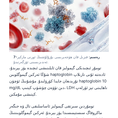
O‘zbekcha
Українська
አማርኛ
Kiswahili
ភាសាខ្មែរ
ဗမာစာ
ไทย
7-رەسىم:
قىزىل قان ھۈجەيرىسى بۇزۇلۇشنىڭ ئورنى ماركېر
ئەندىزىسىنى ئۆزگەرتىدۇ.
Tagalog
تومۇر ئىچىدىكى گېمولىز قان ئايلىنىشى ئىچىدە يۈز بېرىدۇ،
Tiếng Việt
شۇڭا ئەركىن گېموگلوبىن haptoglobin ئادەتتە ئۇنى تازىلاپ
تۇرىدىغان جايدا كۆرۈلىدۇ. مۇشۇنىڭ ئۈچۈن haptoglobin 10
Bahasa Melayu
mg/dL دىن تۆۋەن چۈشۈپ كېتىپ، LDH ناھايىتى تېز ئۆرلەپ
മലയാളം
كېتىشى مۇمكىن.
ಕನ್ನಡ
تومۇردىن سىرتقى گېمولىز ئاساسلىقى تال ۋە جىگەر
ગુજરાતી
ماكروفاگ سىستېمىسىدا يۈز بېرىدۇ. ئەركىن گېموگلوبىننىڭ
தமிழ்