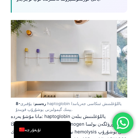
简体中文
Română
Türkçe
Ελληνικά
Português
Español
Italiano
עִבְרִית
Français
العربية
8-رەسىم:
يۇقىرى haptoglobin ياللۇغلىنىش ئىنكاسى جەريانىدا
Deutsch
يېنىك گېمولىزنى يوشۇرۇپ قويىدۇ.
مانا مۇشۇ يەردە: haptoglobin ياللۇغلىنىش بىلەن
English
كۆتۈرۈلىدۇ، شۇڭا CRP ۋە fibrinogen كۆتۈرۈلگەن بولسا
ئۇيغۇرچە
نورمال ياكى يۇقىرى نەتىجە يېنىك hemolysis نى يوشۇرۇپ