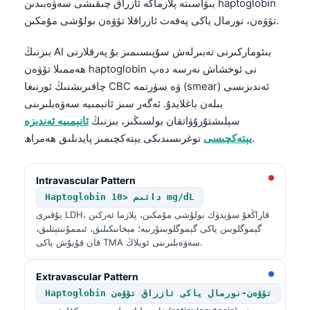
بىۋاسىتە پلازماگە ئازراق چىقىشى سەۋەبىدىن haptoglobin
تۆۋەن، نورمال ياكى پەقەت ئازراقلا تۆۋەن بولۇشى مۇمكىن.
తెలుగు
मराठी
بىزنىڭ AI بىئوماركىرنى تەبىرلەش سۇپىسىمىز بۇ پەرقلارنى
اردو
ھەممىلا تۆۋەن haptoglobin نى ئوخشاش نەرسە دەپ
چاقىرىشنىڭ ئورنىغا CBC ۋە سۈرتمە (smear) ئەندىزىسى
বাংলা
بىلەن باغلايدۇ. ئەگەر سىز ئانېمىيە سەۋەبلىرىنى
Shqip
سېلىشتۇرۇۋاتقان بولسىڭىز، بىزنىڭ
ئانېمىيە ئەندىزە
Magyar
توغرىسىدىكى يېتەكچىمىز پايدىلىق ھەمراھ.
يېتەكچىسى
Slovenščina
한국어
Intravascular Pattern
Haptoglobin دائىم <10 mg/dL
Polski
يۇقىرى LDH، قاراڭغۇ سۈيدۈك بولۇشى مۇمكىن، پلازما ئەركىن
Lietuvių kalba
گېموگلوبىن ياكى گېموگلوبىنۇرىيە؛ مېخانىكىلىق، ئىممۇنىتېتلىق،
قان قۇيۇش ياكى TMA سەۋەبلىرىنى ئويلاڭ.
Русский
ქართული
Extravascular Pattern
Haptoglobin تۆۋەن-نورمال ياكى ئازراق تۆۋەن
Čeština