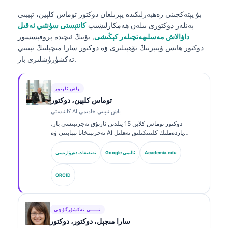
بۇ يېتەكچىنى رەھبەرلىكىدە يېزىلغان
دوكتور توماس كلېين، تېببىي
پەنلەر دوكتورى
بىلەن ھەمكارلىشىپ
كانتېستى سۈنئىي ئەقىل
داۋالاش مەسلىھەتچىلەر كېڭىشى
, بۇنىڭ ئىچىدە پروفېسسور
دوكتور ھانس ۋېبېرنىڭ تۆھپىلىرى ۋە دوكتور سارا مىچېلنىڭ تېببىي
تەكشۈرۈشلىرى بار.
باش ئاپتور
توماس كلېين، دوكتور
كانتېستى AI باش تېببىي خادىمى
دوكتور توماس كلاین 15 يىلدىن ئارتۇق تەجرىبىسى بار،
تەجرىبىخانا تېبابىتى ۋە AI ياردەملىك كلىنىكىلىق تەھلىل
ساھەسىدە مۇتەخەسسىس، تاختا تەرىپىدىن گۇۋاھنامە ئالغان
كلىنىكىلىق گېماتولوگ ۋە ئىچكى كېسەللىكلەر دوختۇرى.
Academia.edu
Google ئالىمى
تەتقىقات دەرۋازىسى
Kantesti AI دا باش دوختۇر (Chief Medical Officer)
بولۇش سۈپىتى بىلەن، ئۇ خاس ئىگىدارچىلىقتىكى نېرۋا
ORCID
تورىنىڭ داۋالاش توغرىلىقىغا كلىنىكىلىق نازارەت قىلىدۇ.
دوكتور كلاین بىئوماركىرنى ئىزاھلاش ۋە تەجرىبىخانا دىئاگنوزى
توغرىسىدا تەجرىبىخانا تېبابىتى ھەققىدە كۆپ قېتىم ماقالە
ئېلان قىلغان.
تېببىي تەكشۈرگۈچى
سارا مىچېل، دوكتور، دوكتور