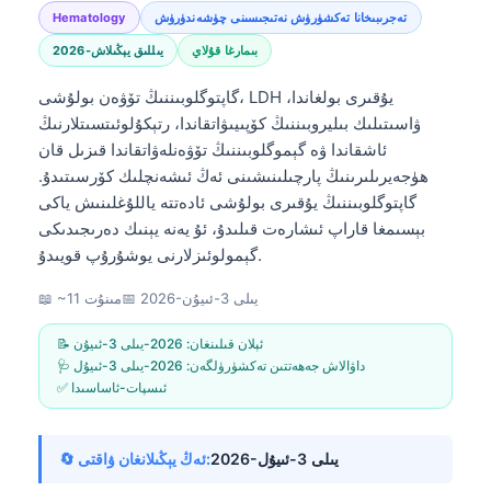
تەجرىبىخانا تەكشۈرۈش نەتىجىسىنى چۈشەندۈرۈش
Hematology
بىمارغا قۇلاي
2026-يىللىق يېڭىلاش
گاپتوگلوبىننىڭ تۆۋەن بولۇشى، LDH يۇقىرى بولغاندا،
ۋاسىتىلىك بىليروبىننىڭ كۆپىيىۋاتقاندا، رتېكۇلوئىتسىتلارنىڭ
ئاشقاندا ۋە گېموگلوبىننىڭ تۆۋەنلەۋاتقاندا قىزىل قان
ھۈجەيرىلىرىنىڭ پارچىلىنىشىنى ئەڭ ئىشەنچلىك كۆرسىتىدۇ.
گاپتوگلوبىننىڭ يۇقىرى بولۇشى ئادەتتە ياللۇغلىنىش ياكى
بېسىمغا قاراپ ئىشارەت قىلىدۇ، ئۇ يەنە يېنىك دەرىجىدىكى
گېمولوئىزلارنى يوشۇرۇپ قويىدۇ.
2026-يىلى 3-ئىيۇن
📅
📖 ~11 مىنۇت
📝 ئېلان قىلىنغان:
2026-يىلى 3-ئىيۇن
🩺 داۋالاش جەھەتتىن تەكشۈرۈلگەن:
2026-يىلى 3-ئىيۇل
✅ ئىسپات-ئاساسىدا
2026-يىلى 3-ئىيۇل
🔄 ئەڭ يېڭىلانغان ۋاقتى: