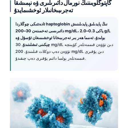
گاپتوگلوبىننىڭ نورمال دائىرىلىرى ۋە نېمىشقا
تەجرىبىخانىلار ئوخشىمايدۇ
ئادەتتىكى چوڭلاردا haptoglobin نىڭ پايدىلىق پايدىلىنىش
دائىرىسى تەخمىنەن 30–200 mg/dL، ياكى 0.3–2.0 g/L
بولىدۇ، ئەمما ھەر بىر تەجرىبىخانا ئوخشىمىغان ئۇسۇل ۋە
چېكىنى ئىشلىتىدۇ.
30 mg/dL دىن تۆۋەن قىممەتلەر كۆپىنچە
تۆۋەن دەپ دوكلات قىلىنىدۇ، 200 mg/dL دىن يۇقىرى
قىممەتلەر بولسا دائىم يۇقىرى دەپ چىقىدۇ.