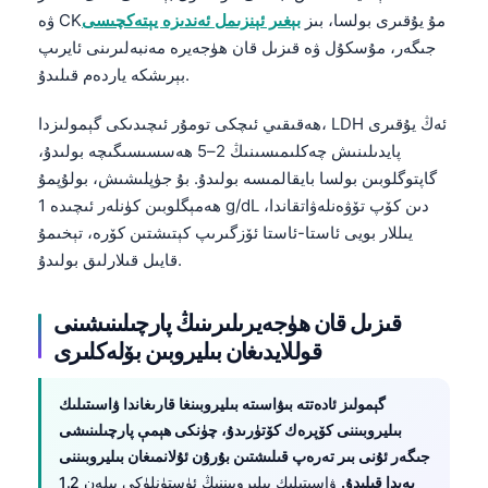
ۋە CKمۇ يۇقىرى بولسا، بىز
بېغىر ئېنزىمل ئەندىزە يېتەكچىسى
جىگەر، مۇسكۇل ۋە قىزىل قان ھۈجەيرە مەنبەلىرىنى ئايرىپ
بېرىشكە ياردەم قىلىدۇ.
ھەقىقىي ئىچكى تومۇر ئىچىدىكى گېمولىزدا، LDH ئەڭ يۇقىرى
پايدىلىنىش چەكلىمىسىنىڭ 2–5 ھەسسىسىگىچە بولىدۇ،
گاپتوگلوبىن بولسا بايقالمىسە بولىدۇ. بۇ جۈپلىشىش، بولۇپمۇ
ھەمېگلوبىن كۈنلەر ئىچىدە 1 g/dL دىن كۆپ تۆۋەنلەۋاتقاندا،
يىللار بويى ئاستا-ئاستا ئۆزگىرىپ كېتىشتىن كۆرە، تېخىمۇ
قايىل قىلارلىق بولىدۇ.
قىزىل قان ھۈجەيرىلىرىنىڭ پارچىلىنىشىنى
قوللايدىغان بىليروبىن بۆلەكلىرى
گېمولىز ئادەتتە بىۋاسىتە بىليروبىنغا قارىغاندا ۋاسىتىلىك
بىليروبىننى كۆپرەك كۆتۈرىدۇ، چۈنكى ھېمې پارچىلىنىشى
جىگەر ئۇنى بىر تەرەپ قىلىشتىن بۇرۇن ئۇلانمىغان بىليروبىننى
پەيدا قىلىدۇ.
ۋاسىتىلىك بىليروبىننىڭ ئۈستۈنلۈكى بىلەن 1.2