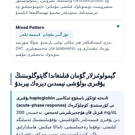
ۋاسىتىلىك بىليروبىن، رتېكۇلوئسىتوز (reticulocytosis) ۋە
日本語
سىفېروسىت ئۈستۈنلۈك قىلىشى مۇمكىن؛ ئاپتومۇنىتېتلىق ۋە
ئىرسىيەتلىك سەۋەبلەر تېخىمۇ ئېھتىماللىققا ئايلىنىدۇ.
Eesti
Azərbaycan dili
Mixed Pattern
Bosanski
ئۆزگىرىشچان قىممەتلەر
بەزى كېسەللىكلەر ھەر ئىككى يولنى يارىتىدۇ، شۇڭا سۈرتمە،
Svenska
DAT، قان تەخسىچىلىرى (platelets)، بۆرەك ئىقتىدارى ۋە
Српски језик
سۈيدۈك نەتىجىلىرى مۇھىم.
Íslenska
Հայերեն
گېمولوئىزلار گۇمان قىلىنغاندا گاپتوگلوبىننىڭ
يۇقىرى بولۇشى نېمىدىن دېرەك بېرىدۇ
Bahasa Indonesia
हिन्दी
يۇقىرى haptoglobin ئادەتتە ئۆتكۈر باسقۇچ ئىنكاسى
Nederlands
(acute-phase response) نى كۆرسىتىدۇ، كۈچلۈكرەك
قىزىل قان ھۈجەيرىلىرىنى ئەمەس.
تەخمىنەن 200 mg/dL
Dansk
دىن يۇقىرى قىممەتلەر ياللۇغلىنىش، يۇقۇملىنىشنىڭ ئەسلىگە
Български
كېلىشى، توقۇما زەخىملىنىشى، تاماكا چېكىش، ھامىلدارلىق
فارسی
ياكى كورتىكوستېروئىد تەسىرىدە كۆپ ئۇچرايدۇ.