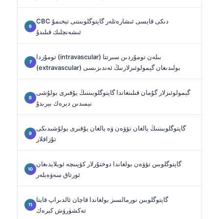
CBC دىكى قايسى ئىشارەتلەر گاپتوگلوبىننى تېخىمۇ
ئىشەنچلىك قىلىدۇ
تومۇردا (intravascular) بىلەن تومۇردىن سىرتتا
(extravascular) بولىدىغان گېمولوئىزلارنىڭ ئەندىزىسى
گېمولوئىزلار گۇمان قىلىنغاندا گاپتوگلوبىننىڭ يۇقىرى بولۇشى
نېمىدىن دېرەك بېرىدۇ
گاپتوگلوبىننىڭ يالغان تۆۋەن ۋە يالغان يۇقىرى بولۇشىدىكى
تۇزاقلار
گاپتوگلوبىن تۆۋەن بولغاندا دوختۇرلار كۆپىنچە ئويلايدىغان
ئورتاق سەۋەبلەر
گاپتوگلوبىن نورمالسىز بولغاندا قاچان ئالدىراپ قايتا
تەكشۈرۈش كېرەك