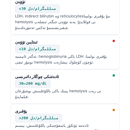
تۆۋەن
<30 مىللىگرام/دل
LDH، indirect bilirubin ۋە reticulocytesمۇ يۇقىرى بولسا
hemolysis نى قوللايدۇ؛ يەنە تۆۋەن جىگەر ئىشلەپ
چىقىرىشىنىمۇ ئەكس ئەتتۈرەلەيدۇ.
ئىنتايىن تۆۋەن
<10 مىللىگرام/دل
ئەگەر ئانېمىيە، hemoglobinuria ياكى LDH يۇقىرى بولسا،
تومۇر ئىچى hemolysis ئۈچۈن كۈچلۈك بېشارەت.
ئادەتتىكى چوڭلار دائىرىسى
30–200 mg/dL
يېنىك ياكى ياللۇغلىنىش يوشۇرغان hemolysis نى رەت
قىلمايدۇ.
يۇقىرى
>200 مىللىگرام/دل
ئادەتتە ئۆتكۈر باسقۇچتىكى ياللۇغلىنىش، بېسىم