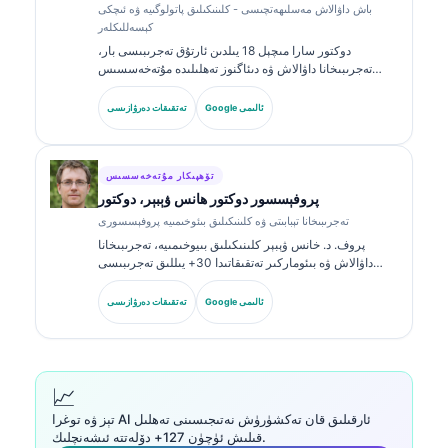
باش داۋالاش مەسلىھەتچىسى - كلىنىكىلىق پاتولوگىيە ۋە ئىچكى
كېسەللىكلەر
دوكتور سارا مىچېل 18 يىلدىن ئارتۇق تەجرىبىسى بار،
تەجرىبىخانا داۋالاش ۋە دىئاگنوز تەھلىلىدە مۇتەخەسسىس
بولغان، ئىدارە تەستىقلىغان كلىنىكىلىق پاتولوگ. ئۇ كلىنىكىلىق
خىمىيە ساھەسىدە ئالاھىدە گۇۋاھنامىلەرگە ئىگە بولۇپ،
Google ئالىمى
تەتقىقات دەرۋازىسى
كلىنىكىلىق ئەمەلىيەتتە بىئوماركىر گۇرۇپپىلىرى ۋە تەجرىبىخانا
تەھلىلى توغرىسىدا كۆپ قېتىم ئېلان قىلغان.
تۆھپىكار مۇتەخەسسىس
پروفېسسور دوكتور ھانس ۋېبېر، دوكتور
تەجرىبىخانا تېبابىتى ۋە كلىنىكىلىق بىئوخىمىيە پروفېسسورى
پروف. د. خانس ۋېبېر كلىنىكىلىق بىيوخىمىيە، تەجرىبىخانا
داۋالاش ۋە بىئوماركىر تەتقىقاتىدا 30+ يىللىق تەجرىبىسى
بىلەن تونۇلغان. گېرمانىيە كلىنىكىلىق خىمىيە جەمئىيىتىنىڭ
سابىق رەئىسى بولغان ئۇ دىئاگنوز گۇرۇپپا تەھلىلى،
Google ئالىمى
تەتقىقات دەرۋازىسى
بىئوماركىرنى ئۆلچەملەشتۈرۈش ۋە AI ياردەملىك تەجرىبىخانا
داۋالاشىغا ئەھمىيەت بېرىدۇ.
📈
تېز ۋە توغرا AI ئارقىلىق قان تەكشۈرۈش نەتىجىسىنى تەھلىل
قىلىش ئۈچۈن 127+ دۆلەتتە ئىشەنچلىك.