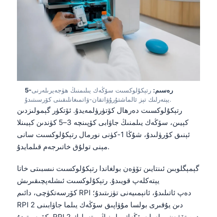
5-رەسىم:
رتېكۇلوكسىت سۆڭەك يىلىمنىڭ ھۈجەيرىلەرنى
يېتەرلىك تېز ئالماشتۇرۇۋاتقان-ۋاتمىغانلىقىنى كۆرسىتىدۇ.
رتېكۇلوكسىت دەرھال كۆتۈرۈلمەيدۇ. ئۆتكۈر گېمولىزدىن
كېيىن، سۆڭەك يىلمنىڭ جاۋابى كۆپىنچە 3–5 كۈندىن كېيىنلا
ئېنىق كۆرۈلىدۇ، شۇڭا 1-كۈنى نورمال رتېكۇلوكسىت سانى
مېنى تولۇق خاتىرجەم قىلمايدۇ.
گېمېگلوبىن ئىنتايىن تۆۋەن بولغاندا رتېكۇلوكسىت نىسبىتى خاتا
يېتەكلەپ قويىدۇ. رتېكۇلوكسىت ئىشلەپچىقىرىش
كۆرسەتكۈچى، دائىم RPI دەپ ئاتىلىدۇ، ئانېمىيەنى تۈزىتىدۇ؛
RPI 2 دىن يۇقىرى بولسا مۇۋاپىق سۆڭەك يىلما جاۋابىنى
كۆرسىتىدۇ، RPI 2 دىن تۆۋەن بولسا سۆڭەك يىلمنىڭ يېتەرلىك