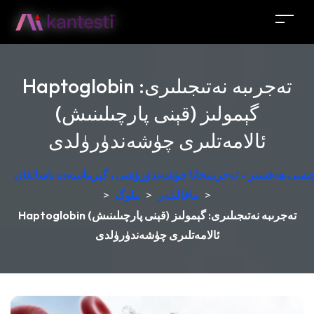
Haptoglobin تەجرىبە نەتىجىلىرى:
گېمولىز (قېنى پارچىلىنىش)
ئالامەتلىرى چۈشەندۈرۈلدى
زچىسى ھەقسىز - تەجرىبىخانا چۈشەندۈرۈشى ، گېرمانىيەدە ياسالغان
>
ماقالىلەر
>
بىلوگ
>
Haptoglobin تەجرىبە نەتىجىلىرى: گېمولىز (قېنى پارچىلىنىش)
ئالامەتلىرى چۈشەندۈرۈلدى