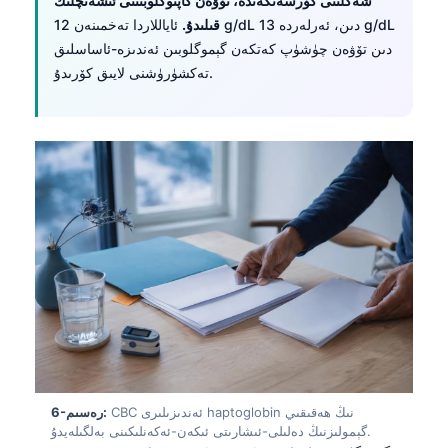
شەكلىنى كۆرسەتكەندە، تۆۋەن گاپتوگلوبىننى ئىشەنچلىك
قىلىدۇ.
ئاياللاردا تەخمىنەن 12 g/dL دىن، ئەرلەردە 13 g/dL
دىن تۆۋەن چۈشۈپ كەتكەن گېموگلوبىن ئەندىزە-ئاساسلىق
تەكشۈرۈشنى لايىق كۆرىدۇ.
Norsk bokmål
CBC ئەندىزىلىرى haptoglobin نىڭ ھەقىقىي
6-رەسىم:
گېمولىزنىڭ دەلىلى-ئىشارىتى ئىكەن-ئەكەنلىكىنى بەلگىلەيدۇ.
Ślōnskŏ gŏdka