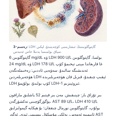
LDH گاپتوگلوبىننىڭ ئىشارىتىنى كۈچەيتىدۇ، لېكىن
3-رەسىم:
سياق بولمىسا يەنىلا خاس ئەمەس.
گاپتوگلوبىن 6 mg/dL ۋە LDH 900 U/L بولسا، گاپتوگلوبىن
24 mg/dL ۋە LDH 178 U/L غا قارىغاندا مېنى تېخىمۇ كۆپ
ئەندىشىگە سالىدۇ. سەۋەبى ئاددىي: زەخىملەنگەن
ھۈجەيرىلەردىن LDH ئېقىپ چىقىدۇ، قىزىل قان ھۈجەيرىلىرىدە
LDH كۆپ بولىدۇ، بولۇپمۇ LDH-1 ئىزوئېنزىم.
بىر تۇزاق بار: چېنىقىش. مەن بىر قېتىم 52 ياشلىق مارافون
يۈگۈرگۈچىنى تەكشۈرگەن، AST 89 U/L، LDH 410 U/L
بولۇپ، گاپتوگلوبىن نورمال چىققان؛ بۇ ھېكايە گېمولىزلىق
ئانېمىيە ئەمەس، بەلكى مۇسكۇل بېسىمى ئىدى. ئەگەر AST