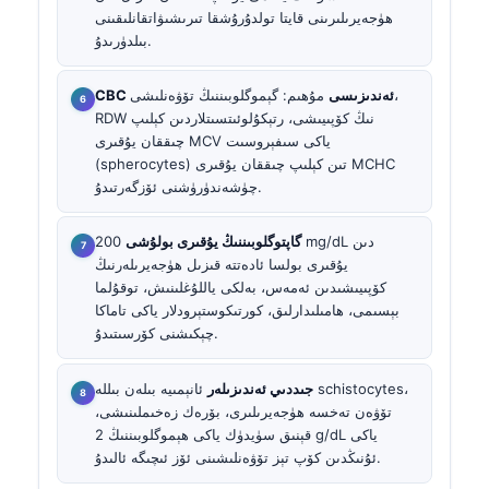
ھۈجەيرىلىرىنى قايتا تولدۇرۇشقا تىرىشىۋاتقانلىقىنى
بىلدۈرىدۇ.
CBC ئەندىزىسى
مۇھىم: گېموگلوبىننىڭ تۆۋەنلىشى،
RDW نىڭ كۆپىيىشى، رتېكۇلوئىتسىتلاردىن كېلىپ
چىققان يۇقىرى MCV ياكى سىفېروسىت
(spherocytes) تىن كېلىپ چىققان يۇقىرى MCHC
چۈشەندۈرۈشنى ئۆزگەرتىدۇ.
گاپتوگلوبىننىڭ يۇقىرى بولۇشى
200 mg/dL دىن
يۇقىرى بولسا ئادەتتە قىزىل ھۈجەيرىلەرنىڭ
كۆپىيىشىدىن ئەمەس، بەلكى ياللۇغلىنىش، توقۇلما
بېسىمى، ھامىلىدارلىق، كورتىكوستېرودلار ياكى تاماكا
چېكىشنى كۆرسىتىدۇ.
جىددىي ئەندىزىلەر
ئانېمىيە بىلەن بىللە schistocytes،
تۆۋەن تەخسە ھۈجەيرىلىرى، بۆرەك زەخىملىنىشى،
قېنىق سۈيدۈك ياكى ھېموگلوبىننىڭ 2 g/dL ياكى
ئۇنىڭدىن كۆپ تېز تۆۋەنلىشىنى ئۆز ئىچىگە ئالىدۇ.