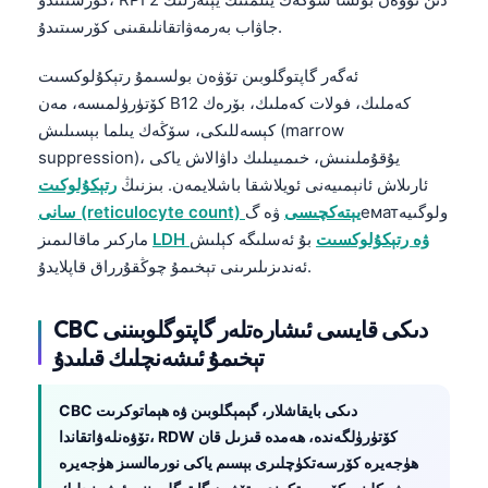
جاۋاب بەرمەۋاتقانلىقىنى كۆرسىتىدۇ.
ئەگەر گاپتوگلوبىن تۆۋەن بولسىمۇ رتېكۇلوكسىت
كۆتۈرۈلمىسە، مەن B12 كەملىك، فولات كەملىك، بۆرەك
كېسەللىكى، سۆڭەك يىلما بېسىلىش (marrow
suppression)، يۇقۇملىنىش، خىمىيىلىك داۋالاش ياكى
ئارىلاش ئانېمىيەنى ئويلاشقا باشلايمەن. بىزنىڭ
رتېكۇلوكىت
سانى (reticulocyte count) يېتەكچىسى
ۋە گематولوگىيە
LDH ۋە رتېكۇلوكسىت
بۇ ئەسلىگە كېلىش
ماركىر ماقالىمىز
ئەندىزىلىرىنى تېخىمۇ چوڭقۇرراق قاپلايدۇ.
CBC دىكى قايسى ئىشارەتلەر گاپتوگلوبىننى
تېخىمۇ ئىشەنچلىك قىلىدۇ
CBC دىكى بايقاشلار، گېمېگلوبىن ۋە ھېماتوكرىت
تۆۋەنلەۋاتقاندا، RDW كۆتۈرۈلگەندە، ھەمدە قىزىل قان
ھۈجەيرە كۆرسەتكۈچلىرى بېسىم ياكى نورمالسىز ھۈجەيرە