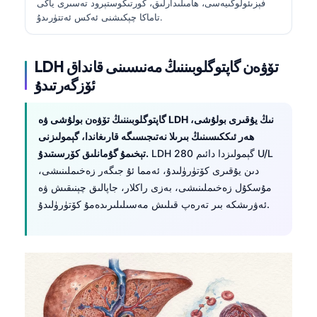
فېزىئولوگىيەسى، ھامىلىدارلىق، كورتىكوستېرود تەسىرى ياكى
تاماكا چېكىشنى ئەكس ئەتتۈرىدۇ.
LDH تۆۋەن گاپتوگلوبىننىڭ مەنىسىنى قانداق
ئۆزگەرتىدۇ
گاپتوگلوبىننىڭ تۆۋەن بولۇشى ۋە LDH نىڭ يۇقىرى بولۇشى،
ھەر ئىككىسىنىڭ بىرىلا نەتىجىسىگە قارىغاندا، گېمولىزنى
LDH گېمولىزدا دائىم 280 U/L
تېخىمۇ گۇمانلىق كۆرسىتىدۇ.
دىن يۇقىرى كۆتۈرۈلىدۇ، ئەمما ئۇ جىگەر زەخىملىنىشى،
مۇسكۇل زەخىملىنىشى، بەزى راكلار، جاپالىق چېنىقىش ۋە
ئەۋرىشكە بىر تەرەپ قىلىش مەسىلىلىرىدەمۇ كۆتۈرۈلىدۇ.