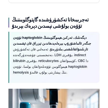
تەجرىبىخانا تەكشۈرۈشىدە گاپتوگلوبىننىڭ
تۆۋەن بولۇشى نېمىدىن دېرەك بېرىدۇ
تۆۋەن haptoglobin دېگەنلىك، ئەركىن ھېموگلوبىننىڭ
جىگەر ئالماشتۇرۇپ بېرەلەيدىغاندىن تېزراق قان ئېقىمىدىن
تازىلىنىۋاتقانلىقىنى بىلدۈرىدۇ.
ئەمەلىي قان تەكشۈرۈش
نەتىجىسىنى چۈشەندۈرگەندە، LDH يۇقىرى، indirect
bilirubin يۇقىرى، reticulocytes كۆپىيىۋاتقان، CBC دا
ھېموگلوبىن تۆۋەنلەۋاتقان بولسا، تۆۋەن haptoglobin
hemolysis نىڭ بېشارىتى بولۇپ قالىدۇ.