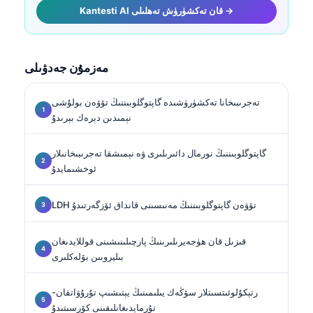
Kantesti AI قان تەكشۈرۈش تەھلىلى →
مەزمۇن جەدۋىلى
تەجرىبىخانا تەكشۈرۈشىدە گاپتوگلوبىننىڭ تۆۋەن بولۇشى
نېمىدىن دېرەك بېرىدۇ
گاپتوگلوبىننىڭ نورمال دائىرىلىرى ۋە نېمىشقا تەجرىبىخانىلار
ئوخشىمايدۇ
LDH تۆۋەن گاپتوگلوبىننىڭ مەنىسىنى قانداق ئۆزگەرتىدۇ
قىزىل قان ھۈجەيرىلىرىنىڭ پارچىلىنىشىنى قوللايدىغان
بىليروبىن بۆلەكلىرى
رتېكۇلوئىتسىتلار سۆڭەك يىلىمىنىڭ يېتىشىپ تۇرۇۋاتقان-
تۇرمايدىغانلىقىنى كۆرسىتىدۇ