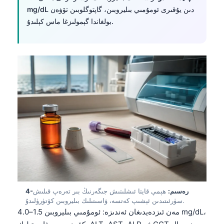
mg/dL دىن يۇقىرى ئومۇمىي بىليروبىن، گاپتوگلوبىن تۆۋەن
بولغاندا گېمولىزغا ماس كېلىدۇ.
4-رەسىم:
ھېمې قايتا ئىشلىتىش جىگەرنىڭ بىر تەرەپ قىلىش
سۈرئىتىدىن ئېشىپ كەتسە، ۋاسىتىلىك بىليروبىن كۆتۈرۈلىدۇ.
مەن ئىزدەيدىغان ئەندىزە: ئومۇمىي بىليروبىن 1.5–4.0 mg/dL،