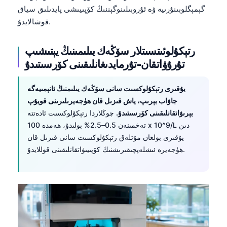
گېمېگلوبىنۇرىيە ۋە ئۇروبىلىنوگېننىڭ كۆپىيىشى پايدىلىق سياق
قوشالايدۇ.
رتېكۇلوئىتسىتلار سۆڭەك يىلىمىنىڭ يېتىشىپ
تۇرۇۋاتقان-تۇرمايدىغانلىقىنى كۆرسىتىدۇ
يۇقىرى رتېكۇلوكسىت سانى سۆڭەك يىلىمنىڭ ئانېمىيەگە
جاۋاب بېرىپ، ياش قىزىل قان ھۈجەيرىلىرىنى قويۇپ
بېرىۋاتقانلىقىنى كۆرسىتىدۇ.
چوڭلاردا رتېكۇلوكسىت ئادەتتە
تەخمىنەن 0.5–2.5% بولىدۇ، ھەمدە 100 x 10^9/L دىن
يۇقىرى بولغان مۇتلەق رتېكۇلوكسىت سانى قىزىل قان
ھۈجەيرە ئىشلەپچىقىرىشنىڭ كۆپىيىۋاتقانلىقىنى قوللايدۇ.