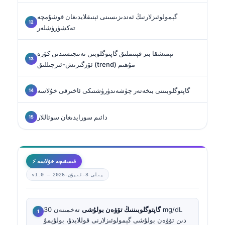
گېمولوئىزلارنىڭ ئەندىزىسىنى ئېنىقلايدىغان قوشۇمچە
تەكشۈرۈشلەر
نېمىشقا بىر قېتىملىق گاپتوگلوبىن نەتىجىسىدىن كۆرە
ئۆزگىرىش-ئىزچىللىق (trend) مۇھىم
گاپتوگلوبىننى بىخەتەر چۈشەندۈرۈشتىكى ئاخىرقى خۇلاسە
دائىم سورايدىغان سوئاللار
⚡ قىسقىچە خۇلاسە
2026-يىلى 3-ئىيۇن
v1.0 —
گاپتوگلوبىننىڭ تۆۋەن بولۇشى
تەخمىنەن 30 mg/dL
دىن تۆۋەن بولۇشى گېمولوئىزلارنى قوللايدۇ، بولۇپمۇ