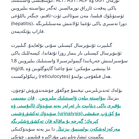
كۆپىنچىسى ۋاسىتىلىك، ALT، AST، ALP ۋە GGT نورمال
ياكى پەقەت ئازراق نورمالسىز. ئەگەر بىۋاسىتە بىليروبىن
ئۈستۈنلۈك قىلسا، مەن سوئالنى ئۆت-ئاقىم، جىگەر ياللۇغى
(hepatitis)، دورا تەسىرى ياكى تۇغما ئۇلانتىش مەسىلىلىرىگە
قاراپ يۆتكەيمەن.
گىلبېرت ئۇنىۋېرسال كېسىلى سۇنى بۇلغايدۇ. گىلبېرت
ئۇنىۋېرسال كېسىلى بار بىمار روزا تۇتقاندا، كېسەللىك ياكى
سۇسىزلىنىش جەريانىدا گېمولىزسىزلا ۋاسىتىلىك بىليروبىن 1.8
mg/dL غا يېتىشى مۇمكىن؛ شۇ چاغدا گاپتوگلوبىن ۋە
رتېكۇلوكسىت (reticulocytes) ھەل قىلغۇچى بولىدۇ.
بۆلەك ئەندىزىلىرىنى تېخىمۇ چوڭقۇر چۈشەندۈرۈش ئۈچۈن،
بىزنىڭ
بىۋاسىتە بىلەن ۋاسىتىلىك بىليروبىن
. .
قان بېسىمى
يۇقىرى ياكى دىئابېت بار ئەرلەر يەنە سۈيدۈك ئالبۇمىنى ۋە
سۈيدۈك تەكشۈرۈشىنى (urinalysis)مۇ كۆرۈپ چىقىشى
كېرەك؛ گەرچە بۇ ماقالە قان تەكشۈرۈشلىرىگە
مەركەزلەشكەن بولسىمۇ، بىزنىڭ
, دا بىز يەنە سۈيدۈكتىكى
پىگمېنت ئىشارەتلىرىنى مۇزاكىرە قىلىمىز، چۈنكى