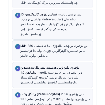
LDH ۋە ۋاسىتىلىك بىليروبىن بىرگە كۆپىيگەندە.
ئىنتايىن تۆۋەن گاپتوگلوبىن
10 mg/dL دىن تۆۋەن
بولۇشى تومۇردا (intravascular) بولىدىغان
گېمولوئىزلار ئۈچۈن كۈچلۈك ئىشارەت، ئەمما ئېغىر
دەرىجىدىكى جىگەر كېسەللىكىمۇ ئۇنى
تۆۋەنلىتىۋېتەلەيدۇ.
تەخمىنەن 280 U/L دىن يۇقىرى بولۇشى يالغۇزلا
LDH
خاس ئەمەس؛ گاپتوگلوبىن تۆۋەن بولغاندا ئۇ تېخىمۇ
پايدىلىق بولۇپ قالىدۇ.
يۇقىرى بىليۇرۇبىن ھەمىشە بېغىرنىڭ سەۋەبىدىن
بولمايدۇ.
1.0 mg/dL دىن يۇقىرى، بىراق بىۋاسىتە
بىليروبىن نورمال بولسا، كۆپىنچە گېموگلوبىننىڭ
پارچىلىنىشىنىڭ كۈچىيىۋاتقانلىقىنى كۆرسىتىدۇ.
2.5% دىن يۇقىرى
رېتىكۇلوكىت (Reticulocytes)
ياكى ئومۇمىي سانى 100 x 10^9/L دىن يۇقىرى بولسا،
سۆڭەك يىلىمى يوقاپ كەتكەن قىزىل قان