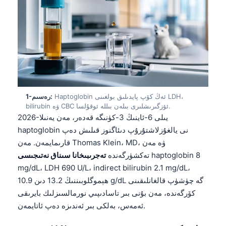
Haptoglobin ئەڭ كۆپ پايدىلىق بولغىنى LDH،
1-رەسىم:
bilirubin ۋە CBC ئۆزگىرىشلىرى بىلەن بىللە ئوقۇلسا.
2026-يىلى 6-ئاينىڭ 3-كۈنىگە قەدەر، مەن يەنىلا
haptoglobin نى يالغۇزلاشتۇرۇپ دىئاگنوز قىلىش دەپ
قارىمايمەن. مەن Thomas Klein، MD، ۋە مەن
haptoglobin 8
تەكشۈرگەندە
تەجرىبىخانا سىناق نەتىجىسى
mg/dL، LDH 690 U/L، indirect bilirubin 2.1 mg/dL،
ھېموگلوبىننىڭ 13.2 دىن 10.9 g/dL گە چۈشۈپ قالغانلىقىنى
كۆرگەندە، مەن بۇنى بىر تاسادىپىي نورمالسىزلىك بايرىقى
ئەمەس، بەلكى بىر ئەندىزە دەپ ئاتايمەن.