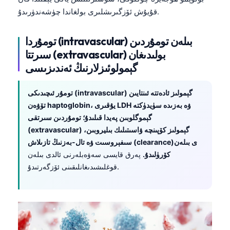
Euskara
قۇيۇش ئۆزگىرىشلىرى بولغاندا چۈشەندۈرىدۇ.
Македонски јазик
Latviešu valoda
تومۇردا (intravascular) بىلەن تومۇردىن
Galego
سىرتتا (extravascular) بولىدىغان
گېمولوئىزلارنىڭ ئەندىزىسى
অসমীয়া
සිංහල
تومۇر ئىچىدىكى (intravascular) گېمولىز ئادەتتە ئىنتايىن
سنڌي
تۆۋەن haptoglobin، يۇقىرى LDH ۋە بەزىدە سۈيدۈكتە
گېموگلوبىن پەيدا قىلىدۇ؛ تومۇردىن سىرتقى
پښتو
(extravascular) گېمولىز كۆپىنچە ۋاسىتىلىك بىليروبىن،
سىفېروسىت ۋە تال-بەزنىڭ تازىلاش (clearance)ى بىلەن
Slovenčina
كۆرۈلىدۇ.
پەرق قايسى سەۋەبلەرنى ئالدى بىلەن
قوغلىشىدىغانلىقىنى ئۆزگەرتىدۇ.
Hrvatski
Suomi
Қазақ тілі
Català