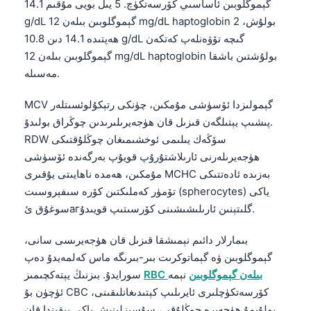
گېموگلوبىن ئاساسىي كۆرسەتكۈچ. 5 يىل بويى مۇقىم 14.1
Frysk
g/dL گېموگلوبىن بىلەن 12 mg/dL haptoglobin بولۇش، 2
Esperanto
ھەپتىدە 14.1 دىن 10.8 g/dL گىچە تۆۋەنلەپ كەتكەن
گېموگلوبىن بىلەن 12 mg/dL haptoglobin بولۇشتىن باشقا
Беларуская мова
مەسىلە.
Татар теле
MCV گېمولىزدا ئۆسۈشى مۇمكىن، چۈنكى رتېكۇلوئسىتلەر
Кыргызча
پىشىپ يېتىلگەن قىزىل قان ھۈجەيرىلىرىدىن چوڭراق بولىدۇ.
Cebuano
RDW سۆڭەك يىلىمى ئوخشىمىغان چوڭلۇقتىكى
Basa Jawa
ھۈجەيرىلەرنى ئارىلاشتۇرۇپ قويۇپ بەرگەندە ئۆسۈشى
مۇمكىن، ھەمدە ناھايىتى يۇقىرى MCHC بەزىدە ئادەتتىكى
ພາສາລາວ
تۆمۈر كەملىكتىن كۆرە سىفېروسىت (spherocytes) ياكى
Монгол
سوغۇق ئагگلىتېنىن ئارىلىشىشىنى كۆرسىتىپ قويىدۇ.
Afrikaans
بىمارلار دائىم نېمىشقا قىزىل قان ھۈجەيرىسى سانى،
العربية المغربية
گېموگلوبىن ۋە گېماتوكرىت بىر-بىرىگە ماس كەلمەيدۇ دەپ
Occitan
RBC بىلەن گېموگلوبىن
نېمە
سورايدۇ. بىزنىڭ يېتەكچىمىز
Gàidhlig
ئۈچۈن بۇ CBC كۆرسەتكۈچلىرى ئايرىلىپ كېتىدىغانلىقىنى،
بولۇپمۇ ھۈجەيرە چوڭلۇقى، سۇسىزلىنىش ياكى يېقىندا قان