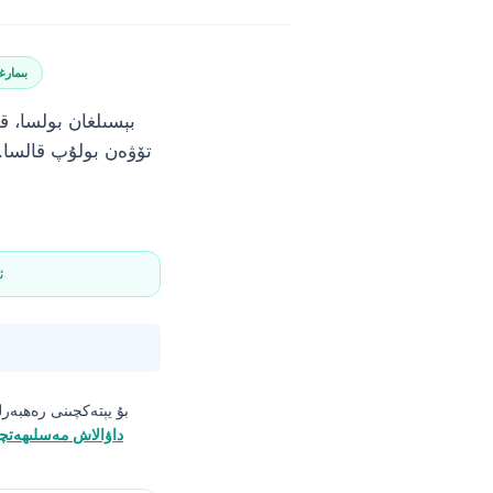
بىمارغ
✅
بۇ يېتەكچىنى رەھبەرل
داۋالاش مەسلىھەتچ