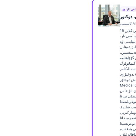
Frysk
اش ئاپتور
Esperanto
 دوكتور
Беларуская мова
دوكتور توماس كلاین 15
Татар теле
ىبىسى بار،
بابىتى ۋە AI
Кыргызча
لىق تەھلىل
خەسسىس،
Cebuano
ن گۇۋاھنامە
 گېماتولوگ
Basa Jawa
سەللىكلەر
دوختۇرى. Kantesti AI دا
ພາສາລາວ
ش دوختۇر (Chief
Medic) بولۇش
Монгол
ن، ئۇ خاس
Afrikaans
تىكى نېرۋا
وغرىلىقىغا
العربية المغربية
ەت قىلىدۇ.
ئوماركىرنى
Occitan
ەجرىبىخانا
 توغرىسىدا
Gàidhlig
تى ھەققىدە
قالە ئېلان