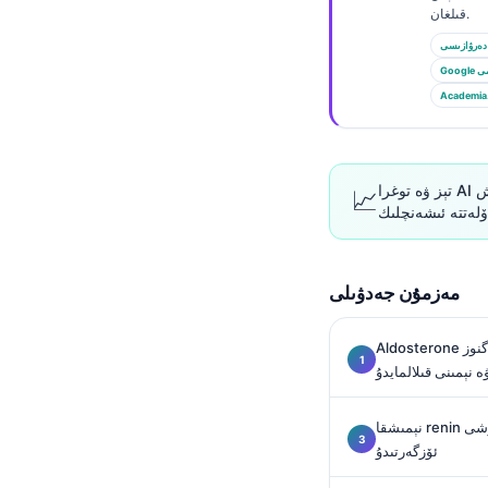
Euskara
قىلغان.
Македонски јазик
دەرۋازىسى
Latviešu valoda
الىمى
Academia
Galego
অসমীয়া
සිංහල
تېز ۋە توغرا AI ئارقىلىق قان تەكشۈرۈش نەتىجىسىنى تەھلىل قىلىش
📈
سنڌي
پښتو
مەزمۇن جەدۋىلى
Slovenčina
Aldosterone تەكشۈرۈش نەتىجىسى نېمىنى دىئاگنوز
Hrvatski
ۋە نېمىنى قىلالمايدۇ
Suomi
نېمىشقا renin تەكشۈرۈشى aldosterone نىڭ مەنىسىنى
Қазақ тілі
ئۆزگەرتىدۇ
Català