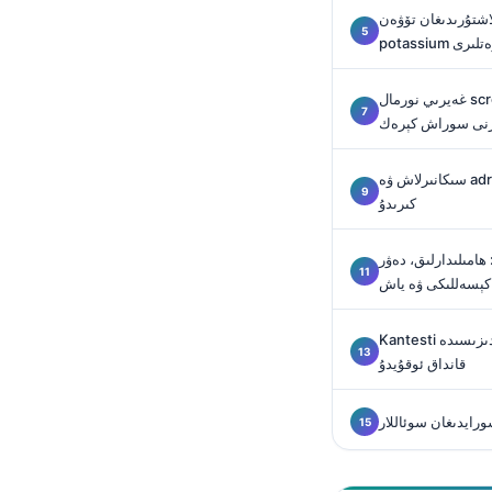
O‘zbekcha
اشتۇرىدىغان تۆۋەن
ىشارەتلىرى
Українська
አማርኛ
غەيرىي نورمال screening تەكشۈرۈشنى قايتىلاشتىن
ەرنى سوراش كېرەك
Kiswahili
ភាសាខ្មែរ
سىكانىرلاش ۋە adrenal vein sampling سۆھبەتكە قاچان
ဗမာစာ
كىرىدۇ
ไทย
دارلىق، دەۋر (cycles)، بۆرەك
Tagalog
كېسەللىكى ۋە ياش
Tiếng Việt
Kantesti نىڭ پۈتۈن پانېل ئەندىزىسىدە aldosterone نى
Bahasa Melayu
قانداق ئوقۇيدۇ
മലയാളം
ಕನ್ನಡ
ورايدىغان سوئاللار
ગુજરાતી
தமிழ்