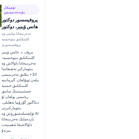
تۆھپىكار
مۇتەخەسسىس
پروفېسسور دوكتور
ھانس ۋېبېر، دوكتور
تەجرىبىخانا تېبابىتى ۋە
كلىنىكىلىق بىئوخىمىيە
پروفېسسورى
پروف. د. خانس ۋېبېر
كلىنىكىلىق بىيوخىمىيە،
تەجرىبىخانا داۋالاش ۋە
بىئوماركىر تەتقىقاتىدا
30+ يىللىق تەجرىبىسى
بىلەن تونۇلغان. گېرمانىيە
كلىنىكىلىق خىمىيە
جەمئىيىتىنىڭ سابىق
رەئىسى بولغان ئۇ
دىئاگنوز گۇرۇپپا تەھلىلى،
بىئوماركىرنى
ئۆلچەملەشتۈرۈش ۋە AI
ياردەملىك تەجرىبىخانا
داۋالاشىغا ئەھمىيەت
بېرىدۇ.