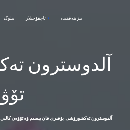
بىز ھەققىدە
ئاچقۇچىلار
بىلوگ
آلدوسترون تەك
تۆۋە
آلدوسترون تەكشۈرۈشى: يۇقىرى قان بېسىم ۋە تۆۋەن كالىي ئ