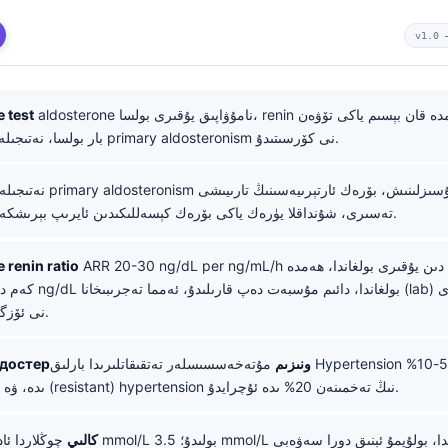
v1.0
aldosterone نامۇۋاپىق يۇقىرى بولسا، renin تۆۋەن بولسا، ھەمدە قان بېسىم ياكى تۆۋەن
 test
potassium بار بولسا، نەتىجىلەر primary aldosteronism نى كۆرسىتىدۇ.
تەسىرى، شۇنداقلا يۈرەك ياكى بۆرەك كېسەللىكىدىن ئايرىپ بېرىشكە ياردەم بېرىدۇ.
ARR 20-30 ng/dL per ng/mL/h دىن يۇقىرى بولغاندا، ھەمدە aldosterone
 renin ratio
cutoff نى ئۆزگەرتىدۇ.
ئاساسىي альдостерونىزىم
مۇتەخەسسىسلەر تەتقىقاتلىرىدا بارلىق Hypertension نىڭ تەخمىنەن 5-10%
ىدە، ۋە مۇقاۋىمەتچان (resistant) hypertension نىڭ تەخمىنەن 20% ىدە ئۇچرايدۇ.
كالىي