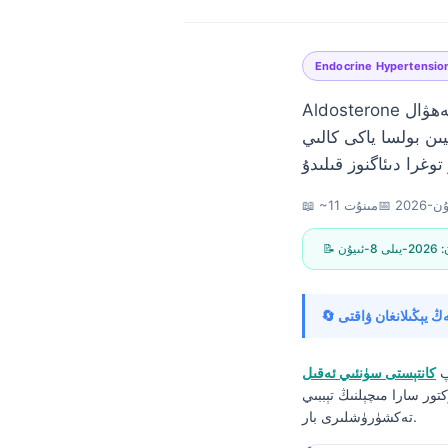
Endocrine Hypertensio
Aldosterone نىڭ يۇقىرى نەتىجىسى ئەڭ مۇھىم بولىدىغان ئەھۋال: renin بېسىلغان بولسا، قان بېسىمنى
pot) تۆۋەن بولۇپ قالسا. پەقەت ساننىڭ ئۆزىلا سەۋەبنى
📅
📖 ~11 مىنۇت
ن:
2026-يىلى 8-ئىيۇن
پ
كانتېستى سۈنئىي ئەقىل
تور سارا مىچېلنىڭ تېببىي
Norsk bokmål
تەكشۈرۈشلىرى بار.
Ślōnskŏ gŏdka