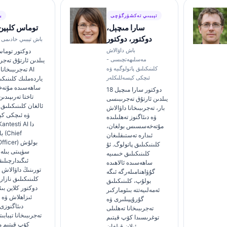
تېببىي تەكشۈرگۈچى
ب
سارا مىچېل،
توماس كلېين،
دوكتور، دوكتور
كانتېستى AI باش تېببىي خادىمى
باش داۋالاش
مەسلىھەتچىسى -
يىلدىن ئارتۇق تەجر
كلىنىكىلىق پاتولوگىيە ۋە
تەجرىبىخانا تې
ئىچكى كېسەللىكلەر
ياردەملىك كلىنىكى
ساھەسىدە مۇتە
دوكتور سارا مىچېل 18
تاختا تەرىپىدى
يىلدىن ئارتۇق تەجرىبىسى
ئالغان كلىنىكىلىق
بار، تەجرىبىخانا داۋالاش
ۋە ئىچكى كې
ۋە دىئاگنوز تەھلىلىدە
مۇتەخەسسىس بولغان،
با
ئىدارە تەستىقلىغان
al Officer
كلىنىكىلىق پاتولوگ. ئۇ
سۈپىتى بىلە
كلىنىكىلىق خىمىيە
ئىگىدارچىلىق
ساھەسىدە ئالاھىدە
تورىنىڭ داۋالاش ت
گۇۋاھنامىلەرگە ئىگە
كلىنىكىلىق نازار
بولۇپ، كلىنىكىلىق
دوكتور كلاین بى
ئەمەلىيەتتە بىئوماركىر
ئىزاھلاش ۋە ت
گۇرۇپپىلىرى ۋە
دىئاگنوزى
تەجرىبىخانا تەھلىلى
تەجرىبىخانا تېبابى
توغرىسىدا كۆپ قېتىم
كۆپ قېتىم ما
ئېلان قىلغان.