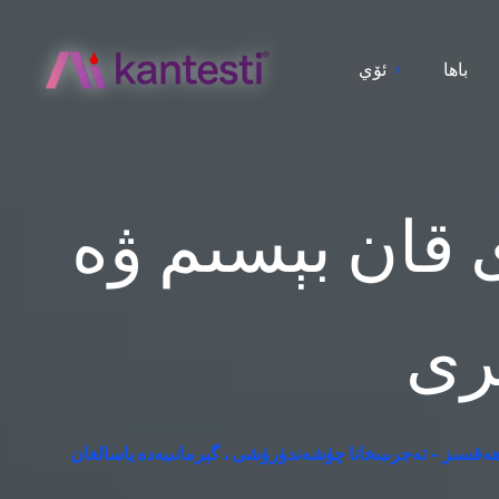
باھا
ئۆي
قان بېسىم ۋە
ىرى
ەقسىز - تەجرىبىخانا چۈشەندۈرۈشى ، گېرمانىيەدە ياسالغان