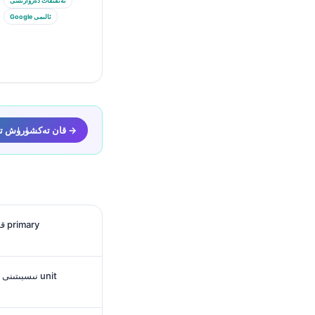
تەتقىقات دەرۋازىسى
Google ئالىمى
Kantesti AI قان تەكشۈرۈش تەھلىلى →