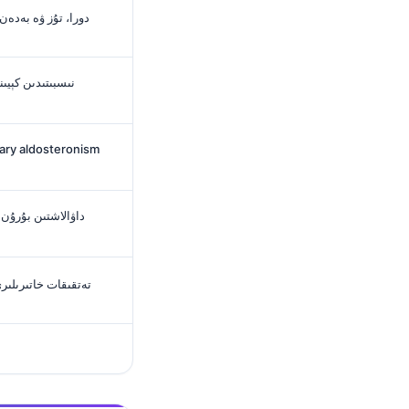
دورا، تۇز ۋە بەدەن
داۋالاشتىن بۇرۇن
تەتقىقات خاتىرىلىرى 