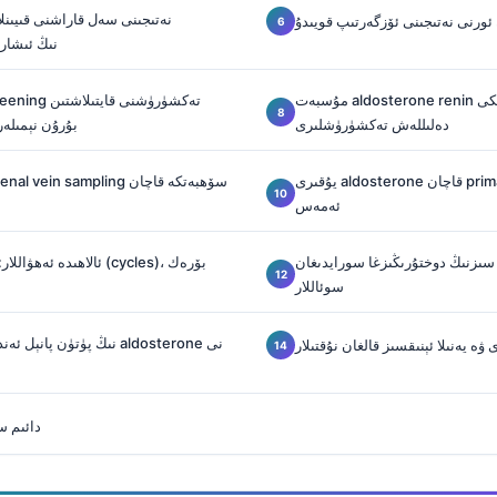
نەتىجىنى سەل قاراشنى قىيىنل
 ئورنى نەتىجىنى ئۆزگەرتىپ قويىدۇ
potassium نىڭ ئ
مۇسبەت aldosterone renin نىسبىتىدىن كېيىنكى
دەلىللەش تەكشۈرۈشلىرى
بۇرۇن نېمىل
يۇقىرى aldosterone قاچان primary aldosteronism
ئەمەس
 سىزنىڭ دوختۇرىڭىزغا سورايدىغان
ئالاھىدە ئەھۋاللار: ھامىلى
سوئاللار
ۋە يەنىلا ئېنىقسىز قالغان نۇقتىلار
دائىم س