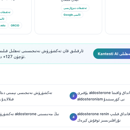
تەتقىقات دەرۋازىسى
تەتقىقات 
Google ئالىمى
Google ئ
.edu
ORCID
ئۈچۈن 127+ دۆلەتتە ئىشەنچلىك.
يۇقىرى aldosterone قانداق ۋاقىتتا primary
aldosteronism نى كۆرسىتىدۇ
قىلالايدۇ 
aldosterone renin نىسبىتىنى قانداق قىلىپ unit
تۇزاقلىرىسىز ئوقۇش كېرەك