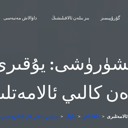
گۇرۇپپىمىز
بىز بىلەن ئالاقىلىشىڭ
داۋالاش مەنبەسى
شۈرۈشى: يۇقىرى 
ن كالىي ئالامەتل
الامەتلىرى
>
ماقالىلەر
>
بىلوگ
>
سۈنئىي ئەقىل قان ئانالىزچىسى ھ