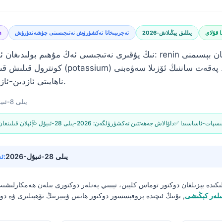
ا قۇلاي
2026-يىللىق يېڭىلاش
تەجرىبىخانا تەكشۈرۈش نەتىجىسىنى چۈشەندۈرۈش
n
كونترول قىلىش قىيىن بولسا ياكى كالىي (assium
ناھايىتى ئازدىن-ئاز توغرا دىئاگنوز قىلىدۇ.
2026-يىلى 8-ئىيۇن
 ئىسپات-ئاساسىدا
🩺 داۋالاش جەھەتتىن تەكشۈرۈلگەن:
2026-يىلى 28-ئىيۇل
📝 ئېلان قىلىنغا
2026-يىلى 28-ئىيۇل
🔄 ئەڭ يېڭىلانغان ۋاقتى:
ىكىدە يېزىلغان
دوكتور توماس كلېين، تېببىي پەنلەر دوكتورى
بىلەن ھەمكارلىشى
ىلەر كېڭىشى
, بۇنىڭ ئىچىدە پروفېسسور دوكتور ھانس ۋېبېرنىڭ تۆھپىلىرى ۋە دوك