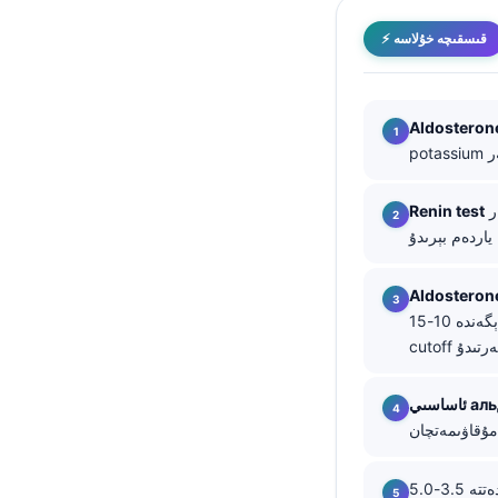
తెలుగు
⚡ قىسقىچە خۇلاسە
मराठी
اردو
Aldosterone
বাংলা
Shqip
نەتىجىلەر primary aldosteronism نى سۇسىزلىنىش، بۆرەك ئارتېرىيەسىنىڭ تارىيىشى، diuretic
Renin test
Magyar
Slovenščina
한국어
Aldosterone
كەم دېگەندە 10-15 ng/dL بولغاندا، دائىم مۇسبەت دەپ قارىلىدۇ، ئەمما تەجرىبىخانا (lab) بەلگىلىمىلىرى
Polski
Lietuvių kalba
Русский
ქართული
Čeština
چوڭلاردا ئادەتتە 3.5-5.0 mmol/L بولىدۇ؛ 3.5 mmol/L دىن تۆۋەن بولغاندا، بولۇپمۇ ئېنىق دورا سەۋەبى