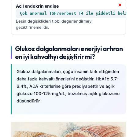
Català
Acil endokrin endişe
Çok anormal TSH/serbest T4 ile şiddetli belirti
O‘zbekcha
Besin değişiklikleri tıbbi değerlendirmeyi
Українська
geciktirmemelidir.
አማርኛ
Kiswahili
Glukoz dalgalanmaları enerjiyi artıran
ភាសាខ្មែរ
en iyi kahvaltıyı değiştirir mi?
ဗမာစာ
Glukoz dalgalanmaları, çoğu insanın fark ettiğinden
ไทย
daha fazla kahvaltı önerilerini değiştirir. HbA1c 5.7-
Tagalog
6.4%, ADA kriterlerine göre prediyabettir ve açlık
glukozu 100-125 mg/dL, bozulmuş açlık glukozunu
Tiếng Việt
düşündürür.
Bahasa Melayu
മലയാളം
ಕನ್ನಡ
ગુજરાતી