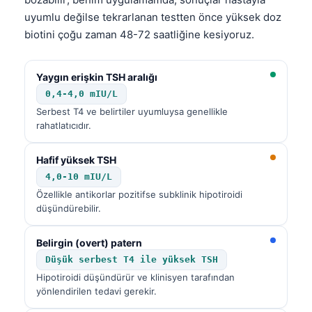
Gàidhlig
uyumlu değilse tekrarlanan testten önce yüksek doz
Euskara
biotini çoğu zaman 48-72 saatliğine kesiyoruz.
Македонски јазик
Latviešu valoda
Yaygın erişkin TSH aralığı
Galego
0,4-4,0 mIU/L
Serbest T4 ve belirtiler uyumluysa genellikle
অসমীয়া
rahatlatıcıdır.
සිංහල
Hafif yüksek TSH
سنڌي
4,0-10 mIU/L
پښتو
Özellikle antikorlar pozitifse subklinik hipotiroidi
düşündürebilir.
Slovenčina
Belirgin (overt) patern
Hrvatski
Düşük serbest T4 ile yüksek TSH
Suomi
Hipotiroidi düşündürür ve klinisyen tarafından
yönlendirilen tedavi gerekir.
Қазақ тілі