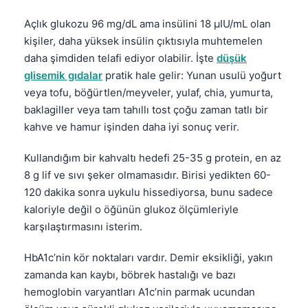
Čeština
Açlık glukozu 96 mg/dL ama insülini 18 µIU/mL olan
日本語
kişiler, daha yüksek insülin çıktısıyla muhtemelen
Eesti
daha şimdiden telafi ediyor olabilir. İşte
düşük
glisemik gıdalar
pratik hale gelir: Yunan usulü yoğurt
Azərbaycan dili
veya tofu, böğürtlen/meyveler, yulaf, chia, yumurta,
Bosanski
baklagiller veya tam tahıllı tost çoğu zaman tatlı bir
Svenska
kahve ve hamur işinden daha iyi sonuç verir.
Српски језик
Kullandığım bir kahvaltı hedefi 25-35 g protein, en az
Íslenska
8 g lif ve sıvı şeker olmamasıdır. Birisi yedikten 60-
Հայերեն
120 dakika sonra uykulu hissediyorsa, bunu sadece
kaloriyle değil o öğünün glukoz ölçümleriyle
Bahasa Indonesia
karşılaştırmasını isterim.
हिन्दी
Nederlands
HbA1c’nin kör noktaları vardır. Demir eksikliği, yakın
zamanda kan kaybı, böbrek hastalığı ve bazı
Dansk
hemoglobin varyantları A1c’nin parmak ucundan
Български