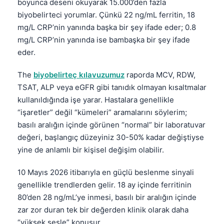
boyunca deseni okuyarak 15.000’den fazla
biyobelirteci yorumlar. Çünkü 22 ng/mL ferritin, 18
mg/L CRP’nin yanında başka bir şey ifade eder; 0.8
mg/L CRP’nin yanında ise bambaşka bir şey ifade
eder.
The
biyobelirteç kılavuzumuz
raporda MCV, RDW,
TSAT, ALP veya eGFR gibi tanıdık olmayan kısaltmalar
kullanıldığında işe yarar. Hastalara genellikle
“işaretler” değil “kümeleri” aramalarını söylerim;
basılı aralığın içinde görünen “normal” bir laboratuvar
değeri, başlangıç düzeyiniz 30-50% kadar değiştiyse
yine de anlamlı bir kişisel değişim olabilir.
10 Mayıs 2026 itibarıyla en güçlü beslenme sinyali
genellikle trendlerden gelir. 18 ay içinde ferritinin
80’den 28 ng/mL’ye inmesi, basılı bir aralığın içinde
zar zor duran tek bir değerden klinik olarak daha
“yüksek sesle” konuşur.