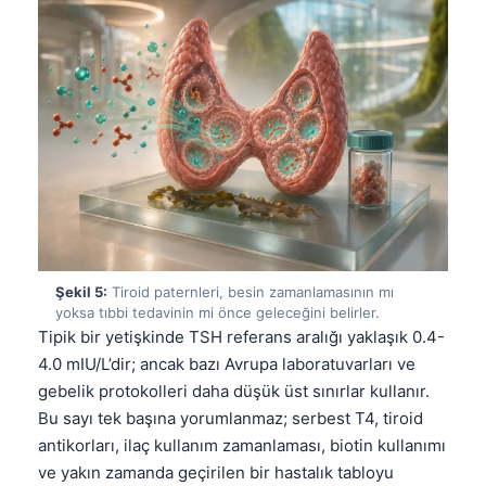
Şekil 5:
Tiroid paternleri, besin zamanlamasının mı
yoksa tıbbi tedavinin mi önce geleceğini belirler.
Tipik bir yetişkinde TSH referans aralığı yaklaşık 0.4-
4.0 mIU/L’dir; ancak bazı Avrupa laboratuvarları ve
gebelik protokolleri daha düşük üst sınırlar kullanır.
Bu sayı tek başına yorumlanmaz; serbest T4, tiroid
Norsk bokmål
antikorları, ilaç kullanım zamanlaması, biotin kullanımı
ve yakın zamanda geçirilen bir hastalık tabloyu
Ślōnskŏ gŏdka