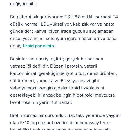
değiştirebilir.
Frysk
Esperanto
Bu paterni sık görüyorum: TSH 6.8 mIU/L, serbest T4
düşük-normal, LDL yükseliyor, kabızlık var ve hasta
Беларуская мова
günde dört kahve içiyor. İrade gücünü suçlamadan
Татар теле
önce iyot alımını, selenyum içeren besinleri ve daha
Кыргызча
geniş
tiroid panelinin
.
ئۇيغۇرچە
Besinler sınırları iyileştirir; gerçek bir hormon
Cebuano
yetmezliği değildir. Düzenli protein, yeterli
Basa Jawa
karbonhidrat, gerektiğinde iyotlu tuz, deniz ürünleri,
süt ürünleri, yumurta ve Brezilya cevizi gibi
ພາສາລາວ
selenyumdan zengin gıdalar tiroid fizyolojisini
Монгол
destekleyebilir; ancak belirgin hipotiroidi mevcutsa
Afrikaans
levotiroksinin yerini tutmazlar.
العربية المغربية
Biotin kurnaz bir durumdur. Saç takviyelerinde yaygın
Occitan
olan 5-10 mg dozlar bazı tiroid immünassay’lerini
bozabilir; benim uygulamamda, sonuçlar hastayla