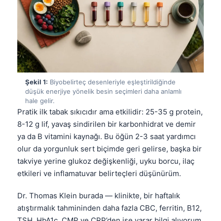
Şekil 1:
Biyobelirteç desenleriyle eşleştirildiğinde
düşük enerjiye yönelik besin seçimleri daha anlamlı
hale gelir.
Pratik ilk tabak sıkıcıdır ama etkilidir: 25-35 g protein,
8-12 g lif, yavaş sindirilen bir karbonhidrat ve demir
ya da B vitamini kaynağı. Bu öğün 2-3 saat yardımcı
olur da yorgunluk sert biçimde geri gelirse, başka bir
takviye yerine glukoz değişkenliği, uyku borcu, ilaç
etkileri ve inflamatuvar belirteçleri düşünürüm.
Dr. Thomas Klein burada — klinikte, bir haftalık
atıştırmalık tahmininden daha fazla CBC, ferritin, B12,
TSH, HbA1c, CMP ve CRP’den işe yarar bilgi alıyorum.