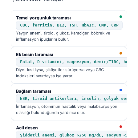
Temel yorgunluk taraması
CBC, ferritin, B12, TSH, HbA1c, CMP, CRP
Yaygın anemi, tiroid, glukoz, karaciğer, böbrek ve
inflamasyon ipuçlarını bulur.
Ek besin taraması
Folat, D vitamini, magnezyum, demir/TIBC, homos
Diyet kısıtlıysa, şikâyetler sürüyorsa veya CBC
indeksleri sınırdaysa işe yarar.
Bağlam taraması
ESR, tiroid antikorları, insülin, çölyak serolo
İnflamasyon, otoimmün hastalık veya malabsorpsiyon
olasılığı bulunduğunda yardımcı olur.
Acil desen
Şiddetli anemi, glukoz >250 mg/dL, sodyum <125 