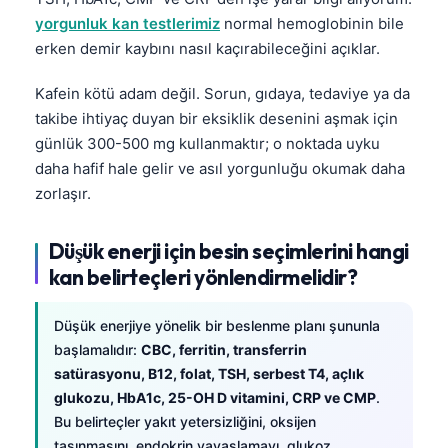
yorgunluk kan testlerimiz
normal hemoglobinin bile
erken demir kaybını nasıl kaçırabileceğini açıklar.
Kafein kötü adam değil. Sorun, gıdaya, tedaviye ya da
takibe ihtiyaç duyan bir eksiklik desenini aşmak için
günlük 300-500 mg kullanmaktır; o noktada uyku
daha hafif hale gelir ve asıl yorgunluğu okumak daha
zorlaşır.
Düşük enerji için besin seçimlerini hangi
kan belirteçleri yönlendirmelidir?
Düşük enerjiye yönelik bir beslenme planı şununla
başlamalıdır:
CBC, ferritin, transferrin
satürasyonu, B12, folat, TSH, serbest T4, açlık
glukozu, HbA1c, 25-OH D vitamini, CRP ve CMP
.
Bu belirteçler yakıt yetersizliğini, oksijen
taşınmasını, endokrin yavaşlamayı, glukoz