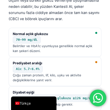
ölçüm veya sürekli glukoz verileriyle uyuşmamasına
فارسی
neden olabilir; bu yüzden Kantesti AI, şeker
sorununu fazla ciddiye almadan önce tam kan sayımı
简体中文
(CBC) ve böbrek ipuçlarını arar.
Română
Ελληνικά
Normal açlık glukozu
Português
70-99 mg/dL
Belirtiler ve HbA1c uyumluysa genellikle normal açlık
Español
kan şekeri düzeni.
Italiano
עִבְרִית
Prediyabet aralığı
A1c 5.7-6.4%
Français
Çoğu zaman protein, lif, kilo, uyku ve aktivite
العربية
değişikliklerine yanıt verir.
Deutsch
Diyabet eşiği
English
A1c ≥6.5% veya açlık glukozu ≥126 mg/dL
Türkçe
Tanısal doğrulama ve tıbbi takip gerekir.