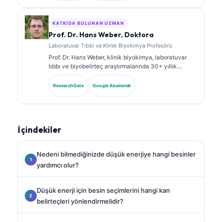
kapsamlı şekilde yayın yapmıştır.
KATKIDA BULUNAN UZMAN
Prof. Dr. Hans Weber, Doktora
Laboratuvar Tıbbi ve Klinik Biyokimya Profesörü
Prof. Dr. Hans Weber, klinik biyokimya, laboratuvar
tıbbı ve biyobelirteç araştırmalarında 30+ yıllık
uzmanlığa sahiptir. Alman Klinik Kimya Derneği’nin
eski Başkanıdır; tanısal panel analizi, biyobelirteç
ResearchGate
Google Akademik
standardizasyonu ve yapay zeka destekli laboratuvar
tıbbı alanlarında uzmanlaşmıştır.
İçindekiler
Nedeni bilmediğinizde düşük enerjiye hangi besinler
yardımcı olur?
Düşük enerji için besin seçimlerini hangi kan
belirteçleri yönlendirmelidir?