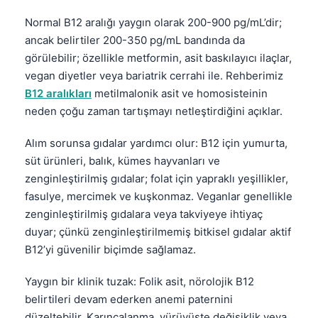
Normal B12 aralığı yaygın olarak 200-900 pg/mL’dir;
ancak belirtiler 200-350 pg/mL bandında da
görülebilir; özellikle metformin, asit baskılayıcı ilaçlar,
vegan diyetler veya bariatrik cerrahi ile. Rehberimiz
B12 aralıkları
metilmalonik asit ve homosisteinin
neden çoğu zaman tartışmayı netleştirdiğini açıklar.
Alım sorunsa gıdalar yardımcı olur: B12 için yumurta,
süt ürünleri, balık, kümes hayvanları ve
zenginleştirilmiş gıdalar; folat için yapraklı yeşillikler,
fasulye, mercimek ve kuşkonmaz. Veganlar genellikle
zenginleştirilmiş gıdalara veya takviyeye ihtiyaç
duyar; çünkü zenginleştirilmemiş bitkisel gıdalar aktif
B12’yi güvenilir biçimde sağlamaz.
Yaygın bir klinik tuzak: Folik asit, nörolojik B12
belirtileri devam ederken anemi paternini
düzeltebilir. Karıncalanma, yürüyüşte değişiklik veya