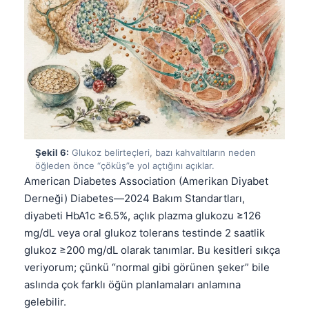
தமிழ்
తెలుగు
मराठी
اردو
বাংলা
Shqip
Şekil 6:
Glukoz belirteçleri, bazı kahvaltıların neden
Magyar
öğleden önce “çöküş”e yol açtığını açıklar.
Slovenščina
American Diabetes Association (Amerikan Diyabet
Derneği) Diabetes—2024 Bakım Standartları,
한국어
diyabeti HbA1c ≥6.5%, açlık plazma glukozu ≥126
Polski
mg/dL veya oral glukoz tolerans testinde 2 saatlik
Lietuvių kalba
glukoz ≥200 mg/dL olarak tanımlar. Bu kesitleri sıkça
veriyorum; çünkü “normal gibi görünen şeker” bile
Русский
aslında çok farklı öğün planlamaları anlamına
ქართული
gelebilir.