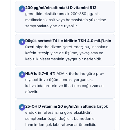
200 pg/mL’nin altındaki D vitamini B12
genellikle eksiktir; ancak 200-350 pg/mL,
metilmalonik asit veya homosistein yüksekse
semptomlara yine de uyabilir.
Düşük serbest T4 ile birlikte TSH 4.0 mIU/L’nin
üzeri
hipotiroidizme işaret eder; bu, insanların
kafein isteyip yine de üşüme, yavaşlama ve
kabızlık hissetmesinin yaygın bir nedenidir.
HbA1c 5,7-6,4%
ADA kriterlerine göre pre-
diyabettir ve öğün sonrası yorgunluk,
kahvaltıda protein ve lif artınca çoğu zaman
düzelir.
25-OH D vitamini 20 ng/mL’nin altında
birçok
endokrin referansına göre eksikliktir;
semptomlar özgül değildir, bu nedenle
tahminden çok laboratuvarlar önemlidir.