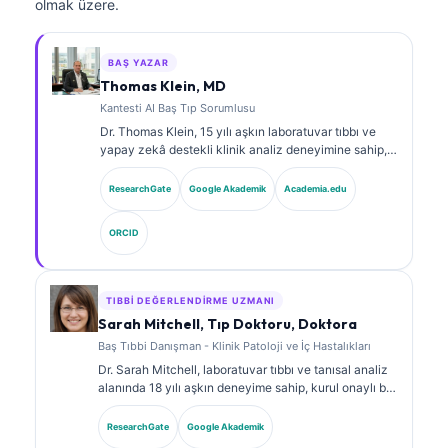
olmak üzere.
BAŞ YAZAR
Thomas Klein, MD
Kantesti AI Baş Tıp Sorumlusu
Dr. Thomas Klein, 15 yılı aşkın laboratuvar tıbbı ve
yapay zekâ destekli klinik analiz deneyimine sahip,
kurul onaylı bir klinik hematolog ve dâhiliye
uzmanıdır. Kantesti AI bünyesinde Tıbbi Direktör
ResearchGate
Google Akademik
Academia.edu
olarak, tescilli sinir ağının tıbbi doğruluğuna ilişkin
klinik gözetim sağlar. Dr. Klein, biyobelirteç
ORCID
yorumlanması ve laboratuvar tıbbı konularında
laboratuvar tanılarına ilişkin kapsamlı yayınlar
yapmıştır.
TIBBI DEĞERLENDIRME UZMANI
Sarah Mitchell, Tıp Doktoru, Doktora
Baş Tıbbi Danışman - Klinik Patoloji ve İç Hastalıkları
Dr. Sarah Mitchell, laboratuvar tıbbı ve tanısal analiz
alanında 18 yılı aşkın deneyime sahip, kurul onaylı bir
klinik patologdur. Klinik kimya alanında uzmanlık
sertifikalarına sahiptir ve klinik uygulamada
ResearchGate
Google Akademik
biyobelirteç panelleri ile laboratuvar analizi üzerine