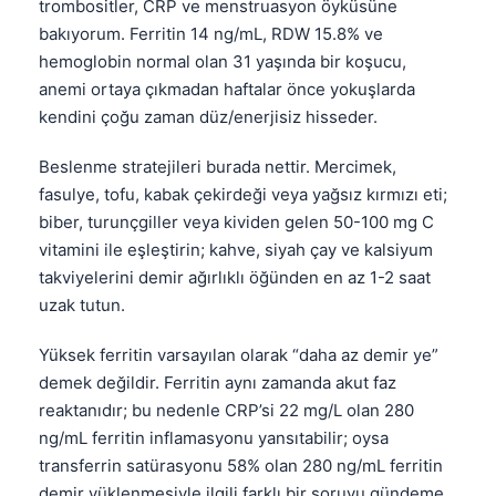
trombositler, CRP ve menstruasyon öyküsüne
bakıyorum. Ferritin 14 ng/mL, RDW 15.8% ve
hemoglobin normal olan 31 yaşında bir koşucu,
anemi ortaya çıkmadan haftalar önce yokuşlarda
kendini çoğu zaman düz/enerjisiz hisseder.
Beslenme stratejileri burada nettir. Mercimek,
fasulye, tofu, kabak çekirdeği veya yağsız kırmızı eti;
biber, turunçgiller veya kividen gelen 50-100 mg C
vitamini ile eşleştirin; kahve, siyah çay ve kalsiyum
takviyelerini demir ağırlıklı öğünden en az 1-2 saat
uzak tutun.
Yüksek ferritin varsayılan olarak “daha az demir ye”
demek değildir. Ferritin aynı zamanda akut faz
reaktanıdır; bu nedenle CRP’si 22 mg/L olan 280
ng/mL ferritin inflamasyonu yansıtabilir; oysa
transferrin satürasyonu 58% olan 280 ng/mL ferritin
demir yüklenmesiyle ilgili farklı bir soruyu gündeme