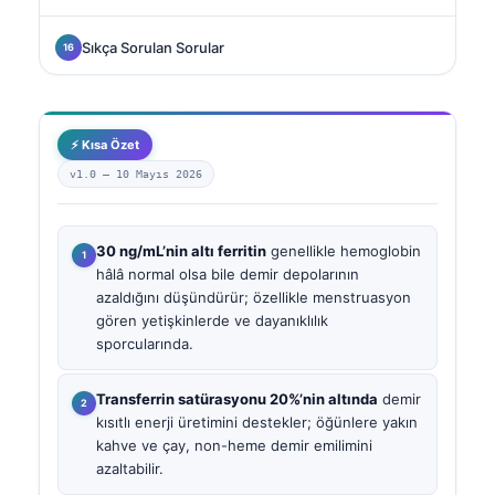
Sıkça Sorulan Sorular
⚡ Kısa Özet
v1.0 —
10 Mayıs 2026
30 ng/mL’nin altı ferritin
genellikle hemoglobin
hâlâ normal olsa bile demir depolarının
azaldığını düşündürür; özellikle menstruasyon
gören yetişkinlerde ve dayanıklılık
sporcularında.
Transferrin satürasyonu 20%’nin altında
demir
kısıtlı enerji üretimini destekler; öğünlere yakın
kahve ve çay, non-heme demir emilimini
azaltabilir.