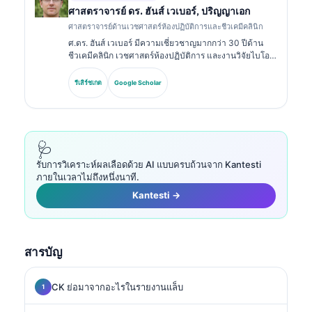
ศาสตราจารย์ ดร. ฮันส์ เวเบอร์, ปริญญาเอก
ศาสตราจารย์ด้านเวชศาสตร์ห้องปฏิบัติการและชีวเคมีคลินิก
ศ.ดร. ฮันส์ เวเบอร์ มีความเชี่ยวชาญมากกว่า 30 ปีด้าน
ชีวเคมีคลินิก เวชศาสตร์ห้องปฏิบัติการ และงานวิจัยไบโอ
มาร์กเกอร์ อดีตประธานของสมาคมเคมีคลินิกแห่งเยอรมนี
เขาเชี่ยวชาญด้านการวิเคราะห์ชุดตรวจเพื่อการวินิจฉัย
รีเสิร์ชเกต
Google Scholar
การมาตรฐานของไบโอมาร์กเกอร์ และเวชศาสตร์ห้อง
ปฏิบัติการที่ช่วยด้วย AI.
🩺
รับการวิเคราะห์ผลเลือดด้วย AI แบบครบถ้วนจาก Kantesti
ภายในเวลาไม่ถึงหนึ่งนาที.
Kantesti →
สารบัญ
CK ย่อมาจากอะไรในรายงานแล็บ