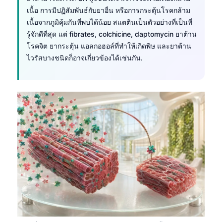
Gàidhlig
เนื้อ การมีปฏิสัมพันธ์กับยาอื่น หรือการกระตุ้นโรคกล้าม
Euskara
เนื้อจากภูมิคุ้มกันที่พบได้น้อย สแตตินเป็นตัวอย่างที่เป็นที่
Македонски јазик
รู้จักดีที่สุด แต่ fibrates, colchicine, daptomycin ยาต้าน
โรคจิต ยากระตุ้น แอลกอฮอล์ที่ทำให้เกิดพิษ และยาต้าน
Latviešu valoda
ไวรัสบางชนิดก็อาจเกี่ยวข้องได้เช่นกัน.
Galego
অসমীয়া
සිංහල
سنڌي
پښتو
Slovenčina
Hrvatski
Suomi
Қазақ тілі