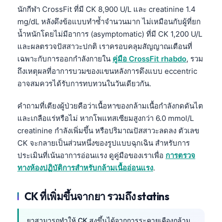
นักกีฬา CrossFit ที่มี CK 8,900 U/L และ creatinine 1.4
Frysk
mg/dL หลังดึงข้อแบบทำซ้ำจำนวนมาก ไม่เหมือนกับผู้ที่ยก
Esperanto
น้ำหนักโดยไม่มีอาการ (asymptomatic) ที่มี CK 1,200 U/L
Беларуская мова
และผลตรวจปัสสาวะปกติ เราครอบคลุมสัญญาณเตือนที่
เฉพาะกับการออกกำลังกายใน
คู่มือ CrossFit rhabdo
, รวม
Татар теле
ถึงเหตุผลที่อาการบวมของแขนหลังการดึงแบบ eccentric
Кыргызча
อาจสมควรได้รับการทบทวนในวันเดียวกัน.
ئۇيغۇرچە
คำถามที่เตียงผู้ป่วยคือว่าเนื้อหาของกล้ามเนื้อกำลังกดดันไต
Cebuano
และเกลือแร่หรือไม่ หากโพแทสเซียมสูงกว่า 6.0 mmol/L
Basa Jawa
creatinine กำลังเพิ่มขึ้น หรือปริมาณปัสสาวะลดลง ตัวเลข
ພາສາລາວ
CK จะกลายเป็นส่วนหนึ่งของรูปแบบฉุกเฉิน สำหรับการ
ประเมินที่เน้นอาการอ่อนแรง ดูคู่มือของเราเพื่อ
การตรวจ
Монгол
ทางห้องปฏิบัติการสำหรับกล้ามเนื้ออ่อนแรง
.
Afrikaans
العربية المغربية
CK ที่เพิ่มขึ้นจากยา รวมถึง statins
Occitan
ยาสามารถทำให้ CK สูงขึ้นได้จากการระคายเคืองกล้าม