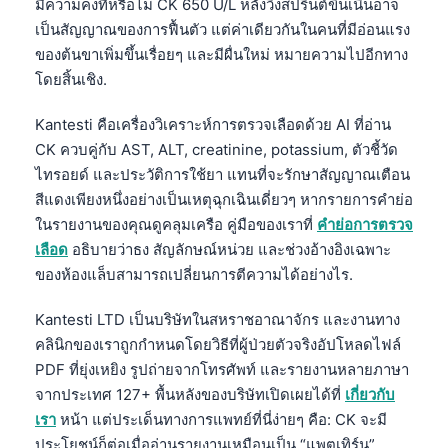
มีความคงที่หรือไม่ CK 650 U/L หลังวิ่งสปรินต์ขึ้นเนินอาจ
เป็นสัญญาณของการฟื้นตัว แต่ค่าเดียวกันในคนที่มีอ่อนแรง
ของต้นขาเพิ่มขึ้นเรื่อยๆ และมีผื่นใหม่ หมายความไปอีกทาง
โดยสิ้นเชิง.
Kantesti คือเครื่องวิเคราะห์การตรวจเลือดด้วย AI ที่อ่าน
CK ควบคู่กับ AST, ALT, creatinine, potassium, ตัวชี้วัด
ไทรอยด์ และประวัติการใช้ยา แทนที่จะรักษาสัญญาณเตือน
สีแดงเพียงหนึ่งอย่างเป็นเหตุฉุกเฉินเดี่ยวๆ หากรายการคำย่อ
ในรายงานของคุณดูคลุมเครือ คู่มือของเราที่
คำย่อการตรวจ
เลือด
อธิบายว่าธง สัญลักษณ์หน่วย และช่วงอ้างอิงเฉพาะ
ของห้องแล็บสามารถเปลี่ยนการตีความได้อย่างไร.
Kantesti LTD เป็นบริษัทในสหราชอาณาจักร และงานทาง
คลินิกของเราถูกกำหนดโดยวิธีที่ผู้ป่วยตัวจริงอัปโหลดไฟล์
PDF ที่ยุ่งเหยิง รูปถ่ายจากโทรศัพท์ และรายงานหลายภาษา
จากประเทศ 127+ พื้นหลังของบริษัทเปิดเผยได้ที่
เกี่ยวกับ
เรา
หน้า แต่ประเด็นทางการแพทย์ที่นี่ง่ายๆ คือ: CK จะมี
ประโยชน์ก็ต่อเมื่ออ่านรายงานเหมือนเป็น “แพตเทิร์น”