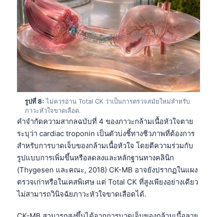
日本語
Eesti
Azərbaycan dili
Bosanski
Svenska
Српски језик
Íslenska
รูปที่ 8:
ไม่ควรอ่าน Total CK ว่าเป็นการตรวจสมัยใหม่สำหรับ
ภาวะหัวใจขาดเลือด.
Հայերեն
คำจำกัดความสากลฉบับที่ 4 ของภาวะกล้ามเนื้อหัวใจตาย
Bahasa Indonesia
ระบุว่า cardiac troponin เป็นตัวบ่งชี้ทางชีวภาพที่ต้องการ
สำหรับการบาดเจ็บของกล้ามเนื้อหัวใจ โดยตีความร่วมกับ
हिन्दी
รูปแบบการเพิ่มขึ้นหรือลดลงและหลักฐานทางคลินิก
Nederlands
(Thygesen และคณะ, 2018) CK-MB อาจยังปรากฏในแผง
Dansk
ตรวจเก่าหรือในเคสพิเศษ แต่ Total CK ที่สูงเพียงอย่างเดียว
ไม่สามารถวินิจฉัยภาวะหัวใจขาดเลือดได้.
Български
فارسی
CK-MB สามารถสูงขึ้นได้จากการบาดเจ็บของกล้ามเนื้อลาย