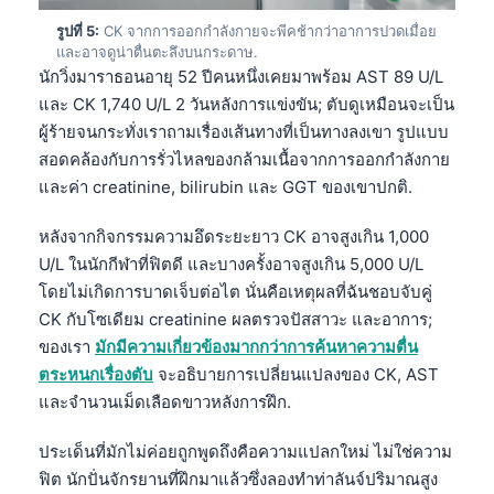
รูปที่ 5:
CK จากการออกกำลังกายจะพีคช้ากว่าอาการปวดเมื่อย
และอาจดูน่าตื่นตะลึงบนกระดาษ.
นักวิ่งมาราธอนอายุ 52 ปีคนหนึ่งเคยมาพร้อม AST 89 U/L
และ CK 1,740 U/L 2 วันหลังการแข่งขัน; ตับดูเหมือนจะเป็น
ผู้ร้ายจนกระทั่งเราถามเรื่องเส้นทางที่เป็นทางลงเขา รูปแบบ
สอดคล้องกับการรั่วไหลของกล้ามเนื้อจากการออกกำลังกาย
และค่า creatinine, bilirubin และ GGT ของเขาปกติ.
หลังจากกิจกรรมความอึดระยะยาว CK อาจสูงเกิน 1,000
U/L ในนักกีฬาที่ฟิตดี และบางครั้งอาจสูงเกิน 5,000 U/L
โดยไม่เกิดการบาดเจ็บต่อไต นั่นคือเหตุผลที่ฉันชอบจับคู่
CK กับโซเดียม creatinine ผลตรวจปัสสาวะ และอาการ;
ของเรา
มักมีความเกี่ยวข้องมากกว่าการค้นหาความตื่น
ตระหนกเรื่องตับ
จะอธิบายการเปลี่ยนแปลงของ CK, AST
และจำนวนเม็ดเลือดขาวหลังการฝึก.
ประเด็นที่มักไม่ค่อยถูกพูดถึงคือความแปลกใหม่ ไม่ใช่ความ
ฟิต นักปั่นจักรยานที่ฝึกมาแล้วซึ่งลองทำท่าลันจ์ปริมาณสูง