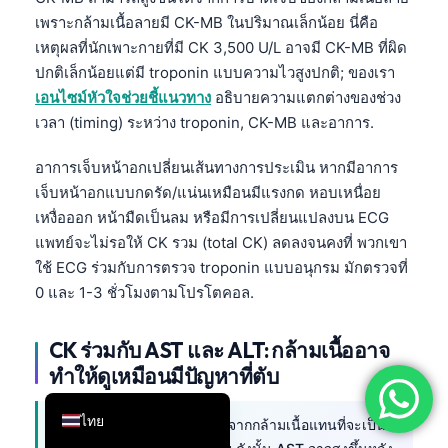
เพราะกล้ามเนื้อลายมี CK-MB ในปริมาณเล็กน้อย นี่คือ
简体中文
เหตุผลที่นักเพาะกายที่มี CK 3,500 U/L อาจมี CK-MB ที่ผิด
Română
ปกติเล็กน้อยแต่มี troponin แบบความไวสูงปกติ; ของเรา
Türkçe
เอนไซม์หัวใจช่วยชี้แนวทาง
อธิบายความแตกต่างของช่วง
เวลา (timing) ระหว่าง troponin, CK-MB และอาการ.
Ελληνικά
Português
อาการเจ็บหน้าอกเปลี่ยนเส้นทางการประเมิน หากมีอาการ
Español
เจ็บหน้าอกแบบกดรัด/แน่นเหมือนมีแรงกด หอบเหนื่อย
เหงื่อออก หน้ามืดเป็นลม หรือมีการเปลี่ยนแปลงบน ECG
Italiano
แพทย์จะไม่รอให้ CK รวม (total CK) ลดลงจนคงที่ พวกเขา
עִבְרִית
ใช้ ECG ร่วมกับการตรวจ troponin แบบอนุกรม มักตรวจที่
Français
0 และ 1-3 ชั่วโมงตามโปรโตคอล.
العربية
CK ร่วมกับ AST และ ALT: กล้ามเนื้ออาจ
Deutsch
ทำให้ดูเหมือนมีปัญหาที่ตับ
English
ไทย
CK สูงร่วมกับ AST สูงอาจมาจากกล้ามเนื้อแทนที่จะเป็น