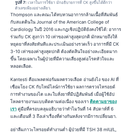
รูปที่ 7:
เวลาในการใช้ยา มักอธิบายการที่ CK สูงขึ้นได้ดีกว่า
Català
ตัวเลขเพียงอย่างเดียว.
O‘zbekcha
Thompson และคณะได้ทบทวนอาการกล้ามเนื้อที่สัมพันธ์
กับสแตตินใน Journal of the American College of
Українська
Cardiology ในปี 2016 และกฎเชิงปฏิบัติยังคงใช้ได้: อาการ
አማርኛ
ร่วมกับ CK สูงกว่า 10 เท่าของค่าสูงสุดปกติ มักหมายถึงให้
Kiswahili
หยุดยาที่สงสัยทันทีและประเมินอย่างรวดเร็ว อาการที่มี CK
3-10 เท่าของค่าสูงสุดปกติ ต้องตัดสินใจอย่างละเอียดมาก
ភាសាខ្មែរ
ขึ้น โดยเฉพาะในผู้ป่วยที่มีความเสี่ยงสูงต่อโรคหัวใจและ
ဗမာစာ
หลอดเลือด.
Tagalog
Kantesti คือแพลตฟอร์มผลตรวจเลือด อ่านยังไง ของ AI ที่
Tiếng Việt
เชื่อมโยง CK กับไทม์ไลน์การใช้ยา ผลการตรวจไทรอยด์
Bahasa Melayu
การทำงานของไต และใบสั่งยาที่มีปฏิสัมพันธ์ เมื่อผู้ใช้อัป
โหลดรายงานแบบติดตามต่อเนื่อง ของเรา
ติดตามยาของ
മലയാളം
เรา
คู่มือที่ครอบคลุมอธิบายว่าทำไมวันที่ 14 สัปดาห์ที่ 6
ಕನ್ನಡ
และเดือนที่ 3 ถึงเล่าเรื่องที่ต่างกันหลังจากมีการเปลี่ยนยา.
ગુજરાતી
อย่าลืมภาวะไทรอยด์ทำงานต่ำ ผู้ป่วยที่มี TSH 38 mIU/L,
தமிழ்