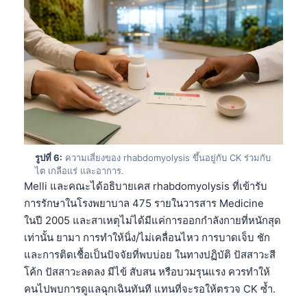
รูปที่ 6:
ความเสี่ยงของ rhabdomyolysis ขึ้นอยู่กับ CK ร่วมกับ
ไต เกลือแร่ และอาการ.
Melli และคณะได้อธิบายเคส rhabdomyolysis ที่เข้ารับ
การรักษาในโรงพยาบาล 475 รายในวารสาร Medicine
ในปี 2005 และสาเหตุไม่ได้มีแค่การออกกำลังกายที่หนักสุด
เท่านั้น ยามา การทำให้นิ่ง/ไม่เคลื่อนไหว การบาดเจ็บ ชัก
และการติดเชื้อเป็นปัจจัยที่พบบ่อย ในทางปฏิบัติ ปัสสาวะสี
โค้ก ปัสสาวะลดลง มีไข้ สับสน หรือบวมรุนแรง ควรทำให้
Norsk bokmål
คนไปพบการดูแลฉุกเฉินทันที แทนที่จะรอให้ตรวจ CK ซ้ำ.
Ślōnskŏ gŏdka