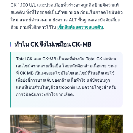
CK 1,100 U/L และปวดเมื่อยทั่วร่างอาจถูกติดป้ายผิดว่าแพ้
తెలుగు
สแตติน ทั้งที่ไทรอยด์เป็นตัวขยายผล ก่อนเริ่มยาลดไขมันตัว
मराठी
ใหม่ แพทย์จำนวนมากยังตรวจ ALT พื้นฐานและปัจจัยเสี่ยง
ด้วย ตามที่ได้กล่าวไว้ใน
เช็กลิสต์ผลตรวจสแตติน
.
اردو
বাংলা
ทำไม CK จึงไม่เหมือน CK-MB
Shqip
Magyar
Total CK และ CK-MB เป็นผลที่ต่างกัน Total CK สะท้อน
เอนไซม์จากหลายเนื้อเยื่อ โดยหลักคือกล้ามเนื้อลาย ขณะ
Slovenščina
ที่ CK-MB เป็นเศษเอนไซม์ไอโซเอนไซม์ที่ในอดีตเคยใช้
한국어
เพื่อบ่งชี้การบาดเจ็บของกล้ามเนื้อหัวใจ แต่ปัจจุบันถูก
Polski
แทนที่เป็นส่วนใหญ่ด้วย troponin แบบความไวสูงสำหรับ
การวินิจฉัยภาวะหัวใจขาดเลือด.
Lietuvių kalba
Русский
ქართული
Čeština