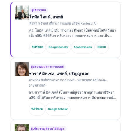
ผู้เขียนหลัก
โทมัส ไคลน์, แพทย์
หัวหน้าเจ้าหน้าที่ทางการแพทย์ บริษัท Kantesti AI
ดร. โธมัส ไคลน์ (Dr. Thomas Klein) เป็นแพทย์โลหิตวิทยา
เชิงคลินิกที่ได้รับการรับรองจากคณะกรรมการ และเป็น
แพทย์อายุรกรรม มีประสบการณ์มากกว่า 15 ปีด้าน
เวชศาสตร์ห้องปฏิบัติการและการวิเคราะห์ทางคลินิกที่ช่วย
รีเสิร์ชเกต
Google Scholar
Academia.edu
ORCID
ด้วย AI ในฐานะ Chief Medical Officer ที่ Kantesti AI
เขาดูแลกำกับทางคลินิกเกี่ยวกับความถูกต้องทางการ
แพทย์ของโครงข่ายประสาท (neural network) ที่เป็น
กรรมสิทธิ์ ดร. ไคลน์ได้ตีพิมพ์ผลงานเกี่ยวกับการแปลผลไบ
ผู้ตรวจสอบทางการแพทย์
โอมาร์กเกอร์และการวินิจฉัยทางห้องปฏิบัติการ.
ซาราห์ มิทเชล, แพทย์, ปริญญาเอก
หัวหน้าฝ่ายที่ปรึกษาทางการแพทย์ - พยาธิวิทยาคลินิกและ
อายุรศาสตร์
ดร. ซาราห์ มิตเชลล์ เป็นแพทย์ผู้เชี่ยวชาญด้านพยาธิวิทยา
คลินิกที่ได้รับการรับรองจากคณะกรรมการ มีประสบการณ์
มากกว่า 18 ปีในด้านเวชศาสตร์ห้องปฏิบัติการและการ
วิเคราะห์การวินิจฉัย เธอมีวุฒิบัตรเฉพาะทางด้านเคมีคลินิก
รีเสิร์ชเกต
Google Scholar
และได้ตีพิมพ์อย่างกว้างขวางเกี่ยวกับชุดตรวจไบโอมาร์ก
เกอร์และการวิเคราะห์ในทางปฏิบัติทางคลินิก.
ผู้เชี่ยวชาญที่ร่วมให้ข้อมูล