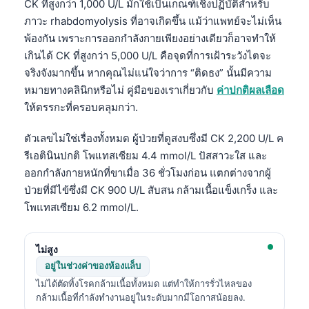
CK ที่สูงกว่า 1,000 U/L มักใช้เป็นเกณฑ์เชิงปฏิบัติสำหรับ
ภาวะ rhabdomyolysis ที่อาจเกิดขึ้น แม้ว่าแพทย์จะไม่เห็น
พ้องกัน เพราะการออกกำลังกายเพียงอย่างเดียวก็อาจทำให้
เกินได้ CK ที่สูงกว่า 5,000 U/L คือจุดที่การเฝ้าระวังไตจะ
จริงจังมากขึ้น หากคุณไม่แน่ใจว่าการ “ติดธง” นั้นมีความ
หมายทางคลินิกหรือไม่ คู่มือของเราเกี่ยวกับ
ค่าปกติผลเลือด
ให้ตรรกะที่ครอบคลุมกว่า.
ตัวเลขไม่ใช่เรื่องทั้งหมด ผู้ป่วยที่ดูสงบซึ่งมี CK 2,200 U/L ค
รีเอตินินปกติ โพแทสเซียม 4.4 mmol/L ปัสสาวะใส และ
ออกกำลังกายหนักที่ขาเมื่อ 36 ชั่วโมงก่อน แตกต่างจากผู้
ป่วยที่มีไข้ซึ่งมี CK 900 U/L สับสน กล้ามเนื้อแข็งเกร็ง และ
โพแทสเซียม 6.2 mmol/L.
ไม่สูง
อยู่ในช่วงค่าของห้องแล็บ
ไม่ได้ตัดทิ้งโรคกล้ามเนื้อทั้งหมด แต่ทำให้การรั่วไหลของ
กล้ามเนื้อที่กำลังทำงานอยู่ในระดับมากมีโอกาสน้อยลง.