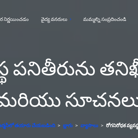
ర నిర్ణయించడం
వైద్య వనరులు
మమ్మల్ని సంప్రదించండి
థ పనితీరును తనిఖీ చ
మరియు సూచనల
షన్, జర్మనీలో తయారు చేయబడింది
>
బ్లాగు
>
వ్యాసాలు
>
రోగనిరోధక వ్యవస