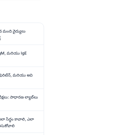
వ మంది వైద్యులు
ష
 IgM, మరియు IgE
ఫెరిటిన్, మరియు అవి
రీక్షలు: సాధారణ ల్యాబ్‌లు
ఎలా సిద్ధం కావాలి, ఎలా
ీసుకోవాలి