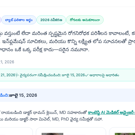
ల్యాబ్ ఫలితాల అర్థం
2026 నవీకరణ
రోగులకు అనుకూలంగా
షన్లు వస్తుంటే లేదా మరింత స్పష్టమైన రోగనిరోధక పరిశీలన కావాలంటే, 
 ఇన్‌ఫ్లమేషన్ సూచికలు, మరియు కొన్ని లక్ష్యిత లోప సూచనలతో ప్ర
నం ఒకే ఒక్క పరీక్ష కాదు—సరైన నమూనా.
 21, 2026
ల్ 21, 2026
🩺 వైద్యపరంగా సమీక్షించబడింది:
జూలై 15, 2026
✅ ఆధారాలపై ఆధారితం
ింది:
జూలై 15, 2026
ంలో రాయబడింది
డాక్టర్ థామస్ క్లెయిన్, MD
సహకారంతో
కాంటెస్టి AI మెడికల్ అడ్వైజరీ బ
 మరియు డాక్టర్ సారా మిచెల్, MD, PhD వైద్య సమీక్షతో సహా.