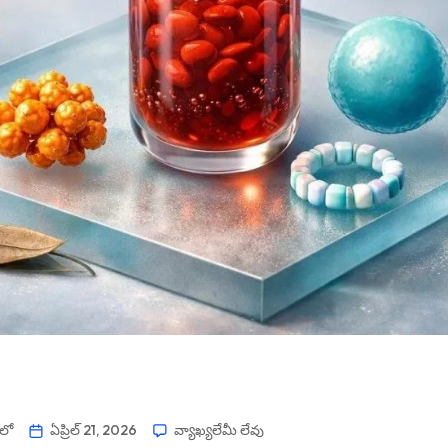
 లో
ఏప్రిల్ 21, 2026
వ్యాఖ్యలేమీ లేవు