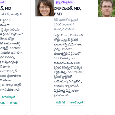
చయిత
వైద్య సమీక్షకుడు
లీన్, MD
సారా మిచెల్, MD,
PhD
 ఆఫీసర్, కాంటెస్టి AI
చీఫ్ మెడికల్ అడ్వైజర్ -
్ క్లైన్ 15
క్లినికల్ పాథాలజీ &
కు పైగా
ఇంటర్నల్ మెడిసిన్
 వైద్యం మరియు
్లినికల్ విశ్లేషణలో
డాక్టర్ స.ారా మిచెల్ ఒక
గిన, బోర్డు-
బోర్డు-సర్టిఫైడ్ క్లినికల్
లినికల్ హీమటాలజిస్ట్
పాథాలజిస్ట్; ప్రయోగశాల
్నిస్ట్. Kantesti
వైద్యం మరియు
్ మెడికల్ ఆఫీసర్‌గా,
డయాగ్నస్టిక్ విశ్లేషణలో
ల్ నెట్‌వర్క్
18+ సంవత్సరాల
య ఖచ్చితత్వంపై
అనుభవం ఉంది. ఆమె
్యవేక్షణను
క్లినికల్ కెమిస్ట్రీలో ప్రత్యేక
ు. బయోమార్కర్
సర్టిఫికేషన్లు కలిగి 있으며,
ియు ప్రయోగశాల
క్లినికల్ ప్రాక్టీస్‌లో
ప్రయోగశాల
బయోమార్కర్ ప్యానెల్స్
్స్ అంశాలపై డాక్టర్
మరియు ల్యాబొరేటరీ
ృతంగా ప్రచురించారు.
విశ్లేషణపై విస్తృతంగా
ప్రచురించారు.
గూగుల్ స్కాలర్
రీసెర్చ్ గేట్
గూగుల్ స్కాలర్
ా.ఎడు
ORCID