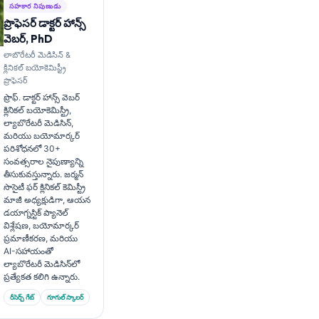
సహకార నిపుణుడు
ప్రొఫెసర్ డాక్టర్ హాన్స్
వెబర్, PhD
లాబొరేటరీ మెడిసిన్ &
క్లినికల్ బయోకెమిస్ట్రీ
ప్రొఫెసర్
ప్రొఫ్. డాక్టర్ హాన్స్ వెబర్
క్లినికల్ బయోకెమిస్ట్రీ,
ల్యాబొరేటరీ మెడిసిన్,
మరియు బయోమార్కర్
పరిశోధనలో 30+
సంవత్సరాల నైపుణ్యాన్ని
తీసుకువస్తున్నారు. జర్మన్
సొసైటీ ఫర్ క్లినికల్ కెమిస్ట్రీ
మాజీ అధ్యక్షుడిగా, ఆయన
డయాగ్నస్టిక్ ప్యానెల్
విశ్లేషణ, బయోమార్కర్
ప్రమాణీకరణ, మరియు
AI-సహాయంతో
ల్యాబొరేటరీ మెడిసిన్‌లో
ప్రత్యేకత కలిగి ఉన్నారు.
రీసెర్చ్ గేట్
గూగుల్ స్కాలర్