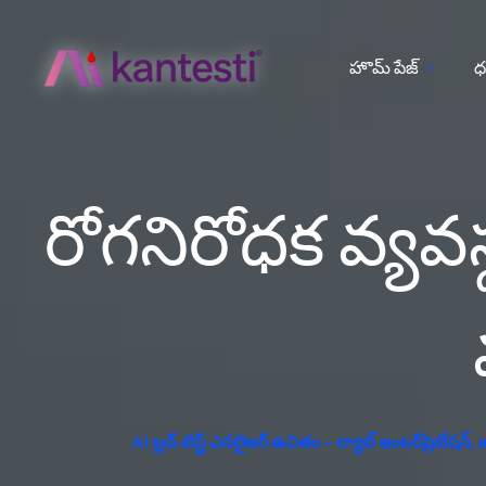
హొమ్ పేజ్
ధ
రోగనిరోధక వ్యవస్
AI బ్లడ్ టెస్ట్ ఎనలైజర్ ఉచితం – ల్యాబ్ ఇంటర్‌ప్రెటే