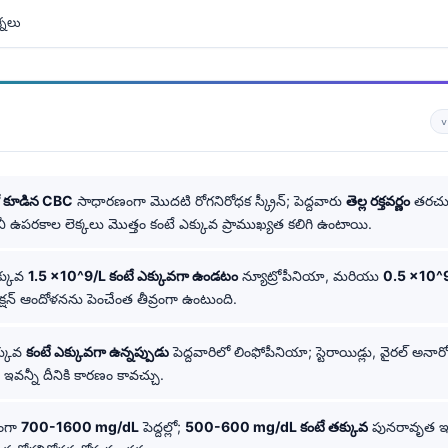
్నలు
v
తో కూడిన CBC
సాధారణంగా మొదటి రోగనిరోధక స్క్రీన్; పెద్దవారు
తెల్ల రక్తవర్ణం
తరచు
ానీ ఉపరకాల లెక్కలు మొత్తం కంటే ఎక్కువ ప్రాముఖ్యత కలిగి ఉంటాయి.
్కువ
1.5 ×10^9/L కంటే ఎక్కువగా ఉండటం
న్యూట్రోపీనియా, మరియు
0.5 ×10^9
క్షన్ ఆందోళనను పెంచేంత తీవ్రంగా ఉంటుంది.
్కువ
కంటే ఎక్కువగా ఉన్నప్పుడు
పెద్దవారిలో లింఫోపీనియా; స్టెరాయిడ్లు, వైరల్ అన
వన్నీ దీనికి కారణం కావచ్చు.
ంగా
700-1600 mg/dL
పెద్దల్లో;
500-600 mg/dL కంటే తక్కువ
పునరావృత ఇన్