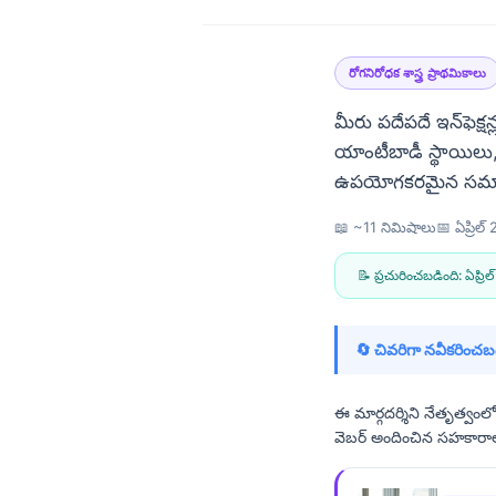
రోగనిరోధక శాస్త్ర ప్రాథమికాలు
మీరు పదేపదే ఇన్‌ఫెక్
యాంటీబాడీ స్థాయిలు,
ఉపయోగకరమైన సమాధా
📖 ~11 నిమిషాలు
📅
ఏప్రిల్
📝 ప్రచురించబడింది:
ఏప్రి
🔄 చివరిగా నవీకరించబడ
ఈ మార్గదర్శిని నేతృత్వ
వెబర్ అందించిన సహకారాలు
Norsk bokmål
Ślōnskŏ gŏdka