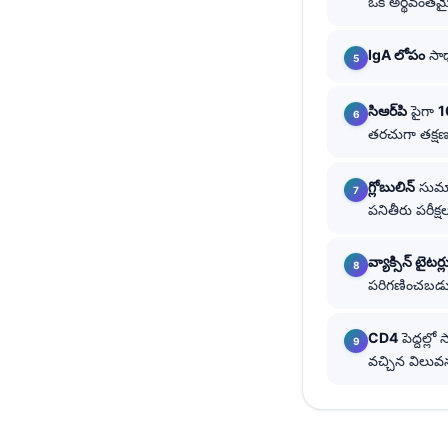
ఒక అర్థవంతమ
தமிழ்
IgA లోపం
సాధ
मराठी
اردو
సిఆర్‌పి
పైగా
1
বাংলা
తరచుగా తక్షణ
Shqip
గ్లోబులిన్
సుమ
Magyar
పనితీరు పరీక
Slovenščina
한국어
వ్యాక్సిన్ టైటర్ల
పరిగణించబడు
Polski
Lietuvių kalba
CD4
పెద్దల్
Русский
వచ్చిన విలు
ქართული
Čeština