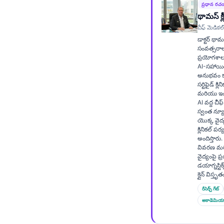
ప్రధాన ర
Frysk
థామస్ క్
Esperanto
చీఫ్ మెడికల్
డాక్టర్ థామస
Беларуская мова
సంవత్సరాల
ప్రయోగశాల
Татар теле
AI-సహాయిత క
అనుభవం కలి
Кыргызча
సర్టిఫైడ్ క్
ئۇيغۇرچە
మరియు ఇంటర
AI వద్ద చీఫ
Cebuano
స్వంత న్యూర
యొక్క వైద్
Basa Jawa
క్లినికల్ పర
అందిస్తార
ພາສາລາວ
వివరణ మర
వైద్యంపై 
Монгол
డయాగ్నస్టిక
క్లైన్ విస్త
Afrikaans
రీసెర్చ్ గేట్
العربية المغربية
అకాడెమియ
Occitan