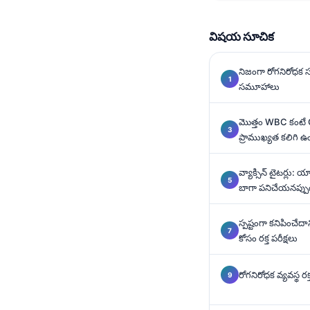
Gàidhlig
Euskara
విషయ సూచిక
Македонски јазик
Latviešu valoda
నిజంగా రోగనిరోధక స
సమూహాలు
Galego
অসমীয়া
మొత్తం WBC కంటే
ప్రాముఖ్యత కలిగి ఉ
සිංහල
سنڌي
వ్యాక్సిన్ టైటర్లు
پښتو
బాగా పనిచేయనప్ప
స్పష్టంగా కనిపించే
Slovenčina
కోసం రక్త పరీక్షలు
Hrvatski
Suomi
రోగనిరోధక వ్యవస్థ రక
Қазақ тілі