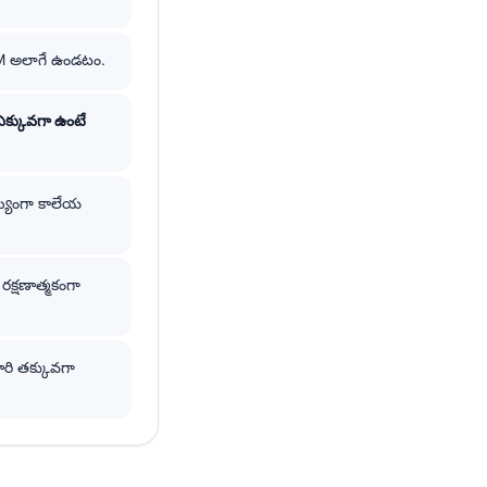
M అలాగే ఉండటం.
క్కువగా ఉంటే
్యంగా కాలేయ
క్షణాత్మకంగా
రి తక్కువగా