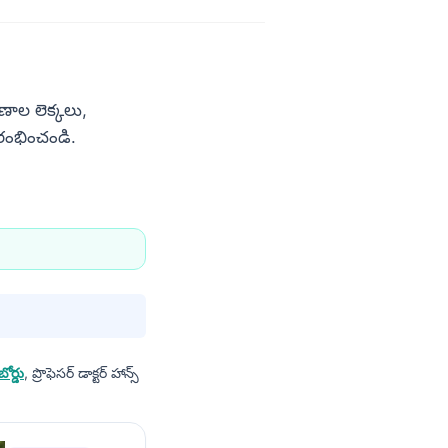
కణాల లెక్కలు,
ారంభించండి.
ోర్డు
, ప్రొఫెసర్ డాక్టర్ హాన్స్