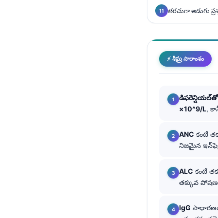
Català
తరచుగా అడుగు ప్రశ
O‘zbekcha
Українська
አማርኛ
⚡ శీఘ్ర సారాంశం
Kiswahili
ភាសាខ្មែរ
డిఫరెన్షియల్‌
ဗမာစာ
×10^9/L
, క
ไทย
ANC
కంటే తక
Tagalog
నిజమైన ఇన్‌ఫె
Tiếng Việt
Bahasa Melayu
ALC
కంటే తక
తక్కువ పోషణ ఇ
മലയാളം
ಕನ್ನಡ
IgG
సాధారణ
ગુજરાતી