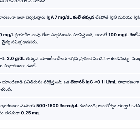
ైన రోగనిరోధక లోప సూచన.
ారణంగా ఇలా నిర్వచిస్తారు
IgA 7 mg/dL కంటే తక్కువ
లేకపోతే IgG మరియు Ig
0 mg/L
క్రియాశీల వాపు లేదా సంక్రమణను సూచిస్తుంది, అయితే
100 mg/L కంటే ఎ
 వైద్య సమీక్ష అవసరం.
ారు
2.0 g/dL
తక్కువ యాంటీబాడీలకు చౌకైన ప్రారంభ సూచనగా ఉండవచ్చు, ముఖ
్షలు సాధారణంగా ఉంటే.
ు
యాంటీబాడీ పనితీరును పరీక్షిస్తుంది; ఒక
టెటానస్ IgG ≥0.1 IU/mL
సాధారణంగా ర
తుంది.
లో సాధారణంగా సుమారు
500-1500 కణాలు/µL
ఉంటుంది; అనారోగ్యం తర్వాత ఒకసా
వను తరచుగా
0.25 mg
.