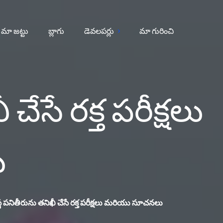
మా జట్టు
బ్లాగు
డెవలపర్లు
మా గురించి
ేసే రక్త పరీక్షలు
ు
్థ పనితీరును తనిఖీ చేసే రక్త పరీక్షలు మరియు సూచనలు