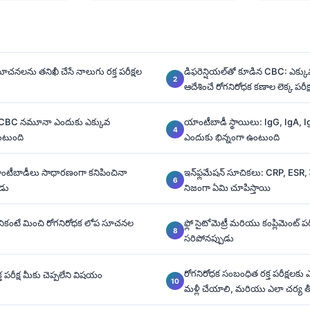
ూచనలను తనిఖీ చేసే నాలుగు రక్త పరీక్షల
డిఫరెన్షియల్‌తో కూడిన CBC: ఎక్కు
ఆదేశించే రోగనిరోధక కణాల లెక్క పరీక్
 CBC నమూనా ఎందుకు ఎక్కువ
యాంటీబాడీ స్థాయిలు: IgG, IgA,
ంటుంది
ఎందుకు భిన్నంగా ఉంటుంది
: యాంటీబాడీలు సాధారణంగా కనిపించినా
ఇన్‌ఫ్లమేషన్ సూచికలు: CRP, ESR, 
ుడు
నిజంగా ఏమి చూపిస్తాయి
దానికంటే మించి రోగనిరోధక లోప సూచనల
ఫ్లో సైటోమెట్రీ మరియు కంప్లిమెంట్ ప
సరిపోనప్పుడు
రోగనిరోధక సంబంధిత రక్త పరీక్షలకు 
్త పరీక్ష మీకు చెప్పలేని విషయం
మళ్లీ చేయాలి, మరియు ఎలా చర్య త