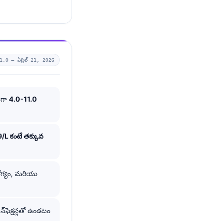
1.0 —
ఏప్రిల్ 21, 2026
గా
4.0-11.0
/L కంటే తక్కువ
ారోగ్యం, మరియు
‌ఫెక్షన్లతో ఉండటం