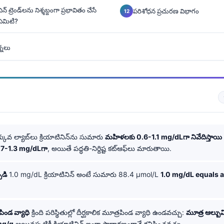
్ ట్రెండ్‌లను నిశ్శబ్దంగా ప్రభావితం చేసే
పరిశోధన ప్రచురణ విభాగం
 ఏమిటి?
్నలు
కువ ల్యాబ్‌లు క్రియాటినిన్‌ను సుమారు
మహిళలకు 0.6-1.1 mg/dLగా నివేదిస్తాయి
.7-1.3 mg/dLగా
, అయితే పద్ధతి-నిర్దిష్ట కట్‌ఆఫ్‌లు మారుతాయి.
ిడి
1.0 mg/dL క్రియాటినిన్ అంటే సుమారు 88.4 µmol/L
1.0 mg/dL equals 
పిండ వ్యాధి
క్రింది పరిస్థితుల్లో దీర్ఘకాలిక మూత్రపిండ వ్యాధి ఉండవచ్చు:
మూత్ర ఆల్బుమి
 mg/g
అయినప్పటికీ క్రియాటినిన్ ఇంకా సాధారణంగానే కనిపించవచ్చు.