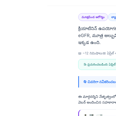
మూత్రపిండ ఆరోగ్యం
ల్య
క్రియాటినిన్ ఉపయోగకర
eGFR, మూత్ర ఆల్బు
ఇక్కడ ఉంది.
📖 ~12 నిమిషాలు
📅
ఏప్రిల
📝 ప్రచురించబడింది:
ఏప్రి
🔄 చివరిగా నవీకరించబడ
ఈ మార్గదర్శిని నేతృత్వ
వెబర్ అందించిన సహకారాలు
Norsk bokmål
Ślōnskŏ gŏdka