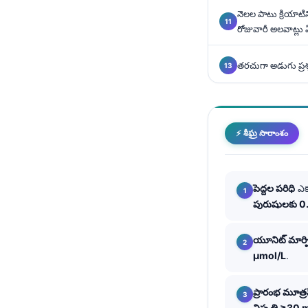
Català
నెలల పాటు క్రియాటినిన
రోజువారీ అలవాట్లు
O‘zbekcha
Українська
తరచుగా అడుగు ప్రశ
አማርኛ
Kiswahili
ភាសាខ្មែរ
⚡ శీఘ్ర సారాంశం
ဗမာစာ
ไทย
పెద్దల పరిధి
ఎక్
Tagalog
పురుషులకు 0
Tiếng Việt
Bahasa Melayu
యూనిట్ మార్ప
µmol/L
.
മലയാളം
ಕನ್ನಡ
ప్రారంభ మూత్ర
ગુજરાતી
నిష్పత్తి ≥30