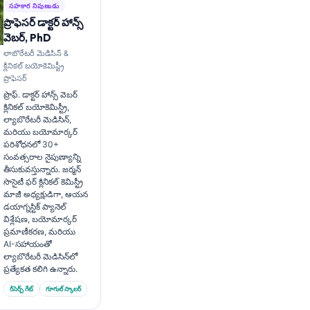
సహకార నిపుణుడు
ప్రొఫెసర్ డాక్టర్ హాన్స్
వెబర్, PhD
లాబొరేటరీ మెడిసిన్ &
క్లినికల్ బయోకెమిస్ట్రీ
ప్రొఫెసర్
ప్రొఫ్. డాక్టర్ హాన్స్ వెబర్
క్లినికల్ బయోకెమిస్ట్రీ,
ల్యాబొరేటరీ మెడిసిన్,
మరియు బయోమార్కర్
పరిశోధనలో 30+
సంవత్సరాల నైపుణ్యాన్ని
తీసుకువస్తున్నారు. జర్మన్
సొసైటీ ఫర్ క్లినికల్ కెమిస్ట్రీ
మాజీ అధ్యక్షుడిగా, ఆయన
డయాగ్నస్టిక్ ప్యానెల్
విశ్లేషణ, బయోమార్కర్
ప్రమాణీకరణ, మరియు
AI-సహాయంతో
ల్యాబొరేటరీ మెడిసిన్‌లో
ప్రత్యేకత కలిగి ఉన్నారు.
రీసెర్చ్ గేట్
గూగుల్ స్కాలర్