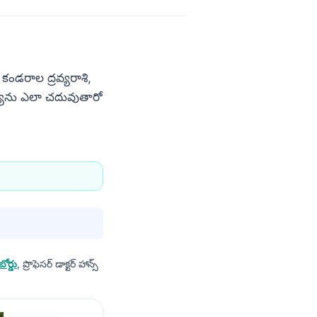
 కండరాల ద్రవ్యరాశి,
్యను ఎలా చదువుతారో
ోర్డు
, ప్రొఫెసర్ డాక్టర్ హాన్స్