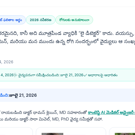
ాబ్ ఫలితాల అర్థం
2026 నవీకరణ
రోగులకు అనుకూలంగా
మైనది, కానీ అది మూత్రపిండ వ్యాధికి “లై డిటెక్టర్” కాదు. వయస్సు,
మిన్, మరియు మన ముందు ఉన్న రోగి సందర్భంలో వైద్యులు ఆ సంఖ
్ 4, 2026
ల్ 4, 2026
🩺 వైద్యపరంగా సమీక్షించబడింది:
జూలై 21, 2026
✅ ఆధారాలపై ఆధారితం
ింది:
జూలై 21, 2026
ంలో రాయబడింది
డాక్టర్ థామస్ క్లెయిన్, MD
సహకారంతో
కాంటెస్టి AI మెడికల్ అడ్వైజరీ బ
 మరియు డాక్టర్ సారా మిచెల్, MD, PhD వైద్య సమీక్షతో సహా.