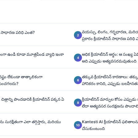
వయస్సు, లింగం, గర్భధారణ, మరియు
న్‌కు సాధారణ పరిధి ఎంత?
ప్రకారం క్రియాటినిన్ సాధారణ పరిధ
రణంగా ఉండి కూడా మూత్రపిండ వ్యాధి ఇంకా
అధిక క్రియాటినిన్ అర్థం: ఆ సంఖ్య
అది ఎప్పుడు అత్యవసరమవుతుంది
ష్టం లేకుండా తాత్కాలికంగా
తక్కువ క్రియాటినిన్ కారణాలు: తక్
ి పెంచగలదు?
హానికరం కానిది, ఎప్పుడు బలహీనతన
త్రాన్ని పొందడానికి క్రియాటినిన్ పక్కన ఏ
క్రియాటినిన్ మార్పుల కోసం ఎప్పుడు డ
లేదా అత్యవసర సంరక్షణను పొందాల
్‌ను సురక్షితంగా ఎలా తగ్గిస్తారు, మరియు
Kantesti AI క్రియాటినిన్ ఫలితాలను 
చేసుకుంటుంది