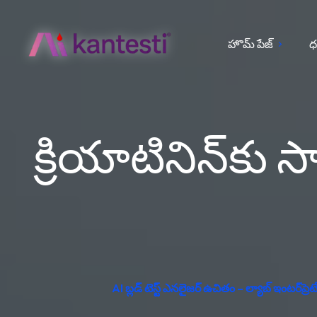
హొమ్ పేజ్
ధ
క్రియాటినిన్‌కు
AI బ్లడ్ టెస్ట్ ఎనలైజర్ ఉచితం – ల్యాబ్ ఇంటర్‌