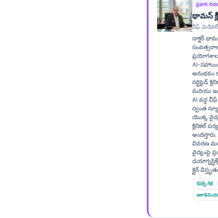
ప్రధాన ర
Frysk
థామస్ క్
Esperanto
చీఫ్ మెడికల్
డాక్టర్ థామస
Беларуская мова
సంవత్సరాల
ప్రయోగశాల
Татар теле
AI-సహాయిత క
అనుభవం కలి
Кыргызча
సర్టిఫైడ్ క్
ئۇيغۇرچە
మరియు ఇంటర
AI వద్ద చీఫ
Cebuano
స్వంత న్యూర
యొక్క వైద్
Basa Jawa
క్లినికల్ పర
అందిస్తార
ພາສາລາວ
వివరణ మర
వైద్యంపై 
Монгол
డయాగ్నస్టిక
క్లైన్ విస్త
Afrikaans
రీసెర్చ్ గేట్
العربية المغربية
అకాడెమియ
Occitan