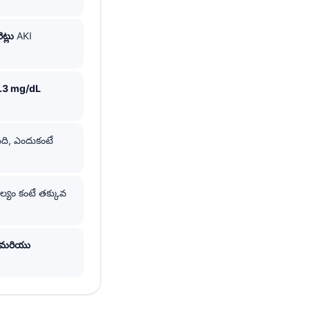
ెట్లు
AKI
.3 mg/dL
ి, ఎందుకంటే
్యం కంటే తక్కువ
, మరియు