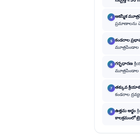
தமிழ்
ఆకస్మిక మూత్
मराठी
ప్రమాణాలను చ
اردو
కండరాల ప్రభా
বাংলা
మూత్రపిండాల 
Shqip
Magyar
గర్భధారణ
క్ర
మూత్రపిండాల ఫి
Slovenščina
한국어
తక్కువ క్రియాట
Polski
కండరాల ద్రవ్య
Lietuvių kalba
ఉత్తమ అర్థం
క్
Русский
కాలక్రమంలో ట్ర
ქართული
Čeština