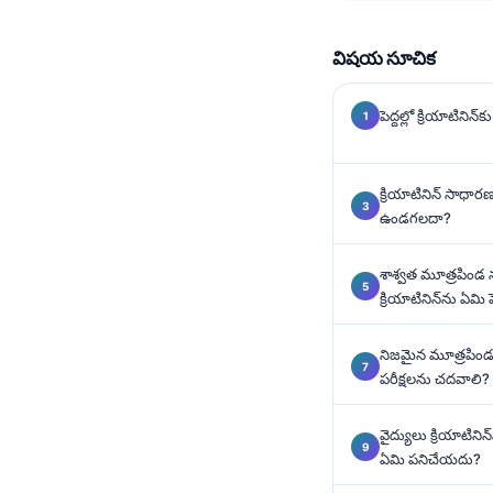
Gàidhlig
Euskara
విషయ సూచిక
Македонски јазик
Latviešu valoda
పెద్దల్లో క్రియాటిని
Galego
অসমীয়া
క్రియాటినిన్ సాధా
ఉండగలదా?
සිංහල
سنڌي
శాశ్వత మూత్రపిండ న
پښتو
క్రియాటినిన్‌ను ఏమ
నిజమైన మూత్రపిండ చి
Slovenčina
పరీక్షలను చదవాలి?
Hrvatski
వైద్యులు క్రియాటినిన
Suomi
ఏమి పనిచేయదు?
Қазақ тілі