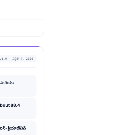
v1.0 —
ఏప్రిల్ 4, 2026
మరియు
about 88.4
న్-క్రియాటినిన్