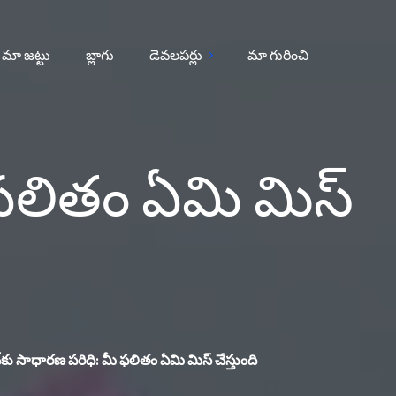
మా జట్టు
బ్లాగు
డెవలపర్లు
మా గురించి
ీ ఫలితం ఏమి మిస్
న్‌కు సాధారణ పరిధి: మీ ఫలితం ఏమి మిస్ చేస్తుంది