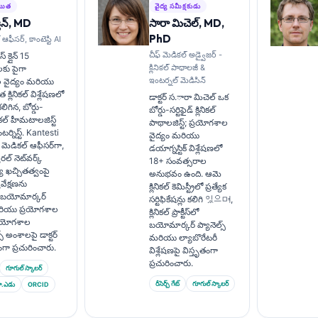
చయిత
వైద్య సమీక్షకుడు
లీన్, MD
సారా మిచెల్, MD,
PhD
 ఆఫీసర్, కాంటెస్టి AI
చీఫ్ మెడికల్ అడ్వైజర్ -
్ క్లైన్ 15
క్లినికల్ పాథాలజీ &
కు పైగా
ఇంటర్నల్ మెడిసిన్
 వైద్యం మరియు
్లినికల్ విశ్లేషణలో
డాక్టర్ స.ారా మిచెల్ ఒక
గిన, బోర్డు-
బోర్డు-సర్టిఫైడ్ క్లినికల్
లినికల్ హీమటాలజిస్ట్
పాథాలజిస్ట్; ప్రయోగశాల
్నిస్ట్. Kantesti
వైద్యం మరియు
్ మెడికల్ ఆఫీసర్‌గా,
డయాగ్నస్టిక్ విశ్లేషణలో
ల్ నెట్‌వర్క్
18+ సంవత్సరాల
య ఖచ్చితత్వంపై
అనుభవం ఉంది. ఆమె
్యవేక్షణను
క్లినికల్ కెమిస్ట్రీలో ప్రత్యేక
ు. బయోమార్కర్
సర్టిఫికేషన్లు కలిగి 있으며,
ియు ప్రయోగశాల
క్లినికల్ ప్రాక్టీస్‌లో
ప్రయోగశాల
బయోమార్కర్ ప్యానెల్స్
్స్ అంశాలపై డాక్టర్
మరియు ల్యాబొరేటరీ
ృతంగా ప్రచురించారు.
విశ్లేషణపై విస్తృతంగా
ప్రచురించారు.
గూగుల్ స్కాలర్
రీసెర్చ్ గేట్
గూగుల్ స్కాలర్
ా.ఎడు
ORCID