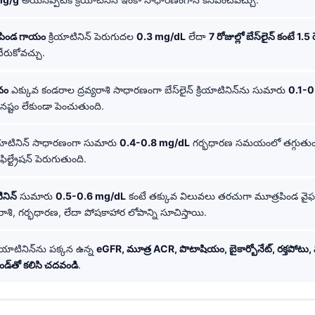
రపిండ గాయం
క్రియాటినిన్ పెరుగుదల
0.3 mg/dL
లేదా
7 రోజుల్లో బేస్‌లైన్ కంటే 1.5 ర
ేరుకోవచ్చు.
వం
ఎక్కువ కండరాల ద్రవ్యరాశి సాధారణంగా బేస్‌లైన్ క్రియాటినిన్‌ను సుమారు
0.1-0
నష్టం లేకుండా పెంచుతుంది.
ియాటినిన్ సాధారణంగా సుమారు
0.4-0.8 mg/dL
గర్భధారణ సమయంలో తగ్గుతుంద
ల్ట్రేషన్ పెరుగుతుంది.
ినిన్
సుమారు
0.5-0.6 mg/dL
కంటే తక్కువ విలువలు తరచుగా మూత్రపిండ వైఫల
రాశి, గర్భధారణ, లేదా పోషకాహార లోపాన్ని సూచిస్తాయి.
రియాటినిన్‌ను పక్కన ఉన్న
eGFR, మూత్ర ACR, పొటాషియం, బైకార్బోనేట్, రక్తపోటు
ెండ్‌తో కలిసి చదవండి
.