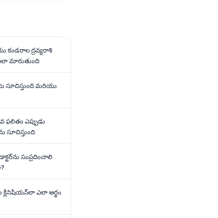
 కండరాల ద్రవ్యరాశి
ి ఎలా మారుతుంది
 ఏమి సూచిస్తుంది మరియు
కువ ఫలితం ఎప్పుడు
ు సూచిస్తుంది
ాక్టర్‌ను సంప్రదించాలి
ి?
క్లినిషియన్‌లా ఎలా అర్థం