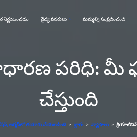
ర నిర్ణయించడం
వైద్య వనరులు
మమ్మల్ని సంప్రదించండి
 సాధారణ పరిధి: మ
చేస్తుంది
ప్రెటేషన్, జర్మనీలో తయారు చేయబడింది
>
బ్లాగు
>
వ్యాసాలు
>
క్రియాటిని