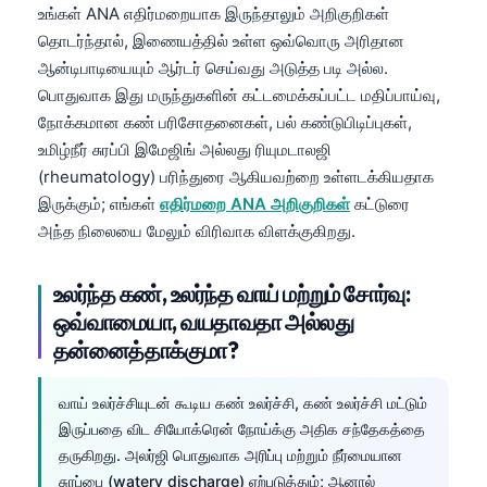
Gàidhlig
உங்கள் ANA எதிர்மறையாக இருந்தாலும் அறிகுறிகள்
Euskara
தொடர்ந்தால், இணையத்தில் உள்ள ஒவ்வொரு அரிதான
ஆன்டிபாடியையும் ஆர்டர் செய்வது அடுத்த படி அல்ல.
Македонски јазик
பொதுவாக இது மருந்துகளின் கட்டமைக்கப்பட்ட மதிப்பாய்வு,
Latviešu valoda
நோக்கமான கண் பரிசோதனைகள், பல் கண்டுபிடிப்புகள்,
Galego
உமிழ்நீர் சுரப்பி இமேஜிங் அல்லது ரியுமடாலஜி
(rheumatology) பரிந்துரை ஆகியவற்றை உள்ளடக்கியதாக
অসমীয়া
இருக்கும்; எங்கள்
எதிர்மறை ANA அறிகுறிகள்
கட்டுரை
සිංහල
அந்த நிலையை மேலும் விரிவாக விளக்குகிறது.
سنڌي
پښتو
உலர்ந்த கண், உலர்ந்த வாய் மற்றும் சோர்வு:
ஒவ்வாமையா, வயதாவதா அல்லது
தன்னைத்தாக்குமா?
Slovenčina
Hrvatski
வாய் உலர்ச்சியுடன் கூடிய கண் உலர்ச்சி, கண் உலர்ச்சி மட்டும்
இருப்பதை விட சியோக்ரென் நோய்க்கு அதிக சந்தேகத்தை
Suomi
தருகிறது. அலர்ஜி பொதுவாக அரிப்பு மற்றும் நீர்மையான
Қазақ тілі
சுரப்பை (watery discharge) ஏற்படுத்தும்; ஆனால்