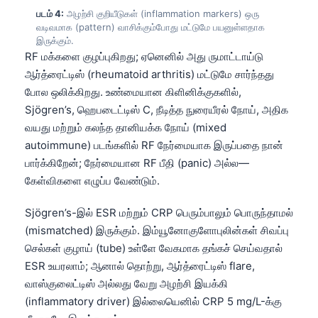
படம் 4:
அழற்சி குறியீடுகள் (inflammation markers) ஒரு
வடிவமாக (pattern) வாசிக்கும்போது மட்டுமே பயனுள்ளதாக
இருக்கும்.
RF மக்களை குழப்புகிறது; ஏனெனில் அது ருமாட்டாய்டு
ஆர்த்ரைட்டிஸ் (rheumatoid arthritis) மட்டுமே சார்ந்தது
போல ஒலிக்கிறது. உண்மையான கிளினிக்குகளில்,
Sjögren’s, ஹெபடைட்டிஸ் C, நீடித்த நுரையீரல் நோய், அதிக
வயது மற்றும் கலந்த தானியக்க நோய் (mixed
autoimmune) படங்களில் RF நேர்மையாக இருப்பதை நான்
பார்க்கிறேன்; நேர்மையான RF பீதி (panic) அல்ல—
கேள்விகளை எழுப்ப வேண்டும்.
Sjögren’s-இல் ESR மற்றும் CRP பெரும்பாலும் பொருந்தாமல்
(mismatched) இருக்கும். இம்யூனோகுளோபுலின்கள் சிவப்பு
செல்கள் குழாய் (tube) உள்ளே வேகமாக தங்கச் செய்வதால்
ESR உயரலாம்; ஆனால் தொற்று, ஆர்த்ரைட்டிஸ் flare,
வாஸ்குலைட்டிஸ் அல்லது வேறு அழற்சி இயக்கி
(inflammatory driver) இல்லையெனில் CRP 5 mg/L-க்கு