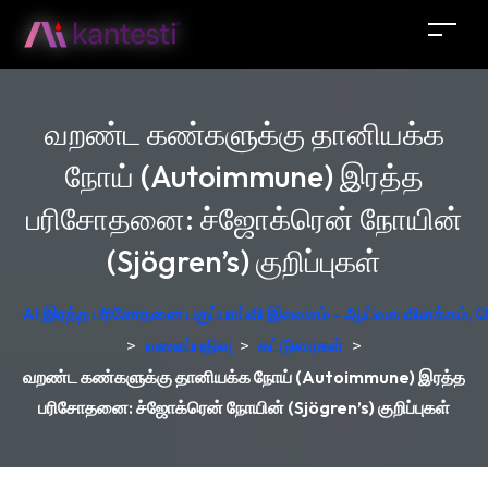
வறண்ட கண்களுக்கு தானியக்க
நோய் (Autoimmune) இரத்த
பரிசோதனை: ச்ஜோக்ரென் நோயின்
(Sjögren’s) குறிப்புகள்
AI இரத்த பரிசோதனை பகுப்பாய்வி இலவசம் - ஆய்வக விளக்கம், ஜெர
>
வலைப்பதிவு
>
கட்டுரைகள்
>
வறண்ட கண்களுக்கு தானியக்க நோய் (Autoimmune) இரத்த
பரிசோதனை: ச்ஜோக்ரென் நோயின் (Sjögren’s) குறிப்புகள்