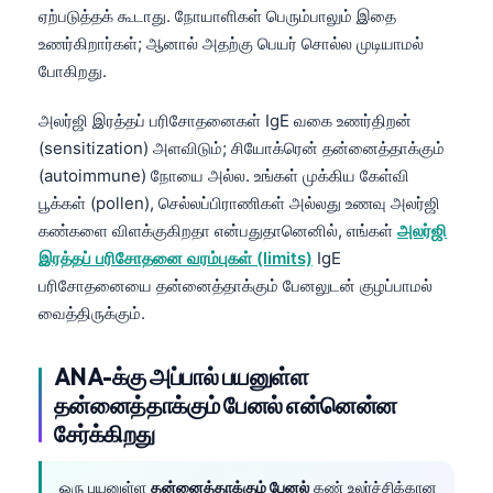
日本語
ஏற்படுத்தக் கூடாது. நோயாளிகள் பெரும்பாலும் இதை
உணர்கிறார்கள்; ஆனால் அதற்கு பெயர் சொல்ல முடியாமல்
Eesti
போகிறது.
Azərbaycan dili
அலர்ஜி இரத்தப் பரிசோதனைகள் IgE வகை உணர்திறன்
Bosanski
(sensitization) அளவிடும்; சியோக்ரென் தன்னைத்தாக்கும்
Svenska
(autoimmune) நோயை அல்ல. உங்கள் முக்கிய கேள்வி
Српски језик
பூக்கள் (pollen), செல்லப்பிராணிகள் அல்லது உணவு அலர்ஜி
Íslenska
கண்களை விளக்குகிறதா என்பதுதானெனில், எங்கள்
அலர்ஜி
இரத்தப் பரிசோதனை வரம்புகள் (limits)
IgE
Հայերեն
பரிசோதனையை தன்னைத்தாக்கும் பேனலுடன் குழப்பாமல்
Bahasa Indonesia
வைத்திருக்கும்.
हिन्दी
ANA-க்கு அப்பால் பயனுள்ள
Nederlands
தன்னைத்தாக்கும் பேனல் என்னென்ன
Dansk
சேர்க்கிறது
Български
فارسی
ஒரு பயனுள்ள
தன்னைத்தாக்கும் பேனல்
கண் உலர்ச்சிக்கான