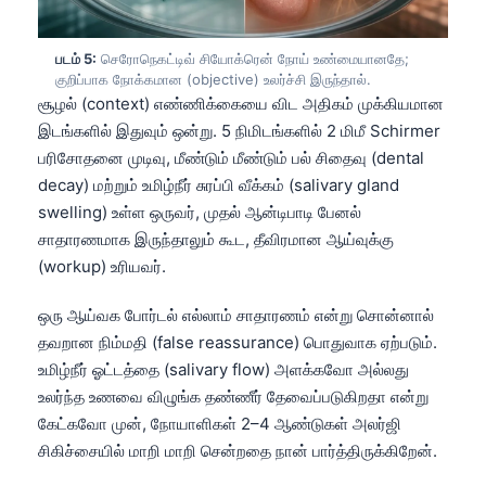
Frysk
Esperanto
படம் 5:
செரோநெகட்டிவ் சியோக்ரென் நோய் உண்மையானதே;
குறிப்பாக நோக்கமான (objective) உலர்ச்சி இருந்தால்.
Беларуская мова
சூழல் (context) எண்ணிக்கையை விட அதிகம் முக்கியமான
Татар теле
இடங்களில் இதுவும் ஒன்று. 5 நிமிடங்களில் 2 மிமீ Schirmer
பரிசோதனை முடிவு, மீண்டும் மீண்டும் பல் சிதைவு (dental
Кыргызча
decay) மற்றும் உமிழ்நீர் சுரப்பி வீக்கம் (salivary gland
ئۇيغۇرچە
swelling) உள்ள ஒருவர், முதல் ஆன்டிபாடி பேனல்
Cebuano
சாதாரணமாக இருந்தாலும் கூட, தீவிரமான ஆய்வுக்கு
(workup) உரியவர்.
Basa Jawa
ພາສາລາວ
ஒரு ஆய்வக போர்டல் எல்லாம் சாதாரணம் என்று சொன்னால்
தவறான நிம்மதி (false reassurance) பொதுவாக ஏற்படும்.
Монгол
உமிழ்நீர் ஓட்டத்தை (salivary flow) அளக்கவோ அல்லது
Afrikaans
உலர்ந்த உணவை விழுங்க தண்ணீர் தேவைப்படுகிறதா என்று
العربية المغربية
கேட்கவோ முன், நோயாளிகள் 2–4 ஆண்டுகள் அலர்ஜி
சிகிச்சையில் மாறி மாறி சென்றதை நான் பார்த்திருக்கிறேன்.
Occitan