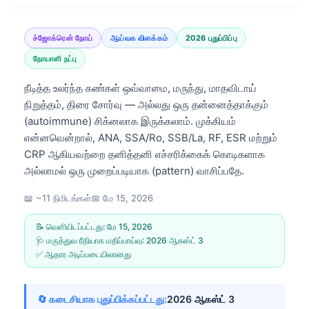
ச்ஜோக்ரென் நோய்
ஆய்வக விளக்கம்
2026 புதுப்பிப்பு
நோயாளி நட்பு
நீடித்த உலர்ந்த கண்கள் ஒவ்வாமை, மருந்து, மாதவிடாய்
நிறுத்தம், திரை சோர்வு — அல்லது ஒரு தன்னைத்தாக்கும்
(autoimmune) சிக்னலாக இருக்கலாம். முக்கியம்
என்னவென்றால், ANA, SSA/Ro, SSB/La, RF, ESR மற்றும்
CRP ஆகியவற்றை தனித்தனி எச்சரிக்கைக் கொடிகளாக
அல்லாமல் ஒரு முறைப்படியாக (pattern) வாசிப்பதே.
📖 ~11 நிமிடங்கள்
📅
மே 15, 2026
📝 வெளியிடப்பட்டது:
மே 15, 2026
🩺 மருத்துவ ரீதியாக மதிப்பாய்வு:
2026 ஆகஸ்ட் 3
✅ ஆதார அடிப்படையிலானது
🔄 கடைசியாக புதுப்பிக்கப்பட்டது:
2026 ஆகஸ்ட் 3