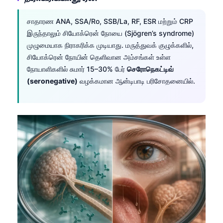
சாதாரண ANA, SSA/Ro, SSB/La, RF, ESR மற்றும் CRP
இருந்தாலும் சியோக்ரென் நோயை (Sjögren’s syndrome)
முழுமையாக நிராகரிக்க முடியாது. மருத்துவக் குழுக்களில்,
சியோக்ரென் நோயின் தெளிவான அம்சங்கள் உள்ள
நோயாளிகளில் சுமார் 15–30% பேர்
செரோநெகட்டிவ்
(seronegative)
வழக்கமான ஆன்டிபாடி பரிசோதனையில்.
Norsk bokmål
Ślōnskŏ gŏdka