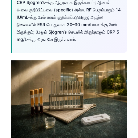
CRP Sjögren’s-க்கு ஆதரவாக இருக்கலாம்; ஆனால்
அவை குறிப்பிட்டவை (specific) அல்ல. RF பெரும்பாலும் 14
IU/mL-க்கு மேல் எனக் குறிக்கப்படுகிறது; அழற்சி
நிலைகளில் ESR பொதுவாக 20–30 mm/hour-க்கு மேல்
இருக்கும்; மேலும் Sjögren’s செயலில் இருந்தாலும் CRP 5
mg/L-க்கு கீழாகவே இருக்கலாம்.