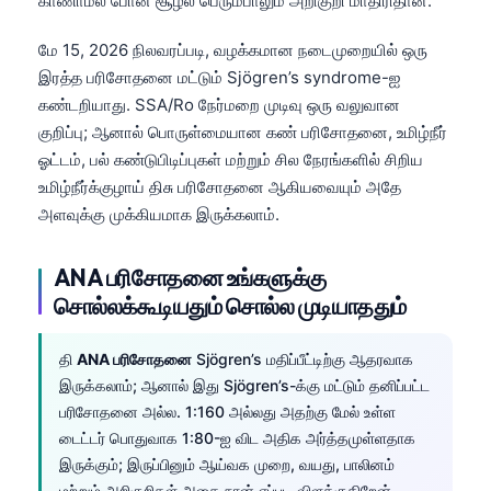
காணாமல் போன சூழல் பெரும்பாலும் அறிகுறி மாதிரிதான்.
மே 15, 2026 நிலவரப்படி, வழக்கமான நடைமுறையில் ஒரு
இரத்த பரிசோதனை மட்டும் Sjögren’s syndrome-ஐ
கண்டறியாது. SSA/Ro நேர்மறை முடிவு ஒரு வலுவான
குறிப்பு; ஆனால் பொருள்மையான கண் பரிசோதனை, உமிழ்நீர்
ஓட்டம், பல் கண்டுபிடிப்புகள் மற்றும் சில நேரங்களில் சிறிய
உமிழ்நீர்க்குழாய் திசு பரிசோதனை ஆகியவையும் அதே
அளவுக்கு முக்கியமாக இருக்கலாம்.
ANA பரிசோதனை உங்களுக்கு
சொல்லக்கூடியதும் சொல்ல முடியாததும்
தி
ANA பரிசோதனை
Sjögren’s மதிப்பீட்டிற்கு ஆதரவாக
இருக்கலாம்; ஆனால் இது Sjögren’s-க்கு மட்டும் தனிப்பட்ட
பரிசோதனை அல்ல. 1:160 அல்லது அதற்கு மேல் உள்ள
டைட்டர் பொதுவாக 1:80-ஐ விட அதிக அர்த்தமுள்ளதாக
இருக்கும்; இருப்பினும் ஆய்வக முறை, வயது, பாலினம்
மற்றும் அறிகுறிகள் அதை நான் எப்படி விளக்குகிறேன்