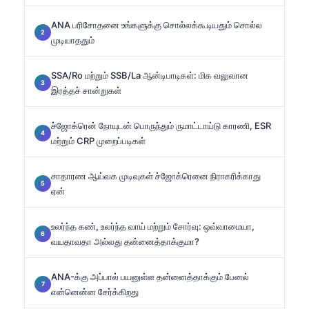
ANA பரிசோதனை உங்களுக்கு சொல்லக்கூடியதும் சொல்ல
முடியாததும்
SSA/Ro மற்றும் SSB/La ஆன்டிபாடிகள்: மிக வலுவான
இரத்தச் சான்றுகள்
ச்ஜோக்ரென் நோயுடன் பொருந்தும் ருமாட்டாய்டு காரணி, ESR
மற்றும் CRP முறைப்படிகள்
சாதாரண ஆய்வக முடிவுகள் ச்ஜோக்ரெனை நிராகரிக்காது
ஏன்
உலர்ந்த கண், உலர்ந்த வாய் மற்றும் சோர்வு: ஒவ்வாமையா,
வயதாவதா அல்லது தன்னைத்தாக்குமா?
ANA-க்கு அப்பால் பயனுள்ள தன்னைத்தாக்கும் பேனல்
என்னென்ன சேர்க்கிறது