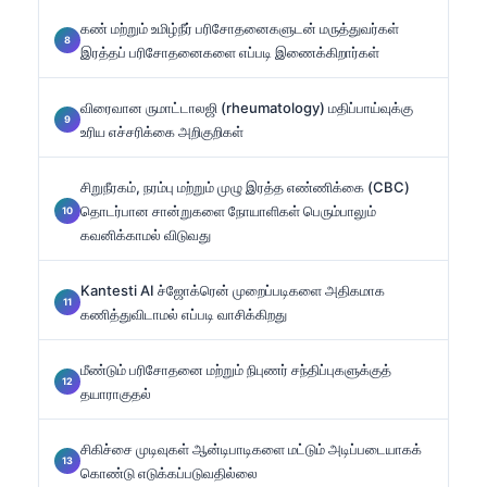
கண் மற்றும் உமிழ்நீர் பரிசோதனைகளுடன் மருத்துவர்கள்
இரத்தப் பரிசோதனைகளை எப்படி இணைக்கிறார்கள்
விரைவான ருமாட்டாலஜி (rheumatology) மதிப்பாய்வுக்கு
உரிய எச்சரிக்கை அறிகுறிகள்
சிறுநீரகம், நரம்பு மற்றும் முழு இரத்த எண்ணிக்கை (CBC)
தொடர்பான சான்றுகளை நோயாளிகள் பெரும்பாலும்
கவனிக்காமல் விடுவது
Kantesti AI ச்ஜோக்ரென் முறைப்படிகளை அதிகமாக
கணித்துவிடாமல் எப்படி வாசிக்கிறது
மீண்டும் பரிசோதனை மற்றும் நிபுணர் சந்திப்புகளுக்குத்
தயாராகுதல்
சிகிச்சை முடிவுகள் ஆன்டிபாடிகளை மட்டும் அடிப்படையாகக்
கொண்டு எடுக்கப்படுவதில்லை