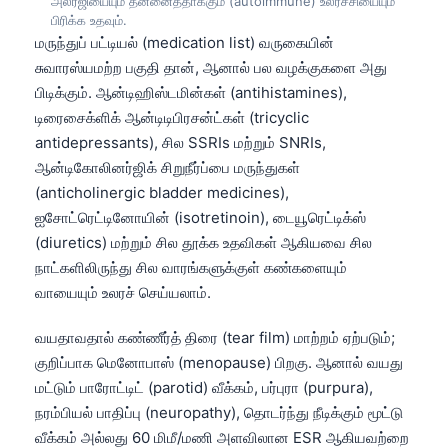
அலர்ஜியையும் தன்னைத்தாக்கும் (autoimmune) உலர்ச்சியையும்
பிரிக்க உதவும்.
తెలుగు
மருந்துப் பட்டியல் (medication list) வருகையின்
मराठी
சுவாரஸ்யமற்ற பகுதி தான், ஆனால் பல வழக்குகளை அது
பிடிக்கும். ஆன்டிஹிஸ்டமின்கள் (antihistamines),
اردو
டிரைசைக்ளிக் ஆன்டிடிபிரசன்ட்கள் (tricyclic
বাংলা
antidepressants), சில SSRIs மற்றும் SNRIs,
Shqip
ஆன்டிகோலினர்ஜிக் சிறுநீர்ப்பை மருந்துகள்
(anticholinergic bladder medicines),
Magyar
ஐசோட்ரெட்டினோயின் (isotretinoin), டையூரெட்டிக்ஸ்
Slovenščina
(diuretics) மற்றும் சில தூக்க உதவிகள் ஆகியவை சில
한국어
நாட்களிலிருந்து சில வாரங்களுக்குள் கண்களையும்
வாயையும் உலரச் செய்யலாம்.
Polski
Lietuvių kalba
வயதாவதால் கண்ணீர்த் திரை (tear film) மாற்றம் ஏற்படும்;
Русский
குறிப்பாக மெனோபாஸ் (menopause) பிறகு. ஆனால் வயது
மட்டும் பாரோட்டிட் (parotid) வீக்கம், பர்புரா (purpura),
ქართული
நரம்பியல் பாதிப்பு (neuropathy), தொடர்ந்து நீடிக்கும் மூட்டு
Čeština
வீக்கம் அல்லது 60 மிமீ/மணி அளவிலான ESR ஆகியவற்றை