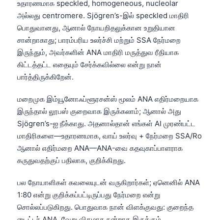
உதாரணமாக speckled, homogeneous, nucleolar
அல்லது centromere. Sjögren’s-இல் speckled மாதிரி
பொதுவானது, ஆனால் நோயறிதலுக்கான உறுதியான
சான்றாகாது; பாரம்பரிய உலர்ச்சி மற்றும் SSA நேர்மறை
இருந்தும், அவர்களின் ANA மாதிரி மருத்துவ ரீதியாக
கிட்டத்தட்ட எதையும் சேர்க்கவில்லை என்று நான்
பார்த்திருக்கிறேன்.
மறைமுக இம்யூனோஃப்ளூரசன்ஸ் மூலம் ANA எதிர்மறையாக
இருந்தால் லூபஸ் குறைவாக இருக்கலாம்; ஆனால் அது
Sjögren’s-ஐ நீக்காது. அதனால்தான் எங்கள் AI முரண்பட்ட
மாதிரிகளை—உதாரணமாக, வாய் உலர்வு + நேர்மறை SSA/Ro
ஆனால் எதிர்மறை ANA—ANA-வை கதவுகாப்பாளராக
கருதுவதற்குப் பதிலாக, குறிக்கிறது.
பல நோயாளிகள் கவலையுடன் வருகிறார்கள்; ஏனெனில் ANA
1:80 என்று குறிக்கப்பட்டிருப்பது நேர்மறை என்று
சொல்லப்படுகிறது. பொதுவாக நான் விளக்குவது: குறைந்த
டைட்டர் ANA, வேறு விதமாக நன்றாக இருக்கும்