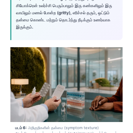
Català
சியோக்ரென் உலர்ச்சி பெரும்பாலும் இரு கண்களிலும் இரு
வாயிலும் மணல் போன்ற (gritty), எரிச்சல் தரும், ஒட்டும்
O‘zbekcha
தன்மை கொண்ட மற்றும் தொடர்ந்து நீடிக்கும் உணர்வாக
Українська
இருக்கும்.
አማርኛ
Kiswahili
ភាសាខ្មែរ
ဗမာစာ
ไทย
Tagalog
Tiếng Việt
Bahasa Melayu
മലയാളം
ಕನ್ನಡ
படம் 6:
அறிகுறிகளின் தன்மை (symptom texture)
ગુજરાતી