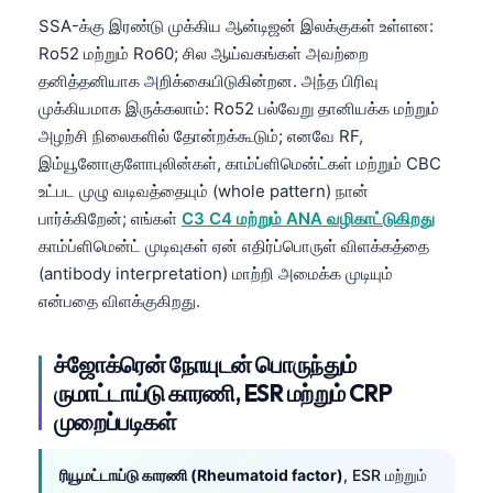
SSA-க்கு இரண்டு முக்கிய ஆன்டிஜன் இலக்குகள் உள்ளன:
Ro52 மற்றும் Ro60; சில ஆய்வகங்கள் அவற்றை
தனித்தனியாக அறிக்கையிடுகின்றன. அந்த பிரிவு
முக்கியமாக இருக்கலாம்: Ro52 பல்வேறு தானியக்க மற்றும்
அழற்சி நிலைகளில் தோன்றக்கூடும்; எனவே RF,
இம்யூனோகுளோபுலின்கள், காம்ப்ளிமென்ட்கள் மற்றும் CBC
உட்பட முழு வடிவத்தையும் (whole pattern) நான்
பார்க்கிறேன்; எங்கள்
C3 C4 மற்றும் ANA வழிகாட்டுகிறது
காம்ப்ளிமென்ட் முடிவுகள் ஏன் எதிர்ப்பொருள் விளக்கத்தை
(antibody interpretation) மாற்றி அமைக்க முடியும்
என்பதை விளக்குகிறது.
ச்ஜோக்ரென் நோயுடன் பொருந்தும்
ருமாட்டாய்டு காரணி, ESR மற்றும் CRP
முறைப்படிகள்
ரியூமட்டாய்டு காரணி (Rheumatoid factor)
, ESR மற்றும்