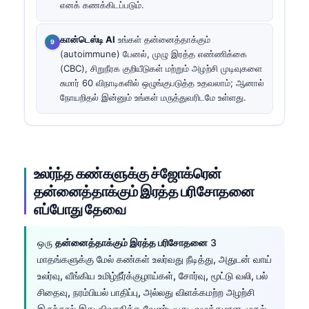
எனக் கணக்கிடப்படும்.
கான்டெஸ்டி AI
உங்கள் தன்னைத்தாக்கும்
(autoimmune) பேனல், முழு இரத்த எண்ணிக்கை
(CBC), சிறுநீரக குறியீடுகள் மற்றும் அழற்சி முடிவுகளை
சுமார் 60 விநாடிகளில் ஒழுங்குபடுத்த உதவலாம்; ஆனால்
நோயறிதல் இன்னும் உங்கள் மருத்துவரிடமே உள்ளது.
உலர்ந்த கண்களுக்கு ச்ஜோக்ரென்
தன்னைத்தாக்கும் இரத்த பரிசோதனை
எப்போது தேவை
ஒரு
தன்னைத்தாக்கும் இரத்த பரிசோதனை
3
மாதங்களுக்கு மேல் கண்கள் உலர்வது நீடித்து, அதுடன் வாய்
உலர்வு, வீங்கிய உமிழ்நீர்க்குழாய்கள், சோர்வு, மூட்டு வலி, பல்
சிதைவு, நரம்பியல் பாதிப்பு, அல்லது விளக்கமற்ற அழற்சி
இருந்தால் இது விவாதிக்க வேண்டியது. வழக்கமான முதல்