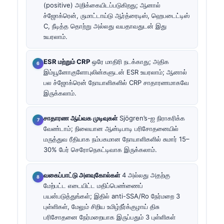
(positive) அறிக்கையிடப்படுகிறது; ஆனால்
ச்ஜோக்ரென், ருமாட்டாய்டு ஆர்த்ரைடிஸ், ஹெபடைட்டிஸ்
C, நீடித்த தொற்று அல்லது வயதாவதுடன் இது
உயரலாம்.
ESR மற்றும் CRP
ஒரே மாதிரி நடக்காது; அதிக
இம்யூனோகுளோபுலின்களுடன் ESR உயரலாம்; ஆனால்
பல ச்ஜோக்ரென் நோயாளிகளில் CRP சாதாரணமாகவே
இருக்கலாம்.
சாதாரண ஆய்வக முடிவுகள்
Sjögren’s-ஐ நிராகரிக்க
வேண்டாம்; நிலையான ஆன்டிபாடி பரிசோதனையில்
மருத்துவ ரீதியாக நம்பகமான நோயாளிகளில் சுமார் 15–
30% பேர் செரோநெகட்டிவாக இருக்கலாம்.
வகைப்பாட்டு அளவுகோல்கள்
4 அல்லது அதற்கு
மேற்பட்ட எடையிட்ட மதிப்பெண்ணைப்
பயன்படுத்துங்கள்; இதில் anti-SSA/Ro நேர்மறை 3
புள்ளிகள், மேலும் சிறிய உமிழ்நீர்க்குழாய் திசு
பரிசோதனை நேர்மறையாக இருப்பதும் 3 புள்ளிகள்