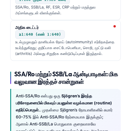
SSA/Ro, SSB/La, RF, ESR, CRP மற்றும் மருத்துவ
அம்சங்களுடன் விளக்குங்கள்.
அதிக டைட்டர்
≥1:640 (எண் 1:640)
உடல்முழுவதும் தானியக்க நோய் (autoimmunity) சந்தேகத்தை
உயர்த்துகிறது; குறிப்பாக சைட்டோபெனியா, சொறி, மூட்டு வலி
(arthritis) அல்லது சிறுநீரக கண்டுபிடிப்புகள் இருந்தால்.
SSA/Ro மற்றும் SSB/La ஆன்டிபாடிகள்: மிக
வலுவான இரத்தச் சான்றுகள்
Anti-SSA/Ro என்பது ஒரு
Sjögren’s இரத்த
பரிசோதனையில் மிகவும் பயனுள்ள வழக்கமான (routine)
எதிர்ப்பொருள்.
. முதன்மை Sjögren’s நோயாளிகளில் சுமார்
60–75% இல் Anti-SSA/Ro நேர்மையாக இருக்கும்;
ஆனால் Anti-SSB/La பொதுவாக குறைவாகவே
காணப்படும், அது தனியாக தோன்றும் போது அதற்கான