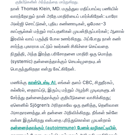
குறியீடுகளின் அர்த்தத்தை மாற்றுகிறது.
நான் Thomas Klein, MD. மருத்துவ மதிப்பாய்வு பணியில்
வாரந்தோறும் நான் அதே மாதிரியைப் பார்க்கிறேன்: யாரோ
அலர்ஜி சொட்டுகள், புதிய கண்ணாடிகள், ஒமேகா-3
காப்சூல்கள் மற்றும் ஈரப்பதனிகள் முயன்றிருப்பார்கள்; ஆனால்
இரவில் வாய் பருத்தி போல உணர்கிறது. அப்போது நான் கண்
சார்ந்த புகாராக மட்டும் உலர்கண் சிகிச்சை செய்வதை
நிறுத்தி, அந்த இரத்த பரிசோதனை மாதிரி ஒரு மொத்த
(systemic) தன்னைத்தாக்கும் செயல்முறையுடன்
பொருந்துகிறதா என்று கேட்கிறேன்.
மணிக்கு
கான்டெஸ்டி AI
, எங்கள் தளம் CBC, சிறுநீரகம்,
கல்லீரல், தைராய்டு, இரும்பு மற்றும் அழற்சி முடிவுகளுடன்
சேர்த்து தன்னைத்தாக்கும் குறியீடுகளை வாசிக்கிறது;
ஏனெனில் Sjögren’s அரிதாகவே ஒரு தனித்த, தெளிவான
அசாதாரணத்துடன் தன்னை அறிவிக்கிறது. நீங்கள் உள்ளே
என்ன இருக்கிறது என்பதை புரிந்துகொள்ள முயன்றால்
தன்னைத்தாக்கும் (autoimmune) பேனல் வழிகாட்டியில்
,