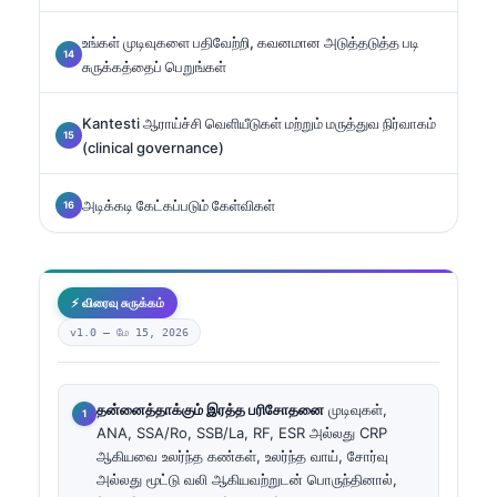
உங்கள் முடிவுகளை பதிவேற்றி, கவனமான அடுத்தடுத்த படி
சுருக்கத்தைப் பெறுங்கள்
Kantesti ஆராய்ச்சி வெளியீடுகள் மற்றும் மருத்துவ நிர்வாகம்
(clinical governance)
அடிக்கடி கேட்கப்படும் கேள்விகள்
⚡ விரைவு சுருக்கம்
v1.0 —
மே 15, 2026
தன்னைத்தாக்கும் இரத்த பரிசோதனை
முடிவுகள்,
ANA, SSA/Ro, SSB/La, RF, ESR அல்லது CRP
ஆகியவை உலர்ந்த கண்கள், உலர்ந்த வாய், சோர்வு
அல்லது மூட்டு வலி ஆகியவற்றுடன் பொருந்தினால்,