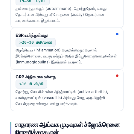
14–30 IU/mL
தன்னைத்தாக்கும் (autoimmune), தொற்றுநோய், வயது
தொடர்பான அல்லது பரிசோதனை (assay) தொடர்பான
காரணங்களாக இருக்கலாம்.
ESR உயர்ந்துள்ளது
>20–30 மிமீ/மணி
அழற்சியை (inflammation) ஆதரிக்கிறது; ஆனால்
இரத்தச்சோகை, வயது மற்றும் அதிக இம்யூனோகுளோபுலின்கள்
(immunoglobulins) இருந்தால் உயரலாம்.
CRP அதிகமாக உள்ளது
>10 மி.கி/லி
தொற்று, செயலில் உள்ள ஆர்த்ரைட்டிஸ் (active arthritis),
வாஸ்குலைட்டிஸ் (vasculitis) அல்லது வேறு ஒரு அழற்சி
செயல்முறை உள்ளதா என்று பார்க்கவும்.
சாதாரண ஆய்வக முடிவுகள் ச்ஜோக்ரெனை
நிராகரிக்காது ஏன்