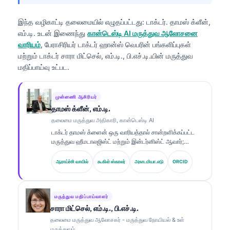
இந்த வழிகாட்டி தலைமையில் எழுதப்பட்டது:
டாக்டர். தாமஸ் க்ளீன்,
எம்.டி.
உடன் இணைந்து
கான்டெஸ்டி AI மருத்துவ ஆலோசனை
வாரியம்
, பேராசிரியர் டாக்டர் ஹான்ஸ் வெபரின் பங்களிப்புகள்
மற்றும் டாக்டர் சாரா மிட்செல், எம்.டி., பி.எச்.டி.யின் மருத்துவ
மதிப்பாய்வு உட்பட.
முன்னணி ஆசிரியர்
தாமஸ் க்ளீன், எம்.டி.
தலைமை மருத்துவ அதிகாரி, கான்டெஸ்டி AI
டாக்டர் தாமஸ் க்ளைன் ஒரு வாரியத்தால் சான்றளிக்கப்பட்ட
மருத்துவ ஹீமடாலஜிஸ்ட் மற்றும் இன்டர்னிஸ்ட் ஆவார்;
ஆய்வக மருத்துவம் மற்றும் AI உதவியுடன் மருத்துவ
பகுப்பாய்வு துறைகளில் 15 ஆண்டுகளுக்கும் மேலான
ஆராய்ச்சி வாயில்
கூகிள் ஸ்காலர்
அகாடமியா.எடு
ORCID
அனுபவம் கொண்டவர். Kantesti AI நிறுவனத்தின் தலைமை
மருத்துவ அதிகாரியாக, சொந்த நரம்பியல் வலையமைப்பின்
மருத்துவ துல்லியத்திற்கான மருத்துவ மேற்பார்வையை அவர்
வழங்குகிறார். உயிர்மார்க்கர் விளக்கம் மற்றும் ஆய்வக
மருத்துவ மதிப்பாய்வாளர்
நோயறிதல் தொடர்பான ஆய்வுகளை டாக்டர் க்ளைன் ஆய்வக
சாரா மிட்செல், எம்.டி., பி.எச்.டி.
மருத்துவம் சார்ந்த தலைப்புகளில் விரிவாக வெளியிட்டுள்ளார்.
தலைமை மருத்துவ ஆலோசகர் - மருத்துவ நோயியல் & உள்
மருத்துவம்