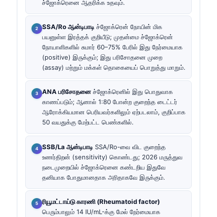
ச்ஜோக்ரெனை ஆதரிக்க உதவும்.
SSA/Ro ஆன்டிபாடி
ச்ஜோக்ரென் நோயின் மிக
பயனுள்ள இரத்தக் குறியீடு; முதன்மை ச்ஜோக்ரென்
நோயாளிகளில் சுமார் 60–75% பேரில் இது நேர்மையாக
(positive) இருக்கும்; இது பரிசோதனை முறை
(assay) மற்றும் மக்கள் தொகையைப் பொறுத்து மாறும்.
ANA பரிசோதனை
ச்ஜோக்ரெனில் இது பொதுவாக
காணப்படும்; ஆனால் 1:80 போன்ற குறைந்த டைட்டர்
ஆரோக்கியமான பெரியவர்களிலும் ஏற்படலாம், குறிப்பாக
50 வயதுக்கு மேற்பட்ட பெண்களில்.
SSB/La ஆன்டிபாடி
SSA/Ro-வை விட குறைந்த
உணர்திறன் (sensitivity) கொண்டது; 2026 மருத்துவ
நடைமுறையில் ச்ஜோக்ரெனை கண்டறிய இதுவே
தனியாக போதுமானதாக அரிதாகவே இருக்கும்.
ரியூமட்டாய்டு காரணி (Rheumatoid factor)
பெரும்பாலும் 14 IU/mL-க்கு மேல் நேர்மையாக