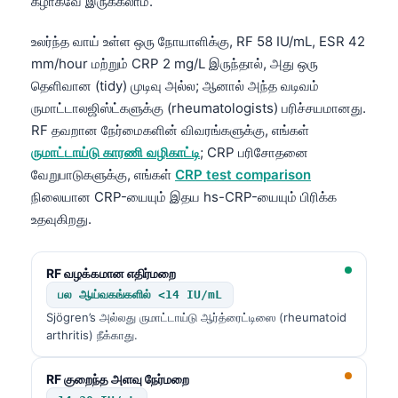
கீழாகவே இருக்கலாம்.
உலர்ந்த வாய் உள்ள ஒரு நோயாளிக்கு, RF 58 IU/mL, ESR 42
mm/hour மற்றும் CRP 2 mg/L இருந்தால், அது ஒரு
தெளிவான (tidy) முடிவு அல்ல; ஆனால் அந்த வடிவம்
ருமாட்டாலஜிஸ்ட்களுக்கு (rheumatologists) பரிச்சயமானது.
RF தவறான நேர்மைகளின் விவரங்களுக்கு, எங்கள்
ருமாட்டாய்டு காரணி வழிகாட்டி
; CRP பரிசோதனை
வேறுபாடுகளுக்கு, எங்கள்
CRP test comparison
நிலையான CRP-யையும் இதய hs-CRP-யையும் பிரிக்க
உதவுகிறது.
RF வழக்கமான எதிர்மறை
பல ஆய்வகங்களில் <14 IU/mL
Sjögren’s அல்லது ருமாட்டாய்டு ஆர்த்ரைட்டிஸை (rheumatoid
arthritis) நீக்காது.
RF குறைந்த அளவு நேர்மறை