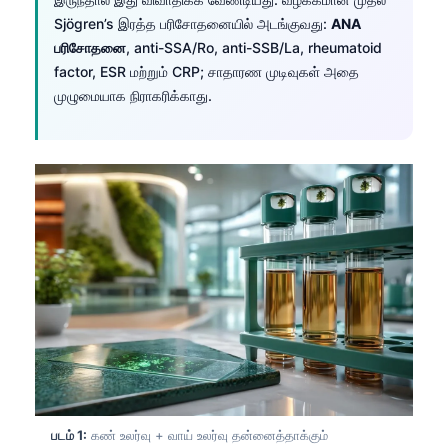
Sjögren’s இரத்த பரிசோதனையில் அடங்குவது:
ANA
பரிசோதனை
, anti-SSA/Ro, anti-SSB/La, rheumatoid
factor, ESR மற்றும் CRP; சாதாரண முடிவுகள் அதை
முழுமையாக நிராகரிக்காது.
படம் 1:
கண் உலர்வு + வாய் உலர்வு தன்னைத்தாக்கும்