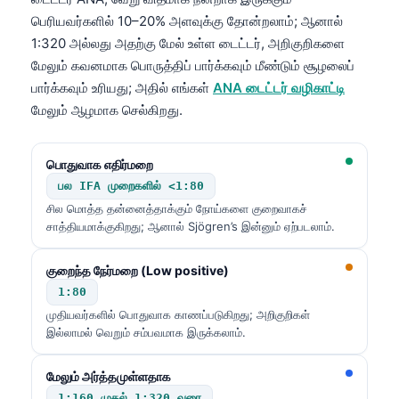
பெரியவர்களில் 10–20% அளவுக்கு தோன்றலாம்; ஆனால்
1:320 அல்லது அதற்கு மேல் உள்ள டைட்டர், அறிகுறிகளை
மேலும் கவனமாக பொருத்திப் பார்க்கவும் மீண்டும் சூழலைப்
பார்க்கவும் உரியது; அதில் எங்கள்
ANA டைட்டர் வழிகாட்டி
மேலும் ஆழமாக செல்கிறது.
பொதுவாக எதிர்மறை
பல IFA முறைகளில் <1:80
சில மொத்த தன்னைத்தாக்கும் நோய்களை குறைவாகச்
சாத்தியமாக்குகிறது; ஆனால் Sjögren’s இன்னும் ஏற்படலாம்.
குறைந்த நேர்மறை (Low positive)
1:80
முதியவர்களில் பொதுவாக காணப்படுகிறது; அறிகுறிகள்
இல்லாமல் வெறும் சம்பவமாக இருக்கலாம்.
மேலும் அர்த்தமுள்ளதாக
1:160 முதல் 1:320 வரை