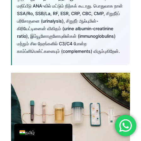
மதிப்பீடு ANA-வில் மட்டும் நிற்கக் கூடாது. பொதுவாக நான்
简体中文
SSA/Ro, SSB/La, RF, ESR, CRP, CBC, CMP, சிறுநீர்ப்
Română
பரிசோதனை (urinalysis), சிறுநீர் ஆல்புமின்-
Türkçe
கிரியேட்டினைன் விகிதம் (urine albumin-creatinine
ratio), இம்யூனோகுளோபுலின்கள் (immunoglobulins)
Ελληνικά
மற்றும் சில நேரங்களில் C3/C4 போன்ற
Português
காம்ப்ளிமென்ட்களையும் (complements) விரும்புகிறேன்.
Español
Italiano
עִבְרִית
Français
العربية
Deutsch
English
தமிழ்