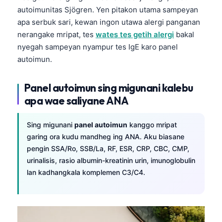
Euskara
autoimunitas Sjögren. Yen pitakon utama sampeyan
Македонски јазик
apa serbuk sari, kewan ingon utawa alergi panganan
Latviešu valoda
nerangake mripat, tes
wates tes getih alergi
bakal
nyegah sampeyan nyampur tes IgE karo panel
Galego
autoimun.
অসমীয়া
සිංහල
Panel autoimun sing migunani kalebu
apa wae saliyane ANA
سنڌي
پښتو
Sing migunani
panel autoimun
kanggo mripat
garing ora kudu mandheg ing ANA. Aku biasane
Slovenčina
pengin SSA/Ro, SSB/La, RF, ESR, CRP, CBC, CMP,
urinalisis, rasio albumin-kreatinin urin, imunoglobulin
Hrvatski
lan kadhangkala komplemen C3/C4.
Suomi
Қазақ тілі
Català