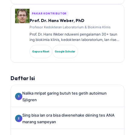
babagan panel biomarker lan analisis laboratorium ing
praktik klinis.
PAKAR KONTRIBUTOR
Prof. Dr. Hans Weber, PhD
Profesor Kedokteran Laboratorium & Biokimia Klinis
Prof. Dr. Hans Weber nduweni pengalaman 30+ taun
ing biokimia klinis, kedokteran laboratorium, lan riset
biomarker. Mantan Presiden saka German Society for
Clinical Chemistry, dheweke spesialis ing analisis
Gapura Riset
Google Scholar
panel diagnostik, standarisasi biomarker, lan
kedokteran laboratorium sing dibantu AI.
Daftar Isi
Nalika mripat garing butuh tes getih autoimun
Sjögren
Sing bisa lan ora bisa diwenehake déning tes ANA
marang sampeyan