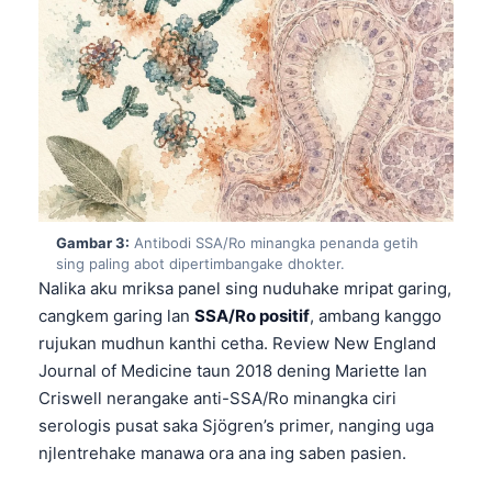
Gambar 3:
Antibodi SSA/Ro minangka penanda getih
sing paling abot dipertimbangake dhokter.
Nalika aku mriksa panel sing nuduhake mripat garing,
cangkem garing lan
SSA/Ro positif
, ambang kanggo
rujukan mudhun kanthi cetha. Review New England
Journal of Medicine taun 2018 dening Mariette lan
Criswell nerangake anti-SSA/Ro minangka ciri
serologis pusat saka Sjögren’s primer, nanging uga
njlentrehake manawa ora ana ing saben pasien.