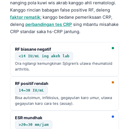
nanging pola kuwi wis akrab kanggo ahli rematologi.
Kanggo rincian babagan false positive RF, deleng
faktor rematik
; kanggo bedane pemeriksaan CRP,
deleng
perbandingan tes CRP
sing mbantu misahake
CRP standar saka hs-CRP jantung.
RF biasane negatif
<14 IU/mL ing akeh lab
Ora ngilangi kemungkinan Sjögren’s utawa rheumatoid
arthritis.
RF positif rendah
14–30 IU/mL
Bisa autoimun, infèksius, gegayutan karo umur, utawa
gegayutan karo cara tes (assay).
ESR mundhak
>20–30 mm/jam