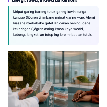
Mripat garing bareng tutuk garing luwih curiga
kanggo Sjögren tinimbang mripat garing wae. Alergi
biasane nyebabake gatel lan cairan bening, dene
kekeringan Sjögren asring krasa kaya wedhi,
kobong, lengket lan tetep ing loro mripat lan tutuk.
Norsk bokmål
Ślōnskŏ gŏdka