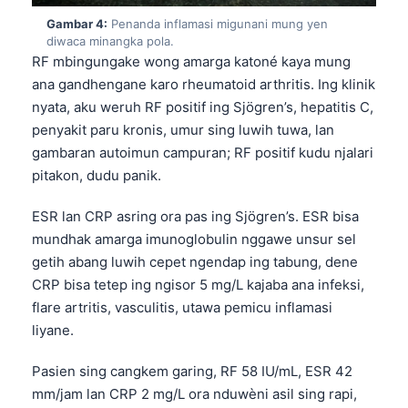
Gambar 4:
Penanda inflamasi migunani mung yen
diwaca minangka pola.
RF mbingungake wong amarga katoné kaya mung
ana gandhengane karo rheumatoid arthritis. Ing klinik
nyata, aku weruh RF positif ing Sjögren’s, hepatitis C,
penyakit paru kronis, umur sing luwih tuwa, lan
gambaran autoimun campuran; RF positif kudu njalari
pitakon, dudu panik.
ESR lan CRP asring ora pas ing Sjögren’s. ESR bisa
mundhak amarga imunoglobulin nggawe unsur sel
getih abang luwih cepet ngendap ing tabung, dene
CRP bisa tetep ing ngisor 5 mg/L kajaba ana infeksi,
flare artritis, vasculitis, utawa pemicu inflamasi
liyane.
Pasien sing cangkem garing, RF 58 IU/mL, ESR 42
mm/jam lan CRP 2 mg/L ora nduwèni asil sing rapi,