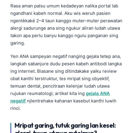
Rasa aman palsu umum kedadeyan nalika portal lab
ngandhani kabeh normal. Aku wis weruh pasien
ngentèkaké 2–4 taun kanggo muter-muter perawatan
alergi sadurunge ana sing ngukur aliran ludah utawa
takon apa perlu banyu kanggo ngulu panganan sing
garing.
Yen ANA sampeyan negatif nanging gejala tetep ana,
langkah sabanjure dudu pesen kabeh antibodi langka
ing internet. Biasane sing ditindakake yaiku review
obat kanthi terstruktur, tes mripat sing obyektif,
temuan dental, pencitraan kelenjar ludah utawa
rujukan reumatologi; artikel kita ing
gejala ANA
negatif
njlentrehake kahanan kasebut kanthi luwih
rinci.
Mripat garing, tutuk garing lan kesel:
alergi, tuwa, utawa autoimun?