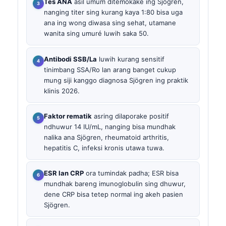
Tes ANA
asil umum ditemokake ing Sjögren,
nanging titer sing kurang kaya 1:80 bisa uga
ana ing wong diwasa sing sehat, utamane
wanita sing umuré luwih saka 50.
Antibodi SSB/La
luwih kurang sensitif
tinimbang SSA/Ro lan arang banget cukup
mung siji kanggo diagnosa Sjögren ing praktik
klinis 2026.
Faktor rematik
asring dilaporake positif
ndhuwur 14 IU/mL, nanging bisa mundhak
nalika ana Sjögren, rheumatoid arthritis,
hepatitis C, infeksi kronis utawa tuwa.
ESR lan CRP
ora tumindak padha; ESR bisa
mundhak bareng imunoglobulin sing dhuwur,
dene CRP bisa tetep normal ing akeh pasien
Sjögren.