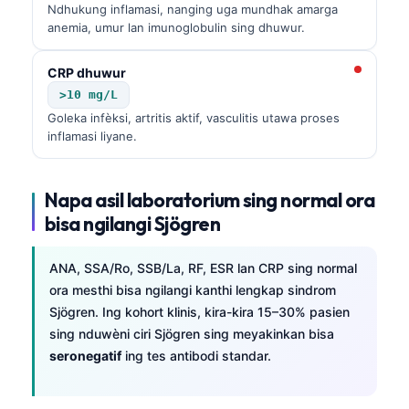
Ndhukung inflamasi, nanging uga mundhak amarga
anemia, umur lan imunoglobulin sing dhuwur.
CRP dhuwur
>10 mg/L
Goleka infèksi, artritis aktif, vasculitis utawa proses
inflamasi liyane.
Napa asil laboratorium sing normal ora
bisa ngilangi Sjögren
ANA, SSA/Ro, SSB/La, RF, ESR lan CRP sing normal
ora mesthi bisa ngilangi kanthi lengkap sindrom
Sjögren. Ing kohort klinis, kira-kira 15–30% pasien
sing nduwèni ciri Sjögren sing meyakinkan bisa
seronegatif
ing tes antibodi standar.