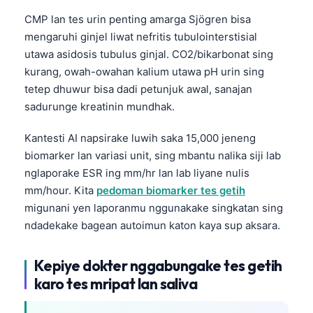
CMP lan tes urin penting amarga Sjögren bisa
తెలుగు
mengaruhi ginjel liwat nefritis tubulointerstisial
मराठी
utawa asidosis tubulus ginjal. CO2/bikarbonat sing
اردو
kurang, owah-owahan kalium utawa pH urin sing
tetep dhuwur bisa dadi petunjuk awal, sanajan
বাংলা
sadurunge kreatinin mundhak.
Shqip
Magyar
Kantesti AI napsirake luwih saka 15,000 jeneng
biomarker lan variasi unit, sing mbantu nalika siji lab
Slovenščina
nglaporake ESR ing mm/hr lan lab liyane nulis
한국어
mm/hour. Kita
pedoman biomarker tes getih
Polski
migunani yen laporanmu nggunakake singkatan sing
ndadekake bagean autoimun katon kaya sup aksara.
Lietuvių kalba
Русский
Kepiye dokter nggabungake tes getih
ქართული
karo tes mripat lan saliva
Čeština