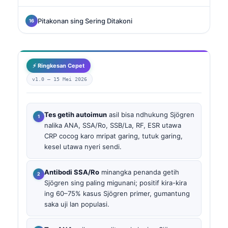
Pitakonan sing Sering Ditakoni
⚡ Ringkesan Cepet
v1.0 —
15 Mei 2026
Tes getih autoimun
asil bisa ndhukung Sjögren
nalika ANA, SSA/Ro, SSB/La, RF, ESR utawa
CRP cocog karo mripat garing, tutuk garing,
kesel utawa nyeri sendi.
Antibodi SSA/Ro
minangka penanda getih
Sjögren sing paling migunani; positif kira-kira
ing 60–75% kasus Sjögren primer, gumantung
saka uji lan populasi.