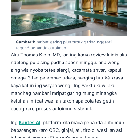
Gambar 1:
mripat garing plus tutuk garing ngganti
tegesé penanda autoimun.
Aku Thomas Klein, MD, lan ing karya review klinis aku
ndeleng pola sing padha saben minggu: ana wong
sing wis nyoba tetes alergi, kacamata anyar, kapsul
omega-3 lan pelembap udara, nanging tutuké krasa
kaya katun ing wayah wengi. Ing wektu kuwi aku
mandheg nambani mripat garing mung minangka
keluhan mripat wae lan takon apa pola tes getih
cocog karo proses autoimun sistemik.
Ing
Kantes AI
, platform kita maca penanda autoimun
bebarengan karo CBC, ginjal, ati, tiroid, wesi lan asil
inflamasi, amarga Sjögren’s arang banget