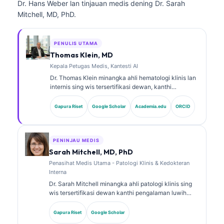
Dr. Hans Weber lan tinjauan medis dening Dr. Sarah
Mitchell, MD, PhD.
PENULIS UTAMA
Thomas Klein, MD
Kepala Petugas Medis, Kantesti AI
Dr. Thomas Klein minangka ahli hematologi klinis lan
internis sing wis tersertifikasi dewan, kanthi
pengalaman luwih saka 15 taun ing bidang
kedokteran laboratorium lan analisis klinis sing
Gapura Riset
Google Scholar
Academia.edu
ORCID
dibantu AI. Minangka Chief Medical Officer ing
Kantesti AI, dheweke menehi pengawasan klinis
marang ketepatan medis saka jaringan saraf
kepemilikan kasebut. Dr. Klein wis nerbitake akeh
PENINJAU MEDIS
babagan interpretasi biomarker lan diagnostik
Sarah Mitchell, MD, PhD
laboratorium ing topik kedokteran laboratorium.
Penasihat Medis Utama - Patologi Klinis & Kedokteran
Interna
Dr. Sarah Mitchell minangka ahli patologi klinis sing
wis tersertifikasi dewan kanthi pengalaman luwih
saka 18 taun ing bidang kedokteran laboratorium lan
analisis diagnostik. Dheweke nduweni sertifikasi
Gapura Riset
Google Scholar
spesialis ing kimia klinis lan wis akeh nerbitake