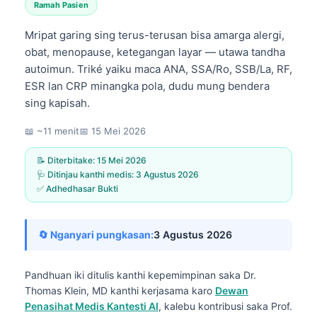
Ramah Pasien
Mripat garing sing terus-terusan bisa amarga alergi,
obat, menopause, ketegangan layar — utawa tandha
autoimun. Triké yaiku maca ANA, SSA/Ro, SSB/La, RF,
ESR lan CRP minangka pola, dudu mung bendera
sing kapisah.
📖 ~11 menit
📅
15 Mei 2026
📝 Diterbitake:
15 Mei 2026
🩺 Ditinjau kanthi medis:
3 Agustus 2026
✅ Adhedhasar Bukti
🔄 Nganyari pungkasan:
3 Agustus 2026
Pandhuan iki ditulis kanthi kepemimpinan saka
Dr.
Thomas Klein, MD
kanthi kerjasama karo
Dewan
Penasihat Medis Kantesti AI
, kalebu kontribusi saka Prof.