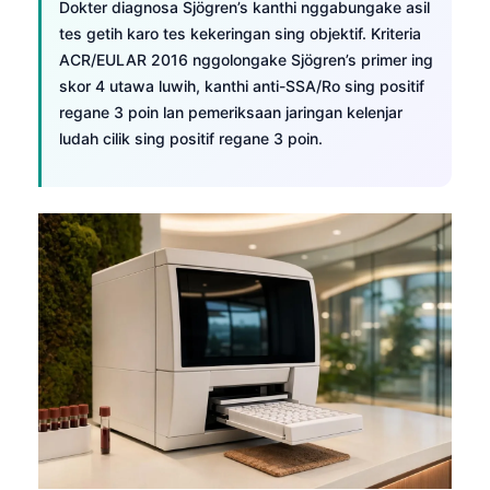
Dokter diagnosa Sjögren’s kanthi nggabungake asil
日本語
tes getih karo tes kekeringan sing objektif. Kriteria
Eesti
ACR/EULAR 2016 nggolongake Sjögren’s primer ing
Azərbaycan dili
skor 4 utawa luwih, kanthi anti-SSA/Ro sing positif
regane 3 poin lan pemeriksaan jaringan kelenjar
Bosanski
ludah cilik sing positif regane 3 poin.
Svenska
Српски језик
Íslenska
Հայերեն
Bahasa Indonesia
हिन्दी
Nederlands
Dansk
Български
فارسی