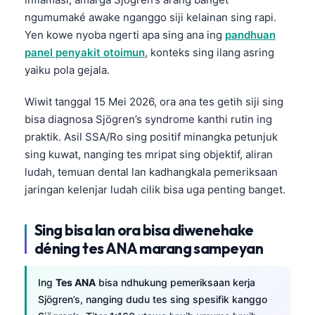
ngumumaké awake nganggo siji kelainan sing rapi.
Yen kowe nyoba ngerti apa sing ana ing
pandhuan
panel penyakit otoimun
, konteks sing ilang asring
yaiku pola gejala.
Wiwit tanggal 15 Mei 2026, ora ana tes getih siji sing
bisa diagnosa Sjögren’s syndrome kanthi rutin ing
praktik. Asil SSA/Ro sing positif minangka petunjuk
sing kuwat, nanging tes mripat sing objektif, aliran
ludah, temuan dental lan kadhangkala pemeriksaan
jaringan kelenjar ludah cilik bisa uga penting banget.
Sing bisa lan ora bisa diwenehake
déning tes ANA marang sampeyan
Ing
Tes ANA
bisa ndhukung pemeriksaan kerja
Sjögren’s, nanging dudu tes sing spesifik kanggo