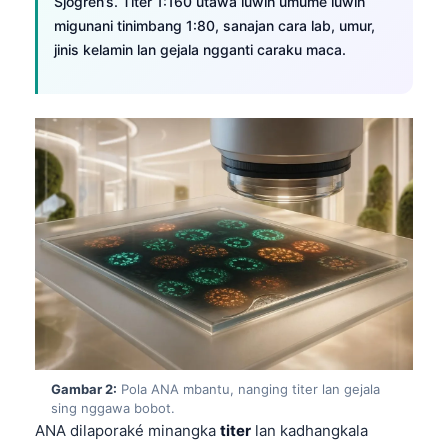
Sjögren’s. Titer 1:160 utawa luwih umume luwih
migunani tinimbang 1:80, sanajan cara lab, umur,
jinis kelamin lan gejala ngganti caraku maca.
Gambar 2:
Pola ANA mbantu, nanging titer lan gejala
sing nggawa bobot.
ANA dilaporaké minangka
titer
lan kadhangkala