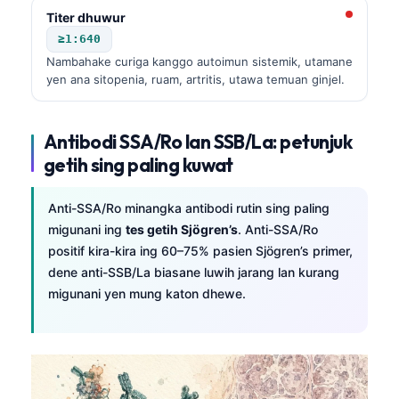
Titer dhuwur
≥1:640
Nambahake curiga kanggo autoimun sistemik, utamane
yen ana sitopenia, ruam, artritis, utawa temuan ginjel.
Antibodi SSA/Ro lan SSB/La: petunjuk
getih sing paling kuwat
Anti-SSA/Ro minangka antibodi rutin sing paling
migunani ing
tes getih Sjögren’s
. Anti-SSA/Ro
positif kira-kira ing 60–75% pasien Sjögren’s primer,
dene anti-SSB/La biasane luwih jarang lan kurang
migunani yen mung katon dhewe.