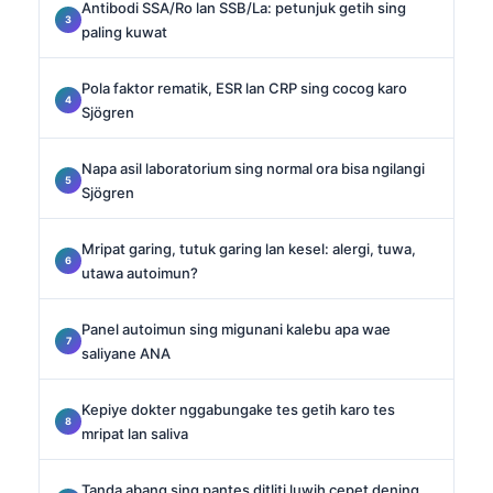
Antibodi SSA/Ro lan SSB/La: petunjuk getih sing
paling kuwat
Pola faktor rematik, ESR lan CRP sing cocog karo
Sjögren
Napa asil laboratorium sing normal ora bisa ngilangi
Sjögren
Mripat garing, tutuk garing lan kesel: alergi, tuwa,
utawa autoimun?
Panel autoimun sing migunani kalebu apa wae
saliyane ANA
Kepiye dokter nggabungake tes getih karo tes
mripat lan saliva
Tanda abang sing pantes ditliti luwih cepet dening