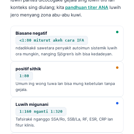
konteks sing diulang; kita
pandhuan titer ANA
luwih
jero menyang zona abu-abu kuwi.
Biasane negatif
<1:80 miturut akeh cara IFA
ndadèkaké sawetara penyakit autoimun sistemik luwih
ora mungkin, nanging Sjögren’s isih bisa kedadeyan.
positif sithik
1:80
Umum ing wong tuwa lan bisa mung kebetulan tanpa
gejala.
Luwih migunani
1:160 nganti 1:320
Tafsiraké nganggo SSA/Ro, SSB/La, RF, ESR, CRP lan
fitur klinis.