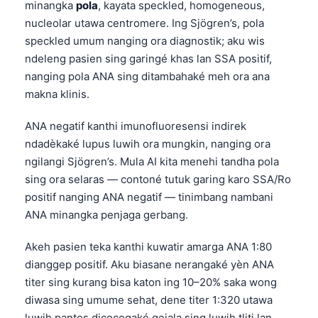
minangka
pola
, kayata speckled, homogeneous,
nucleolar utawa centromere. Ing Sjögren’s, pola
speckled umum nanging ora diagnostik; aku wis
ndeleng pasien sing garingé khas lan SSA positif,
nanging pola ANA sing ditambahaké meh ora ana
makna klinis.
ANA negatif kanthi imunofluoresensi indirek
ndadèkaké lupus luwih ora mungkin, nanging ora
ngilangi Sjögren’s. Mula AI kita menehi tandha pola
sing ora selaras — contoné tutuk garing karo SSA/Ro
positif nanging ANA negatif — tinimbang nambani
ANA minangka penjaga gerbang.
Akeh pasien teka kanthi kuwatir amarga ANA 1:80
dianggep positif. Aku biasane nerangaké yèn ANA
titer sing kurang bisa katon ing 10–20% saka wong
diwasa sing umume sehat, dene titer 1:320 utawa
luwih pantes dicocogaké gejala sing luwih tliti lan