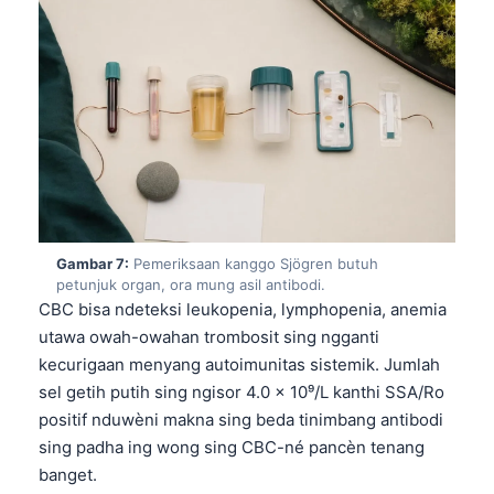
O‘zbekcha
Українська
አማርኛ
Kiswahili
ភាសាខ្មែរ
ဗမာစာ
ไทย
Gambar 7:
Pemeriksaan kanggo Sjögren butuh
Tagalog
petunjuk organ, ora mung asil antibodi.
Tiếng Việt
CBC bisa ndeteksi leukopenia, lymphopenia, anemia
utawa owah-owahan trombosit sing ngganti
Bahasa Melayu
kecurigaan menyang autoimunitas sistemik. Jumlah
മലയാളം
sel getih putih sing ngisor 4.0 x 10⁹/L kanthi SSA/Ro
ಕನ್ನಡ
positif nduwèni makna sing beda tinimbang antibodi
sing padha ing wong sing CBC-né pancèn tenang
ગુજરાતી
banget.
தமிழ்