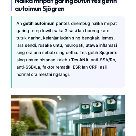
Nalika mripat garing butuh tes getih
autoimun Sjögren
An
getih autoimun
pantes dirembug nalika mripat
garing tetep luwih saka 3 sasi lan bareng karo
tutuk garing, kelenjar ludah sing bengkak, lemes,
lara sendi, rusaké untu, neuropati, utawa inflamasi
sing ora ana sebab sing cetha. Tes getih Sjögren’s
sing umum pisanan kalebu
Tes ANA
, anti-SSA/Ro,
anti-SSB/La, faktor rematik, ESR lan CRP; asil
normal ora mesthi ngilangi.