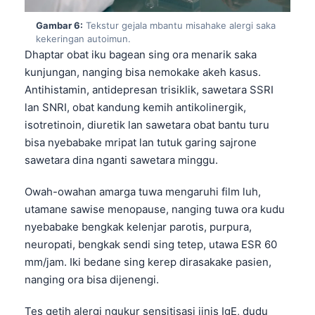
Frysk
Gambar 6:
Tekstur gejala mbantu misahake alergi saka
Esperanto
kekeringan autoimun.
Dhaptar obat iku bagean sing ora menarik saka
Беларуская мова
kunjungan, nanging bisa nemokake akeh kasus.
Татар теле
Antihistamin, antidepresan trisiklik, sawetara SSRI
lan SNRI, obat kandung kemih antikolinergik,
Кыргызча
isotretinoin, diuretik lan sawetara obat bantu turu
ئۇيغۇرچە
bisa nyebabake mripat lan tutuk garing sajrone
Cebuano
sawetara dina nganti sawetara minggu.
ພາສາລາວ
Owah-owahan amarga tuwa mengaruhi film luh,
Монгол
utamane sawise menopause, nanging tuwa ora kudu
Afrikaans
nyebabake bengkak kelenjar parotis, purpura,
neuropati, bengkak sendi sing tetep, utawa ESR 60
العربية المغربية
mm/jam. Iki bedane sing kerep dirasakake pasien,
Occitan
nanging ora bisa dijenengi.
Gàidhlig
Tes getih alergi ngukur sensitisasi jinis IgE, dudu