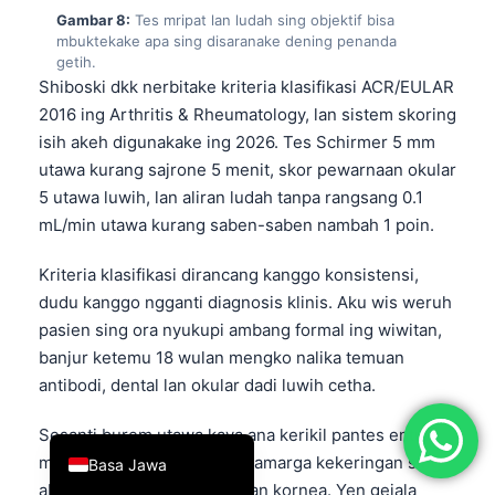
Gambar 8:
Tes mripat lan ludah sing objektif bisa
简体中文
mbuktekake apa sing disaranake dening penanda
getih.
Română
Shiboski dkk nerbitake kriteria klasifikasi ACR/EULAR
Türkçe
2016 ing Arthritis & Rheumatology, lan sistem skoring
Ελληνικά
isih akeh digunakake ing 2026. Tes Schirmer 5 mm
utawa kurang sajrone 5 menit, skor pewarnaan okular
Português
5 utawa luwih, lan aliran ludah tanpa rangsang 0.1
Español
mL/min utawa kurang saben-saben nambah 1 poin.
Italiano
Kriteria klasifikasi dirancang kanggo konsistensi,
עִבְרִית
dudu kanggo ngganti diagnosis klinis. Aku wis weruh
Français
pasien sing ora nyukupi ambang formal ing wiwitan,
العربية
banjur ketemu 18 wulan mengko nalika temuan
antibodi, dental lan okular dadi luwih cetha.
Deutsch
English
Sesanti burem utawa kaya ana kerikil pantes entuk
masukan saka dokter mata, amarga kekeringan sing
Basa Jawa
abot bisa ngrusak permukaan kornea. Yen gejala