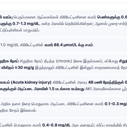
் வரம்பு
பெரும்பாலான ஆய்வகங்கள் கிரியேட்டினினை சுமார்
பெண்களுக்கு 0.
ுக்கு 0.7-1.3 mg/dL
, என்ற அளவில் தெரிவிக்கின்றன; ஆனால் முறை-சார்
்டுப்புள்ளிகள் மாறுபடும்.
1.0 mg/dL கிரியேட்டினின்
சுமார் 88.4 µmol/L க்கு சமம்
.
ுநீரக நோய்
சிறுநீரக நோய் நீடித்த (chronic) நிலை இருக்கலாம், எப்போது
சிறுந
ன் விகிதம் ≥30 mg/g
இருந்தாலும் கிரியேட்டினின் இன்னும் சாதாரணமாகத் தோ
ரக காயம் (Acute kidney injury)
கிரியேட்டினின் அளவு
48 மணி நேரத்திற்குள்
்களுக்குள் அடிப்படை அளவின் 1.5 மடங்காக உயர்வது
AKI அளவுகோல்களை பூர்த
அதிக தசை நிறை பொதுவாக அடிப்படை கிரியேட்டினினை சுமார்
0.1-0.3 mg
ிறுநீரக சேதம் இல்லாமல்.
ட்டினின் பொதுவாக சுமார்
0.4-0.8 mg/dL
ஆக குறையும்; கர்ப்ப காலத்தில் சி