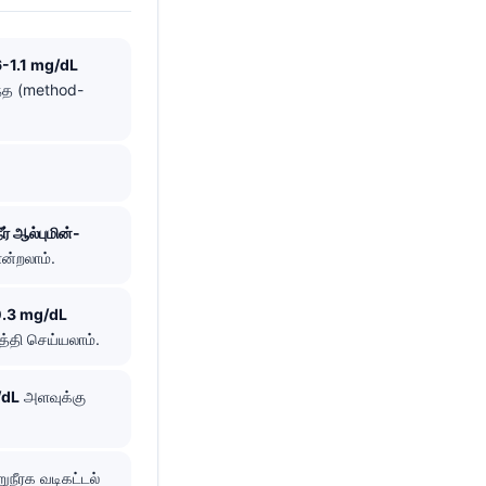
6-1.1 mg/dL
ந்த (method-
ீர் ஆல்புமின்-
ன்றலாம்.
 0.3 mg/dL
்தி செய்யலாம்.
/dL
அளவுக்கு
றுநீரக வடிகட்டல்