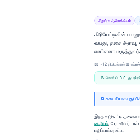
சிறுநீரக ஆரோக்கியம்
கிரியேட்டினின் பயன
வயது, தசை அளவு, eG
எண்ணை மருத்துவர்கள
📖 ~12 நிமிடங்கள்
📅
ஏப்ரல
📝 வெளியிடப்பட்டது:
ஏப்ர
🔄 கடைசியாக புதுப்பிக
இந்த வழிகாட்டி தலைமையி
வாரியம்
, பேராசிரியர் டாக்
Norsk bokmål
மதிப்பாய்வு உட்பட.
Ślōnskŏ gŏdka