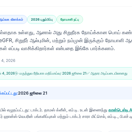
ஆய்வக விளக்கம்
2026 புதுப்பிப்பு
நோயாளி நட்பு
ுள்ளதாக உள்ளது, ஆனால் அது சிறுநீரக நோய்க்கான பொய் கண்டு
FR, சிறுநீர் ஆல்புமின், மற்றும் நம்முன் இருக்கும் நோயாளி 
் எப்படி வாசிக்கிறார்கள் என்பதை இங்கே பார்க்கலாம்.
் 4, 2026
ல் 4, 2026
🩺 மருத்துவ ரீதியாக மதிப்பாய்வு:
2026 ஜூலை 21
✅ ஆதார அடிப்படையிலானது
்கப்பட்டது:
2026 ஜூலை 21
ல் எழுதப்பட்டது:
டாக்டர். தாமஸ் க்ளீன், எம்.டி.
உடன் இணைந்து
கான்டெஸ்டி
டர் ஹான்ஸ் வெபரின் பங்களிப்புகள் மற்றும் டாக்டர் சாரா மிட்செல், எம்.டி., பி.எச்.