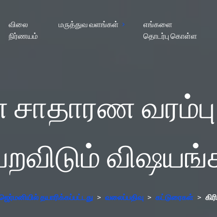
விலை
மருத்துவ வளங்கள்
எங்களை
நிர்ணயம்
தொடர்பு கொள்ள
் சாதாரண வரம்பு:
றவிடும் விஷயங்
ெர்மனியில் தயாரிக்கப்பட்டது
>
வலைப்பதிவு
>
கட்டுரைகள்
>
கிர