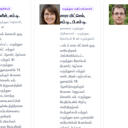
ஆசிரியர்
மருத்துவ மதிப்பாய்வாளர்
ீன், எம்.டி.
சாரா மிட்செல்,
எம்.டி., பி.எச்.டி.
த்துவ அதிகாரி,
 AI
தலைமை மருத்துவ
ஆலோசகர் - மருத்துவ
ாமஸ் க்ளைன் ஒரு
நோயியல் & உள் மருத்துவம்
்
ப்பட்ட மருத்துவ
டாக்டர் சாரா மிட்செல் ஒரு
ட் மற்றும்
வாரியத்தால்
்ட் ஆவார்; ஆய்வக
அங்கீகரிக்கப்பட்ட
 மற்றும் AI
மருத்துவ நோயியல்
 மருத்துவ
நிபுணர்; ஆய்வக
ு துறைகளில் 15
மருத்துவம் மற்றும்
க்கும் மேலான
கண்டறிதல் பகுப்பாய்வு
கொண்டவர்.
துறையில் 18
AI நிறுவனத்தின்
ஆண்டுகளுக்கும்
ுத்துவ
மேலான அனுபவம்
ாக, சொந்த
கொண்டவர். மருத்துவ
 வலையமைப்பின்
வேதியியலில் சிறப்பு
துல்லியத்திற்கான
சான்றிதழ்கள்
மேற்பார்வையை
பெற்றுள்ளார் மற்றும்
ுகிறார்.
மருத்துவ நடைமுறையில்
கர் விளக்கம்
உயிர்மார்க்கர் பேனல்கள்
ய்வக நோயறிதல்
மற்றும் ஆய்வக