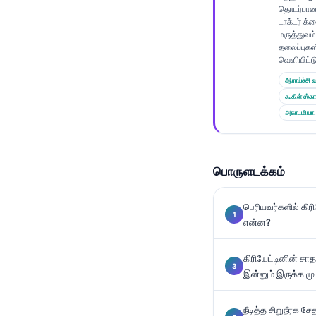
Gàidhlig
தொடர்பா
டாக்டர் க
Euskara
மருத்துவம்
Македонски јазик
தலைப்புகள
வெளியிட்டு
Latviešu valoda
ஆராய்ச்சி வ
Galego
கூகிள் ஸ்கா
அகாடமியா.
অসমীয়া
සිංහල
سنڌي
பொருளடக்கம்
پښتو
பெரியவர்களில் கிர
என்ன?
Slovenčina
Hrvatski
கிரியேட்டினின் சா
இன்னும் இருக்க மு
Suomi
Қазақ тілі
நீடித்த சிறுநீரக ச