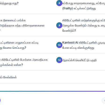
ர்த்துவது எது?
எப்போது சாதாரணமானது, எப்போ
(frailty) சுட்டிக்காட்டுகிறது
க நிலையைப் பார்க்க
கிரியேட்டினின் மாற்றங்களுக்கு எ
ன் அடுத்ததாக எந்த பரிசோதனைகளை
அழைக்க வேண்டும் அல்லது உடனடி
?
வேண்டும்?
யேட்டினினை பாதுகாப்பாக எப்படி
Kantesti AI கிரியேட்டினின் முடி
 எது வேலை செய்யாது?
போல எப்படி விளக்குகிறது
ம் கிரியேட்டினின் போக்கை அமைதியாக
ஆராய்ச்சி வெளியீட்டு பகுதி
 பழக்கங்கள் என்ன?
ும் கேள்விகள்