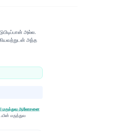
பிடிப்பான் அல்ல.
ஆகியவற்றுடன் அந்த
 AI மருத்துவ ஆலோசனை
டி.யின் மருத்துவ