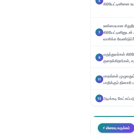
கிரியேட்டினினை உய
Català
O‘zbekcha
Українська
உண்மையான சிறுநீர
கிரியேட்டினினுட
አማርኛ
வாசிக்க வேண்டும்
Kiswahili
ភាសាខ្មែរ
மருத்துவர்கள் கிரி
குறைக்கிறார்கள்,
ဗမာစာ
ไทย
மாதங்கள் முழுவது
பாதிக்கும் தினசரி
Tagalog
Tiếng Việt
அடிக்கடி கேட்கப்பட
Bahasa Melayu
മലയാളം
ಕನ್ನಡ
⚡ விரைவு சுருக்கம்
ગુજરાતી