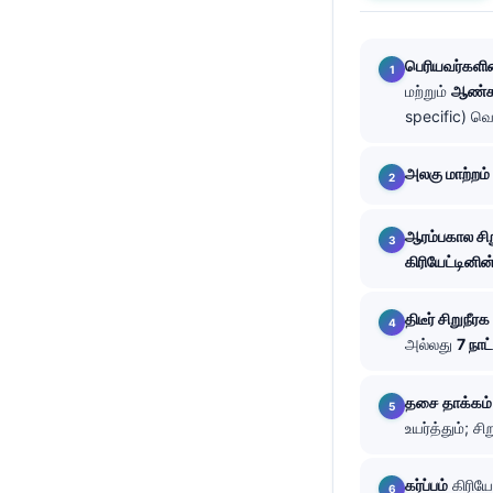
తెలుగు
பெரியவர்களின
मराठी
மற்றும்
ஆண்கள
اردو
specific) வெட
বাংলা
அலகு மாற்றம்
Shqip
Magyar
ஆரம்பகால சிற
Slovenščina
கிரியேட்டினி
한국어
திடீர் சிறுநீ
Polski
அல்லது
7 நாட
Lietuvių kalba
Русский
தசை தாக்கம்
உயர்த்தும்; ச
ქართული
Čeština
கர்ப்பம்
கிரியே