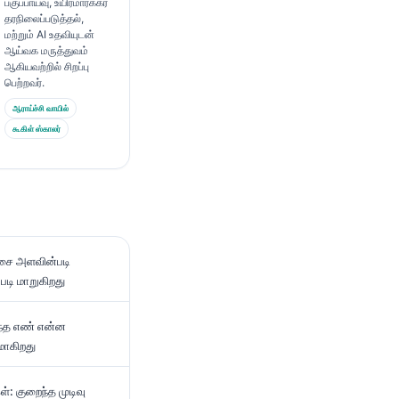
பகுப்பாய்வு, உயிர்மார்க்கர்
தரநிலைப்படுத்தல்,
மற்றும் AI உதவியுடன்
ஆய்வக மருத்துவம்
ஆகியவற்றில் சிறப்பு
பெற்றவர்.
ஆராய்ச்சி வாயில்
கூகிள் ஸ்காலர்
 தசை அளவின்படி
படி மாறுகிறது
அந்த எண் என்ன
மாகிறது
்: குறைந்த முடிவு