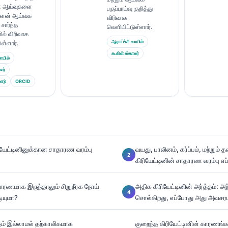
ன ஆய்வுகளை
பகுப்பாய்வு குறித்து
்ளைன் ஆய்வக
விரிவாக
 சார்ந்த
வெளியிட்டுள்ளார்.
ில் விரிவாக
ஆராய்ச்சி வாயில்
ள்ளார்.
கூகிள் ஸ்காலர்
ாயில்
லர்
எடு
ORCID
ியேட்டினினுக்கான சாதாரண வரம்பு
வயது, பாலினம், கர்ப்பம், மற்றும்
கிரியேட்டினின் சாதாரண வரம்பு எப்
தாரணமாக இருந்தாலும் சிறுநீரக நோய்
அதிக கிரியேட்டினின் அர்த்தம்: 
டியுமா?
சொல்கிறது, எப்போது அது அவசர
ேதம் இல்லாமல் தற்காலிகமாக
குறைந்த கிரியேட்டினின் காரணங்கள