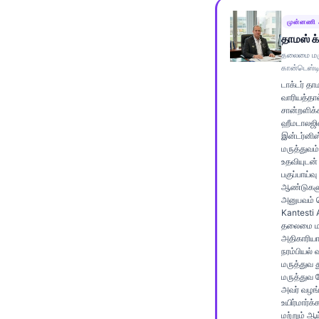
Frysk
முன்னணி 
Esperanto
தாமஸ் க்ள
தலைமை மரு
Беларуская мова
கான்டெஸ்டி
Татар теле
டாக்டர் த
வாரியத்தால
Кыргызча
சான்றளிக்க
ஹீமடாலஜிஸ்
ئۇيغۇرچە
இன்டர்னிஸ
மருத்துவம்
Cebuano
உதவியுடன்
பகுப்பாய்வ
Basa Jawa
ஆண்டுகளு
அனுபவம் 
ພາສາລາວ
Kantesti 
Монгол
தலைமை மர
அதிகாரிய
Afrikaans
நரம்பியல்
மருத்துவ 
العربية المغربية
மருத்துவ 
அவர் வழங்க
Occitan
உயிர்மார்க்
மற்றும் ஆ