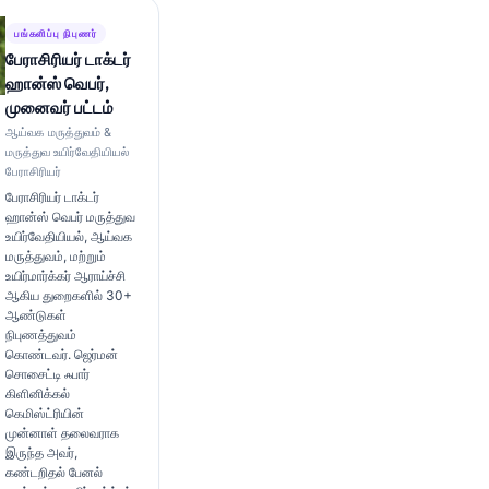
பங்களிப்பு நிபுணர்
பேராசிரியர் டாக்டர்
ஹான்ஸ் வெபர்,
முனைவர் பட்டம்
ஆய்வக மருத்துவம் &
மருத்துவ உயிர்வேதியியல்
பேராசிரியர்
பேராசிரியர் டாக்டர்
ஹான்ஸ் வெபர் மருத்துவ
உயிர்வேதியியல், ஆய்வக
மருத்துவம், மற்றும்
உயிர்மார்க்கர் ஆராய்ச்சி
ஆகிய துறைகளில் 30+
ஆண்டுகள்
நிபுணத்துவம்
கொண்டவர். ஜெர்மன்
சொசைட்டி ஃபார்
கிளினிக்கல்
கெமிஸ்ட்ரியின்
முன்னாள் தலைவராக
இருந்த அவர்,
கண்டறிதல் பேனல்