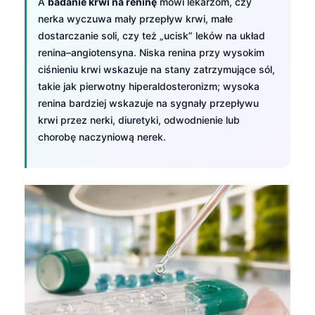
A
badanie krwi na reninę
mówi lekarzom, czy
nerka wyczuwa mały przepływ krwi, małe
dostarczanie soli, czy też „ucisk” leków na układ
renina–angiotensyna. Niska renina przy wysokim
ciśnieniu krwi wskazuje na stany zatrzymujące sól,
takie jak pierwotny hiperaldosteronizm; wysoka
renina bardziej wskazuje na sygnały przepływu
krwi przez nerki, diuretyki, odwodnienie lub
chorobę naczyniową nerek.