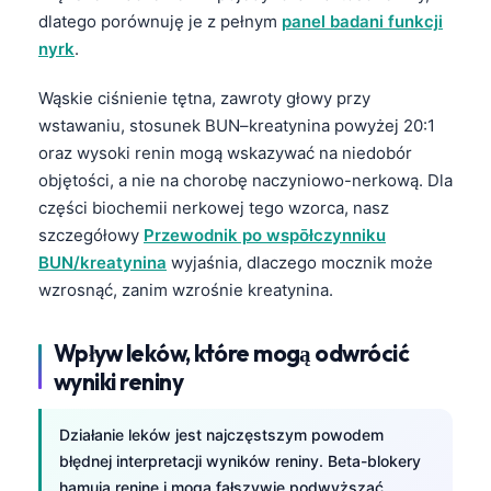
dlatego porównuję je z pełnym
panel badani funkcji
nyrk
.
Wąskie ciśnienie tętna, zawroty głowy przy
wstawaniu, stosunek BUN–kreatynina powyżej 20:1
oraz wysoki renin mogą wskazywać na niedobór
objętości, a nie na chorobę naczyniowo-nerkową. Dla
części biochemii nerkowej tego wzorca, nasz
szczegółowy
Przewodnik po wspōłczynniku
BUN/kreatynina
wyjaśnia, dlaczego mocznik może
wzrosnąć, zanim wzrośnie kreatynina.
Wpływ leków, które mogą odwrócić
wyniki reniny
Działanie leków jest najczęstszym powodem
błędnej interpretacji wyników reniny. Beta-blokery
hamują reninę i mogą fałszywie podwyższać