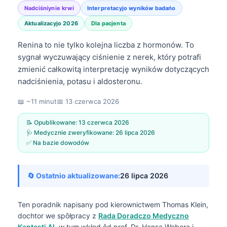
Nadciśniynie krwi
Interpretacyjo wyników badańo
Aktualizacyjo 2026
Dla pacjenta
Renina to nie tylko kolejna liczba z hormonów. To
sygnał wyczuwający ciśnienie z nerek, który potrafi
zmienić całkowitą interpretację wyników dotyczących
nadciśnienia, potasu i aldosteronu.
📖 ~11 minut
📅
13 czerwca 2026
📝 Opublikowane:
13 czerwca 2026
🩺 Medycznie zweryfikowane:
26 lipca 2026
✅ Na bazie dowodów
🔄 Ostatnio aktualizowane:
26 lipca 2026
Ten poradnik napisany pod kierownictwem
Thomas Klein,
dochtor
we spōłpracy z
Rada Doradczo Medyczno
Kantesti AI
, w tym wkłod ôd prof. Dr. Hansa Webera i