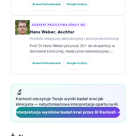
diagnostycznej. Ma specjalistyczne certyfikaty z
Brama Podszukowań
Google Uczōny
chemii klinicznej i publikowała szeroko na temat
panelōw biomarkerów i analizy laboratoryjnej w
praktyce klinicznej.
EKSPERT PRZICZYNIAJŌNCY SIE
Hans Weber, dochtor
Profesōr medycyny laboratoryjnyj i biochymije klinicznyj
Prof. Dr Hans Weber przynosi 30+ lat ekspertizy w
biochemii klinicznej, medycynie laboratoryjnej i
badaniach nad biomarkerami. Były Prezes
Niemieckiego Towarzystwa Chemii Klinicznej,
Brama Podszukowań
Google Uczōny
specjalizuje się w analizie paneli diagnostycznych,
standaryzacyji biomarkerów i medycynie
laboratoryjnej wspieranej AI.
🔬
Kantesti odczytuje Twoje wyniki badań krwi jak
klinicysta — natychmiastowa interpretacja oparta na AI.
Interpretacja wyników badań krwi przez AI Kantesti →