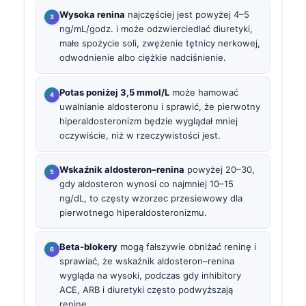
Wysoka renina
najczęściej jest powyżej 4–5
ng/mL/godz. i może odzwierciedlać diuretyki,
małe spożycie soli, zwężenie tętnicy nerkowej,
odwodnienie albo ciężkie nadciśnienie.
Potas poniżej 3,5 mmol/L
może hamować
uwalnianie aldosteronu i sprawić, że pierwotny
hiperaldosteronizm będzie wyglądał mniej
oczywiście, niż w rzeczywistości jest.
Wskaźnik aldosteron–renina
powyżej 20–30,
gdy aldosteron wynosi co najmniej 10–15
ng/dL, to częsty wzorzec przesiewowy dla
pierwotnego hiperaldosteronizmu.
Beta-blokery
mogą fałszywie obniżać reninę i
sprawiać, że wskaźnik aldosteron–renina
wygląda na wysoki, podczas gdy inhibitory
ACE, ARB i diuretyki często podwyższają
reninę.