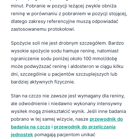
minut. Pobranie w pozycji leżącej zwykle obniża
తెలుగు
reninę w porównaniu z pobraniem w pozycji stojącej,
मराठी
dlatego zakresy referencyjne muszą odpowiadać
zastosowanemu protokołowi.
اردو
বাংলা
Spożycie soli nie jest drobnym szczegółem. Bardzo
Shqip
wysokie spożycie sodu hamuje reninę, natomiast
ograniczenie sodu poniżej około 100 mmol/dobę
Magyar
może podwyższać reninę i aldosteron w ciągu kilku
Slovenščina
dni, szczególnie u pacjentów szczuplejszych lub
한국어
bardziej aktywnych fizycznie.
Polski
Stan na czczo nie zawsze jest wymagany dla reniny,
Lietuvių kalba
ale odwodnienie i niedawno wykonany intensywny
wysiłek mogą zniekształcić wynik. Jeśli inne badania
Русский
pobrano w tej samej wizycie, nasze
przewodnik do
ქართული
badania na czczo
i
przewodnik do przeliczania
Čeština
jednostek
pomagają pacjentom unikać