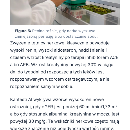
Figura 5:
Renina rośnie, gdy nerka wyczuwa
zmniejszoną perfuzję albo dostarczanie sodu.
Zwężenie tętnicy nerkowej klasycznie powoduje
wysoki renin, wysoki aldosteron, nadciśnienie i
czasem wzrost kreatyniny po terapii inhibitorem ACE
albo ARB. Wzrost kreatyniny powyżej 30% w ciągu
dni do tygodni od rozpoczęcia tych leków jest
rozpoznawanym wzorcem ostrzegawczym, a nie
rozpoznaniem samym w sobie.
Kantesti AI wykrywa wzorce wysokoreninowe
ostrożniej, gdy eGFR jest poniżej 60 mL/min/1,73 m²
albo gdy stosunek albumina–kreatynina w moczu jest
powyżej 30 mg/g. Te wskaźniki nerkowe często mają
większe znaczenie niż pojedyncza wartość reniny,