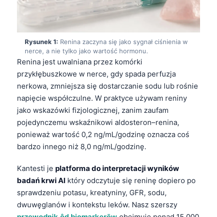
Rysunek 1:
Renina zaczyna się jako sygnał ciśnienia w
nerce, a nie tylko jako wartość hormonu.
Renina jest uwalniana przez komórki
przykłębuszkowe w nerce, gdy spada perfuzja
nerkowa, zmniejsza się dostarczanie sodu lub rośnie
napięcie współczulne. W praktyce używam reniny
jako wskazówki fizjologicznej, zanim zaufam
pojedynczemu wskaźnikowi aldosteron–renina,
ponieważ wartość 0,2 ng/mL/godzinę oznacza coś
bardzo innego niż 8,0 ng/mL/godzinę.
Kantesti je
platforma do interpretacji wyników
badań krwi AI
który odczytuje się reninę dopiero po
sprawdzeniu potasu, kreatyniny, GFR, sodu,
dwuwęglanów i kontekstu leków. Nasz szerszy
przewodnik ôd biomarkerōw
obejmuje ponad 15 000