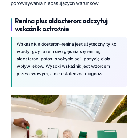
porównywania niepasujących warunków.
日本語
Eesti
Renina plus aldosteron: odczytuj
Azərbaycan dili
wskaźnik ostrożnie
Bosanski
Svenska
Wskaźnik aldosteron–renina jest użyteczny tylko
wtedy, gdy razem uwzględnia się reninę,
Српски језик
aldosteron, potas, spożycie soli, pozycję ciała i
Íslenska
wpływ leków. Wysoki wskaźnik jest wzorcem
przesiewowym, a nie ostateczną diagnozą.
Հայերեն
Bahasa Indonesia
हिन्दी
Nederlands
Dansk
Български
فارسی