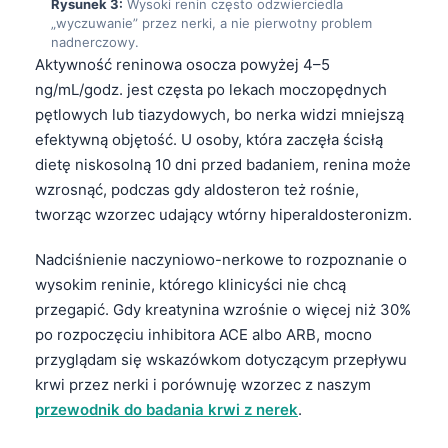
Rysunek 3:
Wysoki renin często odzwierciedla
„wyczuwanie” przez nerki, a nie pierwotny problem
nadnerczowy.
Aktywność reninowa osocza powyżej 4–5
ng/mL/godz. jest częsta po lekach moczopędnych
pętlowych lub tiazydowych, bo nerka widzi mniejszą
efektywną objętość. U osoby, która zaczęła ścisłą
dietę niskosolną 10 dni przed badaniem, renina może
wzrosnąć, podczas gdy aldosteron też rośnie,
tworząc wzorzec udający wtórny hiperaldosteronizm.
Nadciśnienie naczyniowo-nerkowe to rozpoznanie o
wysokim reninie, którego klinicyści nie chcą
przegapić. Gdy kreatynina wzrośnie o więcej niż 30%
po rozpoczęciu inhibitora ACE albo ARB, mocno
przyglądam się wskazówkom dotyczącym przepływu
krwi przez nerki i porównuję wzorzec z naszym
przewodnik do badania krwi z nerek
.