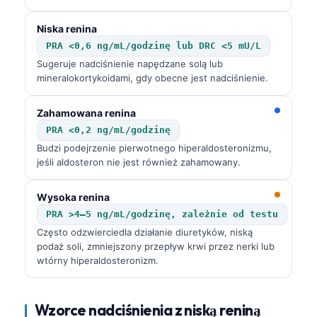
Niska renina
PRA <0,6 ng/mL/godzinę lub DRC <5 mU/L
Sugeruje nadciśnienie napędzane solą lub
mineralokortykoidami, gdy obecne jest nadciśnienie.
Zahamowana renina
PRA <0,2 ng/mL/godzinę
Budzi podejrzenie pierwotnego hiperaldosteronizmu,
jeśli aldosteron nie jest również zahamowany.
Wysoka renina
PRA >4–5 ng/mL/godzinę, zależnie od testu
Często odzwierciedla działanie diuretyków, niską
podaż soli, zmniejszony przepływ krwi przez nerki lub
wtórny hiperaldosteronizm.
Wzorce nadciśnienia z niską reniną