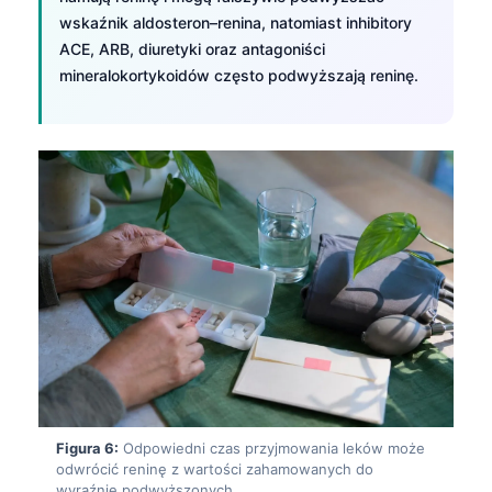
wskaźnik aldosteron–renina, natomiast inhibitory
ACE, ARB, diuretyki oraz antagoniści
mineralokortykoidów często podwyższają reninę.
Norsk bokmål
Figura 6:
Odpowiedni czas przyjmowania leków może
odwrócić reninę z wartości zahamowanych do
Frysk
wyraźnie podwyższonych.