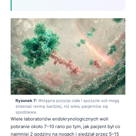
O‘zbekcha
Українська
አማርኛ
Kiswahili
ភាសាខ្មែរ
ဗမာစာ
ไทย
Tagalog
Tiếng Việt
Bahasa Melayu
Rysunek 7:
Wstępna pozycja ciała i spożycie soli mogą
മലയാളം
zmieniać reninę bardziej, niż wielu pacjentów się
spodziewa.
ಕನ್ನಡ
Wiele laboratoriów endokrynologicznych woli
ગુજરાતી
pobranie około 7–10 rano po tym, jak pacjent był co
najmniej 2 godziny na nogach i siedział przez 5–15
தமிழ்