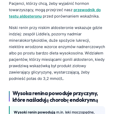
Pacjenci, którzy chcą, żeby wyjaśnić hormon
towarzyszący, mogą przejrzeć nasz
przewodnik do
testu aldosteronu
przed porównaniem wskaźnika.
Niski renin przy niskim aldosteronie wskazuje gdzie
indziej: zespół Liddle’a, pozorny nadmiar
mineralokortykoidów, duże spożycie lukrecji,
niektóre wrodzone wzorce enzymów nadnerczowych
albo po prostu bardzo dieta wysokosolna. Widziałem
pacjentów, którzy miesiącami gonili aldosteron, kiedy
prawdziwą wskazówką był produkt ziołowy
zawierający glicyryzynę, wystarczającą, żeby
podnieść potas do 3,2 mmol/L.
Wysoka renina powoduje przyczyny,
które naśladują chorobę endokrynną
Wysoki renin powodują
m.in. leki moczopędne,