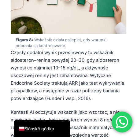
简体中文
Română
Türkçe
Ελληνικά
Figura 8:
Wskaźnik działa najlepiej, gdy warunki
pobrania są kontrolowane.
Português
Częsty dodatni wynik przesiewowy to wskaźnik
Español
aldosteron–renina powyżej 20–30, gdy aldosteron
wynosi co najmniej 10–15 ng/dL, a aktywność
Italiano
osoczowej reniny jest zahamowana. Wytyczne
עִבְרִית
Endocrine Society traktują ARR jako test wykrywania
Français
przypadków, a następnie w razie potrzeby badania
potwierdzające (Funder i wsp., 2016).
العربية
Deutsch
Kantesti AI odczytuje wskaźnik jako wzorzec, a nie
English
magiczną liczbę. Jeśli aldosteron wynosi 8 ng/dL, a
renina 0,1 ng/mL/godzinę, wskaźnik matematycznie
Ślōnskŏ gŏdka
wygląda na wysoki, ale bezwzględna wartość