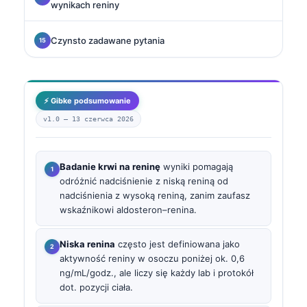
wynikach reniny
Czynsto zadawane pytania
⚡ Gibke podsumowanie
v1.0 —
13 czerwca 2026
Badanie krwi na reninę
wyniki pomagają
odróżnić nadciśnienie z niską reniną od
nadciśnienia z wysoką reniną, zanim zaufasz
wskaźnikowi aldosteron–renina.
Niska renina
często jest definiowana jako
aktywność reniny w osoczu poniżej ok. 0,6
ng/mL/godz., ale liczy się każdy lab i protokół
dot. pozycji ciała.