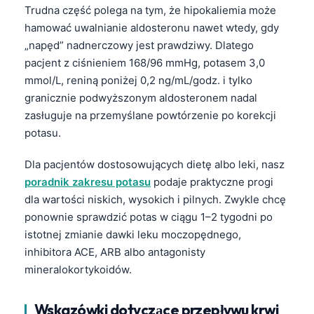
Trudna część polega na tym, że hipokaliemia może
hamować uwalnianie aldosteronu nawet wtedy, gdy
„napęd” nadnerczowy jest prawdziwy. Dlatego
pacjent z ciśnieniem 168/96 mmHg, potasem 3,0
mmol/L, reniną poniżej 0,2 ng/mL/godz. i tylko
granicznie podwyższonym aldosteronem nadal
zasługuje na przemyślane powtórzenie po korekcji
potasu.
Dla pacjentów dostosowujących dietę albo leki, nasz
poradnik zakresu potasu
podaje praktyczne progi
dla wartości niskich, wysokich i pilnych. Zwykle chcę
ponownie sprawdzić potas w ciągu 1–2 tygodni po
istotnej zmianie dawki leku moczopędnego,
inhibitora ACE, ARB albo antagonisty
mineralokortykoidów.
Wskazówki dotyczące przepływu krwi