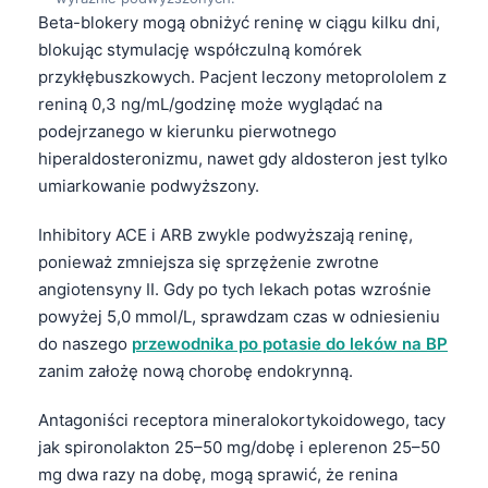
Beta-blokery mogą obniżyć reninę w ciągu kilku dni,
Esperanto
blokując stymulację współczulną komórek
Беларуская мова
przykłębuszkowych. Pacjent leczony metoprololem z
Татар теле
reniną 0,3 ng/mL/godzinę może wyglądać na
Кыргызча
podejrzanego w kierunku pierwotnego
hiperaldosteronizmu, nawet gdy aldosteron jest tylko
ئۇيغۇرچە
umiarkowanie podwyższony.
Cebuano
Inhibitory ACE i ARB zwykle podwyższają reninę,
Basa Jawa
ponieważ zmniejsza się sprzężenie zwrotne
ພາສາລາວ
angiotensyny II. Gdy po tych lekach potas wzrośnie
Монгол
powyżej 5,0 mmol/L, sprawdzam czas w odniesieniu
do naszego
przewodnika po potasie do leków na BP
Afrikaans
zanim założę nową chorobę endokrynną.
العربية المغربية
Occitan
Antagoniści receptora mineralokortykoidowego, tacy
jak spironolakton 25–50 mg/dobę i eplerenon 25–50
Gàidhlig
mg dwa razy na dobę, mogą sprawić, że renina