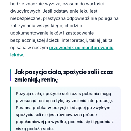
Euskara
będzie znacznie wyższa, czasem do wartości
Македонски јазик
dwucyfrowych. Jeśli odstawienie leku jest
niebezpieczne, praktyczna odpowiedź nie polega na
Latviešu valoda
zatrzymaniu wszystkiego; chodzi o
Galego
udokumentowanie leków i zastosowanie
অসমীয়া
bezpieczniejszej ścieżki interpretacji, takiej jak ta
opisana w naszym
przewodnik po monitorowaniu
සිංහල
leków
.
سنڌي
پښتو
Jak pozycja ciała, spożycie soli i czas
zmieniają reninę
Slovenčina
Pozycja ciała, spożycie soli i czas pobrania mogą
Hrvatski
przesunąć reninę na tyle, by zmienić interpretację.
Suomi
Poranna próbka w pozycji siedzącej po zwykłym
spożyciu soli nie jest równoważna próbce
Қазақ тілі
popołudniowej po wysiłku, poceniu się i tygodniu z
Català
niską podażą sodu.