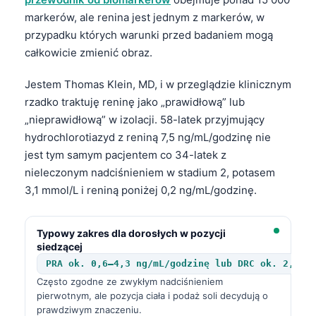
markerów, ale renina jest jednym z markerów, w
przypadku których warunki przed badaniem mogą
całkowicie zmienić obraz.
Jestem Thomas Klein, MD, i w przeglądzie klinicznym
rzadko traktuję reninę jako „prawidłową” lub
„nieprawidłową” w izolacji. 58-latek przyjmujący
hydrochlorotiazyd z reniną 7,5 ng/mL/godzinę nie
jest tym samym pacjentem co 34-latek z
nieleczonym nadciśnieniem w stadium 2, potasem
3,1 mmol/L i reniną poniżej 0,2 ng/mL/godzinę.
Typowy zakres dla dorosłych w pozycji
siedzącej
PRA ok. 0,6–4,3 ng/mL/godzinę lub DRC ok. 2,8–3
Często zgodne ze zwykłym nadciśnieniem
pierwotnym, ale pozycja ciała i podaż soli decydują o
prawdziwym znaczeniu.