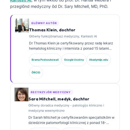
przeglōnd medyczny ôd Dr. Sary Mitchell, MD, PhD.
GŁŌWNY AUTŌR
Thomas Klein, dochtor
Głōwny funkcjōnariusz medyczny, Kantesti AI
Dr Thomas Klein je certyfikowany przez radę lekarz
hematolog kliniczny i internista z ponad 15 latami
doświydczenia w medycynie laboratoryjnej i analizie
klinicznej wspieranej AI. Jako Chief Medical Officer
Brama Podszukowań
Google Uczōny
Akadymijo.edu
w Kantesti AI sprawuje nadzór kliniczny nad
medycznom dokładnością zastrzeżonej sieci
ÔRCID
neuronowej. Dr Klein opublikował prace na temat
interpretacji biomarkerów i diagnostyki
laboratoryjnej.
RECYNZYJŌR MEDYCZNY
Sara Mitchell, medyk, dochtor
Głōwny doradca medyczny - patologijo kliniczno i
medycyna wewnyntrzno
Dr Sarah Mitchell je certyfikowanōm specjalistkōm w
dziedzinie patomorfologii klinicznej z ponad 18-
letnim staŜōm w medycynie laboratoryjnej i analizie