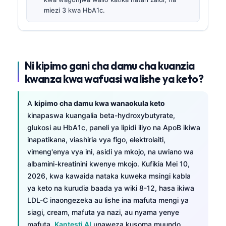
miezi 3 kwa HbA1c.
Ni kipimo gani cha damu cha kuanzia
kwanza kwa wafuasi wa lishe ya keto?
A
kipimo cha damu kwa wanaokula keto
kinapaswa kuangalia beta-hydroxybutyrate,
glukosi au HbA1c, paneli ya lipidi iliyo na ApoB ikiwa
inapatikana, viashiria vya figo, elektrolaiti,
vimeng'enya vya ini, asidi ya mkojo, na uwiano wa
albamini-kreatinini kwenye mkojo. Kufikia Mei 10,
2026, kwa kawaida nataka kuweka msingi kabla
ya keto na kurudia baada ya wiki 8-12, hasa ikiwa
LDL-C inaongezeka au lishe ina mafuta mengi ya
siagi, cream, mafuta ya nazi, au nyama yenye
mafuta.
Kantesti AI
unaweza kusoma muundo