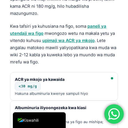
kama ACR ni 180 mg/g, hilo hubadilisha
简体中文
mazungumzo.
Română
Türkçe
Kwa tafsiri ya kuhusiana na figo, soma
paneli ya
utendaji wa figo
mwongozo wetu na makala yetu ya
Ελληνικά
vitendo kuhusu
upimaji wa ACR ya mkojo
. Lete
Português
angalau matokeo mawili yaliyopatikana kwa muda wa
Español
wiki 2-12 kabla ya kuweka lebo ya muundo wa muda
mrefu wa figo.
Italiano
עִבְרִית
ACR ya mkojo ya kawaida
Français
<30 mg/g
العربية
Hakuna albuminuria kwenye sampuli hiyo
Deutsch
Albuminuria iliyoongezeka kwa kiasi
English
30-300 mg/g
Kiswahili
Kiashiria cha hatari ya mapema ya figo au mishipa;
rudia ili kuthibitisha