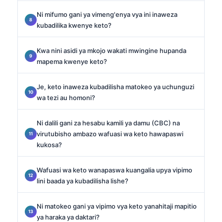
Ni mifumo gani ya vimeng'enya vya ini inaweza
kubadilika kwenye keto?
Kwa nini asidi ya mkojo wakati mwingine hupanda
mapema kwenye keto?
Je, keto inaweza kubadilisha matokeo ya uchunguzi
wa tezi au homoni?
Ni dalili gani za hesabu kamili ya damu (CBC) na
virutubisho ambazo wafuasi wa keto hawapaswi
kukosa?
Wafuasi wa keto wanapaswa kuangalia upya vipimo
lini baada ya kubadilisha lishe?
Ni matokeo gani ya vipimo vya keto yanahitaji mapitio
ya haraka ya daktari?