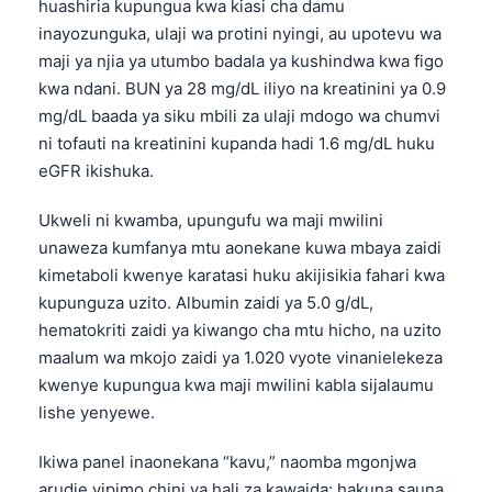
huashiria kupungua kwa kiasi cha damu
inayozunguka, ulaji wa protini nyingi, au upotevu wa
maji ya njia ya utumbo badala ya kushindwa kwa figo
kwa ndani. BUN ya 28 mg/dL iliyo na kreatinini ya 0.9
mg/dL baada ya siku mbili za ulaji mdogo wa chumvi
ni tofauti na kreatinini kupanda hadi 1.6 mg/dL huku
eGFR ikishuka.
Ukweli ni kwamba, upungufu wa maji mwilini
unaweza kumfanya mtu aonekane kuwa mbaya zaidi
kimetaboli kwenye karatasi huku akijisikia fahari kwa
kupunguza uzito. Albumin zaidi ya 5.0 g/dL,
hematokriti zaidi ya kiwango cha mtu hicho, na uzito
maalum wa mkojo zaidi ya 1.020 vyote vinanielekeza
kwenye kupungua kwa maji mwilini kabla sijalaumu
lishe yenyewe.
Ikiwa panel inaonekana “kavu,” naomba mgonjwa
arudie vipimo chini ya hali za kawaida: hakuna sauna,