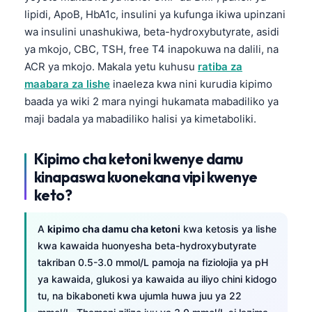
lipidi, ApoB, HbA1c, insulini ya kufunga ikiwa upinzani
wa insulini unashukiwa, beta-hydroxybutyrate, asidi
ya mkojo, CBC, TSH, free T4 inapokuwa na dalili, na
ACR ya mkojo. Makala yetu kuhusu
ratiba za
maabara za lishe
inaeleza kwa nini kurudia kipimo
baada ya wiki 2 mara nyingi hukamata mabadiliko ya
maji badala ya mabadiliko halisi ya kimetaboliki.
Kipimo cha ketoni kwenye damu
kinapaswa kuonekana vipi kwenye
keto?
A
kipimo cha damu cha ketoni
kwa ketosis ya lishe
kwa kawaida huonyesha beta-hydroxybutyrate
takriban 0.5-3.0 mmol/L pamoja na fiziolojia ya pH
ya kawaida, glukosi ya kawaida au iliyo chini kidogo
tu, na bikaboneti kwa ujumla huwa juu ya 22