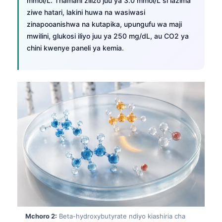
mmol/L. Thamani zilizo juu ya 3.0 mmol/L si lazima
ziwe hatari, lakini huwa na wasiwasi
zinapooanishwa na kutapika, upungufu wa maji
mwilini, glukosi iliyo juu ya 250 mg/dL, au CO2 ya
chini kwenye paneli ya kemia.
Mchoro 2:
Beta-hydroxybutyrate ndiyo kiashiria cha