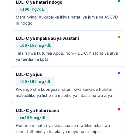
LDL-C ya hatari ndogo
<100 mg/dL
Mara nyingi hukubalika ikiwa hatari ya jumla ya ASCVD
ni ndogo
LDL-C ya mpaka au ya wastani
100-159 mg/dL
Tafsiri kwa kutumia ApoB, non-HDL-C, historia ya afya
ya familia na Lp(a)
LDL-C ya juu
160-189 mg/dL
Kiwango cha kuongeza hatari; kwa kawaida huhitaji
mabadiliko ya lishe na mapitio ya mtaalamu wa afya
LDL-C ya hatari sana
>=190 mg/dL
Huenda ni hatari ya kinasaba au mwitikio mkali wa
lishe; tathmini ya haraka ya moyo na mishipa