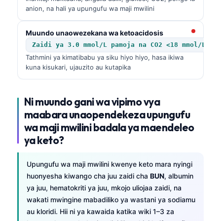
anion, na hali ya upungufu wa maji mwilini
Muundo unaowezekana wa ketoacidosis
Zaidi ya 3.0 mmol/L pamoja na CO2 <18 mmol/L
Tathmini ya kimatibabu ya siku hiyo hiyo, hasa ikiwa
kuna kisukari, ujauzito au kutapika
Ni muundo gani wa vipimo vya
maabara unaopendekeza upungufu
wa maji mwilini badala ya maendeleo
ya keto?
Upungufu wa maji mwilini kwenye keto mara nyingi
huonyesha kiwango cha juu zaidi cha
BUN
, albumin
ya juu, hematokriti ya juu, mkojo uliojaa zaidi, na
wakati mwingine mabadiliko ya wastani ya sodiamu
au kloridi. Hii ni ya kawaida katika wiki 1–3 za