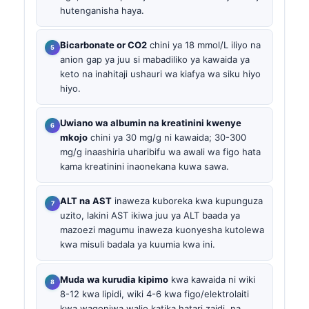
hutenganisha haya.
Bicarbonate or CO2
chini ya 18 mmol/L iliyo na
anion gap ya juu si mabadiliko ya kawaida ya
keto na inahitaji ushauri wa kiafya wa siku hiyo
hiyo.
Uwiano wa albumin na kreatinini kwenye
mkojo
chini ya 30 mg/g ni kawaida; 30-300
mg/g inaashiria uharibifu wa awali wa figo hata
kama kreatinini inaonekana kuwa sawa.
ALT na AST
inaweza kuboreka kwa kupunguza
uzito, lakini AST ikiwa juu ya ALT baada ya
mazoezi magumu inaweza kuonyesha kutolewa
kwa misuli badala ya kuumia kwa ini.
Muda wa kurudia kipimo
kwa kawaida ni wiki
8-12 kwa lipidi, wiki 4-6 kwa figo/elektrolaiti
kwa wagonjwa walio katika hatari zaidi, na