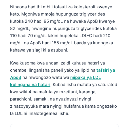
Ninaona hadithi mbili tofauti za kolesteroli kwenye
keto. Mgonjwa mmoja hupunguza triglycerides
kutoka 240 hadi 95 mg/dL na huweka ApoB kwenye
82 mg/dL; mwingine hupunguza triglycerides kutoka
110 hadi 70 mg/dL lakini hupeleka LDL-C hadi 210
mg/dL na ApoB hadi 155 mg/dL baada ya kuongeza
kahawa ya siagi kila asubuhi.
Kwa kusoma kwa undani zaidi kuhusu hatari ya
chembe, linganisha paneli yako ya lipid na
tafsiri ya
ApoB
na mwongozo wetu wa
mipaka ya LDL
kulingana na hatari
. Kubadilisha mafuta ya saturated
kwa wiki 4 na mafuta ya mzeituni, karanga,
parachichi, samaki, na nyuzinyuzi nyingi
zinazoyeyuka mara nyingi hufafanua kama ongezeko
la LDL ni linalotegemea lishe.