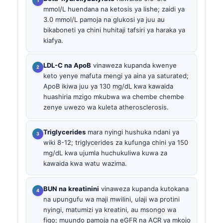
mmol/L huendana na ketosis ya lishe; zaidi ya
3.0 mmol/L pamoja na glukosi ya juu au
bikaboneti ya chini huhitaji tafsiri ya haraka ya
kiafya.
LDL-C na ApoB
vinaweza kupanda kwenye
keto yenye mafuta mengi ya aina ya saturated;
ApoB ikiwa juu ya 130 mg/dL kwa kawaida
huashiria mzigo mkubwa wa chembe chembe
zenye uwezo wa kuleta atherosclerosis.
Triglycerides
mara nyingi hushuka ndani ya
wiki 8-12; triglycerides za kufunga chini ya 150
mg/dL kwa ujumla huchukuliwa kuwa za
kawaida kwa watu wazima.
BUN na kreatinini
vinaweza kupanda kutokana
na upungufu wa maji mwilini, ulaji wa protini
nyingi, matumizi ya kreatini, au msongo wa
figo; muundo pamoja na eGFR na ACR ya mkojo