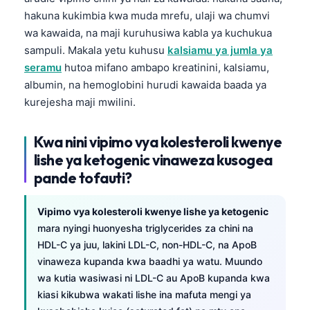
hakuna kukimbia kwa muda mrefu, ulaji wa chumvi
wa kawaida, na maji kuruhusiwa kabla ya kuchukua
sampuli. Makala yetu kuhusu
kalsiamu ya jumla ya
seramu
hutoa mifano ambapo kreatinini, kalsiamu,
albumin, na hemoglobini hurudi kawaida baada ya
kurejesha maji mwilini.
Kwa nini vipimo vya kolesteroli kwenye
lishe ya ketogenic vinaweza kusogea
pande tofauti?
Vipimo vya kolesteroli kwenye lishe ya ketogenic
mara nyingi huonyesha triglycerides za chini na
HDL-C ya juu, lakini LDL-C, non-HDL-C, na ApoB
vinaweza kupanda kwa baadhi ya watu. Muundo
wa kutia wasiwasi ni LDL-C au ApoB kupanda kwa
kiasi kikubwa wakati lishe ina mafuta mengi ya