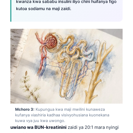
kwanza kwa sababu insulini iliyo chini huifanya figo
kutoa sodiamu na maji zaidi.
Mchoro 3:
Kupungua kwa maji mwilini kunaweza
kufanya viashiria kadhaa visivyohusiana kuonekana
kuwa vya juu kwa uwongo.
uwiano wa BUN-kreatinini
zaidi ya 20:1 mara nyingi