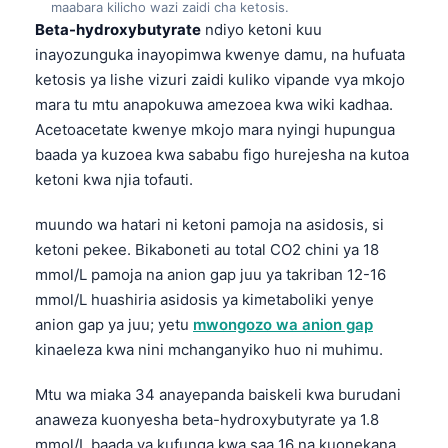
maabara kilicho wazi zaidi cha ketosis.
Beta-hydroxybutyrate
ndiyo ketoni kuu
inayozunguka inayopimwa kwenye damu, na hufuata
ketosis ya lishe vizuri zaidi kuliko vipande vya mkojo
mara tu mtu anapokuwa amezoea kwa wiki kadhaa.
Acetoacetate kwenye mkojo mara nyingi hupungua
baada ya kuzoea kwa sababu figo hurejesha na kutoa
ketoni kwa njia tofauti.
muundo wa hatari ni ketoni pamoja na asidosis, si
ketoni pekee. Bikaboneti au total CO2 chini ya 18
mmol/L pamoja na anion gap juu ya takriban 12-16
mmol/L huashiria asidosis ya kimetaboliki yenye
anion gap ya juu; yetu
mwongozo wa anion gap
kinaeleza kwa nini mchanganyiko huo ni muhimu.
Mtu wa miaka 34 anayepanda baiskeli kwa burudani
anaweza kuonyesha beta-hydroxybutyrate ya 1.8
mmol/L baada ya kufunga kwa saa 16 na kuonekana