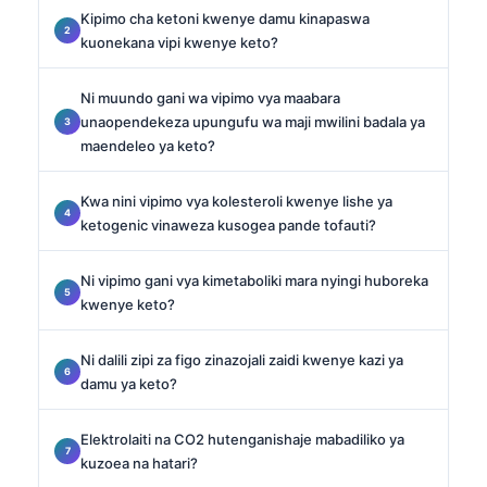
Kipimo cha ketoni kwenye damu kinapaswa
kuonekana vipi kwenye keto?
Ni muundo gani wa vipimo vya maabara
unaopendekeza upungufu wa maji mwilini badala ya
maendeleo ya keto?
Kwa nini vipimo vya kolesteroli kwenye lishe ya
ketogenic vinaweza kusogea pande tofauti?
Ni vipimo gani vya kimetaboliki mara nyingi huboreka
kwenye keto?
Ni dalili zipi za figo zinazojali zaidi kwenye kazi ya
damu ya keto?
Elektrolaiti na CO2 hutenganishaje mabadiliko ya
kuzoea na hatari?