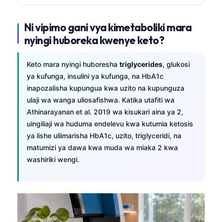
Ni vipimo gani vya kimetaboliki mara
nyingi huboreka kwenye keto?
Keto mara nyingi huboresha
triglycerides
, glukosi
ya kufunga, insulini ya kufunga, na HbA1c
inapozalisha kupungua kwa uzito na kupunguza
ulaji wa wanga uliosafishwa. Katika utafiti wa
Athinarayanan et al. 2019 wa kisukari aina ya 2,
uingiliaji wa huduma endelevu kwa kutumia ketosis
ya lishe uliimarisha HbA1c, uzito, triglyceridi, na
matumizi ya dawa kwa muda wa miaka 2 kwa
washiriki wengi.
Norsk bokmål
Ślōnskŏ gŏdka