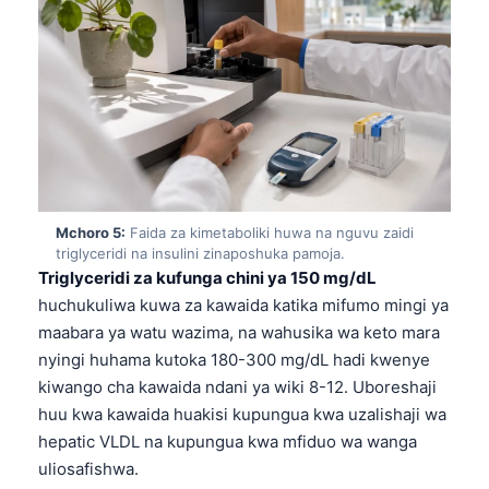
Frysk
Esperanto
Беларуская мова
Татар теле
Кыргызча
ئۇيغۇرچە
Mchoro 5:
Faida za kimetaboliki huwa na nguvu zaidi
Cebuano
triglyceridi na insulini zinaposhuka pamoja.
Basa Jawa
Triglyceridi za kufunga chini ya 150 mg/dL
huchukuliwa kuwa za kawaida katika mifumo mingi ya
ພາສາລາວ
maabara ya watu wazima, na wahusika wa keto mara
Монгол
nyingi huhama kutoka 180-300 mg/dL hadi kwenye
Afrikaans
kiwango cha kawaida ndani ya wiki 8-12. Uboreshaji
huu kwa kawaida huakisi kupungua kwa uzalishaji wa
العربية المغربية
hepatic VLDL na kupungua kwa mfiduo wa wanga
Occitan
uliosafishwa.