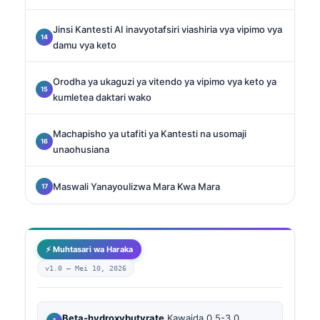
Jinsi Kantesti AI inavyotafsiri viashiria vya vipimo vya
damu vya keto
Orodha ya ukaguzi ya vitendo ya vipimo vya keto ya
kumletea daktari wako
Machapisho ya utafiti ya Kantesti na usomaji
unaohusiana
Maswali Yanayoulizwa Mara Kwa Mara
⚡ Muhtasari wa Haraka
v1.0 —
Mei 10, 2026
Beta-hydroxybutyrate
Kawaida 0.5-3.0