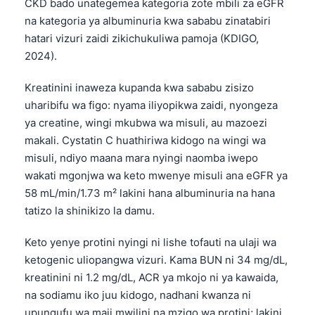
CKD bado unategemea kategoria zote mbili za eGFR
日本語
na kategoria ya albuminuria kwa sababu zinatabiri
Eesti
hatari vizuri zaidi zikichukuliwa pamoja (KDIGO,
Azərbaycan dili
2024).
Bosanski
Kreatinini inaweza kupanda kwa sababu zisizo
Svenska
uharibifu wa figo: nyama iliyopikwa zaidi, nyongeza
ya creatine, wingi mkubwa wa misuli, au mazoezi
Српски језик
makali. Cystatin C huathiriwa kidogo na wingi wa
Íslenska
misuli, ndiyo maana mara nyingi naomba iwepo
Հայերեն
wakati mgonjwa wa keto mwenye misuli ana eGFR ya
58 mL/min/1.73 m² lakini hana albuminuria na hana
Bahasa Indonesia
tatizo la shinikizo la damu.
हिन्दी
Nederlands
Keto yenye protini nyingi ni lishe tofauti na ulaji wa
ketogenic uliopangwa vizuri. Kama BUN ni 34 mg/dL,
Dansk
kreatinini ni 1.2 mg/dL, ACR ya mkojo ni ya kawaida,
Български
na sodiamu iko juu kidogo, nadhani kwanza ni
فارسی
upungufu wa maji mwilini na mzigo wa protini; lakini