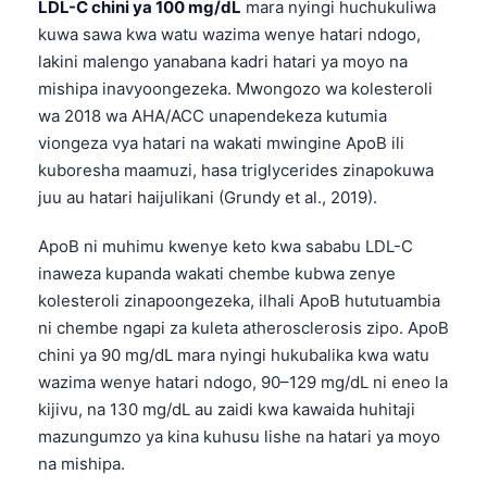
LDL-C chini ya 100 mg/dL
mara nyingi huchukuliwa
kuwa sawa kwa watu wazima wenye hatari ndogo,
lakini malengo yanabana kadri hatari ya moyo na
mishipa inavyoongezeka. Mwongozo wa kolesteroli
wa 2018 wa AHA/ACC unapendekeza kutumia
viongeza vya hatari na wakati mwingine ApoB ili
kuboresha maamuzi, hasa triglycerides zinapokuwa
juu au hatari haijulikani (Grundy et al., 2019).
ApoB ni muhimu kwenye keto kwa sababu LDL-C
inaweza kupanda wakati chembe kubwa zenye
kolesteroli zinapoongezeka, ilhali ApoB hututuambia
ni chembe ngapi za kuleta atherosclerosis zipo. ApoB
chini ya 90 mg/dL mara nyingi hukubalika kwa watu
wazima wenye hatari ndogo, 90–129 mg/dL ni eneo la
kijivu, na 130 mg/dL au zaidi kwa kawaida huhitaji
mazungumzo ya kina kuhusu lishe na hatari ya moyo
na mishipa.