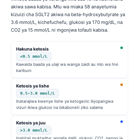
akiwa sawa kabisa. Mtu wa miaka 58 anayetumia
kizuizi cha SGLT2 akiwa na beta-hydroxybutyrate ya
3.6 mmol/L, kichefuchefu, glukosi ya 170 mg/dL, na
CO2 ya 15 mmol/L ni mgonjwa tofauti kabisa.
Hakuna ketosis
<0.5 mmol/L
Kawaida baada ya ulaji wa wanga zaidi au mlo wa hivi
karibuni
Ketosis ya lishe
0.5-3.0 mmol/L
Inatarajiwa kwenye lishe ya ketogenic iliyopangwa
vizuri ikiwa glukosi na bikaboneti ziko salama
Ketosis ya juu
>3.0 mmol/L
Inahitaji muktadha; angalia dalili, glukosi, CO2, pengo la