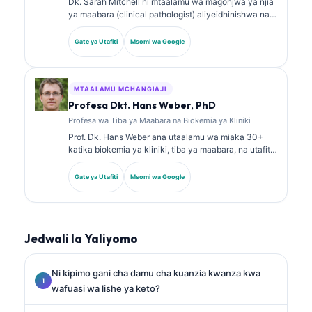
Dk. Sarah Mitchell ni mtaalamu wa magonjwa ya njia
ya maabara (clinical pathologist) aliyeidhinishwa na
bodi, mwenye zaidi ya miaka 18 ya uzoefu. Ana vyeti
vya utaalamu katika kemia ya kliniki na amechapisha
Gate ya Utafiti
Msomi wa Google
kwa wingi kuhusu paneli za viashiria vya kiafya na
uchambuzi wa maabara katika mazoezi ya kliniki.
MTAALAMU MCHANGIAJI
Profesa Dkt. Hans Weber, PhD
Profesa wa Tiba ya Maabara na Biokemia ya Kliniki
Prof. Dk. Hans Weber ana utaalamu wa miaka 30+
katika biokemia ya kliniki, tiba ya maabara, na utafiti
wa viashiria vya kiafya (biomarkers). Aliwahi kuwa
Rais wa zamani wa Jumuiya ya Ujerumani ya Kemia
Gate ya Utafiti
Msomi wa Google
ya Kliniki, na anajikita katika uchambuzi wa paneli za
uchunguzi, ulinganishaji wa viashiria vya kiafya, na
tiba ya maabara inayosaidiwa na AI.
Jedwali la Yaliyomo
Ni kipimo gani cha damu cha kuanzia kwanza kwa
wafuasi wa lishe ya keto?