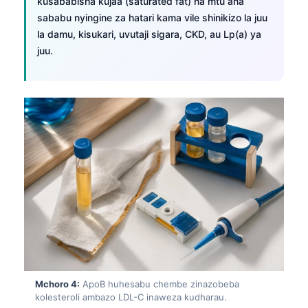
kusababisha kujaa (saturated fat) na mtu ana
sababu nyingine za hatari kama vile shinikizo la juu
la damu, kisukari, uvutaji sigara, CKD, au Lp(a) ya
juu.
Mchoro 4:
ApoB huhesabu chembe zinazobeba
kolesteroli ambazo LDL-C inaweza kudharau.