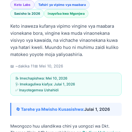
Keto Labs
Tafsiri ya vipimo vya maabara
Sasisho la 2026
Inayofaa kwa Mgonjwa
Keto inaweza kufanya vipimo vingine vya maabara
vionekane bora, vingine kwa muda vinaonekana
visivyo vya kawaida, na vichache vinaonekana kuwa
vya hatari kweli. Muundo huo ni muhimu zaidi kuliko
matokeo yoyote moja yaliyoashiria.
📖 ~dakika 11
📅
Mei 10, 2026
📝 Imechapishwa:
Mei 10, 2026
🩺 Imekaguliwa kiafya:
Julai 1, 2026
✅ Inayotegemea Ushahidi
🔄 Tarehe ya Mwisho Kusasishwa:
Julai 1, 2026
Mwongozo huu uliandikwa chini ya uongozi wa
Dkt.