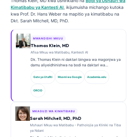
Thomas Klein, MD
kwa ushirikiano na
Bodi ya Ushauri wa
Kimatibabu ya Kantesti AI
, ikijumuisha michango kutoka
kwa Prof. Dr. Hans Weber na mapitio ya kimatibabu na
Dkt. Sarah Mitchell, MD, PhD.
MWANDISHI MKUU
Thomas Klein, MD
Afisa Mkuu wa Matibabu, Kantesti AI
Dk. Thomas Klein ni daktari bingwa wa magonjwa ya
damu aliyeidhinishwa na bodi na daktari wa
magonjwa ya ndani, mwenye zaidi ya miaka 15 ya
uzoefu katika dawa za maabara na uchambuzi wa
Gate ya Utafiti
Msomi wa Google
Academia.edu
kimatibabu unaosaidiwa na AI. Kama Afisa Mkuu wa
Tiba katika Kantesti AI, anatoa usimamizi wa
ORCID
kimatibabu wa usahihi wa matibabu wa mtandao wa
neva wa kipekee. Dk. Klein amechapisha kwa wingi
kuhusu tafsiri ya viashirio vya kibayolojia na
uchunguzi wa maabara katika mada za dawa za
MKAGUZI WA KIMATIBABU
maabara.
Sarah Mitchell, MD, PhD
Mshauri Mkuu wa Matibabu - Patholojia ya Kliniki na Tiba
ya Ndani