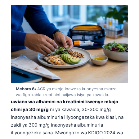
తెలుగు
मराठी
اردو
বাংলা
Shqip
Magyar
Slovenščina
한국어
Mchoro 6:
ACR ya mkojo inaweza kuonyesha mkazo
Polski
wa figo kabla kreatinini haijawa isiyo ya kawaida.
Lietuvių kalba
uwiano wa albamini na kreatinini kwenye mkojo
chini ya 30 mg/g
ni ya kawaida, 30-300 mg/g
Русский
inaonyesha albuminuria iliyoongezeka kwa kiasi, na
ქართული
zaidi ya 300 mg/g inaonyesha albuminuria
Čeština
iliyoongezeka sana. Mwongozo wa KDIGO 2024 wa