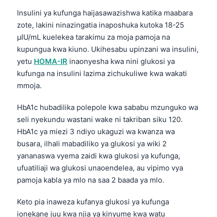
Gàidhlig
Insulini ya kufunga haijasawazishwa katika maabara
Euskara
zote, lakini ninazingatia inaposhuka kutoka 18-25
Македонски јазик
μIU/mL kuelekea tarakimu za moja pamoja na
Latviešu valoda
kupungua kwa kiuno. Ukihesabu upinzani wa insulini,
yetu
HOMA-IR
inaonyesha kwa nini glukosi ya
Galego
kufunga na insulini lazima zichukuliwe kwa wakati
অসমীয়া
mmoja.
සිංහල
HbA1c hubadilika polepole kwa sababu mzunguko wa
سنڌي
seli nyekundu wastani wake ni takriban siku 120.
پښتو
HbA1c ya miezi 3 ndiyo ukaguzi wa kwanza wa
busara, ilhali mabadiliko ya glukosi ya wiki 2
yananaswa vyema zaidi kwa glukosi ya kufunga,
Slovenčina
ufuatiliaji wa glukosi unaoendelea, au vipimo vya
Hrvatski
pamoja kabla ya mlo na saa 2 baada ya mlo.
Suomi
Keto pia inaweza kufanya glukosi ya kufunga
Қазақ тілі
ionekane juu kwa njia ya kinyume kwa watu