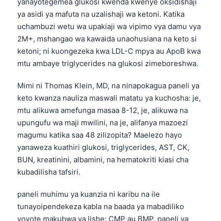
yanayotegemea glukosi kwenda kwenye oksidishaji
ya asidi ya mafuta na uzalishaji wa ketoni. Katika
uchambuzi wetu wa upakiaji wa vipimo vya damu vya
2M+, mshangao wa kawaida unaohusiana na keto si
ketoni; ni kuongezeka kwa LDL-C mpya au ApoB kwa
mtu ambaye triglycerides na glukosi zimeboreshwa.
Mimi ni Thomas Klein, MD, na ninapokagua paneli ya
keto kwanza nauliza maswali matatu ya kuchosha: je,
mtu alikuwa amefunga masaa 8-12, je, alikuwa na
upungufu wa maji mwilini, na je, alifanya mazoezi
magumu katika saa 48 zilizopita? Maelezo hayo
yanaweza kuathiri glukosi, triglycerides, AST, CK,
BUN, kreatinini, albamini, na hematokriti kiasi cha
kubadilisha tafsiri.
paneli muhimu ya kuanzia ni karibu na ile
tunayoipendekeza kabla na baada ya mabadiliko
yoyote makubwa ya lishe: CMP au BMP, paneli ya